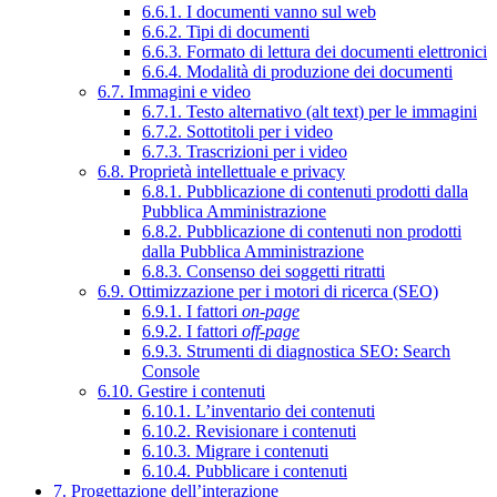
6.6.1. I documenti vanno sul web
6.6.2. Tipi di documenti
6.6.3. Formato di lettura dei documenti elettronici
6.6.4. Modalità di produzione dei documenti
6.7. Immagini e video
6.7.1. Testo alternativo (alt text) per le immagini
6.7.2. Sottotitoli per i video
6.7.3. Trascrizioni per i video
6.8. Proprietà intellettuale e privacy
6.8.1. Pubblicazione di contenuti prodotti dalla
Pubblica Amministrazione
6.8.2. Pubblicazione di contenuti non prodotti
dalla Pubblica Amministrazione
6.8.3. Consenso dei soggetti ritratti
6.9. Ottimizzazione per i motori di ricerca (SEO)
6.9.1. I fattori
on-page
6.9.2. I fattori
off-page
6.9.3. Strumenti di diagnostica SEO: Search
Console
6.10. Gestire i contenuti
6.10.1. L’inventario dei contenuti
6.10.2. Revisionare i contenuti
6.10.3. Migrare i contenuti
6.10.4. Pubblicare i contenuti
7. Progettazione dell’interazione