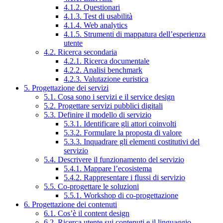
4.1.2. Questionari
4.1.3. Test di usabilità
4.1.4. Web analytics
4.1.5. Strumenti di mappatura dell’esperienza
utente
4.2. Ricerca secondaria
4.2.1. Ricerca documentale
4.2.2. Analisi benchmark
4.2.3. Valutazione euristica
5. Progettazione dei servizi
5.1. Cosa sono i servizi e il service design
5.2. Progettare servizi pubblici digitali
5.3. Definire il modello di servizio
5.3.1. Identificare gli attori coinvolti
5.3.2. Formulare la proposta di valore
5.3.3. Inquadrare gli elementi costitutivi del
servizio
5.4. Descrivere il funzionamento del servizio
5.4.1. Mappare l’ecosistema
5.4.2. Rappresentare i flussi di servizio
5.5. Co-progettare le soluzioni
5.5.1. Workshop di co-progettazione
6. Progettazione dei contenuti
6.1. Cos’è il content design
6.2. Ricerca utente sui contenuti e il linguaggio