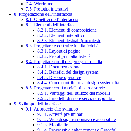
7.4. Wireframe
7.5. Prototipi interattivi
8. Progettazione dell’interfaccia
8.1. Obiettivi dell’interfaccia
8.2. Elementi dell’interfaccia
8.2.1. Elementi di composizione
8.2.2. Elementi interattivi
8.2.3. Elementi testuali (microtesti)
8.3. Progettare e costruire in alta fedeltà
8.3.1. Layout di pagina
8.3.2. Prototipi in alta fedeltà
8.4. Progettare con il design system .italia
8.4.1. Documentazione
8.4.2. Benefici del design system
8.4.3. Risorse operative
8.4.4. Come contribuire al design system .italia
8.5. Progettare con i modelli di sito e servizi
8.5.1. Vantaggi dell’utilizzo dei modelli
8.5.2. I modelli di sito e servizi disponibili
9. Sviluppo dell’interfaccia
9.1. Approccio allo sviluppo
9.1.1. Attività preliminari
9.1.2. Web design responsivo e accessibile
9.1.3. Mobile first
9.1.4. Progressive enhancement e Graceful