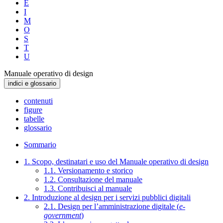
E
I
M
O
S
T
U
Manuale operativo di design
indici e glossario
contenuti
figure
tabelle
glossario
Sommario
1. Scopo, destinatari e uso del Manuale operativo di design
1.1. Versionamento e storico
1.2. Consultazione del manuale
1.3. Contribuisci al manuale
2. Introduzione al design per i servizi pubblici digitali
2.1. Design per l’amministrazione digitale (
e-
government
)