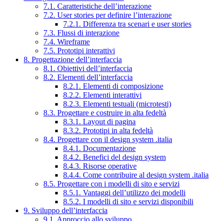
7.1. Caratteristiche dell’interazione
7.2. User stories per definire l’interazione
7.2.1. Differenza tra scenari e user stories
7.3. Flussi di interazione
7.4. Wireframe
7.5. Prototipi interattivi
8. Progettazione dell’interfaccia
8.1. Obiettivi dell’interfaccia
8.2. Elementi dell’interfaccia
8.2.1. Elementi di composizione
8.2.2. Elementi interattivi
8.2.3. Elementi testuali (microtesti)
8.3. Progettare e costruire in alta fedeltà
8.3.1. Layout di pagina
8.3.2. Prototipi in alta fedeltà
8.4. Progettare con il design system .italia
8.4.1. Documentazione
8.4.2. Benefici del design system
8.4.3. Risorse operative
8.4.4. Come contribuire al design system .italia
8.5. Progettare con i modelli di sito e servizi
8.5.1. Vantaggi dell’utilizzo dei modelli
8.5.2. I modelli di sito e servizi disponibili
9. Sviluppo dell’interfaccia
9.1. Approccio allo sviluppo