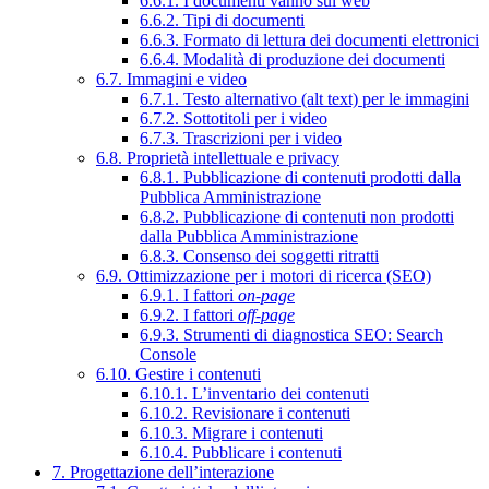
6.6.1. I documenti vanno sul web
6.6.2. Tipi di documenti
6.6.3. Formato di lettura dei documenti elettronici
6.6.4. Modalità di produzione dei documenti
6.7. Immagini e video
6.7.1. Testo alternativo (alt text) per le immagini
6.7.2. Sottotitoli per i video
6.7.3. Trascrizioni per i video
6.8. Proprietà intellettuale e privacy
6.8.1. Pubblicazione di contenuti prodotti dalla
Pubblica Amministrazione
6.8.2. Pubblicazione di contenuti non prodotti
dalla Pubblica Amministrazione
6.8.3. Consenso dei soggetti ritratti
6.9. Ottimizzazione per i motori di ricerca (SEO)
6.9.1. I fattori
on-page
6.9.2. I fattori
off-page
6.9.3. Strumenti di diagnostica SEO: Search
Console
6.10. Gestire i contenuti
6.10.1. L’inventario dei contenuti
6.10.2. Revisionare i contenuti
6.10.3. Migrare i contenuti
6.10.4. Pubblicare i contenuti
7. Progettazione dell’interazione