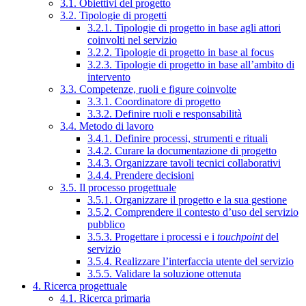
3.1. Obiettivi del progetto
3.2. Tipologie di progetti
3.2.1. Tipologie di progetto in base agli attori
coinvolti nel servizio
3.2.2. Tipologie di progetto in base al focus
3.2.3. Tipologie di progetto in base all’ambito di
intervento
3.3. Competenze, ruoli e figure coinvolte
3.3.1. Coordinatore di progetto
3.3.2. Definire ruoli e responsabilità
3.4. Metodo di lavoro
3.4.1. Definire processi, strumenti e rituali
3.4.2. Curare la documentazione di progetto
3.4.3. Organizzare tavoli tecnici collaborativi
3.4.4. Prendere decisioni
3.5. Il processo progettuale
3.5.1. Organizzare il progetto e la sua gestione
3.5.2. Comprendere il contesto d’uso del servizio
pubblico
3.5.3. Progettare i processi e i
touchpoint
del
servizio
3.5.4. Realizzare l’interfaccia utente del servizio
3.5.5. Validare la soluzione ottenuta
4. Ricerca progettuale
4.1. Ricerca primaria