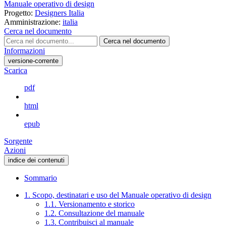
Manuale operativo di design
Progetto:
Designers Italia
Amministrazione:
italia
Cerca nel documento
Cerca nel documento
Informazioni
versione-corrente
Scarica
pdf
html
epub
Sorgente
Azioni
indice dei contenuti
Sommario
1. Scopo, destinatari e uso del Manuale operativo di design
1.1. Versionamento e storico
1.2. Consultazione del manuale
1.3. Contribuisci al manuale