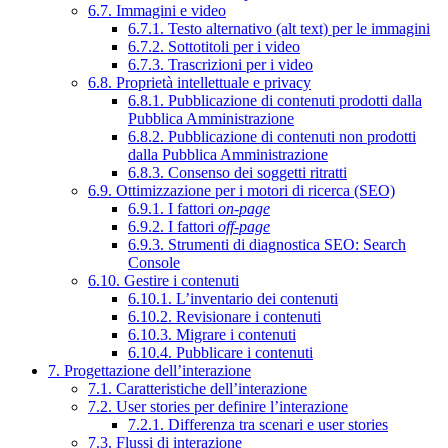
6.7. Immagini e video
6.7.1. Testo alternativo (alt text) per le immagini
6.7.2. Sottotitoli per i video
6.7.3. Trascrizioni per i video
6.8. Proprietà intellettuale e privacy
6.8.1. Pubblicazione di contenuti prodotti dalla
Pubblica Amministrazione
6.8.2. Pubblicazione di contenuti non prodotti
dalla Pubblica Amministrazione
6.8.3. Consenso dei soggetti ritratti
6.9. Ottimizzazione per i motori di ricerca (SEO)
6.9.1. I fattori
on-page
6.9.2. I fattori
off-page
6.9.3. Strumenti di diagnostica SEO: Search
Console
6.10. Gestire i contenuti
6.10.1. L’inventario dei contenuti
6.10.2. Revisionare i contenuti
6.10.3. Migrare i contenuti
6.10.4. Pubblicare i contenuti
7. Progettazione dell’interazione
7.1. Caratteristiche dell’interazione
7.2. User stories per definire l’interazione
7.2.1. Differenza tra scenari e user stories
7.3. Flussi di interazione