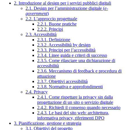
2. Introduzione al design per i servizi pubblici digitali
2.1. Design per l’amministrazione digitale (
e-
government
)
2.2. L’approccio progettuale
2.2.1. Buone pratiche
2.2.2. Principi
2.3. Accessibilità
2.3.1. Definizione
2.3.2. Accessibilità by design
2.3.3. Principi per l’accessibilità
2.3.4. Linee guida e criteri di successo
2.3.5. Come rilasciare una dichiarazione di
accessibilità
2.3.6. Meccanismo di feedback e procedura di
attuazione
2.3.7. Obiettivi accessibilità
2.3.8. Normativa e approfondimenti
2.4. Privacy
2.4.1. Come rispettare la privacy sin dalla
progettazione di un sito o servizio digitale
2.4.2. Richiedi il consenso quando necessario
2.4.3. Le basi del sito web: architettura,
informativa privacy, riferimenti DPO
3. Pianificazione, gestione e strategia
3.1. Obiettivi del progetto