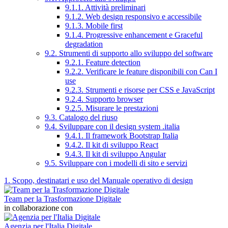
9.1.1. Attività preliminari
9.1.2. Web design responsivo e accessibile
9.1.3. Mobile first
9.1.4. Progressive enhancement e Graceful
degradation
9.2. Strumenti di supporto allo sviluppo del software
9.2.1. Feature detection
9.2.2. Verificare le feature disponibili con Can I
use
9.2.3. Strumenti e risorse per CSS e JavaScript
9.2.4. Supporto browser
9.2.5. Misurare le prestazioni
9.3. Catalogo del riuso
9.4. Sviluppare con il design system .italia
9.4.1. Il framework Bootstrap Italia
9.4.2. Il kit di sviluppo React
9.4.3. Il kit di sviluppo Angular
9.5. Sviluppare con i modelli di sito e servizi
1. Scopo, destinatari e uso del Manuale operativo di design
Team per la Trasformazione Digitale
in collaborazione con
Agenzia per l'Italia Digitale