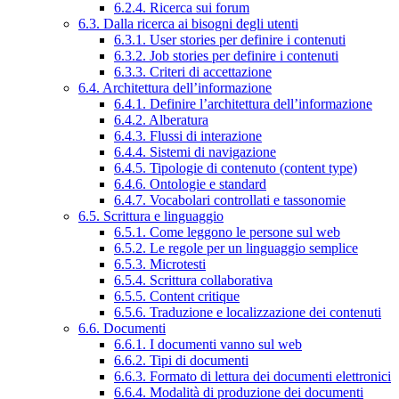
6.2.4. Ricerca sui forum
6.3. Dalla ricerca ai bisogni degli utenti
6.3.1. User stories per definire i contenuti
6.3.2. Job stories per definire i contenuti
6.3.3. Criteri di accettazione
6.4. Architettura dell’informazione
6.4.1. Definire l’architettura dell’informazione
6.4.2. Alberatura
6.4.3. Flussi di interazione
6.4.4. Sistemi di navigazione
6.4.5. Tipologie di contenuto (content type)
6.4.6. Ontologie e standard
6.4.7. Vocabolari controllati e tassonomie
6.5. Scrittura e linguaggio
6.5.1. Come leggono le persone sul web
6.5.2. Le regole per un linguaggio semplice
6.5.3. Microtesti
6.5.4. Scrittura collaborativa
6.5.5. Content critique
6.5.6. Traduzione e localizzazione dei contenuti
6.6. Documenti
6.6.1. I documenti vanno sul web
6.6.2. Tipi di documenti
6.6.3. Formato di lettura dei documenti elettronici
6.6.4. Modalità di produzione dei documenti