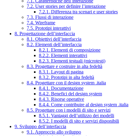
7.1. Caratteristiche dell’interazione
7.2. User stories per definire l’interazione
7.2.1. Differenza tra scenari e user stories
7.3. Flussi di interazione
7.4. Wireframe
7.5. Prototipi interattivi
8. Progettazione dell’interfaccia
8.1. Obiettivi dell’interfaccia
8.2. Elementi dell’interfaccia
8.2.1. Elementi di composizione
8.2.2. Elementi interattivi
8.2.3. Elementi testuali (microtesti)
8.3. Progettare e costruire in alta fedeltà
8.3.1. Layout di pagina
8.3.2. Prototipi in alta fedeltà
8.4. Progettare con il design system .italia
8.4.1. Documentazione
8.4.2. Benefici del design system
8.4.3. Risorse operative
8.4.4. Come contribuire al design system .italia
8.5. Progettare con i modelli di sito e servizi
8.5.1. Vantaggi dell’utilizzo dei modelli
8.5.2. I modelli di sito e servizi disponibili
9. Sviluppo dell’interfaccia
9.1. Approccio allo sviluppo