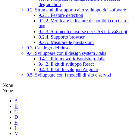
degradation
9.2. Strumenti di supporto allo sviluppo del software
9.2.1. Feature detection
9.2.2. Verificare le feature disponibili con Can I
use
9.2.3. Strumenti e risorse per CSS e JavaScript
9.2.4. Supporto browser
9.2.5. Misurare le prestazioni
9.3. Catalogo del riuso
9.4. Sviluppare con il design system .italia
9.4.1. Il framework Bootstrap Italia
9.4.2. Il kit di sviluppo React
9.4.3. Il kit di sviluppo Angular
9.5. Sviluppare con i modelli di sito e servizi
None
None
A
B
C
D
E
I
M