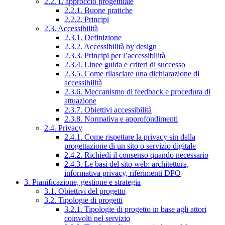
2.2. L’approccio progettuale
2.2.1. Buone pratiche
2.2.2. Principi
2.3. Accessibilità
2.3.1. Definizione
2.3.2. Accessibilità by design
2.3.3. Principi per l’accessibilità
2.3.4. Linee guida e criteri di successo
2.3.5. Come rilasciare una dichiarazione di
accessibilità
2.3.6. Meccanismo di feedback e procedura di
attuazione
2.3.7. Obiettivi accessibilità
2.3.8. Normativa e approfondimenti
2.4. Privacy
2.4.1. Come rispettare la privacy sin dalla
progettazione di un sito o servizio digitale
2.4.2. Richiedi il consenso quando necessario
2.4.3. Le basi del sito web: architettura,
informativa privacy, riferimenti DPO
3. Pianificazione, gestione e strategia
3.1. Obiettivi del progetto
3.2. Tipologie di progetti
3.2.1. Tipologie di progetto in base agli attori
coinvolti nel servizio