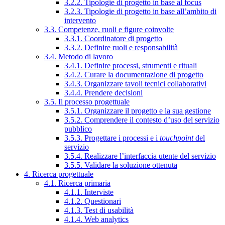
3.2.2. Tipologie di progetto in base al focus
3.2.3. Tipologie di progetto in base all’ambito di
intervento
3.3. Competenze, ruoli e figure coinvolte
3.3.1. Coordinatore di progetto
3.3.2. Definire ruoli e responsabilità
3.4. Metodo di lavoro
3.4.1. Definire processi, strumenti e rituali
3.4.2. Curare la documentazione di progetto
3.4.3. Organizzare tavoli tecnici collaborativi
3.4.4. Prendere decisioni
3.5. Il processo progettuale
3.5.1. Organizzare il progetto e la sua gestione
3.5.2. Comprendere il contesto d’uso del servizio
pubblico
3.5.3. Progettare i processi e i
touchpoint
del
servizio
3.5.4. Realizzare l’interfaccia utente del servizio
3.5.5. Validare la soluzione ottenuta
4. Ricerca progettuale
4.1. Ricerca primaria
4.1.1. Interviste
4.1.2. Questionari
4.1.3. Test di usabilità
4.1.4. Web analytics