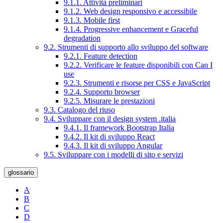
9.1.1. Attività preliminari
9.1.2. Web design responsivo e accessibile
9.1.3. Mobile first
9.1.4. Progressive enhancement e Graceful
degradation
9.2. Strumenti di supporto allo sviluppo del software
9.2.1. Feature detection
9.2.2. Verificare le feature disponibili con Can I
use
9.2.3. Strumenti e risorse per CSS e JavaScript
9.2.4. Supporto browser
9.2.5. Misurare le prestazioni
9.3. Catalogo del riuso
9.4. Sviluppare con il design system .italia
9.4.1. Il framework Bootstrap Italia
9.4.2. Il kit di sviluppo React
9.4.3. Il kit di sviluppo Angular
9.5. Sviluppare con i modelli di sito e servizi
glossario
A
B
C
D