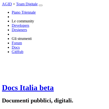
AGID
+
Team Digitale
Piano Triennale
Le community
Developers
Designers
Gli strumenti
Forum
Docs
GitHub
Docs Italia
beta
Documenti pubblici, digitali.