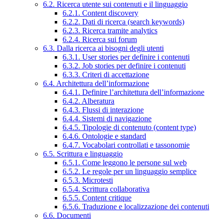
6.2. Ricerca utente sui contenuti e il linguaggio
6.2.1. Content discovery
6.2.2. Dati di ricerca (search keywords)
6.2.3. Ricerca tramite analytics
6.2.4. Ricerca sui forum
6.3. Dalla ricerca ai bisogni degli utenti
6.3.1. User stories per definire i contenuti
6.3.2. Job stories per definire i contenuti
6.3.3. Criteri di accettazione
6.4. Architettura dell’informazione
6.4.1. Definire l’architettura dell’informazione
6.4.2. Alberatura
6.4.3. Flussi di interazione
6.4.4. Sistemi di navigazione
6.4.5. Tipologie di contenuto (content type)
6.4.6. Ontologie e standard
6.4.7. Vocabolari controllati e tassonomie
6.5. Scrittura e linguaggio
6.5.1. Come leggono le persone sul web
6.5.2. Le regole per un linguaggio semplice
6.5.3. Microtesti
6.5.4. Scrittura collaborativa
6.5.5. Content critique
6.5.6. Traduzione e localizzazione dei contenuti
6.6. Documenti