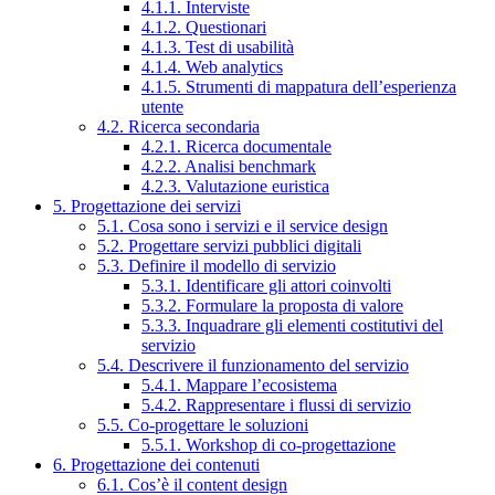
4.1.1. Interviste
4.1.2. Questionari
4.1.3. Test di usabilità
4.1.4. Web analytics
4.1.5. Strumenti di mappatura dell’esperienza
utente
4.2. Ricerca secondaria
4.2.1. Ricerca documentale
4.2.2. Analisi benchmark
4.2.3. Valutazione euristica
5. Progettazione dei servizi
5.1. Cosa sono i servizi e il service design
5.2. Progettare servizi pubblici digitali
5.3. Definire il modello di servizio
5.3.1. Identificare gli attori coinvolti
5.3.2. Formulare la proposta di valore
5.3.3. Inquadrare gli elementi costitutivi del
servizio
5.4. Descrivere il funzionamento del servizio
5.4.1. Mappare l’ecosistema
5.4.2. Rappresentare i flussi di servizio
5.5. Co-progettare le soluzioni
5.5.1. Workshop di co-progettazione
6. Progettazione dei contenuti
6.1. Cos’è il content design