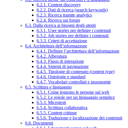
6.2.1. Content discovery
6.2.2. Dati di ricerca (search keywords)
6.2.3. Ricerca tramite analytics
6.2.4. Ricerca sui forum
6.3. Dalla ricerca ai bisogni degli utenti
6.3.1. User stories per definire i contenuti
6.3.2. Job stories per definire i contenuti
6.3.3. Criteri di accettazione
6.4. Architettura dell’informazione
6.4.1. Definire l’architettura dell’informazione
6.4.2. Alberatura
6.4.3. Flussi di interazione
6.4.4. Sistemi di navigazione
6.4.5. Tipologie di contenuto (content type)
6.4.6. Ontologie e standard
6.4.7. Vocabolari controllati e tassonomie
6.5. Scrittura e linguaggio
6.5.1. Come leggono le persone sul web
6.5.2. Le regole per un linguaggio semplice
6.5.3. Microtesti
6.5.4. Scrittura collaborativa
6.5.5. Content critique
6.5.6. Traduzione e localizzazione dei contenuti
6.6. Documenti