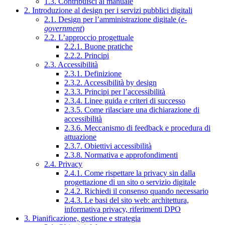
1.3. Contribuisci al manuale
2. Introduzione al design per i servizi pubblici digitali
2.1. Design per l’amministrazione digitale (
e-
government
)
2.2. L’approccio progettuale
2.2.1. Buone pratiche
2.2.2. Principi
2.3. Accessibilità
2.3.1. Definizione
2.3.2. Accessibilità by design
2.3.3. Principi per l’accessibilità
2.3.4. Linee guida e criteri di successo
2.3.5. Come rilasciare una dichiarazione di
accessibilità
2.3.6. Meccanismo di feedback e procedura di
attuazione
2.3.7. Obiettivi accessibilità
2.3.8. Normativa e approfondimenti
2.4. Privacy
2.4.1. Come rispettare la privacy sin dalla
progettazione di un sito o servizio digitale
2.4.2. Richiedi il consenso quando necessario
2.4.3. Le basi del sito web: architettura,
informativa privacy, riferimenti DPO
3. Pianificazione, gestione e strategia