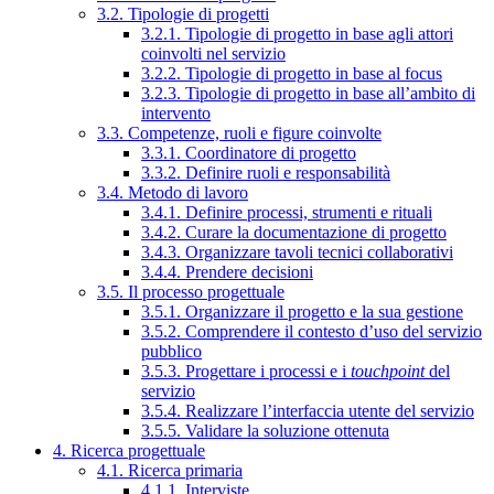
3.2. Tipologie di progetti
3.2.1. Tipologie di progetto in base agli attori
coinvolti nel servizio
3.2.2. Tipologie di progetto in base al focus
3.2.3. Tipologie di progetto in base all’ambito di
intervento
3.3. Competenze, ruoli e figure coinvolte
3.3.1. Coordinatore di progetto
3.3.2. Definire ruoli e responsabilità
3.4. Metodo di lavoro
3.4.1. Definire processi, strumenti e rituali
3.4.2. Curare la documentazione di progetto
3.4.3. Organizzare tavoli tecnici collaborativi
3.4.4. Prendere decisioni
3.5. Il processo progettuale
3.5.1. Organizzare il progetto e la sua gestione
3.5.2. Comprendere il contesto d’uso del servizio
pubblico
3.5.3. Progettare i processi e i
touchpoint
del
servizio
3.5.4. Realizzare l’interfaccia utente del servizio
3.5.5. Validare la soluzione ottenuta
4. Ricerca progettuale
4.1. Ricerca primaria
4.1.1. Interviste