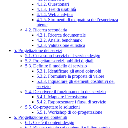
4.1.2. Questionari
4.1.3. Test di usabilità
4.1.4. Web analytics
4.1.5. Strumenti di mappatura dell’esperienza
utente
4.2. Ricerca secondaria
4.2.1. Ricerca documentale
4.2.2. Analisi benchmark
4.2.3. Valutazione euristica
5. Progettazione dei servizi
5.1. Cosa sono i servizi e il service design
5.2. Progettare servizi pubblici digitali
5.3. Definire il modello di servizio
5.3.1. Identificare gli attori coinvolti
5.3.2. Formulare la proposta di valore
5.3.3. Inquadrare gli elementi costitutivi del
servizio
5.4. Descrivere il funzionamento del servizio
5.4.1. Mappare l’ecosistema
5.4.2. Rappresentare i flussi di servizio
5.5. Co-progettare le soluzioni
5.5.1. Workshop di co-progettazione
6. Progettazione dei contenuti
6.1. Cos’è il content design
6.2. Ricerca utente sui contenuti e il linguaggio