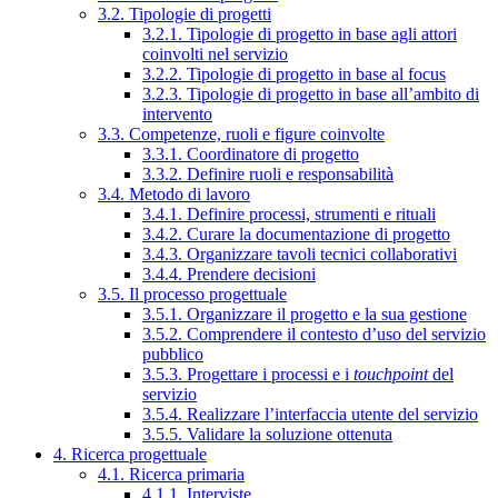
3.2. Tipologie di progetti
3.2.1. Tipologie di progetto in base agli attori
coinvolti nel servizio
3.2.2. Tipologie di progetto in base al focus
3.2.3. Tipologie di progetto in base all’ambito di
intervento
3.3. Competenze, ruoli e figure coinvolte
3.3.1. Coordinatore di progetto
3.3.2. Definire ruoli e responsabilità
3.4. Metodo di lavoro
3.4.1. Definire processi, strumenti e rituali
3.4.2. Curare la documentazione di progetto
3.4.3. Organizzare tavoli tecnici collaborativi
3.4.4. Prendere decisioni
3.5. Il processo progettuale
3.5.1. Organizzare il progetto e la sua gestione
3.5.2. Comprendere il contesto d’uso del servizio
pubblico
3.5.3. Progettare i processi e i
touchpoint
del
servizio
3.5.4. Realizzare l’interfaccia utente del servizio
3.5.5. Validare la soluzione ottenuta
4. Ricerca progettuale
4.1. Ricerca primaria
4.1.1. Interviste