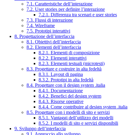
7.1. Caratteristiche dell’interazione
7.2. User stories per definire l’interazione
7.2.1. Differenza tra scenari e user stories
7.3. Flussi di interazione
7.4. Wireframe
7.5. Prototipi interattivi
8. Progettazione dell’interfaccia
8.1. Obiettivi dell’interfaccia
8.2. Elementi dell’interfaccia
8.2.1. Elementi di composizione
8.2.2. Elementi interattivi
8.2.3. Elementi testuali (microtesti)
8.3. Progettare e costruire in alta fedeltà
8.3.1. Layout di pagina
8.3.2. Prototipi in alta fedeltà
8.4. Progettare con il design system .italia
8.4.1. Documentazione
8.4.2. Benefici del design system
8.4.3. Risorse operative
8.4.4. Come contribuire al design system .italia
8.5. Progettare con i modelli di sito e servizi
8.5.1. Vantaggi dell’utilizzo dei modelli
8.5.2. I modelli di sito e servizi disponibili
9. Sviluppo dell’interfaccia
9.1. Approccio allo sviluppo