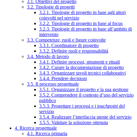
3.1. Obiettivi del progetto
3.2. Tipologie di progetti
3.2.1. Tipologie di progetto in base agli attori
coinvolti nel servizio
3.2.2. Tipologie di progetto in base al focus
3.2.3. Tipologie di progetto in base all’ambito di
intervento
3.3. Competenze, ruoli e figure coinvolte
3.3.1. Coordinatore di progetto
3.3.2. Definire ruoli e responsabilità
3.4. Metodo di lavoro
3.4.1. Definire processi, strumenti e rituali
3.4.2. Curare la documentazione di progetto
3.4.3. Organizzare tavoli tecnici collaborativi
3.4.4. Prendere decisioni
3.5. Il processo progettuale
3.5.1. Organizzare il progetto e la sua gestione
3.5.2. Comprendere il contesto d’uso del servizio
pubblico
3.5.3. Progettare i processi e i
touchpoint
del
servizio
3.5.4. Realizzare l’interfaccia utente del servizio
3.5.5. Validare la soluzione ottenuta
4. Ricerca progettuale
4.1. Ricerca primaria