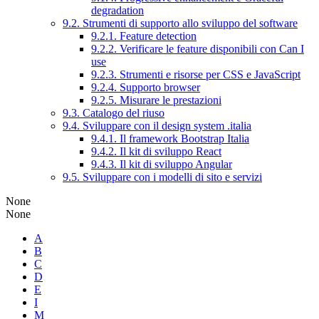
degradation
9.2. Strumenti di supporto allo sviluppo del software
9.2.1. Feature detection
9.2.2. Verificare le feature disponibili con Can I
use
9.2.3. Strumenti e risorse per CSS e JavaScript
9.2.4. Supporto browser
9.2.5. Misurare le prestazioni
9.3. Catalogo del riuso
9.4. Sviluppare con il design system .italia
9.4.1. Il framework Bootstrap Italia
9.4.2. Il kit di sviluppo React
9.4.3. Il kit di sviluppo Angular
9.5. Sviluppare con i modelli di sito e servizi
None
None
A
B
C
D
E
I
M