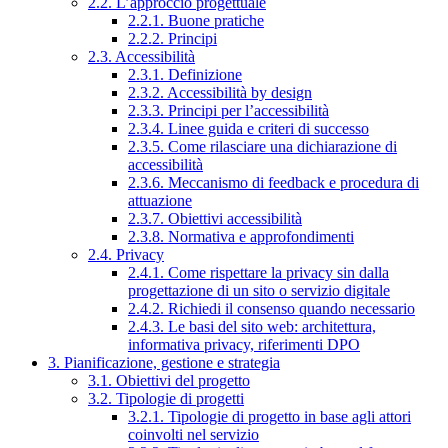
2.2. L’approccio progettuale
2.2.1. Buone pratiche
2.2.2. Principi
2.3. Accessibilità
2.3.1. Definizione
2.3.2. Accessibilità by design
2.3.3. Principi per l’accessibilità
2.3.4. Linee guida e criteri di successo
2.3.5. Come rilasciare una dichiarazione di
accessibilità
2.3.6. Meccanismo di feedback e procedura di
attuazione
2.3.7. Obiettivi accessibilità
2.3.8. Normativa e approfondimenti
2.4. Privacy
2.4.1. Come rispettare la privacy sin dalla
progettazione di un sito o servizio digitale
2.4.2. Richiedi il consenso quando necessario
2.4.3. Le basi del sito web: architettura,
informativa privacy, riferimenti DPO
3. Pianificazione, gestione e strategia
3.1. Obiettivi del progetto
3.2. Tipologie di progetti
3.2.1. Tipologie di progetto in base agli attori
coinvolti nel servizio