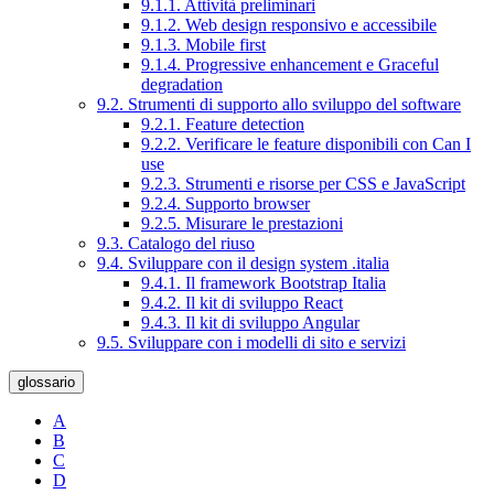
9.1.1. Attività preliminari
9.1.2. Web design responsivo e accessibile
9.1.3. Mobile first
9.1.4. Progressive enhancement e Graceful
degradation
9.2. Strumenti di supporto allo sviluppo del software
9.2.1. Feature detection
9.2.2. Verificare le feature disponibili con Can I
use
9.2.3. Strumenti e risorse per CSS e JavaScript
9.2.4. Supporto browser
9.2.5. Misurare le prestazioni
9.3. Catalogo del riuso
9.4. Sviluppare con il design system .italia
9.4.1. Il framework Bootstrap Italia
9.4.2. Il kit di sviluppo React
9.4.3. Il kit di sviluppo Angular
9.5. Sviluppare con i modelli di sito e servizi
glossario
A
B
C
D