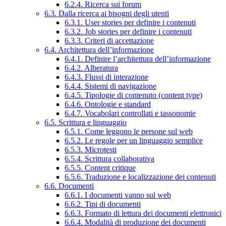
6.2.4. Ricerca sui forum
6.3. Dalla ricerca ai bisogni degli utenti
6.3.1. User stories per definire i contenuti
6.3.2. Job stories per definire i contenuti
6.3.3. Criteri di accettazione
6.4. Architettura dell’informazione
6.4.1. Definire l’architettura dell’informazione
6.4.2. Alberatura
6.4.3. Flussi di interazione
6.4.4. Sistemi di navigazione
6.4.5. Tipologie di contenuto (content type)
6.4.6. Ontologie e standard
6.4.7. Vocabolari controllati e tassonomie
6.5. Scrittura e linguaggio
6.5.1. Come leggono le persone sul web
6.5.2. Le regole per un linguaggio semplice
6.5.3. Microtesti
6.5.4. Scrittura collaborativa
6.5.5. Content critique
6.5.6. Traduzione e localizzazione dei contenuti
6.6. Documenti
6.6.1. I documenti vanno sul web
6.6.2. Tipi di documenti
6.6.3. Formato di lettura dei documenti elettronici
6.6.4. Modalità di produzione dei documenti