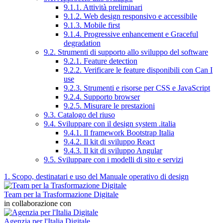
9.1.1. Attività preliminari
9.1.2. Web design responsivo e accessibile
9.1.3. Mobile first
9.1.4. Progressive enhancement e Graceful
degradation
9.2. Strumenti di supporto allo sviluppo del software
9.2.1. Feature detection
9.2.2. Verificare le feature disponibili con Can I
use
9.2.3. Strumenti e risorse per CSS e JavaScript
9.2.4. Supporto browser
9.2.5. Misurare le prestazioni
9.3. Catalogo del riuso
9.4. Sviluppare con il design system .italia
9.4.1. Il framework Bootstrap Italia
9.4.2. Il kit di sviluppo React
9.4.3. Il kit di sviluppo Angular
9.5. Sviluppare con i modelli di sito e servizi
1. Scopo, destinatari e uso del Manuale operativo di design
Team per la Trasformazione Digitale
in collaborazione con
Agenzia per l'Italia Digitale