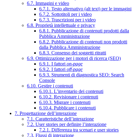
6.7. Immagini e video
6.7.1. Testo alternativo (alt text) per le immagini
6.7.2. Sottotitoli per i video
6.7.3. Trascrizioni per i video
6.8. Proprietà intellettuale e privacy
6.8.1. Pubblicazione di contenuti prodotti dalla
Pubblica Amministrazione
6.8.2. Pubblicazione di contenuti non prodotti
dalla Pubblica Amministrazione
6.8.3. Consenso dei soggetti ritratti
6.9. Ottimizzazione per i motori di ricerca (SEO)
6.9.1. I fattori
on-page
6.9.2. I fattori
off-page
6.9.3. Strumenti di diagnostica SEO: Search
Console
6.10. Gestire i contenuti
6.10.1. L’inventario dei contenuti
6.10.2. Revisionare i contenuti
6.10.3. Migrare i contenuti
6.10.4. Pubblicare i contenuti
7. Progettazione dell’interazione
7.1. Caratteristiche dell’interazione
7.2. User stories per definire l’interazione
7.2.1. Differenza tra scenari e user stories
7.3. Flussi di interazione