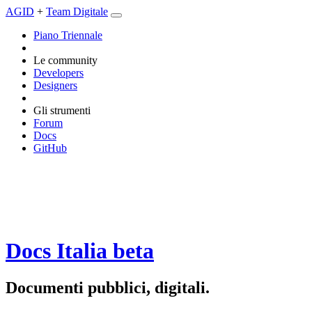
AGID
+
Team Digitale
Piano Triennale
Le community
Developers
Designers
Gli strumenti
Forum
Docs
GitHub
Docs Italia
beta
Documenti pubblici, digitali.