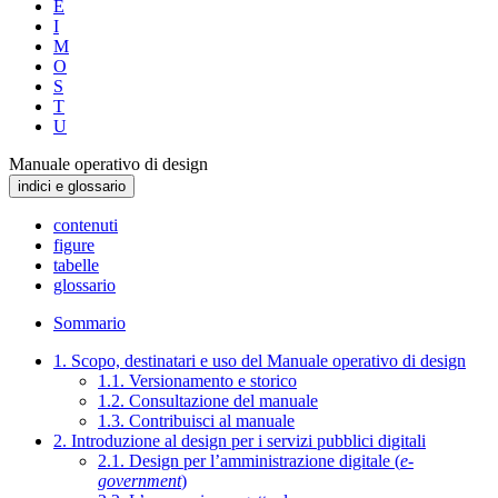
E
I
M
O
S
T
U
Manuale operativo di design
indici e glossario
contenuti
figure
tabelle
glossario
Sommario
1. Scopo, destinatari e uso del Manuale operativo di design
1.1. Versionamento e storico
1.2. Consultazione del manuale
1.3. Contribuisci al manuale
2. Introduzione al design per i servizi pubblici digitali
2.1. Design per l’amministrazione digitale (
e-
government
)