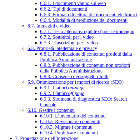
6.6.1. I documenti vanno sul web
6.6.2. Tipi di documenti
6.6.3. Formato di lettura dei documenti elettronici
6.6.4. Modalità di produzione dei documenti
6.7. Immagini e video
6.7.1. Testo alternativo (alt text) per le immagini
6.7.2. Sottotitoli per i video
6.7.3. Trascrizioni per i video
6.8. Proprietà intellettuale e privacy
6.8.1. Pubblicazione di contenuti prodotti dalla
Pubblica Amministrazione
6.8.2. Pubblicazione di contenuti non prodotti
dalla Pubblica Amministrazione
6.8.3. Consenso dei soggetti ritratti
6.9. Ottimizzazione per i motori di ricerca (SEO)
6.9.1. I fattori
on-page
6.9.2. I fattori
off-page
6.9.3. Strumenti di diagnostica SEO: Search
Console
6.10. Gestire i contenuti
6.10.1. L’inventario dei contenuti
6.10.2. Revisionare i contenuti
6.10.3. Migrare i contenuti
6.10.4. Pubblicare i contenuti
7. Progettazione dell’interazione