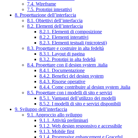
7.4. Wireframe
7.5. Prototipi interattivi
8. Progettazione dell’interfaccia
8.1. Obiettivi dell’interfaccia
8.2. Elementi dell’interfaccia
8.2.1. Elementi di composizione
8.2.2. Elementi interattivi
8.2.3. Elementi testuali (microtesti)
8.3. Progettare e costruire in alta fedeltà
8.3.1. Layout di pagina
8.3.2. Prototipi in alta fedeltà
8.4. Progettare con il design system .italia
8.4.1. Documentazione
8.4.2. Benefici del design system
8.4.3. Risorse operative
8.4.4. Come contribuire al design system .italia
8.5. Progettare con i modelli di sito e servizi
8.5.1. Vantaggi dell’utilizzo dei modelli
8.5.2. I modelli di sito e servizi disponibili
9. Sviluppo dell’interfaccia
9.1. Approccio allo sviluppo
9.1.1. Attività preliminari
9.1.2. Web design responsivo e accessibile
9.1.3. Mobile first
9.1.4. Progressive enhancement e Graceful