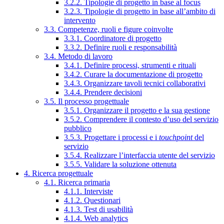
3.2.2. Tipologie di progetto in base al focus
3.2.3. Tipologie di progetto in base all’ambito di
intervento
3.3. Competenze, ruoli e figure coinvolte
3.3.1. Coordinatore di progetto
3.3.2. Definire ruoli e responsabilità
3.4. Metodo di lavoro
3.4.1. Definire processi, strumenti e rituali
3.4.2. Curare la documentazione di progetto
3.4.3. Organizzare tavoli tecnici collaborativi
3.4.4. Prendere decisioni
3.5. Il processo progettuale
3.5.1. Organizzare il progetto e la sua gestione
3.5.2. Comprendere il contesto d’uso del servizio
pubblico
3.5.3. Progettare i processi e i
touchpoint
del
servizio
3.5.4. Realizzare l’interfaccia utente del servizio
3.5.5. Validare la soluzione ottenuta
4. Ricerca progettuale
4.1. Ricerca primaria
4.1.1. Interviste
4.1.2. Questionari
4.1.3. Test di usabilità
4.1.4. Web analytics