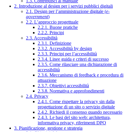
1.3. Contribuisci al manuale
2. Introduzione al design per i servizi pubblici digitali
2.1. Design per l’amministrazione digitale (
e-
government
)
2.2. L’approccio progettuale
2.2.1. Buone pratiche
2.2.2. Principi
2.3. Accessibilità
2.3.1. Definizione
2.3.2. Accessibilità by design
2.3.3. Principi per l’accessibilità
2.3.4. Linee guida e criteri di successo
2.3.5. Come rilasciare una dichiarazione di
accessibilità
2.3.6. Meccanismo di feedback e procedura di
attuazione
2.3.7. Obiettivi accessibilità
2.3.8. Normativa e approfondimenti
2.4. Privacy
2.4.1. Come rispettare la privacy sin dalla
progettazione di un sito o servizio digitale
2.4.2. Richiedi il consenso quando necessario
2.4.3. Le basi del sito web: architettura,
informativa privacy, riferimenti DPO
3. Pianificazione, gestione e strategia