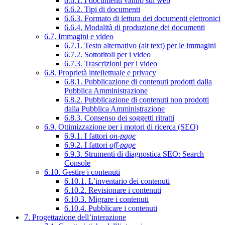
6.6.1. I documenti vanno sul web
6.6.2. Tipi di documenti
6.6.3. Formato di lettura dei documenti elettronici
6.6.4. Modalità di produzione dei documenti
6.7. Immagini e video
6.7.1. Testo alternativo (alt text) per le immagini
6.7.2. Sottotitoli per i video
6.7.3. Trascrizioni per i video
6.8. Proprietà intellettuale e privacy
6.8.1. Pubblicazione di contenuti prodotti dalla
Pubblica Amministrazione
6.8.2. Pubblicazione di contenuti non prodotti
dalla Pubblica Amministrazione
6.8.3. Consenso dei soggetti ritratti
6.9. Ottimizzazione per i motori di ricerca (SEO)
6.9.1. I fattori
on-page
6.9.2. I fattori
off-page
6.9.3. Strumenti di diagnostica SEO: Search
Console
6.10. Gestire i contenuti
6.10.1. L’inventario dei contenuti
6.10.2. Revisionare i contenuti
6.10.3. Migrare i contenuti
6.10.4. Pubblicare i contenuti
7. Progettazione dell’interazione