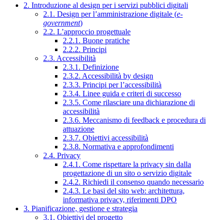
2. Introduzione al design per i servizi pubblici digitali
2.1. Design per l’amministrazione digitale (
e-
government
)
2.2. L’approccio progettuale
2.2.1. Buone pratiche
2.2.2. Principi
2.3. Accessibilità
2.3.1. Definizione
2.3.2. Accessibilità by design
2.3.3. Principi per l’accessibilità
2.3.4. Linee guida e criteri di successo
2.3.5. Come rilasciare una dichiarazione di
accessibilità
2.3.6. Meccanismo di feedback e procedura di
attuazione
2.3.7. Obiettivi accessibilità
2.3.8. Normativa e approfondimenti
2.4. Privacy
2.4.1. Come rispettare la privacy sin dalla
progettazione di un sito o servizio digitale
2.4.2. Richiedi il consenso quando necessario
2.4.3. Le basi del sito web: architettura,
informativa privacy, riferimenti DPO
3. Pianificazione, gestione e strategia
3.1. Obiettivi del progetto