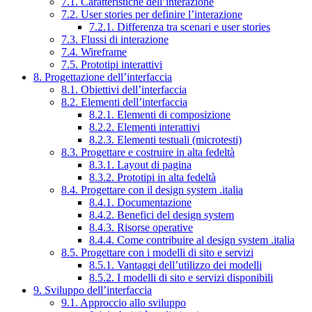
7.1. Caratteristiche dell’interazione
7.2. User stories per definire l’interazione
7.2.1. Differenza tra scenari e user stories
7.3. Flussi di interazione
7.4. Wireframe
7.5. Prototipi interattivi
8. Progettazione dell’interfaccia
8.1. Obiettivi dell’interfaccia
8.2. Elementi dell’interfaccia
8.2.1. Elementi di composizione
8.2.2. Elementi interattivi
8.2.3. Elementi testuali (microtesti)
8.3. Progettare e costruire in alta fedeltà
8.3.1. Layout di pagina
8.3.2. Prototipi in alta fedeltà
8.4. Progettare con il design system .italia
8.4.1. Documentazione
8.4.2. Benefici del design system
8.4.3. Risorse operative
8.4.4. Come contribuire al design system .italia
8.5. Progettare con i modelli di sito e servizi
8.5.1. Vantaggi dell’utilizzo dei modelli
8.5.2. I modelli di sito e servizi disponibili
9. Sviluppo dell’interfaccia
9.1. Approccio allo sviluppo