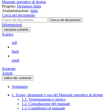
Manuale operativo di design
Progetto:
Designers Italia
Amministrazione:
italia
Cerca nel documento
Cerca nel documento
Informazioni
versione-corrente
Scarica
pdf
html
epub
Sorgente
Azioni
indice dei contenuti
Sommario
1. Scopo, destinatari e uso del Manuale operativo di design
1.1. Versionamento e storico
1.2. Consultazione del manuale
1.3. Contribuisci al manuale