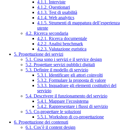
4.1.1. Interviste
4.1.2. Questionari
4.1.3. Test di usabilità
4.1.4. Web analytics
4.1.5. Strumenti di mappatura dell’esperienza
utente
4.2. Ricerca secondaria
4.2.1. Ricerca documentale
4.2.2. Analisi benchmark
4.2.3. Valutazione euristica
5. Progettazione dei servizi
5.1. Cosa sono i servizi e il service design
5.2. Progettare servizi pubblici digitali
5.3. Definire il modello di servizio
5.3.1. Identificare gli attori coinvolti
5.3.2. Formulare la proposta di valore
5.3.3. Inquadrare gli elementi costitutivi del
servizio
5.4. Descrivere il funzionamento del servizio
5.4.1. Mappare l’ecosistema
5.4.2. Rappresentare i flussi di servizio
5.5. Co-progettare le soluzioni
5.5.1. Workshop di co-progettazione
6. Progettazione dei contenuti
6.1. Cos’è il content design