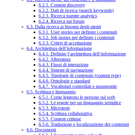
6.2.1. Content discovery
6.2.2. Dati di ricerca (search keywords)
6.2.3. Ricerca tramite analytics
6.2.4. Ricerca sui forum
6.3. Dalla ricerca ai bisogni degli utenti
6.3.1. User stories per definire i contenuti
6.3.2. Job stories per definire i contenuti
6.3.3. Criteri di accettazione
6.4. Architettura dell’informazione
6.4.1. Definire l’architettura dell’informazione
6.4.2. Alberatura
6.4.3. Flussi di interazione
6.4.4. Sistemi di navigazione
6.4.5. Tipologie di contenuto (content type)
6.4.6. Ontologie e standard
6.4.7. Vocabolari controllati e tassonomie
6.5. Scrittura e linguaggio
6.5.1. Come leggono le persone sul web
6.5.2. Le regole per un linguaggio semplice
6.5.3. Microtesti
6.5.4. Scrittura collaborativa
6.5.5. Content critique
6.5.6. Traduzione e localizzazione dei contenuti
6.6. Documenti