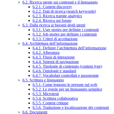
6.2. Ricerca utente sui contenuti e il linguaggio
6.2.1. Content discovery
6.2.2. Dati di ricerca (search keywords)
6.2.3. Ricerca tramite analytics
6.2.4. Ricerca sui forum
6.3. Dalla ricerca ai bisogni degli utenti
6.3.1. User stories per definire i contenuti
6.3.2. Job stories per definire i contenuti
6.3.3. Criteri di accettazione
6.4. Architettura dell’informazione
6.4.1. Definire l’architettura dell’informazione
6.4.2. Alberatura
6.4.3. Flussi di interazione
6.4.4. Sistemi di navigazione
6.4.5. Tipologie di contenuto (content type)
6.4.6. Ontologie e standard
6.4.7. Vocabolari controllati e tassonomie
6.5. Scrittura e linguaggio
6.5.1. Come leggono le persone sul web
6.5.2. Le regole per un linguaggio semplice
6.5.3. Microtesti
6.5.4. Scrittura collaborativa
6.5.5. Content critique
6.5.6. Traduzione e localizzazione dei contenuti
6.6. Documenti