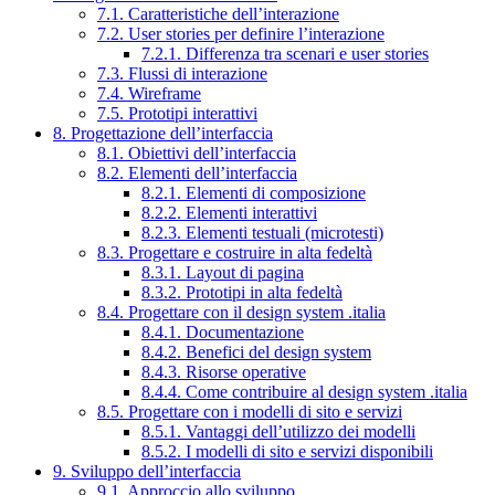
7.1. Caratteristiche dell’interazione
7.2. User stories per definire l’interazione
7.2.1. Differenza tra scenari e user stories
7.3. Flussi di interazione
7.4. Wireframe
7.5. Prototipi interattivi
8. Progettazione dell’interfaccia
8.1. Obiettivi dell’interfaccia
8.2. Elementi dell’interfaccia
8.2.1. Elementi di composizione
8.2.2. Elementi interattivi
8.2.3. Elementi testuali (microtesti)
8.3. Progettare e costruire in alta fedeltà
8.3.1. Layout di pagina
8.3.2. Prototipi in alta fedeltà
8.4. Progettare con il design system .italia
8.4.1. Documentazione
8.4.2. Benefici del design system
8.4.3. Risorse operative
8.4.4. Come contribuire al design system .italia
8.5. Progettare con i modelli di sito e servizi
8.5.1. Vantaggi dell’utilizzo dei modelli
8.5.2. I modelli di sito e servizi disponibili
9. Sviluppo dell’interfaccia
9.1. Approccio allo sviluppo