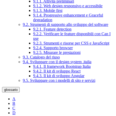
9.1.1. Attività preliminari
9.1.2. Web design responsivo e accessibile
9.1.3. Mobile first
9.1.4. Progressive enhancement e Graceful
degradation
9.2. Strumenti di supporto allo sviluppo del software
9.2.1. Feature detection
9.2.2. Verificare le feature disponibili con Can I
use
9.2.3. Strumenti e risorse per CSS e JavaScript
9.2.4. Supporto browser
9.2.5. Misurare le prestazioni
9.3. Catalogo del riuso
9.4. Sviluppare con il design system .italia
9.4.1. Il framework Bootstrap Italia
9.4.2. Il kit di sviluppo React
9.4.3. Il kit di sviluppo Angular
9.5. Sviluppare con i modelli di sito e servizi
glossario
A
B
C
D