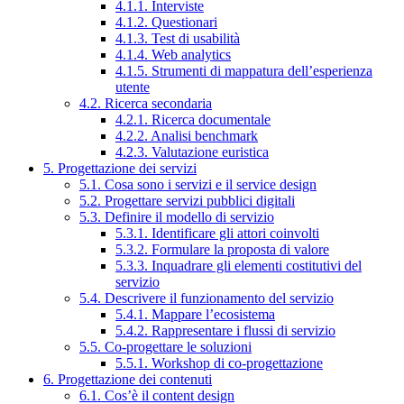
4.1.1. Interviste
4.1.2. Questionari
4.1.3. Test di usabilità
4.1.4. Web analytics
4.1.5. Strumenti di mappatura dell’esperienza
utente
4.2. Ricerca secondaria
4.2.1. Ricerca documentale
4.2.2. Analisi benchmark
4.2.3. Valutazione euristica
5. Progettazione dei servizi
5.1. Cosa sono i servizi e il service design
5.2. Progettare servizi pubblici digitali
5.3. Definire il modello di servizio
5.3.1. Identificare gli attori coinvolti
5.3.2. Formulare la proposta di valore
5.3.3. Inquadrare gli elementi costitutivi del
servizio
5.4. Descrivere il funzionamento del servizio
5.4.1. Mappare l’ecosistema
5.4.2. Rappresentare i flussi di servizio
5.5. Co-progettare le soluzioni
5.5.1. Workshop di co-progettazione
6. Progettazione dei contenuti
6.1. Cos’è il content design