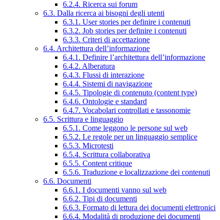
6.2.4. Ricerca sui forum
6.3. Dalla ricerca ai bisogni degli utenti
6.3.1. User stories per definire i contenuti
6.3.2. Job stories per definire i contenuti
6.3.3. Criteri di accettazione
6.4. Architettura dell’informazione
6.4.1. Definire l’architettura dell’informazione
6.4.2. Alberatura
6.4.3. Flussi di interazione
6.4.4. Sistemi di navigazione
6.4.5. Tipologie di contenuto (content type)
6.4.6. Ontologie e standard
6.4.7. Vocabolari controllati e tassonomie
6.5. Scrittura e linguaggio
6.5.1. Come leggono le persone sul web
6.5.2. Le regole per un linguaggio semplice
6.5.3. Microtesti
6.5.4. Scrittura collaborativa
6.5.5. Content critique
6.5.6. Traduzione e localizzazione dei contenuti
6.6. Documenti
6.6.1. I documenti vanno sul web
6.6.2. Tipi di documenti
6.6.3. Formato di lettura dei documenti elettronici
6.6.4. Modalità di produzione dei documenti