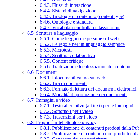
6.4.3. Flussi di interazione
6.4.4. Sistemi di navigazione
6.4.5. Tipologie di contenuto (content type)
6.4.6. Ontologie e standard
6.4.7. Vocabolari controllati e tassonomie
6.5. Scrittura e linguaggio
6.5.1. Come leggono le persone sul web
6.5.2. Le regole per un linguaggio semplice
6.5.3. Microtesti
6.5.4. Scrittura collaborativa
6.5.5. Content critique
6.5.6. Traduzione e localizzazione dei contenuti
6.6. Documenti
6.6.1. I documenti vanno sul web
6.6.2. Tipi di documenti
6.6.3. Formato di lettura dei documenti elettronici
6.6.4. Modalità di produzione dei documenti
6.7. Immagini e video
6.7.1. Testo alternativo (alt text) per le immagini
6.7.2. Sottotitoli per i video
6.7.3. Trascrizioni per i video
6.8. Proprietà intellettuale e privacy
6.8.1. Pubblicazione di contenuti prodotti dalla P
6.8.2. Pubblicazione di contenuti non prodotti dal