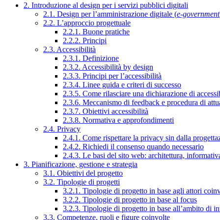
2. Introduzione al design per i servizi pubblici digitali
2.1. Design per l’amministrazione digitale (
e-government
2.2. L’approccio progettuale
2.2.1. Buone pratiche
2.2.2. Principi
2.3. Accessibilità
2.3.1. Definizione
2.3.2. Accessibilità by design
2.3.3. Principi per l’accessibilità
2.3.4. Linee guida e criteri di successo
2.3.5. Come rilasciare una dichiarazione di accessib
2.3.6. Meccanismo di feedback e procedura di attu
2.3.7. Obiettivi accessibilità
2.3.8. Normativa e approfondimenti
2.4. Privacy
2.4.1. Come rispettare la privacy sin dalla progettaz
2.4.2. Richiedi il consenso quando necessario
2.4.3. Le basi del sito web: architettura, informati
3. Pianificazione, gestione e strategia
3.1. Obiettivi del progetto
3.2. Tipologie di progetti
3.2.1. Tipologie di progetto in base agli attori coinv
3.2.2. Tipologie di progetto in base al focus
3.2.3. Tipologie di progetto in base all’ambito di i
3.3. Competenze, ruoli e figure coinvolte