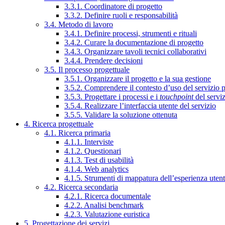
3.3.1. Coordinatore di progetto
3.3.2. Definire ruoli e responsabilità
3.4. Metodo di lavoro
3.4.1. Definire processi, strumenti e rituali
3.4.2. Curare la documentazione di progetto
3.4.3. Organizzare tavoli tecnici collaborativi
3.4.4. Prendere decisioni
3.5. Il processo progettuale
3.5.1. Organizzare il progetto e la sua gestione
3.5.2. Comprendere il contesto d’uso del servizio 
3.5.3. Progettare i processi e i
touchpoint
del servi
3.5.4. Realizzare l’interfaccia utente del servizio
3.5.5. Validare la soluzione ottenuta
4. Ricerca progettuale
4.1. Ricerca primaria
4.1.1. Interviste
4.1.2. Questionari
4.1.3. Test di usabilità
4.1.4. Web analytics
4.1.5. Strumenti di mappatura dell’esperienza uten
4.2. Ricerca secondaria
4.2.1. Ricerca documentale
4.2.2. Analisi benchmark
4.2.3. Valutazione euristica
5. Progettazione dei servizi