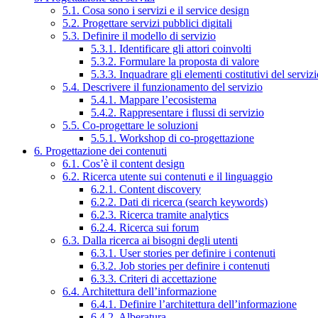
5.1. Cosa sono i servizi e il service design
5.2. Progettare servizi pubblici digitali
5.3. Definire il modello di servizio
5.3.1. Identificare gli attori coinvolti
5.3.2. Formulare la proposta di valore
5.3.3. Inquadrare gli elementi costitutivi del serviz
5.4. Descrivere il funzionamento del servizio
5.4.1. Mappare l’ecosistema
5.4.2. Rappresentare i flussi di servizio
5.5. Co-progettare le soluzioni
5.5.1. Workshop di co-progettazione
6. Progettazione dei contenuti
6.1. Cos’è il content design
6.2. Ricerca utente sui contenuti e il linguaggio
6.2.1. Content discovery
6.2.2. Dati di ricerca (search keywords)
6.2.3. Ricerca tramite analytics
6.2.4. Ricerca sui forum
6.3. Dalla ricerca ai bisogni degli utenti
6.3.1. User stories per definire i contenuti
6.3.2. Job stories per definire i contenuti
6.3.3. Criteri di accettazione
6.4. Architettura dell’informazione
6.4.1. Definire l’architettura dell’informazione
6.4.2. Alberatura