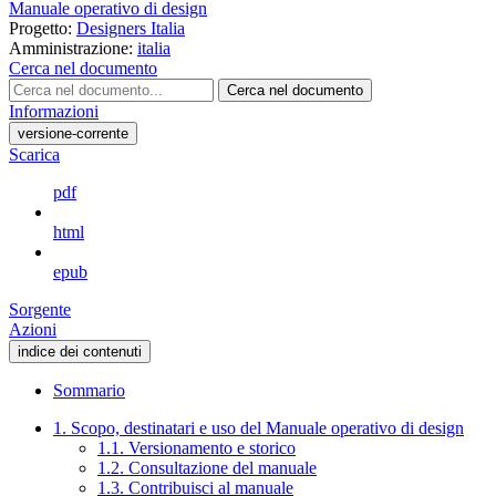
Manuale operativo di design
Progetto:
Designers Italia
Amministrazione:
italia
Cerca nel documento
Cerca nel documento
Informazioni
versione-corrente
Scarica
pdf
html
epub
Sorgente
Azioni
indice dei contenuti
Sommario
1. Scopo, destinatari e uso del Manuale operativo di design
1.1. Versionamento e storico
1.2. Consultazione del manuale
1.3. Contribuisci al manuale