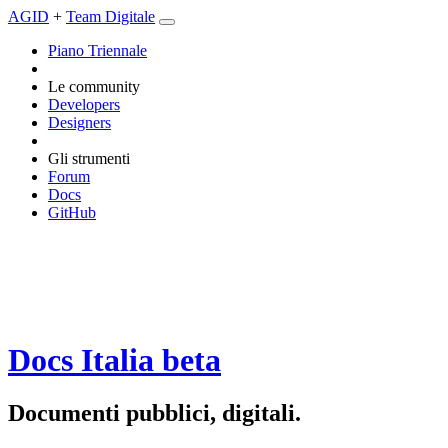
AGID
+
Team Digitale
Piano Triennale
Le community
Developers
Designers
Gli strumenti
Forum
Docs
GitHub
Docs Italia
beta
Documenti pubblici, digitali.