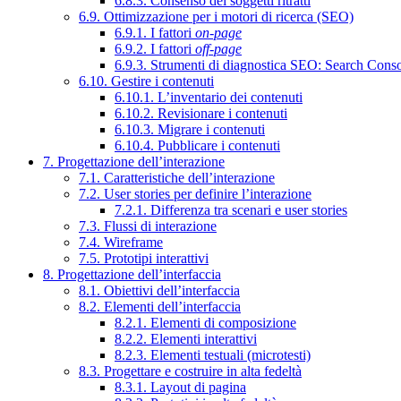
6.8.3. Consenso dei soggetti ritratti
6.9. Ottimizzazione per i motori di ricerca (SEO)
6.9.1. I fattori
on-page
6.9.2. I fattori
off-page
6.9.3. Strumenti di diagnostica SEO: Search Cons
6.10. Gestire i contenuti
6.10.1. L’inventario dei contenuti
6.10.2. Revisionare i contenuti
6.10.3. Migrare i contenuti
6.10.4. Pubblicare i contenuti
7. Progettazione dell’interazione
7.1. Caratteristiche dell’interazione
7.2. User stories per definire l’interazione
7.2.1. Differenza tra scenari e user stories
7.3. Flussi di interazione
7.4. Wireframe
7.5. Prototipi interattivi
8. Progettazione dell’interfaccia
8.1. Obiettivi dell’interfaccia
8.2. Elementi dell’interfaccia
8.2.1. Elementi di composizione
8.2.2. Elementi interattivi
8.2.3. Elementi testuali (microtesti)
8.3. Progettare e costruire in alta fedeltà
8.3.1. Layout di pagina