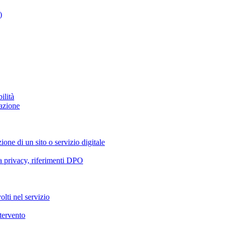
)
ilità
azione
ione di un sito o servizio digitale
va privacy, riferimenti DPO
olti nel servizio
ntervento