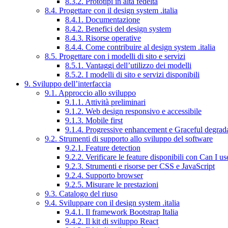
8.3.2. Prototipi in alta fedeltà
8.4. Progettare con il design system .italia
8.4.1. Documentazione
8.4.2. Benefici del design system
8.4.3. Risorse operative
8.4.4. Come contribuire al design system .italia
8.5. Progettare con i modelli di sito e servizi
8.5.1. Vantaggi dell’utilizzo dei modelli
8.5.2. I modelli di sito e servizi disponibili
9. Sviluppo dell’interfaccia
9.1. Approccio allo sviluppo
9.1.1. Attività preliminari
9.1.2. Web design responsivo e accessibile
9.1.3. Mobile first
9.1.4. Progressive enhancement e Graceful degrad
9.2. Strumenti di supporto allo sviluppo del software
9.2.1. Feature detection
9.2.2. Verificare le feature disponibili con Can I us
9.2.3. Strumenti e risorse per CSS e JavaScript
9.2.4. Supporto browser
9.2.5. Misurare le prestazioni
9.3. Catalogo del riuso
9.4. Sviluppare con il design system .italia
9.4.1. Il framework Bootstrap Italia
9.4.2. Il kit di sviluppo React