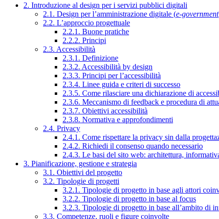
2. Introduzione al design per i servizi pubblici digitali
2.1. Design per l’amministrazione digitale (
e-government
2.2. L’approccio progettuale
2.2.1. Buone pratiche
2.2.2. Principi
2.3. Accessibilità
2.3.1. Definizione
2.3.2. Accessibilità by design
2.3.3. Principi per l’accessibilità
2.3.4. Linee guida e criteri di successo
2.3.5. Come rilasciare una dichiarazione di accessib
2.3.6. Meccanismo di feedback e procedura di attu
2.3.7. Obiettivi accessibilità
2.3.8. Normativa e approfondimenti
2.4. Privacy
2.4.1. Come rispettare la privacy sin dalla progettaz
2.4.2. Richiedi il consenso quando necessario
2.4.3. Le basi del sito web: architettura, informati
3. Pianificazione, gestione e strategia
3.1. Obiettivi del progetto
3.2. Tipologie di progetti
3.2.1. Tipologie di progetto in base agli attori coinv
3.2.2. Tipologie di progetto in base al focus
3.2.3. Tipologie di progetto in base all’ambito di i
3.3. Competenze, ruoli e figure coinvolte