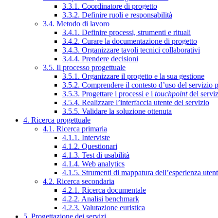
3.3.1. Coordinatore di progetto
3.3.2. Definire ruoli e responsabilità
3.4. Metodo di lavoro
3.4.1. Definire processi, strumenti e rituali
3.4.2. Curare la documentazione di progetto
3.4.3. Organizzare tavoli tecnici collaborativi
3.4.4. Prendere decisioni
3.5. Il processo progettuale
3.5.1. Organizzare il progetto e la sua gestione
3.5.2. Comprendere il contesto d’uso del servizio 
3.5.3. Progettare i processi e i
touchpoint
del servi
3.5.4. Realizzare l’interfaccia utente del servizio
3.5.5. Validare la soluzione ottenuta
4. Ricerca progettuale
4.1. Ricerca primaria
4.1.1. Interviste
4.1.2. Questionari
4.1.3. Test di usabilità
4.1.4. Web analytics
4.1.5. Strumenti di mappatura dell’esperienza uten
4.2. Ricerca secondaria
4.2.1. Ricerca documentale
4.2.2. Analisi benchmark
4.2.3. Valutazione euristica
5. Progettazione dei servizi