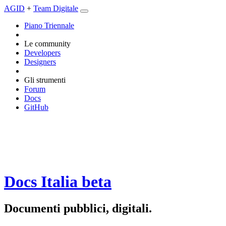
AGID
+
Team Digitale
Piano Triennale
Le community
Developers
Designers
Gli strumenti
Forum
Docs
GitHub
Docs Italia
beta
Documenti pubblici, digitali.