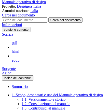
Manuale operativo di design
Progetto:
Designers Italia
Amministrazione:
italia
Cerca nel documento
Cerca nel documento
Informazioni
versione-corrente
Scarica
pdf
html
epub
Sorgente
Azioni
indice dei contenuti
Sommario
1. Scopo, destinatari e uso del Manuale operativo di design
1.1. Versionamento e storico
1.2. Consultazione del manuale
1.3. Contribuisci al manuale