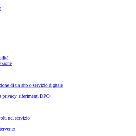
)
ilità
azione
ione di un sito o servizio digitale
va privacy, riferimenti DPO
olti nel servizio
ntervento