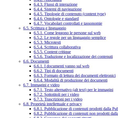
6.4.3. Flussi di interazione
6.4.4. Sistemi di navigazione
6.4.5. Tipologie di contenuto (content type)
6.4.6. Ontologie e standard
6.4.7. Vocabolari controllati e tassonomie
6.5. Scrittura e linguaggio
6.5.1. Come leggono le persone sul web
6.5.2. Le regole per un linguaggio semplice
6.5.3. Microtesti
6.5.4. Scrittura collaborativa
6.5.5. Content critique
6.5.6. Traduzione e localizzazione dei contenuti
6.6. Documenti
6.6.1. I documenti vanno sul web
6.6.2. Tipi di documenti
6.6.3. Formato di lettura dei documenti elettronici
6.6.4. Modalità di produzione dei documenti
6.7. Immagini e video
6.7.1. Testo alternativo (alt text) per le immagini
6.7.2. Sottotitoli per i video
6.7.3. Trascrizioni per i video
6.8. Proprietà intellettuale e privacy
6.8.1. Pubblicazione di contenuti prodotti dalla P
6.8.2. Pubblicazione di contenuti non prodotti dal