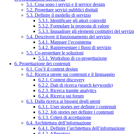
5.1. Cosa sono i servizi e il service design
5.2. Progettare servizi pubblici digitali
5.3. Definire il modello di servizio
5.3.1. Identificare gli attori coinvolti
5.3.2. Formulare la proposta di valore
5.3.3. Inquadrare gli elementi costitutivi del serviz
5.4. Descrivere il funzionamento del servizio
5.4.1. Mappare l’ecosistema
5.4.2. Rappresentare i flussi di servizio
5.5. Co-progettare le soluzioni
5.5.1. Workshop di co-progettazione
6. Progettazione dei contenuti
6.1. Cos’è il content design
6.2. Ricerca utente sui contenuti e il linguaggio
6.2.1. Content discovery
6.2.2. Dati di ricerca (search keywords)
6.2.3. Ricerca tramite analytics
6.2.4. Ricerca sui forum
6.3. Dalla ricerca ai bisogni degli utenti
6.3.1. User stories per definire i contenuti
6.3.2. Job stories per definire i contenuti
6.3.3. Criteri di accettazione
6.4. Architettura dell’informazione
6.4.1. Definire l’architettura dell’informazione
6.4.2. Alberatura