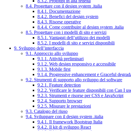
8.3.2. Prototipi in alta fedeltà
8.4. Progettare con il design system .italia
8.4.1. Documentazione
8.4.2. Benefici del design system
8.4.3. Risorse operative
8.4.4. Come contribuire al design system .italia
8.5. Progettare con i modelli di sito e servizi
8.5.1. Vantaggi dell’utilizzo dei modelli
8.5.2. I modelli di sito e servizi disponibili
9. Sviluppo dell’interfaccia
9.1. Approccio allo sviluppo
9.1.1. Attività preliminari
9.1.2. Web design responsivo e accessibile
9.1.3. Mobile first
9.1.4. Progressive enhancement e Graceful degrad
9.2. Strumenti di supporto allo sviluppo del software
9.2.1. Feature detection
9.2.2. Verificare le feature disponibili con Can I us
9.2.3. Strumenti e risorse per CSS e JavaScript
9.2.4. Supporto browser
9.2.5. Misurare le prestazioni
9.3. Catalogo del riuso
9.4. Sviluppare con il design system .italia
9.4.1. Il framework Bootstrap Italia
9.4.2. Il kit di sviluppo React