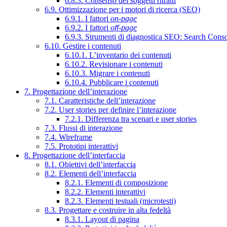
6.8.3. Consenso dei soggetti ritratti
6.9. Ottimizzazione per i motori di ricerca (SEO)
6.9.1. I fattori
on-page
6.9.2. I fattori
off-page
6.9.3. Strumenti di diagnostica SEO: Search Cons
6.10. Gestire i contenuti
6.10.1. L’inventario dei contenuti
6.10.2. Revisionare i contenuti
6.10.3. Migrare i contenuti
6.10.4. Pubblicare i contenuti
7. Progettazione dell’interazione
7.1. Caratteristiche dell’interazione
7.2. User stories per definire l’interazione
7.2.1. Differenza tra scenari e user stories
7.3. Flussi di interazione
7.4. Wireframe
7.5. Prototipi interattivi
8. Progettazione dell’interfaccia
8.1. Obiettivi dell’interfaccia
8.2. Elementi dell’interfaccia
8.2.1. Elementi di composizione
8.2.2. Elementi interattivi
8.2.3. Elementi testuali (microtesti)
8.3. Progettare e costruire in alta fedeltà
8.3.1. Layout di pagina