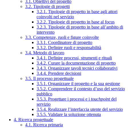
3.1. Obiettivi del progetto
3.2. Tipologie di progetti
3.2.1. Tipologie di progetto in base agli attori
coinvolti nel servizio
3.2.2. Tipologie di progetto in base al focus
3.2.3. Tipologie di progetto in base all’ambito di
intervento
3.3. Competenze, ruoli e figure coinvolte
3.3.1. Coordinatore di progetto
3.3.2. Definire ruoli e responsabilità
3.4. Metodo di lavoro
3.4.1. Definire processi, strumenti e rituali
3.4.2. Curare la documentazione di progetto
3.4.3. Organizzare tavoli tecnici collaborativi
3.4.4. Prendere decisioni
3.5. Il processo progettuale
3.5.1. Organizzare il progetto e la sua gestione
3.5.2. Comprendere il contesto d’uso del servizio
pubblico
3.5.3. Progettare i processi e i
touchpoint
del
servizio
3.5.4. Realizzare l’interfaccia utente del servizio
3.5.5. Validare la soluzione ottenuta
4. Ricerca progettuale
4.1. Ricerca primaria