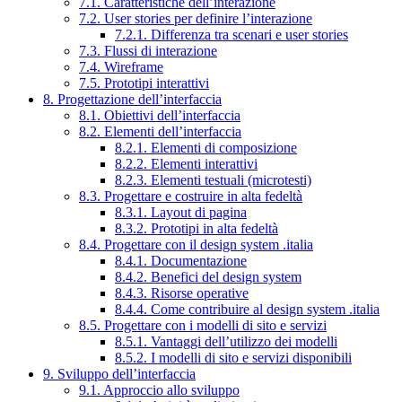
7.1. Caratteristiche dell’interazione
7.2. User stories per definire l’interazione
7.2.1. Differenza tra scenari e user stories
7.3. Flussi di interazione
7.4. Wireframe
7.5. Prototipi interattivi
8. Progettazione dell’interfaccia
8.1. Obiettivi dell’interfaccia
8.2. Elementi dell’interfaccia
8.2.1. Elementi di composizione
8.2.2. Elementi interattivi
8.2.3. Elementi testuali (microtesti)
8.3. Progettare e costruire in alta fedeltà
8.3.1. Layout di pagina
8.3.2. Prototipi in alta fedeltà
8.4. Progettare con il design system .italia
8.4.1. Documentazione
8.4.2. Benefici del design system
8.4.3. Risorse operative
8.4.4. Come contribuire al design system .italia
8.5. Progettare con i modelli di sito e servizi
8.5.1. Vantaggi dell’utilizzo dei modelli
8.5.2. I modelli di sito e servizi disponibili
9. Sviluppo dell’interfaccia
9.1. Approccio allo sviluppo