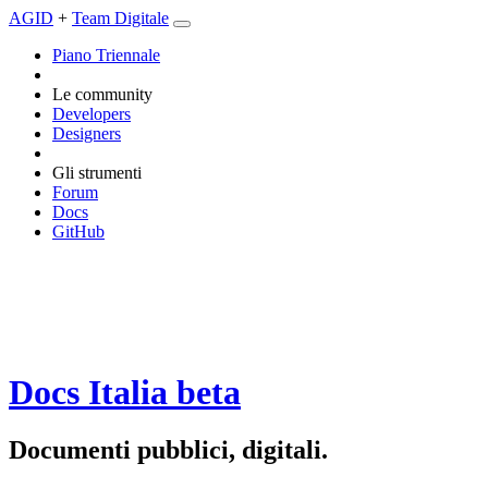
AGID
+
Team Digitale
Piano Triennale
Le community
Developers
Designers
Gli strumenti
Forum
Docs
GitHub
Docs Italia
beta
Documenti pubblici, digitali.