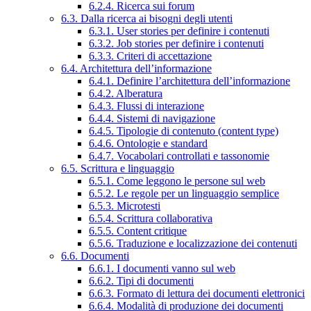
6.2.4. Ricerca sui forum
6.3. Dalla ricerca ai bisogni degli utenti
6.3.1. User stories per definire i contenuti
6.3.2. Job stories per definire i contenuti
6.3.3. Criteri di accettazione
6.4. Architettura dell’informazione
6.4.1. Definire l’architettura dell’informazione
6.4.2. Alberatura
6.4.3. Flussi di interazione
6.4.4. Sistemi di navigazione
6.4.5. Tipologie di contenuto (content type)
6.4.6. Ontologie e standard
6.4.7. Vocabolari controllati e tassonomie
6.5. Scrittura e linguaggio
6.5.1. Come leggono le persone sul web
6.5.2. Le regole per un linguaggio semplice
6.5.3. Microtesti
6.5.4. Scrittura collaborativa
6.5.5. Content critique
6.5.6. Traduzione e localizzazione dei contenuti
6.6. Documenti
6.6.1. I documenti vanno sul web
6.6.2. Tipi di documenti
6.6.3. Formato di lettura dei documenti elettronici
6.6.4. Modalità di produzione dei documenti