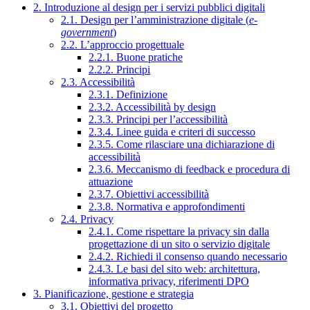
2. Introduzione al design per i servizi pubblici digitali
2.1. Design per l’amministrazione digitale (
e-
government
)
2.2. L’approccio progettuale
2.2.1. Buone pratiche
2.2.2. Principi
2.3. Accessibilità
2.3.1. Definizione
2.3.2. Accessibilità by design
2.3.3. Principi per l’accessibilità
2.3.4. Linee guida e criteri di successo
2.3.5. Come rilasciare una dichiarazione di
accessibilità
2.3.6. Meccanismo di feedback e procedura di
attuazione
2.3.7. Obiettivi accessibilità
2.3.8. Normativa e approfondimenti
2.4. Privacy
2.4.1. Come rispettare la privacy sin dalla
progettazione di un sito o servizio digitale
2.4.2. Richiedi il consenso quando necessario
2.4.3. Le basi del sito web: architettura,
informativa privacy, riferimenti DPO
3. Pianificazione, gestione e strategia
3.1. Obiettivi del progetto