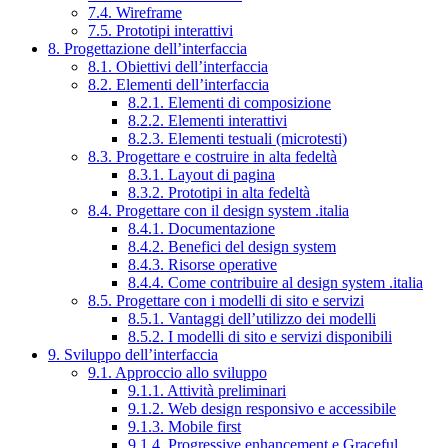
7.4. Wireframe
7.5. Prototipi interattivi
8. Progettazione dell’interfaccia
8.1. Obiettivi dell’interfaccia
8.2. Elementi dell’interfaccia
8.2.1. Elementi di composizione
8.2.2. Elementi interattivi
8.2.3. Elementi testuali (microtesti)
8.3. Progettare e costruire in alta fedeltà
8.3.1. Layout di pagina
8.3.2. Prototipi in alta fedeltà
8.4. Progettare con il design system .italia
8.4.1. Documentazione
8.4.2. Benefici del design system
8.4.3. Risorse operative
8.4.4. Come contribuire al design system .italia
8.5. Progettare con i modelli di sito e servizi
8.5.1. Vantaggi dell’utilizzo dei modelli
8.5.2. I modelli di sito e servizi disponibili
9. Sviluppo dell’interfaccia
9.1. Approccio allo sviluppo
9.1.1. Attività preliminari
9.1.2. Web design responsivo e accessibile
9.1.3. Mobile first
9.1.4. Progressive enhancement e Graceful