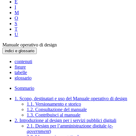
E
I
M
O
S
T
U
Manuale operativo di design
indici e glossario
contenuti
figure
tabelle
glossario
Sommario
1. Scopo, destinatari e uso del Manuale operativo di design
1.1. Versionamento e storico
1.2. Consultazione del manuale
1.3. Contribuisci al manuale
2. Introduzione al design per i servizi pubblici digitali
2.1. Design per l’amministrazione digitale (
e-
government
)