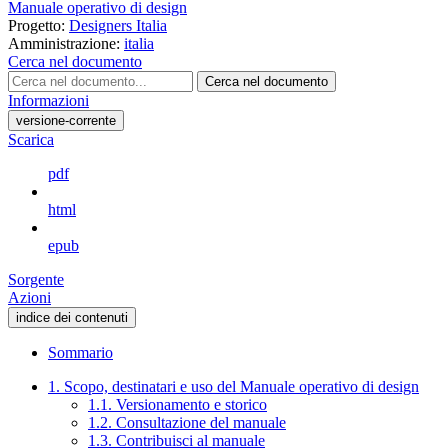
Manuale operativo di design
Progetto:
Designers Italia
Amministrazione:
italia
Cerca nel documento
Cerca nel documento
Informazioni
versione-corrente
Scarica
pdf
html
epub
Sorgente
Azioni
indice dei contenuti
Sommario
1. Scopo, destinatari e uso del Manuale operativo di design
1.1. Versionamento e storico
1.2. Consultazione del manuale
1.3. Contribuisci al manuale