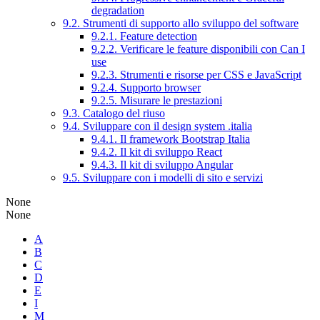
degradation
9.2. Strumenti di supporto allo sviluppo del software
9.2.1. Feature detection
9.2.2. Verificare le feature disponibili con Can I
use
9.2.3. Strumenti e risorse per CSS e JavaScript
9.2.4. Supporto browser
9.2.5. Misurare le prestazioni
9.3. Catalogo del riuso
9.4. Sviluppare con il design system .italia
9.4.1. Il framework Bootstrap Italia
9.4.2. Il kit di sviluppo React
9.4.3. Il kit di sviluppo Angular
9.5. Sviluppare con i modelli di sito e servizi
None
None
A
B
C
D
E
I
M