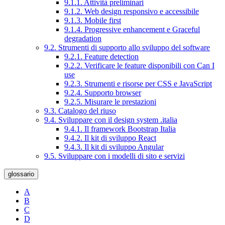
9.1.1. Attività preliminari
9.1.2. Web design responsivo e accessibile
9.1.3. Mobile first
9.1.4. Progressive enhancement e Graceful
degradation
9.2. Strumenti di supporto allo sviluppo del software
9.2.1. Feature detection
9.2.2. Verificare le feature disponibili con Can I
use
9.2.3. Strumenti e risorse per CSS e JavaScript
9.2.4. Supporto browser
9.2.5. Misurare le prestazioni
9.3. Catalogo del riuso
9.4. Sviluppare con il design system .italia
9.4.1. Il framework Bootstrap Italia
9.4.2. Il kit di sviluppo React
9.4.3. Il kit di sviluppo Angular
9.5. Sviluppare con i modelli di sito e servizi
glossario
A
B
C
D