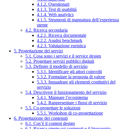
4.1.2. Questionari
4.1.3. Test di usabilità
4.1.4. Web analytics
4.1.5. Strumenti di mappatura dell’esperienza
utente
4.2. Ricerca secondaria
4.2.1. Ricerca documentale
4.2.2. Analisi benchmark
4.2.3. Valutazione euristica
5. Progettazione dei servizi
5.1. Cosa sono i servizi e il service design
5.2. Progettare servizi pubblici digitali
5.3. Definire il modello di servizio
5.3.1. Identificare gli attori coinvolti
5.3.2. Formulare la proposta di valore
5.3.3. Inquadrare gli elementi costitutivi del
servizio
5.4. Descrivere il funzionamento del servizio
5.4.1. Mappare l’ecosistema
5.4.2. Rappresentare i flussi di servizio
5.5. Co-progettare le soluzioni
5.5.1. Workshop di co-progettazione
6. Progettazione dei contenuti
6.1. Cos’è il content design
6.2. Ricerca utente sui contenuti e il linguaggio