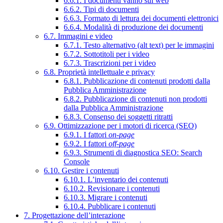
6.6.1. I documenti vanno sul web
6.6.2. Tipi di documenti
6.6.3. Formato di lettura dei documenti elettronici
6.6.4. Modalità di produzione dei documenti
6.7. Immagini e video
6.7.1. Testo alternativo (alt text) per le immagini
6.7.2. Sottotitoli per i video
6.7.3. Trascrizioni per i video
6.8. Proprietà intellettuale e privacy
6.8.1. Pubblicazione di contenuti prodotti dalla
Pubblica Amministrazione
6.8.2. Pubblicazione di contenuti non prodotti
dalla Pubblica Amministrazione
6.8.3. Consenso dei soggetti ritratti
6.9. Ottimizzazione per i motori di ricerca (SEO)
6.9.1. I fattori
on-page
6.9.2. I fattori
off-page
6.9.3. Strumenti di diagnostica SEO: Search
Console
6.10. Gestire i contenuti
6.10.1. L’inventario dei contenuti
6.10.2. Revisionare i contenuti
6.10.3. Migrare i contenuti
6.10.4. Pubblicare i contenuti
7. Progettazione dell’interazione