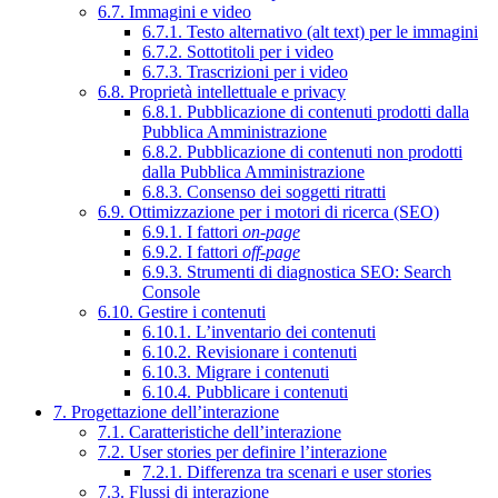
6.7. Immagini e video
6.7.1. Testo alternativo (alt text) per le immagini
6.7.2. Sottotitoli per i video
6.7.3. Trascrizioni per i video
6.8. Proprietà intellettuale e privacy
6.8.1. Pubblicazione di contenuti prodotti dalla
Pubblica Amministrazione
6.8.2. Pubblicazione di contenuti non prodotti
dalla Pubblica Amministrazione
6.8.3. Consenso dei soggetti ritratti
6.9. Ottimizzazione per i motori di ricerca (SEO)
6.9.1. I fattori
on-page
6.9.2. I fattori
off-page
6.9.3. Strumenti di diagnostica SEO: Search
Console
6.10. Gestire i contenuti
6.10.1. L’inventario dei contenuti
6.10.2. Revisionare i contenuti
6.10.3. Migrare i contenuti
6.10.4. Pubblicare i contenuti
7. Progettazione dell’interazione
7.1. Caratteristiche dell’interazione
7.2. User stories per definire l’interazione
7.2.1. Differenza tra scenari e user stories
7.3. Flussi di interazione