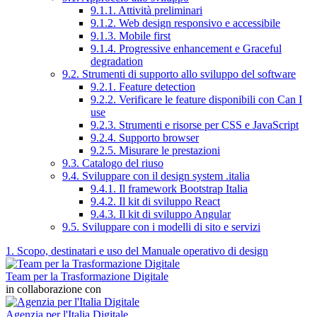
9.1.1. Attività preliminari
9.1.2. Web design responsivo e accessibile
9.1.3. Mobile first
9.1.4. Progressive enhancement e Graceful
degradation
9.2. Strumenti di supporto allo sviluppo del software
9.2.1. Feature detection
9.2.2. Verificare le feature disponibili con Can I
use
9.2.3. Strumenti e risorse per CSS e JavaScript
9.2.4. Supporto browser
9.2.5. Misurare le prestazioni
9.3. Catalogo del riuso
9.4. Sviluppare con il design system .italia
9.4.1. Il framework Bootstrap Italia
9.4.2. Il kit di sviluppo React
9.4.3. Il kit di sviluppo Angular
9.5. Sviluppare con i modelli di sito e servizi
1. Scopo, destinatari e uso del Manuale operativo di design
Team per la Trasformazione Digitale
in collaborazione con
Agenzia per l'Italia Digitale