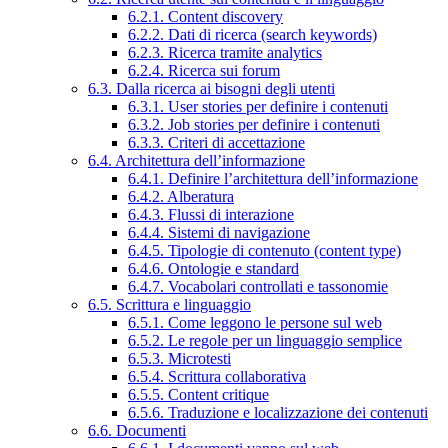
6.2.1. Content discovery
6.2.2. Dati di ricerca (search keywords)
6.2.3. Ricerca tramite analytics
6.2.4. Ricerca sui forum
6.3. Dalla ricerca ai bisogni degli utenti
6.3.1. User stories per definire i contenuti
6.3.2. Job stories per definire i contenuti
6.3.3. Criteri di accettazione
6.4. Architettura dell’informazione
6.4.1. Definire l’architettura dell’informazione
6.4.2. Alberatura
6.4.3. Flussi di interazione
6.4.4. Sistemi di navigazione
6.4.5. Tipologie di contenuto (content type)
6.4.6. Ontologie e standard
6.4.7. Vocabolari controllati e tassonomie
6.5. Scrittura e linguaggio
6.5.1. Come leggono le persone sul web
6.5.2. Le regole per un linguaggio semplice
6.5.3. Microtesti
6.5.4. Scrittura collaborativa
6.5.5. Content critique
6.5.6. Traduzione e localizzazione dei contenuti
6.6. Documenti