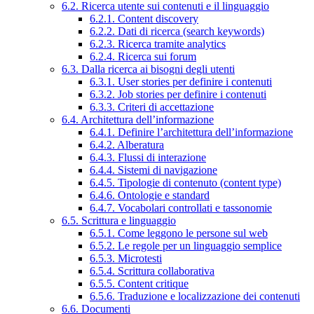
6.2. Ricerca utente sui contenuti e il linguaggio
6.2.1. Content discovery
6.2.2. Dati di ricerca (search keywords)
6.2.3. Ricerca tramite analytics
6.2.4. Ricerca sui forum
6.3. Dalla ricerca ai bisogni degli utenti
6.3.1. User stories per definire i contenuti
6.3.2. Job stories per definire i contenuti
6.3.3. Criteri di accettazione
6.4. Architettura dell’informazione
6.4.1. Definire l’architettura dell’informazione
6.4.2. Alberatura
6.4.3. Flussi di interazione
6.4.4. Sistemi di navigazione
6.4.5. Tipologie di contenuto (content type)
6.4.6. Ontologie e standard
6.4.7. Vocabolari controllati e tassonomie
6.5. Scrittura e linguaggio
6.5.1. Come leggono le persone sul web
6.5.2. Le regole per un linguaggio semplice
6.5.3. Microtesti
6.5.4. Scrittura collaborativa
6.5.5. Content critique
6.5.6. Traduzione e localizzazione dei contenuti
6.6. Documenti