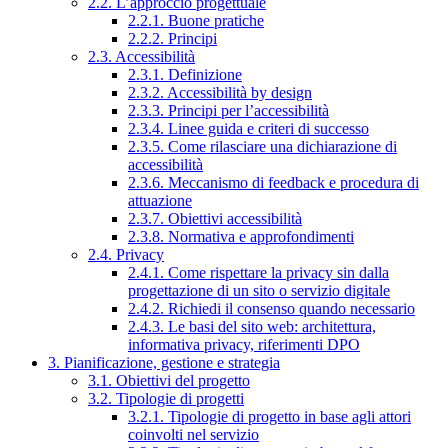
2.2. L’approccio progettuale
2.2.1. Buone pratiche
2.2.2. Principi
2.3. Accessibilità
2.3.1. Definizione
2.3.2. Accessibilità by design
2.3.3. Principi per l’accessibilità
2.3.4. Linee guida e criteri di successo
2.3.5. Come rilasciare una dichiarazione di
accessibilità
2.3.6. Meccanismo di feedback e procedura di
attuazione
2.3.7. Obiettivi accessibilità
2.3.8. Normativa e approfondimenti
2.4. Privacy
2.4.1. Come rispettare la privacy sin dalla
progettazione di un sito o servizio digitale
2.4.2. Richiedi il consenso quando necessario
2.4.3. Le basi del sito web: architettura,
informativa privacy, riferimenti DPO
3. Pianificazione, gestione e strategia
3.1. Obiettivi del progetto
3.2. Tipologie di progetti
3.2.1. Tipologie di progetto in base agli attori
coinvolti nel servizio