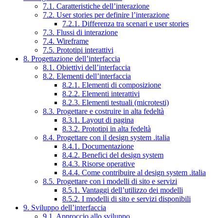
7.1. Caratteristiche dell’interazione
7.2. User stories per definire l’interazione
7.2.1. Differenza tra scenari e user stories
7.3. Flussi di interazione
7.4. Wireframe
7.5. Prototipi interattivi
8. Progettazione dell’interfaccia
8.1. Obiettivi dell’interfaccia
8.2. Elementi dell’interfaccia
8.2.1. Elementi di composizione
8.2.2. Elementi interattivi
8.2.3. Elementi testuali (microtesti)
8.3. Progettare e costruire in alta fedeltà
8.3.1. Layout di pagina
8.3.2. Prototipi in alta fedeltà
8.4. Progettare con il design system .italia
8.4.1. Documentazione
8.4.2. Benefici del design system
8.4.3. Risorse operative
8.4.4. Come contribuire al design system .italia
8.5. Progettare con i modelli di sito e servizi
8.5.1. Vantaggi dell’utilizzo dei modelli
8.5.2. I modelli di sito e servizi disponibili
9. Sviluppo dell’interfaccia
9.1. Approccio allo sviluppo