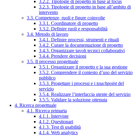
3.2.2. Tipologie di progetto in base al focus
3.2.3. Tipologie di progetto in base all’ambito di
intervento
3.3. Competenze, ruoli e figure coinvolte
3.3.1. Coordinatore di progetto
3.3.2. Definire ruoli e responsabilità
3.4. Metodo di lavoro
3.4.1. Definire processi, strumenti e rituali
3.4.2. Curare la documentazione di progetto
3.4.3. Organizzare tavoli tecnici collaborativi
3.4.4. Prendere decisioni
3.5. Il processo progettuale
3.5.1. Organizzare il progetto e la sua gestione
3.5.2. Comprendere il contesto d’uso del servizio
pubblico
3.5.3. Progettare i processi e i
touchpoint
del
servizio
3.5.4. Realizzare l’interfaccia utente del servizio
3.5.5. Validare la soluzione ottenuta
4. Ricerca progettuale
4.1. Ricerca primaria
4.1.1. Interviste
4.1.2. Questionari
4.1.3. Test di usabilità
4.1.4. Web analytics