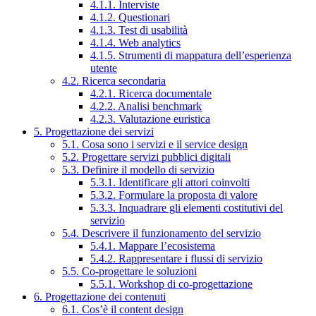
4.1.1. Interviste
4.1.2. Questionari
4.1.3. Test di usabilità
4.1.4. Web analytics
4.1.5. Strumenti di mappatura dell’esperienza
utente
4.2. Ricerca secondaria
4.2.1. Ricerca documentale
4.2.2. Analisi benchmark
4.2.3. Valutazione euristica
5. Progettazione dei servizi
5.1. Cosa sono i servizi e il service design
5.2. Progettare servizi pubblici digitali
5.3. Definire il modello di servizio
5.3.1. Identificare gli attori coinvolti
5.3.2. Formulare la proposta di valore
5.3.3. Inquadrare gli elementi costitutivi del
servizio
5.4. Descrivere il funzionamento del servizio
5.4.1. Mappare l’ecosistema
5.4.2. Rappresentare i flussi di servizio
5.5. Co-progettare le soluzioni
5.5.1. Workshop di co-progettazione
6. Progettazione dei contenuti
6.1. Cos’è il content design