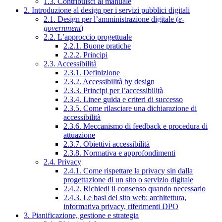
1.3. Contribuisci al manuale
2. Introduzione al design per i servizi pubblici digitali
2.1. Design per l’amministrazione digitale (
e-
government
)
2.2. L’approccio progettuale
2.2.1. Buone pratiche
2.2.2. Principi
2.3. Accessibilità
2.3.1. Definizione
2.3.2. Accessibilità by design
2.3.3. Principi per l’accessibilità
2.3.4. Linee guida e criteri di successo
2.3.5. Come rilasciare una dichiarazione di
accessibilità
2.3.6. Meccanismo di feedback e procedura di
attuazione
2.3.7. Obiettivi accessibilità
2.3.8. Normativa e approfondimenti
2.4. Privacy
2.4.1. Come rispettare la privacy sin dalla
progettazione di un sito o servizio digitale
2.4.2. Richiedi il consenso quando necessario
2.4.3. Le basi del sito web: architettura,
informativa privacy, riferimenti DPO
3. Pianificazione, gestione e strategia