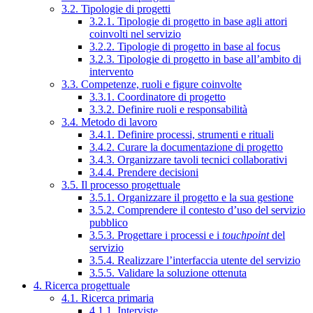
3.2. Tipologie di progetti
3.2.1. Tipologie di progetto in base agli attori
coinvolti nel servizio
3.2.2. Tipologie di progetto in base al focus
3.2.3. Tipologie di progetto in base all’ambito di
intervento
3.3. Competenze, ruoli e figure coinvolte
3.3.1. Coordinatore di progetto
3.3.2. Definire ruoli e responsabilità
3.4. Metodo di lavoro
3.4.1. Definire processi, strumenti e rituali
3.4.2. Curare la documentazione di progetto
3.4.3. Organizzare tavoli tecnici collaborativi
3.4.4. Prendere decisioni
3.5. Il processo progettuale
3.5.1. Organizzare il progetto e la sua gestione
3.5.2. Comprendere il contesto d’uso del servizio
pubblico
3.5.3. Progettare i processi e i
touchpoint
del
servizio
3.5.4. Realizzare l’interfaccia utente del servizio
3.5.5. Validare la soluzione ottenuta
4. Ricerca progettuale
4.1. Ricerca primaria
4.1.1. Interviste