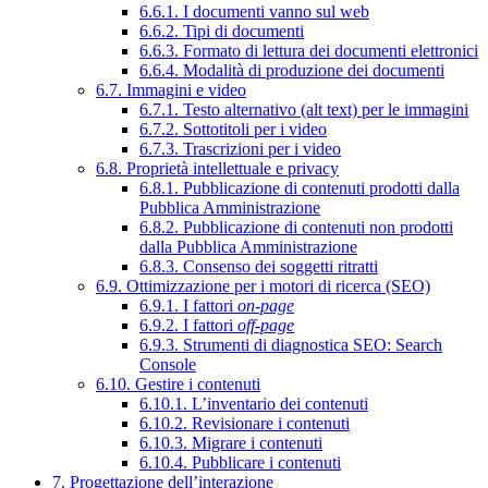
6.6.1. I documenti vanno sul web
6.6.2. Tipi di documenti
6.6.3. Formato di lettura dei documenti elettronici
6.6.4. Modalità di produzione dei documenti
6.7. Immagini e video
6.7.1. Testo alternativo (alt text) per le immagini
6.7.2. Sottotitoli per i video
6.7.3. Trascrizioni per i video
6.8. Proprietà intellettuale e privacy
6.8.1. Pubblicazione di contenuti prodotti dalla
Pubblica Amministrazione
6.8.2. Pubblicazione di contenuti non prodotti
dalla Pubblica Amministrazione
6.8.3. Consenso dei soggetti ritratti
6.9. Ottimizzazione per i motori di ricerca (SEO)
6.9.1. I fattori
on-page
6.9.2. I fattori
off-page
6.9.3. Strumenti di diagnostica SEO: Search
Console
6.10. Gestire i contenuti
6.10.1. L’inventario dei contenuti
6.10.2. Revisionare i contenuti
6.10.3. Migrare i contenuti
6.10.4. Pubblicare i contenuti
7. Progettazione dell’interazione