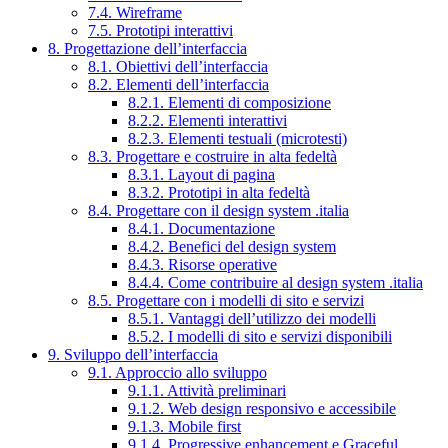
7.4. Wireframe
7.5. Prototipi interattivi
8. Progettazione dell’interfaccia
8.1. Obiettivi dell’interfaccia
8.2. Elementi dell’interfaccia
8.2.1. Elementi di composizione
8.2.2. Elementi interattivi
8.2.3. Elementi testuali (microtesti)
8.3. Progettare e costruire in alta fedeltà
8.3.1. Layout di pagina
8.3.2. Prototipi in alta fedeltà
8.4. Progettare con il design system .italia
8.4.1. Documentazione
8.4.2. Benefici del design system
8.4.3. Risorse operative
8.4.4. Come contribuire al design system .italia
8.5. Progettare con i modelli di sito e servizi
8.5.1. Vantaggi dell’utilizzo dei modelli
8.5.2. I modelli di sito e servizi disponibili
9. Sviluppo dell’interfaccia
9.1. Approccio allo sviluppo
9.1.1. Attività preliminari
9.1.2. Web design responsivo e accessibile
9.1.3. Mobile first
9.1.4. Progressive enhancement e Graceful