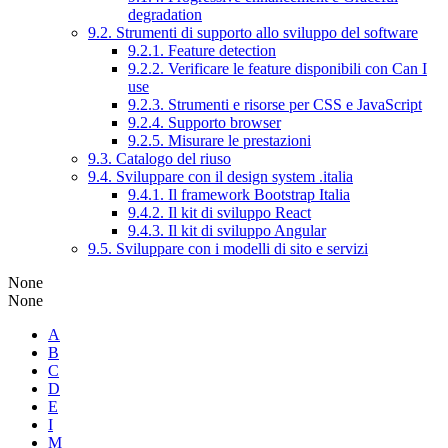
degradation
9.2. Strumenti di supporto allo sviluppo del software
9.2.1. Feature detection
9.2.2. Verificare le feature disponibili con Can I
use
9.2.3. Strumenti e risorse per CSS e JavaScript
9.2.4. Supporto browser
9.2.5. Misurare le prestazioni
9.3. Catalogo del riuso
9.4. Sviluppare con il design system .italia
9.4.1. Il framework Bootstrap Italia
9.4.2. Il kit di sviluppo React
9.4.3. Il kit di sviluppo Angular
9.5. Sviluppare con i modelli di sito e servizi
None
None
A
B
C
D
E
I
M