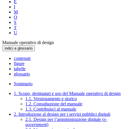
E
I
M
O
S
T
U
Manuale operativo di design
indici e glossario
contenuti
figure
tabelle
glossario
Sommario
1. Scopo, destinatari e uso del Manuale operativo di design
1.1. Versionamento e storico
1.2. Consultazione del manuale
1.3. Contribuisci al manuale
2. Introduzione al design per i servizi pubblici digitali
2.1. Design per l’amministrazione digitale (
e-
government
)