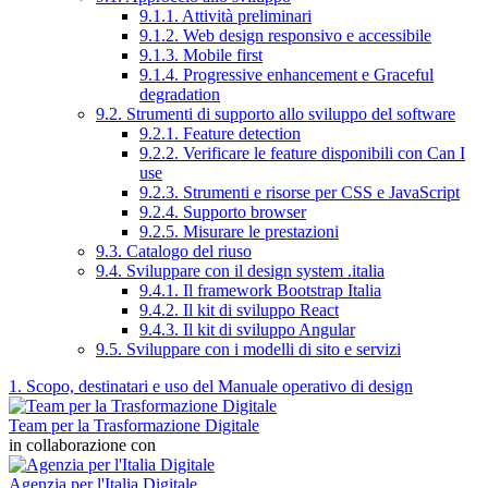
9.1.1. Attività preliminari
9.1.2. Web design responsivo e accessibile
9.1.3. Mobile first
9.1.4. Progressive enhancement e Graceful
degradation
9.2. Strumenti di supporto allo sviluppo del software
9.2.1. Feature detection
9.2.2. Verificare le feature disponibili con Can I
use
9.2.3. Strumenti e risorse per CSS e JavaScript
9.2.4. Supporto browser
9.2.5. Misurare le prestazioni
9.3. Catalogo del riuso
9.4. Sviluppare con il design system .italia
9.4.1. Il framework Bootstrap Italia
9.4.2. Il kit di sviluppo React
9.4.3. Il kit di sviluppo Angular
9.5. Sviluppare con i modelli di sito e servizi
1. Scopo, destinatari e uso del Manuale operativo di design
Team per la Trasformazione Digitale
in collaborazione con
Agenzia per l'Italia Digitale