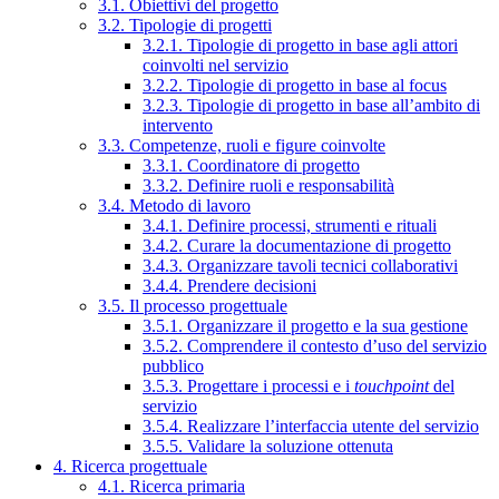
3.1. Obiettivi del progetto
3.2. Tipologie di progetti
3.2.1. Tipologie di progetto in base agli attori
coinvolti nel servizio
3.2.2. Tipologie di progetto in base al focus
3.2.3. Tipologie di progetto in base all’ambito di
intervento
3.3. Competenze, ruoli e figure coinvolte
3.3.1. Coordinatore di progetto
3.3.2. Definire ruoli e responsabilità
3.4. Metodo di lavoro
3.4.1. Definire processi, strumenti e rituali
3.4.2. Curare la documentazione di progetto
3.4.3. Organizzare tavoli tecnici collaborativi
3.4.4. Prendere decisioni
3.5. Il processo progettuale
3.5.1. Organizzare il progetto e la sua gestione
3.5.2. Comprendere il contesto d’uso del servizio
pubblico
3.5.3. Progettare i processi e i
touchpoint
del
servizio
3.5.4. Realizzare l’interfaccia utente del servizio
3.5.5. Validare la soluzione ottenuta
4. Ricerca progettuale
4.1. Ricerca primaria