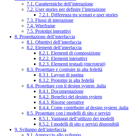
7.1. Caratteristiche dell’interazione
7.2. User stories per definire l’interazione
7.2.1. Differenza tra scenari e user stories
7.3. Flussi di interazione
7.4. Wireframe
7.5. Prototipi interattivi
8. Progettazione dell’interfaccia
8.1. Obiettivi dell’interfaccia
8.2. Elementi dell’interfaccia
8.2.1. Elementi di composizione
8.2.2. Elementi interattivi
8.2.3. Elementi testuali (microtesti)
8.3. Progettare e costruire in alta fedeltà
8.3.1. Layout di pagina
8.3.2. Prototipi in alta fedeltà
8.4. Progettare con il design system .italia
8.4.1. Documentazione
8.4.2. Benefici del design system
8.4.3. Risorse operative
8.4.4. Come contribuire al design system .italia
8.5. Progettare con i modelli di sito e servizi
8.5.1. Vantaggi dell’utilizzo dei modelli
8.5.2. I modelli di sito e servizi disponibili
9. Sviluppo dell’interfaccia
9.1. Approccio allo sviluppo