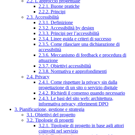
2.2. L’approccio progettuale
2.2.1. Buone pratiche
2.2.2. Principi
2.3. Accessibilità
2.3.1. Definizione
2.3.2. Accessibilità by design
2.3.3. Principi per l’accessibilità
2.3.4. Linee guida e criteri di successo
2.3.5. Come rilasciare una dichiarazione di
accessibilità
2.3.6. Meccanismo di feedback e procedura di
attuazione
2.3.7. Obiettivi accessibilità
2.3.8. Normativa e approfondimenti
2.4. Privacy
2.4.1. Come rispettare la privacy sin dalla
progettazione di un sito o servizio digitale
2.4.2. Richiedi il consenso quando necessario
2.4.3. Le basi del sito web: architettura,
informativa privacy, riferimenti DPO
3. Pianificazione, gestione e strategia
3.1. Obiettivi del progetto
3.2. Tipologie di progetti
3.2.1. Tipologie di progetto in base agli attori
coinvolti nel servizio