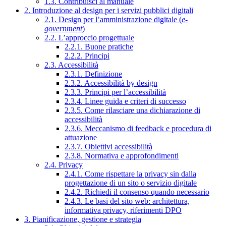
1.3. Contribuisci al manuale
2. Introduzione al design per i servizi pubblici digitali
2.1. Design per l’amministrazione digitale (
e-
government
)
2.2. L’approccio progettuale
2.2.1. Buone pratiche
2.2.2. Principi
2.3. Accessibilità
2.3.1. Definizione
2.3.2. Accessibilità by design
2.3.3. Principi per l’accessibilità
2.3.4. Linee guida e criteri di successo
2.3.5. Come rilasciare una dichiarazione di
accessibilità
2.3.6. Meccanismo di feedback e procedura di
attuazione
2.3.7. Obiettivi accessibilità
2.3.8. Normativa e approfondimenti
2.4. Privacy
2.4.1. Come rispettare la privacy sin dalla
progettazione di un sito o servizio digitale
2.4.2. Richiedi il consenso quando necessario
2.4.3. Le basi del sito web: architettura,
informativa privacy, riferimenti DPO
3. Pianificazione, gestione e strategia