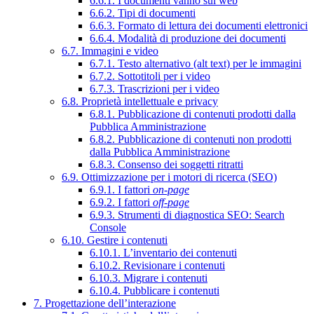
6.6.1. I documenti vanno sul web
6.6.2. Tipi di documenti
6.6.3. Formato di lettura dei documenti elettronici
6.6.4. Modalità di produzione dei documenti
6.7. Immagini e video
6.7.1. Testo alternativo (alt text) per le immagini
6.7.2. Sottotitoli per i video
6.7.3. Trascrizioni per i video
6.8. Proprietà intellettuale e privacy
6.8.1. Pubblicazione di contenuti prodotti dalla
Pubblica Amministrazione
6.8.2. Pubblicazione di contenuti non prodotti
dalla Pubblica Amministrazione
6.8.3. Consenso dei soggetti ritratti
6.9. Ottimizzazione per i motori di ricerca (SEO)
6.9.1. I fattori
on-page
6.9.2. I fattori
off-page
6.9.3. Strumenti di diagnostica SEO: Search
Console
6.10. Gestire i contenuti
6.10.1. L’inventario dei contenuti
6.10.2. Revisionare i contenuti
6.10.3. Migrare i contenuti
6.10.4. Pubblicare i contenuti
7. Progettazione dell’interazione