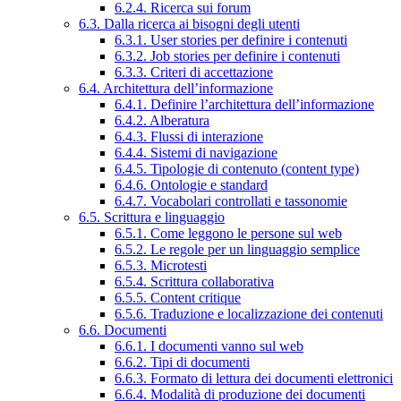
6.2.4. Ricerca sui forum
6.3. Dalla ricerca ai bisogni degli utenti
6.3.1. User stories per definire i contenuti
6.3.2. Job stories per definire i contenuti
6.3.3. Criteri di accettazione
6.4. Architettura dell’informazione
6.4.1. Definire l’architettura dell’informazione
6.4.2. Alberatura
6.4.3. Flussi di interazione
6.4.4. Sistemi di navigazione
6.4.5. Tipologie di contenuto (content type)
6.4.6. Ontologie e standard
6.4.7. Vocabolari controllati e tassonomie
6.5. Scrittura e linguaggio
6.5.1. Come leggono le persone sul web
6.5.2. Le regole per un linguaggio semplice
6.5.3. Microtesti
6.5.4. Scrittura collaborativa
6.5.5. Content critique
6.5.6. Traduzione e localizzazione dei contenuti
6.6. Documenti
6.6.1. I documenti vanno sul web
6.6.2. Tipi di documenti
6.6.3. Formato di lettura dei documenti elettronici
6.6.4. Modalità di produzione dei documenti