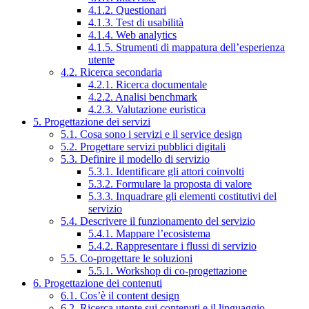
4.1.2. Questionari
4.1.3. Test di usabilità
4.1.4. Web analytics
4.1.5. Strumenti di mappatura dell’esperienza
utente
4.2. Ricerca secondaria
4.2.1. Ricerca documentale
4.2.2. Analisi benchmark
4.2.3. Valutazione euristica
5. Progettazione dei servizi
5.1. Cosa sono i servizi e il service design
5.2. Progettare servizi pubblici digitali
5.3. Definire il modello di servizio
5.3.1. Identificare gli attori coinvolti
5.3.2. Formulare la proposta di valore
5.3.3. Inquadrare gli elementi costitutivi del
servizio
5.4. Descrivere il funzionamento del servizio
5.4.1. Mappare l’ecosistema
5.4.2. Rappresentare i flussi di servizio
5.5. Co-progettare le soluzioni
5.5.1. Workshop di co-progettazione
6. Progettazione dei contenuti
6.1. Cos’è il content design
6.2. Ricerca utente sui contenuti e il linguaggio