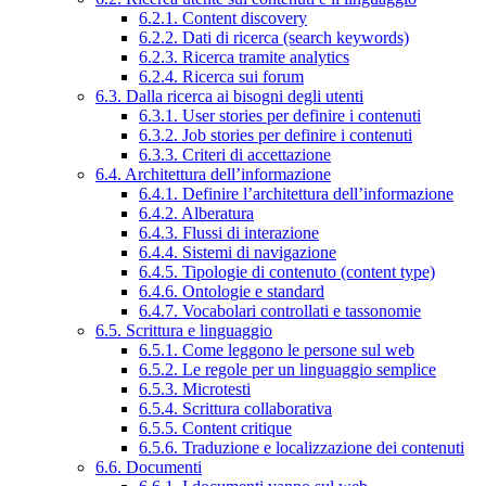
6.2.1. Content discovery
6.2.2. Dati di ricerca (search keywords)
6.2.3. Ricerca tramite analytics
6.2.4. Ricerca sui forum
6.3. Dalla ricerca ai bisogni degli utenti
6.3.1. User stories per definire i contenuti
6.3.2. Job stories per definire i contenuti
6.3.3. Criteri di accettazione
6.4. Architettura dell’informazione
6.4.1. Definire l’architettura dell’informazione
6.4.2. Alberatura
6.4.3. Flussi di interazione
6.4.4. Sistemi di navigazione
6.4.5. Tipologie di contenuto (content type)
6.4.6. Ontologie e standard
6.4.7. Vocabolari controllati e tassonomie
6.5. Scrittura e linguaggio
6.5.1. Come leggono le persone sul web
6.5.2. Le regole per un linguaggio semplice
6.5.3. Microtesti
6.5.4. Scrittura collaborativa
6.5.5. Content critique
6.5.6. Traduzione e localizzazione dei contenuti
6.6. Documenti