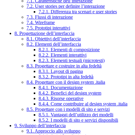
7.1. Caratteristiche dell’interazione
7.2. User stories per definire l’interazione
7.2.1. Differenza tra scenari e user stories
7.3. Flussi di interazione
7.4. Wireframe
7.5. Prototipi interattivi
8. Progettazione dell’interfaccia
8.1. Obiettivi dell’interfaccia
8.2. Elementi dell’interfaccia
8.2.1. Elementi di composizione
8.2.2. Elementi interattivi
8.2.3. Elementi testuali (microtesti)
8.3. Progettare e costruire in alta fedeltà
8.3.1. Layout di pagina
8.3.2. Prototipi in alta fedeltà
8.4. Progettare con il design system .italia
8.4.1. Documentazione
8.4.2. Benefici del design system
8.4.3. Risorse operative
8.4.4. Come contribuire al design system .italia
8.5. Progettare con i modelli di sito e servizi
8.5.1. Vantaggi dell’utilizzo dei modelli
8.5.2. I modelli di sito e servizi disponibili
9. Sviluppo dell’interfaccia
9.1. Approccio allo sviluppo