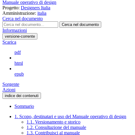
Manuale operativo di design
Progetto:
Designers Italia
Amministrazione:
italia
Cerca nel documento
Cerca nel documento
Informazioni
versione-corrente
Scarica
pdf
html
epub
Sorgente
Azioni
indice dei contenuti
Sommario
1. Scopo, destinatari e uso del Manuale operativo di design
1.1. Versionamento e storico
1.2. Consultazione del manuale
1.3. Contribuisci al manuale