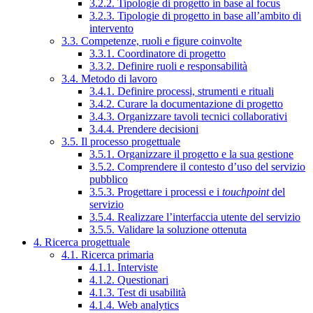
3.2.2. Tipologie di progetto in base al focus
3.2.3. Tipologie di progetto in base all’ambito di
intervento
3.3. Competenze, ruoli e figure coinvolte
3.3.1. Coordinatore di progetto
3.3.2. Definire ruoli e responsabilità
3.4. Metodo di lavoro
3.4.1. Definire processi, strumenti e rituali
3.4.2. Curare la documentazione di progetto
3.4.3. Organizzare tavoli tecnici collaborativi
3.4.4. Prendere decisioni
3.5. Il processo progettuale
3.5.1. Organizzare il progetto e la sua gestione
3.5.2. Comprendere il contesto d’uso del servizio
pubblico
3.5.3. Progettare i processi e i
touchpoint
del
servizio
3.5.4. Realizzare l’interfaccia utente del servizio
3.5.5. Validare la soluzione ottenuta
4. Ricerca progettuale
4.1. Ricerca primaria
4.1.1. Interviste
4.1.2. Questionari
4.1.3. Test di usabilità
4.1.4. Web analytics