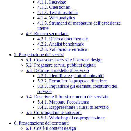
4.1.1. Interviste
4.1.2. Questionari
4.1.3. Test di usabilità
4.1.4. Web analytics
4.1.5. Strumenti di mappatura dell’esperienza
utente
4.2. Ricerca secondaria
4.2.1. Ricerca documentale
4.2.2. Analisi benchmark
4.2.3. Valutazione euristica
5. Progettazione dei servizi
5.1. Cosa sono i servizi e il service design
5.2. Progettare servizi pubblici digitali
5.3. Definire il modello di servizio
5.3.1. Identificare gli attori coinvolti
5.3.2. Formulare la proposta di valore
5.3.3. Inquadrare gli elementi costitutivi del
servizio
5.4. Descrivere il funzionamento del servizio
5.4.1. Mappare l’ecosistema
5.4.2. Rappresentare i flussi di servizio
5.5. Co-progettare le soluzioni
5.5.1. Workshop di co-progettazione
6. Progettazione dei contenuti
6.1. Cos’è il content design