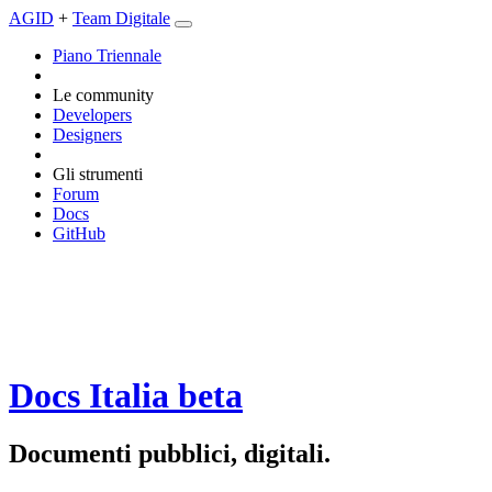
AGID
+
Team Digitale
Piano Triennale
Le community
Developers
Designers
Gli strumenti
Forum
Docs
GitHub
Docs Italia
beta
Documenti pubblici, digitali.