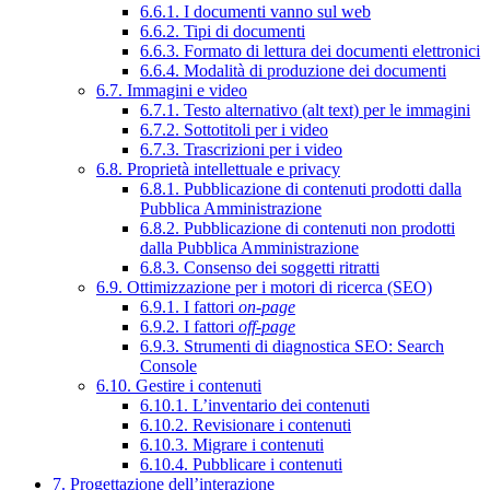
6.6.1. I documenti vanno sul web
6.6.2. Tipi di documenti
6.6.3. Formato di lettura dei documenti elettronici
6.6.4. Modalità di produzione dei documenti
6.7. Immagini e video
6.7.1. Testo alternativo (alt text) per le immagini
6.7.2. Sottotitoli per i video
6.7.3. Trascrizioni per i video
6.8. Proprietà intellettuale e privacy
6.8.1. Pubblicazione di contenuti prodotti dalla
Pubblica Amministrazione
6.8.2. Pubblicazione di contenuti non prodotti
dalla Pubblica Amministrazione
6.8.3. Consenso dei soggetti ritratti
6.9. Ottimizzazione per i motori di ricerca (SEO)
6.9.1. I fattori
on-page
6.9.2. I fattori
off-page
6.9.3. Strumenti di diagnostica SEO: Search
Console
6.10. Gestire i contenuti
6.10.1. L’inventario dei contenuti
6.10.2. Revisionare i contenuti
6.10.3. Migrare i contenuti
6.10.4. Pubblicare i contenuti
7. Progettazione dell’interazione