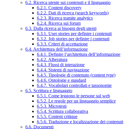
6.2. Ricerca utente sui contenuti e il linguaggio
6.2.1. Content discovery
6.2.2. Dati di ricerca (search keywords)
6.2.3. Ricerca tramite analytics
6.2.4. Ricerca sui forum
6.3. Dalla ricerca ai bisogni degli utenti
6.3.1. User stories per definire i contenuti
6.3.2. Job stories per definire i contenuti
6.3.3. Criteri di accettazione
6.4. Architettura dell’informazione
6.4.1. Definire l’architettura dell’informazione
6.4.2. Alberatura
6.4.3. Flussi di interazione
6.4.4. Sistemi di navigazione
6.4.5. Tipologie di contenuto (content type)
6.4.6. Ontologie e standard
6.4.7. Vocabolari controllati e tassonomie
6.5. Scrittura e linguaggio
6.5.1. Come leggono le persone sul web
6.5.2. Le regole per un linguaggio semplice
6.5.3. Microtesti
6.5.4. Scrittura collaborativa
6.5.5. Content critique
6.5.6. Traduzione e localizzazione dei contenuti
6.6. Documenti