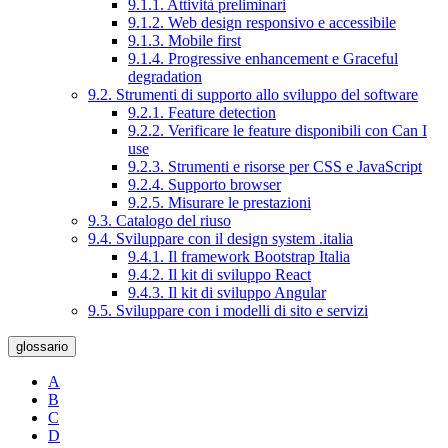
9.1.1. Attività preliminari
9.1.2. Web design responsivo e accessibile
9.1.3. Mobile first
9.1.4. Progressive enhancement e Graceful
degradation
9.2. Strumenti di supporto allo sviluppo del software
9.2.1. Feature detection
9.2.2. Verificare le feature disponibili con Can I
use
9.2.3. Strumenti e risorse per CSS e JavaScript
9.2.4. Supporto browser
9.2.5. Misurare le prestazioni
9.3. Catalogo del riuso
9.4. Sviluppare con il design system .italia
9.4.1. Il framework Bootstrap Italia
9.4.2. Il kit di sviluppo React
9.4.3. Il kit di sviluppo Angular
9.5. Sviluppare con i modelli di sito e servizi
glossario
A
B
C
D