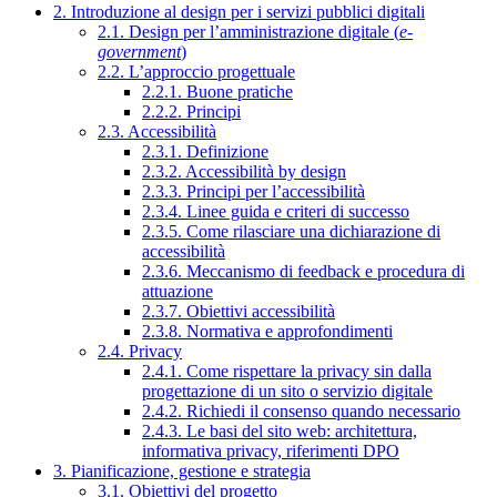
2. Introduzione al design per i servizi pubblici digitali
2.1. Design per l’amministrazione digitale (
e-
government
)
2.2. L’approccio progettuale
2.2.1. Buone pratiche
2.2.2. Principi
2.3. Accessibilità
2.3.1. Definizione
2.3.2. Accessibilità by design
2.3.3. Principi per l’accessibilità
2.3.4. Linee guida e criteri di successo
2.3.5. Come rilasciare una dichiarazione di
accessibilità
2.3.6. Meccanismo di feedback e procedura di
attuazione
2.3.7. Obiettivi accessibilità
2.3.8. Normativa e approfondimenti
2.4. Privacy
2.4.1. Come rispettare la privacy sin dalla
progettazione di un sito o servizio digitale
2.4.2. Richiedi il consenso quando necessario
2.4.3. Le basi del sito web: architettura,
informativa privacy, riferimenti DPO
3. Pianificazione, gestione e strategia
3.1. Obiettivi del progetto