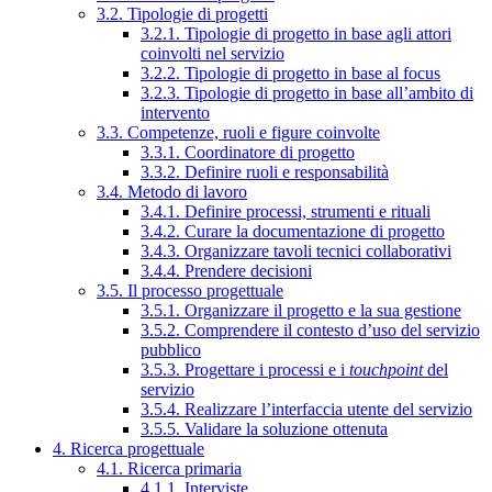
3.2. Tipologie di progetti
3.2.1. Tipologie di progetto in base agli attori
coinvolti nel servizio
3.2.2. Tipologie di progetto in base al focus
3.2.3. Tipologie di progetto in base all’ambito di
intervento
3.3. Competenze, ruoli e figure coinvolte
3.3.1. Coordinatore di progetto
3.3.2. Definire ruoli e responsabilità
3.4. Metodo di lavoro
3.4.1. Definire processi, strumenti e rituali
3.4.2. Curare la documentazione di progetto
3.4.3. Organizzare tavoli tecnici collaborativi
3.4.4. Prendere decisioni
3.5. Il processo progettuale
3.5.1. Organizzare il progetto e la sua gestione
3.5.2. Comprendere il contesto d’uso del servizio
pubblico
3.5.3. Progettare i processi e i
touchpoint
del
servizio
3.5.4. Realizzare l’interfaccia utente del servizio
3.5.5. Validare la soluzione ottenuta
4. Ricerca progettuale
4.1. Ricerca primaria
4.1.1. Interviste