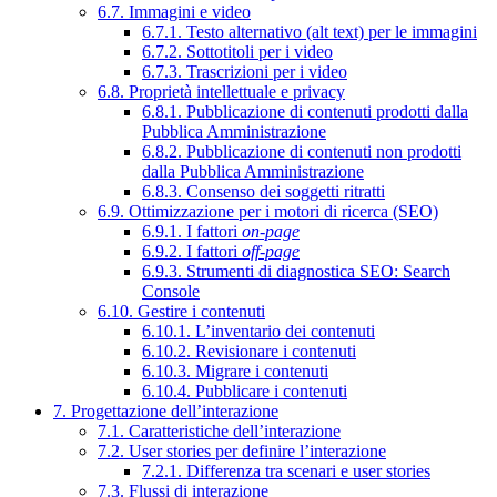
6.7. Immagini e video
6.7.1. Testo alternativo (alt text) per le immagini
6.7.2. Sottotitoli per i video
6.7.3. Trascrizioni per i video
6.8. Proprietà intellettuale e privacy
6.8.1. Pubblicazione di contenuti prodotti dalla
Pubblica Amministrazione
6.8.2. Pubblicazione di contenuti non prodotti
dalla Pubblica Amministrazione
6.8.3. Consenso dei soggetti ritratti
6.9. Ottimizzazione per i motori di ricerca (SEO)
6.9.1. I fattori
on-page
6.9.2. I fattori
off-page
6.9.3. Strumenti di diagnostica SEO: Search
Console
6.10. Gestire i contenuti
6.10.1. L’inventario dei contenuti
6.10.2. Revisionare i contenuti
6.10.3. Migrare i contenuti
6.10.4. Pubblicare i contenuti
7. Progettazione dell’interazione
7.1. Caratteristiche dell’interazione
7.2. User stories per definire l’interazione
7.2.1. Differenza tra scenari e user stories
7.3. Flussi di interazione