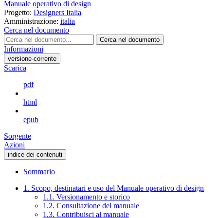
Manuale operativo di design
Progetto:
Designers Italia
Amministrazione:
italia
Cerca nel documento
Cerca nel documento
Informazioni
versione-corrente
Scarica
pdf
html
epub
Sorgente
Azioni
indice dei contenuti
Sommario
1. Scopo, destinatari e uso del Manuale operativo di design
1.1. Versionamento e storico
1.2. Consultazione del manuale
1.3. Contribuisci al manuale