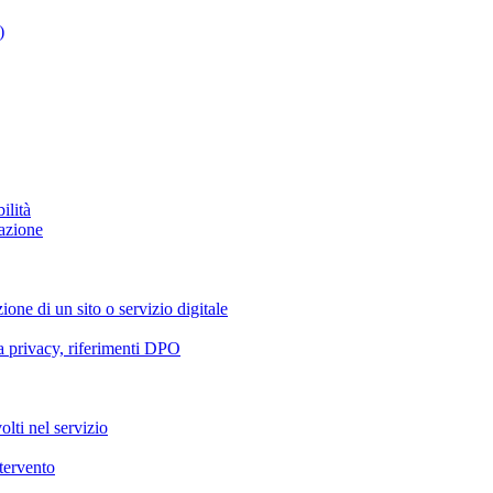
)
ilità
azione
ione di un sito o servizio digitale
va privacy, riferimenti DPO
olti nel servizio
ntervento