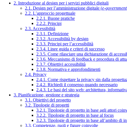
2. Introduzione al design per i servizi pubblici digitali
2.1. Design per l’amministrazione digitale (
e-government
2.2. L’approccio progettuale
2.2.1. Buone pratiche
2.2.2. Principi
2.3. Accessibilità
2.3.1. Definizione
2.3.2. Accessibilità by design
2.3.3. Principi per l’accessibilità
2.3.4. Linee guida e criteri di successo
2.3.5. Come rilasciare una dichiarazione di accessib
2.3.6. Meccanismo di feedback e procedura di attu
2.3.7. Obiettivi accessibilità
2.3.8. Normativa e approfondimenti
2.4. Privacy
2.4.1. Come rispettare la privacy sin dalla progettaz
2.4.2. Richiedi il consenso quando necessario
2.4.3. Le basi del sito web: architettura, informati
3. Pianificazione, gestione e strategia
3.1. Obiettivi del progetto
3.2. Tipologie di progetti
3.2.1. Tipologie di progetto in base agli attori coinv
3.2.2. Tipologie di progetto in base al focus
3.2.3. Tipologie di progetto in base all’ambito di i
3.3. Competenze, ruoli e figure coinvolte