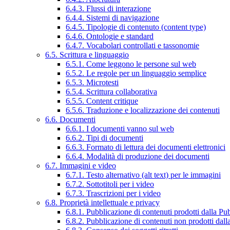
6.4.3. Flussi di interazione
6.4.4. Sistemi di navigazione
6.4.5. Tipologie di contenuto (content type)
6.4.6. Ontologie e standard
6.4.7. Vocabolari controllati e tassonomie
6.5. Scrittura e linguaggio
6.5.1. Come leggono le persone sul web
6.5.2. Le regole per un linguaggio semplice
6.5.3. Microtesti
6.5.4. Scrittura collaborativa
6.5.5. Content critique
6.5.6. Traduzione e localizzazione dei contenuti
6.6. Documenti
6.6.1. I documenti vanno sul web
6.6.2. Tipi di documenti
6.6.3. Formato di lettura dei documenti elettronici
6.6.4. Modalità di produzione dei documenti
6.7. Immagini e video
6.7.1. Testo alternativo (alt text) per le immagini
6.7.2. Sottotitoli per i video
6.7.3. Trascrizioni per i video
6.8. Proprietà intellettuale e privacy
6.8.1. Pubblicazione di contenuti prodotti dalla P
6.8.2. Pubblicazione di contenuti non prodotti dal