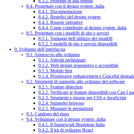
8.3.2. Prototipi in alta fedeltà
8.4. Progettare con il design system .italia
8.4.1. Documentazione
8.4.2. Benefici del design system
8.4.3. Risorse operative
8.4.4. Come contribuire al design system .italia
8.5. Progettare con i modelli di sito e servizi
8.5.1. Vantaggi dell’utilizzo dei modelli
8.5.2. I modelli di sito e servizi disponibili
9. Sviluppo dell’interfaccia
9.1. Approccio allo sviluppo
9.1.1. Attività preliminari
9.1.2. Web design responsivo e accessibile
9.1.3. Mobile first
9.1.4. Progressive enhancement e Graceful degrad
9.2. Strumenti di supporto allo sviluppo del software
9.2.1. Feature detection
9.2.2. Verificare le feature disponibili con Can I us
9.2.3. Strumenti e risorse per CSS e JavaScript
9.2.4. Supporto browser
9.2.5. Misurare le prestazioni
9.3. Catalogo del riuso
9.4. Sviluppare con il design system .italia
9.4.1. Il framework Bootstrap Italia
9.4.2. Il kit di sviluppo React