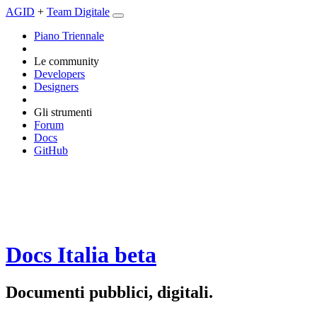
AGID
+
Team Digitale
Piano Triennale
Le community
Developers
Designers
Gli strumenti
Forum
Docs
GitHub
Docs Italia
beta
Documenti pubblici, digitali.