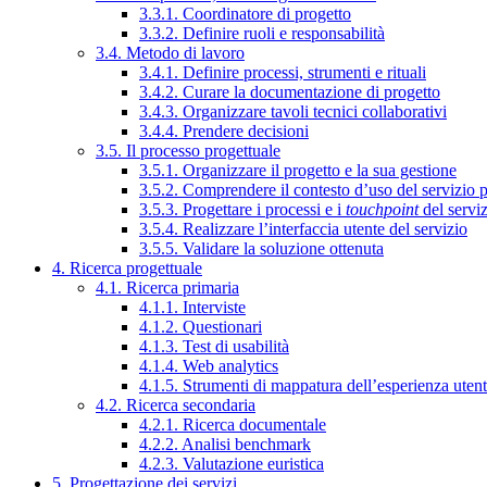
3.3.1. Coordinatore di progetto
3.3.2. Definire ruoli e responsabilità
3.4. Metodo di lavoro
3.4.1. Definire processi, strumenti e rituali
3.4.2. Curare la documentazione di progetto
3.4.3. Organizzare tavoli tecnici collaborativi
3.4.4. Prendere decisioni
3.5. Il processo progettuale
3.5.1. Organizzare il progetto e la sua gestione
3.5.2. Comprendere il contesto d’uso del servizio 
3.5.3. Progettare i processi e i
touchpoint
del servi
3.5.4. Realizzare l’interfaccia utente del servizio
3.5.5. Validare la soluzione ottenuta
4. Ricerca progettuale
4.1. Ricerca primaria
4.1.1. Interviste
4.1.2. Questionari
4.1.3. Test di usabilità
4.1.4. Web analytics
4.1.5. Strumenti di mappatura dell’esperienza uten
4.2. Ricerca secondaria
4.2.1. Ricerca documentale
4.2.2. Analisi benchmark
4.2.3. Valutazione euristica
5. Progettazione dei servizi