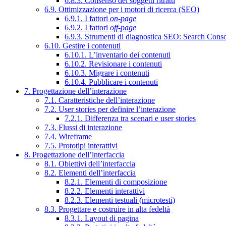
6.8.3. Consenso dei soggetti ritratti
6.9. Ottimizzazione per i motori di ricerca (SEO)
6.9.1. I fattori
on-page
6.9.2. I fattori
off-page
6.9.3. Strumenti di diagnostica SEO: Search Cons
6.10. Gestire i contenuti
6.10.1. L’inventario dei contenuti
6.10.2. Revisionare i contenuti
6.10.3. Migrare i contenuti
6.10.4. Pubblicare i contenuti
7. Progettazione dell’interazione
7.1. Caratteristiche dell’interazione
7.2. User stories per definire l’interazione
7.2.1. Differenza tra scenari e user stories
7.3. Flussi di interazione
7.4. Wireframe
7.5. Prototipi interattivi
8. Progettazione dell’interfaccia
8.1. Obiettivi dell’interfaccia
8.2. Elementi dell’interfaccia
8.2.1. Elementi di composizione
8.2.2. Elementi interattivi
8.2.3. Elementi testuali (microtesti)
8.3. Progettare e costruire in alta fedeltà
8.3.1. Layout di pagina