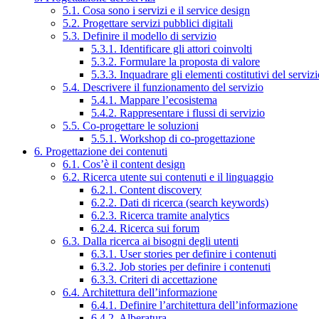
5.1. Cosa sono i servizi e il service design
5.2. Progettare servizi pubblici digitali
5.3. Definire il modello di servizio
5.3.1. Identificare gli attori coinvolti
5.3.2. Formulare la proposta di valore
5.3.3. Inquadrare gli elementi costitutivi del serviz
5.4. Descrivere il funzionamento del servizio
5.4.1. Mappare l’ecosistema
5.4.2. Rappresentare i flussi di servizio
5.5. Co-progettare le soluzioni
5.5.1. Workshop di co-progettazione
6. Progettazione dei contenuti
6.1. Cos’è il content design
6.2. Ricerca utente sui contenuti e il linguaggio
6.2.1. Content discovery
6.2.2. Dati di ricerca (search keywords)
6.2.3. Ricerca tramite analytics
6.2.4. Ricerca sui forum
6.3. Dalla ricerca ai bisogni degli utenti
6.3.1. User stories per definire i contenuti
6.3.2. Job stories per definire i contenuti
6.3.3. Criteri di accettazione
6.4. Architettura dell’informazione
6.4.1. Definire l’architettura dell’informazione
6.4.2. Alberatura