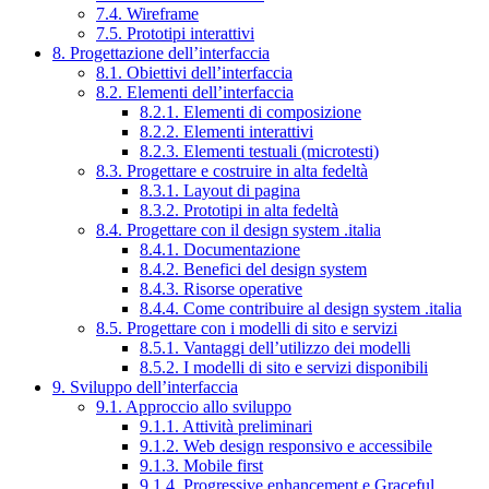
7.4. Wireframe
7.5. Prototipi interattivi
8. Progettazione dell’interfaccia
8.1. Obiettivi dell’interfaccia
8.2. Elementi dell’interfaccia
8.2.1. Elementi di composizione
8.2.2. Elementi interattivi
8.2.3. Elementi testuali (microtesti)
8.3. Progettare e costruire in alta fedeltà
8.3.1. Layout di pagina
8.3.2. Prototipi in alta fedeltà
8.4. Progettare con il design system .italia
8.4.1. Documentazione
8.4.2. Benefici del design system
8.4.3. Risorse operative
8.4.4. Come contribuire al design system .italia
8.5. Progettare con i modelli di sito e servizi
8.5.1. Vantaggi dell’utilizzo dei modelli
8.5.2. I modelli di sito e servizi disponibili
9. Sviluppo dell’interfaccia
9.1. Approccio allo sviluppo
9.1.1. Attività preliminari
9.1.2. Web design responsivo e accessibile
9.1.3. Mobile first
9.1.4. Progressive enhancement e Graceful