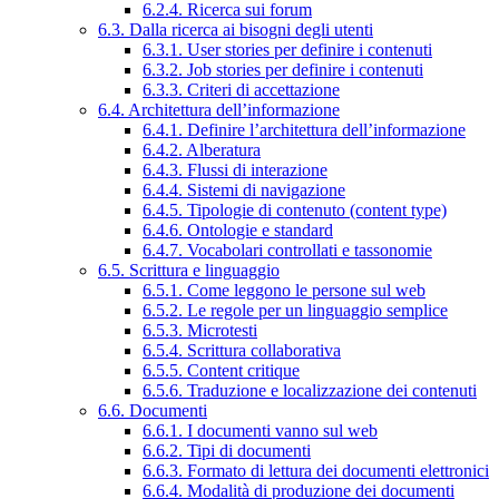
6.2.4. Ricerca sui forum
6.3. Dalla ricerca ai bisogni degli utenti
6.3.1. User stories per definire i contenuti
6.3.2. Job stories per definire i contenuti
6.3.3. Criteri di accettazione
6.4. Architettura dell’informazione
6.4.1. Definire l’architettura dell’informazione
6.4.2. Alberatura
6.4.3. Flussi di interazione
6.4.4. Sistemi di navigazione
6.4.5. Tipologie di contenuto (content type)
6.4.6. Ontologie e standard
6.4.7. Vocabolari controllati e tassonomie
6.5. Scrittura e linguaggio
6.5.1. Come leggono le persone sul web
6.5.2. Le regole per un linguaggio semplice
6.5.3. Microtesti
6.5.4. Scrittura collaborativa
6.5.5. Content critique
6.5.6. Traduzione e localizzazione dei contenuti
6.6. Documenti
6.6.1. I documenti vanno sul web
6.6.2. Tipi di documenti
6.6.3. Formato di lettura dei documenti elettronici
6.6.4. Modalità di produzione dei documenti