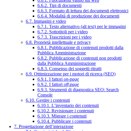
6.6.1. I documenti vanno sul web
6.6.2. Tipi di documenti
6.6.3. Formato di lettura dei documenti elettronici
6.6.4. Modalità di produzione dei documenti
6.7. Immagini e video
6.7.1. Testo alternativo (alt text) per le immagini
6.7.2. Sottotitoli per i video
6.7.3. Trascrizioni per i video
6.8. Proprietà intellettuale e privacy
6.8.1. Pubblicazione di contenuti prodotti dalla
Pubblica Amministrazione
6.8.2. Pubblicazione di contenuti non prodotti
dalla Pubblica Amministrazione
6.8.3. Consenso dei soggetti ritratti
6.9. Ottimizzazione per i motori di ricerca (SEO)
6.9.1. I fattori
on-page
6.9.2. I fattori
off-page
6.9.3. Strumenti di diagnostica SEO: Search
Console
6.10. Gestire i contenuti
6.10.1. L’inventario dei contenuti
6.10.2. Revisionare i contenuti
6.10.3. Migrare i contenuti
6.10.4. Pubblicare i contenuti
7. Progettazione dell’interazione