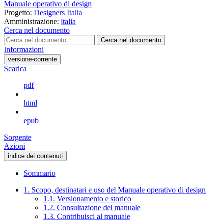
Manuale operativo di design
Progetto:
Designers Italia
Amministrazione:
italia
Cerca nel documento
Cerca nel documento
Informazioni
versione-corrente
Scarica
pdf
html
epub
Sorgente
Azioni
indice dei contenuti
Sommario
1. Scopo, destinatari e uso del Manuale operativo di design
1.1. Versionamento e storico
1.2. Consultazione del manuale
1.3. Contribuisci al manuale