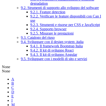
degradation
9.2. Strumenti di supporto allo sviluppo del software
9.2.1. Feature detection
9.2.2. Verificare le feature disponibili con Can I
use
9.2.3. Strumenti e risorse per CSS e JavaScript
9.2.4. Supporto browser
9.2.5. Misurare le prestazioni
9.3. Catalogo del riuso
9.4. Sviluppare con il design system .italia
9.4.1. Il framework Bootstrap Italia
9.4.2. Il kit di sviluppo React
9.4.3. Il kit di sviluppo Angular
9.5. Sviluppare con i modelli di sito e servizi
None
None
A
B
C
D
E
I
M