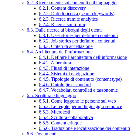
6.2. Ricerca utente sui contenuti e il linguaggio
6.2.1. Content discovery
6.2.2. Dati di ricerca (search keywords)
6.2.3. Ricerca tramite analytics
6.2.4. Ricerca sui forum
6.3. Dalla ricerca ai bisogni degli utenti
6.3.1. User stories per definire i contenuti
6.3.2. Job stories per definire i contenuti
6.3.3. Criteri di accettazione
6.4. Architettura dell’informazione
6.4.1. Definire l’architettura dell’informazione
6.4.2. Alberatura
6.4.3. Flussi di interazione
6.4.4. Sistemi di navigazione
6.4.5. Tipologie di contenuto (content type)
6.4.6. Ontologie e standard
6.4.7. Vocabolari controllati e tassonomie
6.5. Scrittura e linguaggio
6.5.1. Come leggono le persone sul web
6.5.2. Le regole per un linguaggio semplice
6.5.3. Microtesti
6.5.4. Scrittura collaborativa
6.5.5. Content critique
6.5.6. Traduzione e localizzazione dei contenuti
6.6. Documenti