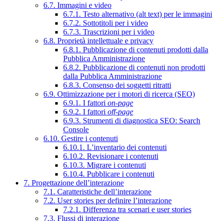
6.7. Immagini e video
6.7.1. Testo alternativo (alt text) per le immagini
6.7.2. Sottotitoli per i video
6.7.3. Trascrizioni per i video
6.8. Proprietà intellettuale e privacy
6.8.1. Pubblicazione di contenuti prodotti dalla
Pubblica Amministrazione
6.8.2. Pubblicazione di contenuti non prodotti
dalla Pubblica Amministrazione
6.8.3. Consenso dei soggetti ritratti
6.9. Ottimizzazione per i motori di ricerca (SEO)
6.9.1. I fattori
on-page
6.9.2. I fattori
off-page
6.9.3. Strumenti di diagnostica SEO: Search
Console
6.10. Gestire i contenuti
6.10.1. L’inventario dei contenuti
6.10.2. Revisionare i contenuti
6.10.3. Migrare i contenuti
6.10.4. Pubblicare i contenuti
7. Progettazione dell’interazione
7.1. Caratteristiche dell’interazione
7.2. User stories per definire l’interazione
7.2.1. Differenza tra scenari e user stories
7.3. Flussi di interazione