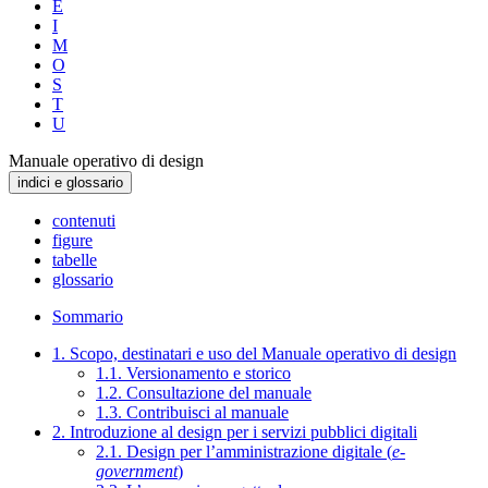
E
I
M
O
S
T
U
Manuale operativo di design
indici e glossario
contenuti
figure
tabelle
glossario
Sommario
1. Scopo, destinatari e uso del Manuale operativo di design
1.1. Versionamento e storico
1.2. Consultazione del manuale
1.3. Contribuisci al manuale
2. Introduzione al design per i servizi pubblici digitali
2.1. Design per l’amministrazione digitale (
e-
government
)