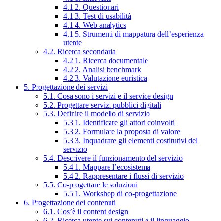
4.1.2. Questionari
4.1.3. Test di usabilità
4.1.4. Web analytics
4.1.5. Strumenti di mappatura dell’esperienza
utente
4.2. Ricerca secondaria
4.2.1. Ricerca documentale
4.2.2. Analisi benchmark
4.2.3. Valutazione euristica
5. Progettazione dei servizi
5.1. Cosa sono i servizi e il service design
5.2. Progettare servizi pubblici digitali
5.3. Definire il modello di servizio
5.3.1. Identificare gli attori coinvolti
5.3.2. Formulare la proposta di valore
5.3.3. Inquadrare gli elementi costitutivi del
servizio
5.4. Descrivere il funzionamento del servizio
5.4.1. Mappare l’ecosistema
5.4.2. Rappresentare i flussi di servizio
5.5. Co-progettare le soluzioni
5.5.1. Workshop di co-progettazione
6. Progettazione dei contenuti
6.1. Cos’è il content design
6.2. Ricerca utente sui contenuti e il linguaggio