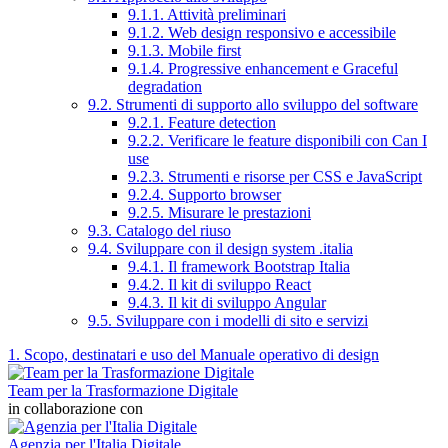
9.1.1. Attività preliminari
9.1.2. Web design responsivo e accessibile
9.1.3. Mobile first
9.1.4. Progressive enhancement e Graceful
degradation
9.2. Strumenti di supporto allo sviluppo del software
9.2.1. Feature detection
9.2.2. Verificare le feature disponibili con Can I
use
9.2.3. Strumenti e risorse per CSS e JavaScript
9.2.4. Supporto browser
9.2.5. Misurare le prestazioni
9.3. Catalogo del riuso
9.4. Sviluppare con il design system .italia
9.4.1. Il framework Bootstrap Italia
9.4.2. Il kit di sviluppo React
9.4.3. Il kit di sviluppo Angular
9.5. Sviluppare con i modelli di sito e servizi
1. Scopo, destinatari e uso del Manuale operativo di design
Team per la Trasformazione Digitale
in collaborazione con
Agenzia per l'Italia Digitale