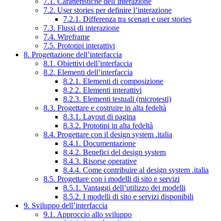
7.1. Caratteristiche dell’interazione
7.2. User stories per definire l’interazione
7.2.1. Differenza tra scenari e user stories
7.3. Flussi di interazione
7.4. Wireframe
7.5. Prototipi interattivi
8. Progettazione dell’interfaccia
8.1. Obiettivi dell’interfaccia
8.2. Elementi dell’interfaccia
8.2.1. Elementi di composizione
8.2.2. Elementi interattivi
8.2.3. Elementi testuali (microtesti)
8.3. Progettare e costruire in alta fedeltà
8.3.1. Layout di pagina
8.3.2. Prototipi in alta fedeltà
8.4. Progettare con il design system .italia
8.4.1. Documentazione
8.4.2. Benefici del design system
8.4.3. Risorse operative
8.4.4. Come contribuire al design system .italia
8.5. Progettare con i modelli di sito e servizi
8.5.1. Vantaggi dell’utilizzo dei modelli
8.5.2. I modelli di sito e servizi disponibili
9. Sviluppo dell’interfaccia
9.1. Approccio allo sviluppo