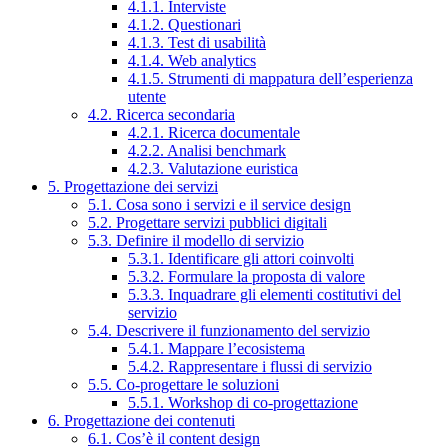
4.1.1. Interviste
4.1.2. Questionari
4.1.3. Test di usabilità
4.1.4. Web analytics
4.1.5. Strumenti di mappatura dell’esperienza
utente
4.2. Ricerca secondaria
4.2.1. Ricerca documentale
4.2.2. Analisi benchmark
4.2.3. Valutazione euristica
5. Progettazione dei servizi
5.1. Cosa sono i servizi e il service design
5.2. Progettare servizi pubblici digitali
5.3. Definire il modello di servizio
5.3.1. Identificare gli attori coinvolti
5.3.2. Formulare la proposta di valore
5.3.3. Inquadrare gli elementi costitutivi del
servizio
5.4. Descrivere il funzionamento del servizio
5.4.1. Mappare l’ecosistema
5.4.2. Rappresentare i flussi di servizio
5.5. Co-progettare le soluzioni
5.5.1. Workshop di co-progettazione
6. Progettazione dei contenuti
6.1. Cos’è il content design