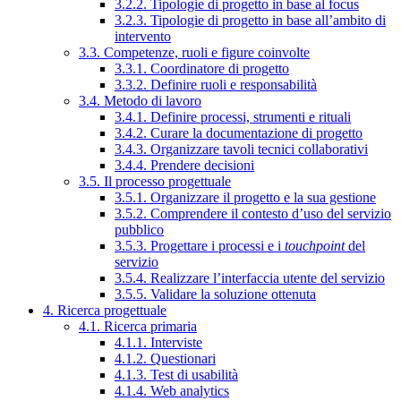
3.2.2. Tipologie di progetto in base al focus
3.2.3. Tipologie di progetto in base all’ambito di
intervento
3.3. Competenze, ruoli e figure coinvolte
3.3.1. Coordinatore di progetto
3.3.2. Definire ruoli e responsabilità
3.4. Metodo di lavoro
3.4.1. Definire processi, strumenti e rituali
3.4.2. Curare la documentazione di progetto
3.4.3. Organizzare tavoli tecnici collaborativi
3.4.4. Prendere decisioni
3.5. Il processo progettuale
3.5.1. Organizzare il progetto e la sua gestione
3.5.2. Comprendere il contesto d’uso del servizio
pubblico
3.5.3. Progettare i processi e i
touchpoint
del
servizio
3.5.4. Realizzare l’interfaccia utente del servizio
3.5.5. Validare la soluzione ottenuta
4. Ricerca progettuale
4.1. Ricerca primaria
4.1.1. Interviste
4.1.2. Questionari
4.1.3. Test di usabilità
4.1.4. Web analytics