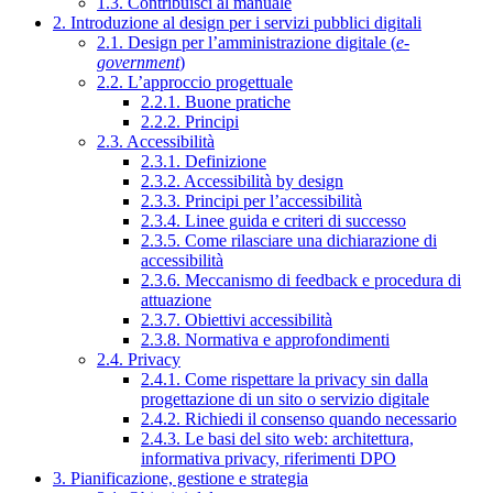
1.3. Contribuisci al manuale
2. Introduzione al design per i servizi pubblici digitali
2.1. Design per l’amministrazione digitale (
e-
government
)
2.2. L’approccio progettuale
2.2.1. Buone pratiche
2.2.2. Principi
2.3. Accessibilità
2.3.1. Definizione
2.3.2. Accessibilità by design
2.3.3. Principi per l’accessibilità
2.3.4. Linee guida e criteri di successo
2.3.5. Come rilasciare una dichiarazione di
accessibilità
2.3.6. Meccanismo di feedback e procedura di
attuazione
2.3.7. Obiettivi accessibilità
2.3.8. Normativa e approfondimenti
2.4. Privacy
2.4.1. Come rispettare la privacy sin dalla
progettazione di un sito o servizio digitale
2.4.2. Richiedi il consenso quando necessario
2.4.3. Le basi del sito web: architettura,
informativa privacy, riferimenti DPO
3. Pianificazione, gestione e strategia