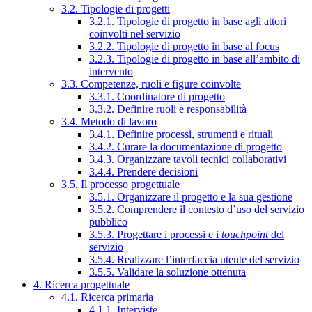
3.2. Tipologie di progetti
3.2.1. Tipologie di progetto in base agli attori
coinvolti nel servizio
3.2.2. Tipologie di progetto in base al focus
3.2.3. Tipologie di progetto in base all’ambito di
intervento
3.3. Competenze, ruoli e figure coinvolte
3.3.1. Coordinatore di progetto
3.3.2. Definire ruoli e responsabilità
3.4. Metodo di lavoro
3.4.1. Definire processi, strumenti e rituali
3.4.2. Curare la documentazione di progetto
3.4.3. Organizzare tavoli tecnici collaborativi
3.4.4. Prendere decisioni
3.5. Il processo progettuale
3.5.1. Organizzare il progetto e la sua gestione
3.5.2. Comprendere il contesto d’uso del servizio
pubblico
3.5.3. Progettare i processi e i
touchpoint
del
servizio
3.5.4. Realizzare l’interfaccia utente del servizio
3.5.5. Validare la soluzione ottenuta
4. Ricerca progettuale
4.1. Ricerca primaria
4.1.1. Interviste