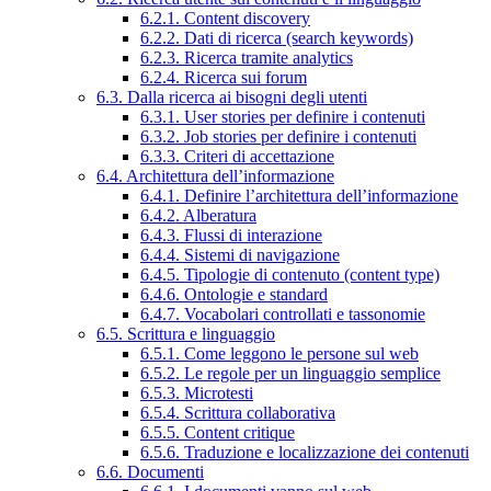
6.2.1. Content discovery
6.2.2. Dati di ricerca (search keywords)
6.2.3. Ricerca tramite analytics
6.2.4. Ricerca sui forum
6.3. Dalla ricerca ai bisogni degli utenti
6.3.1. User stories per definire i contenuti
6.3.2. Job stories per definire i contenuti
6.3.3. Criteri di accettazione
6.4. Architettura dell’informazione
6.4.1. Definire l’architettura dell’informazione
6.4.2. Alberatura
6.4.3. Flussi di interazione
6.4.4. Sistemi di navigazione
6.4.5. Tipologie di contenuto (content type)
6.4.6. Ontologie e standard
6.4.7. Vocabolari controllati e tassonomie
6.5. Scrittura e linguaggio
6.5.1. Come leggono le persone sul web
6.5.2. Le regole per un linguaggio semplice
6.5.3. Microtesti
6.5.4. Scrittura collaborativa
6.5.5. Content critique
6.5.6. Traduzione e localizzazione dei contenuti
6.6. Documenti