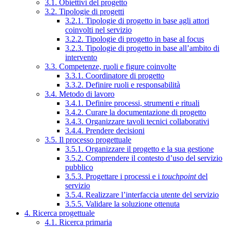
3.1. Obiettivi del progetto
3.2. Tipologie di progetti
3.2.1. Tipologie di progetto in base agli attori
coinvolti nel servizio
3.2.2. Tipologie di progetto in base al focus
3.2.3. Tipologie di progetto in base all’ambito di
intervento
3.3. Competenze, ruoli e figure coinvolte
3.3.1. Coordinatore di progetto
3.3.2. Definire ruoli e responsabilità
3.4. Metodo di lavoro
3.4.1. Definire processi, strumenti e rituali
3.4.2. Curare la documentazione di progetto
3.4.3. Organizzare tavoli tecnici collaborativi
3.4.4. Prendere decisioni
3.5. Il processo progettuale
3.5.1. Organizzare il progetto e la sua gestione
3.5.2. Comprendere il contesto d’uso del servizio
pubblico
3.5.3. Progettare i processi e i
touchpoint
del
servizio
3.5.4. Realizzare l’interfaccia utente del servizio
3.5.5. Validare la soluzione ottenuta
4. Ricerca progettuale
4.1. Ricerca primaria