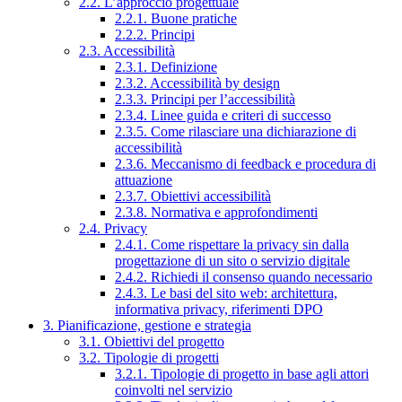
2.2. L’approccio progettuale
2.2.1. Buone pratiche
2.2.2. Principi
2.3. Accessibilità
2.3.1. Definizione
2.3.2. Accessibilità by design
2.3.3. Principi per l’accessibilità
2.3.4. Linee guida e criteri di successo
2.3.5. Come rilasciare una dichiarazione di
accessibilità
2.3.6. Meccanismo di feedback e procedura di
attuazione
2.3.7. Obiettivi accessibilità
2.3.8. Normativa e approfondimenti
2.4. Privacy
2.4.1. Come rispettare la privacy sin dalla
progettazione di un sito o servizio digitale
2.4.2. Richiedi il consenso quando necessario
2.4.3. Le basi del sito web: architettura,
informativa privacy, riferimenti DPO
3. Pianificazione, gestione e strategia
3.1. Obiettivi del progetto
3.2. Tipologie di progetti
3.2.1. Tipologie di progetto in base agli attori
coinvolti nel servizio