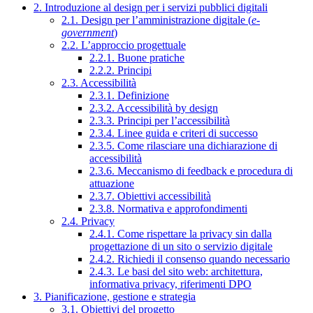
2. Introduzione al design per i servizi pubblici digitali
2.1. Design per l’amministrazione digitale (
e-
government
)
2.2. L’approccio progettuale
2.2.1. Buone pratiche
2.2.2. Principi
2.3. Accessibilità
2.3.1. Definizione
2.3.2. Accessibilità by design
2.3.3. Principi per l’accessibilità
2.3.4. Linee guida e criteri di successo
2.3.5. Come rilasciare una dichiarazione di
accessibilità
2.3.6. Meccanismo di feedback e procedura di
attuazione
2.3.7. Obiettivi accessibilità
2.3.8. Normativa e approfondimenti
2.4. Privacy
2.4.1. Come rispettare la privacy sin dalla
progettazione di un sito o servizio digitale
2.4.2. Richiedi il consenso quando necessario
2.4.3. Le basi del sito web: architettura,
informativa privacy, riferimenti DPO
3. Pianificazione, gestione e strategia
3.1. Obiettivi del progetto