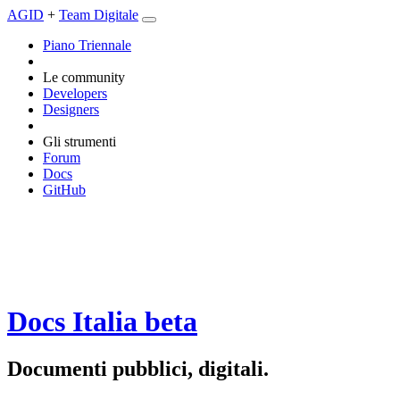
AGID
+
Team Digitale
Piano Triennale
Le community
Developers
Designers
Gli strumenti
Forum
Docs
GitHub
Docs Italia
beta
Documenti pubblici, digitali.