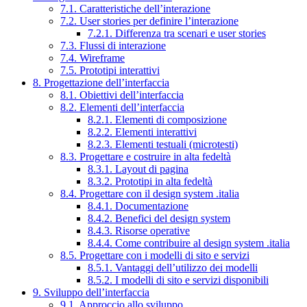
7.1. Caratteristiche dell’interazione
7.2. User stories per definire l’interazione
7.2.1. Differenza tra scenari e user stories
7.3. Flussi di interazione
7.4. Wireframe
7.5. Prototipi interattivi
8. Progettazione dell’interfaccia
8.1. Obiettivi dell’interfaccia
8.2. Elementi dell’interfaccia
8.2.1. Elementi di composizione
8.2.2. Elementi interattivi
8.2.3. Elementi testuali (microtesti)
8.3. Progettare e costruire in alta fedeltà
8.3.1. Layout di pagina
8.3.2. Prototipi in alta fedeltà
8.4. Progettare con il design system .italia
8.4.1. Documentazione
8.4.2. Benefici del design system
8.4.3. Risorse operative
8.4.4. Come contribuire al design system .italia
8.5. Progettare con i modelli di sito e servizi
8.5.1. Vantaggi dell’utilizzo dei modelli
8.5.2. I modelli di sito e servizi disponibili
9. Sviluppo dell’interfaccia
9.1. Approccio allo sviluppo