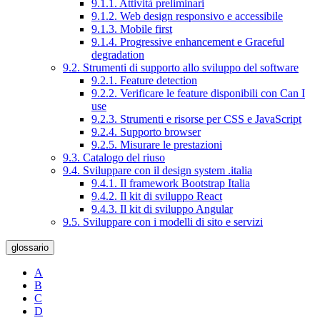
9.1.1. Attività preliminari
9.1.2. Web design responsivo e accessibile
9.1.3. Mobile first
9.1.4. Progressive enhancement e Graceful
degradation
9.2. Strumenti di supporto allo sviluppo del software
9.2.1. Feature detection
9.2.2. Verificare le feature disponibili con Can I
use
9.2.3. Strumenti e risorse per CSS e JavaScript
9.2.4. Supporto browser
9.2.5. Misurare le prestazioni
9.3. Catalogo del riuso
9.4. Sviluppare con il design system .italia
9.4.1. Il framework Bootstrap Italia
9.4.2. Il kit di sviluppo React
9.4.3. Il kit di sviluppo Angular
9.5. Sviluppare con i modelli di sito e servizi
glossario
A
B
C
D