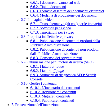
6.6.1. I documenti vanno sul web
6.6.2. Tipi di documenti
6.6.3. Formato di lettura dei documenti elettronici
6.6.4. Modalità di produzione dei documenti
6.7. Immagini e video
6.7.1. Testo alternativo (alt text) per le immagini
6.7.2. Sottotitoli per i video
6.7.3. Trascrizioni per i video
6.8. Proprietà intellettuale e privacy
6.8.1. Pubblicazione di contenuti prodotti dalla
Pubblica Amministrazione
6.8.2. Pubblicazione di contenuti non prodotti
dalla Pubblica Amministrazione
6.8.3. Consenso dei soggetti ritratti
6.9. Ottimizzazione per i motori di ricerca (SEO)
6.9.1. I fattori
on-page
6.9.2. I fattori
off-page
6.9.3. Strumenti di diagnostica SEO: Search
Console
6.10. Gestire i contenuti
6.10.1. L’inventario dei contenuti
6.10.2. Revisionare i contenuti
6.10.3. Migrare i contenuti
6.10.4. Pubblicare i contenuti
7. Progettazione dell’interazione