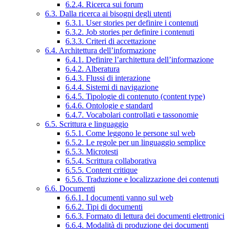
6.2.4. Ricerca sui forum
6.3. Dalla ricerca ai bisogni degli utenti
6.3.1. User stories per definire i contenuti
6.3.2. Job stories per definire i contenuti
6.3.3. Criteri di accettazione
6.4. Architettura dell’informazione
6.4.1. Definire l’architettura dell’informazione
6.4.2. Alberatura
6.4.3. Flussi di interazione
6.4.4. Sistemi di navigazione
6.4.5. Tipologie di contenuto (content type)
6.4.6. Ontologie e standard
6.4.7. Vocabolari controllati e tassonomie
6.5. Scrittura e linguaggio
6.5.1. Come leggono le persone sul web
6.5.2. Le regole per un linguaggio semplice
6.5.3. Microtesti
6.5.4. Scrittura collaborativa
6.5.5. Content critique
6.5.6. Traduzione e localizzazione dei contenuti
6.6. Documenti
6.6.1. I documenti vanno sul web
6.6.2. Tipi di documenti
6.6.3. Formato di lettura dei documenti elettronici
6.6.4. Modalità di produzione dei documenti