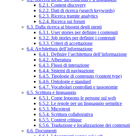
6.2.1. Content discovery
6.2.2. Dati di ricerca (search keywords)
6.2.3. Ricerca tramite analytics
6.2.4. Ricerca sui forum
6.3. Dalla ricerca ai bisogni degli utenti
6.3.1. User stories per definire i contenuti
6.3.2. Job stories per definire i contenuti
6.3.3. Criteri di accettazione
6.4. Architettura dell’informazione
6.4.1. Definire l’architettura dell’informazione
6.4.2. Alberatura
6.4.3. Flussi di interazione
6.4.4. Sistemi di navigazione
6.4.5. Tipologie di contenuto (content type)
6.4.6. Ontologie e standard
6.4.7. Vocabolari controllati e tassonomie
6.5. Scrittura e linguaggio
6.5.1. Come leggono le persone sul web
6.5.2. Le regole per un linguaggio semplice
6.5.3. Microtesti
6.5.4. Scrittura collaborativa
6.5.5. Content critique
6.5.6. Traduzione e localizzazione dei contenuti
6.6. Documenti