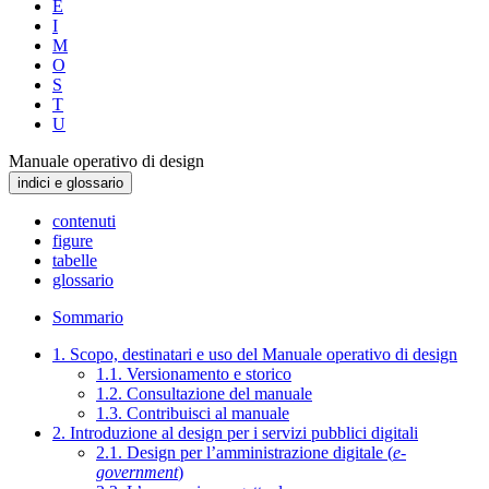
E
I
M
O
S
T
U
Manuale operativo di design
indici e glossario
contenuti
figure
tabelle
glossario
Sommario
1. Scopo, destinatari e uso del Manuale operativo di design
1.1. Versionamento e storico
1.2. Consultazione del manuale
1.3. Contribuisci al manuale
2. Introduzione al design per i servizi pubblici digitali
2.1. Design per l’amministrazione digitale (
e-
government
)