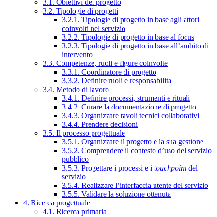
3.1. Obiettivi del progetto
3.2. Tipologie di progetti
3.2.1. Tipologie di progetto in base agli attori
coinvolti nel servizio
3.2.2. Tipologie di progetto in base al focus
3.2.3. Tipologie di progetto in base all’ambito di
intervento
3.3. Competenze, ruoli e figure coinvolte
3.3.1. Coordinatore di progetto
3.3.2. Definire ruoli e responsabilità
3.4. Metodo di lavoro
3.4.1. Definire processi, strumenti e rituali
3.4.2. Curare la documentazione di progetto
3.4.3. Organizzare tavoli tecnici collaborativi
3.4.4. Prendere decisioni
3.5. Il processo progettuale
3.5.1. Organizzare il progetto e la sua gestione
3.5.2. Comprendere il contesto d’uso del servizio
pubblico
3.5.3. Progettare i processi e i
touchpoint
del
servizio
3.5.4. Realizzare l’interfaccia utente del servizio
3.5.5. Validare la soluzione ottenuta
4. Ricerca progettuale
4.1. Ricerca primaria