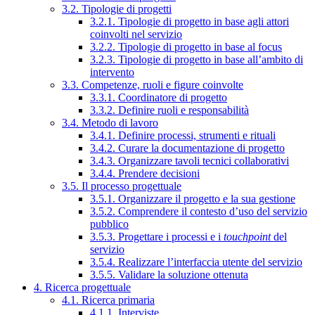
3.2. Tipologie di progetti
3.2.1. Tipologie di progetto in base agli attori
coinvolti nel servizio
3.2.2. Tipologie di progetto in base al focus
3.2.3. Tipologie di progetto in base all’ambito di
intervento
3.3. Competenze, ruoli e figure coinvolte
3.3.1. Coordinatore di progetto
3.3.2. Definire ruoli e responsabilità
3.4. Metodo di lavoro
3.4.1. Definire processi, strumenti e rituali
3.4.2. Curare la documentazione di progetto
3.4.3. Organizzare tavoli tecnici collaborativi
3.4.4. Prendere decisioni
3.5. Il processo progettuale
3.5.1. Organizzare il progetto e la sua gestione
3.5.2. Comprendere il contesto d’uso del servizio
pubblico
3.5.3. Progettare i processi e i
touchpoint
del
servizio
3.5.4. Realizzare l’interfaccia utente del servizio
3.5.5. Validare la soluzione ottenuta
4. Ricerca progettuale
4.1. Ricerca primaria
4.1.1. Interviste