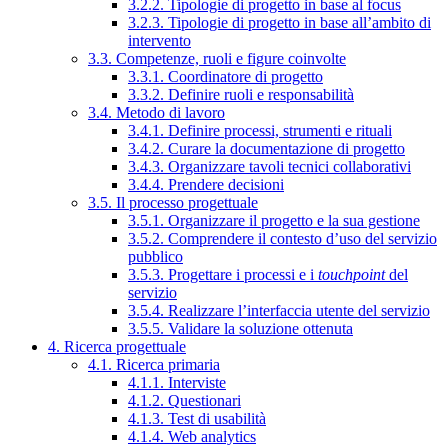
3.2.2. Tipologie di progetto in base al focus
3.2.3. Tipologie di progetto in base all’ambito di
intervento
3.3. Competenze, ruoli e figure coinvolte
3.3.1. Coordinatore di progetto
3.3.2. Definire ruoli e responsabilità
3.4. Metodo di lavoro
3.4.1. Definire processi, strumenti e rituali
3.4.2. Curare la documentazione di progetto
3.4.3. Organizzare tavoli tecnici collaborativi
3.4.4. Prendere decisioni
3.5. Il processo progettuale
3.5.1. Organizzare il progetto e la sua gestione
3.5.2. Comprendere il contesto d’uso del servizio
pubblico
3.5.3. Progettare i processi e i
touchpoint
del
servizio
3.5.4. Realizzare l’interfaccia utente del servizio
3.5.5. Validare la soluzione ottenuta
4. Ricerca progettuale
4.1. Ricerca primaria
4.1.1. Interviste
4.1.2. Questionari
4.1.3. Test di usabilità
4.1.4. Web analytics