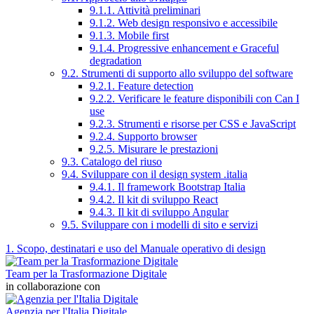
9.1.1. Attività preliminari
9.1.2. Web design responsivo e accessibile
9.1.3. Mobile first
9.1.4. Progressive enhancement e Graceful
degradation
9.2. Strumenti di supporto allo sviluppo del software
9.2.1. Feature detection
9.2.2. Verificare le feature disponibili con Can I
use
9.2.3. Strumenti e risorse per CSS e JavaScript
9.2.4. Supporto browser
9.2.5. Misurare le prestazioni
9.3. Catalogo del riuso
9.4. Sviluppare con il design system .italia
9.4.1. Il framework Bootstrap Italia
9.4.2. Il kit di sviluppo React
9.4.3. Il kit di sviluppo Angular
9.5. Sviluppare con i modelli di sito e servizi
1. Scopo, destinatari e uso del Manuale operativo di design
Team per la Trasformazione Digitale
in collaborazione con
Agenzia per l'Italia Digitale