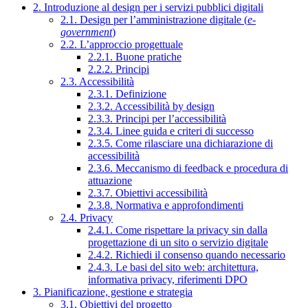
2. Introduzione al design per i servizi pubblici digitali
2.1. Design per l’amministrazione digitale (
e-
government
)
2.2. L’approccio progettuale
2.2.1. Buone pratiche
2.2.2. Principi
2.3. Accessibilità
2.3.1. Definizione
2.3.2. Accessibilità by design
2.3.3. Principi per l’accessibilità
2.3.4. Linee guida e criteri di successo
2.3.5. Come rilasciare una dichiarazione di
accessibilità
2.3.6. Meccanismo di feedback e procedura di
attuazione
2.3.7. Obiettivi accessibilità
2.3.8. Normativa e approfondimenti
2.4. Privacy
2.4.1. Come rispettare la privacy sin dalla
progettazione di un sito o servizio digitale
2.4.2. Richiedi il consenso quando necessario
2.4.3. Le basi del sito web: architettura,
informativa privacy, riferimenti DPO
3. Pianificazione, gestione e strategia
3.1. Obiettivi del progetto