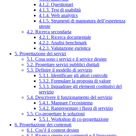
4.1.2. Questionari
4.1.3. Test di usabilità
4.1.4. Web analytics
4.1.5. Strumenti di mappatura dell’esperienza
utente
4.2. Ricerca secondaria
4.2.1. Ricerca documentale
4.2.2. Analisi benchmark
4.2.3. Valutazione euristica
5. Progettazione dei servizi
5.1. Cosa sono i servizi e il service design
5.2. Progettare servizi pubblici digitali
5.3. Definire il modello di servizio
5.3.1. Identificare gli attori coinvolti
5.3.2. Formulare la proposta di valore
5.3.3. Inquadrare gli elementi costitutivi del
servizio
5.4. Descrivere il funzionamento del servizio
5.4.1. Mappare l’ecosistema
5.4.2. Rappresentare i flussi di servizio
5.5. Co-progettare le soluzioni
5.5.1. Workshop di co-progettazione
6. Progettazione dei contenuti
6.1. Cos’è il content design
6.2. Ricerca utente sui contenuti e il linguaggio