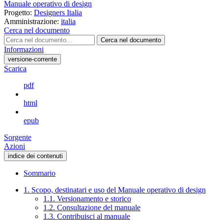
Manuale operativo di design
Progetto:
Designers Italia
Amministrazione:
italia
Cerca nel documento
Cerca nel documento
Informazioni
versione-corrente
Scarica
pdf
html
epub
Sorgente
Azioni
indice dei contenuti
Sommario
1. Scopo, destinatari e uso del Manuale operativo di design
1.1. Versionamento e storico
1.2. Consultazione del manuale
1.3. Contribuisci al manuale