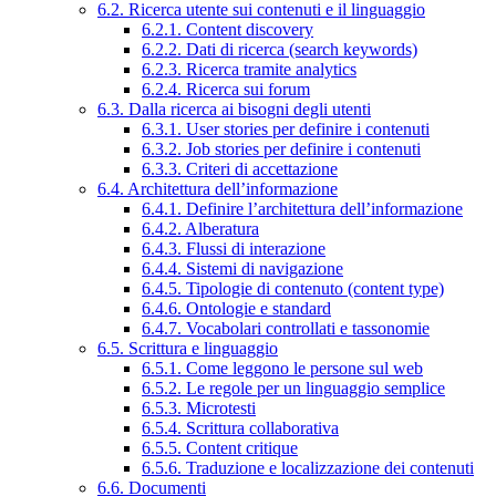
6.2. Ricerca utente sui contenuti e il linguaggio
6.2.1. Content discovery
6.2.2. Dati di ricerca (search keywords)
6.2.3. Ricerca tramite analytics
6.2.4. Ricerca sui forum
6.3. Dalla ricerca ai bisogni degli utenti
6.3.1. User stories per definire i contenuti
6.3.2. Job stories per definire i contenuti
6.3.3. Criteri di accettazione
6.4. Architettura dell’informazione
6.4.1. Definire l’architettura dell’informazione
6.4.2. Alberatura
6.4.3. Flussi di interazione
6.4.4. Sistemi di navigazione
6.4.5. Tipologie di contenuto (content type)
6.4.6. Ontologie e standard
6.4.7. Vocabolari controllati e tassonomie
6.5. Scrittura e linguaggio
6.5.1. Come leggono le persone sul web
6.5.2. Le regole per un linguaggio semplice
6.5.3. Microtesti
6.5.4. Scrittura collaborativa
6.5.5. Content critique
6.5.6. Traduzione e localizzazione dei contenuti
6.6. Documenti