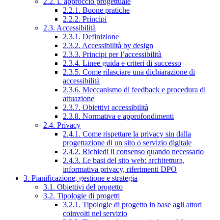
2.2. L’approccio progettuale
2.2.1. Buone pratiche
2.2.2. Principi
2.3. Accessibilità
2.3.1. Definizione
2.3.2. Accessibilità by design
2.3.3. Principi per l’accessibilità
2.3.4. Linee guida e criteri di successo
2.3.5. Come rilasciare una dichiarazione di
accessibilità
2.3.6. Meccanismo di feedback e procedura di
attuazione
2.3.7. Obiettivi accessibilità
2.3.8. Normativa e approfondimenti
2.4. Privacy
2.4.1. Come rispettare la privacy sin dalla
progettazione di un sito o servizio digitale
2.4.2. Richiedi il consenso quando necessario
2.4.3. Le basi del sito web: architettura,
informativa privacy, riferimenti DPO
3. Pianificazione, gestione e strategia
3.1. Obiettivi del progetto
3.2. Tipologie di progetti
3.2.1. Tipologie di progetto in base agli attori
coinvolti nel servizio