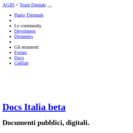
AGID
+
Team Digitale
Piano Triennale
Le community
Developers
Designers
Gli strumenti
Forum
Docs
GitHub
Docs Italia
beta
Documenti pubblici, digitali.