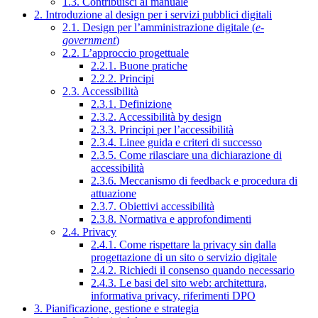
1.3. Contribuisci al manuale
2. Introduzione al design per i servizi pubblici digitali
2.1. Design per l’amministrazione digitale (
e-
government
)
2.2. L’approccio progettuale
2.2.1. Buone pratiche
2.2.2. Principi
2.3. Accessibilità
2.3.1. Definizione
2.3.2. Accessibilità by design
2.3.3. Principi per l’accessibilità
2.3.4. Linee guida e criteri di successo
2.3.5. Come rilasciare una dichiarazione di
accessibilità
2.3.6. Meccanismo di feedback e procedura di
attuazione
2.3.7. Obiettivi accessibilità
2.3.8. Normativa e approfondimenti
2.4. Privacy
2.4.1. Come rispettare la privacy sin dalla
progettazione di un sito o servizio digitale
2.4.2. Richiedi il consenso quando necessario
2.4.3. Le basi del sito web: architettura,
informativa privacy, riferimenti DPO
3. Pianificazione, gestione e strategia