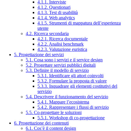
4.1.1. Interviste
4.1.2. Questionari
4.1.3. Test di usabilità
4.1.4. Web analytics
4.1.5. Strumenti di mappatura dell’esperienza
utente
4.2. Ricerca secondaria
4.2.1. Ricerca documentale
4.2.2. Analisi benchmark
4.2.3. Valutazione euristica
5. Progettazione dei servizi
5.1. Cosa sono i servizi e il service design
5.2. Progettare servizi pubblici digitali
5.3. Definire il modello di servizio
5.3.1. Identificare gli attori coinvolti
5.3.2. Formulare la proposta di valore
5.3.3. Inquadrare gli elementi costitutivi del
servizio
5.4. Descrivere il funzionamento del servizio
5.4.1. Mappare l’ecosistema
5.4.2. Rappresentare i flussi di servizio
5.5. Co-progettare le soluzioni
5.5.1. Workshop di co-progettazione
6. Progettazione dei contenuti
6.1. Cos’è il content design