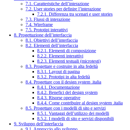
7.1. Caratteristiche dell’interazione
7.2. User stories per definire l’interazione
7.2.1. Differenza tra scenari e user stories
7.3. Flussi di interazione
7.4. Wireframe
7.5. Prototipi interattivi
8. Progettazione dell’interfaccia
8.1. Obiettivi dell’interfaccia
8.2. Elementi dell’interfaccia
8.2.1. Elementi di composizione
8.2.2. Elementi interattivi
8.2.3. Elementi testuali (microtesti)
8.3. Progettare e costruire in alta fedeltà
8.3.1. Layout di pagina
8.3.2. Prototipi in alta fedeltà
8.4. Progettare con il design system .italia
8.4.1. Documentazione
8.4.2. Benefici del design system
8.4.3. Risorse operative
8.4.4. Come contribuire al design system .italia
8.5. Progettare con i modelli di sito e servizi
8.5.1. Vantaggi dell’utilizzo dei modelli
8.5.2. I modelli di sito e servizi disponibili
9. Sviluppo dell’interfaccia
9.1. Approccio allo sviluppo