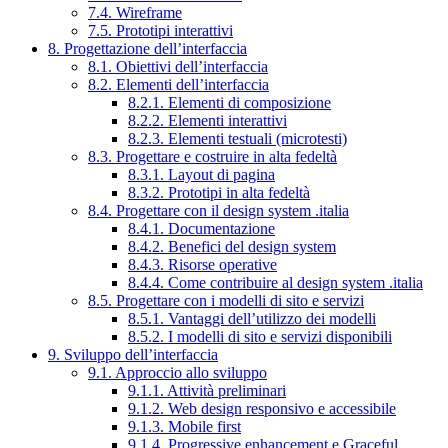
7.4. Wireframe
7.5. Prototipi interattivi
8. Progettazione dell’interfaccia
8.1. Obiettivi dell’interfaccia
8.2. Elementi dell’interfaccia
8.2.1. Elementi di composizione
8.2.2. Elementi interattivi
8.2.3. Elementi testuali (microtesti)
8.3. Progettare e costruire in alta fedeltà
8.3.1. Layout di pagina
8.3.2. Prototipi in alta fedeltà
8.4. Progettare con il design system .italia
8.4.1. Documentazione
8.4.2. Benefici del design system
8.4.3. Risorse operative
8.4.4. Come contribuire al design system .italia
8.5. Progettare con i modelli di sito e servizi
8.5.1. Vantaggi dell’utilizzo dei modelli
8.5.2. I modelli di sito e servizi disponibili
9. Sviluppo dell’interfaccia
9.1. Approccio allo sviluppo
9.1.1. Attività preliminari
9.1.2. Web design responsivo e accessibile
9.1.3. Mobile first
9.1.4. Progressive enhancement e Graceful