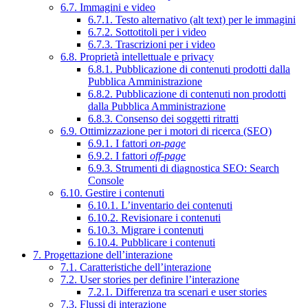
6.7. Immagini e video
6.7.1. Testo alternativo (alt text) per le immagini
6.7.2. Sottotitoli per i video
6.7.3. Trascrizioni per i video
6.8. Proprietà intellettuale e privacy
6.8.1. Pubblicazione di contenuti prodotti dalla
Pubblica Amministrazione
6.8.2. Pubblicazione di contenuti non prodotti
dalla Pubblica Amministrazione
6.8.3. Consenso dei soggetti ritratti
6.9. Ottimizzazione per i motori di ricerca (SEO)
6.9.1. I fattori
on-page
6.9.2. I fattori
off-page
6.9.3. Strumenti di diagnostica SEO: Search
Console
6.10. Gestire i contenuti
6.10.1. L’inventario dei contenuti
6.10.2. Revisionare i contenuti
6.10.3. Migrare i contenuti
6.10.4. Pubblicare i contenuti
7. Progettazione dell’interazione
7.1. Caratteristiche dell’interazione
7.2. User stories per definire l’interazione
7.2.1. Differenza tra scenari e user stories
7.3. Flussi di interazione