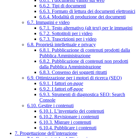
6.6.1. I documenti vanno sul web
6.6.2. Tipi di documenti
6.6.3. Formato di lettura dei documenti elettronici
6.6.4. Modalità di produzione dei documenti
6.7. Immagini e video
6.7.1. Testo alternativo (alt text) per le immagini
6.7.2. Sottotitoli per i video
6.7.3. Trascrizioni per i video
6.8. Proprietà intellettuale e privacy
6.8.1. Pubblicazione di contenuti prodotti dalla
Pubblica Amministrazione
6.8.2. Pubblicazione di contenuti non prodotti
dalla Pubblica Amministrazione
6.8.3. Consenso dei soggetti ritratti
6.9. Ottimizzazione per i motori di ricerca (SEO)
6.9.1. I fattori
on-page
6.9.2. I fattori
off-page
6.9.3. Strumenti di diagnostica SEO: Search
Console
6.10. Gestire i contenuti
6.10.1. L’inventario dei contenuti
6.10.2. Revisionare i contenuti
6.10.3. Migrare i contenuti
6.10.4. Pubblicare i contenuti
7. Progettazione dell’interazione