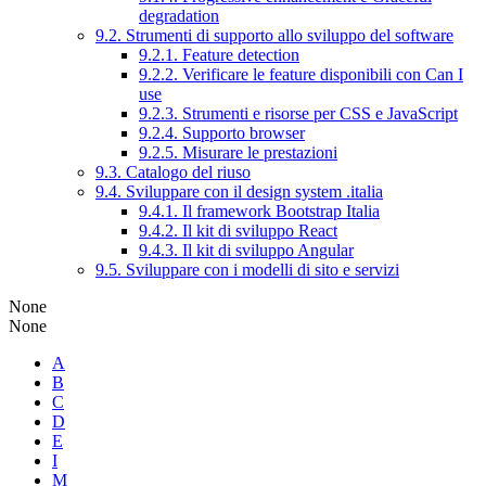
degradation
9.2. Strumenti di supporto allo sviluppo del software
9.2.1. Feature detection
9.2.2. Verificare le feature disponibili con Can I
use
9.2.3. Strumenti e risorse per CSS e JavaScript
9.2.4. Supporto browser
9.2.5. Misurare le prestazioni
9.3. Catalogo del riuso
9.4. Sviluppare con il design system .italia
9.4.1. Il framework Bootstrap Italia
9.4.2. Il kit di sviluppo React
9.4.3. Il kit di sviluppo Angular
9.5. Sviluppare con i modelli di sito e servizi
None
None
A
B
C
D
E
I
M