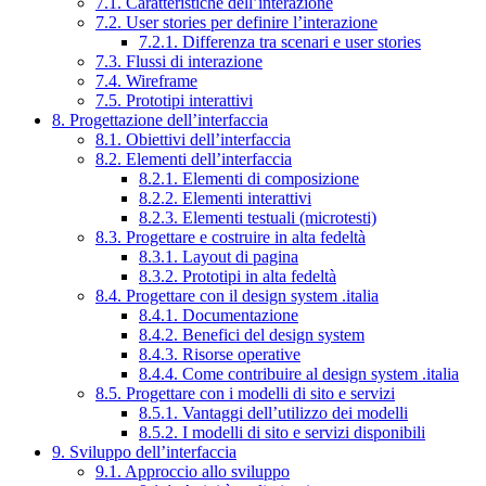
7.1. Caratteristiche dell’interazione
7.2. User stories per definire l’interazione
7.2.1. Differenza tra scenari e user stories
7.3. Flussi di interazione
7.4. Wireframe
7.5. Prototipi interattivi
8. Progettazione dell’interfaccia
8.1. Obiettivi dell’interfaccia
8.2. Elementi dell’interfaccia
8.2.1. Elementi di composizione
8.2.2. Elementi interattivi
8.2.3. Elementi testuali (microtesti)
8.3. Progettare e costruire in alta fedeltà
8.3.1. Layout di pagina
8.3.2. Prototipi in alta fedeltà
8.4. Progettare con il design system .italia
8.4.1. Documentazione
8.4.2. Benefici del design system
8.4.3. Risorse operative
8.4.4. Come contribuire al design system .italia
8.5. Progettare con i modelli di sito e servizi
8.5.1. Vantaggi dell’utilizzo dei modelli
8.5.2. I modelli di sito e servizi disponibili
9. Sviluppo dell’interfaccia
9.1. Approccio allo sviluppo