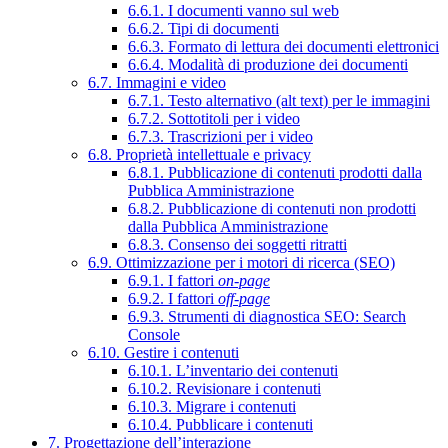
6.6.1. I documenti vanno sul web
6.6.2. Tipi di documenti
6.6.3. Formato di lettura dei documenti elettronici
6.6.4. Modalità di produzione dei documenti
6.7. Immagini e video
6.7.1. Testo alternativo (alt text) per le immagini
6.7.2. Sottotitoli per i video
6.7.3. Trascrizioni per i video
6.8. Proprietà intellettuale e privacy
6.8.1. Pubblicazione di contenuti prodotti dalla
Pubblica Amministrazione
6.8.2. Pubblicazione di contenuti non prodotti
dalla Pubblica Amministrazione
6.8.3. Consenso dei soggetti ritratti
6.9. Ottimizzazione per i motori di ricerca (SEO)
6.9.1. I fattori
on-page
6.9.2. I fattori
off-page
6.9.3. Strumenti di diagnostica SEO: Search
Console
6.10. Gestire i contenuti
6.10.1. L’inventario dei contenuti
6.10.2. Revisionare i contenuti
6.10.3. Migrare i contenuti
6.10.4. Pubblicare i contenuti
7. Progettazione dell’interazione