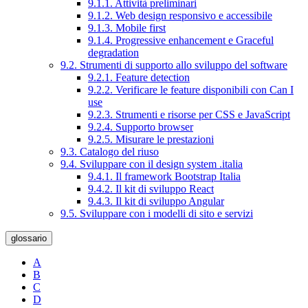
9.1.1. Attività preliminari
9.1.2. Web design responsivo e accessibile
9.1.3. Mobile first
9.1.4. Progressive enhancement e Graceful
degradation
9.2. Strumenti di supporto allo sviluppo del software
9.2.1. Feature detection
9.2.2. Verificare le feature disponibili con Can I
use
9.2.3. Strumenti e risorse per CSS e JavaScript
9.2.4. Supporto browser
9.2.5. Misurare le prestazioni
9.3. Catalogo del riuso
9.4. Sviluppare con il design system .italia
9.4.1. Il framework Bootstrap Italia
9.4.2. Il kit di sviluppo React
9.4.3. Il kit di sviluppo Angular
9.5. Sviluppare con i modelli di sito e servizi
glossario
A
B
C
D