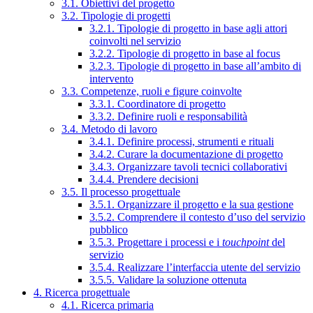
3.1. Obiettivi del progetto
3.2. Tipologie di progetti
3.2.1. Tipologie di progetto in base agli attori
coinvolti nel servizio
3.2.2. Tipologie di progetto in base al focus
3.2.3. Tipologie di progetto in base all’ambito di
intervento
3.3. Competenze, ruoli e figure coinvolte
3.3.1. Coordinatore di progetto
3.3.2. Definire ruoli e responsabilità
3.4. Metodo di lavoro
3.4.1. Definire processi, strumenti e rituali
3.4.2. Curare la documentazione di progetto
3.4.3. Organizzare tavoli tecnici collaborativi
3.4.4. Prendere decisioni
3.5. Il processo progettuale
3.5.1. Organizzare il progetto e la sua gestione
3.5.2. Comprendere il contesto d’uso del servizio
pubblico
3.5.3. Progettare i processi e i
touchpoint
del
servizio
3.5.4. Realizzare l’interfaccia utente del servizio
3.5.5. Validare la soluzione ottenuta
4. Ricerca progettuale
4.1. Ricerca primaria