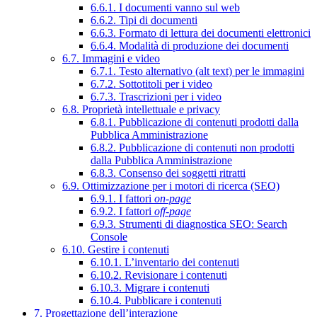
6.6.1. I documenti vanno sul web
6.6.2. Tipi di documenti
6.6.3. Formato di lettura dei documenti elettronici
6.6.4. Modalità di produzione dei documenti
6.7. Immagini e video
6.7.1. Testo alternativo (alt text) per le immagini
6.7.2. Sottotitoli per i video
6.7.3. Trascrizioni per i video
6.8. Proprietà intellettuale e privacy
6.8.1. Pubblicazione di contenuti prodotti dalla
Pubblica Amministrazione
6.8.2. Pubblicazione di contenuti non prodotti
dalla Pubblica Amministrazione
6.8.3. Consenso dei soggetti ritratti
6.9. Ottimizzazione per i motori di ricerca (SEO)
6.9.1. I fattori
on-page
6.9.2. I fattori
off-page
6.9.3. Strumenti di diagnostica SEO: Search
Console
6.10. Gestire i contenuti
6.10.1. L’inventario dei contenuti
6.10.2. Revisionare i contenuti
6.10.3. Migrare i contenuti
6.10.4. Pubblicare i contenuti
7. Progettazione dell’interazione