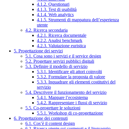
4.1.2. Questionari
4.1.3. Test di usabilità
4.1.4. Web analytics
4.1.5. Strumenti di mappatura dell’esperienza
utente
4.2. Ricerca secondaria
4.2.1. Ricerca documentale
4.2.2. Analisi benchmark
4.2.3. Valutazione euristica
5. Progettazione dei servizi
5.1. Cosa sono i servizi e il service design
5.2. Progettare servizi pubblici digitali
5.3. Definire il modello di servizio
5.3.1. Identificare gli attori coinvolti
5.3.2. Formulare la proposta di valore
5.3.3. Inquadrare gli elementi costitutivi del
servizio
5.4. Descrivere il funzionamento del servizio
5.4.1. Mappare l’ecosistema
5.4.2. Rappresentare i flussi di servizio
5.5. Co-progettare le soluzioni
5.5.1. Workshop di co-progettazione
6. Progettazione dei contenuti
6.1. Cos’è il content design
6.2. Ricerca utente sui contenuti e il linguaggio