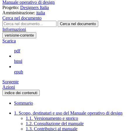
Manuale operativo di design
Progetto:
Designers Italia
Amministrazione:
italia
Cerca nel documento
Cerca nel documento
Informazioni
versione-corrente
Scarica
pdf
html
epub
Sorgente
Azioni
indice dei contenuti
Sommario
1. Scopo, destinatari e uso del Manuale operativo di design
1.1. Versionamento e storico
1.2. Consultazione del manuale
1.3. Contribuisci al manuale