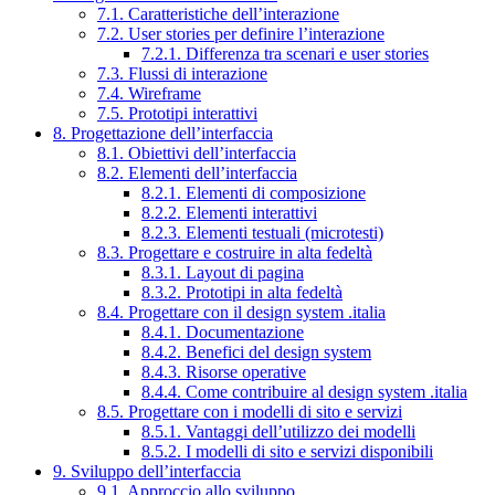
7.1. Caratteristiche dell’interazione
7.2. User stories per definire l’interazione
7.2.1. Differenza tra scenari e user stories
7.3. Flussi di interazione
7.4. Wireframe
7.5. Prototipi interattivi
8. Progettazione dell’interfaccia
8.1. Obiettivi dell’interfaccia
8.2. Elementi dell’interfaccia
8.2.1. Elementi di composizione
8.2.2. Elementi interattivi
8.2.3. Elementi testuali (microtesti)
8.3. Progettare e costruire in alta fedeltà
8.3.1. Layout di pagina
8.3.2. Prototipi in alta fedeltà
8.4. Progettare con il design system .italia
8.4.1. Documentazione
8.4.2. Benefici del design system
8.4.3. Risorse operative
8.4.4. Come contribuire al design system .italia
8.5. Progettare con i modelli di sito e servizi
8.5.1. Vantaggi dell’utilizzo dei modelli
8.5.2. I modelli di sito e servizi disponibili
9. Sviluppo dell’interfaccia
9.1. Approccio allo sviluppo