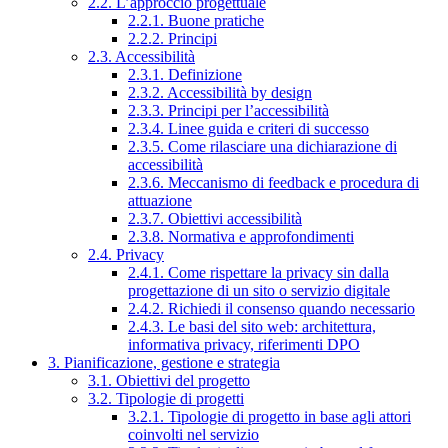
2.2. L’approccio progettuale
2.2.1. Buone pratiche
2.2.2. Principi
2.3. Accessibilità
2.3.1. Definizione
2.3.2. Accessibilità by design
2.3.3. Principi per l’accessibilità
2.3.4. Linee guida e criteri di successo
2.3.5. Come rilasciare una dichiarazione di
accessibilità
2.3.6. Meccanismo di feedback e procedura di
attuazione
2.3.7. Obiettivi accessibilità
2.3.8. Normativa e approfondimenti
2.4. Privacy
2.4.1. Come rispettare la privacy sin dalla
progettazione di un sito o servizio digitale
2.4.2. Richiedi il consenso quando necessario
2.4.3. Le basi del sito web: architettura,
informativa privacy, riferimenti DPO
3. Pianificazione, gestione e strategia
3.1. Obiettivi del progetto
3.2. Tipologie di progetti
3.2.1. Tipologie di progetto in base agli attori
coinvolti nel servizio