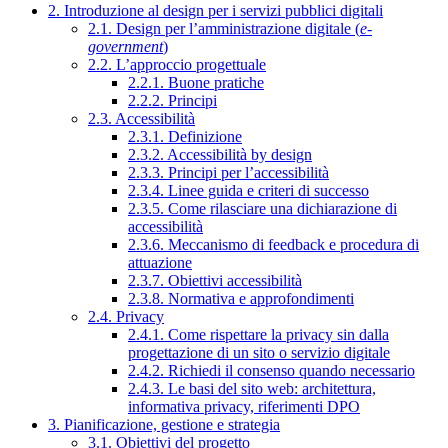
2. Introduzione al design per i servizi pubblici digitali
2.1. Design per l’amministrazione digitale (
e-
government
)
2.2. L’approccio progettuale
2.2.1. Buone pratiche
2.2.2. Principi
2.3. Accessibilità
2.3.1. Definizione
2.3.2. Accessibilità by design
2.3.3. Principi per l’accessibilità
2.3.4. Linee guida e criteri di successo
2.3.5. Come rilasciare una dichiarazione di
accessibilità
2.3.6. Meccanismo di feedback e procedura di
attuazione
2.3.7. Obiettivi accessibilità
2.3.8. Normativa e approfondimenti
2.4. Privacy
2.4.1. Come rispettare la privacy sin dalla
progettazione di un sito o servizio digitale
2.4.2. Richiedi il consenso quando necessario
2.4.3. Le basi del sito web: architettura,
informativa privacy, riferimenti DPO
3. Pianificazione, gestione e strategia
3.1. Obiettivi del progetto