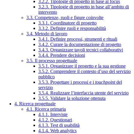
3.2.2. Tipologie di progetto in base al focus
3.2.3. Tipologie di progetto in base all’ambito di
intervento
3.3. Competenze, ruoli e figure coinvolte
3.3.1. Coordinatore di progetto
3.3.2. Definire ruoli e responsabilità
3.4. Metodo di lavoro
3.4.1. Definire processi, strumenti e rituali
3.4.2. Curare la documentazione di progetto
3.4.3. Organizzare tavoli tecnici collaborativi
3.4.4. Prendere decisioni
3.5. Il processo progettuale
3.5.1. Organizzare il progetto e la sua gestione
3.5.2. Comprendere il contesto d’uso del servizio
pubblico
3.5.3. Progettare i processi e i
touchpoint
del
servizio
3.5.4. Realizzare l’interfaccia utente del servizio
3.5.5. Validare la soluzione ottenuta
4. Ricerca progettuale
4.1. Ricerca primaria
4.1.1. Interviste
4.1.2. Questionari
4.1.3. Test di usabilità
4.1.4. Web analytics