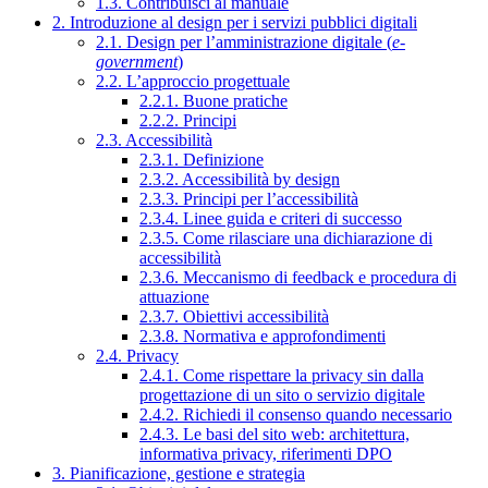
1.3. Contribuisci al manuale
2. Introduzione al design per i servizi pubblici digitali
2.1. Design per l’amministrazione digitale (
e-
government
)
2.2. L’approccio progettuale
2.2.1. Buone pratiche
2.2.2. Principi
2.3. Accessibilità
2.3.1. Definizione
2.3.2. Accessibilità by design
2.3.3. Principi per l’accessibilità
2.3.4. Linee guida e criteri di successo
2.3.5. Come rilasciare una dichiarazione di
accessibilità
2.3.6. Meccanismo di feedback e procedura di
attuazione
2.3.7. Obiettivi accessibilità
2.3.8. Normativa e approfondimenti
2.4. Privacy
2.4.1. Come rispettare la privacy sin dalla
progettazione di un sito o servizio digitale
2.4.2. Richiedi il consenso quando necessario
2.4.3. Le basi del sito web: architettura,
informativa privacy, riferimenti DPO
3. Pianificazione, gestione e strategia