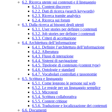
6.2. Ricerca utente sui contenuti e il linguaggio
6.2.1. Content discovery
6.2.2. Dati di ricerca (search keywords)
6.2.3. Ricerca tramite analytics
6.2.4. Ricerca sui forum
6.3. Dalla ricerca ai bisogni degli utenti
6.3.1. User stories per definire i contenuti
6.3.2. Job stories per definire i contenuti
6.3.3. Criteri di accettazione
6.4. Architettura dell’informazione
6.4.1. Definire l’architettura dell’informazione
6.4.2. Alberatura
6.4.3. Flussi di interazione
6.4.4. Sistemi di navigazione
6.4.5. Tipologie di contenuto (content type)
6.4.6. Ontologie e standard
6.4.7. Vocabolari controllati e tassonomie
6.5. Scrittura e linguaggio
6.5.1. Come leggono le persone sul web
6.5.2. Le regole per un linguaggio semplice
6.5.3. Microtesti
6.5.4. Scrittura collaborativa
6.5.5. Content critique
6.5.6. Traduzione e localizzazione dei contenuti
6.6. Documenti