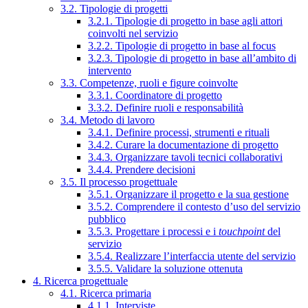
3.2. Tipologie di progetti
3.2.1. Tipologie di progetto in base agli attori
coinvolti nel servizio
3.2.2. Tipologie di progetto in base al focus
3.2.3. Tipologie di progetto in base all’ambito di
intervento
3.3. Competenze, ruoli e figure coinvolte
3.3.1. Coordinatore di progetto
3.3.2. Definire ruoli e responsabilità
3.4. Metodo di lavoro
3.4.1. Definire processi, strumenti e rituali
3.4.2. Curare la documentazione di progetto
3.4.3. Organizzare tavoli tecnici collaborativi
3.4.4. Prendere decisioni
3.5. Il processo progettuale
3.5.1. Organizzare il progetto e la sua gestione
3.5.2. Comprendere il contesto d’uso del servizio
pubblico
3.5.3. Progettare i processi e i
touchpoint
del
servizio
3.5.4. Realizzare l’interfaccia utente del servizio
3.5.5. Validare la soluzione ottenuta
4. Ricerca progettuale
4.1. Ricerca primaria
4.1.1. Interviste