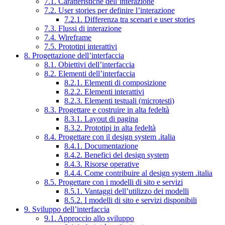
7.1. Caratteristiche dell’interazione
7.2. User stories per definire l’interazione
7.2.1. Differenza tra scenari e user stories
7.3. Flussi di interazione
7.4. Wireframe
7.5. Prototipi interattivi
8. Progettazione dell’interfaccia
8.1. Obiettivi dell’interfaccia
8.2. Elementi dell’interfaccia
8.2.1. Elementi di composizione
8.2.2. Elementi interattivi
8.2.3. Elementi testuali (microtesti)
8.3. Progettare e costruire in alta fedeltà
8.3.1. Layout di pagina
8.3.2. Prototipi in alta fedeltà
8.4. Progettare con il design system .italia
8.4.1. Documentazione
8.4.2. Benefici del design system
8.4.3. Risorse operative
8.4.4. Come contribuire al design system .italia
8.5. Progettare con i modelli di sito e servizi
8.5.1. Vantaggi dell’utilizzo dei modelli
8.5.2. I modelli di sito e servizi disponibili
9. Sviluppo dell’interfaccia
9.1. Approccio allo sviluppo