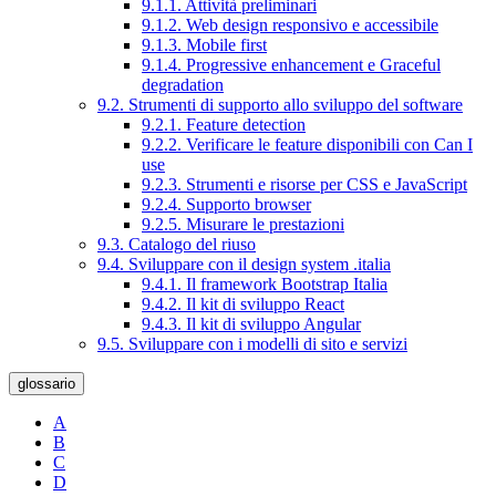
9.1.1. Attività preliminari
9.1.2. Web design responsivo e accessibile
9.1.3. Mobile first
9.1.4. Progressive enhancement e Graceful
degradation
9.2. Strumenti di supporto allo sviluppo del software
9.2.1. Feature detection
9.2.2. Verificare le feature disponibili con Can I
use
9.2.3. Strumenti e risorse per CSS e JavaScript
9.2.4. Supporto browser
9.2.5. Misurare le prestazioni
9.3. Catalogo del riuso
9.4. Sviluppare con il design system .italia
9.4.1. Il framework Bootstrap Italia
9.4.2. Il kit di sviluppo React
9.4.3. Il kit di sviluppo Angular
9.5. Sviluppare con i modelli di sito e servizi
glossario
A
B
C
D