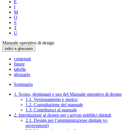
E
I
M
O
S
T
U
Manuale operativo di design
indici e glossario
contenuti
figure
tabelle
glossario
Sommario
1. Scopo, destinatari e uso del Manuale operativo di design
1.1. Versionamento e storico
1.2. Consultazione del manuale
1.3. Contribuisci al manuale
2. Introduzione al design per i servizi pubblici digitali
2.1. Design per l’amministrazione digitale (
e-
government
)