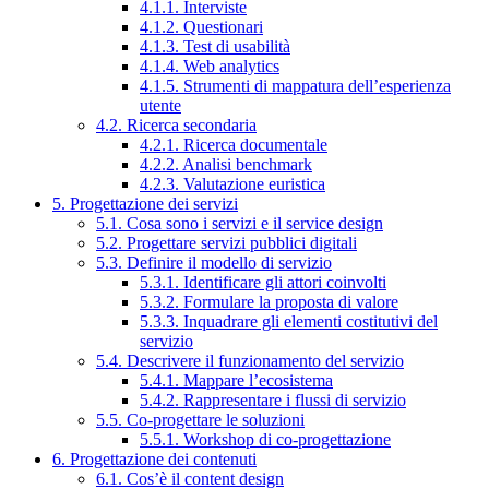
4.1.1. Interviste
4.1.2. Questionari
4.1.3. Test di usabilità
4.1.4. Web analytics
4.1.5. Strumenti di mappatura dell’esperienza
utente
4.2. Ricerca secondaria
4.2.1. Ricerca documentale
4.2.2. Analisi benchmark
4.2.3. Valutazione euristica
5. Progettazione dei servizi
5.1. Cosa sono i servizi e il service design
5.2. Progettare servizi pubblici digitali
5.3. Definire il modello di servizio
5.3.1. Identificare gli attori coinvolti
5.3.2. Formulare la proposta di valore
5.3.3. Inquadrare gli elementi costitutivi del
servizio
5.4. Descrivere il funzionamento del servizio
5.4.1. Mappare l’ecosistema
5.4.2. Rappresentare i flussi di servizio
5.5. Co-progettare le soluzioni
5.5.1. Workshop di co-progettazione
6. Progettazione dei contenuti
6.1. Cos’è il content design