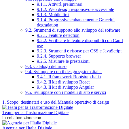
9.1.1. Attività preliminari
9.1.2. Web design responsivo e accessibile
9.1.3. Mobile first
9.1.4. Progressive enhancement e Graceful
degradation
9.2. Strumenti di supporto allo sviluppo del software
9.2.1. Feature detection
9.2.2. Verificare le feature disponibili con Can I
use
9.2.3. Strumenti e risorse per CSS e JavaScript
9.2.4. Supporto browser
9.2.5. Misurare le prestazioni
9.3. Catalogo del riuso
9.4. Sviluppare con il design system .italia
9.4.1. Il framework Bootstrap Italia
9.4.2. Il kit di sviluppo React
9.4.3. Il kit di sviluppo Angular
9.5. Sviluppare con i modelli di sito e servizi
1. Scopo, destinatari e uso del Manuale operativo di design
Team per la Trasformazione Digitale
in collaborazione con
Agenzia per l'Italia Digitale