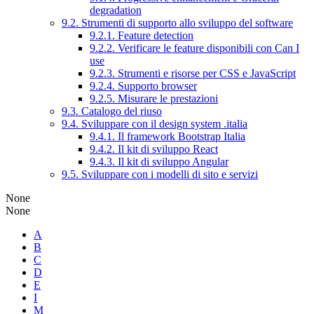
degradation
9.2. Strumenti di supporto allo sviluppo del software
9.2.1. Feature detection
9.2.2. Verificare le feature disponibili con Can I
use
9.2.3. Strumenti e risorse per CSS e JavaScript
9.2.4. Supporto browser
9.2.5. Misurare le prestazioni
9.3. Catalogo del riuso
9.4. Sviluppare con il design system .italia
9.4.1. Il framework Bootstrap Italia
9.4.2. Il kit di sviluppo React
9.4.3. Il kit di sviluppo Angular
9.5. Sviluppare con i modelli di sito e servizi
None
None
A
B
C
D
E
I
M