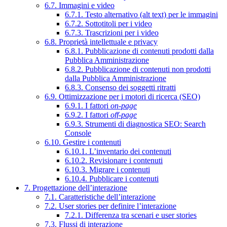
6.7. Immagini e video
6.7.1. Testo alternativo (alt text) per le immagini
6.7.2. Sottotitoli per i video
6.7.3. Trascrizioni per i video
6.8. Proprietà intellettuale e privacy
6.8.1. Pubblicazione di contenuti prodotti dalla
Pubblica Amministrazione
6.8.2. Pubblicazione di contenuti non prodotti
dalla Pubblica Amministrazione
6.8.3. Consenso dei soggetti ritratti
6.9. Ottimizzazione per i motori di ricerca (SEO)
6.9.1. I fattori
on-page
6.9.2. I fattori
off-page
6.9.3. Strumenti di diagnostica SEO: Search
Console
6.10. Gestire i contenuti
6.10.1. L’inventario dei contenuti
6.10.2. Revisionare i contenuti
6.10.3. Migrare i contenuti
6.10.4. Pubblicare i contenuti
7. Progettazione dell’interazione
7.1. Caratteristiche dell’interazione
7.2. User stories per definire l’interazione
7.2.1. Differenza tra scenari e user stories
7.3. Flussi di interazione