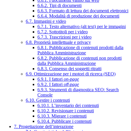
6.6.1. I documenti vanno sul web
6.6.2. Tipi di documenti
6.6.3. Formato di lettura dei documenti elettronici
6.6.4. Modalità di produzione dei documenti
6.7. Immagini e video
6.7.1. Testo alternativo (alt text) per le immagini
6.7.2. Sottotitoli per i video
6.7.3. Trascrizioni per i video
6.8. Proprietà intellettuale e privacy
6.8.1. Pubblicazione di contenuti prodotti dalla
Pubblica Amministrazione
6.8.2. Pubblicazione di contenuti non prodotti
dalla Pubblica Amministrazione
6.8.3. Consenso dei soggetti ritratti
6.9. Ottimizzazione per i motori di ricerca (SEO)
6.9.1. I fattori
on-page
6.9.2. I fattori
off-page
6.9.3. Strumenti di diagnostica SEO: Search
Console
6.10. Gestire i contenuti
6.10.1. L’inventario dei contenuti
6.10.2. Revisionare i contenuti
6.10.3. Migrare i contenuti
6.10.4. Pubblicare i contenuti
7. Progettazione dell’interazione