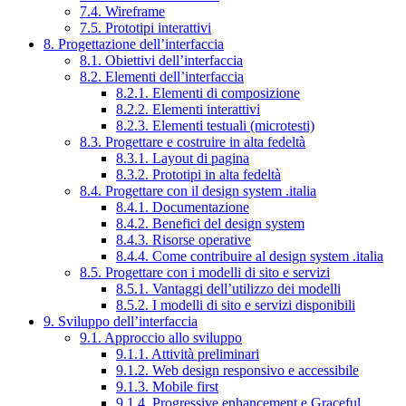
7.4. Wireframe
7.5. Prototipi interattivi
8. Progettazione dell’interfaccia
8.1. Obiettivi dell’interfaccia
8.2. Elementi dell’interfaccia
8.2.1. Elementi di composizione
8.2.2. Elementi interattivi
8.2.3. Elementi testuali (microtesti)
8.3. Progettare e costruire in alta fedeltà
8.3.1. Layout di pagina
8.3.2. Prototipi in alta fedeltà
8.4. Progettare con il design system .italia
8.4.1. Documentazione
8.4.2. Benefici del design system
8.4.3. Risorse operative
8.4.4. Come contribuire al design system .italia
8.5. Progettare con i modelli di sito e servizi
8.5.1. Vantaggi dell’utilizzo dei modelli
8.5.2. I modelli di sito e servizi disponibili
9. Sviluppo dell’interfaccia
9.1. Approccio allo sviluppo
9.1.1. Attività preliminari
9.1.2. Web design responsivo e accessibile
9.1.3. Mobile first
9.1.4. Progressive enhancement e Graceful