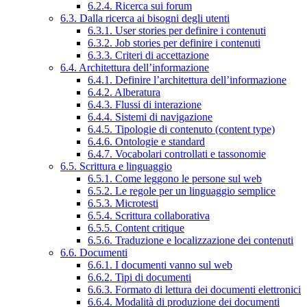
6.2.4. Ricerca sui forum
6.3. Dalla ricerca ai bisogni degli utenti
6.3.1. User stories per definire i contenuti
6.3.2. Job stories per definire i contenuti
6.3.3. Criteri di accettazione
6.4. Architettura dell’informazione
6.4.1. Definire l’architettura dell’informazione
6.4.2. Alberatura
6.4.3. Flussi di interazione
6.4.4. Sistemi di navigazione
6.4.5. Tipologie di contenuto (content type)
6.4.6. Ontologie e standard
6.4.7. Vocabolari controllati e tassonomie
6.5. Scrittura e linguaggio
6.5.1. Come leggono le persone sul web
6.5.2. Le regole per un linguaggio semplice
6.5.3. Microtesti
6.5.4. Scrittura collaborativa
6.5.5. Content critique
6.5.6. Traduzione e localizzazione dei contenuti
6.6. Documenti
6.6.1. I documenti vanno sul web
6.6.2. Tipi di documenti
6.6.3. Formato di lettura dei documenti elettronici
6.6.4. Modalità di produzione dei documenti