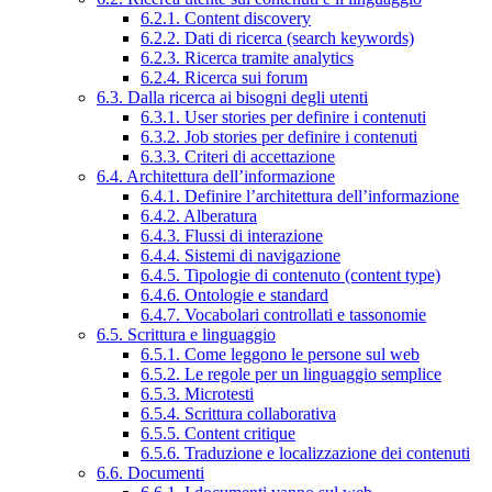
6.2.1. Content discovery
6.2.2. Dati di ricerca (search keywords)
6.2.3. Ricerca tramite analytics
6.2.4. Ricerca sui forum
6.3. Dalla ricerca ai bisogni degli utenti
6.3.1. User stories per definire i contenuti
6.3.2. Job stories per definire i contenuti
6.3.3. Criteri di accettazione
6.4. Architettura dell’informazione
6.4.1. Definire l’architettura dell’informazione
6.4.2. Alberatura
6.4.3. Flussi di interazione
6.4.4. Sistemi di navigazione
6.4.5. Tipologie di contenuto (content type)
6.4.6. Ontologie e standard
6.4.7. Vocabolari controllati e tassonomie
6.5. Scrittura e linguaggio
6.5.1. Come leggono le persone sul web
6.5.2. Le regole per un linguaggio semplice
6.5.3. Microtesti
6.5.4. Scrittura collaborativa
6.5.5. Content critique
6.5.6. Traduzione e localizzazione dei contenuti
6.6. Documenti