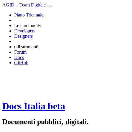
AGID
+
Team Digitale
Piano Triennale
Le community
Developers
Designers
Gli strumenti
Forum
Docs
GitHub
Docs Italia
beta
Documenti pubblici, digitali.