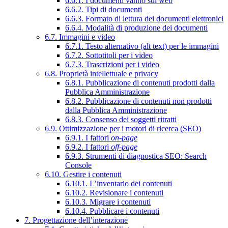
6.6.1. I documenti vanno sul web
6.6.2. Tipi di documenti
6.6.3. Formato di lettura dei documenti elettronici
6.6.4. Modalità di produzione dei documenti
6.7. Immagini e video
6.7.1. Testo alternativo (alt text) per le immagini
6.7.2. Sottotitoli per i video
6.7.3. Trascrizioni per i video
6.8. Proprietà intellettuale e privacy
6.8.1. Pubblicazione di contenuti prodotti dalla
Pubblica Amministrazione
6.8.2. Pubblicazione di contenuti non prodotti
dalla Pubblica Amministrazione
6.8.3. Consenso dei soggetti ritratti
6.9. Ottimizzazione per i motori di ricerca (SEO)
6.9.1. I fattori
on-page
6.9.2. I fattori
off-page
6.9.3. Strumenti di diagnostica SEO: Search
Console
6.10. Gestire i contenuti
6.10.1. L’inventario dei contenuti
6.10.2. Revisionare i contenuti
6.10.3. Migrare i contenuti
6.10.4. Pubblicare i contenuti
7. Progettazione dell’interazione