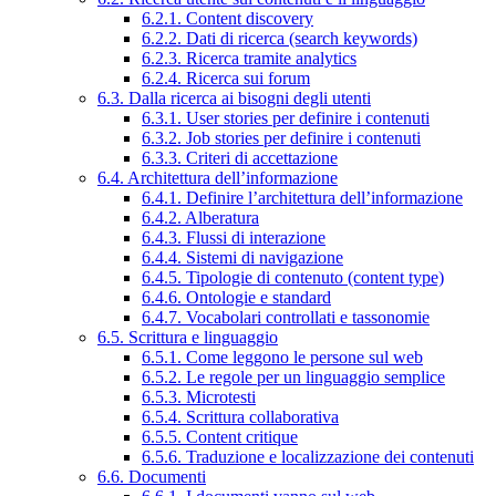
6.2.1. Content discovery
6.2.2. Dati di ricerca (search keywords)
6.2.3. Ricerca tramite analytics
6.2.4. Ricerca sui forum
6.3. Dalla ricerca ai bisogni degli utenti
6.3.1. User stories per definire i contenuti
6.3.2. Job stories per definire i contenuti
6.3.3. Criteri di accettazione
6.4. Architettura dell’informazione
6.4.1. Definire l’architettura dell’informazione
6.4.2. Alberatura
6.4.3. Flussi di interazione
6.4.4. Sistemi di navigazione
6.4.5. Tipologie di contenuto (content type)
6.4.6. Ontologie e standard
6.4.7. Vocabolari controllati e tassonomie
6.5. Scrittura e linguaggio
6.5.1. Come leggono le persone sul web
6.5.2. Le regole per un linguaggio semplice
6.5.3. Microtesti
6.5.4. Scrittura collaborativa
6.5.5. Content critique
6.5.6. Traduzione e localizzazione dei contenuti
6.6. Documenti