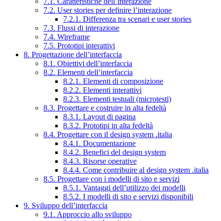
7.1. Caratteristiche dell’interazione
7.2. User stories per definire l’interazione
7.2.1. Differenza tra scenari e user stories
7.3. Flussi di interazione
7.4. Wireframe
7.5. Prototipi interattivi
8. Progettazione dell’interfaccia
8.1. Obiettivi dell’interfaccia
8.2. Elementi dell’interfaccia
8.2.1. Elementi di composizione
8.2.2. Elementi interattivi
8.2.3. Elementi testuali (microtesti)
8.3. Progettare e costruire in alta fedeltà
8.3.1. Layout di pagina
8.3.2. Prototipi in alta fedeltà
8.4. Progettare con il design system .italia
8.4.1. Documentazione
8.4.2. Benefici del design system
8.4.3. Risorse operative
8.4.4. Come contribuire al design system .italia
8.5. Progettare con i modelli di sito e servizi
8.5.1. Vantaggi dell’utilizzo dei modelli
8.5.2. I modelli di sito e servizi disponibili
9. Sviluppo dell’interfaccia
9.1. Approccio allo sviluppo