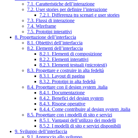
7.1. Caratteristiche dell’interazione
7.2. User stories per definire l’interazione
7.2.1. Differenza tra scenari e user stories
7.3. Flussi di interazione
7.4. Wireframe
7.5. Prototipi interattivi
8. Progettazione dell’interfaccia
8.1. Obiettivi dell’interfaccia
8.2. Elementi dell’interfaccia
8.2.1. Elementi di composizione
8.2.2. Elementi interattivi
8.2.3. Elementi testuali (microtesti)
8.3. Progettare e costruire in alta fedeltà
8.3.1. Layout di pagina
8.3.2. Prototipi in alta fedeltà
8.4. Progettare con il design system .italia
8.4.1. Documentazione
8.4.2. Benefici del design system
8.4.3. Risorse operative
8.4.4. Come contribuire al design system .italia
8.5. Progettare con i modelli di sito e servizi
8.5.1. Vantaggi dell’utilizzo dei modelli
8.5.2. I modelli di sito e servizi disponibili
9. Sviluppo dell’interfaccia
9.1. Approccio allo sviluppo