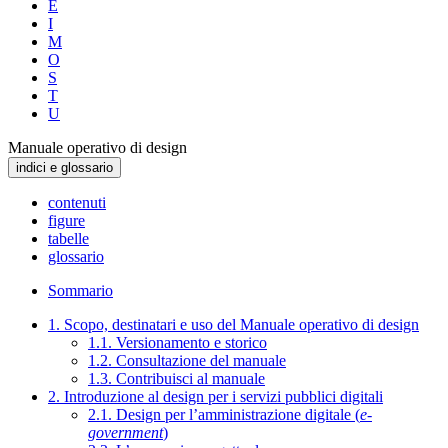
E
I
M
O
S
T
U
Manuale operativo di design
indici e glossario
contenuti
figure
tabelle
glossario
Sommario
1. Scopo, destinatari e uso del Manuale operativo di design
1.1. Versionamento e storico
1.2. Consultazione del manuale
1.3. Contribuisci al manuale
2. Introduzione al design per i servizi pubblici digitali
2.1. Design per l’amministrazione digitale (
e-
government
)