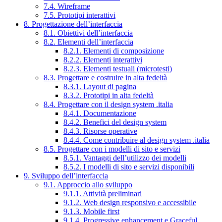
7.4. Wireframe
7.5. Prototipi interattivi
8. Progettazione dell’interfaccia
8.1. Obiettivi dell’interfaccia
8.2. Elementi dell’interfaccia
8.2.1. Elementi di composizione
8.2.2. Elementi interattivi
8.2.3. Elementi testuali (microtesti)
8.3. Progettare e costruire in alta fedeltà
8.3.1. Layout di pagina
8.3.2. Prototipi in alta fedeltà
8.4. Progettare con il design system .italia
8.4.1. Documentazione
8.4.2. Benefici del design system
8.4.3. Risorse operative
8.4.4. Come contribuire al design system .italia
8.5. Progettare con i modelli di sito e servizi
8.5.1. Vantaggi dell’utilizzo dei modelli
8.5.2. I modelli di sito e servizi disponibili
9. Sviluppo dell’interfaccia
9.1. Approccio allo sviluppo
9.1.1. Attività preliminari
9.1.2. Web design responsivo e accessibile
9.1.3. Mobile first
9.1.4. Progressive enhancement e Graceful