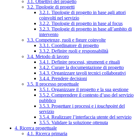
3.1. Obiettivi del progetto
3.2. Tipologie di progetti
3.2.1. Tipologie di progetto in base agli attori
coinvolti nel servizio
3.2.2. Tipologie di progetto in base al focus
3.2.3. Tipologie di progetto in base all’ambito di
intervento
3.3. Competenze, ruoli e figure coinvolte
3.3.1. Coordinatore di progetto
3.3.2. Definire ruoli e responsabilità
3.4. Metodo di lavoro
3.4.1. Definire processi, strumenti e rituali
3.4.2. Curare la documentazione di progetto
3.4.3. Organizzare tavoli tecnici collaborativi
3.4.4. Prendere decisioni
3.5. Il processo progettuale
3.5.1. Organizzare il progetto e la sua gestione
3.5.2. Comprendere il contesto d’uso del servizio
pubblico
3.5.3. Progettare i processi e i
touchpoint
del
servizio
3.5.4. Realizzare l’interfaccia utente del servizio
3.5.5. Validare la soluzione ottenuta
4. Ricerca progettuale
4.1. Ricerca primaria