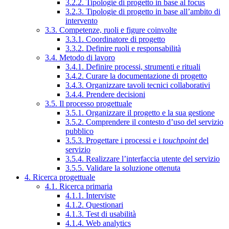
3.2.2. Tipologie di progetto in base al focus
3.2.3. Tipologie di progetto in base all’ambito di
intervento
3.3. Competenze, ruoli e figure coinvolte
3.3.1. Coordinatore di progetto
3.3.2. Definire ruoli e responsabilità
3.4. Metodo di lavoro
3.4.1. Definire processi, strumenti e rituali
3.4.2. Curare la documentazione di progetto
3.4.3. Organizzare tavoli tecnici collaborativi
3.4.4. Prendere decisioni
3.5. Il processo progettuale
3.5.1. Organizzare il progetto e la sua gestione
3.5.2. Comprendere il contesto d’uso del servizio
pubblico
3.5.3. Progettare i processi e i
touchpoint
del
servizio
3.5.4. Realizzare l’interfaccia utente del servizio
3.5.5. Validare la soluzione ottenuta
4. Ricerca progettuale
4.1. Ricerca primaria
4.1.1. Interviste
4.1.2. Questionari
4.1.3. Test di usabilità
4.1.4. Web analytics