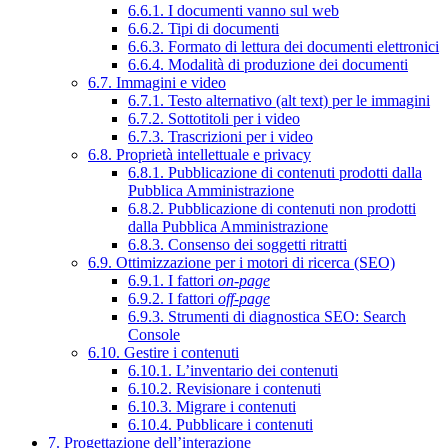
6.6.1. I documenti vanno sul web
6.6.2. Tipi di documenti
6.6.3. Formato di lettura dei documenti elettronici
6.6.4. Modalità di produzione dei documenti
6.7. Immagini e video
6.7.1. Testo alternativo (alt text) per le immagini
6.7.2. Sottotitoli per i video
6.7.3. Trascrizioni per i video
6.8. Proprietà intellettuale e privacy
6.8.1. Pubblicazione di contenuti prodotti dalla
Pubblica Amministrazione
6.8.2. Pubblicazione di contenuti non prodotti
dalla Pubblica Amministrazione
6.8.3. Consenso dei soggetti ritratti
6.9. Ottimizzazione per i motori di ricerca (SEO)
6.9.1. I fattori
on-page
6.9.2. I fattori
off-page
6.9.3. Strumenti di diagnostica SEO: Search
Console
6.10. Gestire i contenuti
6.10.1. L’inventario dei contenuti
6.10.2. Revisionare i contenuti
6.10.3. Migrare i contenuti
6.10.4. Pubblicare i contenuti
7. Progettazione dell’interazione