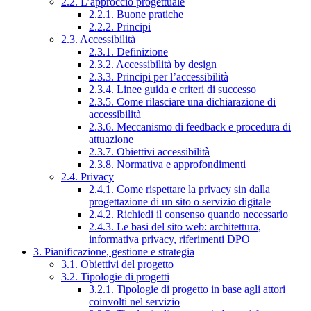
2.2. L’approccio progettuale
2.2.1. Buone pratiche
2.2.2. Principi
2.3. Accessibilità
2.3.1. Definizione
2.3.2. Accessibilità by design
2.3.3. Principi per l’accessibilità
2.3.4. Linee guida e criteri di successo
2.3.5. Come rilasciare una dichiarazione di
accessibilità
2.3.6. Meccanismo di feedback e procedura di
attuazione
2.3.7. Obiettivi accessibilità
2.3.8. Normativa e approfondimenti
2.4. Privacy
2.4.1. Come rispettare la privacy sin dalla
progettazione di un sito o servizio digitale
2.4.2. Richiedi il consenso quando necessario
2.4.3. Le basi del sito web: architettura,
informativa privacy, riferimenti DPO
3. Pianificazione, gestione e strategia
3.1. Obiettivi del progetto
3.2. Tipologie di progetti
3.2.1. Tipologie di progetto in base agli attori
coinvolti nel servizio