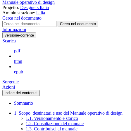
Manuale operativo di design
Progetto:
Designers Italia
Amministrazione:
italia
Cerca nel documento
Cerca nel documento
Informazioni
versione-corrente
Scarica
pdf
html
epub
Sorgente
Azioni
indice dei contenuti
Sommario
1. Scopo, destinatari e uso del Manuale operativo di design
1.1. Versionamento e storico
1.2. Consultazione del manuale
1.3. Contribuisci al manuale