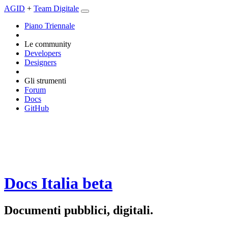
AGID
+
Team Digitale
Piano Triennale
Le community
Developers
Designers
Gli strumenti
Forum
Docs
GitHub
Docs Italia
beta
Documenti pubblici, digitali.