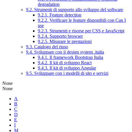
degradation
9.2. Strumenti di supporto allo sviluppo del software
9.2.1. Feature detection
9.2.2. Verificare le feature disponibili con Can I
use
9.2.3. Strumenti e risorse per CSS e JavaScript
9.2.4. Supporto browser
9.2.5. Misurare le prestazioni
9.3. Catalogo del riuso
9.4. Sviluppare con il design system .italia
9.4.1. Il framework Bootstrap Italia
9.4.2. Il kit di sviluppo React
9.4.3. Il kit di sviluppo Angular
9.5. Sviluppare con i modelli di sito e servizi
None
None
A
B
C
D
E
I
M