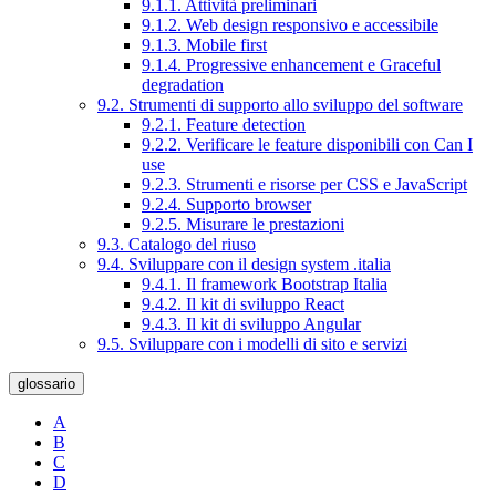
9.1.1. Attività preliminari
9.1.2. Web design responsivo e accessibile
9.1.3. Mobile first
9.1.4. Progressive enhancement e Graceful
degradation
9.2. Strumenti di supporto allo sviluppo del software
9.2.1. Feature detection
9.2.2. Verificare le feature disponibili con Can I
use
9.2.3. Strumenti e risorse per CSS e JavaScript
9.2.4. Supporto browser
9.2.5. Misurare le prestazioni
9.3. Catalogo del riuso
9.4. Sviluppare con il design system .italia
9.4.1. Il framework Bootstrap Italia
9.4.2. Il kit di sviluppo React
9.4.3. Il kit di sviluppo Angular
9.5. Sviluppare con i modelli di sito e servizi
glossario
A
B
C
D