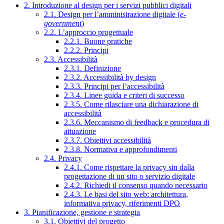
2. Introduzione al design per i servizi pubblici digitali
2.1. Design per l’amministrazione digitale (
e-
government
)
2.2. L’approccio progettuale
2.2.1. Buone pratiche
2.2.2. Principi
2.3. Accessibilità
2.3.1. Definizione
2.3.2. Accessibilità by design
2.3.3. Principi per l’accessibilità
2.3.4. Linee guida e criteri di successo
2.3.5. Come rilasciare una dichiarazione di
accessibilità
2.3.6. Meccanismo di feedback e procedura di
attuazione
2.3.7. Obiettivi accessibilità
2.3.8. Normativa e approfondimenti
2.4. Privacy
2.4.1. Come rispettare la privacy sin dalla
progettazione di un sito o servizio digitale
2.4.2. Richiedi il consenso quando necessario
2.4.3. Le basi del sito web: architettura,
informativa privacy, riferimenti DPO
3. Pianificazione, gestione e strategia
3.1. Obiettivi del progetto