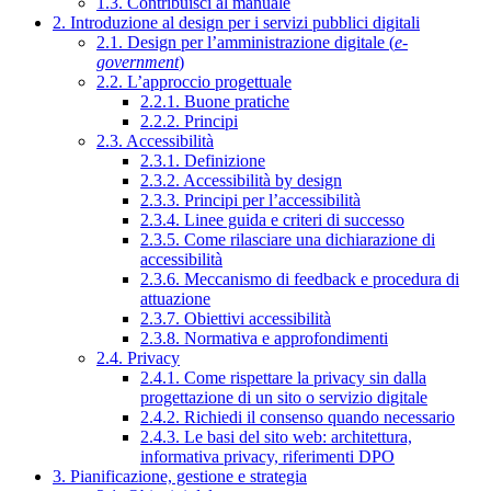
1.3. Contribuisci al manuale
2. Introduzione al design per i servizi pubblici digitali
2.1. Design per l’amministrazione digitale (
e-
government
)
2.2. L’approccio progettuale
2.2.1. Buone pratiche
2.2.2. Principi
2.3. Accessibilità
2.3.1. Definizione
2.3.2. Accessibilità by design
2.3.3. Principi per l’accessibilità
2.3.4. Linee guida e criteri di successo
2.3.5. Come rilasciare una dichiarazione di
accessibilità
2.3.6. Meccanismo di feedback e procedura di
attuazione
2.3.7. Obiettivi accessibilità
2.3.8. Normativa e approfondimenti
2.4. Privacy
2.4.1. Come rispettare la privacy sin dalla
progettazione di un sito o servizio digitale
2.4.2. Richiedi il consenso quando necessario
2.4.3. Le basi del sito web: architettura,
informativa privacy, riferimenti DPO
3. Pianificazione, gestione e strategia