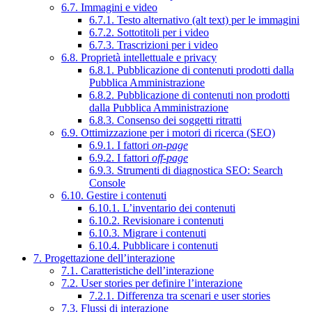
6.7. Immagini e video
6.7.1. Testo alternativo (alt text) per le immagini
6.7.2. Sottotitoli per i video
6.7.3. Trascrizioni per i video
6.8. Proprietà intellettuale e privacy
6.8.1. Pubblicazione di contenuti prodotti dalla
Pubblica Amministrazione
6.8.2. Pubblicazione di contenuti non prodotti
dalla Pubblica Amministrazione
6.8.3. Consenso dei soggetti ritratti
6.9. Ottimizzazione per i motori di ricerca (SEO)
6.9.1. I fattori
on-page
6.9.2. I fattori
off-page
6.9.3. Strumenti di diagnostica SEO: Search
Console
6.10. Gestire i contenuti
6.10.1. L’inventario dei contenuti
6.10.2. Revisionare i contenuti
6.10.3. Migrare i contenuti
6.10.4. Pubblicare i contenuti
7. Progettazione dell’interazione
7.1. Caratteristiche dell’interazione
7.2. User stories per definire l’interazione
7.2.1. Differenza tra scenari e user stories
7.3. Flussi di interazione