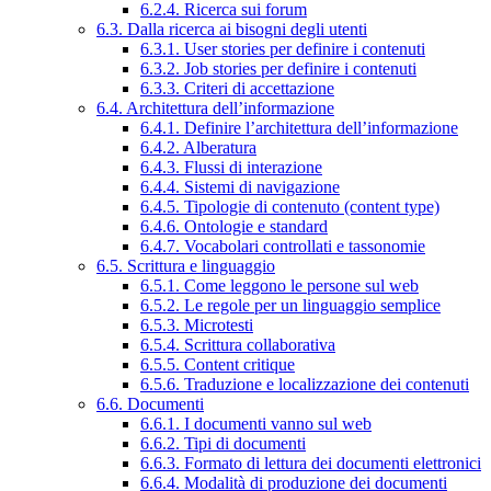
6.2.4. Ricerca sui forum
6.3. Dalla ricerca ai bisogni degli utenti
6.3.1. User stories per definire i contenuti
6.3.2. Job stories per definire i contenuti
6.3.3. Criteri di accettazione
6.4. Architettura dell’informazione
6.4.1. Definire l’architettura dell’informazione
6.4.2. Alberatura
6.4.3. Flussi di interazione
6.4.4. Sistemi di navigazione
6.4.5. Tipologie di contenuto (content type)
6.4.6. Ontologie e standard
6.4.7. Vocabolari controllati e tassonomie
6.5. Scrittura e linguaggio
6.5.1. Come leggono le persone sul web
6.5.2. Le regole per un linguaggio semplice
6.5.3. Microtesti
6.5.4. Scrittura collaborativa
6.5.5. Content critique
6.5.6. Traduzione e localizzazione dei contenuti
6.6. Documenti
6.6.1. I documenti vanno sul web
6.6.2. Tipi di documenti
6.6.3. Formato di lettura dei documenti elettronici
6.6.4. Modalità di produzione dei documenti