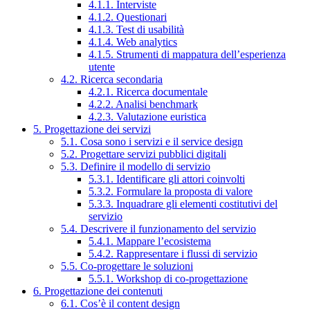
4.1.1. Interviste
4.1.2. Questionari
4.1.3. Test di usabilità
4.1.4. Web analytics
4.1.5. Strumenti di mappatura dell’esperienza
utente
4.2. Ricerca secondaria
4.2.1. Ricerca documentale
4.2.2. Analisi benchmark
4.2.3. Valutazione euristica
5. Progettazione dei servizi
5.1. Cosa sono i servizi e il service design
5.2. Progettare servizi pubblici digitali
5.3. Definire il modello di servizio
5.3.1. Identificare gli attori coinvolti
5.3.2. Formulare la proposta di valore
5.3.3. Inquadrare gli elementi costitutivi del
servizio
5.4. Descrivere il funzionamento del servizio
5.4.1. Mappare l’ecosistema
5.4.2. Rappresentare i flussi di servizio
5.5. Co-progettare le soluzioni
5.5.1. Workshop di co-progettazione
6. Progettazione dei contenuti
6.1. Cos’è il content design