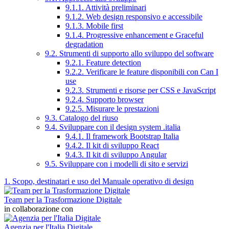
9.1.1. Attività preliminari
9.1.2. Web design responsivo e accessibile
9.1.3. Mobile first
9.1.4. Progressive enhancement e Graceful
degradation
9.2. Strumenti di supporto allo sviluppo del software
9.2.1. Feature detection
9.2.2. Verificare le feature disponibili con Can I
use
9.2.3. Strumenti e risorse per CSS e JavaScript
9.2.4. Supporto browser
9.2.5. Misurare le prestazioni
9.3. Catalogo del riuso
9.4. Sviluppare con il design system .italia
9.4.1. Il framework Bootstrap Italia
9.4.2. Il kit di sviluppo React
9.4.3. Il kit di sviluppo Angular
9.5. Sviluppare con i modelli di sito e servizi
1. Scopo, destinatari e uso del Manuale operativo di design
Team per la Trasformazione Digitale
in collaborazione con
Agenzia per l'Italia Digitale