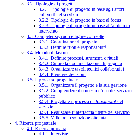
3.2. Tipologie di progetti
3.2.1. Tipologie di progetto in base agli attori
coinvolti nel servizio
3.2.2. Tipologie di progetto in base al focus
3.2.3. Tipologie di progetto in base all’ambito di
intervento
3.3. Competenze, ruoli e figure coinvolte
3.3.1. Coordinatore di progetto
3.3.2. Definire ruoli e responsabilità
3.4. Metodo di lavoro
3.4.1. Definire processi, strumenti e rituali
3.4.2. Curare la documentazione di progetto
3.4.3. Organizzare tavoli tecnici collaborativi
3.4.4. Prendere decisioni
3.5. Il processo progettuale
3.5.1. Organizzare il progetto e la sua gestione
3.5.2. Comprendere il contesto d’uso del servizio
pubblico
3.5.3. Progettare i processi e i
touchpoint
del
servizio
3.5.4. Realizzare l’interfaccia utente del servizio
3.5.5. Validare la soluzione ottenuta
4. Ricerca progettuale
4.1. Ricerca primaria
4.1.1. Interviste