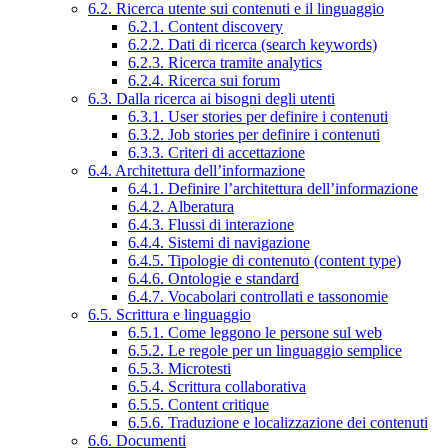
6.2. Ricerca utente sui contenuti e il linguaggio
6.2.1. Content discovery
6.2.2. Dati di ricerca (search keywords)
6.2.3. Ricerca tramite analytics
6.2.4. Ricerca sui forum
6.3. Dalla ricerca ai bisogni degli utenti
6.3.1. User stories per definire i contenuti
6.3.2. Job stories per definire i contenuti
6.3.3. Criteri di accettazione
6.4. Architettura dell’informazione
6.4.1. Definire l’architettura dell’informazione
6.4.2. Alberatura
6.4.3. Flussi di interazione
6.4.4. Sistemi di navigazione
6.4.5. Tipologie di contenuto (content type)
6.4.6. Ontologie e standard
6.4.7. Vocabolari controllati e tassonomie
6.5. Scrittura e linguaggio
6.5.1. Come leggono le persone sul web
6.5.2. Le regole per un linguaggio semplice
6.5.3. Microtesti
6.5.4. Scrittura collaborativa
6.5.5. Content critique
6.5.6. Traduzione e localizzazione dei contenuti
6.6. Documenti