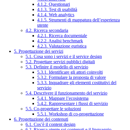
4.1.2. Questionari
4.1.3. Test di usabilità
4.1.4. Web analytics
4.1.5. Strumenti di mappatura dell’esperienza
utente
4.2. Ricerca secondaria
4.2.1. Ricerca documentale
4.2.2. Analisi benchmark
4.2.3. Valutazione euristica
5. Progettazione dei servizi
5.1. Cosa sono i servizi e il service design
5.2. Progettare servizi pubblici digitali
5.3. Definire il modello di servizio
5.3.1. Identificare gli attori coinvolti
5.3.2. Formulare la proposta di valore
5.3.3. Inquadrare gli elementi costitutivi del
servizio
5.4. Descrivere il funzionamento del servizio
5.4.1. Mappare l’ecosistema
5.4.2. Rappresentare i flussi di servizio
5.5. Co-progettare le soluzioni
5.5.1. Workshop di co-progettazione
6. Progettazione dei contenuti
6.1. Cos’è il content design
6.2. Ricerca utente sui contenuti e il linguaggio