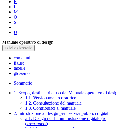
E
I
M
O
S
T
U
Manuale operativo di design
indici e glossario
contenuti
figure
tabelle
glossario
Sommario
1. Scopo, destinatari e uso del Manuale operativo di design
1.1. Versionamento e storico
1.2. Consultazione del manuale
1.3. Contribuisci al manuale
2. Introduzione al design per i servizi pubblici digitali
2.1. Design per l’amministrazione digitale (
e-
government
)