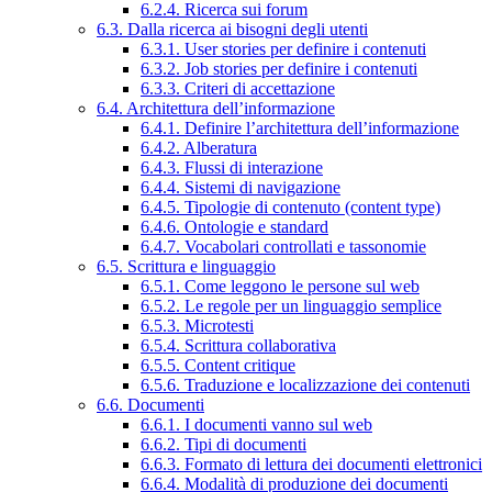
6.2.4. Ricerca sui forum
6.3. Dalla ricerca ai bisogni degli utenti
6.3.1. User stories per definire i contenuti
6.3.2. Job stories per definire i contenuti
6.3.3. Criteri di accettazione
6.4. Architettura dell’informazione
6.4.1. Definire l’architettura dell’informazione
6.4.2. Alberatura
6.4.3. Flussi di interazione
6.4.4. Sistemi di navigazione
6.4.5. Tipologie di contenuto (content type)
6.4.6. Ontologie e standard
6.4.7. Vocabolari controllati e tassonomie
6.5. Scrittura e linguaggio
6.5.1. Come leggono le persone sul web
6.5.2. Le regole per un linguaggio semplice
6.5.3. Microtesti
6.5.4. Scrittura collaborativa
6.5.5. Content critique
6.5.6. Traduzione e localizzazione dei contenuti
6.6. Documenti
6.6.1. I documenti vanno sul web
6.6.2. Tipi di documenti
6.6.3. Formato di lettura dei documenti elettronici
6.6.4. Modalità di produzione dei documenti