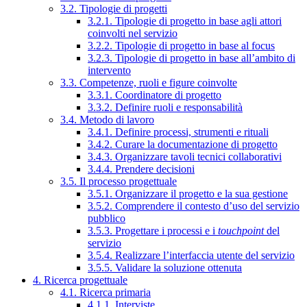
3.2. Tipologie di progetti
3.2.1. Tipologie di progetto in base agli attori
coinvolti nel servizio
3.2.2. Tipologie di progetto in base al focus
3.2.3. Tipologie di progetto in base all’ambito di
intervento
3.3. Competenze, ruoli e figure coinvolte
3.3.1. Coordinatore di progetto
3.3.2. Definire ruoli e responsabilità
3.4. Metodo di lavoro
3.4.1. Definire processi, strumenti e rituali
3.4.2. Curare la documentazione di progetto
3.4.3. Organizzare tavoli tecnici collaborativi
3.4.4. Prendere decisioni
3.5. Il processo progettuale
3.5.1. Organizzare il progetto e la sua gestione
3.5.2. Comprendere il contesto d’uso del servizio
pubblico
3.5.3. Progettare i processi e i
touchpoint
del
servizio
3.5.4. Realizzare l’interfaccia utente del servizio
3.5.5. Validare la soluzione ottenuta
4. Ricerca progettuale
4.1. Ricerca primaria
4.1.1. Interviste