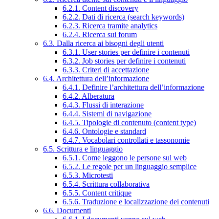
6.2.1. Content discovery
6.2.2. Dati di ricerca (search keywords)
6.2.3. Ricerca tramite analytics
6.2.4. Ricerca sui forum
6.3. Dalla ricerca ai bisogni degli utenti
6.3.1. User stories per definire i contenuti
6.3.2. Job stories per definire i contenuti
6.3.3. Criteri di accettazione
6.4. Architettura dell’informazione
6.4.1. Definire l’architettura dell’informazione
6.4.2. Alberatura
6.4.3. Flussi di interazione
6.4.4. Sistemi di navigazione
6.4.5. Tipologie di contenuto (content type)
6.4.6. Ontologie e standard
6.4.7. Vocabolari controllati e tassonomie
6.5. Scrittura e linguaggio
6.5.1. Come leggono le persone sul web
6.5.2. Le regole per un linguaggio semplice
6.5.3. Microtesti
6.5.4. Scrittura collaborativa
6.5.5. Content critique
6.5.6. Traduzione e localizzazione dei contenuti
6.6. Documenti