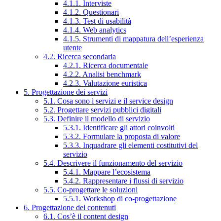
4.1.1. Interviste
4.1.2. Questionari
4.1.3. Test di usabilità
4.1.4. Web analytics
4.1.5. Strumenti di mappatura dell’esperienza
utente
4.2. Ricerca secondaria
4.2.1. Ricerca documentale
4.2.2. Analisi benchmark
4.2.3. Valutazione euristica
5. Progettazione dei servizi
5.1. Cosa sono i servizi e il service design
5.2. Progettare servizi pubblici digitali
5.3. Definire il modello di servizio
5.3.1. Identificare gli attori coinvolti
5.3.2. Formulare la proposta di valore
5.3.3. Inquadrare gli elementi costitutivi del
servizio
5.4. Descrivere il funzionamento del servizio
5.4.1. Mappare l’ecosistema
5.4.2. Rappresentare i flussi di servizio
5.5. Co-progettare le soluzioni
5.5.1. Workshop di co-progettazione
6. Progettazione dei contenuti
6.1. Cos’è il content design