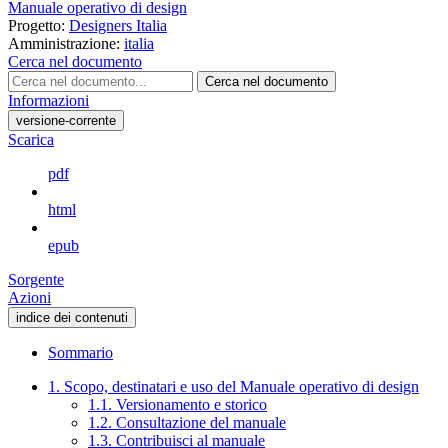
Manuale operativo di design
Progetto:
Designers Italia
Amministrazione:
italia
Cerca nel documento
Cerca nel documento
Informazioni
versione-corrente
Scarica
pdf
html
epub
Sorgente
Azioni
indice dei contenuti
Sommario
1. Scopo, destinatari e uso del Manuale operativo di design
1.1. Versionamento e storico
1.2. Consultazione del manuale
1.3. Contribuisci al manuale