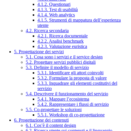
4.1.2. Questionari
4.1.3. Test di usabilità
4.1.4. Web analytics
4.1.5. Strumenti di mappatura dell’esperienza
utente
4.2. Ricerca secondaria
4.2.1. Ricerca documentale
4.2.2. Analisi benchmark
4.2.3. Valutazione euristica
5. Progettazione dei servizi
5.1. Cosa sono i servizi e il service design
5.2. Progettare servizi pubblici digitali
5.3. Definire il modello di servizio
5.3.1. Identificare gli attori coinvolti
5.3.2. Formulare la proposta di valore
5.3.3. Inquadrare gli elementi costitutivi del
servizio
5.4. Descrivere il funzionamento del servizio
5.4.1. Mappare l’ecosistema
5.4.2. Rappresentare i flussi di servizio
5.5. Co-progettare le soluzioni
5.5.1. Workshop di co-progettazione
6. Progettazione dei contenuti
6.1. Cos’è il content design
6.2. Ricerca utente sui contenuti e il linguaggio