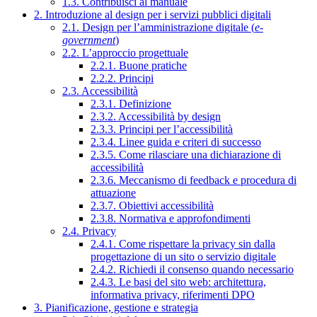
1.3. Contribuisci al manuale
2. Introduzione al design per i servizi pubblici digitali
2.1. Design per l’amministrazione digitale (
e-
government
)
2.2. L’approccio progettuale
2.2.1. Buone pratiche
2.2.2. Principi
2.3. Accessibilità
2.3.1. Definizione
2.3.2. Accessibilità by design
2.3.3. Principi per l’accessibilità
2.3.4. Linee guida e criteri di successo
2.3.5. Come rilasciare una dichiarazione di
accessibilità
2.3.6. Meccanismo di feedback e procedura di
attuazione
2.3.7. Obiettivi accessibilità
2.3.8. Normativa e approfondimenti
2.4. Privacy
2.4.1. Come rispettare la privacy sin dalla
progettazione di un sito o servizio digitale
2.4.2. Richiedi il consenso quando necessario
2.4.3. Le basi del sito web: architettura,
informativa privacy, riferimenti DPO
3. Pianificazione, gestione e strategia