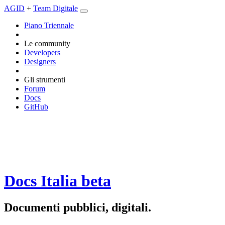
AGID
+
Team Digitale
Piano Triennale
Le community
Developers
Designers
Gli strumenti
Forum
Docs
GitHub
Docs Italia
beta
Documenti pubblici, digitali.