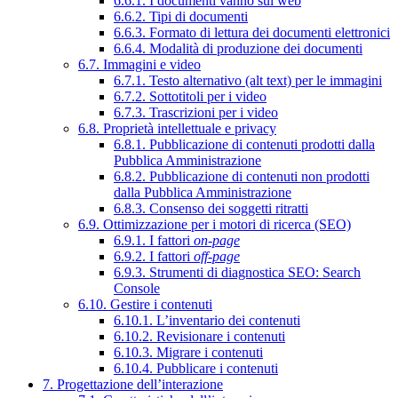
6.6.1. I documenti vanno sul web
6.6.2. Tipi di documenti
6.6.3. Formato di lettura dei documenti elettronici
6.6.4. Modalità di produzione dei documenti
6.7. Immagini e video
6.7.1. Testo alternativo (alt text) per le immagini
6.7.2. Sottotitoli per i video
6.7.3. Trascrizioni per i video
6.8. Proprietà intellettuale e privacy
6.8.1. Pubblicazione di contenuti prodotti dalla
Pubblica Amministrazione
6.8.2. Pubblicazione di contenuti non prodotti
dalla Pubblica Amministrazione
6.8.3. Consenso dei soggetti ritratti
6.9. Ottimizzazione per i motori di ricerca (SEO)
6.9.1. I fattori
on-page
6.9.2. I fattori
off-page
6.9.3. Strumenti di diagnostica SEO: Search
Console
6.10. Gestire i contenuti
6.10.1. L’inventario dei contenuti
6.10.2. Revisionare i contenuti
6.10.3. Migrare i contenuti
6.10.4. Pubblicare i contenuti
7. Progettazione dell’interazione