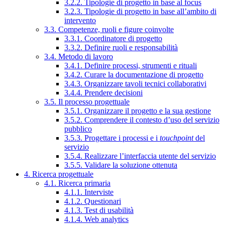
3.2.2. Tipologie di progetto in base al focus
3.2.3. Tipologie di progetto in base all’ambito di
intervento
3.3. Competenze, ruoli e figure coinvolte
3.3.1. Coordinatore di progetto
3.3.2. Definire ruoli e responsabilità
3.4. Metodo di lavoro
3.4.1. Definire processi, strumenti e rituali
3.4.2. Curare la documentazione di progetto
3.4.3. Organizzare tavoli tecnici collaborativi
3.4.4. Prendere decisioni
3.5. Il processo progettuale
3.5.1. Organizzare il progetto e la sua gestione
3.5.2. Comprendere il contesto d’uso del servizio
pubblico
3.5.3. Progettare i processi e i
touchpoint
del
servizio
3.5.4. Realizzare l’interfaccia utente del servizio
3.5.5. Validare la soluzione ottenuta
4. Ricerca progettuale
4.1. Ricerca primaria
4.1.1. Interviste
4.1.2. Questionari
4.1.3. Test di usabilità
4.1.4. Web analytics