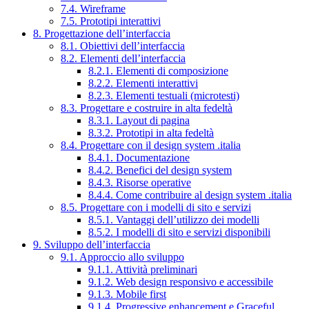
7.4. Wireframe
7.5. Prototipi interattivi
8. Progettazione dell’interfaccia
8.1. Obiettivi dell’interfaccia
8.2. Elementi dell’interfaccia
8.2.1. Elementi di composizione
8.2.2. Elementi interattivi
8.2.3. Elementi testuali (microtesti)
8.3. Progettare e costruire in alta fedeltà
8.3.1. Layout di pagina
8.3.2. Prototipi in alta fedeltà
8.4. Progettare con il design system .italia
8.4.1. Documentazione
8.4.2. Benefici del design system
8.4.3. Risorse operative
8.4.4. Come contribuire al design system .italia
8.5. Progettare con i modelli di sito e servizi
8.5.1. Vantaggi dell’utilizzo dei modelli
8.5.2. I modelli di sito e servizi disponibili
9. Sviluppo dell’interfaccia
9.1. Approccio allo sviluppo
9.1.1. Attività preliminari
9.1.2. Web design responsivo e accessibile
9.1.3. Mobile first
9.1.4. Progressive enhancement e Graceful