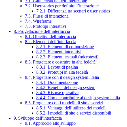
7.1. Caratteristiche dell’interazione
7.2. User stories per definire l’interazione
7.2.1. Differenza tra scenari e user stories
7.3. Flussi di interazione
7.4. Wireframe
7.5. Prototipi interattivi
8. Progettazione dell’interfaccia
8.1. Obiettivi dell’interfaccia
8.2. Elementi dell’interfaccia
8.2.1. Elementi di composizione
8.2.2. Elementi interattivi
8.2.3. Elementi testuali (microtesti)
8.3. Progettare e costruire in alta fedeltà
8.3.1. Layout di pagina
8.3.2. Prototipi in alta fedeltà
8.4. Progettare con il design system .italia
8.4.1. Documentazione
8.4.2. Benefici del design system
8.4.3. Risorse operative
8.4.4. Come contribuire al design system .italia
8.5. Progettare con i modelli di sito e servizi
8.5.1. Vantaggi dell’utilizzo dei modelli
8.5.2. I modelli di sito e servizi disponibili
9. Sviluppo dell’interfaccia
9.1. Approccio allo sviluppo