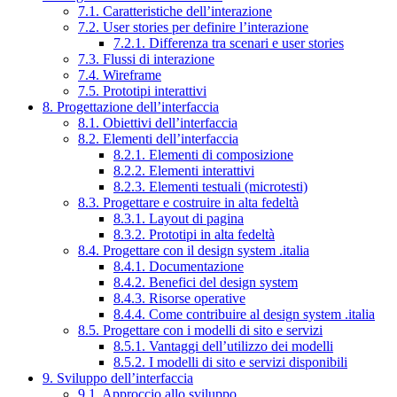
7.1. Caratteristiche dell’interazione
7.2. User stories per definire l’interazione
7.2.1. Differenza tra scenari e user stories
7.3. Flussi di interazione
7.4. Wireframe
7.5. Prototipi interattivi
8. Progettazione dell’interfaccia
8.1. Obiettivi dell’interfaccia
8.2. Elementi dell’interfaccia
8.2.1. Elementi di composizione
8.2.2. Elementi interattivi
8.2.3. Elementi testuali (microtesti)
8.3. Progettare e costruire in alta fedeltà
8.3.1. Layout di pagina
8.3.2. Prototipi in alta fedeltà
8.4. Progettare con il design system .italia
8.4.1. Documentazione
8.4.2. Benefici del design system
8.4.3. Risorse operative
8.4.4. Come contribuire al design system .italia
8.5. Progettare con i modelli di sito e servizi
8.5.1. Vantaggi dell’utilizzo dei modelli
8.5.2. I modelli di sito e servizi disponibili
9. Sviluppo dell’interfaccia
9.1. Approccio allo sviluppo