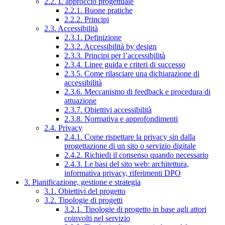
2.2. L’approccio progettuale
2.2.1. Buone pratiche
2.2.2. Principi
2.3. Accessibilità
2.3.1. Definizione
2.3.2. Accessibilità by design
2.3.3. Principi per l’accessibilità
2.3.4. Linee guida e criteri di successo
2.3.5. Come rilasciare una dichiarazione di
accessibilità
2.3.6. Meccanismo di feedback e procedura di
attuazione
2.3.7. Obiettivi accessibilità
2.3.8. Normativa e approfondimenti
2.4. Privacy
2.4.1. Come rispettare la privacy sin dalla
progettazione di un sito o servizio digitale
2.4.2. Richiedi il consenso quando necessario
2.4.3. Le basi del sito web: architettura,
informativa privacy, riferimenti DPO
3. Pianificazione, gestione e strategia
3.1. Obiettivi del progetto
3.2. Tipologie di progetti
3.2.1. Tipologie di progetto in base agli attori
coinvolti nel servizio