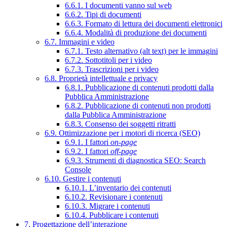
6.6.1. I documenti vanno sul web
6.6.2. Tipi di documenti
6.6.3. Formato di lettura dei documenti elettronici
6.6.4. Modalità di produzione dei documenti
6.7. Immagini e video
6.7.1. Testo alternativo (alt text) per le immagini
6.7.2. Sottotitoli per i video
6.7.3. Trascrizioni per i video
6.8. Proprietà intellettuale e privacy
6.8.1. Pubblicazione di contenuti prodotti dalla
Pubblica Amministrazione
6.8.2. Pubblicazione di contenuti non prodotti
dalla Pubblica Amministrazione
6.8.3. Consenso dei soggetti ritratti
6.9. Ottimizzazione per i motori di ricerca (SEO)
6.9.1. I fattori
on-page
6.9.2. I fattori
off-page
6.9.3. Strumenti di diagnostica SEO: Search
Console
6.10. Gestire i contenuti
6.10.1. L’inventario dei contenuti
6.10.2. Revisionare i contenuti
6.10.3. Migrare i contenuti
6.10.4. Pubblicare i contenuti
7. Progettazione dell’interazione