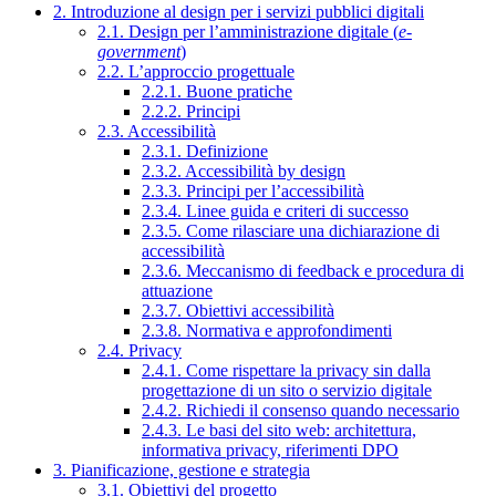
2. Introduzione al design per i servizi pubblici digitali
2.1. Design per l’amministrazione digitale (
e-
government
)
2.2. L’approccio progettuale
2.2.1. Buone pratiche
2.2.2. Principi
2.3. Accessibilità
2.3.1. Definizione
2.3.2. Accessibilità by design
2.3.3. Principi per l’accessibilità
2.3.4. Linee guida e criteri di successo
2.3.5. Come rilasciare una dichiarazione di
accessibilità
2.3.6. Meccanismo di feedback e procedura di
attuazione
2.3.7. Obiettivi accessibilità
2.3.8. Normativa e approfondimenti
2.4. Privacy
2.4.1. Come rispettare la privacy sin dalla
progettazione di un sito o servizio digitale
2.4.2. Richiedi il consenso quando necessario
2.4.3. Le basi del sito web: architettura,
informativa privacy, riferimenti DPO
3. Pianificazione, gestione e strategia
3.1. Obiettivi del progetto