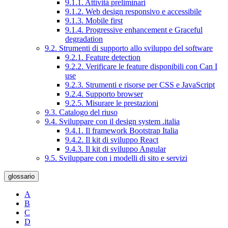
9.1.1. Attività preliminari
9.1.2. Web design responsivo e accessibile
9.1.3. Mobile first
9.1.4. Progressive enhancement e Graceful
degradation
9.2. Strumenti di supporto allo sviluppo del software
9.2.1. Feature detection
9.2.2. Verificare le feature disponibili con Can I
use
9.2.3. Strumenti e risorse per CSS e JavaScript
9.2.4. Supporto browser
9.2.5. Misurare le prestazioni
9.3. Catalogo del riuso
9.4. Sviluppare con il design system .italia
9.4.1. Il framework Bootstrap Italia
9.4.2. Il kit di sviluppo React
9.4.3. Il kit di sviluppo Angular
9.5. Sviluppare con i modelli di sito e servizi
glossario
A
B
C
D