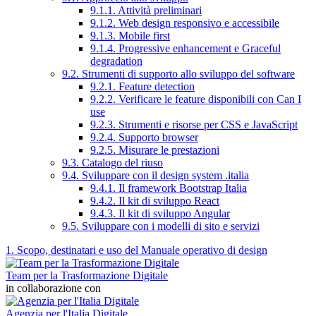
9.1.1. Attività preliminari
9.1.2. Web design responsivo e accessibile
9.1.3. Mobile first
9.1.4. Progressive enhancement e Graceful
degradation
9.2. Strumenti di supporto allo sviluppo del software
9.2.1. Feature detection
9.2.2. Verificare le feature disponibili con Can I
use
9.2.3. Strumenti e risorse per CSS e JavaScript
9.2.4. Supporto browser
9.2.5. Misurare le prestazioni
9.3. Catalogo del riuso
9.4. Sviluppare con il design system .italia
9.4.1. Il framework Bootstrap Italia
9.4.2. Il kit di sviluppo React
9.4.3. Il kit di sviluppo Angular
9.5. Sviluppare con i modelli di sito e servizi
1. Scopo, destinatari e uso del Manuale operativo di design
Team per la Trasformazione Digitale
in collaborazione con
Agenzia per l'Italia Digitale