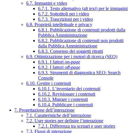
6.7. Immagini e video
6.7.1. Testo alternativo (alt text) per le immagini
6.7.2. Sottotitoli per i video
6.7.3. Trascrizioni per i video
6.8. Proprietà intellettuale e privacy
6.8.1. Pubblicazione di contenuti prodotti dalla
Pubblica Amministrazione
6.8.2. Pubblicazione di contenuti non prodotti
dalla Pubblica Amministrazione
6.8.3. Consenso dei soggetti ritratti
6.9. Ottimizzazione per i motori di ricerca (SEO)
6.9.1. I fattori
on-page
6.9.2. I fattori
off-page
6.9.3. Strumenti di diagnostica SEO: Search
Console
6.10. Gestire i contenuti
6.10.1. L’inventario dei contenuti
6.10.2. Revisionare i contenuti
6.10.3. Migrare i contenuti
6.10.4. Pubblicare i contenuti
7. Progettazione dell’interazione
7.1. Caratteristiche dell’interazione
7.2. User stories per definire l’interazione
7.2.1. Differenza tra scenari e user stories
7.3. Flussi di interazione