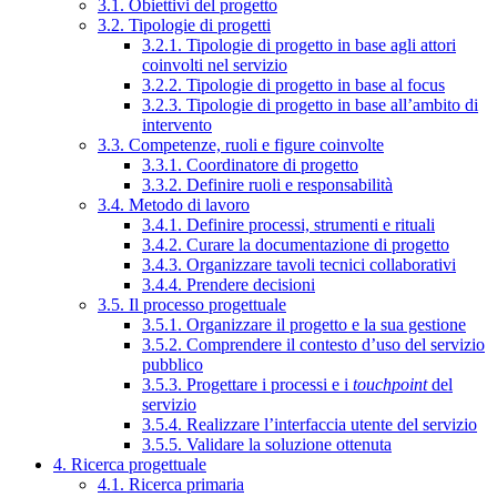
3.1. Obiettivi del progetto
3.2. Tipologie di progetti
3.2.1. Tipologie di progetto in base agli attori
coinvolti nel servizio
3.2.2. Tipologie di progetto in base al focus
3.2.3. Tipologie di progetto in base all’ambito di
intervento
3.3. Competenze, ruoli e figure coinvolte
3.3.1. Coordinatore di progetto
3.3.2. Definire ruoli e responsabilità
3.4. Metodo di lavoro
3.4.1. Definire processi, strumenti e rituali
3.4.2. Curare la documentazione di progetto
3.4.3. Organizzare tavoli tecnici collaborativi
3.4.4. Prendere decisioni
3.5. Il processo progettuale
3.5.1. Organizzare il progetto e la sua gestione
3.5.2. Comprendere il contesto d’uso del servizio
pubblico
3.5.3. Progettare i processi e i
touchpoint
del
servizio
3.5.4. Realizzare l’interfaccia utente del servizio
3.5.5. Validare la soluzione ottenuta
4. Ricerca progettuale
4.1. Ricerca primaria