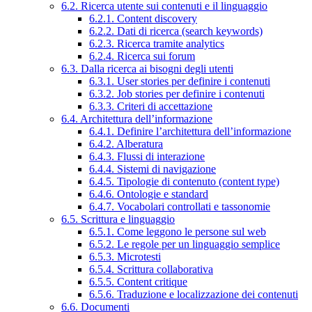
6.2. Ricerca utente sui contenuti e il linguaggio
6.2.1. Content discovery
6.2.2. Dati di ricerca (search keywords)
6.2.3. Ricerca tramite analytics
6.2.4. Ricerca sui forum
6.3. Dalla ricerca ai bisogni degli utenti
6.3.1. User stories per definire i contenuti
6.3.2. Job stories per definire i contenuti
6.3.3. Criteri di accettazione
6.4. Architettura dell’informazione
6.4.1. Definire l’architettura dell’informazione
6.4.2. Alberatura
6.4.3. Flussi di interazione
6.4.4. Sistemi di navigazione
6.4.5. Tipologie di contenuto (content type)
6.4.6. Ontologie e standard
6.4.7. Vocabolari controllati e tassonomie
6.5. Scrittura e linguaggio
6.5.1. Come leggono le persone sul web
6.5.2. Le regole per un linguaggio semplice
6.5.3. Microtesti
6.5.4. Scrittura collaborativa
6.5.5. Content critique
6.5.6. Traduzione e localizzazione dei contenuti
6.6. Documenti