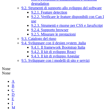
degradation
9.2. Strumenti di supporto allo sviluppo del software
9.2.1. Feature detection
9.2.2. Verificare le feature disponibili con Can I
use
9.2.3. Strumenti e risorse per CSS e JavaScript
9.2.4. Supporto browser
9.2.5. Misurare le prestazioni
9.3. Catalogo del riuso
9.4. Sviluppare con il design system .italia
9.4.1. Il framework Bootstrap Italia
9.4.2. Il kit di sviluppo React
9.4.3. Il kit di sviluppo Angular
9.5. Sviluppare con i modelli di sito e servizi
None
None
A
B
C
D
E
I
M