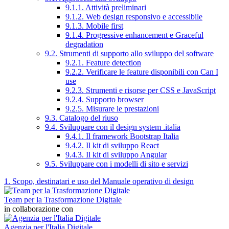
9.1.1. Attività preliminari
9.1.2. Web design responsivo e accessibile
9.1.3. Mobile first
9.1.4. Progressive enhancement e Graceful
degradation
9.2. Strumenti di supporto allo sviluppo del software
9.2.1. Feature detection
9.2.2. Verificare le feature disponibili con Can I
use
9.2.3. Strumenti e risorse per CSS e JavaScript
9.2.4. Supporto browser
9.2.5. Misurare le prestazioni
9.3. Catalogo del riuso
9.4. Sviluppare con il design system .italia
9.4.1. Il framework Bootstrap Italia
9.4.2. Il kit di sviluppo React
9.4.3. Il kit di sviluppo Angular
9.5. Sviluppare con i modelli di sito e servizi
1. Scopo, destinatari e uso del Manuale operativo di design
Team per la Trasformazione Digitale
in collaborazione con
Agenzia per l'Italia Digitale