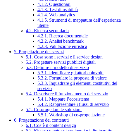
4.1.2. Questionari
4.1.3. Test di usabilità
4.1.4. Web analytics
4.1.5. Strumenti di mappatura dell’esperienza
utente
4.2. Ricerca secondaria
4.2.1. Ricerca documentale
4.2.2. Analisi benchmark
4.2.3. Valutazione euristica
5. Progettazione dei servizi
5.1. Cosa sono i servizi e il service design
5.2. Progettare servizi pubblici digitali
5.3. Definire il modello di servizio
5.3.1. Identificare gli attori coinvolti
5.3.2. Formulare la proposta di valore
5.3.3. Inquadrare gli elementi costitutivi del
servizio
5.4. Descrivere il funzionamento del servizio
5.4.1. Mappare l’ecosistema
5.4.2. Rappresentare i flussi di servizio
5.5. Co-progettare le soluzioni
5.5.1. Workshop di co-progettazione
6. Progettazione dei contenuti
6.1. Cos’è il content design
6.2. Ricerca utente sui contenuti e il linguaggio