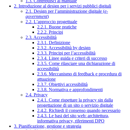
1.3. Contribuisci al manuale
2. Introduzione al design per i servizi pubblici digitali
2.1. Design per l’amministrazione digitale (
e-
government
)
2.2. L’approccio progettuale
2.2.1. Buone pratiche
2.2.2. Principi
2.3. Accessibilità
2.3.1. Definizione
2.3.2. Accessibilità by design
2.3.3. Principi per l’accessibilità
2.3.4. Linee guida e criteri di successo
2.3.5. Come rilasciare una dichiarazione di
accessibilità
2.3.6. Meccanismo di feedback e procedura di
attuazione
2.3.7. Obiettivi accessibilità
2.3.8. Normativa e approfondimenti
2.4. Privacy
2.4.1. Come rispettare la privacy sin dalla
progettazione di un sito o servizio digitale
2.4.2. Richiedi il consenso quando necessario
2.4.3. Le basi del sito web: architettura,
informativa privacy, riferimenti DPO
3. Pianificazione, gestione e strategia