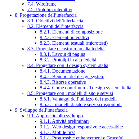
7.4. Wireframe
7.5. Prototipi interattivi
8. Progettazione dell’interfaccia
8.1. Obiettivi dell’interfaccia
8.2. Elementi dell’interfaccia
8.2.1. Elementi di composizione
8.2.2. Elementi interattivi
8.2.3. Elementi testuali (microtesti)
8.3. Progettare e costruire in alta fedeltà
8.3.1. Layout di pagina
8.3.2. Prototipi in alta fedeltà
8.4. Progettare con il design system .italia
8.4.1. Documentazione
8.4.2. Benefici del design system
8.4.3. Risorse operative
8.4.4. Come contribuire al design system .italia
8.5. Progettare con i modelli di sito e servizi
8.5.1. Vantaggi dell’utilizzo dei modelli
8.5.2. I modelli di sito e servizi disponibili
9. Sviluppo dell’interfaccia
9.1. Approccio allo sviluppo
9.1.1. Attività preliminari
9.1.2. Web design responsivo e accessibile
9.1.3. Mobile first
9.1.4. Progressive enhancement e Graceful