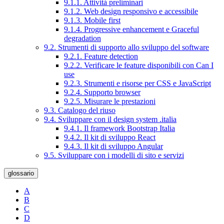
9.1.1. Attività preliminari
9.1.2. Web design responsivo e accessibile
9.1.3. Mobile first
9.1.4. Progressive enhancement e Graceful
degradation
9.2. Strumenti di supporto allo sviluppo del software
9.2.1. Feature detection
9.2.2. Verificare le feature disponibili con Can I
use
9.2.3. Strumenti e risorse per CSS e JavaScript
9.2.4. Supporto browser
9.2.5. Misurare le prestazioni
9.3. Catalogo del riuso
9.4. Sviluppare con il design system .italia
9.4.1. Il framework Bootstrap Italia
9.4.2. Il kit di sviluppo React
9.4.3. Il kit di sviluppo Angular
9.5. Sviluppare con i modelli di sito e servizi
glossario
A
B
C
D