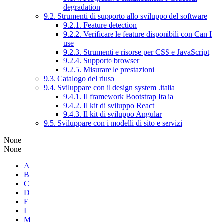
degradation
9.2. Strumenti di supporto allo sviluppo del software
9.2.1. Feature detection
9.2.2. Verificare le feature disponibili con Can I
use
9.2.3. Strumenti e risorse per CSS e JavaScript
9.2.4. Supporto browser
9.2.5. Misurare le prestazioni
9.3. Catalogo del riuso
9.4. Sviluppare con il design system .italia
9.4.1. Il framework Bootstrap Italia
9.4.2. Il kit di sviluppo React
9.4.3. Il kit di sviluppo Angular
9.5. Sviluppare con i modelli di sito e servizi
None
None
A
B
C
D
E
I
M