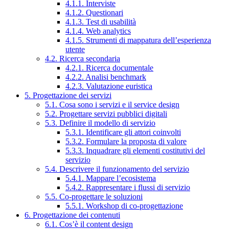
4.1.1. Interviste
4.1.2. Questionari
4.1.3. Test di usabilità
4.1.4. Web analytics
4.1.5. Strumenti di mappatura dell’esperienza
utente
4.2. Ricerca secondaria
4.2.1. Ricerca documentale
4.2.2. Analisi benchmark
4.2.3. Valutazione euristica
5. Progettazione dei servizi
5.1. Cosa sono i servizi e il service design
5.2. Progettare servizi pubblici digitali
5.3. Definire il modello di servizio
5.3.1. Identificare gli attori coinvolti
5.3.2. Formulare la proposta di valore
5.3.3. Inquadrare gli elementi costitutivi del
servizio
5.4. Descrivere il funzionamento del servizio
5.4.1. Mappare l’ecosistema
5.4.2. Rappresentare i flussi di servizio
5.5. Co-progettare le soluzioni
5.5.1. Workshop di co-progettazione
6. Progettazione dei contenuti
6.1. Cos’è il content design