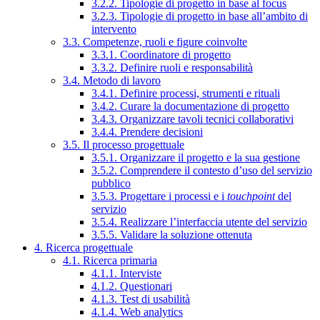
3.2.2. Tipologie di progetto in base al focus
3.2.3. Tipologie di progetto in base all’ambito di
intervento
3.3. Competenze, ruoli e figure coinvolte
3.3.1. Coordinatore di progetto
3.3.2. Definire ruoli e responsabilità
3.4. Metodo di lavoro
3.4.1. Definire processi, strumenti e rituali
3.4.2. Curare la documentazione di progetto
3.4.3. Organizzare tavoli tecnici collaborativi
3.4.4. Prendere decisioni
3.5. Il processo progettuale
3.5.1. Organizzare il progetto e la sua gestione
3.5.2. Comprendere il contesto d’uso del servizio
pubblico
3.5.3. Progettare i processi e i
touchpoint
del
servizio
3.5.4. Realizzare l’interfaccia utente del servizio
3.5.5. Validare la soluzione ottenuta
4. Ricerca progettuale
4.1. Ricerca primaria
4.1.1. Interviste
4.1.2. Questionari
4.1.3. Test di usabilità
4.1.4. Web analytics