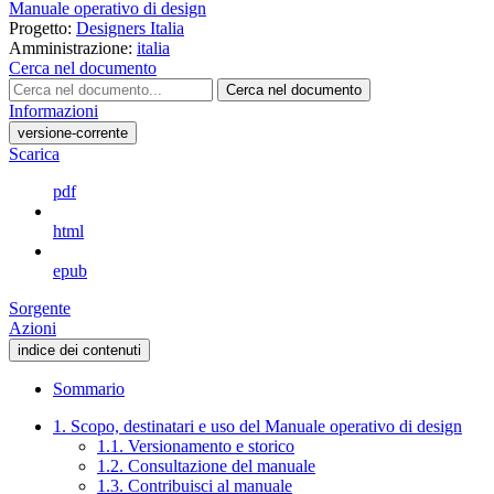
Manuale operativo di design
Progetto:
Designers Italia
Amministrazione:
italia
Cerca nel documento
Cerca nel documento
Informazioni
versione-corrente
Scarica
pdf
html
epub
Sorgente
Azioni
indice dei contenuti
Sommario
1. Scopo, destinatari e uso del Manuale operativo di design
1.1. Versionamento e storico
1.2. Consultazione del manuale
1.3. Contribuisci al manuale