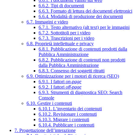
6.6.1. I documenti vanno sul web
6.6.2. Tipi di documenti
6.6.3. Formato di lettura dei documenti elettronici
6.6.4. Modalità di produzione dei documenti
6.7. Immagini e video
6.7.1. Testo alternativo (alt text) per le immagini
6.7.2. Sottotitoli per i video
6.7.3. Trascrizioni per i video
6.8. Proprietà intellettuale e privacy
6.8.1. Pubblicazione di contenuti prodotti dalla
Pubblica Amministrazione
6.8.2. Pubblicazione di contenuti non prodotti
dalla Pubblica Amministrazione
6.8.3. Consenso dei soggetti ritratti
6.9. Ottimizzazione per i motori di ricerca (SEO)
6.9.1. I fattori
on-page
6.9.2. I fattori
off-page
6.9.3. Strumenti di diagnostica SEO: Search
Console
6.10. Gestire i contenuti
6.10.1. L’inventario dei contenuti
6.10.2. Revisionare i contenuti
6.10.3. Migrare i contenuti
6.10.4. Pubblicare i contenuti
7. Progettazione dell’interazione