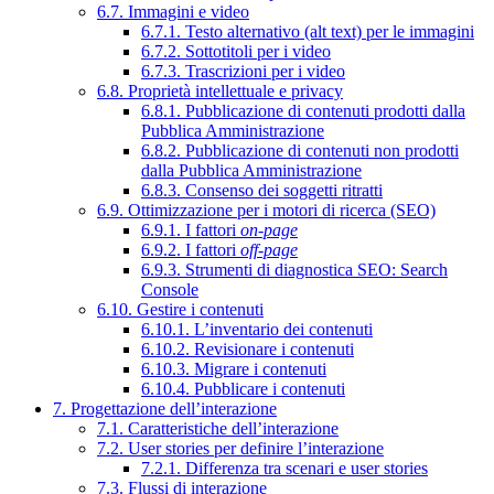
6.7. Immagini e video
6.7.1. Testo alternativo (alt text) per le immagini
6.7.2. Sottotitoli per i video
6.7.3. Trascrizioni per i video
6.8. Proprietà intellettuale e privacy
6.8.1. Pubblicazione di contenuti prodotti dalla
Pubblica Amministrazione
6.8.2. Pubblicazione di contenuti non prodotti
dalla Pubblica Amministrazione
6.8.3. Consenso dei soggetti ritratti
6.9. Ottimizzazione per i motori di ricerca (SEO)
6.9.1. I fattori
on-page
6.9.2. I fattori
off-page
6.9.3. Strumenti di diagnostica SEO: Search
Console
6.10. Gestire i contenuti
6.10.1. L’inventario dei contenuti
6.10.2. Revisionare i contenuti
6.10.3. Migrare i contenuti
6.10.4. Pubblicare i contenuti
7. Progettazione dell’interazione
7.1. Caratteristiche dell’interazione
7.2. User stories per definire l’interazione
7.2.1. Differenza tra scenari e user stories
7.3. Flussi di interazione