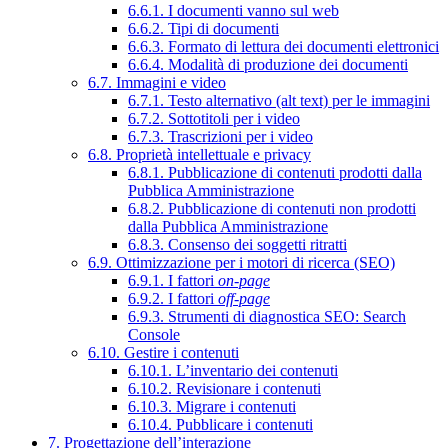
6.6.1. I documenti vanno sul web
6.6.2. Tipi di documenti
6.6.3. Formato di lettura dei documenti elettronici
6.6.4. Modalità di produzione dei documenti
6.7. Immagini e video
6.7.1. Testo alternativo (alt text) per le immagini
6.7.2. Sottotitoli per i video
6.7.3. Trascrizioni per i video
6.8. Proprietà intellettuale e privacy
6.8.1. Pubblicazione di contenuti prodotti dalla
Pubblica Amministrazione
6.8.2. Pubblicazione di contenuti non prodotti
dalla Pubblica Amministrazione
6.8.3. Consenso dei soggetti ritratti
6.9. Ottimizzazione per i motori di ricerca (SEO)
6.9.1. I fattori
on-page
6.9.2. I fattori
off-page
6.9.3. Strumenti di diagnostica SEO: Search
Console
6.10. Gestire i contenuti
6.10.1. L’inventario dei contenuti
6.10.2. Revisionare i contenuti
6.10.3. Migrare i contenuti
6.10.4. Pubblicare i contenuti
7. Progettazione dell’interazione