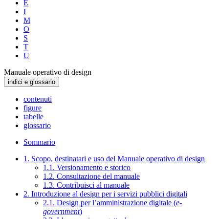
E
I
M
O
S
T
U
Manuale operativo di design
indici e glossario
contenuti
figure
tabelle
glossario
Sommario
1. Scopo, destinatari e uso del Manuale operativo di design
1.1. Versionamento e storico
1.2. Consultazione del manuale
1.3. Contribuisci al manuale
2. Introduzione al design per i servizi pubblici digitali
2.1. Design per l’amministrazione digitale (
e-
government
)