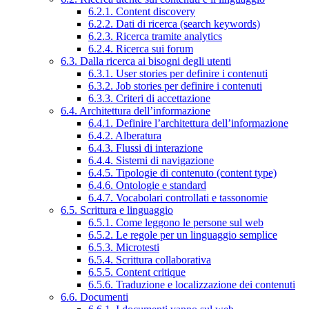
6.2.1. Content discovery
6.2.2. Dati di ricerca (search keywords)
6.2.3. Ricerca tramite analytics
6.2.4. Ricerca sui forum
6.3. Dalla ricerca ai bisogni degli utenti
6.3.1. User stories per definire i contenuti
6.3.2. Job stories per definire i contenuti
6.3.3. Criteri di accettazione
6.4. Architettura dell’informazione
6.4.1. Definire l’architettura dell’informazione
6.4.2. Alberatura
6.4.3. Flussi di interazione
6.4.4. Sistemi di navigazione
6.4.5. Tipologie di contenuto (content type)
6.4.6. Ontologie e standard
6.4.7. Vocabolari controllati e tassonomie
6.5. Scrittura e linguaggio
6.5.1. Come leggono le persone sul web
6.5.2. Le regole per un linguaggio semplice
6.5.3. Microtesti
6.5.4. Scrittura collaborativa
6.5.5. Content critique
6.5.6. Traduzione e localizzazione dei contenuti
6.6. Documenti