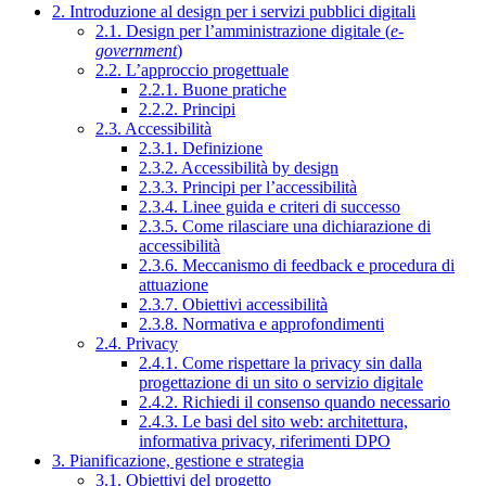
2. Introduzione al design per i servizi pubblici digitali
2.1. Design per l’amministrazione digitale (
e-
government
)
2.2. L’approccio progettuale
2.2.1. Buone pratiche
2.2.2. Principi
2.3. Accessibilità
2.3.1. Definizione
2.3.2. Accessibilità by design
2.3.3. Principi per l’accessibilità
2.3.4. Linee guida e criteri di successo
2.3.5. Come rilasciare una dichiarazione di
accessibilità
2.3.6. Meccanismo di feedback e procedura di
attuazione
2.3.7. Obiettivi accessibilità
2.3.8. Normativa e approfondimenti
2.4. Privacy
2.4.1. Come rispettare la privacy sin dalla
progettazione di un sito o servizio digitale
2.4.2. Richiedi il consenso quando necessario
2.4.3. Le basi del sito web: architettura,
informativa privacy, riferimenti DPO
3. Pianificazione, gestione e strategia
3.1. Obiettivi del progetto