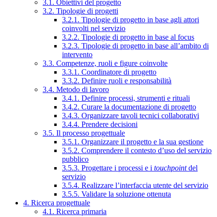
3.1. Obiettivi del progetto
3.2. Tipologie di progetti
3.2.1. Tipologie di progetto in base agli attori
coinvolti nel servizio
3.2.2. Tipologie di progetto in base al focus
3.2.3. Tipologie di progetto in base all’ambito di
intervento
3.3. Competenze, ruoli e figure coinvolte
3.3.1. Coordinatore di progetto
3.3.2. Definire ruoli e responsabilità
3.4. Metodo di lavoro
3.4.1. Definire processi, strumenti e rituali
3.4.2. Curare la documentazione di progetto
3.4.3. Organizzare tavoli tecnici collaborativi
3.4.4. Prendere decisioni
3.5. Il processo progettuale
3.5.1. Organizzare il progetto e la sua gestione
3.5.2. Comprendere il contesto d’uso del servizio
pubblico
3.5.3. Progettare i processi e i
touchpoint
del
servizio
3.5.4. Realizzare l’interfaccia utente del servizio
3.5.5. Validare la soluzione ottenuta
4. Ricerca progettuale
4.1. Ricerca primaria