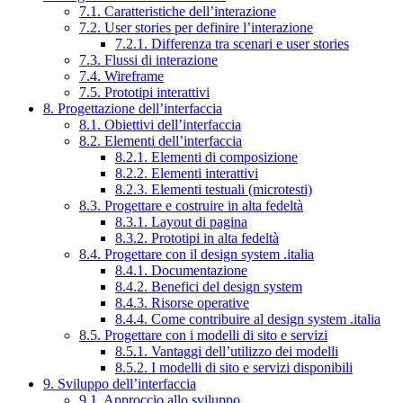
7.1. Caratteristiche dell’interazione
7.2. User stories per definire l’interazione
7.2.1. Differenza tra scenari e user stories
7.3. Flussi di interazione
7.4. Wireframe
7.5. Prototipi interattivi
8. Progettazione dell’interfaccia
8.1. Obiettivi dell’interfaccia
8.2. Elementi dell’interfaccia
8.2.1. Elementi di composizione
8.2.2. Elementi interattivi
8.2.3. Elementi testuali (microtesti)
8.3. Progettare e costruire in alta fedeltà
8.3.1. Layout di pagina
8.3.2. Prototipi in alta fedeltà
8.4. Progettare con il design system .italia
8.4.1. Documentazione
8.4.2. Benefici del design system
8.4.3. Risorse operative
8.4.4. Come contribuire al design system .italia
8.5. Progettare con i modelli di sito e servizi
8.5.1. Vantaggi dell’utilizzo dei modelli
8.5.2. I modelli di sito e servizi disponibili
9. Sviluppo dell’interfaccia
9.1. Approccio allo sviluppo