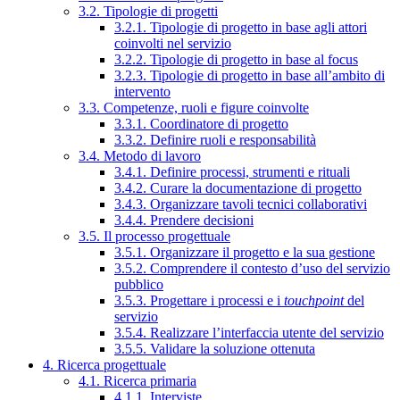
3.2. Tipologie di progetti
3.2.1. Tipologie di progetto in base agli attori
coinvolti nel servizio
3.2.2. Tipologie di progetto in base al focus
3.2.3. Tipologie di progetto in base all’ambito di
intervento
3.3. Competenze, ruoli e figure coinvolte
3.3.1. Coordinatore di progetto
3.3.2. Definire ruoli e responsabilità
3.4. Metodo di lavoro
3.4.1. Definire processi, strumenti e rituali
3.4.2. Curare la documentazione di progetto
3.4.3. Organizzare tavoli tecnici collaborativi
3.4.4. Prendere decisioni
3.5. Il processo progettuale
3.5.1. Organizzare il progetto e la sua gestione
3.5.2. Comprendere il contesto d’uso del servizio
pubblico
3.5.3. Progettare i processi e i
touchpoint
del
servizio
3.5.4. Realizzare l’interfaccia utente del servizio
3.5.5. Validare la soluzione ottenuta
4. Ricerca progettuale
4.1. Ricerca primaria
4.1.1. Interviste