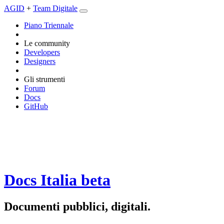
AGID
+
Team Digitale
Piano Triennale
Le community
Developers
Designers
Gli strumenti
Forum
Docs
GitHub
Docs Italia
beta
Documenti pubblici, digitali.