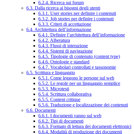
6.2.4. Ricerca sui forum
6.3. Dalla ricerca ai bisogni degli utenti
6.3.1. User stories per definire i contenuti
6.3.2. Job stories per definire i contenuti
6.3.3. Criteri di accettazione
6.4. Architettura dell’informazione
6.4.1. Definire l’architettura dell’informazione
6.4.2. Alberatura
6.4.3. Flussi di interazione
6.4.4. Sistemi di navigazione
6.4.5. Tipologie di contenuto (content type)
6.4.6. Ontologie e standard
6.4.7. Vocabolari controllati e tassonomie
6.5. Scrittura e linguaggio
6.5.1. Come leggono le persone sul web
6.5.2. Le regole per un linguaggio semplice
6.5.3. Microtesti
6.5.4. Scrittura collaborativa
6.5.5. Content critique
6.5.6. Traduzione e localizzazione dei contenuti
6.6. Documenti
6.6.1. I documenti vanno sul web
6.6.2. Tipi di documenti
6.6.3. Formato di lettura dei documenti elettronici
6.6.4. Modalità di produzione dei documenti