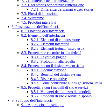
7.1. Caratteristiche dell’interazione
7.2. User stories per definire l’interazione
7.2.1. Differenza tra scenari e user stories
7.3. Flussi di interazione
7.4. Wireframe
7.5. Prototipi interattivi
8. Progettazione dell’interfaccia
8.1. Obiettivi dell’interfaccia
8.2. Elementi dell’interfaccia
8.2.1. Elementi di composizione
8.2.2. Elementi interattivi
8.2.3. Elementi testuali (microtesti)
8.3. Progettare e costruire in alta fedeltà
8.3.1. Layout di pagina
8.3.2. Prototipi in alta fedeltà
8.4. Progettare con il design system .italia
8.4.1. Documentazione
8.4.2. Benefici del design system
8.4.3. Risorse operative
8.4.4. Come contribuire al design system .italia
8.5. Progettare con i modelli di sito e servizi
8.5.1. Vantaggi dell’utilizzo dei modelli
8.5.2. I modelli di sito e servizi disponibili
9. Sviluppo dell’interfaccia
9.1. Approccio allo sviluppo