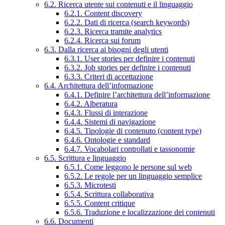
6.2. Ricerca utente sui contenuti e il linguaggio
6.2.1. Content discovery
6.2.2. Dati di ricerca (search keywords)
6.2.3. Ricerca tramite analytics
6.2.4. Ricerca sui forum
6.3. Dalla ricerca ai bisogni degli utenti
6.3.1. User stories per definire i contenuti
6.3.2. Job stories per definire i contenuti
6.3.3. Criteri di accettazione
6.4. Architettura dell’informazione
6.4.1. Definire l’architettura dell’informazione
6.4.2. Alberatura
6.4.3. Flussi di interazione
6.4.4. Sistemi di navigazione
6.4.5. Tipologie di contenuto (content type)
6.4.6. Ontologie e standard
6.4.7. Vocabolari controllati e tassonomie
6.5. Scrittura e linguaggio
6.5.1. Come leggono le persone sul web
6.5.2. Le regole per un linguaggio semplice
6.5.3. Microtesti
6.5.4. Scrittura collaborativa
6.5.5. Content critique
6.5.6. Traduzione e localizzazione dei contenuti
6.6. Documenti