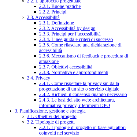
2.2. L’approccio progettuale
2.2.1. Buone pratiche
2.2.2. Principi
2.3. Accessibilità
2.3.1. Definizione
2.3.2. Accessibilità by design
2.3.3. Principi per l’accessibilità
2.3.4. Linee guida e criteri di successo
2.3.5. Come rilasciare una dichiarazione di
accessibilità
2.3.6. Meccanismo di feedback e procedura di
attuazione
2.3.7. Obiettivi accessibilità
2.3.8. Normativa e approfondimenti
2.4. Privacy
2.4.1. Come rispettare la privacy sin dalla
progettazione di un sito o servizio digitale
2.4.2. Richiedi il consenso quando necessario
2.4.3. Le basi del sito web: architettura,
informativa privacy, riferimenti DPO
3. Pianificazione, gestione e strategia
3.1. Obiettivi del progetto
3.2. Tipologie di progetti
3.2.1. Tipologie di progetto in base agli attori
coinvolti nel servizio