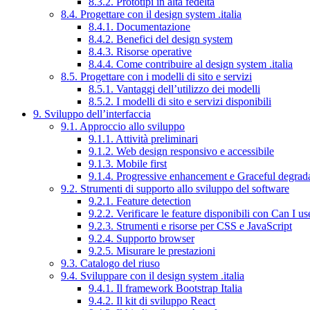
8.3.2. Prototipi in alta fedeltà
8.4. Progettare con il design system .italia
8.4.1. Documentazione
8.4.2. Benefici del design system
8.4.3. Risorse operative
8.4.4. Come contribuire al design system .italia
8.5. Progettare con i modelli di sito e servizi
8.5.1. Vantaggi dell’utilizzo dei modelli
8.5.2. I modelli di sito e servizi disponibili
9. Sviluppo dell’interfaccia
9.1. Approccio allo sviluppo
9.1.1. Attività preliminari
9.1.2. Web design responsivo e accessibile
9.1.3. Mobile first
9.1.4. Progressive enhancement e Graceful degrad
9.2. Strumenti di supporto allo sviluppo del software
9.2.1. Feature detection
9.2.2. Verificare le feature disponibili con Can I us
9.2.3. Strumenti e risorse per CSS e JavaScript
9.2.4. Supporto browser
9.2.5. Misurare le prestazioni
9.3. Catalogo del riuso
9.4. Sviluppare con il design system .italia
9.4.1. Il framework Bootstrap Italia
9.4.2. Il kit di sviluppo React