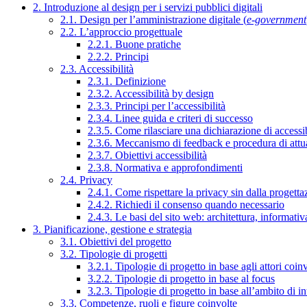
2. Introduzione al design per i servizi pubblici digitali
2.1. Design per l’amministrazione digitale (
e-government
2.2. L’approccio progettuale
2.2.1. Buone pratiche
2.2.2. Principi
2.3. Accessibilità
2.3.1. Definizione
2.3.2. Accessibilità by design
2.3.3. Principi per l’accessibilità
2.3.4. Linee guida e criteri di successo
2.3.5. Come rilasciare una dichiarazione di accessib
2.3.6. Meccanismo di feedback e procedura di attu
2.3.7. Obiettivi accessibilità
2.3.8. Normativa e approfondimenti
2.4. Privacy
2.4.1. Come rispettare la privacy sin dalla progettaz
2.4.2. Richiedi il consenso quando necessario
2.4.3. Le basi del sito web: architettura, informati
3. Pianificazione, gestione e strategia
3.1. Obiettivi del progetto
3.2. Tipologie di progetti
3.2.1. Tipologie di progetto in base agli attori coinv
3.2.2. Tipologie di progetto in base al focus
3.2.3. Tipologie di progetto in base all’ambito di i
3.3. Competenze, ruoli e figure coinvolte