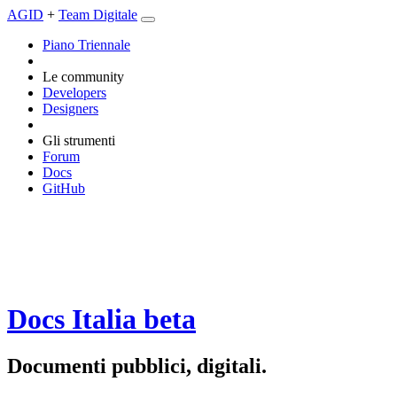
AGID
+
Team Digitale
Piano Triennale
Le community
Developers
Designers
Gli strumenti
Forum
Docs
GitHub
Docs Italia
beta
Documenti pubblici, digitali.