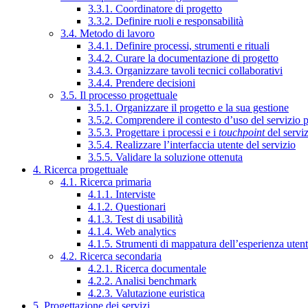
3.3.1. Coordinatore di progetto
3.3.2. Definire ruoli e responsabilità
3.4. Metodo di lavoro
3.4.1. Definire processi, strumenti e rituali
3.4.2. Curare la documentazione di progetto
3.4.3. Organizzare tavoli tecnici collaborativi
3.4.4. Prendere decisioni
3.5. Il processo progettuale
3.5.1. Organizzare il progetto e la sua gestione
3.5.2. Comprendere il contesto d’uso del servizio 
3.5.3. Progettare i processi e i
touchpoint
del servi
3.5.4. Realizzare l’interfaccia utente del servizio
3.5.5. Validare la soluzione ottenuta
4. Ricerca progettuale
4.1. Ricerca primaria
4.1.1. Interviste
4.1.2. Questionari
4.1.3. Test di usabilità
4.1.4. Web analytics
4.1.5. Strumenti di mappatura dell’esperienza uten
4.2. Ricerca secondaria
4.2.1. Ricerca documentale
4.2.2. Analisi benchmark
4.2.3. Valutazione euristica
5. Progettazione dei servizi