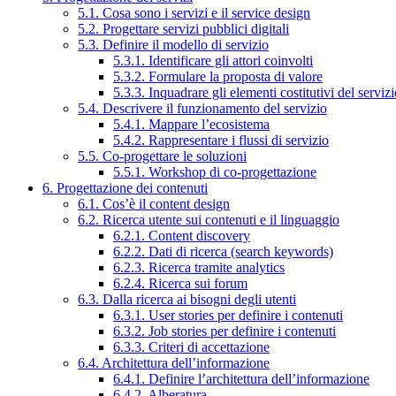
5.1. Cosa sono i servizi e il service design
5.2. Progettare servizi pubblici digitali
5.3. Definire il modello di servizio
5.3.1. Identificare gli attori coinvolti
5.3.2. Formulare la proposta di valore
5.3.3. Inquadrare gli elementi costitutivi del serviz
5.4. Descrivere il funzionamento del servizio
5.4.1. Mappare l’ecosistema
5.4.2. Rappresentare i flussi di servizio
5.5. Co-progettare le soluzioni
5.5.1. Workshop di co-progettazione
6. Progettazione dei contenuti
6.1. Cos’è il content design
6.2. Ricerca utente sui contenuti e il linguaggio
6.2.1. Content discovery
6.2.2. Dati di ricerca (search keywords)
6.2.3. Ricerca tramite analytics
6.2.4. Ricerca sui forum
6.3. Dalla ricerca ai bisogni degli utenti
6.3.1. User stories per definire i contenuti
6.3.2. Job stories per definire i contenuti
6.3.3. Criteri di accettazione
6.4. Architettura dell’informazione
6.4.1. Definire l’architettura dell’informazione
6.4.2. Alberatura