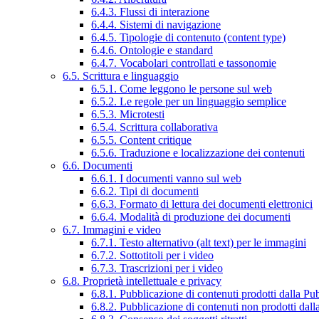
6.4.3. Flussi di interazione
6.4.4. Sistemi di navigazione
6.4.5. Tipologie di contenuto (content type)
6.4.6. Ontologie e standard
6.4.7. Vocabolari controllati e tassonomie
6.5. Scrittura e linguaggio
6.5.1. Come leggono le persone sul web
6.5.2. Le regole per un linguaggio semplice
6.5.3. Microtesti
6.5.4. Scrittura collaborativa
6.5.5. Content critique
6.5.6. Traduzione e localizzazione dei contenuti
6.6. Documenti
6.6.1. I documenti vanno sul web
6.6.2. Tipi di documenti
6.6.3. Formato di lettura dei documenti elettronici
6.6.4. Modalità di produzione dei documenti
6.7. Immagini e video
6.7.1. Testo alternativo (alt text) per le immagini
6.7.2. Sottotitoli per i video
6.7.3. Trascrizioni per i video
6.8. Proprietà intellettuale e privacy
6.8.1. Pubblicazione di contenuti prodotti dalla P
6.8.2. Pubblicazione di contenuti non prodotti dal