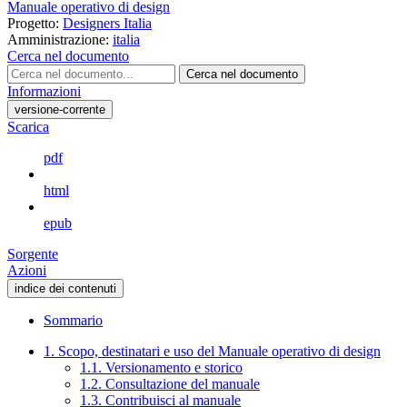
Manuale operativo di design
Progetto:
Designers Italia
Amministrazione:
italia
Cerca nel documento
Cerca nel documento
Informazioni
versione-corrente
Scarica
pdf
html
epub
Sorgente
Azioni
indice dei contenuti
Sommario
1. Scopo, destinatari e uso del Manuale operativo di design
1.1. Versionamento e storico
1.2. Consultazione del manuale
1.3. Contribuisci al manuale