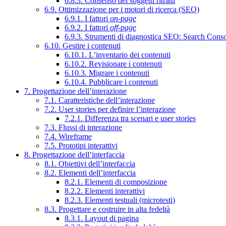
6.8.3. Consenso dei soggetti ritratti
6.9. Ottimizzazione per i motori di ricerca (SEO)
6.9.1. I fattori
on-page
6.9.2. I fattori
off-page
6.9.3. Strumenti di diagnostica SEO: Search Cons
6.10. Gestire i contenuti
6.10.1. L’inventario dei contenuti
6.10.2. Revisionare i contenuti
6.10.3. Migrare i contenuti
6.10.4. Pubblicare i contenuti
7. Progettazione dell’interazione
7.1. Caratteristiche dell’interazione
7.2. User stories per definire l’interazione
7.2.1. Differenza tra scenari e user stories
7.3. Flussi di interazione
7.4. Wireframe
7.5. Prototipi interattivi
8. Progettazione dell’interfaccia
8.1. Obiettivi dell’interfaccia
8.2. Elementi dell’interfaccia
8.2.1. Elementi di composizione
8.2.2. Elementi interattivi
8.2.3. Elementi testuali (microtesti)
8.3. Progettare e costruire in alta fedeltà
8.3.1. Layout di pagina