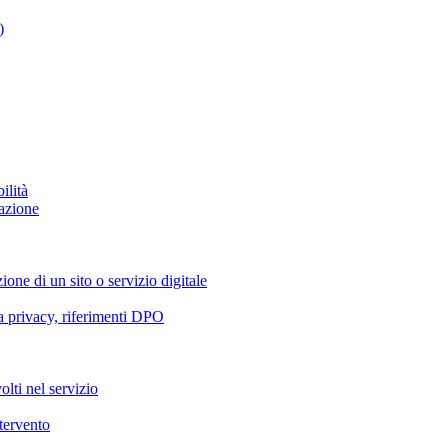
)
ilità
azione
ione di un sito o servizio digitale
va privacy, riferimenti DPO
olti nel servizio
ntervento