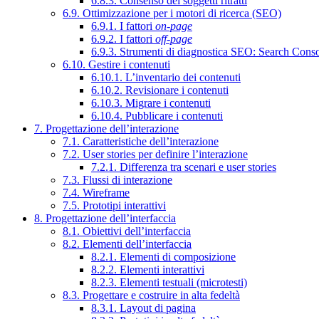
6.8.3. Consenso dei soggetti ritratti
6.9. Ottimizzazione per i motori di ricerca (SEO)
6.9.1. I fattori
on-page
6.9.2. I fattori
off-page
6.9.3. Strumenti di diagnostica SEO: Search Cons
6.10. Gestire i contenuti
6.10.1. L’inventario dei contenuti
6.10.2. Revisionare i contenuti
6.10.3. Migrare i contenuti
6.10.4. Pubblicare i contenuti
7. Progettazione dell’interazione
7.1. Caratteristiche dell’interazione
7.2. User stories per definire l’interazione
7.2.1. Differenza tra scenari e user stories
7.3. Flussi di interazione
7.4. Wireframe
7.5. Prototipi interattivi
8. Progettazione dell’interfaccia
8.1. Obiettivi dell’interfaccia
8.2. Elementi dell’interfaccia
8.2.1. Elementi di composizione
8.2.2. Elementi interattivi
8.2.3. Elementi testuali (microtesti)
8.3. Progettare e costruire in alta fedeltà
8.3.1. Layout di pagina