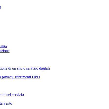
)
ilità
azione
ione di un sito o servizio digitale
va privacy, riferimenti DPO
olti nel servizio
ntervento