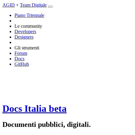
AGID
+
Team Digitale
Piano Triennale
Le community
Developers
Designers
Gli strumenti
Forum
Docs
GitHub
Docs Italia
beta
Documenti pubblici, digitali.