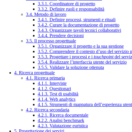
3.3.1. Coordinatore di progetto
3.3.2. Definire ruoli e responsabilità
3.4. Metodo di lavoro
3.4.1. Definire processi, strumenti e rituali
3.4.2. Curare la documentazione di progetto
3.4.3. Organizzare tavoli tecnici collaborativi
3.4.4. Prendere decisioni
3.5. Il processo progettuale
3.5.1. Organizzare il progetto e la sua gestione
3.5.2. Comprendere il contesto d’uso del servizio 
3.5.3. Progettare i processi e i
touchpoint
del servi
3.5.4. Realizzare l’interfaccia utente del servizio
3.5.5. Validare la soluzione ottenuta
4. Ricerca progettuale
4.1. Ricerca primaria
4.1.1. Interviste
4.1.2. Questionari
4.1.3. Test di usabilità
4.1.4. Web analytics
4.1.5. Strumenti di mappatura dell’esperienza uten
4.2. Ricerca secondaria
4.2.1. Ricerca documentale
4.2.2. Analisi benchmark
4.2.3. Valutazione euristica
5. Progettazione dei servizi