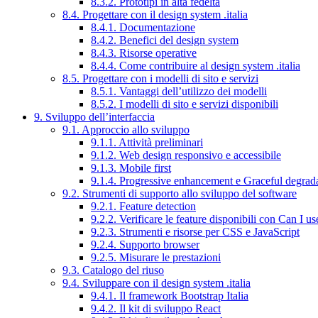
8.3.2. Prototipi in alta fedeltà
8.4. Progettare con il design system .italia
8.4.1. Documentazione
8.4.2. Benefici del design system
8.4.3. Risorse operative
8.4.4. Come contribuire al design system .italia
8.5. Progettare con i modelli di sito e servizi
8.5.1. Vantaggi dell’utilizzo dei modelli
8.5.2. I modelli di sito e servizi disponibili
9. Sviluppo dell’interfaccia
9.1. Approccio allo sviluppo
9.1.1. Attività preliminari
9.1.2. Web design responsivo e accessibile
9.1.3. Mobile first
9.1.4. Progressive enhancement e Graceful degrad
9.2. Strumenti di supporto allo sviluppo del software
9.2.1. Feature detection
9.2.2. Verificare le feature disponibili con Can I us
9.2.3. Strumenti e risorse per CSS e JavaScript
9.2.4. Supporto browser
9.2.5. Misurare le prestazioni
9.3. Catalogo del riuso
9.4. Sviluppare con il design system .italia
9.4.1. Il framework Bootstrap Italia
9.4.2. Il kit di sviluppo React