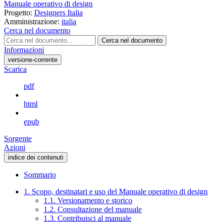
Manuale operativo di design
Progetto:
Designers Italia
Amministrazione:
italia
Cerca nel documento
Cerca nel documento
Informazioni
versione-corrente
Scarica
pdf
html
epub
Sorgente
Azioni
indice dei contenuti
Sommario
1. Scopo, destinatari e uso del Manuale operativo di design
1.1. Versionamento e storico
1.2. Consultazione del manuale
1.3. Contribuisci al manuale