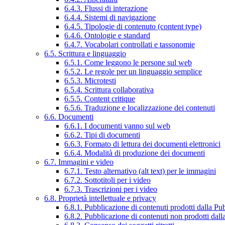
6.4.3. Flussi di interazione
6.4.4. Sistemi di navigazione
6.4.5. Tipologie di contenuto (content type)
6.4.6. Ontologie e standard
6.4.7. Vocabolari controllati e tassonomie
6.5. Scrittura e linguaggio
6.5.1. Come leggono le persone sul web
6.5.2. Le regole per un linguaggio semplice
6.5.3. Microtesti
6.5.4. Scrittura collaborativa
6.5.5. Content critique
6.5.6. Traduzione e localizzazione dei contenuti
6.6. Documenti
6.6.1. I documenti vanno sul web
6.6.2. Tipi di documenti
6.6.3. Formato di lettura dei documenti elettronici
6.6.4. Modalità di produzione dei documenti
6.7. Immagini e video
6.7.1. Testo alternativo (alt text) per le immagini
6.7.2. Sottotitoli per i video
6.7.3. Trascrizioni per i video
6.8. Proprietà intellettuale e privacy
6.8.1. Pubblicazione di contenuti prodotti dalla P
6.8.2. Pubblicazione di contenuti non prodotti dal