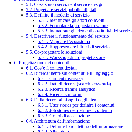
5.1. Cosa sono i servizi e il service design
5.2. Progettare servizi pubblici digitali
5.3. Definire il modello di servizio
5.3.1. Identificare gli attori coinvolti
5.3.2. Formulare la proposta di valore
5.3.3. Inquadrare gli elementi costitutivi del serviz
5.4. Descrivere il funzionamento del servizio
5.4.1. Mappare l’ecosistema
5.4.2. Rappresentare i flussi di servizio
5.5. Co-progettare le soluzioni
5.5.1. Workshop di co-progettazione
6. Progettazione dei contenuti
6.1. Cos’è il content design
6.2. Ricerca utente sui contenuti e il linguaggio
6.2.1. Content discovery
6.2.2. Dati di ricerca (search keywords)
6.2.3. Ricerca tramite analytics
6.2.4. Ricerca sui forum
6.3. Dalla ricerca ai bisogni degli utenti
6.3.1. User stories per definire i contenuti
6.3.2. Job stories per definire i contenuti
6.3.3. Criteri di accettazione
6.4. Architettura dell’informazione
6.4.1. Definire l’architettura dell’informazione
6.4.2. Alberatura