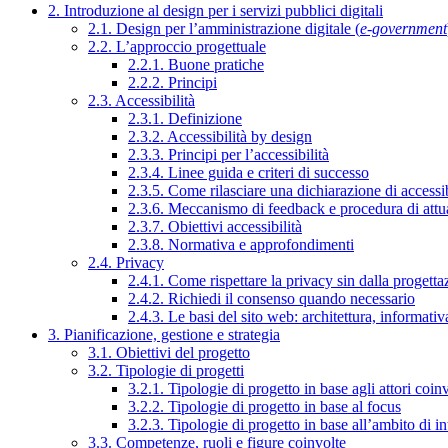
2. Introduzione al design per i servizi pubblici digitali
2.1. Design per l’amministrazione digitale (
e-government
2.2. L’approccio progettuale
2.2.1. Buone pratiche
2.2.2. Principi
2.3. Accessibilità
2.3.1. Definizione
2.3.2. Accessibilità by design
2.3.3. Principi per l’accessibilità
2.3.4. Linee guida e criteri di successo
2.3.5. Come rilasciare una dichiarazione di accessib
2.3.6. Meccanismo di feedback e procedura di attu
2.3.7. Obiettivi accessibilità
2.3.8. Normativa e approfondimenti
2.4. Privacy
2.4.1. Come rispettare la privacy sin dalla progettaz
2.4.2. Richiedi il consenso quando necessario
2.4.3. Le basi del sito web: architettura, informati
3. Pianificazione, gestione e strategia
3.1. Obiettivi del progetto
3.2. Tipologie di progetti
3.2.1. Tipologie di progetto in base agli attori coinv
3.2.2. Tipologie di progetto in base al focus
3.2.3. Tipologie di progetto in base all’ambito di i
3.3. Competenze, ruoli e figure coinvolte