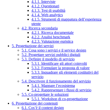
4.1.1. Interviste
4.1.2. Questionari
4.1.3. Test di usabilità
4.1.4. Web analytics
4.1.5. Strumenti di mappatura dell’esperienza
utente
4.2. Ricerca secondaria
4.2.1. Ricerca documentale
4.2.2. Analisi benchmark
4.2.3. Valutazione euristica
5. Progettazione dei servizi
5.1. Cosa sono i servizi e il service design
5.2. Progettare servizi pubblici digitali
5.3. Definire il modello di servizio
5.3.1. Identificare gli attori coinvolti
5.3.2. Formulare la proposta di valore
5.3.3. Inquadrare gli elementi costitutivi del
servizio
5.4. Descrivere il funzionamento del servizio
5.4.1. Mappare l’ecosistema
5.4.2. Rappresentare i flussi di servizio
5.5. Co-progettare le soluzioni
5.5.1. Workshop di co-progettazione
6. Progettazione dei contenuti
6.1. Cos’è il content design