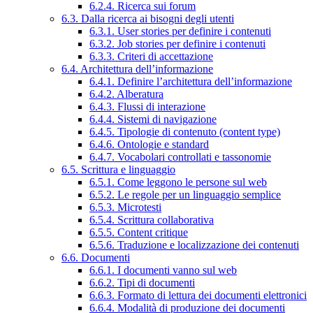
6.2.4. Ricerca sui forum
6.3. Dalla ricerca ai bisogni degli utenti
6.3.1. User stories per definire i contenuti
6.3.2. Job stories per definire i contenuti
6.3.3. Criteri di accettazione
6.4. Architettura dell’informazione
6.4.1. Definire l’architettura dell’informazione
6.4.2. Alberatura
6.4.3. Flussi di interazione
6.4.4. Sistemi di navigazione
6.4.5. Tipologie di contenuto (content type)
6.4.6. Ontologie e standard
6.4.7. Vocabolari controllati e tassonomie
6.5. Scrittura e linguaggio
6.5.1. Come leggono le persone sul web
6.5.2. Le regole per un linguaggio semplice
6.5.3. Microtesti
6.5.4. Scrittura collaborativa
6.5.5. Content critique
6.5.6. Traduzione e localizzazione dei contenuti
6.6. Documenti
6.6.1. I documenti vanno sul web
6.6.2. Tipi di documenti
6.6.3. Formato di lettura dei documenti elettronici
6.6.4. Modalità di produzione dei documenti