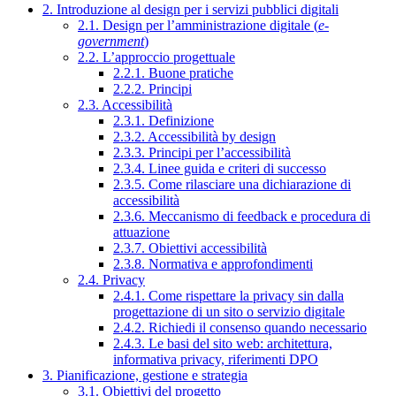
2. Introduzione al design per i servizi pubblici digitali
2.1. Design per l’amministrazione digitale (
e-
government
)
2.2. L’approccio progettuale
2.2.1. Buone pratiche
2.2.2. Principi
2.3. Accessibilità
2.3.1. Definizione
2.3.2. Accessibilità by design
2.3.3. Principi per l’accessibilità
2.3.4. Linee guida e criteri di successo
2.3.5. Come rilasciare una dichiarazione di
accessibilità
2.3.6. Meccanismo di feedback e procedura di
attuazione
2.3.7. Obiettivi accessibilità
2.3.8. Normativa e approfondimenti
2.4. Privacy
2.4.1. Come rispettare la privacy sin dalla
progettazione di un sito o servizio digitale
2.4.2. Richiedi il consenso quando necessario
2.4.3. Le basi del sito web: architettura,
informativa privacy, riferimenti DPO
3. Pianificazione, gestione e strategia
3.1. Obiettivi del progetto