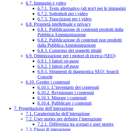
6.7. Immagini e video
6.7.1. Testo alternativo (alt text) per le immagini
6.7.2. Sottotitoli per i video
6.7.3. Trascrizioni per i video
6.8. Proprietà intellettuale e privacy
6.8.1. Pubblicazione di contenuti prodotti dalla
Pubblica Amministrazione
6.8.2. Pubblicazione di contenuti non prodotti
dalla Pubblica Amministrazione
6.8.3. Consenso dei soggetti ritratti
6.9. Ottimizzazione per i motori di ricerca (SEO)
6.9.1. I fattori
on-page
6.9.2. I fattori
off-page
6.9.3. Strumenti di diagnostica SEO: Search
Console
6.10. Gestire i contenuti
6.10.1. L’inventario dei contenuti
6.10.2. Revisionare i contenuti
6.10.3. Migrare i contenuti
6.10.4. Pubblicare i contenuti
7. Progettazione dell’interazione
7.1. Caratteristiche dell’interazione
7.2. User stories per definire l’interazione
7.2.1. Differenza tra scenari e user stories
7.3. Flussi di interazione