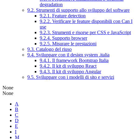
degradation
9.2. Strumenti di supporto allo sviluppo del software
9.2.1. Feature detection
9.2.2. Verificare le feature disponibili con Can I
use
9.2.3. Strumenti e risorse per CSS e JavaScript
9.2.4. Supporto browser
9.2.5. Misurare le prestazioni
9.3. Catalogo del riuso
9.4. Sviluppare con il design system .italia
9.4.1. Il framework Bootstrap Italia
9.4.2. Il kit di sviluppo React
9.4.3. Il kit di sviluppo Angular
9.5. Sviluppare con i modelli di sito e servizi
None
None
A
B
C
D
E
I
M