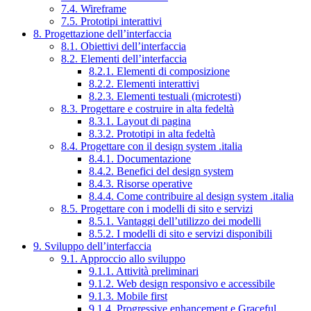
7.4. Wireframe
7.5. Prototipi interattivi
8. Progettazione dell’interfaccia
8.1. Obiettivi dell’interfaccia
8.2. Elementi dell’interfaccia
8.2.1. Elementi di composizione
8.2.2. Elementi interattivi
8.2.3. Elementi testuali (microtesti)
8.3. Progettare e costruire in alta fedeltà
8.3.1. Layout di pagina
8.3.2. Prototipi in alta fedeltà
8.4. Progettare con il design system .italia
8.4.1. Documentazione
8.4.2. Benefici del design system
8.4.3. Risorse operative
8.4.4. Come contribuire al design system .italia
8.5. Progettare con i modelli di sito e servizi
8.5.1. Vantaggi dell’utilizzo dei modelli
8.5.2. I modelli di sito e servizi disponibili
9. Sviluppo dell’interfaccia
9.1. Approccio allo sviluppo
9.1.1. Attività preliminari
9.1.2. Web design responsivo e accessibile
9.1.3. Mobile first
9.1.4. Progressive enhancement e Graceful