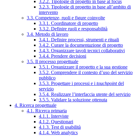
3.2.2. Tipologie di progetto in base al focus
3.2.3. Tipologie di progetto in base all’ambito di
intervento
3.3. Competenze, ruoli e figure coinvolte
3.3.1. Coordinatore di progetto
3.3.2. Definire ruoli e responsabilità
3.4. Metodo di lavoro
3.4.1. Definire processi, strumenti e rituali
3.4.2. Curare la documentazione di progetto
3.4.3. Organizzare tavoli tecnici collaborativi
3.4.4. Prendere decisioni
3.5. Il processo progettuale
3.5.1. Organizzare il progetto e la sua gestione
3.5.2. Comprendere il contesto d’uso del servizio
pubblico
3.5.3. Progettare i processi e i
touchpoint
del
servizio
3.5.4. Realizzare l’interfaccia utente del servizio
3.5.5. Validare la soluzione ottenuta
4. Ricerca progettuale
4.1. Ricerca primaria
4.1.1. Interviste
4.1.2. Questionari
4.1.3. Test di usabilità
4.1.4. Web analytics