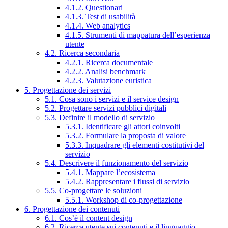
4.1.2. Questionari
4.1.3. Test di usabilità
4.1.4. Web analytics
4.1.5. Strumenti di mappatura dell’esperienza
utente
4.2. Ricerca secondaria
4.2.1. Ricerca documentale
4.2.2. Analisi benchmark
4.2.3. Valutazione euristica
5. Progettazione dei servizi
5.1. Cosa sono i servizi e il service design
5.2. Progettare servizi pubblici digitali
5.3. Definire il modello di servizio
5.3.1. Identificare gli attori coinvolti
5.3.2. Formulare la proposta di valore
5.3.3. Inquadrare gli elementi costitutivi del
servizio
5.4. Descrivere il funzionamento del servizio
5.4.1. Mappare l’ecosistema
5.4.2. Rappresentare i flussi di servizio
5.5. Co-progettare le soluzioni
5.5.1. Workshop di co-progettazione
6. Progettazione dei contenuti
6.1. Cos’è il content design
6.2. Ricerca utente sui contenuti e il linguaggio