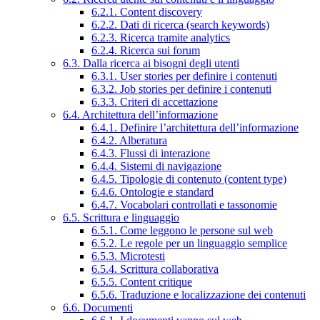
6.2.1. Content discovery
6.2.2. Dati di ricerca (search keywords)
6.2.3. Ricerca tramite analytics
6.2.4. Ricerca sui forum
6.3. Dalla ricerca ai bisogni degli utenti
6.3.1. User stories per definire i contenuti
6.3.2. Job stories per definire i contenuti
6.3.3. Criteri di accettazione
6.4. Architettura dell’informazione
6.4.1. Definire l’architettura dell’informazione
6.4.2. Alberatura
6.4.3. Flussi di interazione
6.4.4. Sistemi di navigazione
6.4.5. Tipologie di contenuto (content type)
6.4.6. Ontologie e standard
6.4.7. Vocabolari controllati e tassonomie
6.5. Scrittura e linguaggio
6.5.1. Come leggono le persone sul web
6.5.2. Le regole per un linguaggio semplice
6.5.3. Microtesti
6.5.4. Scrittura collaborativa
6.5.5. Content critique
6.5.6. Traduzione e localizzazione dei contenuti
6.6. Documenti