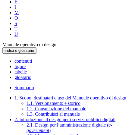
E
I
M
O
S
T
U
Manuale operativo di design
indici e glossario
contenuti
figure
tabelle
glossario
Sommario
1. Scopo, destinatari e uso del Manuale operativo di design
1.1. Versionamento e storico
1.2. Consultazione del manuale
1.3. Contribuisci al manuale
2. Introduzione al design per i servizi pubblici digitali
2.1. Design per l’amministrazione digitale (
e-
government
)