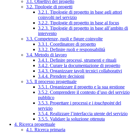
3.1. Obiettivi del progetto
3.2. Tipologie di progetti
3.2.1. Tipologie di progetto in base agli attori
coinvolti nel servizio
3.2.2. Tipologie di progetto in base al focus
3.2.3. Tipologie di progetto in base all’ambito di
intervento
3.3. Competenze, ruoli e figure coinvolte
3.3.1. Coordinatore di progetto
3.3.2. Definire ruoli e responsabilità
3.4. Metodo di lavoro
3.4.1. Definire processi, strumenti e rituali
3.4.2. Curare la documentazione di progetto
3.4.3. Organizzare tavoli tecnici collaborativi
3.4.4. Prendere decisioni
3.5. Il processo progettuale
3.5.1. Organizzare il progetto e la sua gestione
3.5.2. Comprendere il contesto d’uso del servizio
pubblico
3.5.3. Progettare i processi e i
touchpoint
del
servizio
3.5.4. Realizzare l’interfaccia utente del servizio
3.5.5. Validare la soluzione ottenuta
4. Ricerca progettuale
4.1. Ricerca primaria