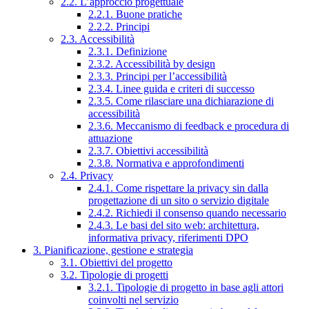
2.2. L’approccio progettuale
2.2.1. Buone pratiche
2.2.2. Principi
2.3. Accessibilità
2.3.1. Definizione
2.3.2. Accessibilità by design
2.3.3. Principi per l’accessibilità
2.3.4. Linee guida e criteri di successo
2.3.5. Come rilasciare una dichiarazione di
accessibilità
2.3.6. Meccanismo di feedback e procedura di
attuazione
2.3.7. Obiettivi accessibilità
2.3.8. Normativa e approfondimenti
2.4. Privacy
2.4.1. Come rispettare la privacy sin dalla
progettazione di un sito o servizio digitale
2.4.2. Richiedi il consenso quando necessario
2.4.3. Le basi del sito web: architettura,
informativa privacy, riferimenti DPO
3. Pianificazione, gestione e strategia
3.1. Obiettivi del progetto
3.2. Tipologie di progetti
3.2.1. Tipologie di progetto in base agli attori
coinvolti nel servizio