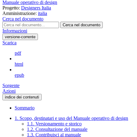
Manuale operativo di design
Progetto:
Designers Italia
Amministrazione:
italia
Cerca nel documento
Cerca nel documento
Informazioni
versione-corrente
Scarica
pdf
html
epub
Sorgente
Azioni
indice dei contenuti
Sommario
1. Scopo, destinatari e uso del Manuale operativo di design
1.1. Versionamento e storico
1.2. Consultazione del manuale
1.3. Contribuisci al manuale