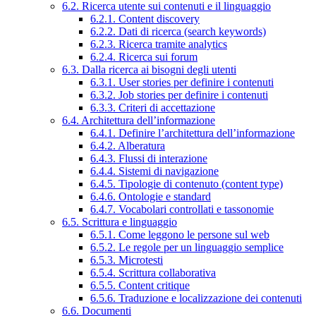
6.2. Ricerca utente sui contenuti e il linguaggio
6.2.1. Content discovery
6.2.2. Dati di ricerca (search keywords)
6.2.3. Ricerca tramite analytics
6.2.4. Ricerca sui forum
6.3. Dalla ricerca ai bisogni degli utenti
6.3.1. User stories per definire i contenuti
6.3.2. Job stories per definire i contenuti
6.3.3. Criteri di accettazione
6.4. Architettura dell’informazione
6.4.1. Definire l’architettura dell’informazione
6.4.2. Alberatura
6.4.3. Flussi di interazione
6.4.4. Sistemi di navigazione
6.4.5. Tipologie di contenuto (content type)
6.4.6. Ontologie e standard
6.4.7. Vocabolari controllati e tassonomie
6.5. Scrittura e linguaggio
6.5.1. Come leggono le persone sul web
6.5.2. Le regole per un linguaggio semplice
6.5.3. Microtesti
6.5.4. Scrittura collaborativa
6.5.5. Content critique
6.5.6. Traduzione e localizzazione dei contenuti
6.6. Documenti