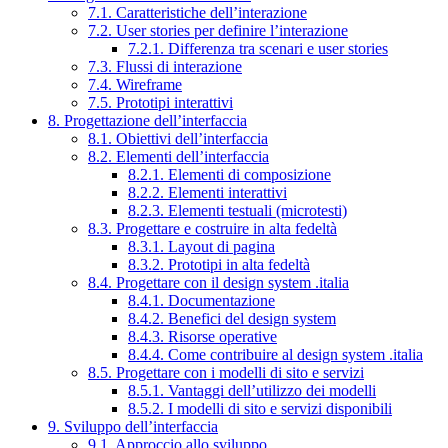
7.1. Caratteristiche dell’interazione
7.2. User stories per definire l’interazione
7.2.1. Differenza tra scenari e user stories
7.3. Flussi di interazione
7.4. Wireframe
7.5. Prototipi interattivi
8. Progettazione dell’interfaccia
8.1. Obiettivi dell’interfaccia
8.2. Elementi dell’interfaccia
8.2.1. Elementi di composizione
8.2.2. Elementi interattivi
8.2.3. Elementi testuali (microtesti)
8.3. Progettare e costruire in alta fedeltà
8.3.1. Layout di pagina
8.3.2. Prototipi in alta fedeltà
8.4. Progettare con il design system .italia
8.4.1. Documentazione
8.4.2. Benefici del design system
8.4.3. Risorse operative
8.4.4. Come contribuire al design system .italia
8.5. Progettare con i modelli di sito e servizi
8.5.1. Vantaggi dell’utilizzo dei modelli
8.5.2. I modelli di sito e servizi disponibili
9. Sviluppo dell’interfaccia
9.1. Approccio allo sviluppo