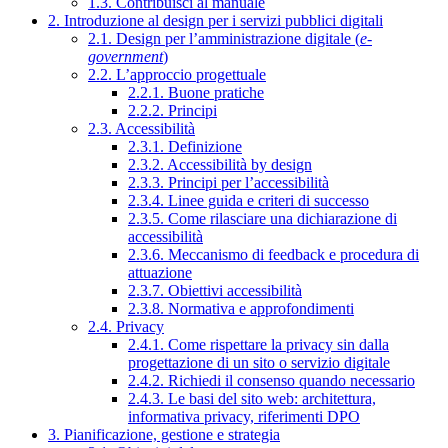
1.3. Contribuisci al manuale
2. Introduzione al design per i servizi pubblici digitali
2.1. Design per l’amministrazione digitale (
e-
government
)
2.2. L’approccio progettuale
2.2.1. Buone pratiche
2.2.2. Principi
2.3. Accessibilità
2.3.1. Definizione
2.3.2. Accessibilità by design
2.3.3. Principi per l’accessibilità
2.3.4. Linee guida e criteri di successo
2.3.5. Come rilasciare una dichiarazione di
accessibilità
2.3.6. Meccanismo di feedback e procedura di
attuazione
2.3.7. Obiettivi accessibilità
2.3.8. Normativa e approfondimenti
2.4. Privacy
2.4.1. Come rispettare la privacy sin dalla
progettazione di un sito o servizio digitale
2.4.2. Richiedi il consenso quando necessario
2.4.3. Le basi del sito web: architettura,
informativa privacy, riferimenti DPO
3. Pianificazione, gestione e strategia