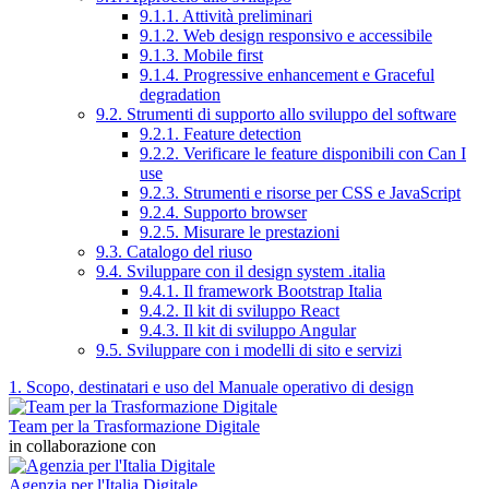
9.1.1. Attività preliminari
9.1.2. Web design responsivo e accessibile
9.1.3. Mobile first
9.1.4. Progressive enhancement e Graceful
degradation
9.2. Strumenti di supporto allo sviluppo del software
9.2.1. Feature detection
9.2.2. Verificare le feature disponibili con Can I
use
9.2.3. Strumenti e risorse per CSS e JavaScript
9.2.4. Supporto browser
9.2.5. Misurare le prestazioni
9.3. Catalogo del riuso
9.4. Sviluppare con il design system .italia
9.4.1. Il framework Bootstrap Italia
9.4.2. Il kit di sviluppo React
9.4.3. Il kit di sviluppo Angular
9.5. Sviluppare con i modelli di sito e servizi
1. Scopo, destinatari e uso del Manuale operativo di design
Team per la Trasformazione Digitale
in collaborazione con
Agenzia per l'Italia Digitale