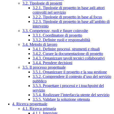
3.2. Tipologie di progetti
3.2.1. Tipologie di progetto in base agli attori
coinvolti nel servizio
3.2.2. Tipologie di progetto in base al focus
3.2.3. Tipologie di progetto in base all’ambito di
intervento
3.3. Competenze, ruoli e figure coinvolte
3.3.1. Coordinatore di progetto
3.3.2. Definire ruoli e responsabilità
3.4. Metodo di lavoro
3.4.1. Definire processi, strumenti e rituali
3.4.2. Curare la documentazione di progetto
3.4.3. Organizzare tavoli tecnici collaborativi
3.4.4. Prendere decisioni
3.5. Il processo progettuale
3.5.1. Organizzare il progetto e la sua gestione
3.5.2. Comprendere il contesto d’uso del servizio
pubblico
3.5.3. Progettare i processi e i
touchpoint
del
servizio
3.5.4. Realizzare l’interfaccia utente del servizio
3.5.5. Validare la soluzione ottenuta
4. Ricerca progettuale
4.1. Ricerca primaria
4.1.1. Interviste