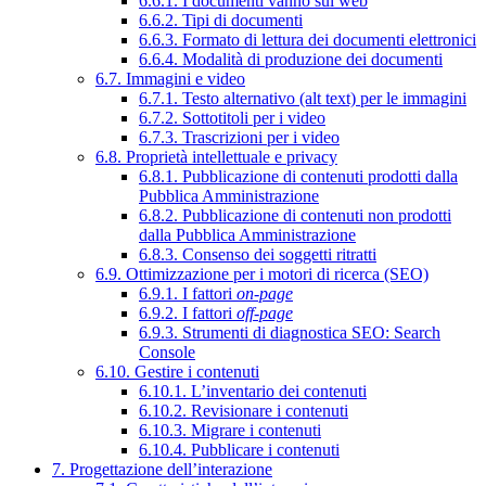
6.6.1. I documenti vanno sul web
6.6.2. Tipi di documenti
6.6.3. Formato di lettura dei documenti elettronici
6.6.4. Modalità di produzione dei documenti
6.7. Immagini e video
6.7.1. Testo alternativo (alt text) per le immagini
6.7.2. Sottotitoli per i video
6.7.3. Trascrizioni per i video
6.8. Proprietà intellettuale e privacy
6.8.1. Pubblicazione di contenuti prodotti dalla
Pubblica Amministrazione
6.8.2. Pubblicazione di contenuti non prodotti
dalla Pubblica Amministrazione
6.8.3. Consenso dei soggetti ritratti
6.9. Ottimizzazione per i motori di ricerca (SEO)
6.9.1. I fattori
on-page
6.9.2. I fattori
off-page
6.9.3. Strumenti di diagnostica SEO: Search
Console
6.10. Gestire i contenuti
6.10.1. L’inventario dei contenuti
6.10.2. Revisionare i contenuti
6.10.3. Migrare i contenuti
6.10.4. Pubblicare i contenuti
7. Progettazione dell’interazione