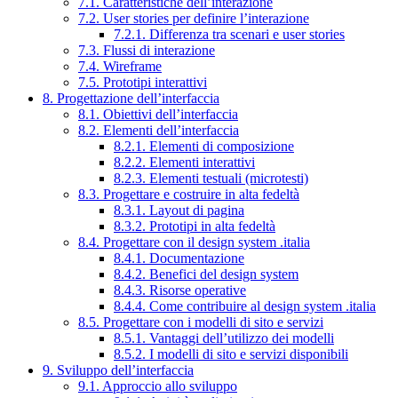
7.1. Caratteristiche dell’interazione
7.2. User stories per definire l’interazione
7.2.1. Differenza tra scenari e user stories
7.3. Flussi di interazione
7.4. Wireframe
7.5. Prototipi interattivi
8. Progettazione dell’interfaccia
8.1. Obiettivi dell’interfaccia
8.2. Elementi dell’interfaccia
8.2.1. Elementi di composizione
8.2.2. Elementi interattivi
8.2.3. Elementi testuali (microtesti)
8.3. Progettare e costruire in alta fedeltà
8.3.1. Layout di pagina
8.3.2. Prototipi in alta fedeltà
8.4. Progettare con il design system .italia
8.4.1. Documentazione
8.4.2. Benefici del design system
8.4.3. Risorse operative
8.4.4. Come contribuire al design system .italia
8.5. Progettare con i modelli di sito e servizi
8.5.1. Vantaggi dell’utilizzo dei modelli
8.5.2. I modelli di sito e servizi disponibili
9. Sviluppo dell’interfaccia
9.1. Approccio allo sviluppo