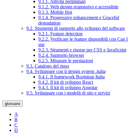
9.1.1. Attività preliminari
9.1.2. Web design responsivo e accessibile
9.1.3. Mobile first
9.1.4. Progressive enhancement e Graceful
degradation
9.2. Strumenti di supporto allo sviluppo del software
9.2.1. Feature detection
9.2.2. Verificare le feature disponibili con Can I
use
9.2.3. Strumenti e risorse per CSS e JavaScript
9.2.4. Supporto browser
9.2.5. Misurare le prestazioni
9.3. Catalogo del riuso
9.4. Sviluppare con il design system .italia
9.4.1. Il framework Bootstrap Italia
9.4.2. Il kit di sviluppo React
9.4.3. Il kit di sviluppo Angular
9.5. Sviluppare con i modelli di sito e servizi
glossario
A
B
C
D