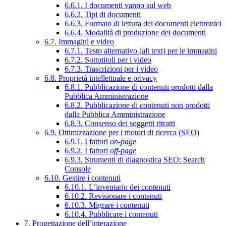
6.6.1. I documenti vanno sul web
6.6.2. Tipi di documenti
6.6.3. Formato di lettura dei documenti elettronici
6.6.4. Modalità di produzione dei documenti
6.7. Immagini e video
6.7.1. Testo alternativo (alt text) per le immagini
6.7.2. Sottotitoli per i video
6.7.3. Trascrizioni per i video
6.8. Proprietà intellettuale e privacy
6.8.1. Pubblicazione di contenuti prodotti dalla
Pubblica Amministrazione
6.8.2. Pubblicazione di contenuti non prodotti
dalla Pubblica Amministrazione
6.8.3. Consenso dei soggetti ritratti
6.9. Ottimizzazione per i motori di ricerca (SEO)
6.9.1. I fattori
on-page
6.9.2. I fattori
off-page
6.9.3. Strumenti di diagnostica SEO: Search
Console
6.10. Gestire i contenuti
6.10.1. L’inventario dei contenuti
6.10.2. Revisionare i contenuti
6.10.3. Migrare i contenuti
6.10.4. Pubblicare i contenuti
7. Progettazione dell’interazione