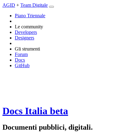
AGID
+
Team Digitale
Piano Triennale
Le community
Developers
Designers
Gli strumenti
Forum
Docs
GitHub
Docs Italia
beta
Documenti pubblici, digitali.