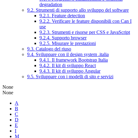
degradation
9.2. Strumenti di supporto allo sviluppo del software
9.2.1. Feature detection
9.2.2. Verificare le feature disponibili con Can I
use
9.2.3. Strumenti e risorse per CSS e JavaScript
9.2.4. Supporto browser
9.2.5. Misurare le prestazioni
9.3. Catalogo del riuso
9.4. Sviluppare con il design system .italia
9.4.1. Il framework Bootstrap Italia
9.4.2. Il kit di sviluppo React
9.4.3. Il kit di sviluppo Angular
9.5. Sviluppare con i modelli di sito e servizi
None
None
A
B
C
D
E
I
M