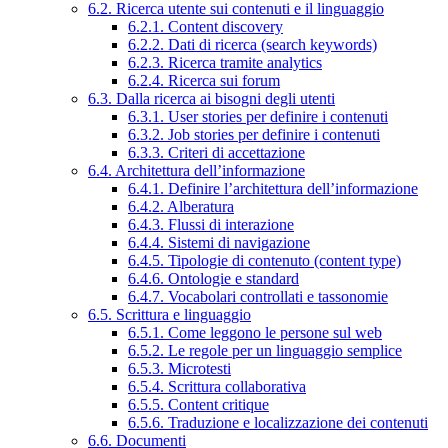
6.2. Ricerca utente sui contenuti e il linguaggio
6.2.1. Content discovery
6.2.2. Dati di ricerca (search keywords)
6.2.3. Ricerca tramite analytics
6.2.4. Ricerca sui forum
6.3. Dalla ricerca ai bisogni degli utenti
6.3.1. User stories per definire i contenuti
6.3.2. Job stories per definire i contenuti
6.3.3. Criteri di accettazione
6.4. Architettura dell’informazione
6.4.1. Definire l’architettura dell’informazione
6.4.2. Alberatura
6.4.3. Flussi di interazione
6.4.4. Sistemi di navigazione
6.4.5. Tipologie di contenuto (content type)
6.4.6. Ontologie e standard
6.4.7. Vocabolari controllati e tassonomie
6.5. Scrittura e linguaggio
6.5.1. Come leggono le persone sul web
6.5.2. Le regole per un linguaggio semplice
6.5.3. Microtesti
6.5.4. Scrittura collaborativa
6.5.5. Content critique
6.5.6. Traduzione e localizzazione dei contenuti
6.6. Documenti