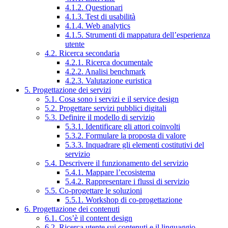
4.1.2. Questionari
4.1.3. Test di usabilità
4.1.4. Web analytics
4.1.5. Strumenti di mappatura dell’esperienza
utente
4.2. Ricerca secondaria
4.2.1. Ricerca documentale
4.2.2. Analisi benchmark
4.2.3. Valutazione euristica
5. Progettazione dei servizi
5.1. Cosa sono i servizi e il service design
5.2. Progettare servizi pubblici digitali
5.3. Definire il modello di servizio
5.3.1. Identificare gli attori coinvolti
5.3.2. Formulare la proposta di valore
5.3.3. Inquadrare gli elementi costitutivi del
servizio
5.4. Descrivere il funzionamento del servizio
5.4.1. Mappare l’ecosistema
5.4.2. Rappresentare i flussi di servizio
5.5. Co-progettare le soluzioni
5.5.1. Workshop di co-progettazione
6. Progettazione dei contenuti
6.1. Cos’è il content design
6.2. Ricerca utente sui contenuti e il linguaggio