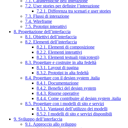
7.1. Caratteristiche dell’interazione
7.2. User stories per definire l’interazione
7.2.1. Differenza tra scenari e user stories
7.3. Flussi di interazione
7.4. Wireframe
7.5. Prototipi interattivi
8. Progettazione dell’interfaccia
8.1. Obiettivi dell’interfaccia
8.2. Elementi dell’interfaccia
8.2.1. Elementi di composizione
8.2.2. Elementi interattivi
8.2.3. Elementi testuali (microtesti)
8.3. Progettare e costruire in alta fedeltà
8.3.1. Layout di pagina
8.3.2. Prototipi in alta fedeltà
8.4. Progettare con il design system .italia
8.4.1. Documentazione
8.4.2. Benefici del design system
8.4.3. Risorse operative
8.4.4. Come contribuire al design system .italia
8.5. Progettare con i modelli di sito e servizi
8.5.1. Vantaggi dell’utilizzo dei modelli
8.5.2. I modelli di sito e servizi disponibili
9. Sviluppo dell’interfaccia
9.1. Approccio allo sviluppo