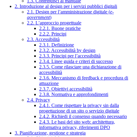
1.3. Contribuisci al manuale
2. Introduzione al design per i servizi pubblici digitali
2.1. Design per l’amministrazione digitale (
e-
government
)
2.2. L’approccio progettuale
2.2.1. Buone pratiche
2.2.2. Principi
2.3. Accessibilità
2.3.1. Definizione
2.3.2. Accessibilità by design
2.3.3. Principi per l’accessibilità
2.3.4. Linee guida e criteri di successo
2.3.5. Come rilasciare una dichiarazione di
accessibilità
2.3.6. Meccanismo di feedback e procedura di
attuazione
2.3.7. Obiettivi accessibilità
2.3.8. Normativa e approfondimenti
2.4. Privacy
2.4.1. Come rispettare la privacy sin dalla
progettazione di un sito o servizio digitale
2.4.2. Richiedi il consenso quando necessario
2.4.3. Le basi del sito web: architettura,
informativa privacy, riferimenti DPO
3. Pianificazione, gestione e strategia