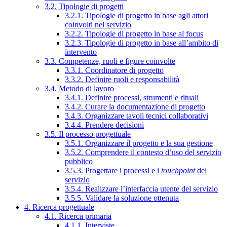
3.2. Tipologie di progetti
3.2.1. Tipologie di progetto in base agli attori
coinvolti nel servizio
3.2.2. Tipologie di progetto in base al focus
3.2.3. Tipologie di progetto in base all’ambito di
intervento
3.3. Competenze, ruoli e figure coinvolte
3.3.1. Coordinatore di progetto
3.3.2. Definire ruoli e responsabilità
3.4. Metodo di lavoro
3.4.1. Definire processi, strumenti e rituali
3.4.2. Curare la documentazione di progetto
3.4.3. Organizzare tavoli tecnici collaborativi
3.4.4. Prendere decisioni
3.5. Il processo progettuale
3.5.1. Organizzare il progetto e la sua gestione
3.5.2. Comprendere il contesto d’uso del servizio
pubblico
3.5.3. Progettare i processi e i
touchpoint
del
servizio
3.5.4. Realizzare l’interfaccia utente del servizio
3.5.5. Validare la soluzione ottenuta
4. Ricerca progettuale
4.1. Ricerca primaria
4.1.1. Interviste