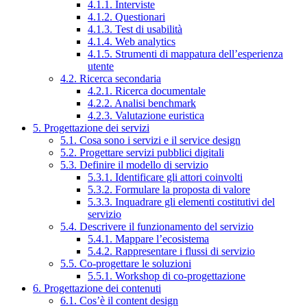
4.1.1. Interviste
4.1.2. Questionari
4.1.3. Test di usabilità
4.1.4. Web analytics
4.1.5. Strumenti di mappatura dell’esperienza
utente
4.2. Ricerca secondaria
4.2.1. Ricerca documentale
4.2.2. Analisi benchmark
4.2.3. Valutazione euristica
5. Progettazione dei servizi
5.1. Cosa sono i servizi e il service design
5.2. Progettare servizi pubblici digitali
5.3. Definire il modello di servizio
5.3.1. Identificare gli attori coinvolti
5.3.2. Formulare la proposta di valore
5.3.3. Inquadrare gli elementi costitutivi del
servizio
5.4. Descrivere il funzionamento del servizio
5.4.1. Mappare l’ecosistema
5.4.2. Rappresentare i flussi di servizio
5.5. Co-progettare le soluzioni
5.5.1. Workshop di co-progettazione
6. Progettazione dei contenuti
6.1. Cos’è il content design