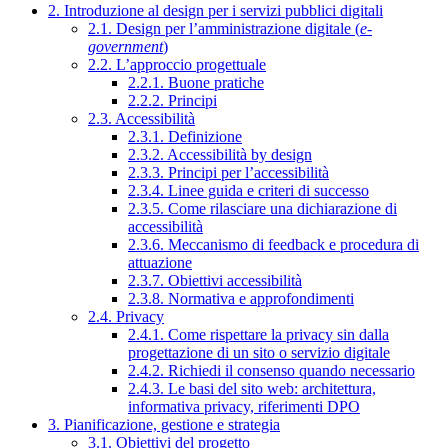
2. Introduzione al design per i servizi pubblici digitali
2.1. Design per l’amministrazione digitale (
e-
government
)
2.2. L’approccio progettuale
2.2.1. Buone pratiche
2.2.2. Principi
2.3. Accessibilità
2.3.1. Definizione
2.3.2. Accessibilità by design
2.3.3. Principi per l’accessibilità
2.3.4. Linee guida e criteri di successo
2.3.5. Come rilasciare una dichiarazione di
accessibilità
2.3.6. Meccanismo di feedback e procedura di
attuazione
2.3.7. Obiettivi accessibilità
2.3.8. Normativa e approfondimenti
2.4. Privacy
2.4.1. Come rispettare la privacy sin dalla
progettazione di un sito o servizio digitale
2.4.2. Richiedi il consenso quando necessario
2.4.3. Le basi del sito web: architettura,
informativa privacy, riferimenti DPO
3. Pianificazione, gestione e strategia
3.1. Obiettivi del progetto