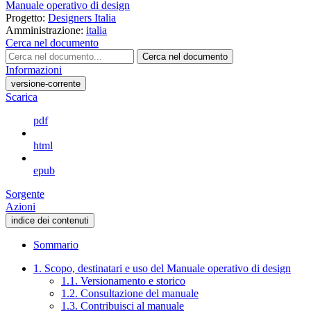
Manuale operativo di design
Progetto:
Designers Italia
Amministrazione:
italia
Cerca nel documento
Cerca nel documento
Informazioni
versione-corrente
Scarica
pdf
html
epub
Sorgente
Azioni
indice dei contenuti
Sommario
1. Scopo, destinatari e uso del Manuale operativo di design
1.1. Versionamento e storico
1.2. Consultazione del manuale
1.3. Contribuisci al manuale