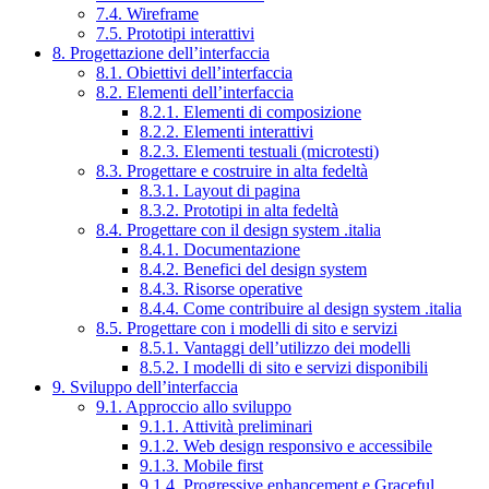
7.4. Wireframe
7.5. Prototipi interattivi
8. Progettazione dell’interfaccia
8.1. Obiettivi dell’interfaccia
8.2. Elementi dell’interfaccia
8.2.1. Elementi di composizione
8.2.2. Elementi interattivi
8.2.3. Elementi testuali (microtesti)
8.3. Progettare e costruire in alta fedeltà
8.3.1. Layout di pagina
8.3.2. Prototipi in alta fedeltà
8.4. Progettare con il design system .italia
8.4.1. Documentazione
8.4.2. Benefici del design system
8.4.3. Risorse operative
8.4.4. Come contribuire al design system .italia
8.5. Progettare con i modelli di sito e servizi
8.5.1. Vantaggi dell’utilizzo dei modelli
8.5.2. I modelli di sito e servizi disponibili
9. Sviluppo dell’interfaccia
9.1. Approccio allo sviluppo
9.1.1. Attività preliminari
9.1.2. Web design responsivo e accessibile
9.1.3. Mobile first
9.1.4. Progressive enhancement e Graceful