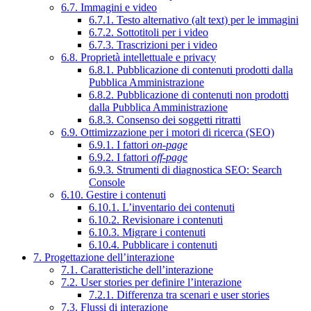
6.7. Immagini e video
6.7.1. Testo alternativo (alt text) per le immagini
6.7.2. Sottotitoli per i video
6.7.3. Trascrizioni per i video
6.8. Proprietà intellettuale e privacy
6.8.1. Pubblicazione di contenuti prodotti dalla
Pubblica Amministrazione
6.8.2. Pubblicazione di contenuti non prodotti
dalla Pubblica Amministrazione
6.8.3. Consenso dei soggetti ritratti
6.9. Ottimizzazione per i motori di ricerca (SEO)
6.9.1. I fattori
on-page
6.9.2. I fattori
off-page
6.9.3. Strumenti di diagnostica SEO: Search
Console
6.10. Gestire i contenuti
6.10.1. L’inventario dei contenuti
6.10.2. Revisionare i contenuti
6.10.3. Migrare i contenuti
6.10.4. Pubblicare i contenuti
7. Progettazione dell’interazione
7.1. Caratteristiche dell’interazione
7.2. User stories per definire l’interazione
7.2.1. Differenza tra scenari e user stories
7.3. Flussi di interazione