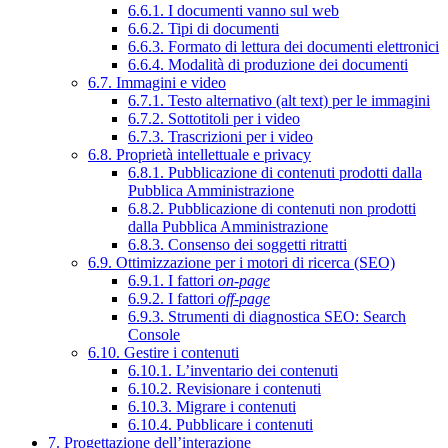
6.6.1. I documenti vanno sul web
6.6.2. Tipi di documenti
6.6.3. Formato di lettura dei documenti elettronici
6.6.4. Modalità di produzione dei documenti
6.7. Immagini e video
6.7.1. Testo alternativo (alt text) per le immagini
6.7.2. Sottotitoli per i video
6.7.3. Trascrizioni per i video
6.8. Proprietà intellettuale e privacy
6.8.1. Pubblicazione di contenuti prodotti dalla
Pubblica Amministrazione
6.8.2. Pubblicazione di contenuti non prodotti
dalla Pubblica Amministrazione
6.8.3. Consenso dei soggetti ritratti
6.9. Ottimizzazione per i motori di ricerca (SEO)
6.9.1. I fattori
on-page
6.9.2. I fattori
off-page
6.9.3. Strumenti di diagnostica SEO: Search
Console
6.10. Gestire i contenuti
6.10.1. L’inventario dei contenuti
6.10.2. Revisionare i contenuti
6.10.3. Migrare i contenuti
6.10.4. Pubblicare i contenuti
7. Progettazione dell’interazione