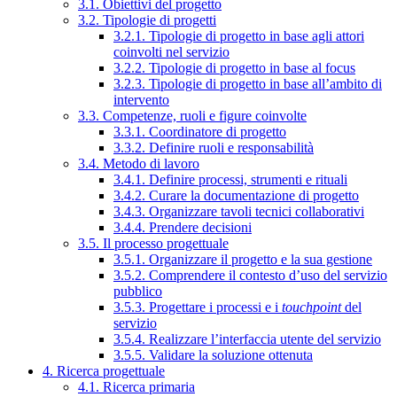
3.1. Obiettivi del progetto
3.2. Tipologie di progetti
3.2.1. Tipologie di progetto in base agli attori
coinvolti nel servizio
3.2.2. Tipologie di progetto in base al focus
3.2.3. Tipologie di progetto in base all’ambito di
intervento
3.3. Competenze, ruoli e figure coinvolte
3.3.1. Coordinatore di progetto
3.3.2. Definire ruoli e responsabilità
3.4. Metodo di lavoro
3.4.1. Definire processi, strumenti e rituali
3.4.2. Curare la documentazione di progetto
3.4.3. Organizzare tavoli tecnici collaborativi
3.4.4. Prendere decisioni
3.5. Il processo progettuale
3.5.1. Organizzare il progetto e la sua gestione
3.5.2. Comprendere il contesto d’uso del servizio
pubblico
3.5.3. Progettare i processi e i
touchpoint
del
servizio
3.5.4. Realizzare l’interfaccia utente del servizio
3.5.5. Validare la soluzione ottenuta
4. Ricerca progettuale
4.1. Ricerca primaria