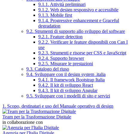
9.1.1. Attività preliminari
9.1.2. Web design responsivo e accessibile
9.1.3. Mobile first
9.1.4. Progressive enhancement e Graceful
degradation
9.2. Strumenti di supporto allo sviluppo del software
9.2.1. Feature detection
9.2.2. Verificare le feature disponibili con Can I
use
9.2.3. Strumenti e risorse per CSS e JavaScript
9.2.4. Supporto browser
9.2.5. Misurare le prestazioni
9.3. Catalogo del riuso
9.4. Sviluppare con il design system .italia
9.4.1. Il framework Bootstrap Italia
9.4.2. Il kit di sviluppo React
9.4.3. Il kit di sviluppo Angular
9.5. Sviluppare con i modelli di sito e servizi
1. Scopo, destinatari e uso del Manuale operativo di design
Team per la Trasformazione Digitale
in collaborazione con
Agenzia per l'Italia Digitale