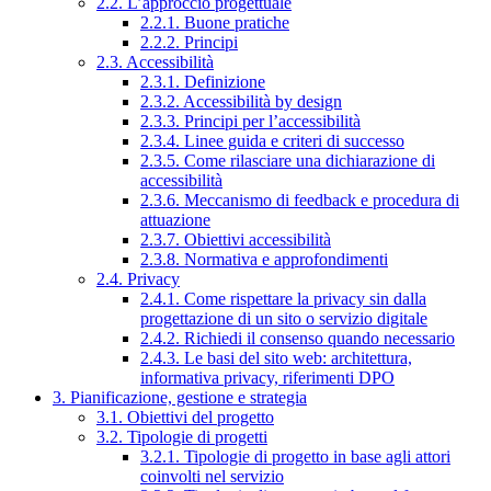
2.2. L’approccio progettuale
2.2.1. Buone pratiche
2.2.2. Principi
2.3. Accessibilità
2.3.1. Definizione
2.3.2. Accessibilità by design
2.3.3. Principi per l’accessibilità
2.3.4. Linee guida e criteri di successo
2.3.5. Come rilasciare una dichiarazione di
accessibilità
2.3.6. Meccanismo di feedback e procedura di
attuazione
2.3.7. Obiettivi accessibilità
2.3.8. Normativa e approfondimenti
2.4. Privacy
2.4.1. Come rispettare la privacy sin dalla
progettazione di un sito o servizio digitale
2.4.2. Richiedi il consenso quando necessario
2.4.3. Le basi del sito web: architettura,
informativa privacy, riferimenti DPO
3. Pianificazione, gestione e strategia
3.1. Obiettivi del progetto
3.2. Tipologie di progetti
3.2.1. Tipologie di progetto in base agli attori
coinvolti nel servizio