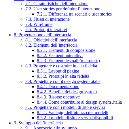
7.1. Caratteristiche dell’interazione
7.2. User stories per definire l’interazione
7.2.1. Differenza tra scenari e user stories
7.3. Flussi di interazione
7.4. Wireframe
7.5. Prototipi interattivi
8. Progettazione dell’interfaccia
8.1. Obiettivi dell’interfaccia
8.2. Elementi dell’interfaccia
8.2.1. Elementi di composizione
8.2.2. Elementi interattivi
8.2.3. Elementi testuali (microtesti)
8.3. Progettare e costruire in alta fedeltà
8.3.1. Layout di pagina
8.3.2. Prototipi in alta fedeltà
8.4. Progettare con il design system .italia
8.4.1. Documentazione
8.4.2. Benefici del design system
8.4.3. Risorse operative
8.4.4. Come contribuire al design system .italia
8.5. Progettare con i modelli di sito e servizi
8.5.1. Vantaggi dell’utilizzo dei modelli
8.5.2. I modelli di sito e servizi disponibili
9. Sviluppo dell’interfaccia
9.1. Approccio allo sviluppo