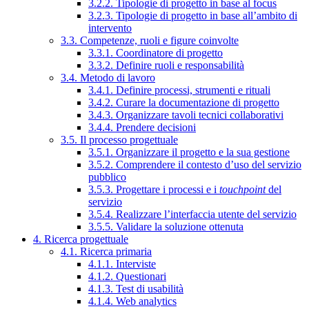
3.2.2. Tipologie di progetto in base al focus
3.2.3. Tipologie di progetto in base all’ambito di
intervento
3.3. Competenze, ruoli e figure coinvolte
3.3.1. Coordinatore di progetto
3.3.2. Definire ruoli e responsabilità
3.4. Metodo di lavoro
3.4.1. Definire processi, strumenti e rituali
3.4.2. Curare la documentazione di progetto
3.4.3. Organizzare tavoli tecnici collaborativi
3.4.4. Prendere decisioni
3.5. Il processo progettuale
3.5.1. Organizzare il progetto e la sua gestione
3.5.2. Comprendere il contesto d’uso del servizio
pubblico
3.5.3. Progettare i processi e i
touchpoint
del
servizio
3.5.4. Realizzare l’interfaccia utente del servizio
3.5.5. Validare la soluzione ottenuta
4. Ricerca progettuale
4.1. Ricerca primaria
4.1.1. Interviste
4.1.2. Questionari
4.1.3. Test di usabilità
4.1.4. Web analytics