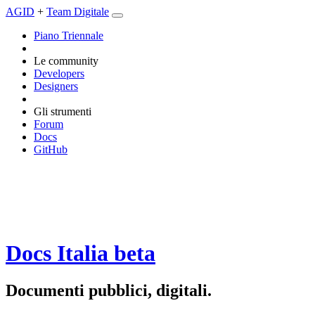
AGID
+
Team Digitale
Piano Triennale
Le community
Developers
Designers
Gli strumenti
Forum
Docs
GitHub
Docs Italia
beta
Documenti pubblici, digitali.