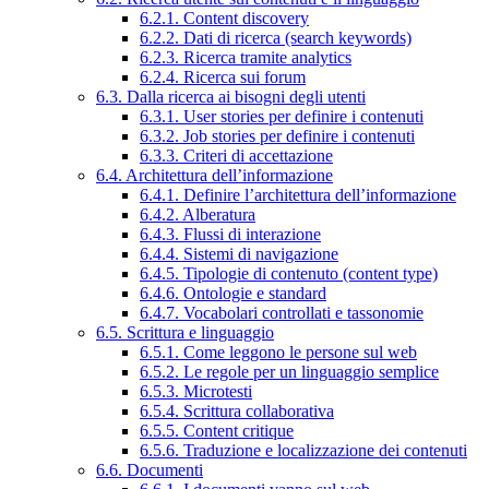
6.2.1. Content discovery
6.2.2. Dati di ricerca (search keywords)
6.2.3. Ricerca tramite analytics
6.2.4. Ricerca sui forum
6.3. Dalla ricerca ai bisogni degli utenti
6.3.1. User stories per definire i contenuti
6.3.2. Job stories per definire i contenuti
6.3.3. Criteri di accettazione
6.4. Architettura dell’informazione
6.4.1. Definire l’architettura dell’informazione
6.4.2. Alberatura
6.4.3. Flussi di interazione
6.4.4. Sistemi di navigazione
6.4.5. Tipologie di contenuto (content type)
6.4.6. Ontologie e standard
6.4.7. Vocabolari controllati e tassonomie
6.5. Scrittura e linguaggio
6.5.1. Come leggono le persone sul web
6.5.2. Le regole per un linguaggio semplice
6.5.3. Microtesti
6.5.4. Scrittura collaborativa
6.5.5. Content critique
6.5.6. Traduzione e localizzazione dei contenuti
6.6. Documenti