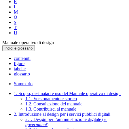
E
I
M
O
S
T
U
Manuale operativo di design
indici e glossario
contenuti
figure
tabelle
glossario
Sommario
1. Scopo, destinatari e uso del Manuale operativo di design
1.1. Versionamento e storico
1.2. Consultazione del manuale
1.3. Contribuisci al manuale
2. Introduzione al design per i servizi pubblici digitali
2.1. Design per l’amministrazione digitale (
e-
government
)