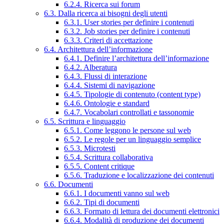
6.2.4. Ricerca sui forum
6.3. Dalla ricerca ai bisogni degli utenti
6.3.1. User stories per definire i contenuti
6.3.2. Job stories per definire i contenuti
6.3.3. Criteri di accettazione
6.4. Architettura dell’informazione
6.4.1. Definire l’architettura dell’informazione
6.4.2. Alberatura
6.4.3. Flussi di interazione
6.4.4. Sistemi di navigazione
6.4.5. Tipologie di contenuto (content type)
6.4.6. Ontologie e standard
6.4.7. Vocabolari controllati e tassonomie
6.5. Scrittura e linguaggio
6.5.1. Come leggono le persone sul web
6.5.2. Le regole per un linguaggio semplice
6.5.3. Microtesti
6.5.4. Scrittura collaborativa
6.5.5. Content critique
6.5.6. Traduzione e localizzazione dei contenuti
6.6. Documenti
6.6.1. I documenti vanno sul web
6.6.2. Tipi di documenti
6.6.3. Formato di lettura dei documenti elettronici
6.6.4. Modalità di produzione dei documenti