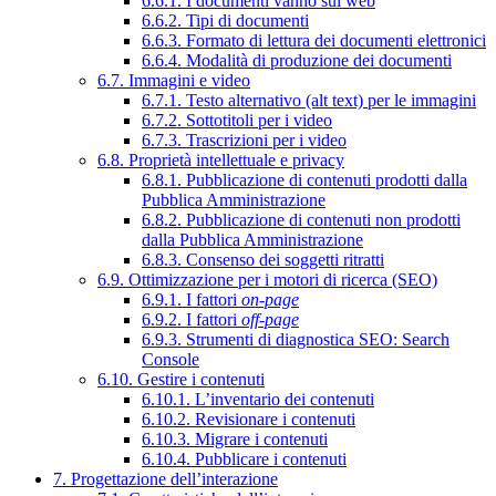
6.6.1. I documenti vanno sul web
6.6.2. Tipi di documenti
6.6.3. Formato di lettura dei documenti elettronici
6.6.4. Modalità di produzione dei documenti
6.7. Immagini e video
6.7.1. Testo alternativo (alt text) per le immagini
6.7.2. Sottotitoli per i video
6.7.3. Trascrizioni per i video
6.8. Proprietà intellettuale e privacy
6.8.1. Pubblicazione di contenuti prodotti dalla
Pubblica Amministrazione
6.8.2. Pubblicazione di contenuti non prodotti
dalla Pubblica Amministrazione
6.8.3. Consenso dei soggetti ritratti
6.9. Ottimizzazione per i motori di ricerca (SEO)
6.9.1. I fattori
on-page
6.9.2. I fattori
off-page
6.9.3. Strumenti di diagnostica SEO: Search
Console
6.10. Gestire i contenuti
6.10.1. L’inventario dei contenuti
6.10.2. Revisionare i contenuti
6.10.3. Migrare i contenuti
6.10.4. Pubblicare i contenuti
7. Progettazione dell’interazione