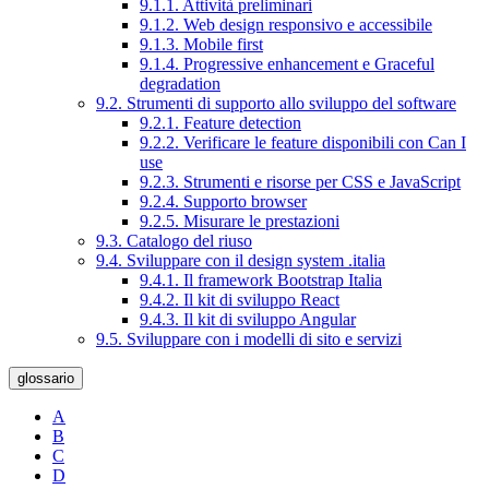
9.1.1. Attività preliminari
9.1.2. Web design responsivo e accessibile
9.1.3. Mobile first
9.1.4. Progressive enhancement e Graceful
degradation
9.2. Strumenti di supporto allo sviluppo del software
9.2.1. Feature detection
9.2.2. Verificare le feature disponibili con Can I
use
9.2.3. Strumenti e risorse per CSS e JavaScript
9.2.4. Supporto browser
9.2.5. Misurare le prestazioni
9.3. Catalogo del riuso
9.4. Sviluppare con il design system .italia
9.4.1. Il framework Bootstrap Italia
9.4.2. Il kit di sviluppo React
9.4.3. Il kit di sviluppo Angular
9.5. Sviluppare con i modelli di sito e servizi
glossario
A
B
C
D