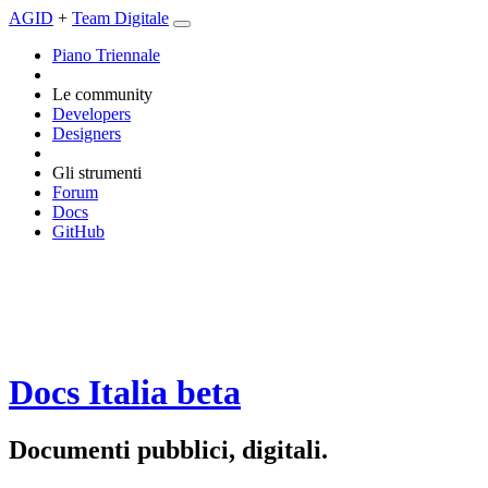
AGID
+
Team Digitale
Piano Triennale
Le community
Developers
Designers
Gli strumenti
Forum
Docs
GitHub
Docs Italia
beta
Documenti pubblici, digitali.