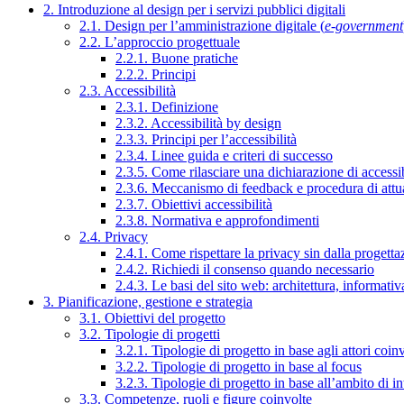
2. Introduzione al design per i servizi pubblici digitali
2.1. Design per l’amministrazione digitale (
e-government
2.2. L’approccio progettuale
2.2.1. Buone pratiche
2.2.2. Principi
2.3. Accessibilità
2.3.1. Definizione
2.3.2. Accessibilità by design
2.3.3. Principi per l’accessibilità
2.3.4. Linee guida e criteri di successo
2.3.5. Come rilasciare una dichiarazione di accessib
2.3.6. Meccanismo di feedback e procedura di attu
2.3.7. Obiettivi accessibilità
2.3.8. Normativa e approfondimenti
2.4. Privacy
2.4.1. Come rispettare la privacy sin dalla progettaz
2.4.2. Richiedi il consenso quando necessario
2.4.3. Le basi del sito web: architettura, informati
3. Pianificazione, gestione e strategia
3.1. Obiettivi del progetto
3.2. Tipologie di progetti
3.2.1. Tipologie di progetto in base agli attori coinv
3.2.2. Tipologie di progetto in base al focus
3.2.3. Tipologie di progetto in base all’ambito di i
3.3. Competenze, ruoli e figure coinvolte