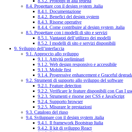
8.3.2. Prototipi in alta fedeltà
8.4. Progettare con il design system .italia
8.4.1. Documentazione
8.4.2. Benefici del design system
8.4.3. Risorse operative
8.4.4. Come contribuire al design system .italia
8.5. Progettare con i modelli di sito e servizi
8.5.1. Vantaggi dell’utilizzo dei modelli
8.5.2. I modelli di sito e servizi disponibili
9. Sviluppo dell’interfaccia
9.1. Approccio allo sviluppo
9.1.1. Attività preliminari
9.1.2. Web design responsivo e accessibile
9.1.3. Mobile first
9.1.4. Progressive enhancement e Graceful degrad
9.2. Strumenti di supporto allo sviluppo del software
9.2.1. Feature detection
9.2.2. Verificare le feature disponibili con Can I us
9.2.3. Strumenti e risorse per CSS e JavaScript
9.2.4. Supporto browser
9.2.5. Misurare le prestazioni
9.3. Catalogo del riuso
9.4. Sviluppare con il design system .italia
9.4.1. Il framework Bootstrap Italia
9.4.2. Il kit di sviluppo React