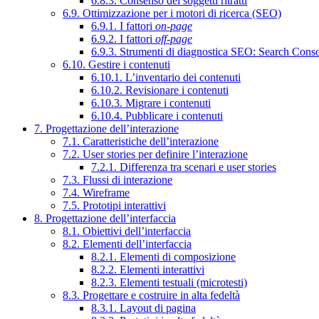
6.8.3. Consenso dei soggetti ritratti
6.9. Ottimizzazione per i motori di ricerca (SEO)
6.9.1. I fattori
on-page
6.9.2. I fattori
off-page
6.9.3. Strumenti di diagnostica SEO: Search Cons
6.10. Gestire i contenuti
6.10.1. L’inventario dei contenuti
6.10.2. Revisionare i contenuti
6.10.3. Migrare i contenuti
6.10.4. Pubblicare i contenuti
7. Progettazione dell’interazione
7.1. Caratteristiche dell’interazione
7.2. User stories per definire l’interazione
7.2.1. Differenza tra scenari e user stories
7.3. Flussi di interazione
7.4. Wireframe
7.5. Prototipi interattivi
8. Progettazione dell’interfaccia
8.1. Obiettivi dell’interfaccia
8.2. Elementi dell’interfaccia
8.2.1. Elementi di composizione
8.2.2. Elementi interattivi
8.2.3. Elementi testuali (microtesti)
8.3. Progettare e costruire in alta fedeltà
8.3.1. Layout di pagina