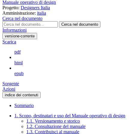
Manuale operativo di design
Progetto:
Designers Italia
Amministrazione:
italia
Cerca nel documento
Cerca nel documento
Informazioni
versione-corrente
Scarica
pdf
html
epub
Sorgente
Azioni
indice dei contenuti
Sommario
1. Scopo, destinatari e uso del Manuale operativo di design
1.1. Versionamento e storico
1.2. Consultazione del manuale
1.3. Contribuisci al manuale