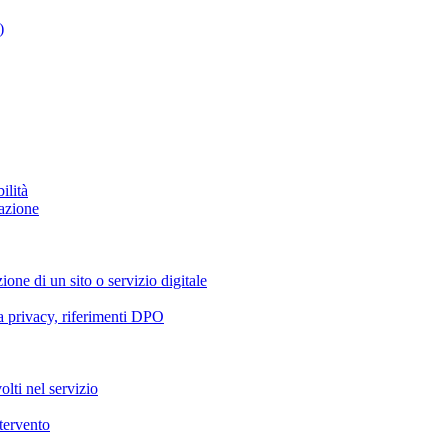
)
ilità
azione
ione di un sito o servizio digitale
va privacy, riferimenti DPO
olti nel servizio
ntervento