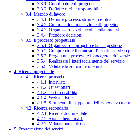
3.3.1. Coordinatore di progetto
3.3.2. Definire ruoli e responsabilità
3.4. Metodo di lavoro
3.4.1. Definire processi, strumenti e rituali
3.4.2. Curare la documentazione di progetto
3.4.3. Organizzare tavoli tecnici collaborativi
3.4.4. Prendere decisioni
3.5. Il processo progettuale
3.5.1. Organizzare il progetto e la sua gestione
3.5.2. Comprendere il contesto d’uso del servizio 
3.5.3. Progettare i processi e i
touchpoint
del servi
3.5.4. Realizzare l’interfaccia utente del servizio
3.5.5. Validare la soluzione ottenuta
4. Ricerca progettuale
4.1. Ricerca primaria
4.1.1. Interviste
4.1.2. Questionari
4.1.3. Test di usabilità
4.1.4. Web analytics
4.1.5. Strumenti di mappatura dell’esperienza uten
4.2. Ricerca secondaria
4.2.1. Ricerca documentale
4.2.2. Analisi benchmark
4.2.3. Valutazione euristica
5. Progettazione dei servizi