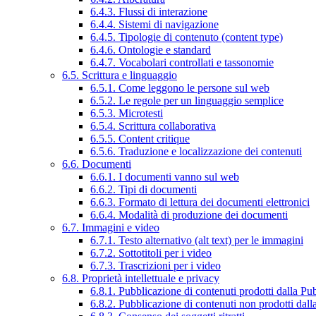
6.4.3. Flussi di interazione
6.4.4. Sistemi di navigazione
6.4.5. Tipologie di contenuto (content type)
6.4.6. Ontologie e standard
6.4.7. Vocabolari controllati e tassonomie
6.5. Scrittura e linguaggio
6.5.1. Come leggono le persone sul web
6.5.2. Le regole per un linguaggio semplice
6.5.3. Microtesti
6.5.4. Scrittura collaborativa
6.5.5. Content critique
6.5.6. Traduzione e localizzazione dei contenuti
6.6. Documenti
6.6.1. I documenti vanno sul web
6.6.2. Tipi di documenti
6.6.3. Formato di lettura dei documenti elettronici
6.6.4. Modalità di produzione dei documenti
6.7. Immagini e video
6.7.1. Testo alternativo (alt text) per le immagini
6.7.2. Sottotitoli per i video
6.7.3. Trascrizioni per i video
6.8. Proprietà intellettuale e privacy
6.8.1. Pubblicazione di contenuti prodotti dalla P
6.8.2. Pubblicazione di contenuti non prodotti dal