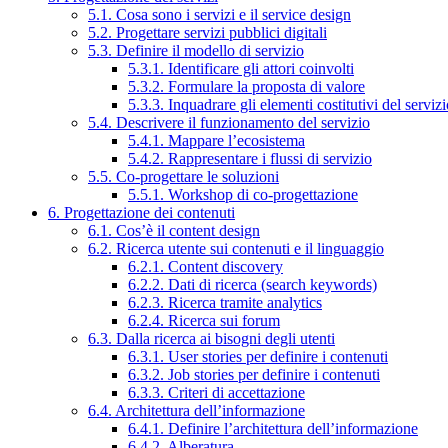
5.1. Cosa sono i servizi e il service design
5.2. Progettare servizi pubblici digitali
5.3. Definire il modello di servizio
5.3.1. Identificare gli attori coinvolti
5.3.2. Formulare la proposta di valore
5.3.3. Inquadrare gli elementi costitutivi del serviz
5.4. Descrivere il funzionamento del servizio
5.4.1. Mappare l’ecosistema
5.4.2. Rappresentare i flussi di servizio
5.5. Co-progettare le soluzioni
5.5.1. Workshop di co-progettazione
6. Progettazione dei contenuti
6.1. Cos’è il content design
6.2. Ricerca utente sui contenuti e il linguaggio
6.2.1. Content discovery
6.2.2. Dati di ricerca (search keywords)
6.2.3. Ricerca tramite analytics
6.2.4. Ricerca sui forum
6.3. Dalla ricerca ai bisogni degli utenti
6.3.1. User stories per definire i contenuti
6.3.2. Job stories per definire i contenuti
6.3.3. Criteri di accettazione
6.4. Architettura dell’informazione
6.4.1. Definire l’architettura dell’informazione
6.4.2. Alberatura