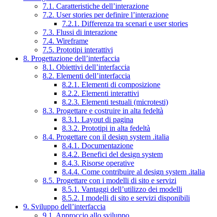
7.1. Caratteristiche dell’interazione
7.2. User stories per definire l’interazione
7.2.1. Differenza tra scenari e user stories
7.3. Flussi di interazione
7.4. Wireframe
7.5. Prototipi interattivi
8. Progettazione dell’interfaccia
8.1. Obiettivi dell’interfaccia
8.2. Elementi dell’interfaccia
8.2.1. Elementi di composizione
8.2.2. Elementi interattivi
8.2.3. Elementi testuali (microtesti)
8.3. Progettare e costruire in alta fedeltà
8.3.1. Layout di pagina
8.3.2. Prototipi in alta fedeltà
8.4. Progettare con il design system .italia
8.4.1. Documentazione
8.4.2. Benefici del design system
8.4.3. Risorse operative
8.4.4. Come contribuire al design system .italia
8.5. Progettare con i modelli di sito e servizi
8.5.1. Vantaggi dell’utilizzo dei modelli
8.5.2. I modelli di sito e servizi disponibili
9. Sviluppo dell’interfaccia
9.1. Approccio allo sviluppo