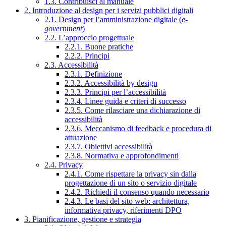
1.3. Contribuisci al manuale
2. Introduzione al design per i servizi pubblici digitali
2.1. Design per l’amministrazione digitale (
e-
government
)
2.2. L’approccio progettuale
2.2.1. Buone pratiche
2.2.2. Principi
2.3. Accessibilità
2.3.1. Definizione
2.3.2. Accessibilità by design
2.3.3. Principi per l’accessibilità
2.3.4. Linee guida e criteri di successo
2.3.5. Come rilasciare una dichiarazione di
accessibilità
2.3.6. Meccanismo di feedback e procedura di
attuazione
2.3.7. Obiettivi accessibilità
2.3.8. Normativa e approfondimenti
2.4. Privacy
2.4.1. Come rispettare la privacy sin dalla
progettazione di un sito o servizio digitale
2.4.2. Richiedi il consenso quando necessario
2.4.3. Le basi del sito web: architettura,
informativa privacy, riferimenti DPO
3. Pianificazione, gestione e strategia