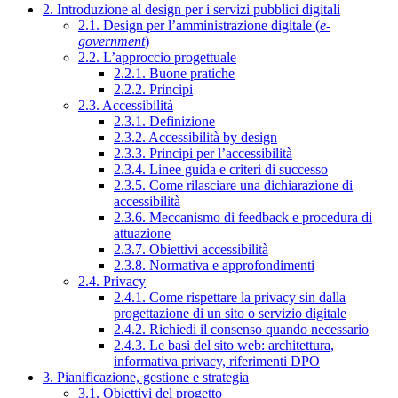
2. Introduzione al design per i servizi pubblici digitali
2.1. Design per l’amministrazione digitale (
e-
government
)
2.2. L’approccio progettuale
2.2.1. Buone pratiche
2.2.2. Principi
2.3. Accessibilità
2.3.1. Definizione
2.3.2. Accessibilità by design
2.3.3. Principi per l’accessibilità
2.3.4. Linee guida e criteri di successo
2.3.5. Come rilasciare una dichiarazione di
accessibilità
2.3.6. Meccanismo di feedback e procedura di
attuazione
2.3.7. Obiettivi accessibilità
2.3.8. Normativa e approfondimenti
2.4. Privacy
2.4.1. Come rispettare la privacy sin dalla
progettazione di un sito o servizio digitale
2.4.2. Richiedi il consenso quando necessario
2.4.3. Le basi del sito web: architettura,
informativa privacy, riferimenti DPO
3. Pianificazione, gestione e strategia
3.1. Obiettivi del progetto