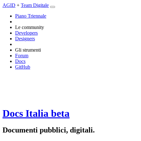
AGID
+
Team Digitale
Piano Triennale
Le community
Developers
Designers
Gli strumenti
Forum
Docs
GitHub
Docs Italia
beta
Documenti pubblici, digitali.