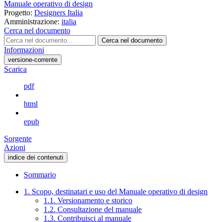
Manuale operativo di design
Progetto:
Designers Italia
Amministrazione:
italia
Cerca nel documento
Cerca nel documento
Informazioni
versione-corrente
Scarica
pdf
html
epub
Sorgente
Azioni
indice dei contenuti
Sommario
1. Scopo, destinatari e uso del Manuale operativo di design
1.1. Versionamento e storico
1.2. Consultazione del manuale
1.3. Contribuisci al manuale