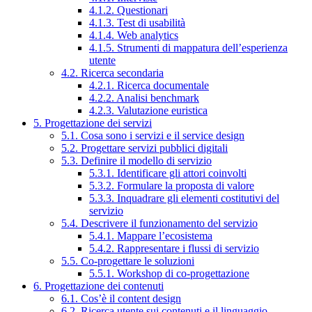
4.1.2. Questionari
4.1.3. Test di usabilità
4.1.4. Web analytics
4.1.5. Strumenti di mappatura dell’esperienza
utente
4.2. Ricerca secondaria
4.2.1. Ricerca documentale
4.2.2. Analisi benchmark
4.2.3. Valutazione euristica
5. Progettazione dei servizi
5.1. Cosa sono i servizi e il service design
5.2. Progettare servizi pubblici digitali
5.3. Definire il modello di servizio
5.3.1. Identificare gli attori coinvolti
5.3.2. Formulare la proposta di valore
5.3.3. Inquadrare gli elementi costitutivi del
servizio
5.4. Descrivere il funzionamento del servizio
5.4.1. Mappare l’ecosistema
5.4.2. Rappresentare i flussi di servizio
5.5. Co-progettare le soluzioni
5.5.1. Workshop di co-progettazione
6. Progettazione dei contenuti
6.1. Cos’è il content design
6.2. Ricerca utente sui contenuti e il linguaggio