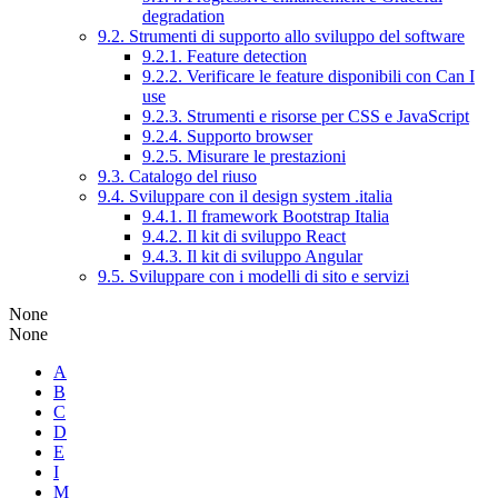
degradation
9.2. Strumenti di supporto allo sviluppo del software
9.2.1. Feature detection
9.2.2. Verificare le feature disponibili con Can I
use
9.2.3. Strumenti e risorse per CSS e JavaScript
9.2.4. Supporto browser
9.2.5. Misurare le prestazioni
9.3. Catalogo del riuso
9.4. Sviluppare con il design system .italia
9.4.1. Il framework Bootstrap Italia
9.4.2. Il kit di sviluppo React
9.4.3. Il kit di sviluppo Angular
9.5. Sviluppare con i modelli di sito e servizi
None
None
A
B
C
D
E
I
M