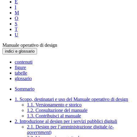
E
I
M
O
S
T
U
Manuale operativo di design
indici e glossario
contenuti
figure
tabelle
glossario
Sommario
1. Scopo, destinatari e uso del Manuale operativo di design
1.1. Versionamento e storico
1.2. Consultazione del manuale
1.3. Contribuisci al manuale
2. Introduzione al design per i servizi pubblici digitali
2.1. Design per l’amministrazione digitale (
e-
government
)