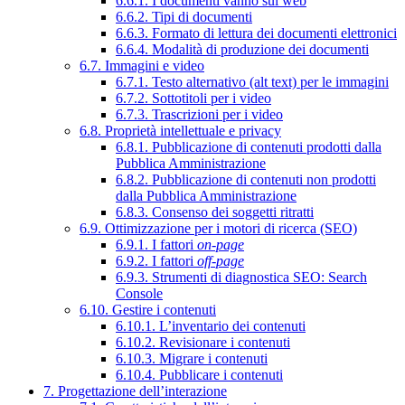
6.6.1. I documenti vanno sul web
6.6.2. Tipi di documenti
6.6.3. Formato di lettura dei documenti elettronici
6.6.4. Modalità di produzione dei documenti
6.7. Immagini e video
6.7.1. Testo alternativo (alt text) per le immagini
6.7.2. Sottotitoli per i video
6.7.3. Trascrizioni per i video
6.8. Proprietà intellettuale e privacy
6.8.1. Pubblicazione di contenuti prodotti dalla
Pubblica Amministrazione
6.8.2. Pubblicazione di contenuti non prodotti
dalla Pubblica Amministrazione
6.8.3. Consenso dei soggetti ritratti
6.9. Ottimizzazione per i motori di ricerca (SEO)
6.9.1. I fattori
on-page
6.9.2. I fattori
off-page
6.9.3. Strumenti di diagnostica SEO: Search
Console
6.10. Gestire i contenuti
6.10.1. L’inventario dei contenuti
6.10.2. Revisionare i contenuti
6.10.3. Migrare i contenuti
6.10.4. Pubblicare i contenuti
7. Progettazione dell’interazione