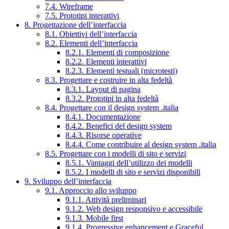
7.4. Wireframe
7.5. Prototipi interattivi
8. Progettazione dell’interfaccia
8.1. Obiettivi dell’interfaccia
8.2. Elementi dell’interfaccia
8.2.1. Elementi di composizione
8.2.2. Elementi interattivi
8.2.3. Elementi testuali (microtesti)
8.3. Progettare e costruire in alta fedeltà
8.3.1. Layout di pagina
8.3.2. Prototipi in alta fedeltà
8.4. Progettare con il design system .italia
8.4.1. Documentazione
8.4.2. Benefici del design system
8.4.3. Risorse operative
8.4.4. Come contribuire al design system .italia
8.5. Progettare con i modelli di sito e servizi
8.5.1. Vantaggi dell’utilizzo dei modelli
8.5.2. I modelli di sito e servizi disponibili
9. Sviluppo dell’interfaccia
9.1. Approccio allo sviluppo
9.1.1. Attività preliminari
9.1.2. Web design responsivo e accessibile
9.1.3. Mobile first
9.1.4. Progressive enhancement e Graceful