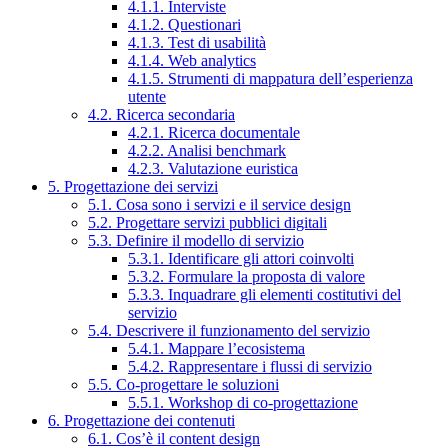
4.1.1. Interviste
4.1.2. Questionari
4.1.3. Test di usabilità
4.1.4. Web analytics
4.1.5. Strumenti di mappatura dell’esperienza
utente
4.2. Ricerca secondaria
4.2.1. Ricerca documentale
4.2.2. Analisi benchmark
4.2.3. Valutazione euristica
5. Progettazione dei servizi
5.1. Cosa sono i servizi e il service design
5.2. Progettare servizi pubblici digitali
5.3. Definire il modello di servizio
5.3.1. Identificare gli attori coinvolti
5.3.2. Formulare la proposta di valore
5.3.3. Inquadrare gli elementi costitutivi del
servizio
5.4. Descrivere il funzionamento del servizio
5.4.1. Mappare l’ecosistema
5.4.2. Rappresentare i flussi di servizio
5.5. Co-progettare le soluzioni
5.5.1. Workshop di co-progettazione
6. Progettazione dei contenuti
6.1. Cos’è il content design