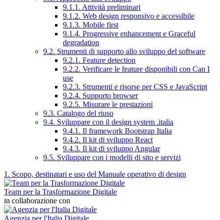
9.1.1. Attività preliminari
9.1.2. Web design responsivo e accessibile
9.1.3. Mobile first
9.1.4. Progressive enhancement e Graceful
degradation
9.2. Strumenti di supporto allo sviluppo del software
9.2.1. Feature detection
9.2.2. Verificare le feature disponibili con Can I
use
9.2.3. Strumenti e risorse per CSS e JavaScript
9.2.4. Supporto browser
9.2.5. Misurare le prestazioni
9.3. Catalogo del riuso
9.4. Sviluppare con il design system .italia
9.4.1. Il framework Bootstrap Italia
9.4.2. Il kit di sviluppo React
9.4.3. Il kit di sviluppo Angular
9.5. Sviluppare con i modelli di sito e servizi
1. Scopo, destinatari e uso del Manuale operativo di design
Team per la Trasformazione Digitale
in collaborazione con
Agenzia per l'Italia Digitale