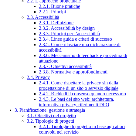
2.2. L’approccio progettuale
2.2.1. Buone pratiche
2.2.2. Principi
2.3. Accessibilità
2.3.1. Definizione
2.3.2. Accessibilità by design
2.3.3. Principi per l’accessibilità
2.3.4. Linee guida e criteri di successo
2.3.5. Come rilasciare una dichiarazione di
accessibilità
2.3.6. Meccanismo di feedback e procedura di
attuazione
2.3.7. Obiettivi accessibilità
2.3.8. Normativa e approfondimenti
2.4. Privacy
2.4.1. Come rispettare la privacy sin dalla
progettazione di un sito o servizio digitale
2.4.2. Richiedi il consenso quando necessario
2.4.3. Le basi del sito web: architettura,
informativa privacy, riferimenti DPO
3. Pianificazione, gestione e strategia
3.1. Obiettivi del progetto
3.2. Tipologie di progetti
3.2.1. Tipologie di progetto in base agli attori
coinvolti nel servizio