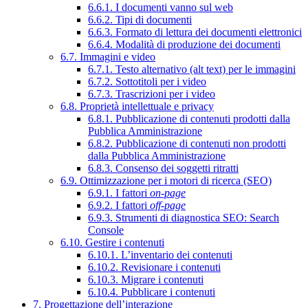
6.6.1. I documenti vanno sul web
6.6.2. Tipi di documenti
6.6.3. Formato di lettura dei documenti elettronici
6.6.4. Modalità di produzione dei documenti
6.7. Immagini e video
6.7.1. Testo alternativo (alt text) per le immagini
6.7.2. Sottotitoli per i video
6.7.3. Trascrizioni per i video
6.8. Proprietà intellettuale e privacy
6.8.1. Pubblicazione di contenuti prodotti dalla
Pubblica Amministrazione
6.8.2. Pubblicazione di contenuti non prodotti
dalla Pubblica Amministrazione
6.8.3. Consenso dei soggetti ritratti
6.9. Ottimizzazione per i motori di ricerca (SEO)
6.9.1. I fattori
on-page
6.9.2. I fattori
off-page
6.9.3. Strumenti di diagnostica SEO: Search
Console
6.10. Gestire i contenuti
6.10.1. L’inventario dei contenuti
6.10.2. Revisionare i contenuti
6.10.3. Migrare i contenuti
6.10.4. Pubblicare i contenuti
7. Progettazione dell’interazione