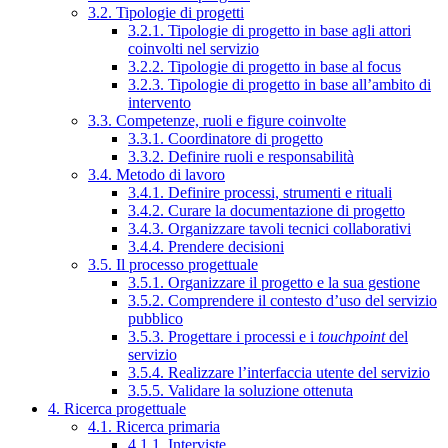
3.2. Tipologie di progetti
3.2.1. Tipologie di progetto in base agli attori
coinvolti nel servizio
3.2.2. Tipologie di progetto in base al focus
3.2.3. Tipologie di progetto in base all’ambito di
intervento
3.3. Competenze, ruoli e figure coinvolte
3.3.1. Coordinatore di progetto
3.3.2. Definire ruoli e responsabilità
3.4. Metodo di lavoro
3.4.1. Definire processi, strumenti e rituali
3.4.2. Curare la documentazione di progetto
3.4.3. Organizzare tavoli tecnici collaborativi
3.4.4. Prendere decisioni
3.5. Il processo progettuale
3.5.1. Organizzare il progetto e la sua gestione
3.5.2. Comprendere il contesto d’uso del servizio
pubblico
3.5.3. Progettare i processi e i
touchpoint
del
servizio
3.5.4. Realizzare l’interfaccia utente del servizio
3.5.5. Validare la soluzione ottenuta
4. Ricerca progettuale
4.1. Ricerca primaria
4.1.1. Interviste