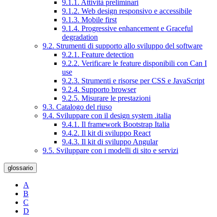
9.1.1. Attività preliminari
9.1.2. Web design responsivo e accessibile
9.1.3. Mobile first
9.1.4. Progressive enhancement e Graceful
degradation
9.2. Strumenti di supporto allo sviluppo del software
9.2.1. Feature detection
9.2.2. Verificare le feature disponibili con Can I
use
9.2.3. Strumenti e risorse per CSS e JavaScript
9.2.4. Supporto browser
9.2.5. Misurare le prestazioni
9.3. Catalogo del riuso
9.4. Sviluppare con il design system .italia
9.4.1. Il framework Bootstrap Italia
9.4.2. Il kit di sviluppo React
9.4.3. Il kit di sviluppo Angular
9.5. Sviluppare con i modelli di sito e servizi
glossario
A
B
C
D