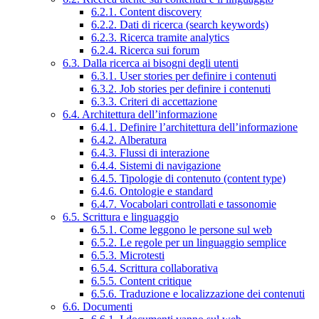
6.2.1. Content discovery
6.2.2. Dati di ricerca (search keywords)
6.2.3. Ricerca tramite analytics
6.2.4. Ricerca sui forum
6.3. Dalla ricerca ai bisogni degli utenti
6.3.1. User stories per definire i contenuti
6.3.2. Job stories per definire i contenuti
6.3.3. Criteri di accettazione
6.4. Architettura dell’informazione
6.4.1. Definire l’architettura dell’informazione
6.4.2. Alberatura
6.4.3. Flussi di interazione
6.4.4. Sistemi di navigazione
6.4.5. Tipologie di contenuto (content type)
6.4.6. Ontologie e standard
6.4.7. Vocabolari controllati e tassonomie
6.5. Scrittura e linguaggio
6.5.1. Come leggono le persone sul web
6.5.2. Le regole per un linguaggio semplice
6.5.3. Microtesti
6.5.4. Scrittura collaborativa
6.5.5. Content critique
6.5.6. Traduzione e localizzazione dei contenuti
6.6. Documenti