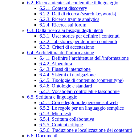
6.2. Ricerca utente sui contenuti e il linguaggio
6.2.1. Content discovery
6.2.2. Dati di ricerca (search keywords)
6.2.3. Ricerca tramite analytics
6.2.4. Ricerca sui forum
6.3. Dalla ricerca ai bisogni degli utenti
6.3.1. User stories per definire i contenuti
6.3.2. Job stories per definire i contenuti
6.3.3. Criteri di accettazione
6.4. Architettura dell’informazione
6.4.1. Definire l’architettura dell’informazione
6.4.2. Alberatura
6.4.3. Flussi di interazione
6.4.4. Sistemi di navigazione
6.4.5. Tipologie di contenuto (content type)
6.4.6. Ontologie e standard
6.4.7. Vocabolari controllati e tassonomie
6.5. Scrittura e linguaggio
6.5.1. Come leggono le persone sul web
6.5.2. Le regole per un linguaggio semplice
6.5.3. Microtesti
6.5.4. Scrittura collaborativa
6.5.5. Content critique
6.5.6. Traduzione e localizzazione dei contenuti
6.6. Documenti