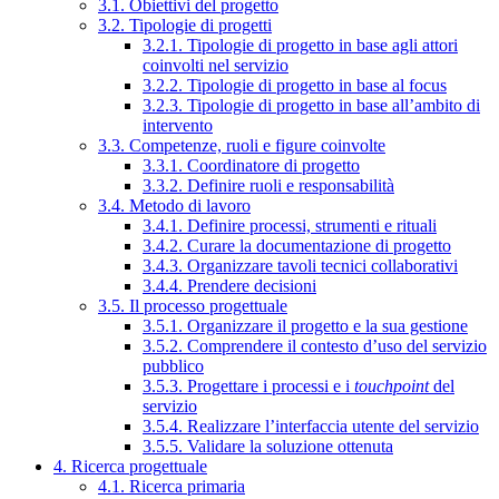
3.1. Obiettivi del progetto
3.2. Tipologie di progetti
3.2.1. Tipologie di progetto in base agli attori
coinvolti nel servizio
3.2.2. Tipologie di progetto in base al focus
3.2.3. Tipologie di progetto in base all’ambito di
intervento
3.3. Competenze, ruoli e figure coinvolte
3.3.1. Coordinatore di progetto
3.3.2. Definire ruoli e responsabilità
3.4. Metodo di lavoro
3.4.1. Definire processi, strumenti e rituali
3.4.2. Curare la documentazione di progetto
3.4.3. Organizzare tavoli tecnici collaborativi
3.4.4. Prendere decisioni
3.5. Il processo progettuale
3.5.1. Organizzare il progetto e la sua gestione
3.5.2. Comprendere il contesto d’uso del servizio
pubblico
3.5.3. Progettare i processi e i
touchpoint
del
servizio
3.5.4. Realizzare l’interfaccia utente del servizio
3.5.5. Validare la soluzione ottenuta
4. Ricerca progettuale
4.1. Ricerca primaria