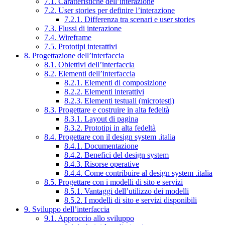
7.1. Caratteristiche dell’interazione
7.2. User stories per definire l’interazione
7.2.1. Differenza tra scenari e user stories
7.3. Flussi di interazione
7.4. Wireframe
7.5. Prototipi interattivi
8. Progettazione dell’interfaccia
8.1. Obiettivi dell’interfaccia
8.2. Elementi dell’interfaccia
8.2.1. Elementi di composizione
8.2.2. Elementi interattivi
8.2.3. Elementi testuali (microtesti)
8.3. Progettare e costruire in alta fedeltà
8.3.1. Layout di pagina
8.3.2. Prototipi in alta fedeltà
8.4. Progettare con il design system .italia
8.4.1. Documentazione
8.4.2. Benefici del design system
8.4.3. Risorse operative
8.4.4. Come contribuire al design system .italia
8.5. Progettare con i modelli di sito e servizi
8.5.1. Vantaggi dell’utilizzo dei modelli
8.5.2. I modelli di sito e servizi disponibili
9. Sviluppo dell’interfaccia
9.1. Approccio allo sviluppo