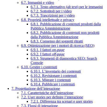
6.7. Immagini e video
6.7.1. Testo alternativo (alt text) per le immagini
6.7.2. Sottotitoli per i video
6.7.3. Trascrizioni per i video
6.8. Proprietà intellettuale e privacy
6.8.1. Pubblicazione di contenuti prodotti dalla
Pubblica Amministrazione
6.8.2. Pubblicazione di contenuti non prodotti
dalla Pubblica Amministrazione
6.8.3. Consenso dei soggetti ritratti
6.9. Ottimizzazione per i motori di ricerca (SEO)
6.9.1. I fattori
on-page
6.9.2. I fattori
off-page
6.9.3. Strumenti di diagnostica SEO: Search
Console
6.10. Gestire i contenuti
6.10.1. L’inventario dei contenuti
6.10.2. Revisionare i contenuti
6.10.3. Migrare i contenuti
6.10.4. Pubblicare i contenuti
7. Progettazione dell’interazione
7.1. Caratteristiche dell’interazione
7.2. User stories per definire l’interazione
7.2.1. Differenza tra scenari e user stories
7.3. Flussi di interazione