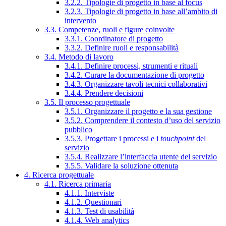
3.2.2. Tipologie di progetto in base al focus
3.2.3. Tipologie di progetto in base all’ambito di
intervento
3.3. Competenze, ruoli e figure coinvolte
3.3.1. Coordinatore di progetto
3.3.2. Definire ruoli e responsabilità
3.4. Metodo di lavoro
3.4.1. Definire processi, strumenti e rituali
3.4.2. Curare la documentazione di progetto
3.4.3. Organizzare tavoli tecnici collaborativi
3.4.4. Prendere decisioni
3.5. Il processo progettuale
3.5.1. Organizzare il progetto e la sua gestione
3.5.2. Comprendere il contesto d’uso del servizio
pubblico
3.5.3. Progettare i processi e i
touchpoint
del
servizio
3.5.4. Realizzare l’interfaccia utente del servizio
3.5.5. Validare la soluzione ottenuta
4. Ricerca progettuale
4.1. Ricerca primaria
4.1.1. Interviste
4.1.2. Questionari
4.1.3. Test di usabilità
4.1.4. Web analytics