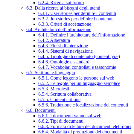
6.2.4. Ricerca sui forum
6.3. Dalla ricerca ai bisogni degli utenti
6.3.1. User stories per definire i contenuti
6.3.2. Job stories per definire i contenuti
6.3.3. Criteri di accettazione
6.4. Architettura dell’informazione
6.4.1. Definire l’architettura dell’informazione
6.4.2. Alberatura
6.4.3. Flussi di interazione
6.4.4. Sistemi di navigazione
6.4.5. Tipologie di contenuto (content type)
6.4.6. Ontologie e standard
6.4.7. Vocabolari controllati e tassonomie
6.5. Scrittura e linguaggio
6.5.1. Come leggono le persone sul web
6.5.2. Le regole per un linguaggio semplice
6.5.3. Microtesti
6.5.4. Scrittura collaborativa
6.5.5. Content critique
6.5.6. Traduzione e localizzazione dei contenuti
6.6. Documenti
6.6.1. I documenti vanno sul web
6.6.2. Tipi di documenti
6.6.3. Formato di lettura dei documenti elettronici
6.6.4. Modalità di produzione dei documenti