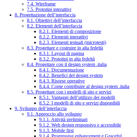
7.4. Wireframe
7.5. Prototipi interattivi
8. Progettazione dell’interfaccia
8.1. Obiettivi dell’interfaccia
8.2. Elementi dell’interfaccia
8.2.1. Elementi di composizione
8.2.2. Elementi interattivi
8.2.3. Elementi testuali (microtesti)
8.3. Progettare e costruire in alta fedeltà
8.3.1. Layout di pagina
8.3.2. Prototipi in alta fedeltà
8.4. Progettare con il design system .italia
8.4.1. Documentazione
8.4.2. Benefici del design system
8.4.3. Risorse operative
8.4.4. Come contribuire al design system .italia
8.5. Progettare con i modelli di sito e servizi
8.5.1. Vantaggi dell’utilizzo dei modelli
8.5.2. I modelli di sito e servizi disponibili
9. Sviluppo dell’interfaccia
9.1. Approccio allo sviluppo
9.1.1. Attività preliminari
9.1.2. Web design responsivo e accessibile
9.1.3. Mobile first
9.1.4. Progressive enhancement e Graceful