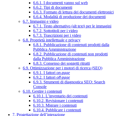
6.6.1. I documenti vanno sul web
6.6.2. Tipi di documenti
6.6.3. Formato di lettura dei documenti elettronici
6.6.4. Modalità di produzione dei documenti
6.7. Immagini e video
6.7.1. Testo alternativo (alt text) per le immagini
6.7.2. Sottotitoli per i video
6.7.3. Trascrizioni per i video
6.8. Proprietà intellettuale e privacy
6.8.1. Pubblicazione di contenuti prodotti dalla
Pubblica Amministrazione
6.8.2. Pubblicazione di contenuti non prodotti
dalla Pubblica Amministrazione
6.8.3. Consenso dei soggetti ritratti
6.9. Ottimizzazione per i motori di ricerca (SEO)
6.9.1. I fattori
on-page
6.9.2. I fattori
off-page
6.9.3. Strumenti di diagnostica SEO: Search
Console
6.10. Gestire i contenuti
6.10.1. L’inventario dei contenuti
6.10.2. Revisionare i contenuti
6.10.3. Migrare i contenuti
6.10.4. Pubblicare i contenuti
7. Progettazione dell’interazione