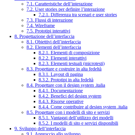
7.1. Caratteristiche dell’interazione
7.2. User stories per definire l’interazione
7.2.1. Differenza tra scenari e user stories
7.3. Flussi di interazione
7.4. Wireframe
7.5. Prototipi interattivi
8. Progettazione dell’interfaccia
8.1. Obiettivi dell’interfaccia
8.2. Elementi dell’interfaccia
8.2.1. Elementi di composizione
8.2.2. Elementi interattivi
8.2.3. Elementi testuali (microtesti)
8.3. Progettare e costruire in alta fedeltà
8.3.1. Layout di pagina
8.3.2. Prototipi in alta fedeltà
8.4. Progettare con il design system .italia
8.4.1. Documentazione
8.4.2. Benefici del design system
8.4.3. Risorse operative
8.4.4. Come contribuire al design system .italia
8.5. Progettare con i modelli di sito e servizi
8.5.1. Vantaggi dell’utilizzo dei modelli
8.5.2. I modelli di sito e servizi disponibili
9. Sviluppo dell’interfaccia
9.1. Approccio allo sviluppo