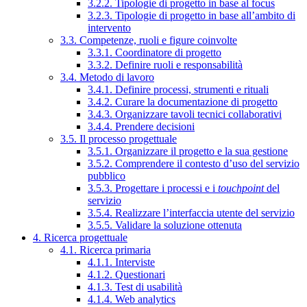
3.2.2. Tipologie di progetto in base al focus
3.2.3. Tipologie di progetto in base all’ambito di
intervento
3.3. Competenze, ruoli e figure coinvolte
3.3.1. Coordinatore di progetto
3.3.2. Definire ruoli e responsabilità
3.4. Metodo di lavoro
3.4.1. Definire processi, strumenti e rituali
3.4.2. Curare la documentazione di progetto
3.4.3. Organizzare tavoli tecnici collaborativi
3.4.4. Prendere decisioni
3.5. Il processo progettuale
3.5.1. Organizzare il progetto e la sua gestione
3.5.2. Comprendere il contesto d’uso del servizio
pubblico
3.5.3. Progettare i processi e i
touchpoint
del
servizio
3.5.4. Realizzare l’interfaccia utente del servizio
3.5.5. Validare la soluzione ottenuta
4. Ricerca progettuale
4.1. Ricerca primaria
4.1.1. Interviste
4.1.2. Questionari
4.1.3. Test di usabilità
4.1.4. Web analytics