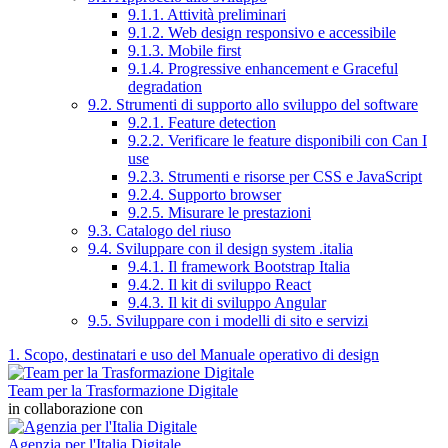
9.1.1. Attività preliminari
9.1.2. Web design responsivo e accessibile
9.1.3. Mobile first
9.1.4. Progressive enhancement e Graceful
degradation
9.2. Strumenti di supporto allo sviluppo del software
9.2.1. Feature detection
9.2.2. Verificare le feature disponibili con Can I
use
9.2.3. Strumenti e risorse per CSS e JavaScript
9.2.4. Supporto browser
9.2.5. Misurare le prestazioni
9.3. Catalogo del riuso
9.4. Sviluppare con il design system .italia
9.4.1. Il framework Bootstrap Italia
9.4.2. Il kit di sviluppo React
9.4.3. Il kit di sviluppo Angular
9.5. Sviluppare con i modelli di sito e servizi
1. Scopo, destinatari e uso del Manuale operativo di design
Team per la Trasformazione Digitale
in collaborazione con
Agenzia per l'Italia Digitale