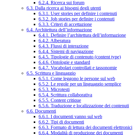
6.2.4. Ricerca sui forum
6.3. Dalla ricerca ai bisogni degli utenti
6.3.1. User stories per definire i contenuti
6.3.2. Job stories per definire i contenuti
6.3.3. Criteri di accettazione
6.4. Architettura dell’informazione
6.4.1. Definire l’architettura dell’informazione
6.4.2. Alberatura
6.4.3. Flussi di interazione
6.4.4. Sistemi di navigazione
6.4.5. Tipologie di contenuto (content type)
6.4.6. Ontologie e standard
6.4.7. Vocabolari controllati e tassonomie
6.5. Scrittura e linguaggio
6.5.1. Come leggono le persone sul web
6.5.2. Le regole per un linguaggio semplice
6.5.3. Microtesti
6.5.4. Scrittura collaborativa
6.5.5. Content critique
6.5.6. Traduzione e localizzazione dei contenuti
6.6. Documenti
6.6.1. I documenti vanno sul web
6.6.2. Tipi di documenti
6.6.3. Formato di lettura dei documenti elettronici
6.6.4. Modalità di produzione dei documenti