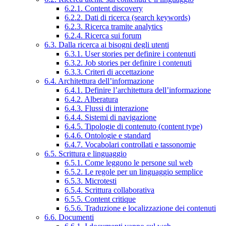
6.2.1. Content discovery
6.2.2. Dati di ricerca (search keywords)
6.2.3. Ricerca tramite analytics
6.2.4. Ricerca sui forum
6.3. Dalla ricerca ai bisogni degli utenti
6.3.1. User stories per definire i contenuti
6.3.2. Job stories per definire i contenuti
6.3.3. Criteri di accettazione
6.4. Architettura dell’informazione
6.4.1. Definire l’architettura dell’informazione
6.4.2. Alberatura
6.4.3. Flussi di interazione
6.4.4. Sistemi di navigazione
6.4.5. Tipologie di contenuto (content type)
6.4.6. Ontologie e standard
6.4.7. Vocabolari controllati e tassonomie
6.5. Scrittura e linguaggio
6.5.1. Come leggono le persone sul web
6.5.2. Le regole per un linguaggio semplice
6.5.3. Microtesti
6.5.4. Scrittura collaborativa
6.5.5. Content critique
6.5.6. Traduzione e localizzazione dei contenuti
6.6. Documenti