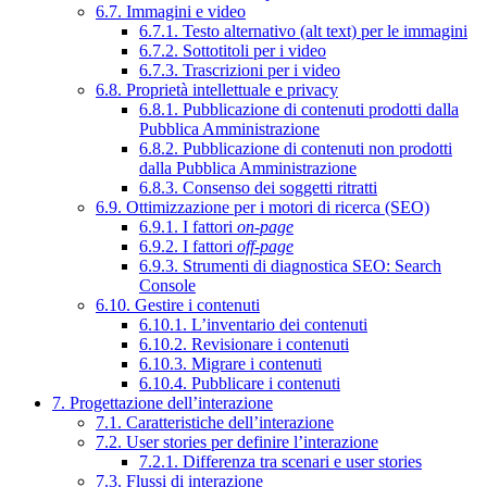
6.7. Immagini e video
6.7.1. Testo alternativo (alt text) per le immagini
6.7.2. Sottotitoli per i video
6.7.3. Trascrizioni per i video
6.8. Proprietà intellettuale e privacy
6.8.1. Pubblicazione di contenuti prodotti dalla
Pubblica Amministrazione
6.8.2. Pubblicazione di contenuti non prodotti
dalla Pubblica Amministrazione
6.8.3. Consenso dei soggetti ritratti
6.9. Ottimizzazione per i motori di ricerca (SEO)
6.9.1. I fattori
on-page
6.9.2. I fattori
off-page
6.9.3. Strumenti di diagnostica SEO: Search
Console
6.10. Gestire i contenuti
6.10.1. L’inventario dei contenuti
6.10.2. Revisionare i contenuti
6.10.3. Migrare i contenuti
6.10.4. Pubblicare i contenuti
7. Progettazione dell’interazione
7.1. Caratteristiche dell’interazione
7.2. User stories per definire l’interazione
7.2.1. Differenza tra scenari e user stories
7.3. Flussi di interazione