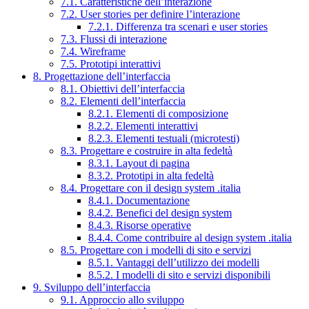
7.1. Caratteristiche dell’interazione
7.2. User stories per definire l’interazione
7.2.1. Differenza tra scenari e user stories
7.3. Flussi di interazione
7.4. Wireframe
7.5. Prototipi interattivi
8. Progettazione dell’interfaccia
8.1. Obiettivi dell’interfaccia
8.2. Elementi dell’interfaccia
8.2.1. Elementi di composizione
8.2.2. Elementi interattivi
8.2.3. Elementi testuali (microtesti)
8.3. Progettare e costruire in alta fedeltà
8.3.1. Layout di pagina
8.3.2. Prototipi in alta fedeltà
8.4. Progettare con il design system .italia
8.4.1. Documentazione
8.4.2. Benefici del design system
8.4.3. Risorse operative
8.4.4. Come contribuire al design system .italia
8.5. Progettare con i modelli di sito e servizi
8.5.1. Vantaggi dell’utilizzo dei modelli
8.5.2. I modelli di sito e servizi disponibili
9. Sviluppo dell’interfaccia
9.1. Approccio allo sviluppo