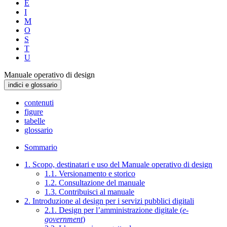
E
I
M
O
S
T
U
Manuale operativo di design
indici e glossario
contenuti
figure
tabelle
glossario
Sommario
1. Scopo, destinatari e uso del Manuale operativo di design
1.1. Versionamento e storico
1.2. Consultazione del manuale
1.3. Contribuisci al manuale
2. Introduzione al design per i servizi pubblici digitali
2.1. Design per l’amministrazione digitale (
e-
government
)