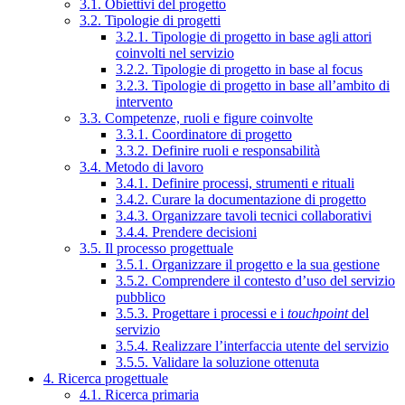
3.1. Obiettivi del progetto
3.2. Tipologie di progetti
3.2.1. Tipologie di progetto in base agli attori
coinvolti nel servizio
3.2.2. Tipologie di progetto in base al focus
3.2.3. Tipologie di progetto in base all’ambito di
intervento
3.3. Competenze, ruoli e figure coinvolte
3.3.1. Coordinatore di progetto
3.3.2. Definire ruoli e responsabilità
3.4. Metodo di lavoro
3.4.1. Definire processi, strumenti e rituali
3.4.2. Curare la documentazione di progetto
3.4.3. Organizzare tavoli tecnici collaborativi
3.4.4. Prendere decisioni
3.5. Il processo progettuale
3.5.1. Organizzare il progetto e la sua gestione
3.5.2. Comprendere il contesto d’uso del servizio
pubblico
3.5.3. Progettare i processi e i
touchpoint
del
servizio
3.5.4. Realizzare l’interfaccia utente del servizio
3.5.5. Validare la soluzione ottenuta
4. Ricerca progettuale
4.1. Ricerca primaria