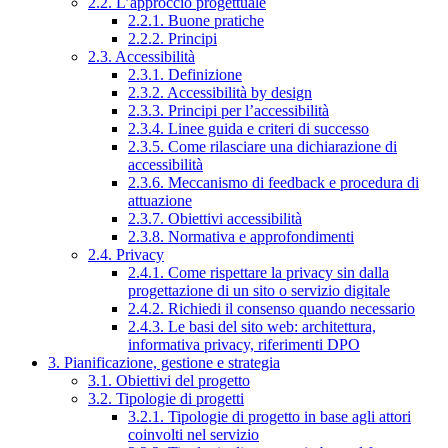
2.2. L’approccio progettuale
2.2.1. Buone pratiche
2.2.2. Principi
2.3. Accessibilità
2.3.1. Definizione
2.3.2. Accessibilità by design
2.3.3. Principi per l’accessibilità
2.3.4. Linee guida e criteri di successo
2.3.5. Come rilasciare una dichiarazione di
accessibilità
2.3.6. Meccanismo di feedback e procedura di
attuazione
2.3.7. Obiettivi accessibilità
2.3.8. Normativa e approfondimenti
2.4. Privacy
2.4.1. Come rispettare la privacy sin dalla
progettazione di un sito o servizio digitale
2.4.2. Richiedi il consenso quando necessario
2.4.3. Le basi del sito web: architettura,
informativa privacy, riferimenti DPO
3. Pianificazione, gestione e strategia
3.1. Obiettivi del progetto
3.2. Tipologie di progetti
3.2.1. Tipologie di progetto in base agli attori
coinvolti nel servizio