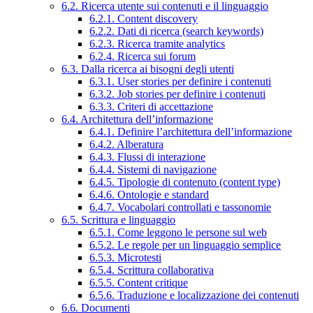
6.2. Ricerca utente sui contenuti e il linguaggio
6.2.1. Content discovery
6.2.2. Dati di ricerca (search keywords)
6.2.3. Ricerca tramite analytics
6.2.4. Ricerca sui forum
6.3. Dalla ricerca ai bisogni degli utenti
6.3.1. User stories per definire i contenuti
6.3.2. Job stories per definire i contenuti
6.3.3. Criteri di accettazione
6.4. Architettura dell’informazione
6.4.1. Definire l’architettura dell’informazione
6.4.2. Alberatura
6.4.3. Flussi di interazione
6.4.4. Sistemi di navigazione
6.4.5. Tipologie di contenuto (content type)
6.4.6. Ontologie e standard
6.4.7. Vocabolari controllati e tassonomie
6.5. Scrittura e linguaggio
6.5.1. Come leggono le persone sul web
6.5.2. Le regole per un linguaggio semplice
6.5.3. Microtesti
6.5.4. Scrittura collaborativa
6.5.5. Content critique
6.5.6. Traduzione e localizzazione dei contenuti
6.6. Documenti