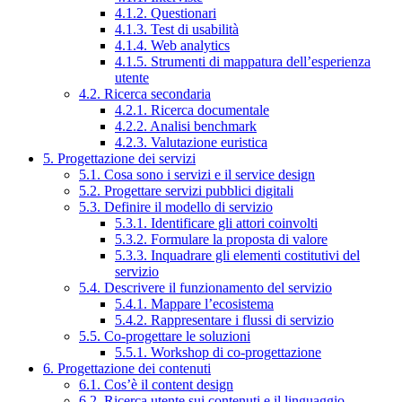
4.1.2. Questionari
4.1.3. Test di usabilità
4.1.4. Web analytics
4.1.5. Strumenti di mappatura dell’esperienza
utente
4.2. Ricerca secondaria
4.2.1. Ricerca documentale
4.2.2. Analisi benchmark
4.2.3. Valutazione euristica
5. Progettazione dei servizi
5.1. Cosa sono i servizi e il service design
5.2. Progettare servizi pubblici digitali
5.3. Definire il modello di servizio
5.3.1. Identificare gli attori coinvolti
5.3.2. Formulare la proposta di valore
5.3.3. Inquadrare gli elementi costitutivi del
servizio
5.4. Descrivere il funzionamento del servizio
5.4.1. Mappare l’ecosistema
5.4.2. Rappresentare i flussi di servizio
5.5. Co-progettare le soluzioni
5.5.1. Workshop di co-progettazione
6. Progettazione dei contenuti
6.1. Cos’è il content design
6.2. Ricerca utente sui contenuti e il linguaggio