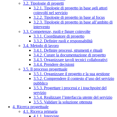
3.2. Tipologie di progetti
3.2.1. Tipologie di progetto in base agli attori
coinvolti nel servizio
3.2.2. Tipologie di progetto in base al focus
3.2.3. Tipologie di progetto in base all’ambito di
intervento
3.3. Competenze, ruoli e figure coinvolte
3.3.1. Coordinatore di progetto
3.3.2. Definire ruoli e responsabilità
3.4. Metodo di lavoro
3.4.1. Definire processi, strumenti e rituali
3.4.2. Curare la documentazione di progetto
3.4.3. Organizzare tavoli tecnici collaborativi
3.4.4. Prendere decisioni
3.5. Il processo progettuale
3.5.1. Organizzare il progetto e la sua gestione
3.5.2. Comprendere il contesto d’uso del servizio
pubblico
3.5.3. Progettare i processi e i
touchpoint
del
servizio
3.5.4. Realizzare l’interfaccia utente del servizio
3.5.5. Validare la soluzione ottenuta
4. Ricerca progettuale
4.1. Ricerca primaria
4.1.1. Interviste