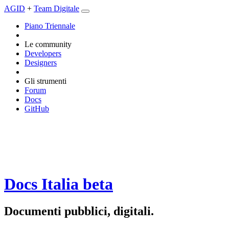
AGID
+
Team Digitale
Piano Triennale
Le community
Developers
Designers
Gli strumenti
Forum
Docs
GitHub
Docs Italia
beta
Documenti pubblici, digitali.