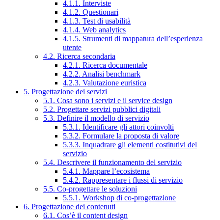
4.1.1. Interviste
4.1.2. Questionari
4.1.3. Test di usabilità
4.1.4. Web analytics
4.1.5. Strumenti di mappatura dell’esperienza
utente
4.2. Ricerca secondaria
4.2.1. Ricerca documentale
4.2.2. Analisi benchmark
4.2.3. Valutazione euristica
5. Progettazione dei servizi
5.1. Cosa sono i servizi e il service design
5.2. Progettare servizi pubblici digitali
5.3. Definire il modello di servizio
5.3.1. Identificare gli attori coinvolti
5.3.2. Formulare la proposta di valore
5.3.3. Inquadrare gli elementi costitutivi del
servizio
5.4. Descrivere il funzionamento del servizio
5.4.1. Mappare l’ecosistema
5.4.2. Rappresentare i flussi di servizio
5.5. Co-progettare le soluzioni
5.5.1. Workshop di co-progettazione
6. Progettazione dei contenuti
6.1. Cos’è il content design