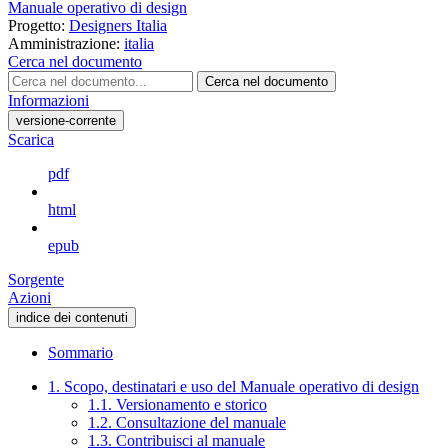
Manuale operativo di design
Progetto:
Designers Italia
Amministrazione:
italia
Cerca nel documento
Cerca nel documento
Informazioni
versione-corrente
Scarica
pdf
html
epub
Sorgente
Azioni
indice dei contenuti
Sommario
1. Scopo, destinatari e uso del Manuale operativo di design
1.1. Versionamento e storico
1.2. Consultazione del manuale
1.3. Contribuisci al manuale