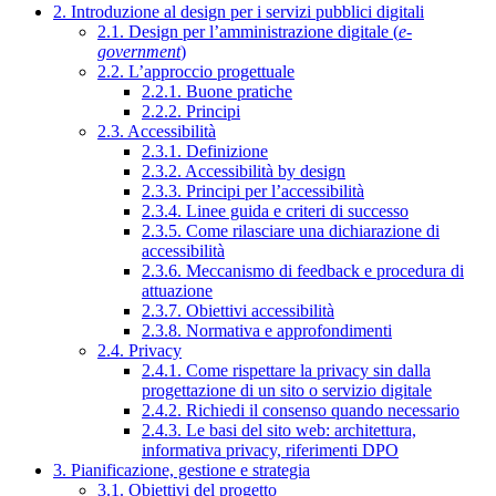
2. Introduzione al design per i servizi pubblici digitali
2.1. Design per l’amministrazione digitale (
e-
government
)
2.2. L’approccio progettuale
2.2.1. Buone pratiche
2.2.2. Principi
2.3. Accessibilità
2.3.1. Definizione
2.3.2. Accessibilità by design
2.3.3. Principi per l’accessibilità
2.3.4. Linee guida e criteri di successo
2.3.5. Come rilasciare una dichiarazione di
accessibilità
2.3.6. Meccanismo di feedback e procedura di
attuazione
2.3.7. Obiettivi accessibilità
2.3.8. Normativa e approfondimenti
2.4. Privacy
2.4.1. Come rispettare la privacy sin dalla
progettazione di un sito o servizio digitale
2.4.2. Richiedi il consenso quando necessario
2.4.3. Le basi del sito web: architettura,
informativa privacy, riferimenti DPO
3. Pianificazione, gestione e strategia
3.1. Obiettivi del progetto