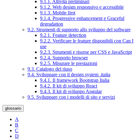
9.1.1. Attività preliminari
9.1.2. Web design responsivo e accessibile
9.1.3. Mobile first
9.1.4. Progressive enhancement e Graceful
degradation
9.2. Strumenti di supporto allo sviluppo del software
9.2.1. Feature detection
9.2.2. Verificare le feature disponibili con Can I
use
9.2.3. Strumenti e risorse per CSS e JavaScript
9.2.4. Supporto browser
9.2.5. Misurare le prestazioni
9.3. Catalogo del riuso
9.4. Sviluppare con il design system .italia
9.4.1. Il framework Bootstrap Italia
9.4.2. Il kit di sviluppo React
9.4.3. Il kit di sviluppo Angular
9.5. Sviluppare con i modelli di sito e servizi
glossario
A
B
C
D