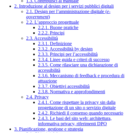
1.3. Contribuisci al manuale
2. Introduzione al design per i servizi pubblici digitali
2.1. Design per l’amministrazione digitale (
e-
government
)
2.2. L’approccio progettuale
2.2.1. Buone pratiche
2.2.2. Principi
2.3. Accessibilità
2.3.1. Definizione
2.3.2. Accessibilità by design
2.3.3. Principi per l’accessibilità
2.3.4. Linee guida e criteri di successo
2.3.5. Come rilasciare una dichiarazione di
accessibilità
2.3.6. Meccanismo di feedback e procedura di
attuazione
2.3.7. Obiettivi accessibilità
2.3.8. Normativa e approfondimenti
2.4. Privacy
2.4.1. Come rispettare la privacy sin dalla
progettazione di un sito o servizio digitale
2.4.2. Richiedi il consenso quando necessario
2.4.3. Le basi del sito web: architettura,
informativa privacy, riferimenti DPO
3. Pianificazione, gestione e strategia