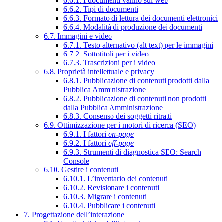
6.6.1. I documenti vanno sul web
6.6.2. Tipi di documenti
6.6.3. Formato di lettura dei documenti elettronici
6.6.4. Modalità di produzione dei documenti
6.7. Immagini e video
6.7.1. Testo alternativo (alt text) per le immagini
6.7.2. Sottotitoli per i video
6.7.3. Trascrizioni per i video
6.8. Proprietà intellettuale e privacy
6.8.1. Pubblicazione di contenuti prodotti dalla
Pubblica Amministrazione
6.8.2. Pubblicazione di contenuti non prodotti
dalla Pubblica Amministrazione
6.8.3. Consenso dei soggetti ritratti
6.9. Ottimizzazione per i motori di ricerca (SEO)
6.9.1. I fattori
on-page
6.9.2. I fattori
off-page
6.9.3. Strumenti di diagnostica SEO: Search
Console
6.10. Gestire i contenuti
6.10.1. L’inventario dei contenuti
6.10.2. Revisionare i contenuti
6.10.3. Migrare i contenuti
6.10.4. Pubblicare i contenuti
7. Progettazione dell’interazione