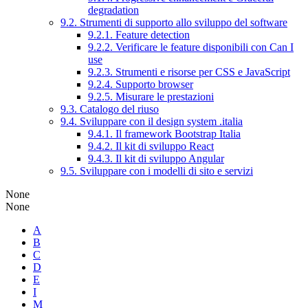
degradation
9.2. Strumenti di supporto allo sviluppo del software
9.2.1. Feature detection
9.2.2. Verificare le feature disponibili con Can I
use
9.2.3. Strumenti e risorse per CSS e JavaScript
9.2.4. Supporto browser
9.2.5. Misurare le prestazioni
9.3. Catalogo del riuso
9.4. Sviluppare con il design system .italia
9.4.1. Il framework Bootstrap Italia
9.4.2. Il kit di sviluppo React
9.4.3. Il kit di sviluppo Angular
9.5. Sviluppare con i modelli di sito e servizi
None
None
A
B
C
D
E
I
M