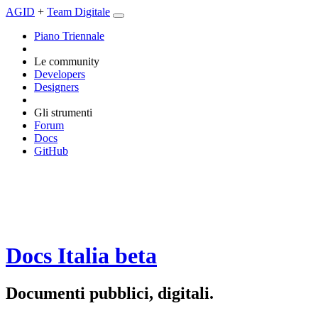
AGID
+
Team Digitale
Piano Triennale
Le community
Developers
Designers
Gli strumenti
Forum
Docs
GitHub
Docs Italia
beta
Documenti pubblici, digitali.