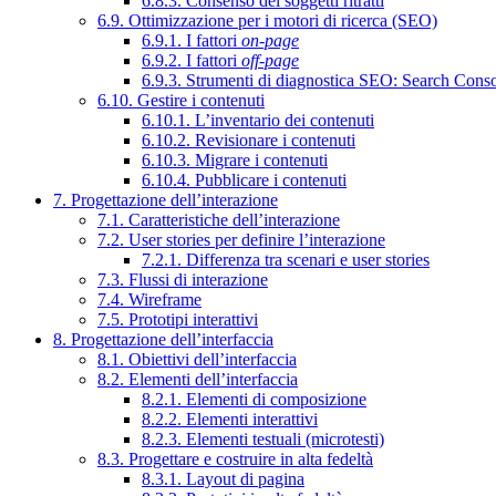
6.8.3. Consenso dei soggetti ritratti
6.9. Ottimizzazione per i motori di ricerca (SEO)
6.9.1. I fattori
on-page
6.9.2. I fattori
off-page
6.9.3. Strumenti di diagnostica SEO: Search Cons
6.10. Gestire i contenuti
6.10.1. L’inventario dei contenuti
6.10.2. Revisionare i contenuti
6.10.3. Migrare i contenuti
6.10.4. Pubblicare i contenuti
7. Progettazione dell’interazione
7.1. Caratteristiche dell’interazione
7.2. User stories per definire l’interazione
7.2.1. Differenza tra scenari e user stories
7.3. Flussi di interazione
7.4. Wireframe
7.5. Prototipi interattivi
8. Progettazione dell’interfaccia
8.1. Obiettivi dell’interfaccia
8.2. Elementi dell’interfaccia
8.2.1. Elementi di composizione
8.2.2. Elementi interattivi
8.2.3. Elementi testuali (microtesti)
8.3. Progettare e costruire in alta fedeltà
8.3.1. Layout di pagina