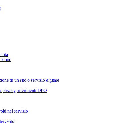
)
ilità
azione
ione di un sito o servizio digitale
va privacy, riferimenti DPO
olti nel servizio
ntervento