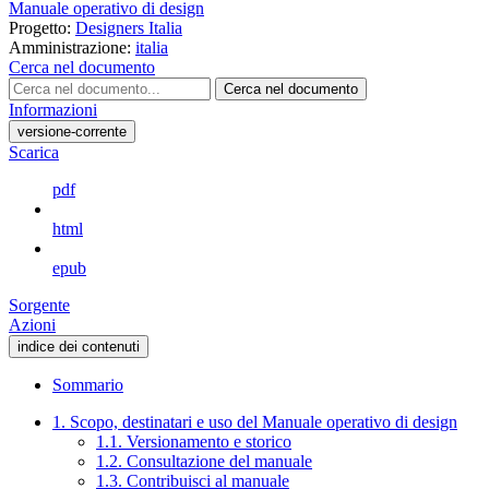
Manuale operativo di design
Progetto:
Designers Italia
Amministrazione:
italia
Cerca nel documento
Cerca nel documento
Informazioni
versione-corrente
Scarica
pdf
html
epub
Sorgente
Azioni
indice dei contenuti
Sommario
1. Scopo, destinatari e uso del Manuale operativo di design
1.1. Versionamento e storico
1.2. Consultazione del manuale
1.3. Contribuisci al manuale