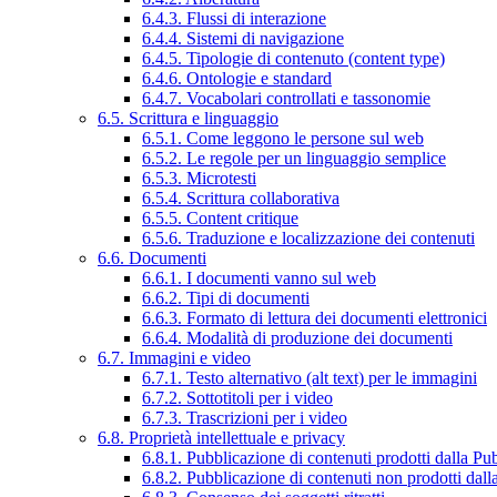
6.4.3. Flussi di interazione
6.4.4. Sistemi di navigazione
6.4.5. Tipologie di contenuto (content type)
6.4.6. Ontologie e standard
6.4.7. Vocabolari controllati e tassonomie
6.5. Scrittura e linguaggio
6.5.1. Come leggono le persone sul web
6.5.2. Le regole per un linguaggio semplice
6.5.3. Microtesti
6.5.4. Scrittura collaborativa
6.5.5. Content critique
6.5.6. Traduzione e localizzazione dei contenuti
6.6. Documenti
6.6.1. I documenti vanno sul web
6.6.2. Tipi di documenti
6.6.3. Formato di lettura dei documenti elettronici
6.6.4. Modalità di produzione dei documenti
6.7. Immagini e video
6.7.1. Testo alternativo (alt text) per le immagini
6.7.2. Sottotitoli per i video
6.7.3. Trascrizioni per i video
6.8. Proprietà intellettuale e privacy
6.8.1. Pubblicazione di contenuti prodotti dalla P
6.8.2. Pubblicazione di contenuti non prodotti dal