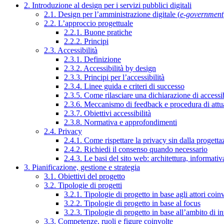
2. Introduzione al design per i servizi pubblici digitali
2.1. Design per l’amministrazione digitale (
e-government
2.2. L’approccio progettuale
2.2.1. Buone pratiche
2.2.2. Principi
2.3. Accessibilità
2.3.1. Definizione
2.3.2. Accessibilità by design
2.3.3. Principi per l’accessibilità
2.3.4. Linee guida e criteri di successo
2.3.5. Come rilasciare una dichiarazione di accessib
2.3.6. Meccanismo di feedback e procedura di attu
2.3.7. Obiettivi accessibilità
2.3.8. Normativa e approfondimenti
2.4. Privacy
2.4.1. Come rispettare la privacy sin dalla progettaz
2.4.2. Richiedi il consenso quando necessario
2.4.3. Le basi del sito web: architettura, informati
3. Pianificazione, gestione e strategia
3.1. Obiettivi del progetto
3.2. Tipologie di progetti
3.2.1. Tipologie di progetto in base agli attori coinv
3.2.2. Tipologie di progetto in base al focus
3.2.3. Tipologie di progetto in base all’ambito di i
3.3. Competenze, ruoli e figure coinvolte