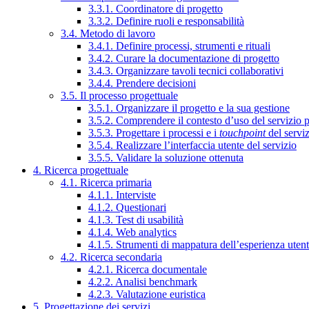
3.3.1. Coordinatore di progetto
3.3.2. Definire ruoli e responsabilità
3.4. Metodo di lavoro
3.4.1. Definire processi, strumenti e rituali
3.4.2. Curare la documentazione di progetto
3.4.3. Organizzare tavoli tecnici collaborativi
3.4.4. Prendere decisioni
3.5. Il processo progettuale
3.5.1. Organizzare il progetto e la sua gestione
3.5.2. Comprendere il contesto d’uso del servizio 
3.5.3. Progettare i processi e i
touchpoint
del servi
3.5.4. Realizzare l’interfaccia utente del servizio
3.5.5. Validare la soluzione ottenuta
4. Ricerca progettuale
4.1. Ricerca primaria
4.1.1. Interviste
4.1.2. Questionari
4.1.3. Test di usabilità
4.1.4. Web analytics
4.1.5. Strumenti di mappatura dell’esperienza uten
4.2. Ricerca secondaria
4.2.1. Ricerca documentale
4.2.2. Analisi benchmark
4.2.3. Valutazione euristica
5. Progettazione dei servizi