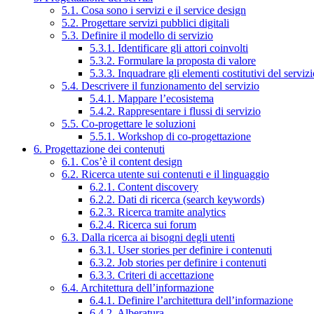
5.1. Cosa sono i servizi e il service design
5.2. Progettare servizi pubblici digitali
5.3. Definire il modello di servizio
5.3.1. Identificare gli attori coinvolti
5.3.2. Formulare la proposta di valore
5.3.3. Inquadrare gli elementi costitutivi del serviz
5.4. Descrivere il funzionamento del servizio
5.4.1. Mappare l’ecosistema
5.4.2. Rappresentare i flussi di servizio
5.5. Co-progettare le soluzioni
5.5.1. Workshop di co-progettazione
6. Progettazione dei contenuti
6.1. Cos’è il content design
6.2. Ricerca utente sui contenuti e il linguaggio
6.2.1. Content discovery
6.2.2. Dati di ricerca (search keywords)
6.2.3. Ricerca tramite analytics
6.2.4. Ricerca sui forum
6.3. Dalla ricerca ai bisogni degli utenti
6.3.1. User stories per definire i contenuti
6.3.2. Job stories per definire i contenuti
6.3.3. Criteri di accettazione
6.4. Architettura dell’informazione
6.4.1. Definire l’architettura dell’informazione
6.4.2. Alberatura