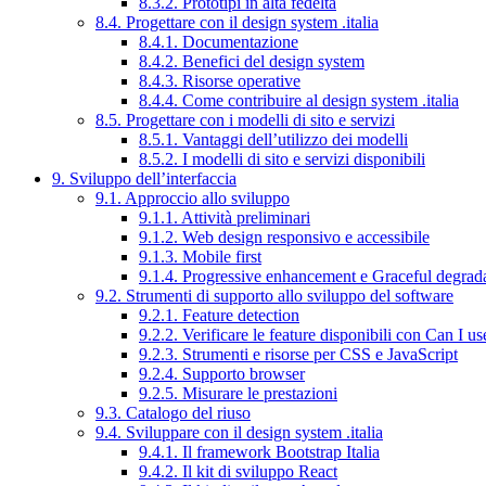
8.3.2. Prototipi in alta fedeltà
8.4. Progettare con il design system .italia
8.4.1. Documentazione
8.4.2. Benefici del design system
8.4.3. Risorse operative
8.4.4. Come contribuire al design system .italia
8.5. Progettare con i modelli di sito e servizi
8.5.1. Vantaggi dell’utilizzo dei modelli
8.5.2. I modelli di sito e servizi disponibili
9. Sviluppo dell’interfaccia
9.1. Approccio allo sviluppo
9.1.1. Attività preliminari
9.1.2. Web design responsivo e accessibile
9.1.3. Mobile first
9.1.4. Progressive enhancement e Graceful degrad
9.2. Strumenti di supporto allo sviluppo del software
9.2.1. Feature detection
9.2.2. Verificare le feature disponibili con Can I us
9.2.3. Strumenti e risorse per CSS e JavaScript
9.2.4. Supporto browser
9.2.5. Misurare le prestazioni
9.3. Catalogo del riuso
9.4. Sviluppare con il design system .italia
9.4.1. Il framework Bootstrap Italia
9.4.2. Il kit di sviluppo React