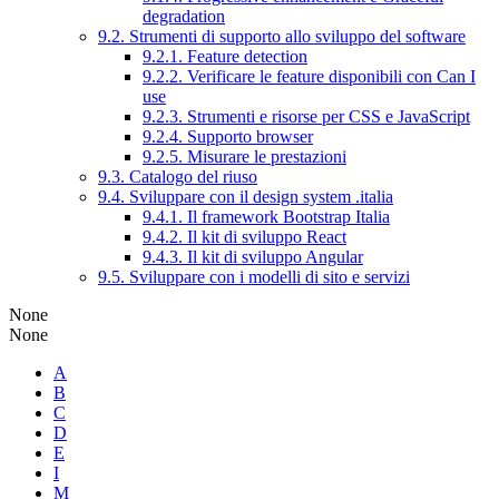
degradation
9.2. Strumenti di supporto allo sviluppo del software
9.2.1. Feature detection
9.2.2. Verificare le feature disponibili con Can I
use
9.2.3. Strumenti e risorse per CSS e JavaScript
9.2.4. Supporto browser
9.2.5. Misurare le prestazioni
9.3. Catalogo del riuso
9.4. Sviluppare con il design system .italia
9.4.1. Il framework Bootstrap Italia
9.4.2. Il kit di sviluppo React
9.4.3. Il kit di sviluppo Angular
9.5. Sviluppare con i modelli di sito e servizi
None
None
A
B
C
D
E
I
M