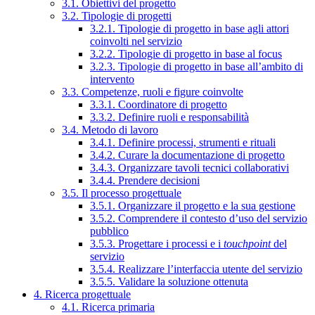
3.1. Obiettivi del progetto
3.2. Tipologie di progetti
3.2.1. Tipologie di progetto in base agli attori
coinvolti nel servizio
3.2.2. Tipologie di progetto in base al focus
3.2.3. Tipologie di progetto in base all’ambito di
intervento
3.3. Competenze, ruoli e figure coinvolte
3.3.1. Coordinatore di progetto
3.3.2. Definire ruoli e responsabilità
3.4. Metodo di lavoro
3.4.1. Definire processi, strumenti e rituali
3.4.2. Curare la documentazione di progetto
3.4.3. Organizzare tavoli tecnici collaborativi
3.4.4. Prendere decisioni
3.5. Il processo progettuale
3.5.1. Organizzare il progetto e la sua gestione
3.5.2. Comprendere il contesto d’uso del servizio
pubblico
3.5.3. Progettare i processi e i
touchpoint
del
servizio
3.5.4. Realizzare l’interfaccia utente del servizio
3.5.5. Validare la soluzione ottenuta
4. Ricerca progettuale
4.1. Ricerca primaria