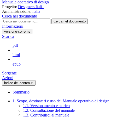
Manuale operativo di design
Progetto:
Designers Italia
Amministrazione:
italia
Cerca nel documento
Cerca nel documento
Informazioni
versione-corrente
Scarica
pdf
html
epub
Sorgente
Azioni
indice dei contenuti
Sommario
1. Scopo, destinatari e uso del Manuale operativo di design
1.1. Versionamento e storico
1.2. Consultazione del manuale
1.3. Contribuisci al manuale