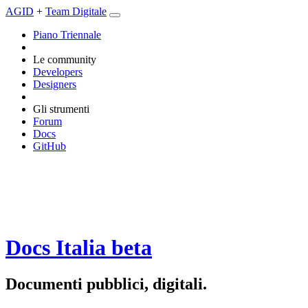
AGID
+
Team Digitale
Piano Triennale
Le community
Developers
Designers
Gli strumenti
Forum
Docs
GitHub
Docs Italia
beta
Documenti pubblici, digitali.