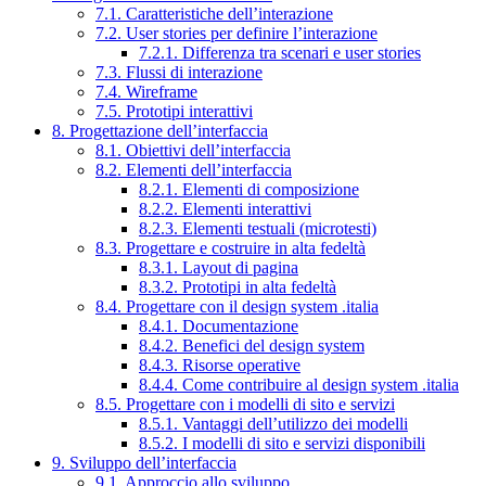
7.1. Caratteristiche dell’interazione
7.2. User stories per definire l’interazione
7.2.1. Differenza tra scenari e user stories
7.3. Flussi di interazione
7.4. Wireframe
7.5. Prototipi interattivi
8. Progettazione dell’interfaccia
8.1. Obiettivi dell’interfaccia
8.2. Elementi dell’interfaccia
8.2.1. Elementi di composizione
8.2.2. Elementi interattivi
8.2.3. Elementi testuali (microtesti)
8.3. Progettare e costruire in alta fedeltà
8.3.1. Layout di pagina
8.3.2. Prototipi in alta fedeltà
8.4. Progettare con il design system .italia
8.4.1. Documentazione
8.4.2. Benefici del design system
8.4.3. Risorse operative
8.4.4. Come contribuire al design system .italia
8.5. Progettare con i modelli di sito e servizi
8.5.1. Vantaggi dell’utilizzo dei modelli
8.5.2. I modelli di sito e servizi disponibili
9. Sviluppo dell’interfaccia
9.1. Approccio allo sviluppo