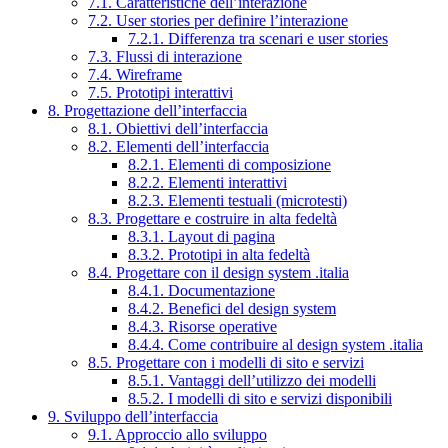
7.1. Caratteristiche dell’interazione
7.2. User stories per definire l’interazione
7.2.1. Differenza tra scenari e user stories
7.3. Flussi di interazione
7.4. Wireframe
7.5. Prototipi interattivi
8. Progettazione dell’interfaccia
8.1. Obiettivi dell’interfaccia
8.2. Elementi dell’interfaccia
8.2.1. Elementi di composizione
8.2.2. Elementi interattivi
8.2.3. Elementi testuali (microtesti)
8.3. Progettare e costruire in alta fedeltà
8.3.1. Layout di pagina
8.3.2. Prototipi in alta fedeltà
8.4. Progettare con il design system .italia
8.4.1. Documentazione
8.4.2. Benefici del design system
8.4.3. Risorse operative
8.4.4. Come contribuire al design system .italia
8.5. Progettare con i modelli di sito e servizi
8.5.1. Vantaggi dell’utilizzo dei modelli
8.5.2. I modelli di sito e servizi disponibili
9. Sviluppo dell’interfaccia
9.1. Approccio allo sviluppo