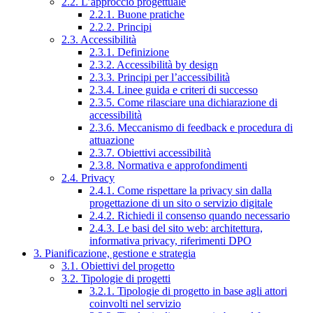
2.2. L’approccio progettuale
2.2.1. Buone pratiche
2.2.2. Principi
2.3. Accessibilità
2.3.1. Definizione
2.3.2. Accessibilità by design
2.3.3. Principi per l’accessibilità
2.3.4. Linee guida e criteri di successo
2.3.5. Come rilasciare una dichiarazione di
accessibilità
2.3.6. Meccanismo di feedback e procedura di
attuazione
2.3.7. Obiettivi accessibilità
2.3.8. Normativa e approfondimenti
2.4. Privacy
2.4.1. Come rispettare la privacy sin dalla
progettazione di un sito o servizio digitale
2.4.2. Richiedi il consenso quando necessario
2.4.3. Le basi del sito web: architettura,
informativa privacy, riferimenti DPO
3. Pianificazione, gestione e strategia
3.1. Obiettivi del progetto
3.2. Tipologie di progetti
3.2.1. Tipologie di progetto in base agli attori
coinvolti nel servizio