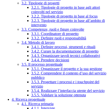
3.2. Tipologie di progetti
3.2.1. Tipologie di progetto in base agli attori
coinvolti nel servizio
3.2.2. Tipologie di progetto in base al focus
3.2.3. Tipologie di progetto in base all’ambito di
intervento
3.3. Competenze, ruoli e figure coinvolte
3.3.1. Coordinatore di progetto
3.3.2. Definire ruoli e responsabilità
3.4. Metodo di lavoro
3.4.1. Definire processi, strumenti e rituali
3.4.2. Curare la documentazione di progetto
3.4.3. Organizzare tavoli tecnici collaborativi
3.4.4. Prendere decisioni
3.5. Il processo progettuale
3.5.1. Organizzare il progetto e la sua gestione
3.5.2. Comprendere il contesto d’uso del servizio
pubblico
3.5.3. Progettare i processi e i
touchpoint
del
servizio
3.5.4. Realizzare l’interfaccia utente del servizio
3.5.5. Validare la soluzione ottenuta
4. Ricerca progettuale
4.1. Ricerca primaria
4.1.1. Interviste