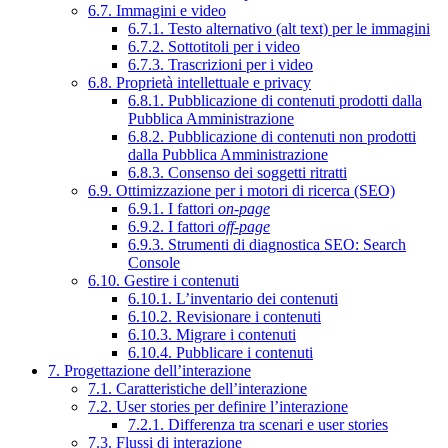
6.7. Immagini e video
6.7.1. Testo alternativo (alt text) per le immagini
6.7.2. Sottotitoli per i video
6.7.3. Trascrizioni per i video
6.8. Proprietà intellettuale e privacy
6.8.1. Pubblicazione di contenuti prodotti dalla
Pubblica Amministrazione
6.8.2. Pubblicazione di contenuti non prodotti
dalla Pubblica Amministrazione
6.8.3. Consenso dei soggetti ritratti
6.9. Ottimizzazione per i motori di ricerca (SEO)
6.9.1. I fattori
on-page
6.9.2. I fattori
off-page
6.9.3. Strumenti di diagnostica SEO: Search
Console
6.10. Gestire i contenuti
6.10.1. L’inventario dei contenuti
6.10.2. Revisionare i contenuti
6.10.3. Migrare i contenuti
6.10.4. Pubblicare i contenuti
7. Progettazione dell’interazione
7.1. Caratteristiche dell’interazione
7.2. User stories per definire l’interazione
7.2.1. Differenza tra scenari e user stories
7.3. Flussi di interazione