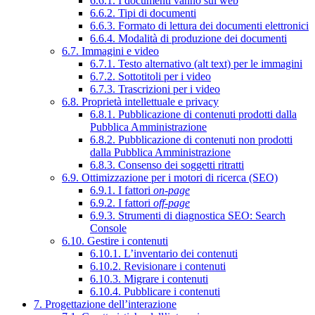
6.6.1. I documenti vanno sul web
6.6.2. Tipi di documenti
6.6.3. Formato di lettura dei documenti elettronici
6.6.4. Modalità di produzione dei documenti
6.7. Immagini e video
6.7.1. Testo alternativo (alt text) per le immagini
6.7.2. Sottotitoli per i video
6.7.3. Trascrizioni per i video
6.8. Proprietà intellettuale e privacy
6.8.1. Pubblicazione di contenuti prodotti dalla
Pubblica Amministrazione
6.8.2. Pubblicazione di contenuti non prodotti
dalla Pubblica Amministrazione
6.8.3. Consenso dei soggetti ritratti
6.9. Ottimizzazione per i motori di ricerca (SEO)
6.9.1. I fattori
on-page
6.9.2. I fattori
off-page
6.9.3. Strumenti di diagnostica SEO: Search
Console
6.10. Gestire i contenuti
6.10.1. L’inventario dei contenuti
6.10.2. Revisionare i contenuti
6.10.3. Migrare i contenuti
6.10.4. Pubblicare i contenuti
7. Progettazione dell’interazione