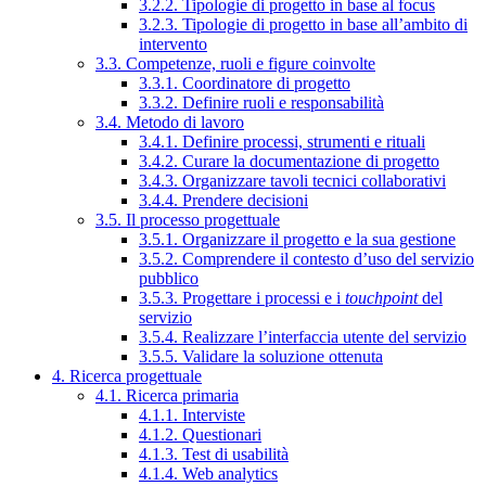
3.2.2. Tipologie di progetto in base al focus
3.2.3. Tipologie di progetto in base all’ambito di
intervento
3.3. Competenze, ruoli e figure coinvolte
3.3.1. Coordinatore di progetto
3.3.2. Definire ruoli e responsabilità
3.4. Metodo di lavoro
3.4.1. Definire processi, strumenti e rituali
3.4.2. Curare la documentazione di progetto
3.4.3. Organizzare tavoli tecnici collaborativi
3.4.4. Prendere decisioni
3.5. Il processo progettuale
3.5.1. Organizzare il progetto e la sua gestione
3.5.2. Comprendere il contesto d’uso del servizio
pubblico
3.5.3. Progettare i processi e i
touchpoint
del
servizio
3.5.4. Realizzare l’interfaccia utente del servizio
3.5.5. Validare la soluzione ottenuta
4. Ricerca progettuale
4.1. Ricerca primaria
4.1.1. Interviste
4.1.2. Questionari
4.1.3. Test di usabilità
4.1.4. Web analytics