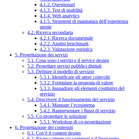
4.1.2. Questionari
4.1.3. Test di usabilità
4.1.4. Web analytics
4.1.5. Strumenti di mappatura dell’esperienza
utente
4.2. Ricerca secondaria
4.2.1. Ricerca documentale
4.2.2. Analisi benchmark
4.2.3. Valutazione euristica
5. Progettazione dei servizi
5.1. Cosa sono i servizi e il service design
5.2. Progettare servizi pubblici digitali
5.3. Definire il modello di servizio
5.3.1. Identificare gli attori coinvolti
5.3.2. Formulare la proposta di valore
5.3.3. Inquadrare gli elementi costitutivi del
servizio
5.4. Descrivere il funzionamento del servizio
5.4.1. Mappare l’ecosistema
5.4.2. Rappresentare i flussi di servizio
5.5. Co-progettare le soluzioni
5.5.1. Workshop di co-progettazione
6. Progettazione dei contenuti
6.1. Cos’è il content design
6.2. Ricerca utente sui contenuti e il linguaggio