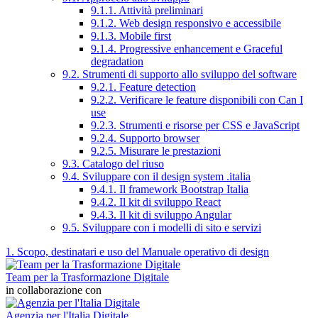
9.1.1. Attività preliminari
9.1.2. Web design responsivo e accessibile
9.1.3. Mobile first
9.1.4. Progressive enhancement e Graceful
degradation
9.2. Strumenti di supporto allo sviluppo del software
9.2.1. Feature detection
9.2.2. Verificare le feature disponibili con Can I
use
9.2.3. Strumenti e risorse per CSS e JavaScript
9.2.4. Supporto browser
9.2.5. Misurare le prestazioni
9.3. Catalogo del riuso
9.4. Sviluppare con il design system .italia
9.4.1. Il framework Bootstrap Italia
9.4.2. Il kit di sviluppo React
9.4.3. Il kit di sviluppo Angular
9.5. Sviluppare con i modelli di sito e servizi
1. Scopo, destinatari e uso del Manuale operativo di design
Team per la Trasformazione Digitale
in collaborazione con
Agenzia per l'Italia Digitale