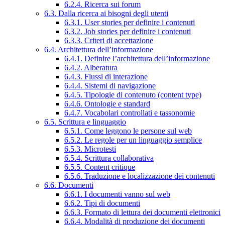
6.2.4. Ricerca sui forum
6.3. Dalla ricerca ai bisogni degli utenti
6.3.1. User stories per definire i contenuti
6.3.2. Job stories per definire i contenuti
6.3.3. Criteri di accettazione
6.4. Architettura dell’informazione
6.4.1. Definire l’architettura dell’informazione
6.4.2. Alberatura
6.4.3. Flussi di interazione
6.4.4. Sistemi di navigazione
6.4.5. Tipologie di contenuto (content type)
6.4.6. Ontologie e standard
6.4.7. Vocabolari controllati e tassonomie
6.5. Scrittura e linguaggio
6.5.1. Come leggono le persone sul web
6.5.2. Le regole per un linguaggio semplice
6.5.3. Microtesti
6.5.4. Scrittura collaborativa
6.5.5. Content critique
6.5.6. Traduzione e localizzazione dei contenuti
6.6. Documenti
6.6.1. I documenti vanno sul web
6.6.2. Tipi di documenti
6.6.3. Formato di lettura dei documenti elettronici
6.6.4. Modalità di produzione dei documenti