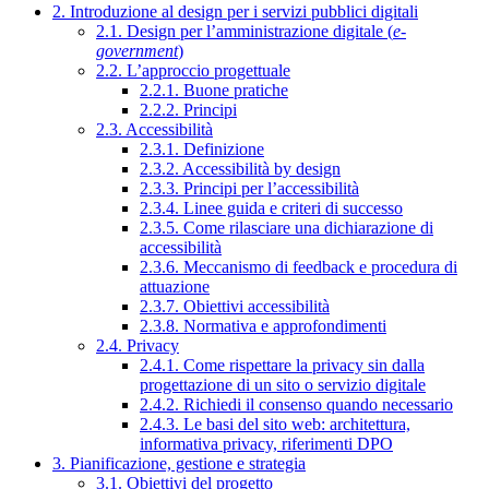
2. Introduzione al design per i servizi pubblici digitali
2.1. Design per l’amministrazione digitale (
e-
government
)
2.2. L’approccio progettuale
2.2.1. Buone pratiche
2.2.2. Principi
2.3. Accessibilità
2.3.1. Definizione
2.3.2. Accessibilità by design
2.3.3. Principi per l’accessibilità
2.3.4. Linee guida e criteri di successo
2.3.5. Come rilasciare una dichiarazione di
accessibilità
2.3.6. Meccanismo di feedback e procedura di
attuazione
2.3.7. Obiettivi accessibilità
2.3.8. Normativa e approfondimenti
2.4. Privacy
2.4.1. Come rispettare la privacy sin dalla
progettazione di un sito o servizio digitale
2.4.2. Richiedi il consenso quando necessario
2.4.3. Le basi del sito web: architettura,
informativa privacy, riferimenti DPO
3. Pianificazione, gestione e strategia
3.1. Obiettivi del progetto