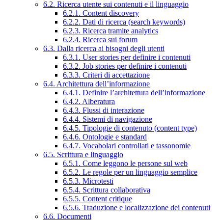
6.2. Ricerca utente sui contenuti e il linguaggio
6.2.1. Content discovery
6.2.2. Dati di ricerca (search keywords)
6.2.3. Ricerca tramite analytics
6.2.4. Ricerca sui forum
6.3. Dalla ricerca ai bisogni degli utenti
6.3.1. User stories per definire i contenuti
6.3.2. Job stories per definire i contenuti
6.3.3. Criteri di accettazione
6.4. Architettura dell’informazione
6.4.1. Definire l’architettura dell’informazione
6.4.2. Alberatura
6.4.3. Flussi di interazione
6.4.4. Sistemi di navigazione
6.4.5. Tipologie di contenuto (content type)
6.4.6. Ontologie e standard
6.4.7. Vocabolari controllati e tassonomie
6.5. Scrittura e linguaggio
6.5.1. Come leggono le persone sul web
6.5.2. Le regole per un linguaggio semplice
6.5.3. Microtesti
6.5.4. Scrittura collaborativa
6.5.5. Content critique
6.5.6. Traduzione e localizzazione dei contenuti
6.6. Documenti