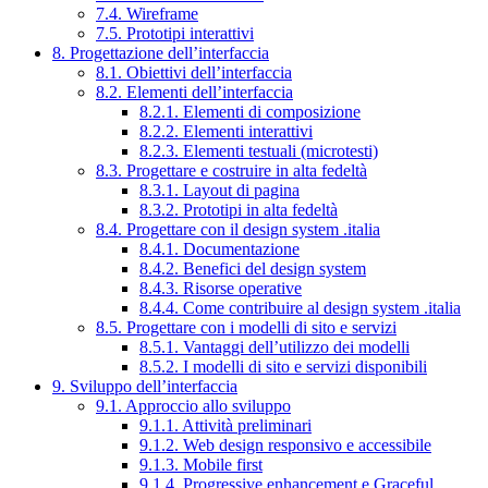
7.4. Wireframe
7.5. Prototipi interattivi
8. Progettazione dell’interfaccia
8.1. Obiettivi dell’interfaccia
8.2. Elementi dell’interfaccia
8.2.1. Elementi di composizione
8.2.2. Elementi interattivi
8.2.3. Elementi testuali (microtesti)
8.3. Progettare e costruire in alta fedeltà
8.3.1. Layout di pagina
8.3.2. Prototipi in alta fedeltà
8.4. Progettare con il design system .italia
8.4.1. Documentazione
8.4.2. Benefici del design system
8.4.3. Risorse operative
8.4.4. Come contribuire al design system .italia
8.5. Progettare con i modelli di sito e servizi
8.5.1. Vantaggi dell’utilizzo dei modelli
8.5.2. I modelli di sito e servizi disponibili
9. Sviluppo dell’interfaccia
9.1. Approccio allo sviluppo
9.1.1. Attività preliminari
9.1.2. Web design responsivo e accessibile
9.1.3. Mobile first
9.1.4. Progressive enhancement e Graceful