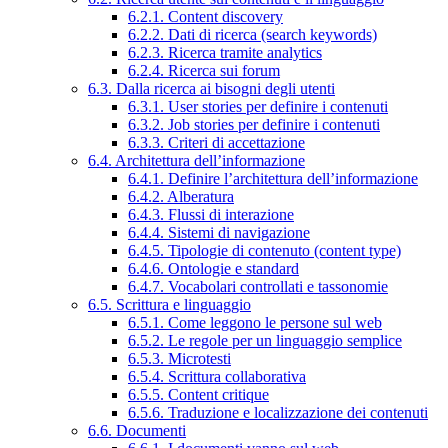
6.2.1. Content discovery
6.2.2. Dati di ricerca (search keywords)
6.2.3. Ricerca tramite analytics
6.2.4. Ricerca sui forum
6.3. Dalla ricerca ai bisogni degli utenti
6.3.1. User stories per definire i contenuti
6.3.2. Job stories per definire i contenuti
6.3.3. Criteri di accettazione
6.4. Architettura dell’informazione
6.4.1. Definire l’architettura dell’informazione
6.4.2. Alberatura
6.4.3. Flussi di interazione
6.4.4. Sistemi di navigazione
6.4.5. Tipologie di contenuto (content type)
6.4.6. Ontologie e standard
6.4.7. Vocabolari controllati e tassonomie
6.5. Scrittura e linguaggio
6.5.1. Come leggono le persone sul web
6.5.2. Le regole per un linguaggio semplice
6.5.3. Microtesti
6.5.4. Scrittura collaborativa
6.5.5. Content critique
6.5.6. Traduzione e localizzazione dei contenuti
6.6. Documenti