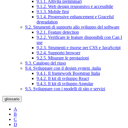
9.1.1. Attività preliminari
9.1.2. Web design responsivo e accessibile
9.1.3. Mobile first
9.1.4. Progressive enhancement e Graceful
degradation
9.2. Strumenti di supporto allo sviluppo del software
9.2.1. Feature detection
9.2.2. Verificare le feature disponibili con Can I
use
9.2.3. Strumenti e risorse per CSS e JavaScript
9.2.4. Supporto browser
9.2.5. Misurare le prestazioni
9.3. Catalogo del riuso
9.4. Sviluppare con il design system .italia
9.4.1. Il framework Bootstrap Italia
9.4.2. Il kit di sviluppo React
9.4.3. Il kit di sviluppo Angular
9.5. Sviluppare con i modelli di sito e servizi
glossario
A
B
C
D