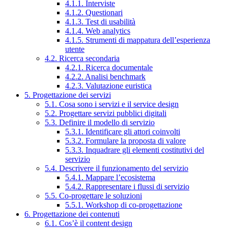
4.1.1. Interviste
4.1.2. Questionari
4.1.3. Test di usabilità
4.1.4. Web analytics
4.1.5. Strumenti di mappatura dell’esperienza
utente
4.2. Ricerca secondaria
4.2.1. Ricerca documentale
4.2.2. Analisi benchmark
4.2.3. Valutazione euristica
5. Progettazione dei servizi
5.1. Cosa sono i servizi e il service design
5.2. Progettare servizi pubblici digitali
5.3. Definire il modello di servizio
5.3.1. Identificare gli attori coinvolti
5.3.2. Formulare la proposta di valore
5.3.3. Inquadrare gli elementi costitutivi del
servizio
5.4. Descrivere il funzionamento del servizio
5.4.1. Mappare l’ecosistema
5.4.2. Rappresentare i flussi di servizio
5.5. Co-progettare le soluzioni
5.5.1. Workshop di co-progettazione
6. Progettazione dei contenuti
6.1. Cos’è il content design