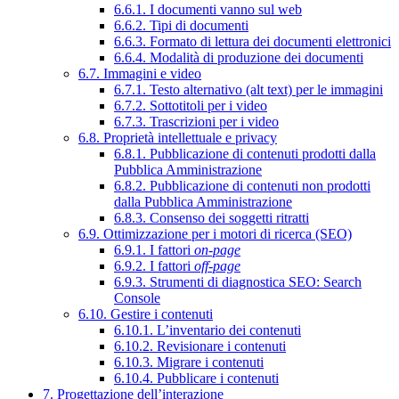
6.6.1. I documenti vanno sul web
6.6.2. Tipi di documenti
6.6.3. Formato di lettura dei documenti elettronici
6.6.4. Modalità di produzione dei documenti
6.7. Immagini e video
6.7.1. Testo alternativo (alt text) per le immagini
6.7.2. Sottotitoli per i video
6.7.3. Trascrizioni per i video
6.8. Proprietà intellettuale e privacy
6.8.1. Pubblicazione di contenuti prodotti dalla
Pubblica Amministrazione
6.8.2. Pubblicazione di contenuti non prodotti
dalla Pubblica Amministrazione
6.8.3. Consenso dei soggetti ritratti
6.9. Ottimizzazione per i motori di ricerca (SEO)
6.9.1. I fattori
on-page
6.9.2. I fattori
off-page
6.9.3. Strumenti di diagnostica SEO: Search
Console
6.10. Gestire i contenuti
6.10.1. L’inventario dei contenuti
6.10.2. Revisionare i contenuti
6.10.3. Migrare i contenuti
6.10.4. Pubblicare i contenuti
7. Progettazione dell’interazione