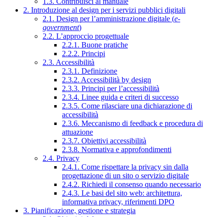
1.3. Contribuisci al manuale
2. Introduzione al design per i servizi pubblici digitali
2.1. Design per l’amministrazione digitale (
e-
government
)
2.2. L’approccio progettuale
2.2.1. Buone pratiche
2.2.2. Principi
2.3. Accessibilità
2.3.1. Definizione
2.3.2. Accessibilità by design
2.3.3. Principi per l’accessibilità
2.3.4. Linee guida e criteri di successo
2.3.5. Come rilasciare una dichiarazione di
accessibilità
2.3.6. Meccanismo di feedback e procedura di
attuazione
2.3.7. Obiettivi accessibilità
2.3.8. Normativa e approfondimenti
2.4. Privacy
2.4.1. Come rispettare la privacy sin dalla
progettazione di un sito o servizio digitale
2.4.2. Richiedi il consenso quando necessario
2.4.3. Le basi del sito web: architettura,
informativa privacy, riferimenti DPO
3. Pianificazione, gestione e strategia