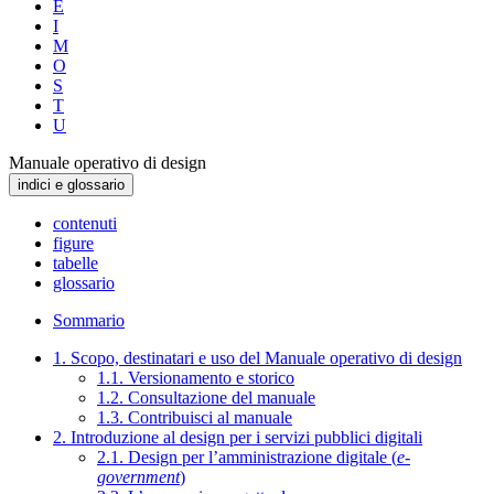
E
I
M
O
S
T
U
Manuale operativo di design
indici e glossario
contenuti
figure
tabelle
glossario
Sommario
1. Scopo, destinatari e uso del Manuale operativo di design
1.1. Versionamento e storico
1.2. Consultazione del manuale
1.3. Contribuisci al manuale
2. Introduzione al design per i servizi pubblici digitali
2.1. Design per l’amministrazione digitale (
e-
government
)