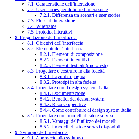
7.1. Caratteristiche dell’interazione
7.2. User stories per definire l’interazione
7.2.1. Differenza tra scenari e user stories
7.3. Flussi di interazione
7.4. Wireframe
7.5. Prototipi interattivi
8. Progettazione dell’interfaccia
8.1. Obiettivi dell’interfaccia
8.2. Elementi dell’interfaccia
8.2.1. Elementi di composizione
8.2.2. Elementi interattivi
8.2.3. Elementi testuali (microtesti)
8.3. Progettare e costruire in alta fedeltà
8.3.1. Layout di pagina
8.3.2. Prototipi in alta fedeltà
8.4. Progettare con il design system .italia
8.4.1. Documentazione
8.4.2. Benefici del design system
8.4.3. Risorse operative
8.4.4. Come contribuire al design system .italia
8.5. Progettare con i modelli di sito e servizi
8.5.1. Vantaggi dell’utilizzo dei modelli
8.5.2. I modelli di sito e servizi disponibili
9. Sviluppo dell’interfaccia
9.1. Approccio allo sviluppo