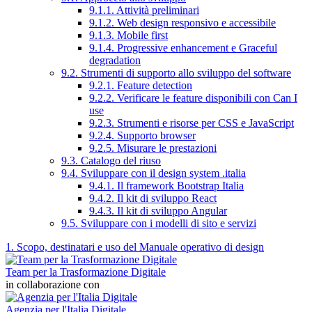
9.1.1. Attività preliminari
9.1.2. Web design responsivo e accessibile
9.1.3. Mobile first
9.1.4. Progressive enhancement e Graceful
degradation
9.2. Strumenti di supporto allo sviluppo del software
9.2.1. Feature detection
9.2.2. Verificare le feature disponibili con Can I
use
9.2.3. Strumenti e risorse per CSS e JavaScript
9.2.4. Supporto browser
9.2.5. Misurare le prestazioni
9.3. Catalogo del riuso
9.4. Sviluppare con il design system .italia
9.4.1. Il framework Bootstrap Italia
9.4.2. Il kit di sviluppo React
9.4.3. Il kit di sviluppo Angular
9.5. Sviluppare con i modelli di sito e servizi
1. Scopo, destinatari e uso del Manuale operativo di design
Team per la Trasformazione Digitale
in collaborazione con
Agenzia per l'Italia Digitale