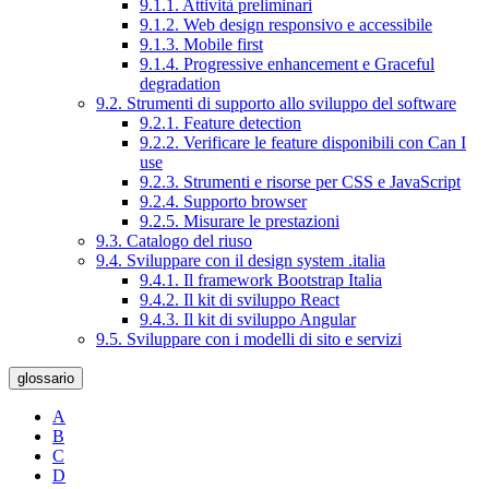
9.1.1. Attività preliminari
9.1.2. Web design responsivo e accessibile
9.1.3. Mobile first
9.1.4. Progressive enhancement e Graceful
degradation
9.2. Strumenti di supporto allo sviluppo del software
9.2.1. Feature detection
9.2.2. Verificare le feature disponibili con Can I
use
9.2.3. Strumenti e risorse per CSS e JavaScript
9.2.4. Supporto browser
9.2.5. Misurare le prestazioni
9.3. Catalogo del riuso
9.4. Sviluppare con il design system .italia
9.4.1. Il framework Bootstrap Italia
9.4.2. Il kit di sviluppo React
9.4.3. Il kit di sviluppo Angular
9.5. Sviluppare con i modelli di sito e servizi
glossario
A
B
C
D