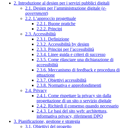
2. Introduzione al design per i servizi pubblici digitali
2.1. Design per l’amministrazione digitale (
e-
government
)
2.2. L’approccio progettuale
2.2.1. Buone pratiche
2.2.2. Principi
2.3. Accessibilità
2.3.1. Definizione
2.3.2. Accessibilità by design
2.3.3. Principi per l’accessibilità
2.3.4. Linee guida e criteri di successo
2.3.5. Come rilasciare una dichiarazione di
accessibilità
2.3.6. Meccanismo di feedback e procedura di
attuazione
2.3.7. Obiettivi accessibilità
2.3.8. Normativa e approfondimenti
2.4. Privacy
2.4.1. Come rispettare la privacy sin dalla
progettazione di un sito o servizio digitale
2.4.2. Richiedi il consenso quando necessario
2.4.3. Le basi del sito web: architettura,
informativa privacy, riferimenti DPO
3. Pianificazione, gestione e strategia
3.1. Obiettivi del progetto