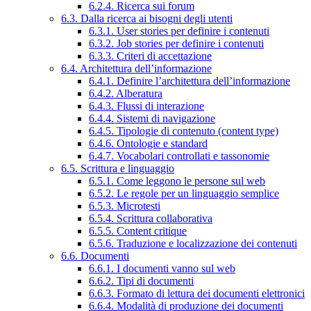
6.2.4. Ricerca sui forum
6.3. Dalla ricerca ai bisogni degli utenti
6.3.1. User stories per definire i contenuti
6.3.2. Job stories per definire i contenuti
6.3.3. Criteri di accettazione
6.4. Architettura dell’informazione
6.4.1. Definire l’architettura dell’informazione
6.4.2. Alberatura
6.4.3. Flussi di interazione
6.4.4. Sistemi di navigazione
6.4.5. Tipologie di contenuto (content type)
6.4.6. Ontologie e standard
6.4.7. Vocabolari controllati e tassonomie
6.5. Scrittura e linguaggio
6.5.1. Come leggono le persone sul web
6.5.2. Le regole per un linguaggio semplice
6.5.3. Microtesti
6.5.4. Scrittura collaborativa
6.5.5. Content critique
6.5.6. Traduzione e localizzazione dei contenuti
6.6. Documenti
6.6.1. I documenti vanno sul web
6.6.2. Tipi di documenti
6.6.3. Formato di lettura dei documenti elettronici
6.6.4. Modalità di produzione dei documenti