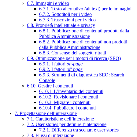
6.7. Immagini e video
6.7.1. Testo alternativo (alt text) per le immagini
6.7.2. Sottotitoli per i video
6.7.3. Trascrizioni per i video
6.8. Proprietà intellettuale e privacy
6.8.1. Pubblicazione di contenuti prodotti dalla
Pubblica Amministrazione
6.8.2. Pubblicazione di contenuti non prodotti
dalla Pubblica Amministrazione
6.8.3. Consenso dei soggetti ritratti
6.9. Ottimizzazione per i motori di ricerca (SEO)
6.9.1. I fattori
on-page
6.9.2. I fattori
off-page
6.9.3. Strumenti di diagnostica SEO: Search
Console
6.10. Gestire i contenuti
6.10.1. L’inventario dei contenuti
6.10.2. Revisionare i contenuti
6.10.3. Migrare i contenuti
6.10.4. Pubblicare i contenuti
7. Progettazione dell’interazione
7.1. Caratteristiche dell’interazione
7.2. User stories per definire l’interazione
7.2.1. Differenza tra scenari e user stories
7.3. Flussi di interazione