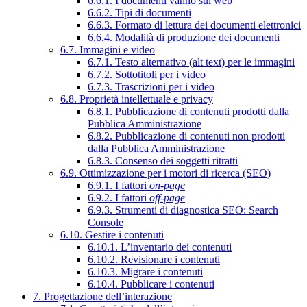
6.6.1. I documenti vanno sul web
6.6.2. Tipi di documenti
6.6.3. Formato di lettura dei documenti elettronici
6.6.4. Modalità di produzione dei documenti
6.7. Immagini e video
6.7.1. Testo alternativo (alt text) per le immagini
6.7.2. Sottotitoli per i video
6.7.3. Trascrizioni per i video
6.8. Proprietà intellettuale e privacy
6.8.1. Pubblicazione di contenuti prodotti dalla
Pubblica Amministrazione
6.8.2. Pubblicazione di contenuti non prodotti
dalla Pubblica Amministrazione
6.8.3. Consenso dei soggetti ritratti
6.9. Ottimizzazione per i motori di ricerca (SEO)
6.9.1. I fattori
on-page
6.9.2. I fattori
off-page
6.9.3. Strumenti di diagnostica SEO: Search
Console
6.10. Gestire i contenuti
6.10.1. L’inventario dei contenuti
6.10.2. Revisionare i contenuti
6.10.3. Migrare i contenuti
6.10.4. Pubblicare i contenuti
7. Progettazione dell’interazione