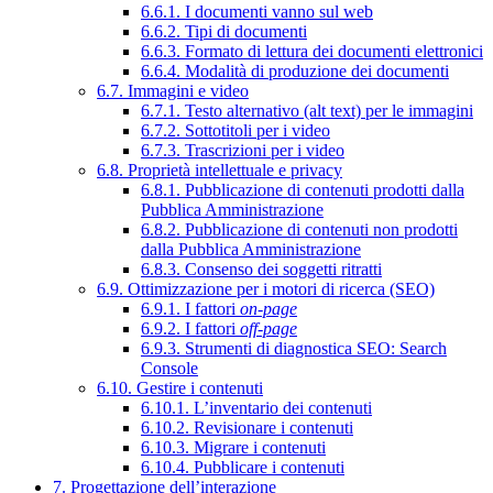
6.6.1. I documenti vanno sul web
6.6.2. Tipi di documenti
6.6.3. Formato di lettura dei documenti elettronici
6.6.4. Modalità di produzione dei documenti
6.7. Immagini e video
6.7.1. Testo alternativo (alt text) per le immagini
6.7.2. Sottotitoli per i video
6.7.3. Trascrizioni per i video
6.8. Proprietà intellettuale e privacy
6.8.1. Pubblicazione di contenuti prodotti dalla
Pubblica Amministrazione
6.8.2. Pubblicazione di contenuti non prodotti
dalla Pubblica Amministrazione
6.8.3. Consenso dei soggetti ritratti
6.9. Ottimizzazione per i motori di ricerca (SEO)
6.9.1. I fattori
on-page
6.9.2. I fattori
off-page
6.9.3. Strumenti di diagnostica SEO: Search
Console
6.10. Gestire i contenuti
6.10.1. L’inventario dei contenuti
6.10.2. Revisionare i contenuti
6.10.3. Migrare i contenuti
6.10.4. Pubblicare i contenuti
7. Progettazione dell’interazione