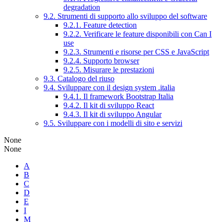
degradation
9.2. Strumenti di supporto allo sviluppo del software
9.2.1. Feature detection
9.2.2. Verificare le feature disponibili con Can I
use
9.2.3. Strumenti e risorse per CSS e JavaScript
9.2.4. Supporto browser
9.2.5. Misurare le prestazioni
9.3. Catalogo del riuso
9.4. Sviluppare con il design system .italia
9.4.1. Il framework Bootstrap Italia
9.4.2. Il kit di sviluppo React
9.4.3. Il kit di sviluppo Angular
9.5. Sviluppare con i modelli di sito e servizi
None
None
A
B
C
D
E
I
M