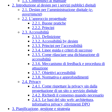
1.3. Contribuisci al manuale
2. Introduzione al design per i servizi pubblici digitali
2.1. Design per l’amministrazione digitale (
e-
government
)
2.2. L’approccio progettuale
2.2.1. Buone pratiche
2.2.2. Principi
2.3. Accessibilità
2.3.1. Definizione
2.3.2. Accessibilità by design
2.3.3. Principi per l’accessibilità
2.3.4. Linee guida e criteri di successo
2.3.5. Come rilasciare una dichiarazione di
accessibilità
2.3.6. Meccanismo di feedback e procedura di
attuazione
2.3.7. Obiettivi accessibilità
2.3.8. Normativa e approfondimenti
2.4. Privacy
2.4.1. Come rispettare la privacy sin dalla
progettazione di un sito o servizio digitale
2.4.2. Richiedi il consenso quando necessario
2.4.3. Le basi del sito web: architettura,
informativa privacy, riferimenti DPO
3. Pianificazione, gestione e strategia