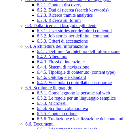
6.2.1. Content discovery
6.2.2. Dati di ricerca (search keywords)
6.2.3. Ricerca tramite analytics
6.2.4. Ricerca sui forum
6.3. Dalla ricerca ai bisogni degli utenti
6.3.1. User stories per definire i contenuti
6.3.2. Job stories per definire i contenuti
6.3.3. Criteri di accettazione
6.4. Architettura dell’informazione
6.4.1. Definire l’architettura dell’informazione
6.4.2. Alberatura
6.4.3. Flussi di interazione
6.4.4. Sistemi di navigazione
6.4.5. Tipologie di contenuto (content type)
6.4.6. Ontologie e standard
6.4.7. Vocabolari controllati e tassonomie
6.5. Scrittura e linguaggio
6.5.1. Come leggono le persone sul web
6.5.2. Le regole per un linguaggio semplice
6.5.3. Microtesti
6.5.4. Scrittura collaborativa
6.5.5. Content critique
6.5.6. Traduzione e localizzazione dei contenuti
6.6. Documenti