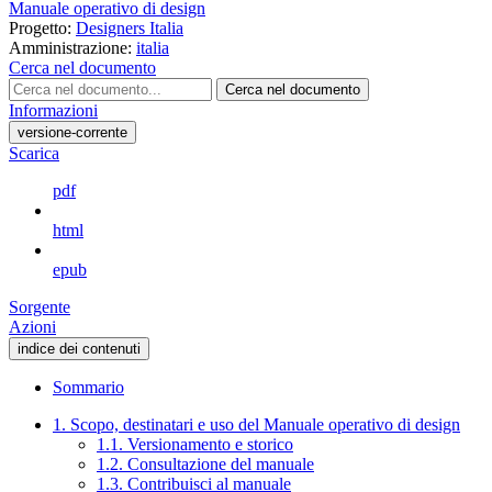
Manuale operativo di design
Progetto:
Designers Italia
Amministrazione:
italia
Cerca nel documento
Cerca nel documento
Informazioni
versione-corrente
Scarica
pdf
html
epub
Sorgente
Azioni
indice dei contenuti
Sommario
1. Scopo, destinatari e uso del Manuale operativo di design
1.1. Versionamento e storico
1.2. Consultazione del manuale
1.3. Contribuisci al manuale