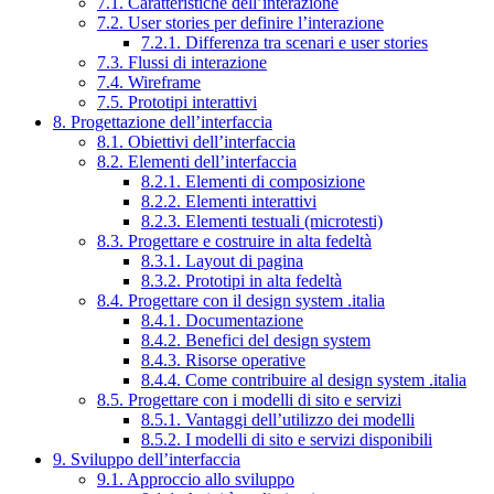
7.1. Caratteristiche dell’interazione
7.2. User stories per definire l’interazione
7.2.1. Differenza tra scenari e user stories
7.3. Flussi di interazione
7.4. Wireframe
7.5. Prototipi interattivi
8. Progettazione dell’interfaccia
8.1. Obiettivi dell’interfaccia
8.2. Elementi dell’interfaccia
8.2.1. Elementi di composizione
8.2.2. Elementi interattivi
8.2.3. Elementi testuali (microtesti)
8.3. Progettare e costruire in alta fedeltà
8.3.1. Layout di pagina
8.3.2. Prototipi in alta fedeltà
8.4. Progettare con il design system .italia
8.4.1. Documentazione
8.4.2. Benefici del design system
8.4.3. Risorse operative
8.4.4. Come contribuire al design system .italia
8.5. Progettare con i modelli di sito e servizi
8.5.1. Vantaggi dell’utilizzo dei modelli
8.5.2. I modelli di sito e servizi disponibili
9. Sviluppo dell’interfaccia
9.1. Approccio allo sviluppo