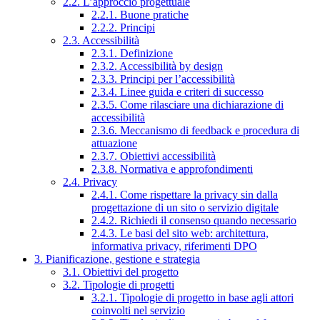
2.2. L’approccio progettuale
2.2.1. Buone pratiche
2.2.2. Principi
2.3. Accessibilità
2.3.1. Definizione
2.3.2. Accessibilità by design
2.3.3. Principi per l’accessibilità
2.3.4. Linee guida e criteri di successo
2.3.5. Come rilasciare una dichiarazione di
accessibilità
2.3.6. Meccanismo di feedback e procedura di
attuazione
2.3.7. Obiettivi accessibilità
2.3.8. Normativa e approfondimenti
2.4. Privacy
2.4.1. Come rispettare la privacy sin dalla
progettazione di un sito o servizio digitale
2.4.2. Richiedi il consenso quando necessario
2.4.3. Le basi del sito web: architettura,
informativa privacy, riferimenti DPO
3. Pianificazione, gestione e strategia
3.1. Obiettivi del progetto
3.2. Tipologie di progetti
3.2.1. Tipologie di progetto in base agli attori
coinvolti nel servizio