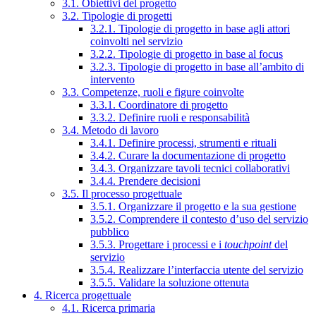
3.1. Obiettivi del progetto
3.2. Tipologie di progetti
3.2.1. Tipologie di progetto in base agli attori
coinvolti nel servizio
3.2.2. Tipologie di progetto in base al focus
3.2.3. Tipologie di progetto in base all’ambito di
intervento
3.3. Competenze, ruoli e figure coinvolte
3.3.1. Coordinatore di progetto
3.3.2. Definire ruoli e responsabilità
3.4. Metodo di lavoro
3.4.1. Definire processi, strumenti e rituali
3.4.2. Curare la documentazione di progetto
3.4.3. Organizzare tavoli tecnici collaborativi
3.4.4. Prendere decisioni
3.5. Il processo progettuale
3.5.1. Organizzare il progetto e la sua gestione
3.5.2. Comprendere il contesto d’uso del servizio
pubblico
3.5.3. Progettare i processi e i
touchpoint
del
servizio
3.5.4. Realizzare l’interfaccia utente del servizio
3.5.5. Validare la soluzione ottenuta
4. Ricerca progettuale
4.1. Ricerca primaria