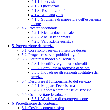
4.1.1. Interviste
4.1.2. Questionari
4.1.3. Test di usabilità
4.1.4. Web analytics
4.1.5. Strumenti di mappatura dell’esperienza
utente
4.2. Ricerca secondaria
4.2.1. Ricerca documentale
4.2.2. Analisi benchmark
4.2.3. Valutazione euristica
5. Progettazione dei servizi
5.1. Cosa sono i servizi e il service design
5.2. Progettare servizi pubblici digitali
5.3. Definire il modello di servizio
5.3.1. Identificare gli attori coinvolti
5.3.2. Formulare la proposta di valore
5.3.3. Inquadrare gli elementi costitutivi del
servizio
5.4. Descrivere il funzionamento del servizio
5.4.1. Mappare l’ecosistema
5.4.2. Rappresentare i flussi di servizio
5.5. Co-progettare le soluzioni
5.5.1. Workshop di co-progettazione
6. Progettazione dei contenuti
6.1. Cos’è il content design