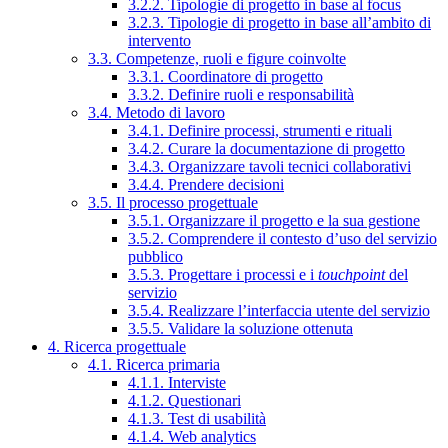
3.2.2. Tipologie di progetto in base al focus
3.2.3. Tipologie di progetto in base all’ambito di
intervento
3.3. Competenze, ruoli e figure coinvolte
3.3.1. Coordinatore di progetto
3.3.2. Definire ruoli e responsabilità
3.4. Metodo di lavoro
3.4.1. Definire processi, strumenti e rituali
3.4.2. Curare la documentazione di progetto
3.4.3. Organizzare tavoli tecnici collaborativi
3.4.4. Prendere decisioni
3.5. Il processo progettuale
3.5.1. Organizzare il progetto e la sua gestione
3.5.2. Comprendere il contesto d’uso del servizio
pubblico
3.5.3. Progettare i processi e i
touchpoint
del
servizio
3.5.4. Realizzare l’interfaccia utente del servizio
3.5.5. Validare la soluzione ottenuta
4. Ricerca progettuale
4.1. Ricerca primaria
4.1.1. Interviste
4.1.2. Questionari
4.1.3. Test di usabilità
4.1.4. Web analytics