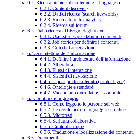
6.2. Ricerca utente sui contenuti e il linguaggio
6.2.1. Content discovery
6.2.2. Dati di ricerca (search keywords)
6.2.3. Ricerca tramite analytics
6.2.4. Ricerca sui forum
6.3. Dalla ricerca ai bisogni degli utenti
6.3.1. User stories per definire i contenuti
6.3.2. Job stories per definire i contenuti
6.3.3. Criteri di accettazione
6.4. Architettura dell’informazione
6.4.1. Definire l’architettura dell’informazione
6.4.2. Alberatura
6.4.3. Flussi di interazione
6.4.4. Sistemi di navigazione
6.4.5. Tipologie di contenuto (content type)
6.4.6. Ontologie e standard
6.4.7. Vocabolari controllati e tassonomie
6.5. Scrittura e linguaggio
6.5.1. Come leggono le persone sul web
6.5.2. Le regole per un linguaggio semplice
6.5.3. Microtesti
6.5.4. Scrittura collaborativa
6.5.5. Content critique
6.5.6. Traduzione e localizzazione dei contenuti
6.6. Documenti