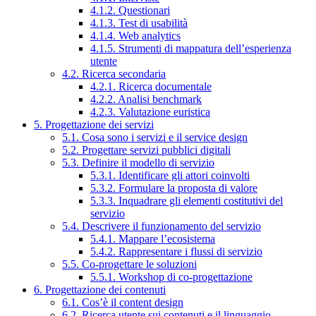
4.1.2. Questionari
4.1.3. Test di usabilità
4.1.4. Web analytics
4.1.5. Strumenti di mappatura dell’esperienza
utente
4.2. Ricerca secondaria
4.2.1. Ricerca documentale
4.2.2. Analisi benchmark
4.2.3. Valutazione euristica
5. Progettazione dei servizi
5.1. Cosa sono i servizi e il service design
5.2. Progettare servizi pubblici digitali
5.3. Definire il modello di servizio
5.3.1. Identificare gli attori coinvolti
5.3.2. Formulare la proposta di valore
5.3.3. Inquadrare gli elementi costitutivi del
servizio
5.4. Descrivere il funzionamento del servizio
5.4.1. Mappare l’ecosistema
5.4.2. Rappresentare i flussi di servizio
5.5. Co-progettare le soluzioni
5.5.1. Workshop di co-progettazione
6. Progettazione dei contenuti
6.1. Cos’è il content design
6.2. Ricerca utente sui contenuti e il linguaggio