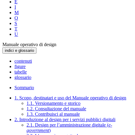
E
I
M
O
S
T
U
Manuale operativo di design
indici e glossario
contenuti
figure
tabelle
glossario
Sommario
1. Scopo, destinatari e uso del Manuale operativo di design
1.1. Versionamento e storico
1.2. Consultazione del manuale
1.3. Contribuisci al manuale
2. Introduzione al design per i servizi pubblici digitali
2.1. Design per l’amministrazione digitale (
e-
government
)