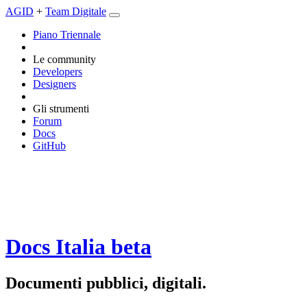
AGID
+
Team Digitale
Piano Triennale
Le community
Developers
Designers
Gli strumenti
Forum
Docs
GitHub
Docs Italia
beta
Documenti pubblici, digitali.