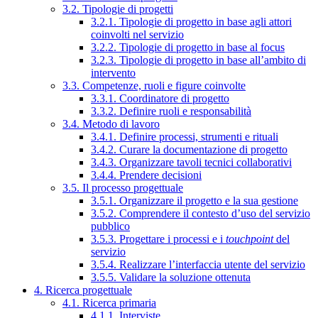
3.2. Tipologie di progetti
3.2.1. Tipologie di progetto in base agli attori
coinvolti nel servizio
3.2.2. Tipologie di progetto in base al focus
3.2.3. Tipologie di progetto in base all’ambito di
intervento
3.3. Competenze, ruoli e figure coinvolte
3.3.1. Coordinatore di progetto
3.3.2. Definire ruoli e responsabilità
3.4. Metodo di lavoro
3.4.1. Definire processi, strumenti e rituali
3.4.2. Curare la documentazione di progetto
3.4.3. Organizzare tavoli tecnici collaborativi
3.4.4. Prendere decisioni
3.5. Il processo progettuale
3.5.1. Organizzare il progetto e la sua gestione
3.5.2. Comprendere il contesto d’uso del servizio
pubblico
3.5.3. Progettare i processi e i
touchpoint
del
servizio
3.5.4. Realizzare l’interfaccia utente del servizio
3.5.5. Validare la soluzione ottenuta
4. Ricerca progettuale
4.1. Ricerca primaria
4.1.1. Interviste