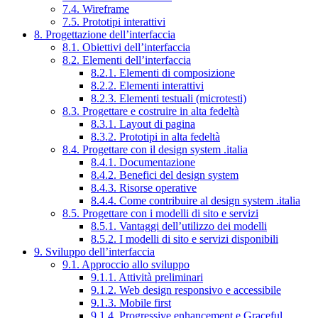
7.4. Wireframe
7.5. Prototipi interattivi
8. Progettazione dell’interfaccia
8.1. Obiettivi dell’interfaccia
8.2. Elementi dell’interfaccia
8.2.1. Elementi di composizione
8.2.2. Elementi interattivi
8.2.3. Elementi testuali (microtesti)
8.3. Progettare e costruire in alta fedeltà
8.3.1. Layout di pagina
8.3.2. Prototipi in alta fedeltà
8.4. Progettare con il design system .italia
8.4.1. Documentazione
8.4.2. Benefici del design system
8.4.3. Risorse operative
8.4.4. Come contribuire al design system .italia
8.5. Progettare con i modelli di sito e servizi
8.5.1. Vantaggi dell’utilizzo dei modelli
8.5.2. I modelli di sito e servizi disponibili
9. Sviluppo dell’interfaccia
9.1. Approccio allo sviluppo
9.1.1. Attività preliminari
9.1.2. Web design responsivo e accessibile
9.1.3. Mobile first
9.1.4. Progressive enhancement e Graceful