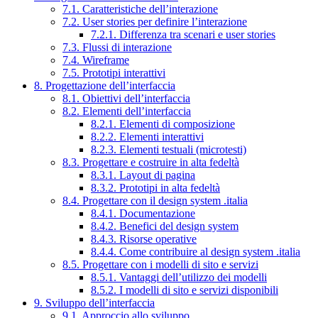
7.1. Caratteristiche dell’interazione
7.2. User stories per definire l’interazione
7.2.1. Differenza tra scenari e user stories
7.3. Flussi di interazione
7.4. Wireframe
7.5. Prototipi interattivi
8. Progettazione dell’interfaccia
8.1. Obiettivi dell’interfaccia
8.2. Elementi dell’interfaccia
8.2.1. Elementi di composizione
8.2.2. Elementi interattivi
8.2.3. Elementi testuali (microtesti)
8.3. Progettare e costruire in alta fedeltà
8.3.1. Layout di pagina
8.3.2. Prototipi in alta fedeltà
8.4. Progettare con il design system .italia
8.4.1. Documentazione
8.4.2. Benefici del design system
8.4.3. Risorse operative
8.4.4. Come contribuire al design system .italia
8.5. Progettare con i modelli di sito e servizi
8.5.1. Vantaggi dell’utilizzo dei modelli
8.5.2. I modelli di sito e servizi disponibili
9. Sviluppo dell’interfaccia
9.1. Approccio allo sviluppo