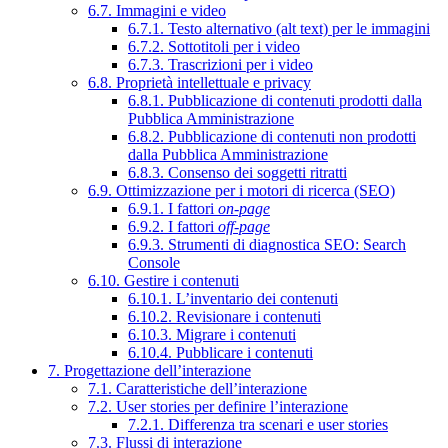
6.7. Immagini e video
6.7.1. Testo alternativo (alt text) per le immagini
6.7.2. Sottotitoli per i video
6.7.3. Trascrizioni per i video
6.8. Proprietà intellettuale e privacy
6.8.1. Pubblicazione di contenuti prodotti dalla
Pubblica Amministrazione
6.8.2. Pubblicazione di contenuti non prodotti
dalla Pubblica Amministrazione
6.8.3. Consenso dei soggetti ritratti
6.9. Ottimizzazione per i motori di ricerca (SEO)
6.9.1. I fattori
on-page
6.9.2. I fattori
off-page
6.9.3. Strumenti di diagnostica SEO: Search
Console
6.10. Gestire i contenuti
6.10.1. L’inventario dei contenuti
6.10.2. Revisionare i contenuti
6.10.3. Migrare i contenuti
6.10.4. Pubblicare i contenuti
7. Progettazione dell’interazione
7.1. Caratteristiche dell’interazione
7.2. User stories per definire l’interazione
7.2.1. Differenza tra scenari e user stories
7.3. Flussi di interazione