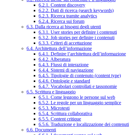
6.2.1. Content discovery
6.2.2. Dati di ricerca (search keywords)
6.2.3. Ricerca tramite analytics
6.2.4. Ricerca sui forum
6.3. Dalla ricerca ai bisogni degli utenti
6.3.1. User stories per definire i contenuti
6.3.2. Job stories per definire i contenuti
6.3.3. Criteri di accettazione
6.4. Architettura dell’informazione
6.4.1. Definire l’architettura dell’informazione
6.4.2. Alberatura
6.4.3. Flussi di interazione
6.4.4. Sistemi di navigazione
6.4.5. Tipologie di contenuto (content type)
6.4.6. Ontologie e standard
6.4.7. Vocabolari controllati e tassonomie
6.5. Scrittura e linguaggio
6.5.1. Come leggono le persone sul web
6.5.2. Le regole per un linguaggio semplice
6.5.3. Microtesti
6.5.4. Scrittura collaborativa
6.5.5. Content critique
6.5.6. Traduzione e localizzazione dei contenuti
6.6. Documenti