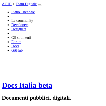
AGID
+
Team Digitale
Piano Triennale
Le community
Developers
Designers
Gli strumenti
Forum
Docs
GitHub
Docs Italia
beta
Documenti pubblici, digitali.