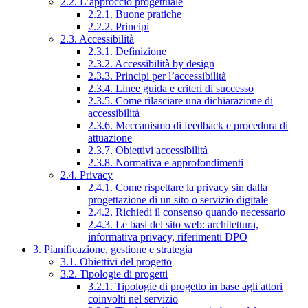
2.2. L’approccio progettuale
2.2.1. Buone pratiche
2.2.2. Principi
2.3. Accessibilità
2.3.1. Definizione
2.3.2. Accessibilità by design
2.3.3. Principi per l’accessibilità
2.3.4. Linee guida e criteri di successo
2.3.5. Come rilasciare una dichiarazione di
accessibilità
2.3.6. Meccanismo di feedback e procedura di
attuazione
2.3.7. Obiettivi accessibilità
2.3.8. Normativa e approfondimenti
2.4. Privacy
2.4.1. Come rispettare la privacy sin dalla
progettazione di un sito o servizio digitale
2.4.2. Richiedi il consenso quando necessario
2.4.3. Le basi del sito web: architettura,
informativa privacy, riferimenti DPO
3. Pianificazione, gestione e strategia
3.1. Obiettivi del progetto
3.2. Tipologie di progetti
3.2.1. Tipologie di progetto in base agli attori
coinvolti nel servizio