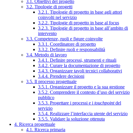
3.1. Obiettivi del progetto
3.2. Tipologie di progetti
3.2.1. Tipologie di progetto in base agli attori
coinvolti nel servizio
3.2.2. Tipologie di progetto in base al focus
3.2.3. Tipologie di progetto in base all’ambito di
intervento
3.3. Competenze, ruoli e figure coinvolte
3.3.1. Coordinatore di progetto
3.3.2. Definire ruoli e responsabilità
3.4. Metodo di lavoro
3.4.1. Definire processi, strumenti e rituali
3.4.2. Curare la documentazione di progetto
3.4.3. Organizzare tavoli tecnici collaborativi
3.4.4. Prendere decisioni
3.5. Il processo progettuale
3.5.1. Organizzare il progetto e la sua gestione
3.5.2. Comprendere il contesto d’uso del servizio
pubblico
3.5.3. Progettare i processi e i
touchpoint
del
servizio
3.5.4. Realizzare l’interfaccia utente del servizio
3.5.5. Validare la soluzione ottenuta
4. Ricerca progettuale
4.1. Ricerca primaria