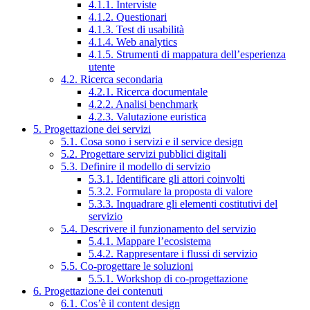
4.1.1. Interviste
4.1.2. Questionari
4.1.3. Test di usabilità
4.1.4. Web analytics
4.1.5. Strumenti di mappatura dell’esperienza
utente
4.2. Ricerca secondaria
4.2.1. Ricerca documentale
4.2.2. Analisi benchmark
4.2.3. Valutazione euristica
5. Progettazione dei servizi
5.1. Cosa sono i servizi e il service design
5.2. Progettare servizi pubblici digitali
5.3. Definire il modello di servizio
5.3.1. Identificare gli attori coinvolti
5.3.2. Formulare la proposta di valore
5.3.3. Inquadrare gli elementi costitutivi del
servizio
5.4. Descrivere il funzionamento del servizio
5.4.1. Mappare l’ecosistema
5.4.2. Rappresentare i flussi di servizio
5.5. Co-progettare le soluzioni
5.5.1. Workshop di co-progettazione
6. Progettazione dei contenuti
6.1. Cos’è il content design