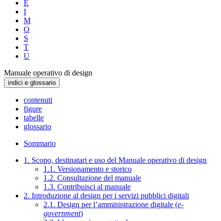
E
I
M
O
S
T
U
Manuale operativo di design
indici e glossario
contenuti
figure
tabelle
glossario
Sommario
1. Scopo, destinatari e uso del Manuale operativo di design
1.1. Versionamento e storico
1.2. Consultazione del manuale
1.3. Contribuisci al manuale
2. Introduzione al design per i servizi pubblici digitali
2.1. Design per l’amministrazione digitale (
e-
government
)