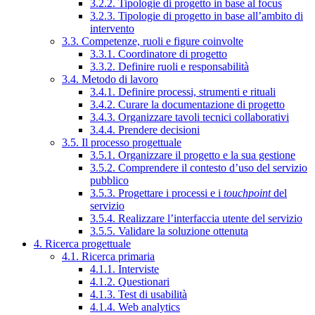
3.2.2. Tipologie di progetto in base al focus
3.2.3. Tipologie di progetto in base all’ambito di
intervento
3.3. Competenze, ruoli e figure coinvolte
3.3.1. Coordinatore di progetto
3.3.2. Definire ruoli e responsabilità
3.4. Metodo di lavoro
3.4.1. Definire processi, strumenti e rituali
3.4.2. Curare la documentazione di progetto
3.4.3. Organizzare tavoli tecnici collaborativi
3.4.4. Prendere decisioni
3.5. Il processo progettuale
3.5.1. Organizzare il progetto e la sua gestione
3.5.2. Comprendere il contesto d’uso del servizio
pubblico
3.5.3. Progettare i processi e i
touchpoint
del
servizio
3.5.4. Realizzare l’interfaccia utente del servizio
3.5.5. Validare la soluzione ottenuta
4. Ricerca progettuale
4.1. Ricerca primaria
4.1.1. Interviste
4.1.2. Questionari
4.1.3. Test di usabilità
4.1.4. Web analytics