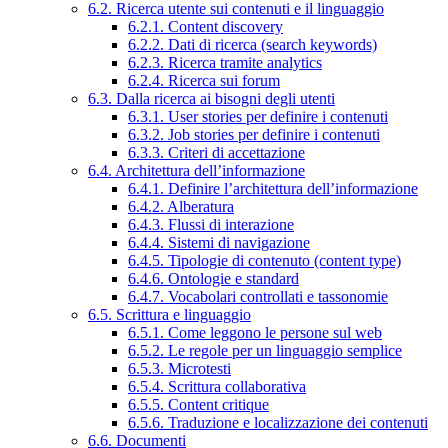
6.2. Ricerca utente sui contenuti e il linguaggio
6.2.1. Content discovery
6.2.2. Dati di ricerca (search keywords)
6.2.3. Ricerca tramite analytics
6.2.4. Ricerca sui forum
6.3. Dalla ricerca ai bisogni degli utenti
6.3.1. User stories per definire i contenuti
6.3.2. Job stories per definire i contenuti
6.3.3. Criteri di accettazione
6.4. Architettura dell’informazione
6.4.1. Definire l’architettura dell’informazione
6.4.2. Alberatura
6.4.3. Flussi di interazione
6.4.4. Sistemi di navigazione
6.4.5. Tipologie di contenuto (content type)
6.4.6. Ontologie e standard
6.4.7. Vocabolari controllati e tassonomie
6.5. Scrittura e linguaggio
6.5.1. Come leggono le persone sul web
6.5.2. Le regole per un linguaggio semplice
6.5.3. Microtesti
6.5.4. Scrittura collaborativa
6.5.5. Content critique
6.5.6. Traduzione e localizzazione dei contenuti
6.6. Documenti