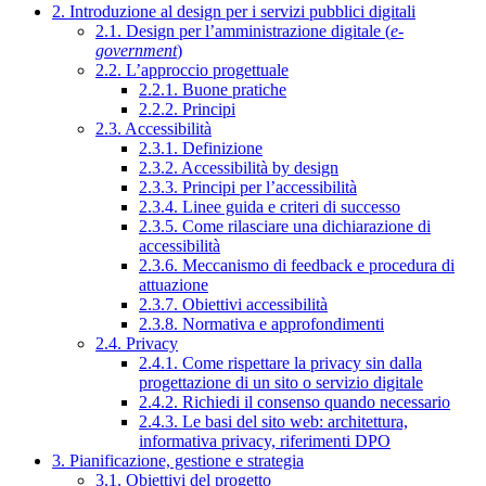
2. Introduzione al design per i servizi pubblici digitali
2.1. Design per l’amministrazione digitale (
e-
government
)
2.2. L’approccio progettuale
2.2.1. Buone pratiche
2.2.2. Principi
2.3. Accessibilità
2.3.1. Definizione
2.3.2. Accessibilità by design
2.3.3. Principi per l’accessibilità
2.3.4. Linee guida e criteri di successo
2.3.5. Come rilasciare una dichiarazione di
accessibilità
2.3.6. Meccanismo di feedback e procedura di
attuazione
2.3.7. Obiettivi accessibilità
2.3.8. Normativa e approfondimenti
2.4. Privacy
2.4.1. Come rispettare la privacy sin dalla
progettazione di un sito o servizio digitale
2.4.2. Richiedi il consenso quando necessario
2.4.3. Le basi del sito web: architettura,
informativa privacy, riferimenti DPO
3. Pianificazione, gestione e strategia
3.1. Obiettivi del progetto