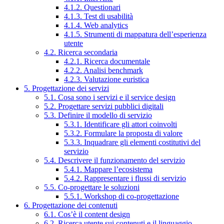
4.1.2. Questionari
4.1.3. Test di usabilità
4.1.4. Web analytics
4.1.5. Strumenti di mappatura dell’esperienza
utente
4.2. Ricerca secondaria
4.2.1. Ricerca documentale
4.2.2. Analisi benchmark
4.2.3. Valutazione euristica
5. Progettazione dei servizi
5.1. Cosa sono i servizi e il service design
5.2. Progettare servizi pubblici digitali
5.3. Definire il modello di servizio
5.3.1. Identificare gli attori coinvolti
5.3.2. Formulare la proposta di valore
5.3.3. Inquadrare gli elementi costitutivi del
servizio
5.4. Descrivere il funzionamento del servizio
5.4.1. Mappare l’ecosistema
5.4.2. Rappresentare i flussi di servizio
5.5. Co-progettare le soluzioni
5.5.1. Workshop di co-progettazione
6. Progettazione dei contenuti
6.1. Cos’è il content design
6.2. Ricerca utente sui contenuti e il linguaggio