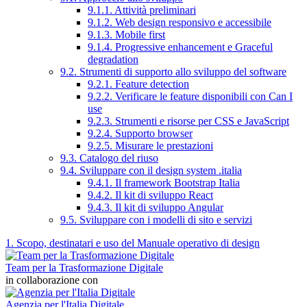
9.1.1. Attività preliminari
9.1.2. Web design responsivo e accessibile
9.1.3. Mobile first
9.1.4. Progressive enhancement e Graceful
degradation
9.2. Strumenti di supporto allo sviluppo del software
9.2.1. Feature detection
9.2.2. Verificare le feature disponibili con Can I
use
9.2.3. Strumenti e risorse per CSS e JavaScript
9.2.4. Supporto browser
9.2.5. Misurare le prestazioni
9.3. Catalogo del riuso
9.4. Sviluppare con il design system .italia
9.4.1. Il framework Bootstrap Italia
9.4.2. Il kit di sviluppo React
9.4.3. Il kit di sviluppo Angular
9.5. Sviluppare con i modelli di sito e servizi
1. Scopo, destinatari e uso del Manuale operativo di design
Team per la Trasformazione Digitale
in collaborazione con
Agenzia per l'Italia Digitale