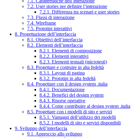
7.1. Caratteristiche dell’interazione
7.2. User stories per definire l’interazione
7.2.1. Differenza tra scenari e user stories
7.3. Flussi di interazione
7.4. Wireframe
7.5. Prototipi interattivi
8. Progettazione dell’interfaccia
8.1. Obiettivi dell’interfaccia
8.2. Elementi dell’interfaccia
8.2.1. Elementi di composizione
8.2.2. Elementi interattivi
8.2.3. Elementi testuali (microtesti)
8.3. Progettare e costruire in alta fedeltà
8.3.1. Layout di pagina
8.3.2. Prototipi in alta fedeltà
8.4. Progettare con il design system .italia
8.4.1. Documentazione
8.4.2. Benefici del design system
8.4.3. Risorse operative
8.4.4. Come contribuire al design system .italia
8.5. Progettare con i modelli di sito e servizi
8.5.1. Vantaggi dell’utilizzo dei modelli
8.5.2. I modelli di sito e servizi disponibili
9. Sviluppo dell’interfaccia
9.1. Approccio allo sviluppo