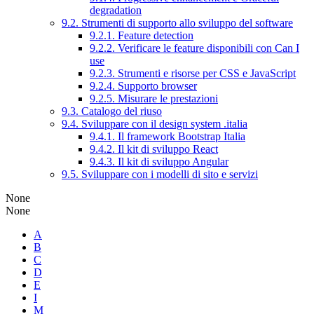
degradation
9.2. Strumenti di supporto allo sviluppo del software
9.2.1. Feature detection
9.2.2. Verificare le feature disponibili con Can I
use
9.2.3. Strumenti e risorse per CSS e JavaScript
9.2.4. Supporto browser
9.2.5. Misurare le prestazioni
9.3. Catalogo del riuso
9.4. Sviluppare con il design system .italia
9.4.1. Il framework Bootstrap Italia
9.4.2. Il kit di sviluppo React
9.4.3. Il kit di sviluppo Angular
9.5. Sviluppare con i modelli di sito e servizi
None
None
A
B
C
D
E
I
M