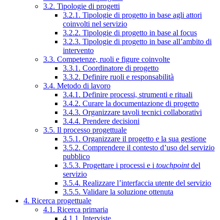
3.2. Tipologie di progetti
3.2.1. Tipologie di progetto in base agli attori
coinvolti nel servizio
3.2.2. Tipologie di progetto in base al focus
3.2.3. Tipologie di progetto in base all’ambito di
intervento
3.3. Competenze, ruoli e figure coinvolte
3.3.1. Coordinatore di progetto
3.3.2. Definire ruoli e responsabilità
3.4. Metodo di lavoro
3.4.1. Definire processi, strumenti e rituali
3.4.2. Curare la documentazione di progetto
3.4.3. Organizzare tavoli tecnici collaborativi
3.4.4. Prendere decisioni
3.5. Il processo progettuale
3.5.1. Organizzare il progetto e la sua gestione
3.5.2. Comprendere il contesto d’uso del servizio
pubblico
3.5.3. Progettare i processi e i
touchpoint
del
servizio
3.5.4. Realizzare l’interfaccia utente del servizio
3.5.5. Validare la soluzione ottenuta
4. Ricerca progettuale
4.1. Ricerca primaria
4.1.1. Interviste