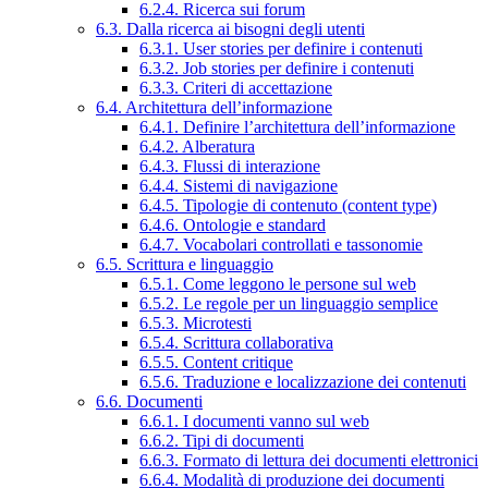
6.2.4. Ricerca sui forum
6.3. Dalla ricerca ai bisogni degli utenti
6.3.1. User stories per definire i contenuti
6.3.2. Job stories per definire i contenuti
6.3.3. Criteri di accettazione
6.4. Architettura dell’informazione
6.4.1. Definire l’architettura dell’informazione
6.4.2. Alberatura
6.4.3. Flussi di interazione
6.4.4. Sistemi di navigazione
6.4.5. Tipologie di contenuto (content type)
6.4.6. Ontologie e standard
6.4.7. Vocabolari controllati e tassonomie
6.5. Scrittura e linguaggio
6.5.1. Come leggono le persone sul web
6.5.2. Le regole per un linguaggio semplice
6.5.3. Microtesti
6.5.4. Scrittura collaborativa
6.5.5. Content critique
6.5.6. Traduzione e localizzazione dei contenuti
6.6. Documenti
6.6.1. I documenti vanno sul web
6.6.2. Tipi di documenti
6.6.3. Formato di lettura dei documenti elettronici
6.6.4. Modalità di produzione dei documenti