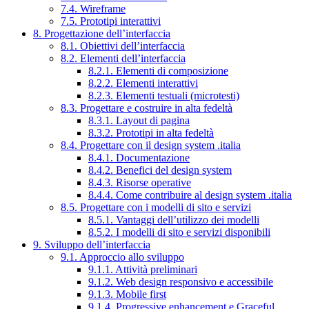
7.4. Wireframe
7.5. Prototipi interattivi
8. Progettazione dell’interfaccia
8.1. Obiettivi dell’interfaccia
8.2. Elementi dell’interfaccia
8.2.1. Elementi di composizione
8.2.2. Elementi interattivi
8.2.3. Elementi testuali (microtesti)
8.3. Progettare e costruire in alta fedeltà
8.3.1. Layout di pagina
8.3.2. Prototipi in alta fedeltà
8.4. Progettare con il design system .italia
8.4.1. Documentazione
8.4.2. Benefici del design system
8.4.3. Risorse operative
8.4.4. Come contribuire al design system .italia
8.5. Progettare con i modelli di sito e servizi
8.5.1. Vantaggi dell’utilizzo dei modelli
8.5.2. I modelli di sito e servizi disponibili
9. Sviluppo dell’interfaccia
9.1. Approccio allo sviluppo
9.1.1. Attività preliminari
9.1.2. Web design responsivo e accessibile
9.1.3. Mobile first
9.1.4. Progressive enhancement e Graceful