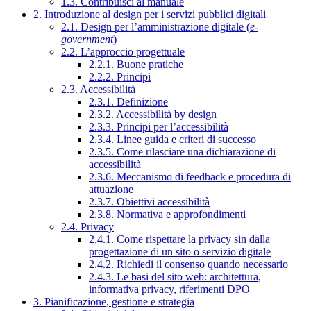
1.3. Contribuisci al manuale
2. Introduzione al design per i servizi pubblici digitali
2.1. Design per l’amministrazione digitale (
e-
government
)
2.2. L’approccio progettuale
2.2.1. Buone pratiche
2.2.2. Principi
2.3. Accessibilità
2.3.1. Definizione
2.3.2. Accessibilità by design
2.3.3. Principi per l’accessibilità
2.3.4. Linee guida e criteri di successo
2.3.5. Come rilasciare una dichiarazione di
accessibilità
2.3.6. Meccanismo di feedback e procedura di
attuazione
2.3.7. Obiettivi accessibilità
2.3.8. Normativa e approfondimenti
2.4. Privacy
2.4.1. Come rispettare la privacy sin dalla
progettazione di un sito o servizio digitale
2.4.2. Richiedi il consenso quando necessario
2.4.3. Le basi del sito web: architettura,
informativa privacy, riferimenti DPO
3. Pianificazione, gestione e strategia