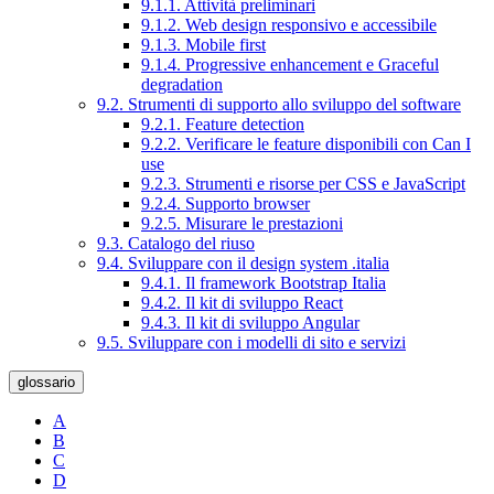
9.1.1. Attività preliminari
9.1.2. Web design responsivo e accessibile
9.1.3. Mobile first
9.1.4. Progressive enhancement e Graceful
degradation
9.2. Strumenti di supporto allo sviluppo del software
9.2.1. Feature detection
9.2.2. Verificare le feature disponibili con Can I
use
9.2.3. Strumenti e risorse per CSS e JavaScript
9.2.4. Supporto browser
9.2.5. Misurare le prestazioni
9.3. Catalogo del riuso
9.4. Sviluppare con il design system .italia
9.4.1. Il framework Bootstrap Italia
9.4.2. Il kit di sviluppo React
9.4.3. Il kit di sviluppo Angular
9.5. Sviluppare con i modelli di sito e servizi
glossario
A
B
C
D