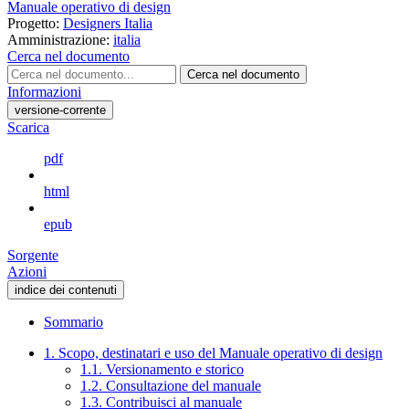
Manuale operativo di design
Progetto:
Designers Italia
Amministrazione:
italia
Cerca nel documento
Cerca nel documento
Informazioni
versione-corrente
Scarica
pdf
html
epub
Sorgente
Azioni
indice dei contenuti
Sommario
1. Scopo, destinatari e uso del Manuale operativo di design
1.1. Versionamento e storico
1.2. Consultazione del manuale
1.3. Contribuisci al manuale