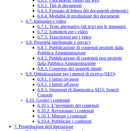
6.6.1. I documenti vanno sul web
6.6.2. Tipi di documenti
6.6.3. Formato di lettura dei documenti elettronici
6.6.4. Modalità di produzione dei documenti
6.7. Immagini e video
6.7.1. Testo alternativo (alt text) per le immagini
6.7.2. Sottotitoli per i video
6.7.3. Trascrizioni per i video
6.8. Proprietà intellettuale e privacy
6.8.1. Pubblicazione di contenuti prodotti dalla
Pubblica Amministrazione
6.8.2. Pubblicazione di contenuti non prodotti
dalla Pubblica Amministrazione
6.8.3. Consenso dei soggetti ritratti
6.9. Ottimizzazione per i motori di ricerca (SEO)
6.9.1. I fattori
on-page
6.9.2. I fattori
off-page
6.9.3. Strumenti di diagnostica SEO: Search
Console
6.10. Gestire i contenuti
6.10.1. L’inventario dei contenuti
6.10.2. Revisionare i contenuti
6.10.3. Migrare i contenuti
6.10.4. Pubblicare i contenuti
7. Progettazione dell’interazione