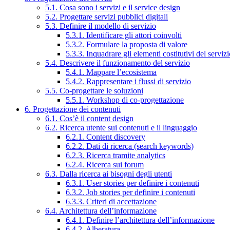
5.1. Cosa sono i servizi e il service design
5.2. Progettare servizi pubblici digitali
5.3. Definire il modello di servizio
5.3.1. Identificare gli attori coinvolti
5.3.2. Formulare la proposta di valore
5.3.3. Inquadrare gli elementi costitutivi del serviz
5.4. Descrivere il funzionamento del servizio
5.4.1. Mappare l’ecosistema
5.4.2. Rappresentare i flussi di servizio
5.5. Co-progettare le soluzioni
5.5.1. Workshop di co-progettazione
6. Progettazione dei contenuti
6.1. Cos’è il content design
6.2. Ricerca utente sui contenuti e il linguaggio
6.2.1. Content discovery
6.2.2. Dati di ricerca (search keywords)
6.2.3. Ricerca tramite analytics
6.2.4. Ricerca sui forum
6.3. Dalla ricerca ai bisogni degli utenti
6.3.1. User stories per definire i contenuti
6.3.2. Job stories per definire i contenuti
6.3.3. Criteri di accettazione
6.4. Architettura dell’informazione
6.4.1. Definire l’architettura dell’informazione
6.4.2. Alberatura