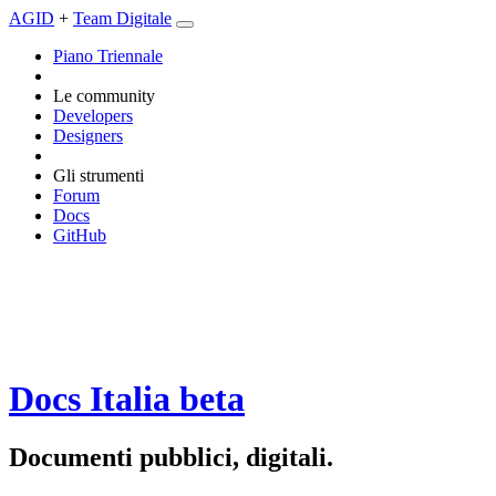
AGID
+
Team Digitale
Piano Triennale
Le community
Developers
Designers
Gli strumenti
Forum
Docs
GitHub
Docs Italia
beta
Documenti pubblici, digitali.