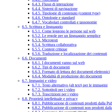
6.4.3. Flussi di interazione
6.4.4. Sistemi di navigazione
6.4.5. Tipologie di contenuto (content type)
6.4.6. Ontologie e standard
6.4.7. Vocabolari controllati e tassonomie
6.5. Scrittura e linguaggio
6.5.1. Come leggono le persone sul web
6.5.2. Le regole per un linguaggio semplice
6.5.3. Microtesti
6.5.4. Scrittura collaborativa
6.5.5. Content critique
6.5.6. Traduzione e localizzazione dei contenuti
6.6. Documenti
6.6.1. I documenti vanno sul web
6.6.2. Tipi di documenti
6.6.3. Formato di lettura dei documenti elettronici
6.6.4. Modalità di produzione dei documenti
6.7. Immagini e video
6.7.1. Testo alternativo (alt text) per le immagini
6.7.2. Sottotitoli per i video
6.7.3. Trascrizioni per i video
6.8. Proprietà intellettuale e privacy
6.8.1. Pubblicazione di contenuti prodotti dalla P
6.8.2. Pubblicazione di contenuti non prodotti dal