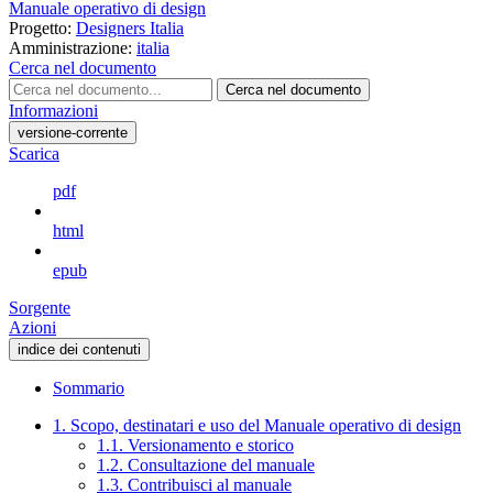
Manuale operativo di design
Progetto:
Designers Italia
Amministrazione:
italia
Cerca nel documento
Cerca nel documento
Informazioni
versione-corrente
Scarica
pdf
html
epub
Sorgente
Azioni
indice dei contenuti
Sommario
1. Scopo, destinatari e uso del Manuale operativo di design
1.1. Versionamento e storico
1.2. Consultazione del manuale
1.3. Contribuisci al manuale