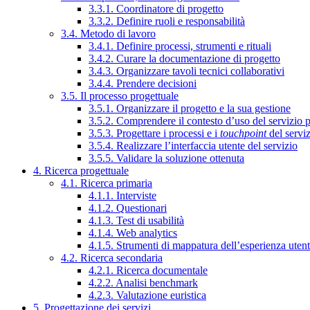
3.3.1. Coordinatore di progetto
3.3.2. Definire ruoli e responsabilità
3.4. Metodo di lavoro
3.4.1. Definire processi, strumenti e rituali
3.4.2. Curare la documentazione di progetto
3.4.3. Organizzare tavoli tecnici collaborativi
3.4.4. Prendere decisioni
3.5. Il processo progettuale
3.5.1. Organizzare il progetto e la sua gestione
3.5.2. Comprendere il contesto d’uso del servizio 
3.5.3. Progettare i processi e i
touchpoint
del servi
3.5.4. Realizzare l’interfaccia utente del servizio
3.5.5. Validare la soluzione ottenuta
4. Ricerca progettuale
4.1. Ricerca primaria
4.1.1. Interviste
4.1.2. Questionari
4.1.3. Test di usabilità
4.1.4. Web analytics
4.1.5. Strumenti di mappatura dell’esperienza uten
4.2. Ricerca secondaria
4.2.1. Ricerca documentale
4.2.2. Analisi benchmark
4.2.3. Valutazione euristica
5. Progettazione dei servizi