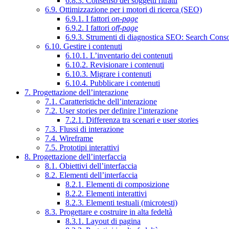
6.8.3. Consenso dei soggetti ritratti
6.9. Ottimizzazione per i motori di ricerca (SEO)
6.9.1. I fattori
on-page
6.9.2. I fattori
off-page
6.9.3. Strumenti di diagnostica SEO: Search Cons
6.10. Gestire i contenuti
6.10.1. L’inventario dei contenuti
6.10.2. Revisionare i contenuti
6.10.3. Migrare i contenuti
6.10.4. Pubblicare i contenuti
7. Progettazione dell’interazione
7.1. Caratteristiche dell’interazione
7.2. User stories per definire l’interazione
7.2.1. Differenza tra scenari e user stories
7.3. Flussi di interazione
7.4. Wireframe
7.5. Prototipi interattivi
8. Progettazione dell’interfaccia
8.1. Obiettivi dell’interfaccia
8.2. Elementi dell’interfaccia
8.2.1. Elementi di composizione
8.2.2. Elementi interattivi
8.2.3. Elementi testuali (microtesti)
8.3. Progettare e costruire in alta fedeltà
8.3.1. Layout di pagina