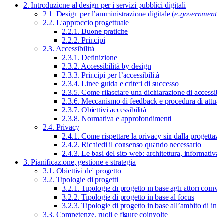
2. Introduzione al design per i servizi pubblici digitali
2.1. Design per l’amministrazione digitale (
e-government
2.2. L’approccio progettuale
2.2.1. Buone pratiche
2.2.2. Principi
2.3. Accessibilità
2.3.1. Definizione
2.3.2. Accessibilità by design
2.3.3. Principi per l’accessibilità
2.3.4. Linee guida e criteri di successo
2.3.5. Come rilasciare una dichiarazione di accessib
2.3.6. Meccanismo di feedback e procedura di attu
2.3.7. Obiettivi accessibilità
2.3.8. Normativa e approfondimenti
2.4. Privacy
2.4.1. Come rispettare la privacy sin dalla progettaz
2.4.2. Richiedi il consenso quando necessario
2.4.3. Le basi del sito web: architettura, informati
3. Pianificazione, gestione e strategia
3.1. Obiettivi del progetto
3.2. Tipologie di progetti
3.2.1. Tipologie di progetto in base agli attori coinv
3.2.2. Tipologie di progetto in base al focus
3.2.3. Tipologie di progetto in base all’ambito di i
3.3. Competenze, ruoli e figure coinvolte