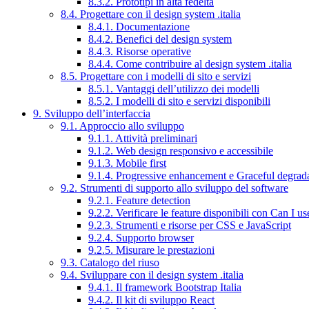
8.3.2. Prototipi in alta fedeltà
8.4. Progettare con il design system .italia
8.4.1. Documentazione
8.4.2. Benefici del design system
8.4.3. Risorse operative
8.4.4. Come contribuire al design system .italia
8.5. Progettare con i modelli di sito e servizi
8.5.1. Vantaggi dell’utilizzo dei modelli
8.5.2. I modelli di sito e servizi disponibili
9. Sviluppo dell’interfaccia
9.1. Approccio allo sviluppo
9.1.1. Attività preliminari
9.1.2. Web design responsivo e accessibile
9.1.3. Mobile first
9.1.4. Progressive enhancement e Graceful degrad
9.2. Strumenti di supporto allo sviluppo del software
9.2.1. Feature detection
9.2.2. Verificare le feature disponibili con Can I us
9.2.3. Strumenti e risorse per CSS e JavaScript
9.2.4. Supporto browser
9.2.5. Misurare le prestazioni
9.3. Catalogo del riuso
9.4. Sviluppare con il design system .italia
9.4.1. Il framework Bootstrap Italia
9.4.2. Il kit di sviluppo React