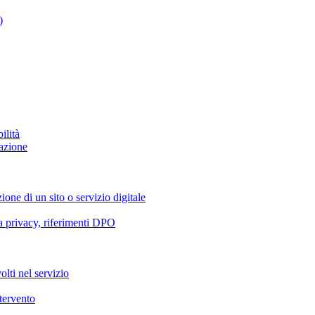
)
ilità
azione
ione di un sito o servizio digitale
va privacy, riferimenti DPO
olti nel servizio
ntervento