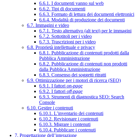
6.6.1. I documenti vanno sul web
6.6.2. Tipi di documenti
6.6.3. Formato di lettura dei documenti elettronici
6.6.4. Modalità di produzione dei documenti
6.7. Immagini e video
6.7.1. Testo alternativo (alt text) per le immagini
6.7.2. Sottotitoli per i video
6.7.3. Trascrizioni per i video
6.8. Proprietà intellettuale e privacy
6.8.1. Pubblicazione di contenuti prodotti dalla
Pubblica Amministrazione
6.8.2. Pubblicazione di contenuti non prodotti
dalla Pubblica Amministrazione
6.8.3. Consenso dei soggetti ritratti
6.9. Ottimizzazione per i motori di ricerca (SEO)
6.9.1. I fattori
on-page
6.9.2. I fattori
off-page
6.9.3. Strumenti di diagnostica SEO: Search
Console
6.10. Gestire i contenuti
6.10.1. L’inventario dei contenuti
6.10.2. Revisionare i contenuti
6.10.3. Migrare i contenuti
6.10.4. Pubblicare i contenuti
7. Progettazione dell’interazione