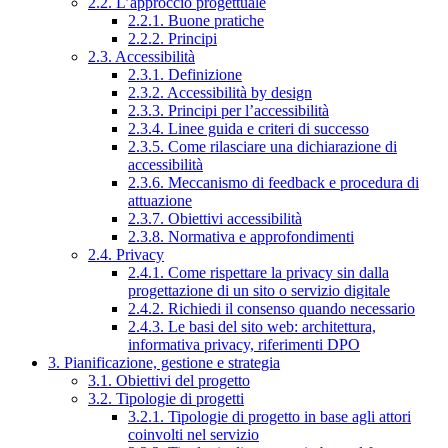
2.2. L’approccio progettuale
2.2.1. Buone pratiche
2.2.2. Principi
2.3. Accessibilità
2.3.1. Definizione
2.3.2. Accessibilità by design
2.3.3. Principi per l’accessibilità
2.3.4. Linee guida e criteri di successo
2.3.5. Come rilasciare una dichiarazione di
accessibilità
2.3.6. Meccanismo di feedback e procedura di
attuazione
2.3.7. Obiettivi accessibilità
2.3.8. Normativa e approfondimenti
2.4. Privacy
2.4.1. Come rispettare la privacy sin dalla
progettazione di un sito o servizio digitale
2.4.2. Richiedi il consenso quando necessario
2.4.3. Le basi del sito web: architettura,
informativa privacy, riferimenti DPO
3. Pianificazione, gestione e strategia
3.1. Obiettivi del progetto
3.2. Tipologie di progetti
3.2.1. Tipologie di progetto in base agli attori
coinvolti nel servizio