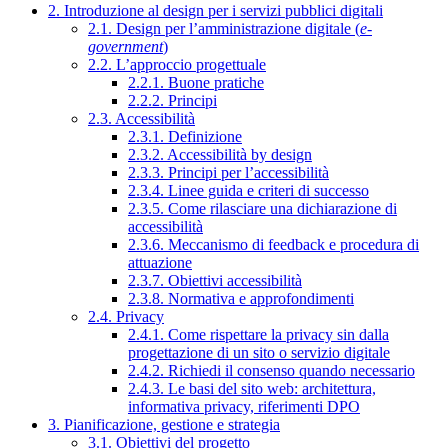
2. Introduzione al design per i servizi pubblici digitali
2.1. Design per l’amministrazione digitale (
e-
government
)
2.2. L’approccio progettuale
2.2.1. Buone pratiche
2.2.2. Principi
2.3. Accessibilità
2.3.1. Definizione
2.3.2. Accessibilità by design
2.3.3. Principi per l’accessibilità
2.3.4. Linee guida e criteri di successo
2.3.5. Come rilasciare una dichiarazione di
accessibilità
2.3.6. Meccanismo di feedback e procedura di
attuazione
2.3.7. Obiettivi accessibilità
2.3.8. Normativa e approfondimenti
2.4. Privacy
2.4.1. Come rispettare la privacy sin dalla
progettazione di un sito o servizio digitale
2.4.2. Richiedi il consenso quando necessario
2.4.3. Le basi del sito web: architettura,
informativa privacy, riferimenti DPO
3. Pianificazione, gestione e strategia
3.1. Obiettivi del progetto