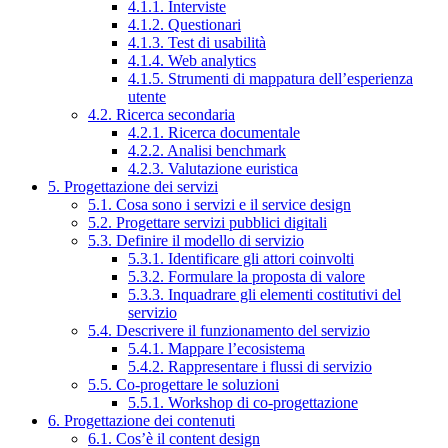
4.1.1. Interviste
4.1.2. Questionari
4.1.3. Test di usabilità
4.1.4. Web analytics
4.1.5. Strumenti di mappatura dell’esperienza
utente
4.2. Ricerca secondaria
4.2.1. Ricerca documentale
4.2.2. Analisi benchmark
4.2.3. Valutazione euristica
5. Progettazione dei servizi
5.1. Cosa sono i servizi e il service design
5.2. Progettare servizi pubblici digitali
5.3. Definire il modello di servizio
5.3.1. Identificare gli attori coinvolti
5.3.2. Formulare la proposta di valore
5.3.3. Inquadrare gli elementi costitutivi del
servizio
5.4. Descrivere il funzionamento del servizio
5.4.1. Mappare l’ecosistema
5.4.2. Rappresentare i flussi di servizio
5.5. Co-progettare le soluzioni
5.5.1. Workshop di co-progettazione
6. Progettazione dei contenuti
6.1. Cos’è il content design