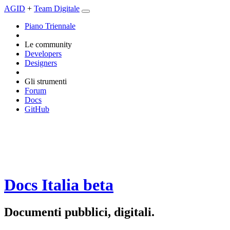
AGID
+
Team Digitale
Piano Triennale
Le community
Developers
Designers
Gli strumenti
Forum
Docs
GitHub
Docs Italia
beta
Documenti pubblici, digitali.