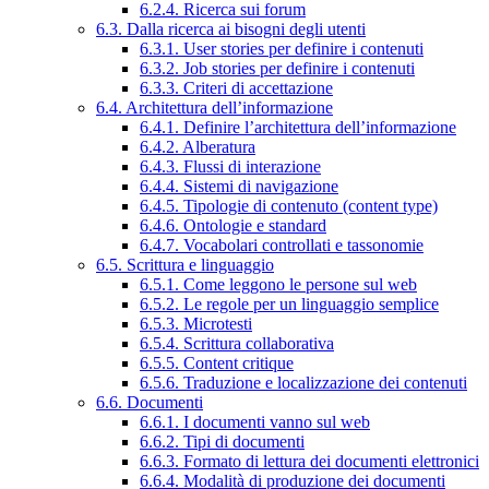
6.2.4. Ricerca sui forum
6.3. Dalla ricerca ai bisogni degli utenti
6.3.1. User stories per definire i contenuti
6.3.2. Job stories per definire i contenuti
6.3.3. Criteri di accettazione
6.4. Architettura dell’informazione
6.4.1. Definire l’architettura dell’informazione
6.4.2. Alberatura
6.4.3. Flussi di interazione
6.4.4. Sistemi di navigazione
6.4.5. Tipologie di contenuto (content type)
6.4.6. Ontologie e standard
6.4.7. Vocabolari controllati e tassonomie
6.5. Scrittura e linguaggio
6.5.1. Come leggono le persone sul web
6.5.2. Le regole per un linguaggio semplice
6.5.3. Microtesti
6.5.4. Scrittura collaborativa
6.5.5. Content critique
6.5.6. Traduzione e localizzazione dei contenuti
6.6. Documenti
6.6.1. I documenti vanno sul web
6.6.2. Tipi di documenti
6.6.3. Formato di lettura dei documenti elettronici
6.6.4. Modalità di produzione dei documenti