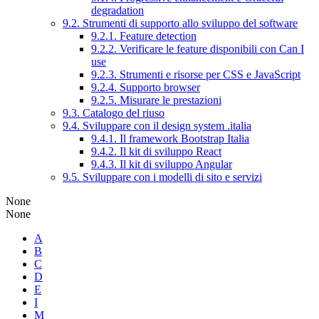
degradation
9.2. Strumenti di supporto allo sviluppo del software
9.2.1. Feature detection
9.2.2. Verificare le feature disponibili con Can I
use
9.2.3. Strumenti e risorse per CSS e JavaScript
9.2.4. Supporto browser
9.2.5. Misurare le prestazioni
9.3. Catalogo del riuso
9.4. Sviluppare con il design system .italia
9.4.1. Il framework Bootstrap Italia
9.4.2. Il kit di sviluppo React
9.4.3. Il kit di sviluppo Angular
9.5. Sviluppare con i modelli di sito e servizi
None
None
A
B
C
D
E
I
M