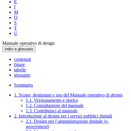
E
I
M
O
S
T
U
Manuale operativo di design
indici e glossario
contenuti
figure
tabelle
glossario
Sommario
1. Scopo, destinatari e uso del Manuale operativo di design
1.1. Versionamento e storico
1.2. Consultazione del manuale
1.3. Contribuisci al manuale
2. Introduzione al design per i servizi pubblici digitali
2.1. Design per l’amministrazione digitale (
e-
government
)