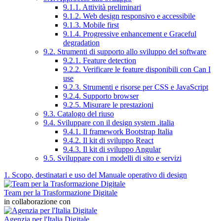
9.1.1. Attività preliminari
9.1.2. Web design responsivo e accessibile
9.1.3. Mobile first
9.1.4. Progressive enhancement e Graceful
degradation
9.2. Strumenti di supporto allo sviluppo del software
9.2.1. Feature detection
9.2.2. Verificare le feature disponibili con Can I
use
9.2.3. Strumenti e risorse per CSS e JavaScript
9.2.4. Supporto browser
9.2.5. Misurare le prestazioni
9.3. Catalogo del riuso
9.4. Sviluppare con il design system .italia
9.4.1. Il framework Bootstrap Italia
9.4.2. Il kit di sviluppo React
9.4.3. Il kit di sviluppo Angular
9.5. Sviluppare con i modelli di sito e servizi
1. Scopo, destinatari e uso del Manuale operativo di design
Team per la Trasformazione Digitale
in collaborazione con
Agenzia per l'Italia Digitale