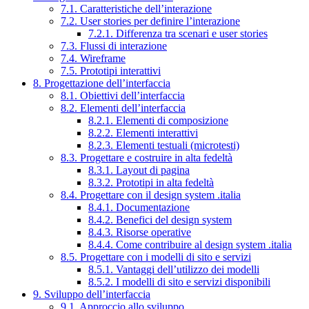
7.1. Caratteristiche dell’interazione
7.2. User stories per definire l’interazione
7.2.1. Differenza tra scenari e user stories
7.3. Flussi di interazione
7.4. Wireframe
7.5. Prototipi interattivi
8. Progettazione dell’interfaccia
8.1. Obiettivi dell’interfaccia
8.2. Elementi dell’interfaccia
8.2.1. Elementi di composizione
8.2.2. Elementi interattivi
8.2.3. Elementi testuali (microtesti)
8.3. Progettare e costruire in alta fedeltà
8.3.1. Layout di pagina
8.3.2. Prototipi in alta fedeltà
8.4. Progettare con il design system .italia
8.4.1. Documentazione
8.4.2. Benefici del design system
8.4.3. Risorse operative
8.4.4. Come contribuire al design system .italia
8.5. Progettare con i modelli di sito e servizi
8.5.1. Vantaggi dell’utilizzo dei modelli
8.5.2. I modelli di sito e servizi disponibili
9. Sviluppo dell’interfaccia
9.1. Approccio allo sviluppo