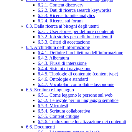
6.2.1. Content discovery
6.2.2. Dati di ricerca (search keywords)
6.2.3. Ricerca tramite analytics
6.2.4. Ricerca sui forum
6.3. Dalla ricerca ai bisogni degli utenti
6.3.1. User stories per definire i contenuti
6.3.2. Job stories per definire i contenuti
6.3.3. Criteri di accettazione
6.4. Architettura dell’informazione
6.4.1. Definire l’architettura dell’informazione
6.4.2. Alberatura
6.4.3. Flussi di interazione
6.4.4. Sistemi di navigazione
6.4.5. Tipologie di contenuto (content type)
6.4.6. Ontologie e standard
6.4.7. Vocabolari controllati e tassonomie
6.5. Scrittura e linguaggio
6.5.1. Come leggono le persone sul web
6.5.2. Le regole per un linguaggio semplice
6.5.3. Microtesti
6.5.4. Scrittura collaborativa
6.5.5. Content critique
6.5.6. Traduzione e localizzazione dei contenuti
6.6. Documenti