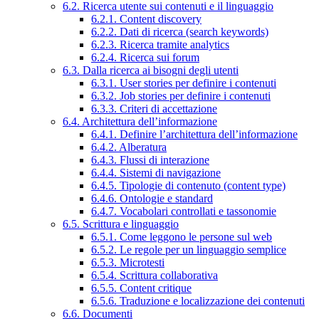
6.2. Ricerca utente sui contenuti e il linguaggio
6.2.1. Content discovery
6.2.2. Dati di ricerca (search keywords)
6.2.3. Ricerca tramite analytics
6.2.4. Ricerca sui forum
6.3. Dalla ricerca ai bisogni degli utenti
6.3.1. User stories per definire i contenuti
6.3.2. Job stories per definire i contenuti
6.3.3. Criteri di accettazione
6.4. Architettura dell’informazione
6.4.1. Definire l’architettura dell’informazione
6.4.2. Alberatura
6.4.3. Flussi di interazione
6.4.4. Sistemi di navigazione
6.4.5. Tipologie di contenuto (content type)
6.4.6. Ontologie e standard
6.4.7. Vocabolari controllati e tassonomie
6.5. Scrittura e linguaggio
6.5.1. Come leggono le persone sul web
6.5.2. Le regole per un linguaggio semplice
6.5.3. Microtesti
6.5.4. Scrittura collaborativa
6.5.5. Content critique
6.5.6. Traduzione e localizzazione dei contenuti
6.6. Documenti