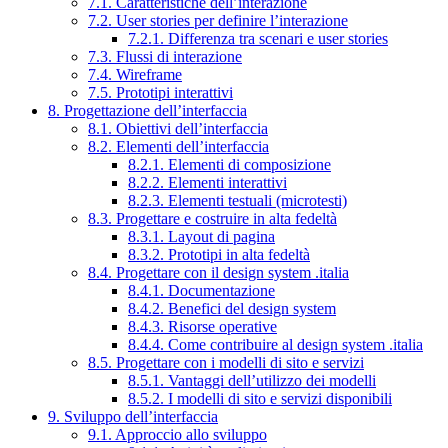
7.1. Caratteristiche dell’interazione
7.2. User stories per definire l’interazione
7.2.1. Differenza tra scenari e user stories
7.3. Flussi di interazione
7.4. Wireframe
7.5. Prototipi interattivi
8. Progettazione dell’interfaccia
8.1. Obiettivi dell’interfaccia
8.2. Elementi dell’interfaccia
8.2.1. Elementi di composizione
8.2.2. Elementi interattivi
8.2.3. Elementi testuali (microtesti)
8.3. Progettare e costruire in alta fedeltà
8.3.1. Layout di pagina
8.3.2. Prototipi in alta fedeltà
8.4. Progettare con il design system .italia
8.4.1. Documentazione
8.4.2. Benefici del design system
8.4.3. Risorse operative
8.4.4. Come contribuire al design system .italia
8.5. Progettare con i modelli di sito e servizi
8.5.1. Vantaggi dell’utilizzo dei modelli
8.5.2. I modelli di sito e servizi disponibili
9. Sviluppo dell’interfaccia
9.1. Approccio allo sviluppo