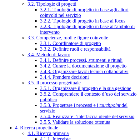
3.2. Tipologie di progetti
3.2.1. Tipologie di progetto in base agli attori
coinvolti nel servizio
3.2.2. Tipologie di progetto in base al focus
3.2.3. Tipologie di progetto in base all’ambito di
intervento
3.3. Competenze, ruoli e figure coinvolte
3.3.1. Coordinatore di progetto
3.3.2. Definire ruoli e responsabilità
3.4. Metodo di lavoro
3.4.1. Definire processi, strumenti e rituali
3.4.2. Curare la documentazione di progetto
3.4.3. Organizzare tavoli tecnici collaborativi
3.4.4. Prendere decisioni
3.5. Il processo progettuale
3.5.1. Organizzare il progetto e la sua gestione
3.5.2. Comprendere il contesto d’uso del servizio
pubblico
3.5.3. Progettare i processi e i
touchpoint
del
servizio
3.5.4. Realizzare l’interfaccia utente del servizio
3.5.5. Validare la soluzione ottenuta
4. Ricerca progettuale
4.1. Ricerca primaria
4.1.1. Interviste