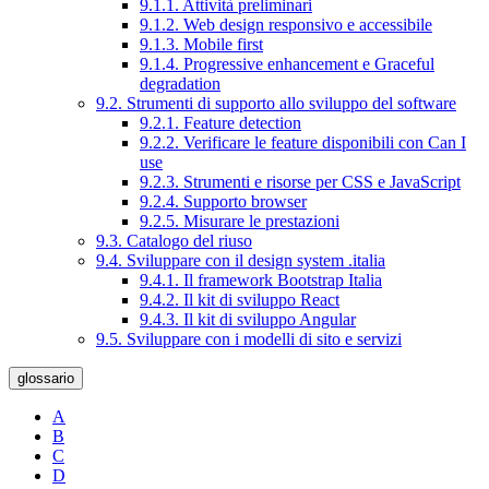
9.1.1. Attività preliminari
9.1.2. Web design responsivo e accessibile
9.1.3. Mobile first
9.1.4. Progressive enhancement e Graceful
degradation
9.2. Strumenti di supporto allo sviluppo del software
9.2.1. Feature detection
9.2.2. Verificare le feature disponibili con Can I
use
9.2.3. Strumenti e risorse per CSS e JavaScript
9.2.4. Supporto browser
9.2.5. Misurare le prestazioni
9.3. Catalogo del riuso
9.4. Sviluppare con il design system .italia
9.4.1. Il framework Bootstrap Italia
9.4.2. Il kit di sviluppo React
9.4.3. Il kit di sviluppo Angular
9.5. Sviluppare con i modelli di sito e servizi
glossario
A
B
C
D