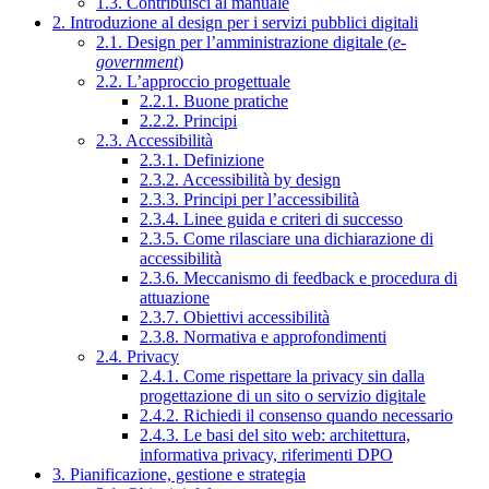
1.3. Contribuisci al manuale
2. Introduzione al design per i servizi pubblici digitali
2.1. Design per l’amministrazione digitale (
e-
government
)
2.2. L’approccio progettuale
2.2.1. Buone pratiche
2.2.2. Principi
2.3. Accessibilità
2.3.1. Definizione
2.3.2. Accessibilità by design
2.3.3. Principi per l’accessibilità
2.3.4. Linee guida e criteri di successo
2.3.5. Come rilasciare una dichiarazione di
accessibilità
2.3.6. Meccanismo di feedback e procedura di
attuazione
2.3.7. Obiettivi accessibilità
2.3.8. Normativa e approfondimenti
2.4. Privacy
2.4.1. Come rispettare la privacy sin dalla
progettazione di un sito o servizio digitale
2.4.2. Richiedi il consenso quando necessario
2.4.3. Le basi del sito web: architettura,
informativa privacy, riferimenti DPO
3. Pianificazione, gestione e strategia