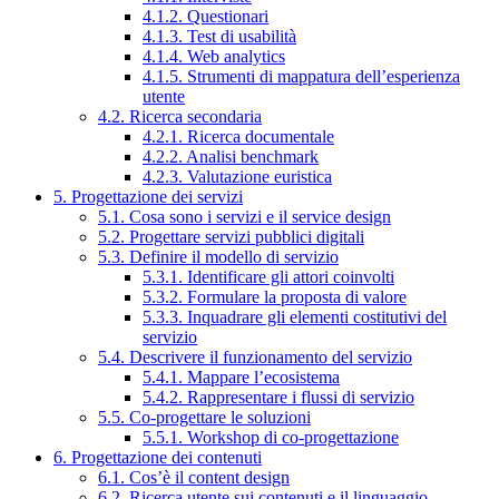
4.1.2. Questionari
4.1.3. Test di usabilità
4.1.4. Web analytics
4.1.5. Strumenti di mappatura dell’esperienza
utente
4.2. Ricerca secondaria
4.2.1. Ricerca documentale
4.2.2. Analisi benchmark
4.2.3. Valutazione euristica
5. Progettazione dei servizi
5.1. Cosa sono i servizi e il service design
5.2. Progettare servizi pubblici digitali
5.3. Definire il modello di servizio
5.3.1. Identificare gli attori coinvolti
5.3.2. Formulare la proposta di valore
5.3.3. Inquadrare gli elementi costitutivi del
servizio
5.4. Descrivere il funzionamento del servizio
5.4.1. Mappare l’ecosistema
5.4.2. Rappresentare i flussi di servizio
5.5. Co-progettare le soluzioni
5.5.1. Workshop di co-progettazione
6. Progettazione dei contenuti
6.1. Cos’è il content design
6.2. Ricerca utente sui contenuti e il linguaggio