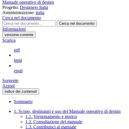
Manuale operativo di design
Progetto:
Designers Italia
Amministrazione:
italia
Cerca nel documento
Cerca nel documento
Informazioni
versione-corrente
Scarica
pdf
html
epub
Sorgente
Azioni
indice dei contenuti
Sommario
1. Scopo, destinatari e uso del Manuale operativo di design
1.1. Versionamento e storico
1.2. Consultazione del manuale
1.3. Contribuisci al manuale