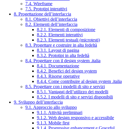
7.4. Wireframe
7.5. Prototipi interattivi
8. Progettazione dell’interfaccia
8.1. Obiettivi dell’interfaccia
8.2. Elementi dell’interfaccia
8.2.1. Elementi di composizione
8.2.2. Elementi interattivi
8.2.3. Elementi testuali (microtesti)
8.3. Progettare e costruire in alta fedeltà
8.3.1. Layout di pagina
8.3.2. Prototipi in alta fedeltà
8.4. Progettare con il design system .italia
8.4.1. Documentazione
8.4.2. Benefici del design system
8.4.3. Risorse operative
8.4.4. Come contribuire al design system .italia
8.5. Progettare con i modelli di sito e servizi
8.5.1. Vantaggi dell’utilizzo dei modelli
8.5.2. I modelli di sito e servizi disponibili
9. Sviluppo dell’interfaccia
9.1. Approccio allo sviluppo
9.1.1. Attività preliminari
9.1.2. Web design responsivo e accessibile
9.1.3. Mobile first
9.1.4. Progressive enhancement e Graceful