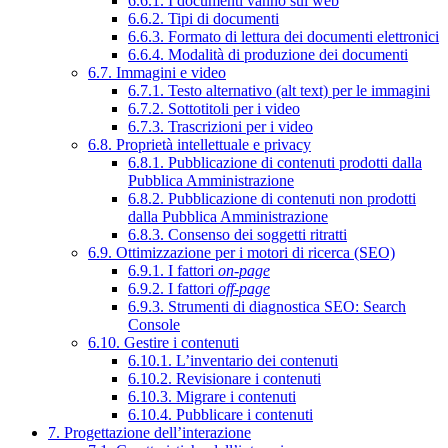
6.6.1. I documenti vanno sul web
6.6.2. Tipi di documenti
6.6.3. Formato di lettura dei documenti elettronici
6.6.4. Modalità di produzione dei documenti
6.7. Immagini e video
6.7.1. Testo alternativo (alt text) per le immagini
6.7.2. Sottotitoli per i video
6.7.3. Trascrizioni per i video
6.8. Proprietà intellettuale e privacy
6.8.1. Pubblicazione di contenuti prodotti dalla
Pubblica Amministrazione
6.8.2. Pubblicazione di contenuti non prodotti
dalla Pubblica Amministrazione
6.8.3. Consenso dei soggetti ritratti
6.9. Ottimizzazione per i motori di ricerca (SEO)
6.9.1. I fattori
on-page
6.9.2. I fattori
off-page
6.9.3. Strumenti di diagnostica SEO: Search
Console
6.10. Gestire i contenuti
6.10.1. L’inventario dei contenuti
6.10.2. Revisionare i contenuti
6.10.3. Migrare i contenuti
6.10.4. Pubblicare i contenuti
7. Progettazione dell’interazione