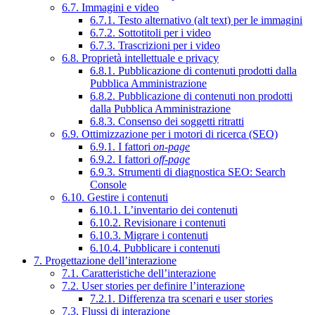
6.7. Immagini e video
6.7.1. Testo alternativo (alt text) per le immagini
6.7.2. Sottotitoli per i video
6.7.3. Trascrizioni per i video
6.8. Proprietà intellettuale e privacy
6.8.1. Pubblicazione di contenuti prodotti dalla
Pubblica Amministrazione
6.8.2. Pubblicazione di contenuti non prodotti
dalla Pubblica Amministrazione
6.8.3. Consenso dei soggetti ritratti
6.9. Ottimizzazione per i motori di ricerca (SEO)
6.9.1. I fattori
on-page
6.9.2. I fattori
off-page
6.9.3. Strumenti di diagnostica SEO: Search
Console
6.10. Gestire i contenuti
6.10.1. L’inventario dei contenuti
6.10.2. Revisionare i contenuti
6.10.3. Migrare i contenuti
6.10.4. Pubblicare i contenuti
7. Progettazione dell’interazione
7.1. Caratteristiche dell’interazione
7.2. User stories per definire l’interazione
7.2.1. Differenza tra scenari e user stories
7.3. Flussi di interazione