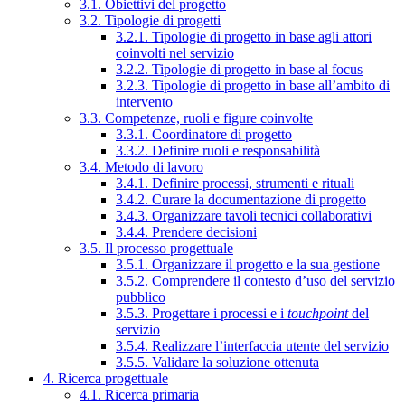
3.1. Obiettivi del progetto
3.2. Tipologie di progetti
3.2.1. Tipologie di progetto in base agli attori
coinvolti nel servizio
3.2.2. Tipologie di progetto in base al focus
3.2.3. Tipologie di progetto in base all’ambito di
intervento
3.3. Competenze, ruoli e figure coinvolte
3.3.1. Coordinatore di progetto
3.3.2. Definire ruoli e responsabilità
3.4. Metodo di lavoro
3.4.1. Definire processi, strumenti e rituali
3.4.2. Curare la documentazione di progetto
3.4.3. Organizzare tavoli tecnici collaborativi
3.4.4. Prendere decisioni
3.5. Il processo progettuale
3.5.1. Organizzare il progetto e la sua gestione
3.5.2. Comprendere il contesto d’uso del servizio
pubblico
3.5.3. Progettare i processi e i
touchpoint
del
servizio
3.5.4. Realizzare l’interfaccia utente del servizio
3.5.5. Validare la soluzione ottenuta
4. Ricerca progettuale
4.1. Ricerca primaria