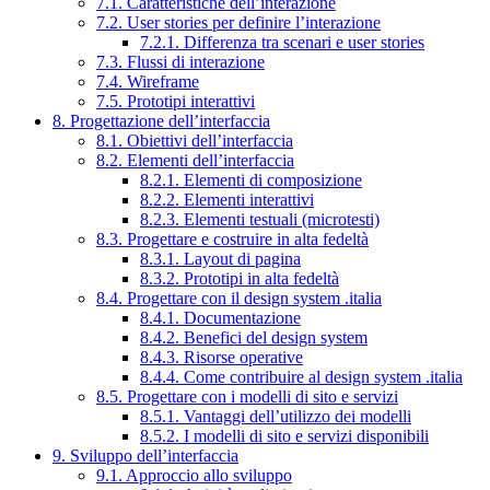
7.1. Caratteristiche dell’interazione
7.2. User stories per definire l’interazione
7.2.1. Differenza tra scenari e user stories
7.3. Flussi di interazione
7.4. Wireframe
7.5. Prototipi interattivi
8. Progettazione dell’interfaccia
8.1. Obiettivi dell’interfaccia
8.2. Elementi dell’interfaccia
8.2.1. Elementi di composizione
8.2.2. Elementi interattivi
8.2.3. Elementi testuali (microtesti)
8.3. Progettare e costruire in alta fedeltà
8.3.1. Layout di pagina
8.3.2. Prototipi in alta fedeltà
8.4. Progettare con il design system .italia
8.4.1. Documentazione
8.4.2. Benefici del design system
8.4.3. Risorse operative
8.4.4. Come contribuire al design system .italia
8.5. Progettare con i modelli di sito e servizi
8.5.1. Vantaggi dell’utilizzo dei modelli
8.5.2. I modelli di sito e servizi disponibili
9. Sviluppo dell’interfaccia
9.1. Approccio allo sviluppo