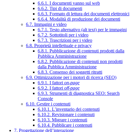
6.6.1. I documenti vanno sul web
6.6.2. Tipi di documenti
6.6.3. Formato di lettura dei documenti elettronici
6.6.4. Modalità di produzione dei documenti
6.7. Immagini e video
6.7.1. Testo alternativo (alt text) per le immagini
6.7.2. Sottotitoli per i video
6.7.3. Trascrizioni per i video
6.8. Proprietà intellettuale e privacy
6.8.1. Pubblicazione di contenuti prodotti dalla
Pubblica Amministrazione
6.8.2. Pubblicazione di contenuti non prodotti
dalla Pubblica Amministrazione
6.8.3. Consenso dei soggetti ritratti
6.9. Ottimizzazione per i motori di ricerca (SEO)
6.9.1. I fattori
on-page
6.9.2. I fattori
off-page
6.9.3. Strumenti di diagnostica SEO: Search
Console
6.10. Gestire i contenuti
6.10.1. L’inventario dei contenuti
6.10.2. Revisionare i contenuti
6.10.3. Migrare i contenuti
6.10.4. Pubblicare i contenuti
7. Progettazione dell’interazione