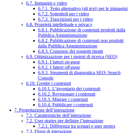
6.7. Immagini e video
6.7.1. Testo alternativo (alt text) per le immagini
6.7.2. Sottotitoli per i video
6.7.3. Trascrizioni per i video
6.8. Proprietà intellettuale e privacy
6.8.1. Pubblicazione di contenuti prodotti dalla
Pubblica Amministrazione
6.8.2. Pubblicazione di contenuti non prodotti
dalla Pubblica Amministrazione
6.8.3. Consenso dei soggetti ritratti
6.9. Ottimizzazione per i motori di ricerca (SEO)
6.9.1. I fattori
on-page
6.9.2. I fattori
off-page
6.9.3. Strumenti di diagnostica SEO: Search
Console
6.10. Gestire i contenuti
6.10.1. L’inventario dei contenuti
6.10.2. Revisionare i contenuti
6.10.3. Migrare i contenuti
6.10.4. Pubblicare i contenuti
7. Progettazione dell’interazione
7.1. Caratteristiche dell’interazione
7.2. User stories per definire l’interazione
7.2.1. Differenza tra scenari e user stories
7.3. Flussi di interazione