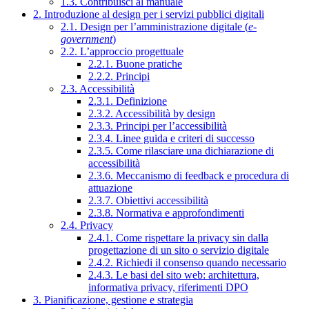
1.3. Contribuisci al manuale
2. Introduzione al design per i servizi pubblici digitali
2.1. Design per l’amministrazione digitale (
e-
government
)
2.2. L’approccio progettuale
2.2.1. Buone pratiche
2.2.2. Principi
2.3. Accessibilità
2.3.1. Definizione
2.3.2. Accessibilità by design
2.3.3. Principi per l’accessibilità
2.3.4. Linee guida e criteri di successo
2.3.5. Come rilasciare una dichiarazione di
accessibilità
2.3.6. Meccanismo di feedback e procedura di
attuazione
2.3.7. Obiettivi accessibilità
2.3.8. Normativa e approfondimenti
2.4. Privacy
2.4.1. Come rispettare la privacy sin dalla
progettazione di un sito o servizio digitale
2.4.2. Richiedi il consenso quando necessario
2.4.3. Le basi del sito web: architettura,
informativa privacy, riferimenti DPO
3. Pianificazione, gestione e strategia