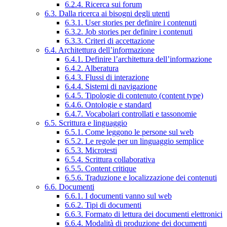
6.2.4. Ricerca sui forum
6.3. Dalla ricerca ai bisogni degli utenti
6.3.1. User stories per definire i contenuti
6.3.2. Job stories per definire i contenuti
6.3.3. Criteri di accettazione
6.4. Architettura dell’informazione
6.4.1. Definire l’architettura dell’informazione
6.4.2. Alberatura
6.4.3. Flussi di interazione
6.4.4. Sistemi di navigazione
6.4.5. Tipologie di contenuto (content type)
6.4.6. Ontologie e standard
6.4.7. Vocabolari controllati e tassonomie
6.5. Scrittura e linguaggio
6.5.1. Come leggono le persone sul web
6.5.2. Le regole per un linguaggio semplice
6.5.3. Microtesti
6.5.4. Scrittura collaborativa
6.5.5. Content critique
6.5.6. Traduzione e localizzazione dei contenuti
6.6. Documenti
6.6.1. I documenti vanno sul web
6.6.2. Tipi di documenti
6.6.3. Formato di lettura dei documenti elettronici
6.6.4. Modalità di produzione dei documenti