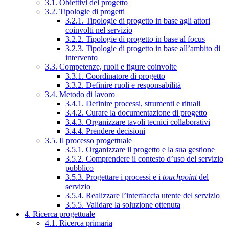
3.1. Obiettivi del progetto
3.2. Tipologie di progetti
3.2.1. Tipologie di progetto in base agli attori
coinvolti nel servizio
3.2.2. Tipologie di progetto in base al focus
3.2.3. Tipologie di progetto in base all’ambito di
intervento
3.3. Competenze, ruoli e figure coinvolte
3.3.1. Coordinatore di progetto
3.3.2. Definire ruoli e responsabilità
3.4. Metodo di lavoro
3.4.1. Definire processi, strumenti e rituali
3.4.2. Curare la documentazione di progetto
3.4.3. Organizzare tavoli tecnici collaborativi
3.4.4. Prendere decisioni
3.5. Il processo progettuale
3.5.1. Organizzare il progetto e la sua gestione
3.5.2. Comprendere il contesto d’uso del servizio
pubblico
3.5.3. Progettare i processi e i
touchpoint
del
servizio
3.5.4. Realizzare l’interfaccia utente del servizio
3.5.5. Validare la soluzione ottenuta
4. Ricerca progettuale
4.1. Ricerca primaria