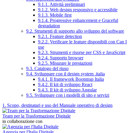
9.1.1. Attività preliminari
9.1.2. Web design responsivo e accessibile
9.1.3. Mobile first
9.1.4. Progressive enhancement e Graceful
degradation
9.2. Strumenti di supporto allo sviluppo del software
9.2.1. Feature detection
9.2.2. Verificare le feature disponibili con Can I
use
9.2.3. Strumenti e risorse per CSS e JavaScript
9.2.4. Supporto browser
9.2.5. Misurare le prestazioni
9.3. Catalogo del riuso
9.4. Sviluppare con il design system .italia
9.4.1. Il framework Bootstrap Italia
9.4.2. Il kit di sviluppo React
9.4.3. Il kit di sviluppo Angular
9.5. Sviluppare con i modelli di sito e servizi
1. Scopo, destinatari e uso del Manuale operativo di design
Team per la Trasformazione Digitale
in collaborazione con
Agenzia per l'Italia Digitale