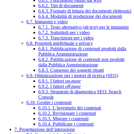
6.6.1. I documenti vanno sul web
6.6.2. Tipi di documenti
6.6.3. Formato di lettura dei documenti elettronici
6.6.4. Modalità di produzione dei documenti
6.7. Immagini e video
6.7.1. Testo alternativo (alt text) per le immagini
6.7.2. Sottotitoli per i video
6.7.3. Trascrizioni per i video
6.8. Proprietà intellettuale e privacy
6.8.1. Pubblicazione di contenuti prodotti dalla
Pubblica Amministrazione
6.8.2. Pubblicazione di contenuti non prodotti
dalla Pubblica Amministrazione
6.8.3. Consenso dei soggetti ritratti
6.9. Ottimizzazione per i motori di ricerca (SEO)
6.9.1. I fattori
on-page
6.9.2. I fattori
off-page
6.9.3. Strumenti di diagnostica SEO: Search
Console
6.10. Gestire i contenuti
6.10.1. L’inventario dei contenuti
6.10.2. Revisionare i contenuti
6.10.3. Migrare i contenuti
6.10.4. Pubblicare i contenuti
7. Progettazione dell’interazione