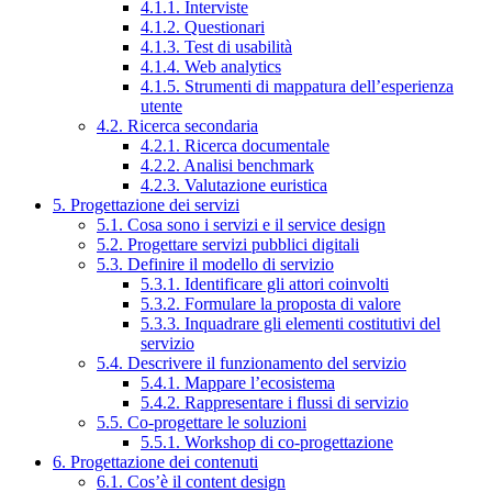
4.1.1. Interviste
4.1.2. Questionari
4.1.3. Test di usabilità
4.1.4. Web analytics
4.1.5. Strumenti di mappatura dell’esperienza
utente
4.2. Ricerca secondaria
4.2.1. Ricerca documentale
4.2.2. Analisi benchmark
4.2.3. Valutazione euristica
5. Progettazione dei servizi
5.1. Cosa sono i servizi e il service design
5.2. Progettare servizi pubblici digitali
5.3. Definire il modello di servizio
5.3.1. Identificare gli attori coinvolti
5.3.2. Formulare la proposta di valore
5.3.3. Inquadrare gli elementi costitutivi del
servizio
5.4. Descrivere il funzionamento del servizio
5.4.1. Mappare l’ecosistema
5.4.2. Rappresentare i flussi di servizio
5.5. Co-progettare le soluzioni
5.5.1. Workshop di co-progettazione
6. Progettazione dei contenuti
6.1. Cos’è il content design