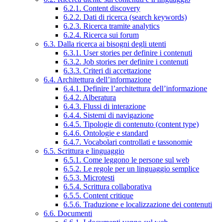
6.2.1. Content discovery
6.2.2. Dati di ricerca (search keywords)
6.2.3. Ricerca tramite analytics
6.2.4. Ricerca sui forum
6.3. Dalla ricerca ai bisogni degli utenti
6.3.1. User stories per definire i contenuti
6.3.2. Job stories per definire i contenuti
6.3.3. Criteri di accettazione
6.4. Architettura dell’informazione
6.4.1. Definire l’architettura dell’informazione
6.4.2. Alberatura
6.4.3. Flussi di interazione
6.4.4. Sistemi di navigazione
6.4.5. Tipologie di contenuto (content type)
6.4.6. Ontologie e standard
6.4.7. Vocabolari controllati e tassonomie
6.5. Scrittura e linguaggio
6.5.1. Come leggono le persone sul web
6.5.2. Le regole per un linguaggio semplice
6.5.3. Microtesti
6.5.4. Scrittura collaborativa
6.5.5. Content critique
6.5.6. Traduzione e localizzazione dei contenuti
6.6. Documenti