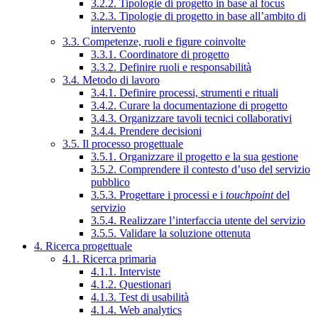
3.2.2. Tipologie di progetto in base al focus
3.2.3. Tipologie di progetto in base all’ambito di
intervento
3.3. Competenze, ruoli e figure coinvolte
3.3.1. Coordinatore di progetto
3.3.2. Definire ruoli e responsabilità
3.4. Metodo di lavoro
3.4.1. Definire processi, strumenti e rituali
3.4.2. Curare la documentazione di progetto
3.4.3. Organizzare tavoli tecnici collaborativi
3.4.4. Prendere decisioni
3.5. Il processo progettuale
3.5.1. Organizzare il progetto e la sua gestione
3.5.2. Comprendere il contesto d’uso del servizio
pubblico
3.5.3. Progettare i processi e i
touchpoint
del
servizio
3.5.4. Realizzare l’interfaccia utente del servizio
3.5.5. Validare la soluzione ottenuta
4. Ricerca progettuale
4.1. Ricerca primaria
4.1.1. Interviste
4.1.2. Questionari
4.1.3. Test di usabilità
4.1.4. Web analytics