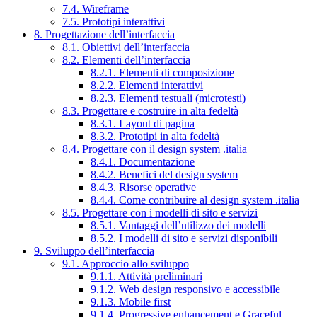
7.4. Wireframe
7.5. Prototipi interattivi
8. Progettazione dell’interfaccia
8.1. Obiettivi dell’interfaccia
8.2. Elementi dell’interfaccia
8.2.1. Elementi di composizione
8.2.2. Elementi interattivi
8.2.3. Elementi testuali (microtesti)
8.3. Progettare e costruire in alta fedeltà
8.3.1. Layout di pagina
8.3.2. Prototipi in alta fedeltà
8.4. Progettare con il design system .italia
8.4.1. Documentazione
8.4.2. Benefici del design system
8.4.3. Risorse operative
8.4.4. Come contribuire al design system .italia
8.5. Progettare con i modelli di sito e servizi
8.5.1. Vantaggi dell’utilizzo dei modelli
8.5.2. I modelli di sito e servizi disponibili
9. Sviluppo dell’interfaccia
9.1. Approccio allo sviluppo
9.1.1. Attività preliminari
9.1.2. Web design responsivo e accessibile
9.1.3. Mobile first
9.1.4. Progressive enhancement e Graceful