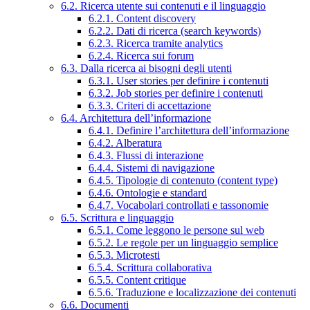
6.2. Ricerca utente sui contenuti e il linguaggio
6.2.1. Content discovery
6.2.2. Dati di ricerca (search keywords)
6.2.3. Ricerca tramite analytics
6.2.4. Ricerca sui forum
6.3. Dalla ricerca ai bisogni degli utenti
6.3.1. User stories per definire i contenuti
6.3.2. Job stories per definire i contenuti
6.3.3. Criteri di accettazione
6.4. Architettura dell’informazione
6.4.1. Definire l’architettura dell’informazione
6.4.2. Alberatura
6.4.3. Flussi di interazione
6.4.4. Sistemi di navigazione
6.4.5. Tipologie di contenuto (content type)
6.4.6. Ontologie e standard
6.4.7. Vocabolari controllati e tassonomie
6.5. Scrittura e linguaggio
6.5.1. Come leggono le persone sul web
6.5.2. Le regole per un linguaggio semplice
6.5.3. Microtesti
6.5.4. Scrittura collaborativa
6.5.5. Content critique
6.5.6. Traduzione e localizzazione dei contenuti
6.6. Documenti