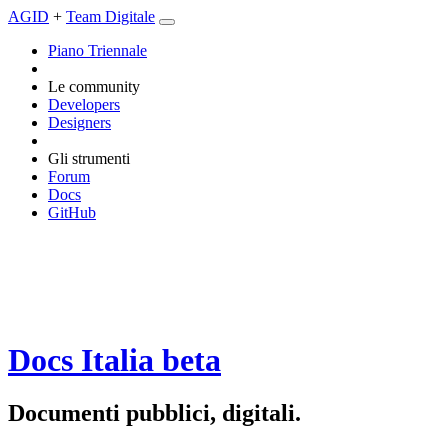
AGID
+
Team Digitale
Piano Triennale
Le community
Developers
Designers
Gli strumenti
Forum
Docs
GitHub
Docs Italia
beta
Documenti pubblici, digitali.