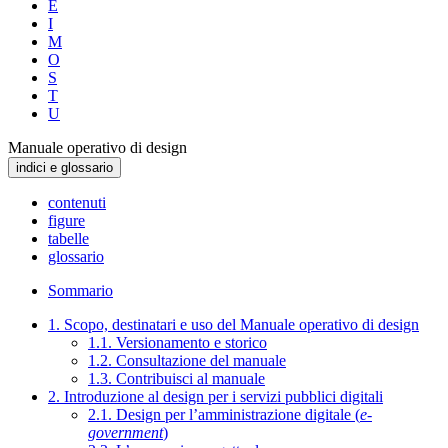
E
I
M
O
S
T
U
Manuale operativo di design
indici e glossario
contenuti
figure
tabelle
glossario
Sommario
1. Scopo, destinatari e uso del Manuale operativo di design
1.1. Versionamento e storico
1.2. Consultazione del manuale
1.3. Contribuisci al manuale
2. Introduzione al design per i servizi pubblici digitali
2.1. Design per l’amministrazione digitale (
e-
government
)