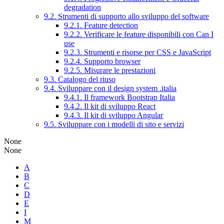
degradation
9.2. Strumenti di supporto allo sviluppo del software
9.2.1. Feature detection
9.2.2. Verificare le feature disponibili con Can I
use
9.2.3. Strumenti e risorse per CSS e JavaScript
9.2.4. Supporto browser
9.2.5. Misurare le prestazioni
9.3. Catalogo del riuso
9.4. Sviluppare con il design system .italia
9.4.1. Il framework Bootstrap Italia
9.4.2. Il kit di sviluppo React
9.4.3. Il kit di sviluppo Angular
9.5. Sviluppare con i modelli di sito e servizi
None
None
A
B
C
D
E
I
M