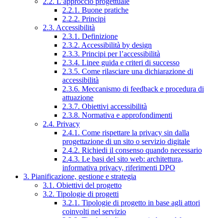
2.2. L’approccio progettuale
2.2.1. Buone pratiche
2.2.2. Principi
2.3. Accessibilità
2.3.1. Definizione
2.3.2. Accessibilità by design
2.3.3. Principi per l’accessibilità
2.3.4. Linee guida e criteri di successo
2.3.5. Come rilasciare una dichiarazione di
accessibilità
2.3.6. Meccanismo di feedback e procedura di
attuazione
2.3.7. Obiettivi accessibilità
2.3.8. Normativa e approfondimenti
2.4. Privacy
2.4.1. Come rispettare la privacy sin dalla
progettazione di un sito o servizio digitale
2.4.2. Richiedi il consenso quando necessario
2.4.3. Le basi del sito web: architettura,
informativa privacy, riferimenti DPO
3. Pianificazione, gestione e strategia
3.1. Obiettivi del progetto
3.2. Tipologie di progetti
3.2.1. Tipologie di progetto in base agli attori
coinvolti nel servizio