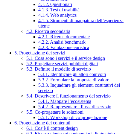
4.1.2. Questionari
4.1.3. Test di usabilità
4.1.4. Web analytics
4.1.5. Strumenti di mappatura dell’esperienza
utente
4.2. Ricerca secondaria
4.2.1. Ricerca documentale
4.2.2. Analisi benchmark
4.2.3. Valutazione euristica
5. Progettazione dei servizi
5.1. Cosa sono i servizi e il service design
5.2. Progettare servizi pubblici digitali
5.3. Definire il modello di servizio
5.3.1. Identificare gli attori coinvolti
5.3.2. Formulare la proposta di valore
5.3.3. Inquadrare gli elementi costitutivi del
servizio
5.4. Descrivere il funzionamento del servizio
5.4.1. Mappare l’ecosistema
5.4.2. Rappresentare i flussi di servizio
5.5. Co-progettare le soluzioni
5.5.1. Workshop di co-progettazione
6. Progettazione dei contenuti
6.1. Cos’è il content design
6.2. Ricerca utente sui contenuti e il linguaggio