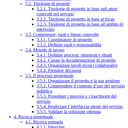
3.2. Tipologie di progetti
3.2.1. Tipologie di progetto in base agli attori
coinvolti nel servizio
3.2.2. Tipologie di progetto in base al focus
3.2.3. Tipologie di progetto in base all’ambito di
intervento
3.3. Competenze, ruoli e figure coinvolte
3.3.1. Coordinatore di progetto
3.3.2. Definire ruoli e responsabilità
3.4. Metodo di lavoro
3.4.1. Definire processi, strumenti e rituali
3.4.2. Curare la documentazione di progetto
3.4.3. Organizzare tavoli tecnici collaborativi
3.4.4. Prendere decisioni
3.5. Il processo progettuale
3.5.1. Organizzare il progetto e la sua gestione
3.5.2. Comprendere il contesto d’uso del servizio
pubblico
3.5.3. Progettare i processi e i
touchpoint
del
servizio
3.5.4. Realizzare l’interfaccia utente del servizio
3.5.5. Validare la soluzione ottenuta
4. Ricerca progettuale
4.1. Ricerca primaria
4.1.1. Interviste