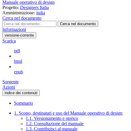
Manuale operativo di design
Progetto:
Designers Italia
Amministrazione:
italia
Cerca nel documento
Cerca nel documento
Informazioni
versione-corrente
Scarica
pdf
html
epub
Sorgente
Azioni
indice dei contenuti
Sommario
1. Scopo, destinatari e uso del Manuale operativo di design
1.1. Versionamento e storico
1.2. Consultazione del manuale
1.3. Contribuisci al manuale