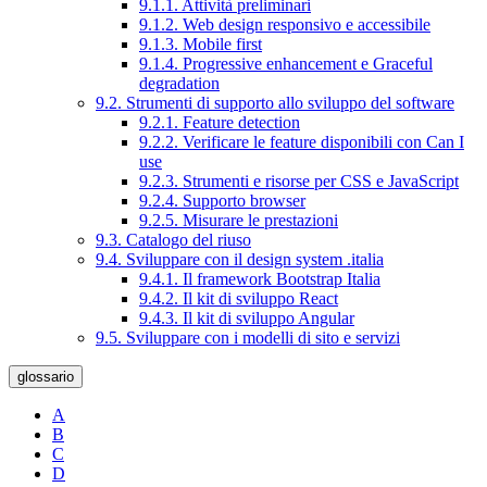
9.1.1. Attività preliminari
9.1.2. Web design responsivo e accessibile
9.1.3. Mobile first
9.1.4. Progressive enhancement e Graceful
degradation
9.2. Strumenti di supporto allo sviluppo del software
9.2.1. Feature detection
9.2.2. Verificare le feature disponibili con Can I
use
9.2.3. Strumenti e risorse per CSS e JavaScript
9.2.4. Supporto browser
9.2.5. Misurare le prestazioni
9.3. Catalogo del riuso
9.4. Sviluppare con il design system .italia
9.4.1. Il framework Bootstrap Italia
9.4.2. Il kit di sviluppo React
9.4.3. Il kit di sviluppo Angular
9.5. Sviluppare con i modelli di sito e servizi
glossario
A
B
C
D