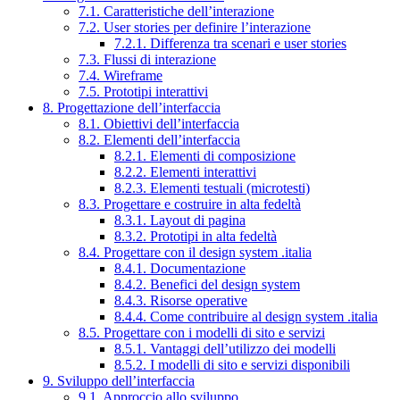
7.1. Caratteristiche dell’interazione
7.2. User stories per definire l’interazione
7.2.1. Differenza tra scenari e user stories
7.3. Flussi di interazione
7.4. Wireframe
7.5. Prototipi interattivi
8. Progettazione dell’interfaccia
8.1. Obiettivi dell’interfaccia
8.2. Elementi dell’interfaccia
8.2.1. Elementi di composizione
8.2.2. Elementi interattivi
8.2.3. Elementi testuali (microtesti)
8.3. Progettare e costruire in alta fedeltà
8.3.1. Layout di pagina
8.3.2. Prototipi in alta fedeltà
8.4. Progettare con il design system .italia
8.4.1. Documentazione
8.4.2. Benefici del design system
8.4.3. Risorse operative
8.4.4. Come contribuire al design system .italia
8.5. Progettare con i modelli di sito e servizi
8.5.1. Vantaggi dell’utilizzo dei modelli
8.5.2. I modelli di sito e servizi disponibili
9. Sviluppo dell’interfaccia
9.1. Approccio allo sviluppo