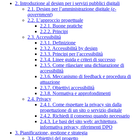
2. Introduzione al design per i servizi pubblici digitali
2.1. Design per l’amministrazione digitale (
e-
government
)
2.2. L’approccio progettuale
2.2.1. Buone pratiche
2.2.2. Principi
2.3. Accessibilità
2.3.1. Definizione
2.3.2. Accessibilità by design
2.3.3. Principi per l’accessibilità
2.3.4. Linee guida e criteri di successo
2.3.5. Come rilasciare una dichiarazione di
accessibilità
2.3.6. Meccanismo di feedback e procedura di
attuazione
2.3.7. Obiettivi accessibilità
2.3.8. Normativa e approfondimenti
2.4. Privacy
2.4.1. Come rispettare la privacy sin dalla
progettazione di un sito o servizio digitale
2.4.2. Richiedi il consenso quando necessario
2.4.3. Le basi del sito web: architettura,
informativa privacy, riferimenti DPO
3. Pianificazione, gestione e strategia
3.1. Obiettivi del progetto