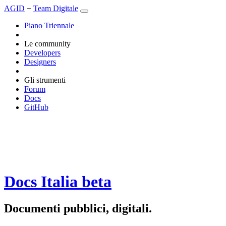
AGID
+
Team Digitale
Piano Triennale
Le community
Developers
Designers
Gli strumenti
Forum
Docs
GitHub
Docs Italia
beta
Documenti pubblici, digitali.