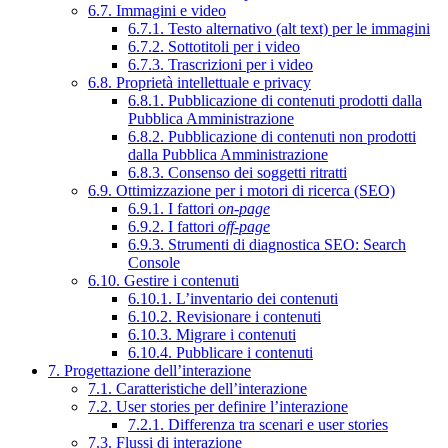
6.7. Immagini e video
6.7.1. Testo alternativo (alt text) per le immagini
6.7.2. Sottotitoli per i video
6.7.3. Trascrizioni per i video
6.8. Proprietà intellettuale e privacy
6.8.1. Pubblicazione di contenuti prodotti dalla
Pubblica Amministrazione
6.8.2. Pubblicazione di contenuti non prodotti
dalla Pubblica Amministrazione
6.8.3. Consenso dei soggetti ritratti
6.9. Ottimizzazione per i motori di ricerca (SEO)
6.9.1. I fattori
on-page
6.9.2. I fattori
off-page
6.9.3. Strumenti di diagnostica SEO: Search
Console
6.10. Gestire i contenuti
6.10.1. L’inventario dei contenuti
6.10.2. Revisionare i contenuti
6.10.3. Migrare i contenuti
6.10.4. Pubblicare i contenuti
7. Progettazione dell’interazione
7.1. Caratteristiche dell’interazione
7.2. User stories per definire l’interazione
7.2.1. Differenza tra scenari e user stories
7.3. Flussi di interazione