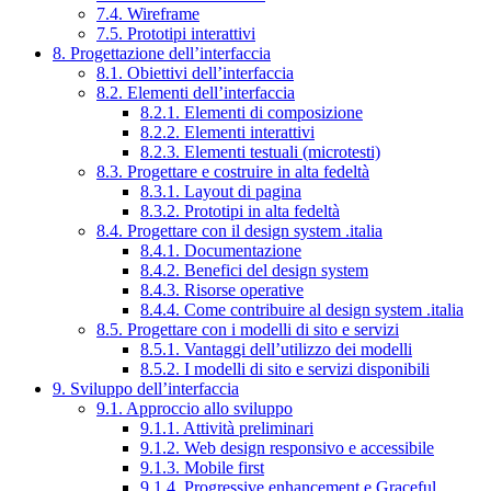
7.4. Wireframe
7.5. Prototipi interattivi
8. Progettazione dell’interfaccia
8.1. Obiettivi dell’interfaccia
8.2. Elementi dell’interfaccia
8.2.1. Elementi di composizione
8.2.2. Elementi interattivi
8.2.3. Elementi testuali (microtesti)
8.3. Progettare e costruire in alta fedeltà
8.3.1. Layout di pagina
8.3.2. Prototipi in alta fedeltà
8.4. Progettare con il design system .italia
8.4.1. Documentazione
8.4.2. Benefici del design system
8.4.3. Risorse operative
8.4.4. Come contribuire al design system .italia
8.5. Progettare con i modelli di sito e servizi
8.5.1. Vantaggi dell’utilizzo dei modelli
8.5.2. I modelli di sito e servizi disponibili
9. Sviluppo dell’interfaccia
9.1. Approccio allo sviluppo
9.1.1. Attività preliminari
9.1.2. Web design responsivo e accessibile
9.1.3. Mobile first
9.1.4. Progressive enhancement e Graceful