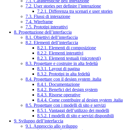
7.1. Caratteristiche dell’interazione
7.2. User stories per definire l’interazione
7.2.1. Differenza tra scenari e user stories
7.3. Flussi di interazione
7.4. Wireframe
7.5. Prototipi interattivi
8. Progettazione dell’interfaccia
8.1. Obiettivi dell’interfaccia
8.2. Elementi dell’interfaccia
8.2.1. Elementi di composizione
8.2.2. Elementi interattivi
8.2.3. Elementi testuali (microtesti)
8.3. Progettare e costruire in alta fedeltà
8.3.1. Layout di pagina
8.3.2. Prototipi in alta fedeltà
8.4. Progettare con il design system .italia
8.4.1. Documentazione
8.4.2. Benefici del design system
8.4.3. Risorse operative
8.4.4. Come contribuire al design system .italia
8.5. Progettare con i modelli di sito e servizi
8.5.1. Vantaggi dell’utilizzo dei modelli
8.5.2. I modelli di sito e servizi disponibili
9. Sviluppo dell’interfaccia
9.1. Approccio allo sviluppo