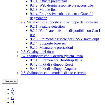
9.1.1. Attività preliminari
9.1.2. Web design responsivo e accessibile
9.1.3. Mobile first
9.1.4. Progressive enhancement e Graceful
degradation
9.2. Strumenti di supporto allo sviluppo del software
9.2.1. Feature detection
9.2.2. Verificare le feature disponibili con Can I
use
9.2.3. Strumenti e risorse per CSS e JavaScript
9.2.4. Supporto browser
9.2.5. Misurare le prestazioni
9.3. Catalogo del riuso
9.4. Sviluppare con il design system .italia
9.4.1. Il framework Bootstrap Italia
9.4.2. Il kit di sviluppo React
9.4.3. Il kit di sviluppo Angular
9.5. Sviluppare con i modelli di sito e servizi
glossario
A
B
C
D