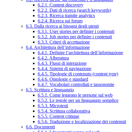
6.2.1. Content discovery
6.2.2. Dati di ricerca (search keywords)
6.2.3. Ricerca tramite analytics
6.2.4. Ricerca sui forum
6.3. Dalla ricerca ai bisogni degli utenti
6.3.1. User stories per definire i contenuti
6.3.2. Job stories per definire i contenuti
6.3.3. Criteri di accettazione
6.4. Architettura dell’informazione
6.4.1. Definire l’architettura dell’informazione
6.4.2. Alberatura
6.4.3. Flussi di interazione
6.4.4. Sistemi di navigazione
6.4.5. Tipologie di contenuto (content type)
6.4.6. Ontologie e standard
6.4.7. Vocabolari controllati e tassonomie
6.5. Scrittura e linguaggio
6.5.1. Come leggono le persone sul web
6.5.2. Le regole per un linguaggio semplice
6.5.3. Microtesti
6.5.4. Scrittura collaborativa
6.5.5. Content critique
6.5.6. Traduzione e localizzazione dei contenuti
6.6. Documenti