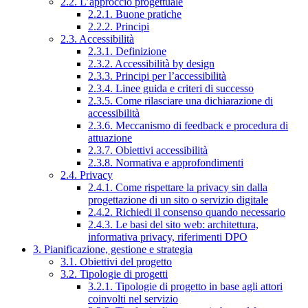
2.2. L’approccio progettuale
2.2.1. Buone pratiche
2.2.2. Principi
2.3. Accessibilità
2.3.1. Definizione
2.3.2. Accessibilità by design
2.3.3. Principi per l’accessibilità
2.3.4. Linee guida e criteri di successo
2.3.5. Come rilasciare una dichiarazione di
accessibilità
2.3.6. Meccanismo di feedback e procedura di
attuazione
2.3.7. Obiettivi accessibilità
2.3.8. Normativa e approfondimenti
2.4. Privacy
2.4.1. Come rispettare la privacy sin dalla
progettazione di un sito o servizio digitale
2.4.2. Richiedi il consenso quando necessario
2.4.3. Le basi del sito web: architettura,
informativa privacy, riferimenti DPO
3. Pianificazione, gestione e strategia
3.1. Obiettivi del progetto
3.2. Tipologie di progetti
3.2.1. Tipologie di progetto in base agli attori
coinvolti nel servizio