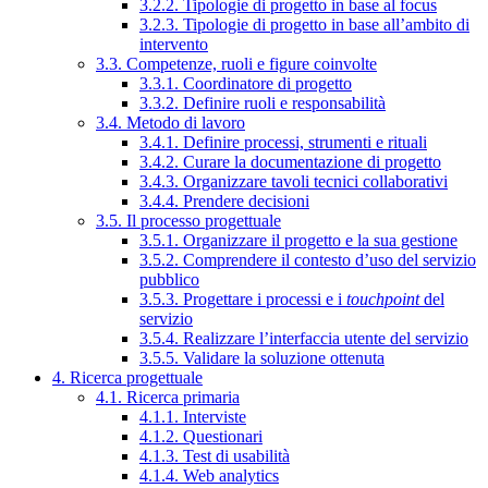
3.2.2. Tipologie di progetto in base al focus
3.2.3. Tipologie di progetto in base all’ambito di
intervento
3.3. Competenze, ruoli e figure coinvolte
3.3.1. Coordinatore di progetto
3.3.2. Definire ruoli e responsabilità
3.4. Metodo di lavoro
3.4.1. Definire processi, strumenti e rituali
3.4.2. Curare la documentazione di progetto
3.4.3. Organizzare tavoli tecnici collaborativi
3.4.4. Prendere decisioni
3.5. Il processo progettuale
3.5.1. Organizzare il progetto e la sua gestione
3.5.2. Comprendere il contesto d’uso del servizio
pubblico
3.5.3. Progettare i processi e i
touchpoint
del
servizio
3.5.4. Realizzare l’interfaccia utente del servizio
3.5.5. Validare la soluzione ottenuta
4. Ricerca progettuale
4.1. Ricerca primaria
4.1.1. Interviste
4.1.2. Questionari
4.1.3. Test di usabilità
4.1.4. Web analytics