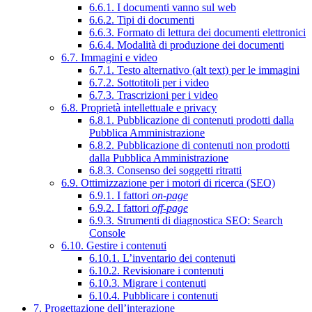
6.6.1. I documenti vanno sul web
6.6.2. Tipi di documenti
6.6.3. Formato di lettura dei documenti elettronici
6.6.4. Modalità di produzione dei documenti
6.7. Immagini e video
6.7.1. Testo alternativo (alt text) per le immagini
6.7.2. Sottotitoli per i video
6.7.3. Trascrizioni per i video
6.8. Proprietà intellettuale e privacy
6.8.1. Pubblicazione di contenuti prodotti dalla
Pubblica Amministrazione
6.8.2. Pubblicazione di contenuti non prodotti
dalla Pubblica Amministrazione
6.8.3. Consenso dei soggetti ritratti
6.9. Ottimizzazione per i motori di ricerca (SEO)
6.9.1. I fattori
on-page
6.9.2. I fattori
off-page
6.9.3. Strumenti di diagnostica SEO: Search
Console
6.10. Gestire i contenuti
6.10.1. L’inventario dei contenuti
6.10.2. Revisionare i contenuti
6.10.3. Migrare i contenuti
6.10.4. Pubblicare i contenuti
7. Progettazione dell’interazione