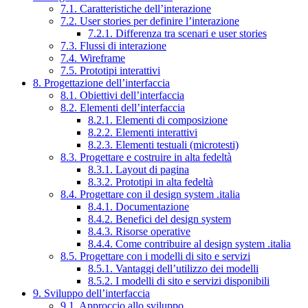
7.1. Caratteristiche dell’interazione
7.2. User stories per definire l’interazione
7.2.1. Differenza tra scenari e user stories
7.3. Flussi di interazione
7.4. Wireframe
7.5. Prototipi interattivi
8. Progettazione dell’interfaccia
8.1. Obiettivi dell’interfaccia
8.2. Elementi dell’interfaccia
8.2.1. Elementi di composizione
8.2.2. Elementi interattivi
8.2.3. Elementi testuali (microtesti)
8.3. Progettare e costruire in alta fedeltà
8.3.1. Layout di pagina
8.3.2. Prototipi in alta fedeltà
8.4. Progettare con il design system .italia
8.4.1. Documentazione
8.4.2. Benefici del design system
8.4.3. Risorse operative
8.4.4. Come contribuire al design system .italia
8.5. Progettare con i modelli di sito e servizi
8.5.1. Vantaggi dell’utilizzo dei modelli
8.5.2. I modelli di sito e servizi disponibili
9. Sviluppo dell’interfaccia
9.1. Approccio allo sviluppo