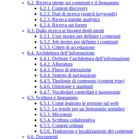
6.2. Ricerca utente sui contenuti e il linguaggio
6.2.1. Content discovery
6.2.2. Dati di ricerca (search keywords)
6.2.3. Ricerca tramite analytics
6.2.4. Ricerca sui forum
6.3. Dalla ricerca ai bisogni degli utenti
6.3.1. User stories per definire i contenuti
6.3.2. Job stories per definire i contenuti
6.3.3. Criteri di accettazione
6.4. Architettura dell’informazione
6.4.1. Definire l’architettura dell’informazione
6.4.2. Alberatura
6.4.3. Flussi di interazione
6.4.4. Sistemi di navigazione
6.4.5. Tipologie di contenuto (content type)
6.4.6. Ontologie e standard
6.4.7. Vocabolari controllati e tassonomie
6.5. Scrittura e linguaggio
6.5.1. Come leggono le persone sul web
6.5.2. Le regole per un linguaggio semplice
6.5.3. Microtesti
6.5.4. Scrittura collaborativa
6.5.5. Content critique
6.5.6. Traduzione e localizzazione dei contenuti
6.6. Documenti