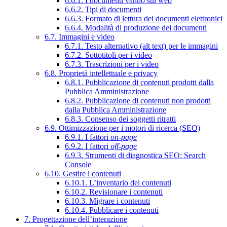
6.6.1. I documenti vanno sul web
6.6.2. Tipi di documenti
6.6.3. Formato di lettura dei documenti elettronici
6.6.4. Modalità di produzione dei documenti
6.7. Immagini e video
6.7.1. Testo alternativo (alt text) per le immagini
6.7.2. Sottotitoli per i video
6.7.3. Trascrizioni per i video
6.8. Proprietà intellettuale e privacy
6.8.1. Pubblicazione di contenuti prodotti dalla
Pubblica Amministrazione
6.8.2. Pubblicazione di contenuti non prodotti
dalla Pubblica Amministrazione
6.8.3. Consenso dei soggetti ritratti
6.9. Ottimizzazione per i motori di ricerca (SEO)
6.9.1. I fattori
on-page
6.9.2. I fattori
off-page
6.9.3. Strumenti di diagnostica SEO: Search
Console
6.10. Gestire i contenuti
6.10.1. L’inventario dei contenuti
6.10.2. Revisionare i contenuti
6.10.3. Migrare i contenuti
6.10.4. Pubblicare i contenuti
7. Progettazione dell’interazione