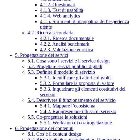
4.1.2. Questionari
4.1.3. Test di usabilità
4.1.4. Web analytics
4.1.5. Strumenti di mappatura dell’esperienza
utente
4.2. Ricerca secondaria
4.2.1. Ricerca documentale
4.2.2. Analisi benchmark
4.2.3. Valutazione euristica
5. Progettazione dei servizi
5.1. Cosa sono i servizi e il service design
5.2. Progettare servizi pubblici digitali
5.3. Definire il modello di servizio
5.3.1. Identificare gli attori coinvolti
5.3.2. Formulare la proposta di valore
5.3.3. Inquadrare gli elementi costitutivi del
servizio
5.4. Descrivere il funzionamento del servizio
5.4.1. Mappare l’ecosistema
5.4.2. Rappresentare i flussi di servizio
5.5. Co-progettare le soluzioni
5.5.1. Workshop di co-progettazione
6. Progettazione dei contenuti
6.1. Cos’è il content design
6.2. Ricerca utente sui contenuti e il linguaggio