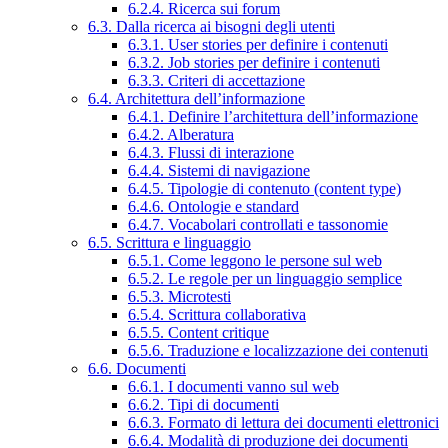
6.2.4. Ricerca sui forum
6.3. Dalla ricerca ai bisogni degli utenti
6.3.1. User stories per definire i contenuti
6.3.2. Job stories per definire i contenuti
6.3.3. Criteri di accettazione
6.4. Architettura dell’informazione
6.4.1. Definire l’architettura dell’informazione
6.4.2. Alberatura
6.4.3. Flussi di interazione
6.4.4. Sistemi di navigazione
6.4.5. Tipologie di contenuto (content type)
6.4.6. Ontologie e standard
6.4.7. Vocabolari controllati e tassonomie
6.5. Scrittura e linguaggio
6.5.1. Come leggono le persone sul web
6.5.2. Le regole per un linguaggio semplice
6.5.3. Microtesti
6.5.4. Scrittura collaborativa
6.5.5. Content critique
6.5.6. Traduzione e localizzazione dei contenuti
6.6. Documenti
6.6.1. I documenti vanno sul web
6.6.2. Tipi di documenti
6.6.3. Formato di lettura dei documenti elettronici
6.6.4. Modalità di produzione dei documenti