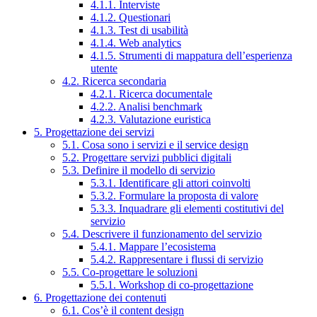
4.1.1. Interviste
4.1.2. Questionari
4.1.3. Test di usabilità
4.1.4. Web analytics
4.1.5. Strumenti di mappatura dell’esperienza
utente
4.2. Ricerca secondaria
4.2.1. Ricerca documentale
4.2.2. Analisi benchmark
4.2.3. Valutazione euristica
5. Progettazione dei servizi
5.1. Cosa sono i servizi e il service design
5.2. Progettare servizi pubblici digitali
5.3. Definire il modello di servizio
5.3.1. Identificare gli attori coinvolti
5.3.2. Formulare la proposta di valore
5.3.3. Inquadrare gli elementi costitutivi del
servizio
5.4. Descrivere il funzionamento del servizio
5.4.1. Mappare l’ecosistema
5.4.2. Rappresentare i flussi di servizio
5.5. Co-progettare le soluzioni
5.5.1. Workshop di co-progettazione
6. Progettazione dei contenuti
6.1. Cos’è il content design