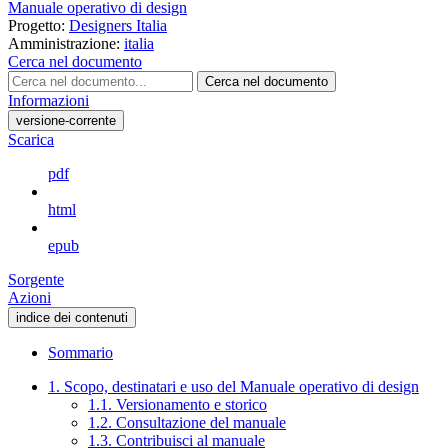
Manuale operativo di design
Progetto:
Designers Italia
Amministrazione:
italia
Cerca nel documento
Cerca nel documento
Informazioni
versione-corrente
Scarica
pdf
html
epub
Sorgente
Azioni
indice dei contenuti
Sommario
1. Scopo, destinatari e uso del Manuale operativo di design
1.1. Versionamento e storico
1.2. Consultazione del manuale
1.3. Contribuisci al manuale