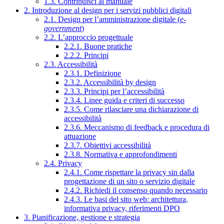
1.3. Contribuisci al manuale
2. Introduzione al design per i servizi pubblici digitali
2.1. Design per l’amministrazione digitale (
e-
government
)
2.2. L’approccio progettuale
2.2.1. Buone pratiche
2.2.2. Principi
2.3. Accessibilità
2.3.1. Definizione
2.3.2. Accessibilità by design
2.3.3. Principi per l’accessibilità
2.3.4. Linee guida e criteri di successo
2.3.5. Come rilasciare una dichiarazione di
accessibilità
2.3.6. Meccanismo di feedback e procedura di
attuazione
2.3.7. Obiettivi accessibilità
2.3.8. Normativa e approfondimenti
2.4. Privacy
2.4.1. Come rispettare la privacy sin dalla
progettazione di un sito o servizio digitale
2.4.2. Richiedi il consenso quando necessario
2.4.3. Le basi del sito web: architettura,
informativa privacy, riferimenti DPO
3. Pianificazione, gestione e strategia