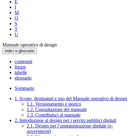
E
I
M
O
S
T
U
Manuale operativo di design
indici e glossario
contenuti
figure
tabelle
glossario
Sommario
1. Scopo, destinatari e uso del Manuale operativo di design
1.1. Versionamento e storico
1.2. Consultazione del manuale
1.3. Contribuisci al manuale
2. Introduzione al design per i servizi pubblici digitali
2.1. Design per l’amministrazione digitale (
e-
government
)