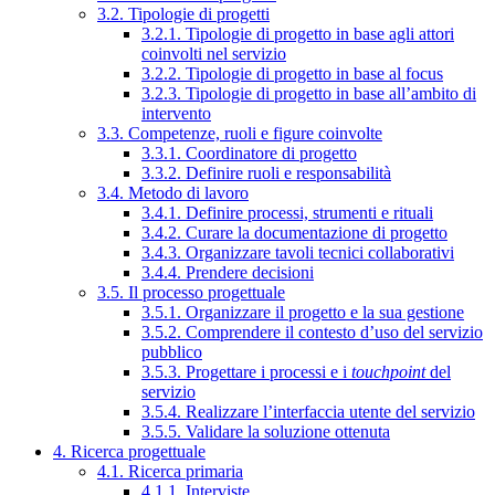
3.2. Tipologie di progetti
3.2.1. Tipologie di progetto in base agli attori
coinvolti nel servizio
3.2.2. Tipologie di progetto in base al focus
3.2.3. Tipologie di progetto in base all’ambito di
intervento
3.3. Competenze, ruoli e figure coinvolte
3.3.1. Coordinatore di progetto
3.3.2. Definire ruoli e responsabilità
3.4. Metodo di lavoro
3.4.1. Definire processi, strumenti e rituali
3.4.2. Curare la documentazione di progetto
3.4.3. Organizzare tavoli tecnici collaborativi
3.4.4. Prendere decisioni
3.5. Il processo progettuale
3.5.1. Organizzare il progetto e la sua gestione
3.5.2. Comprendere il contesto d’uso del servizio
pubblico
3.5.3. Progettare i processi e i
touchpoint
del
servizio
3.5.4. Realizzare l’interfaccia utente del servizio
3.5.5. Validare la soluzione ottenuta
4. Ricerca progettuale
4.1. Ricerca primaria
4.1.1. Interviste