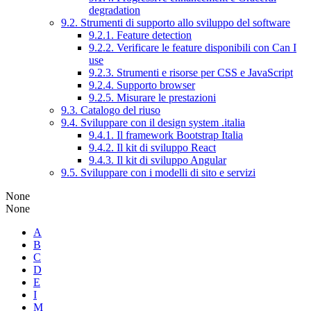
degradation
9.2. Strumenti di supporto allo sviluppo del software
9.2.1. Feature detection
9.2.2. Verificare le feature disponibili con Can I
use
9.2.3. Strumenti e risorse per CSS e JavaScript
9.2.4. Supporto browser
9.2.5. Misurare le prestazioni
9.3. Catalogo del riuso
9.4. Sviluppare con il design system .italia
9.4.1. Il framework Bootstrap Italia
9.4.2. Il kit di sviluppo React
9.4.3. Il kit di sviluppo Angular
9.5. Sviluppare con i modelli di sito e servizi
None
None
A
B
C
D
E
I
M