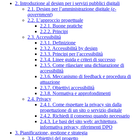
2. Introduzione al design per i servizi pubblici digitali
2.1. Design per l’amministrazione digitale (
e-
government
)
2.2. L’approccio progettuale
2.2.1. Buone pratiche
2.2.2. Principi
2.3. Accessibilità
2.3.1. Definizione
2.3.2. Accessibilità by design
2.3.3. Principi per l’accessibilità
2.3.4. Linee guida e criteri di successo
2.3.5. Come rilasciare una dichiarazione di
accessibilità
2.3.6. Meccanismo di feedback e procedura di
attuazione
2.3.7. Obiettivi accessibilità
2.3.8. Normativa e approfondimenti
2.4. Privacy
2.4.1. Come rispettare la privacy sin dalla
progettazione di un sito o servizio digitale
2.4.2. Richiedi il consenso quando necessario
2.4.3. Le basi del sito web: architettura,
informativa privacy, riferimenti DPO
3. Pianificazione, gestione e strategia
3.1. Obiettivi del progetto