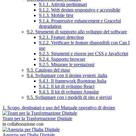
9.1.1. Attività preliminari
9.1.2. Web design responsivo e accessibile
9.1.3. Mobile first
9.1.4. Progressive enhancement e Graceful
degradation
9.2. Strumenti di supporto allo sviluppo del software
9.2.1. Feature detection
9.2.2. Verificare le feature disponibili con Can I
use
9.2.3. Strumenti e risorse per CSS e JavaScript
9.2.4. Supporto browser
9.2.5. Misurare le prestazioni
9.3. Catalogo del riuso
9.4. Sviluppare con il design system .italia
9.4.1. Il framework Bootstrap Italia
9.4.2. Il kit di sviluppo React
9.4.3. Il kit di sviluppo Angular
9.5. Sviluppare con i modelli di sito e servizi
1. Scopo, destinatari e uso del Manuale operativo di design
Team per la Trasformazione Digitale
in collaborazione con
Agenzia per l'Italia Digitale