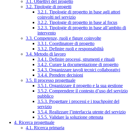
3.1. Obiettivi del progetto
3.2. Tipologie di progetti
3.2.1. Tipologie di progetto in base agli attori
coinvolti nel servizio
3.2.2. Tipologie di progetto in base al focus
3.2.3. Tipologie di progetto in base all’ambito di
intervento
3.3. Competenze, ruoli e figure coinvolte
3.3.1. Coordinatore di progetto
3.3.2. Definire ruoli e responsabilità
3.4. Metodo di lavoro
3.4.1. Definire processi, strumenti e rituali
3.4.2. Curare la documentazione di progetto
3.4.3. Organizzare tavoli tecnici collaborativi
3.4.4. Prendere decisioni
3.5. Il processo progettuale
3.5.1. Organizzare il progetto e la sua gestione
3.5.2. Comprendere il contesto d’uso del servizio
pubblico
3.5.3. Progettare i processi e i
touchpoint
del
servizio
3.5.4. Realizzare l’interfaccia utente del servizio
3.5.5. Validare la soluzione ottenuta
4. Ricerca progettuale
4.1. Ricerca primaria