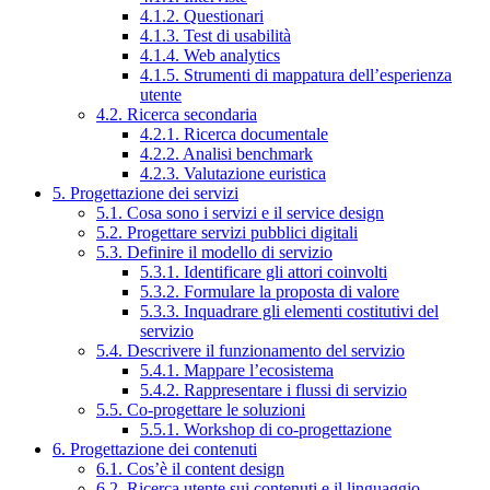
4.1.2. Questionari
4.1.3. Test di usabilità
4.1.4. Web analytics
4.1.5. Strumenti di mappatura dell’esperienza
utente
4.2. Ricerca secondaria
4.2.1. Ricerca documentale
4.2.2. Analisi benchmark
4.2.3. Valutazione euristica
5. Progettazione dei servizi
5.1. Cosa sono i servizi e il service design
5.2. Progettare servizi pubblici digitali
5.3. Definire il modello di servizio
5.3.1. Identificare gli attori coinvolti
5.3.2. Formulare la proposta di valore
5.3.3. Inquadrare gli elementi costitutivi del
servizio
5.4. Descrivere il funzionamento del servizio
5.4.1. Mappare l’ecosistema
5.4.2. Rappresentare i flussi di servizio
5.5. Co-progettare le soluzioni
5.5.1. Workshop di co-progettazione
6. Progettazione dei contenuti
6.1. Cos’è il content design
6.2. Ricerca utente sui contenuti e il linguaggio