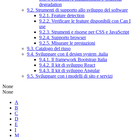
degradation
9.2. Strumenti di supporto allo sviluppo del software
9.2.1. Feature detection
9.2.2. Verificare le feature disponibili con Can I
use
9.2.3. Strumenti e risorse per CSS e JavaScript
9.2.4. Supporto browser
9.2.5. Misurare le prestazioni
9.3. Catalogo del riuso
9.4. Sviluppare con il design system .italia
9.4.1. Il framework Bootstrap Italia
9.4.2. Il kit di sviluppo React
9.4.3. Il kit di sviluppo Angular
9.5. Sviluppare con i modelli di sito e servizi
None
None
A
B
C
D
E
I
M