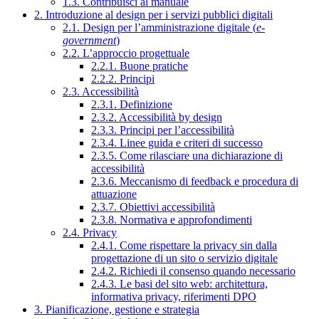
1.3. Contribuisci al manuale
2. Introduzione al design per i servizi pubblici digitali
2.1. Design per l’amministrazione digitale (
e-
government
)
2.2. L’approccio progettuale
2.2.1. Buone pratiche
2.2.2. Principi
2.3. Accessibilità
2.3.1. Definizione
2.3.2. Accessibilità by design
2.3.3. Principi per l’accessibilità
2.3.4. Linee guida e criteri di successo
2.3.5. Come rilasciare una dichiarazione di
accessibilità
2.3.6. Meccanismo di feedback e procedura di
attuazione
2.3.7. Obiettivi accessibilità
2.3.8. Normativa e approfondimenti
2.4. Privacy
2.4.1. Come rispettare la privacy sin dalla
progettazione di un sito o servizio digitale
2.4.2. Richiedi il consenso quando necessario
2.4.3. Le basi del sito web: architettura,
informativa privacy, riferimenti DPO
3. Pianificazione, gestione e strategia