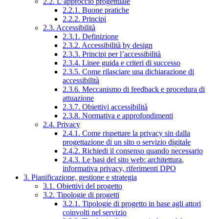
2.2. L’approccio progettuale
2.2.1. Buone pratiche
2.2.2. Principi
2.3. Accessibilità
2.3.1. Definizione
2.3.2. Accessibilità by design
2.3.3. Principi per l’accessibilità
2.3.4. Linee guida e criteri di successo
2.3.5. Come rilasciare una dichiarazione di
accessibilità
2.3.6. Meccanismo di feedback e procedura di
attuazione
2.3.7. Obiettivi accessibilità
2.3.8. Normativa e approfondimenti
2.4. Privacy
2.4.1. Come rispettare la privacy sin dalla
progettazione di un sito o servizio digitale
2.4.2. Richiedi il consenso quando necessario
2.4.3. Le basi del sito web: architettura,
informativa privacy, riferimenti DPO
3. Pianificazione, gestione e strategia
3.1. Obiettivi del progetto
3.2. Tipologie di progetti
3.2.1. Tipologie di progetto in base agli attori
coinvolti nel servizio