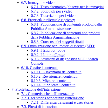
6.7. Immagini e video
6.7.1. Testo alternativo (alt text) per le immagini
6.7.2. Sottotitoli per i video
6.7.3. Trascrizioni per i video
6.8. Proprietà intellettuale e privacy
6.8.1. Pubblicazione di contenuti prodotti dalla
Pubblica Amministrazione
6.8.2. Pubblicazione di contenuti non prodotti
dalla Pubblica Amministrazione
6.8.3. Consenso dei soggetti ritratti
6.9. Ottimizzazione per i motori di ricerca (SEO)
6.9.1. I fattori
on-page
6.9.2. I fattori
off-page
6.9.3. Strumenti di diagnostica SEO: Search
Console
6.10. Gestire i contenuti
6.10.1. L’inventario dei contenuti
6.10.2. Revisionare i contenuti
6.10.3. Migrare i contenuti
6.10.4. Pubblicare i contenuti
7. Progettazione dell’interazione
7.1. Caratteristiche dell’interazione
7.2. User stories per definire l’interazione
7.2.1. Differenza tra scenari e user stories
7.3. Flussi di interazione