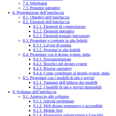
7.4. Wireframe
7.5. Prototipi interattivi
8. Progettazione dell’interfaccia
8.1. Obiettivi dell’interfaccia
8.2. Elementi dell’interfaccia
8.2.1. Elementi di composizione
8.2.2. Elementi interattivi
8.2.3. Elementi testuali (microtesti)
8.3. Progettare e costruire in alta fedeltà
8.3.1. Layout di pagina
8.3.2. Prototipi in alta fedeltà
8.4. Progettare con il design system .italia
8.4.1. Documentazione
8.4.2. Benefici del design system
8.4.3. Risorse operative
8.4.4. Come contribuire al design system .italia
8.5. Progettare con i modelli di sito e servizi
8.5.1. Vantaggi dell’utilizzo dei modelli
8.5.2. I modelli di sito e servizi disponibili
9. Sviluppo dell’interfaccia
9.1. Approccio allo sviluppo
9.1.1. Attività preliminari
9.1.2. Web design responsivo e accessibile
9.1.3. Mobile first
9.1.4. Progressive enhancement e Graceful