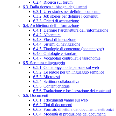
6.2.4. Ricerca sui forum
6.3. Dalla ricerca ai bisogni degli utenti
6.3.1. User stories per definire i contenuti
6.3.2. Job stories per definire i contenuti
6.3.3. Criteri di accettazione
6.4. Architettura dell’informazione
6.4.1. Definire l’architettura dell’informazione
6.4.2. Alberatura
6.4.3. Flussi di interazione
6.4.4. Sistemi di navigazione
6.4.5. Tipologie di contenuto (content type)
6.4.6. Ontologie e standard
6.4.7. Vocabolari controllati e tassonomie
6.5. Scrittura e linguaggio
6.5.1. Come leggono le persone sul web
6.5.2. Le regole per un linguaggio semplice
6.5.3. Microtesti
6.5.4. Scrittura collaborativa
6.5.5. Content critique
6.5.6. Traduzione e localizzazione dei contenuti
6.6. Documenti
6.6.1. I documenti vanno sul web
6.6.2. Tipi di documenti
6.6.3. Formato di lettura dei documenti elettronici
6.6.4. Modalità di produzione dei documenti