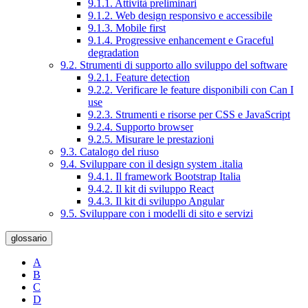
9.1.1. Attività preliminari
9.1.2. Web design responsivo e accessibile
9.1.3. Mobile first
9.1.4. Progressive enhancement e Graceful
degradation
9.2. Strumenti di supporto allo sviluppo del software
9.2.1. Feature detection
9.2.2. Verificare le feature disponibili con Can I
use
9.2.3. Strumenti e risorse per CSS e JavaScript
9.2.4. Supporto browser
9.2.5. Misurare le prestazioni
9.3. Catalogo del riuso
9.4. Sviluppare con il design system .italia
9.4.1. Il framework Bootstrap Italia
9.4.2. Il kit di sviluppo React
9.4.3. Il kit di sviluppo Angular
9.5. Sviluppare con i modelli di sito e servizi
glossario
A
B
C
D