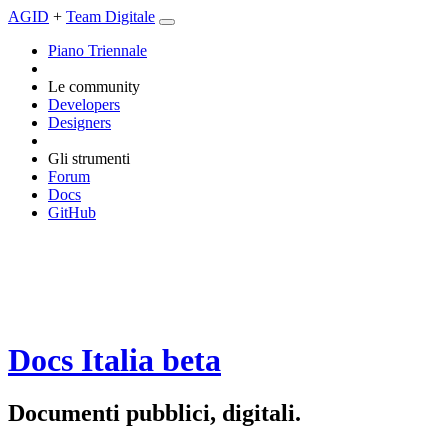
AGID
+
Team Digitale
Piano Triennale
Le community
Developers
Designers
Gli strumenti
Forum
Docs
GitHub
Docs Italia
beta
Documenti pubblici, digitali.