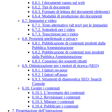
6.6.1. I documenti vanno sul web
6.6.2. Tipi di documenti
6.6.3. Formato di lettura dei documenti elettronici
6.6.4. Modalità di produzione dei documenti
6.7. Immagini e video
6.7.1. Testo alternativo (alt text) per le immagini
6.7.2. Sottotitoli per i video
6.7.3. Trascrizioni per i video
6.8. Proprietà intellettuale e privacy
6.8.1. Pubblicazione di contenuti prodotti dalla
Pubblica Amministrazione
6.8.2. Pubblicazione di contenuti non prodotti
dalla Pubblica Amministrazione
6.8.3. Consenso dei soggetti ritratti
6.9. Ottimizzazione per i motori di ricerca (SEO)
6.9.1. I fattori
on-page
6.9.2. I fattori
off-page
6.9.3. Strumenti di diagnostica SEO: Search
Console
6.10. Gestire i contenuti
6.10.1. L’inventario dei contenuti
6.10.2. Revisionare i contenuti
6.10.3. Migrare i contenuti
6.10.4. Pubblicare i contenuti
7. Progettazione dell’interazione