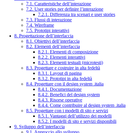
7.1. Caratteristiche dell’interazione
7.2. User stories per definire l’interazione
7.2.1. Differenza tra scenari e user stories
7.3. Flussi di interazione
7.4. Wireframe
7.5. Prototipi interattivi
8. Progettazione dell’interfaccia
8.1. Obiettivi dell’interfaccia
8.2. Elementi dell’interfaccia
8.2.1. Elementi di composizione
8.2.2. Elementi interattivi
8.2.3. Elementi testuali (microtesti)
8.3. Progettare e costruire in alta fedeltà
8.3.1. Layout di pagina
8.3.2. Prototipi in alta fedeltà
8.4. Progettare con il design system .italia
8.4.1. Documentazione
8.4.2. Benefici del design system
8.4.3. Risorse operative
8.4.4. Come contribuire al design system .italia
8.5. Progettare con i modelli di sito e servizi
8.5.1. Vantaggi dell’utilizzo dei modelli
8.5.2. I modelli di sito e servizi disponibili
9. Sviluppo dell’interfaccia
9.1. Approccio allo sviluppo