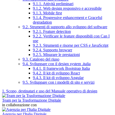
9.1.1. Attività preliminari
9.1.2. Web design responsivo e accessibile
9.1.3. Mobile first
9.1.4. Progressive enhancement e Graceful
degradation
9.2. Strumenti di supporto allo sviluppo del software
9.2.1. Feature detection
9.2.2. Verificare le feature disponibili con Can I
use
9.2.3. Strumenti e risorse per CSS e JavaScript
9.2.4. Supporto browser
9.2.5. Misurare le prestazioni
9.3. Catalogo del riuso
9.4. Sviluppare con il design system .italia
9.4.1. Il framework Bootstrap Italia
9.4.2. Il kit di sviluppo React
9.4.3. Il kit di sviluppo Angular
9.5. Sviluppare con i modelli di sito e servizi
1. Scopo, destinatari e uso del Manuale operativo di design
Team per la Trasformazione Digitale
in collaborazione con
Agenzia per l'Italia Digitale