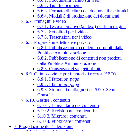
6.6.1. I documenti vanno sul web
6.6.2. Tipi di documenti
6.6.3. Formato di lettura dei documenti elettronici
6.6.4. Modalità di produzione dei documenti
6.7. Immagini e video
6.7.1. Testo alternativo (alt text) per le immagini
6.7.2. Sottotitoli per i video
6.7.3. Trascrizioni per i video
6.8. Proprietà intellettuale e privacy
6.8.1. Pubblicazione di contenuti prodotti dalla
Pubblica Amministrazione
6.8.2. Pubblicazione di contenuti non prodotti
dalla Pubblica Amministrazione
6.8.3. Consenso dei soggetti ritratti
6.9. Ottimizzazione per i motori di ricerca (SEO)
6.9.1. I fattori
on-page
6.9.2. I fattori
off-page
6.9.3. Strumenti di diagnostica SEO: Search
Console
6.10. Gestire i contenuti
6.10.1. L’inventario dei contenuti
6.10.2. Revisionare i contenuti
6.10.3. Migrare i contenuti
6.10.4. Pubblicare i contenuti
7. Progettazione dell’interazione