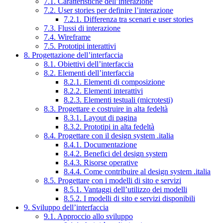
7.1. Caratteristiche dell’interazione
7.2. User stories per definire l’interazione
7.2.1. Differenza tra scenari e user stories
7.3. Flussi di interazione
7.4. Wireframe
7.5. Prototipi interattivi
8. Progettazione dell’interfaccia
8.1. Obiettivi dell’interfaccia
8.2. Elementi dell’interfaccia
8.2.1. Elementi di composizione
8.2.2. Elementi interattivi
8.2.3. Elementi testuali (microtesti)
8.3. Progettare e costruire in alta fedeltà
8.3.1. Layout di pagina
8.3.2. Prototipi in alta fedeltà
8.4. Progettare con il design system .italia
8.4.1. Documentazione
8.4.2. Benefici del design system
8.4.3. Risorse operative
8.4.4. Come contribuire al design system .italia
8.5. Progettare con i modelli di sito e servizi
8.5.1. Vantaggi dell’utilizzo dei modelli
8.5.2. I modelli di sito e servizi disponibili
9. Sviluppo dell’interfaccia
9.1. Approccio allo sviluppo