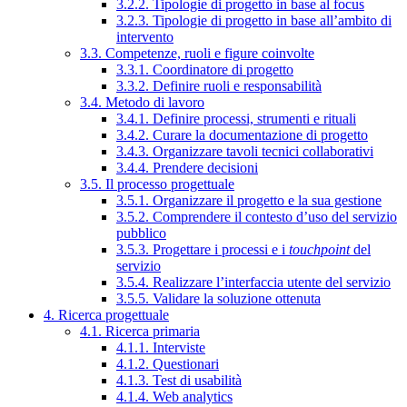
3.2.2. Tipologie di progetto in base al focus
3.2.3. Tipologie di progetto in base all’ambito di
intervento
3.3. Competenze, ruoli e figure coinvolte
3.3.1. Coordinatore di progetto
3.3.2. Definire ruoli e responsabilità
3.4. Metodo di lavoro
3.4.1. Definire processi, strumenti e rituali
3.4.2. Curare la documentazione di progetto
3.4.3. Organizzare tavoli tecnici collaborativi
3.4.4. Prendere decisioni
3.5. Il processo progettuale
3.5.1. Organizzare il progetto e la sua gestione
3.5.2. Comprendere il contesto d’uso del servizio
pubblico
3.5.3. Progettare i processi e i
touchpoint
del
servizio
3.5.4. Realizzare l’interfaccia utente del servizio
3.5.5. Validare la soluzione ottenuta
4. Ricerca progettuale
4.1. Ricerca primaria
4.1.1. Interviste
4.1.2. Questionari
4.1.3. Test di usabilità
4.1.4. Web analytics