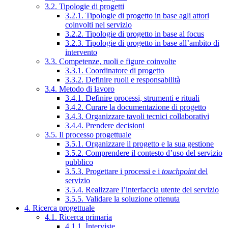
3.2. Tipologie di progetti
3.2.1. Tipologie di progetto in base agli attori
coinvolti nel servizio
3.2.2. Tipologie di progetto in base al focus
3.2.3. Tipologie di progetto in base all’ambito di
intervento
3.3. Competenze, ruoli e figure coinvolte
3.3.1. Coordinatore di progetto
3.3.2. Definire ruoli e responsabilità
3.4. Metodo di lavoro
3.4.1. Definire processi, strumenti e rituali
3.4.2. Curare la documentazione di progetto
3.4.3. Organizzare tavoli tecnici collaborativi
3.4.4. Prendere decisioni
3.5. Il processo progettuale
3.5.1. Organizzare il progetto e la sua gestione
3.5.2. Comprendere il contesto d’uso del servizio
pubblico
3.5.3. Progettare i processi e i
touchpoint
del
servizio
3.5.4. Realizzare l’interfaccia utente del servizio
3.5.5. Validare la soluzione ottenuta
4. Ricerca progettuale
4.1. Ricerca primaria
4.1.1. Interviste