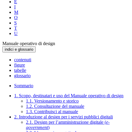
E
I
M
O
S
T
U
Manuale operativo di design
indici e glossario
contenuti
figure
tabelle
glossario
Sommario
1. Scopo, destinatari e uso del Manuale operativo di design
1.1. Versionamento e storico
1.2. Consultazione del manuale
1.3. Contribuisci al manuale
2. Introduzione al design per i servizi pubblici digitali
2.1. Design per l’amministrazione digitale (
e-
government
)