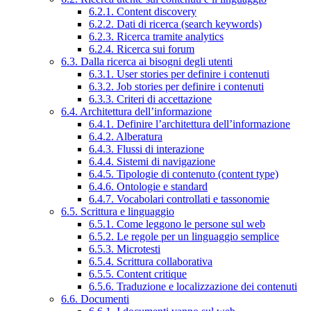
6.2.1. Content discovery
6.2.2. Dati di ricerca (search keywords)
6.2.3. Ricerca tramite analytics
6.2.4. Ricerca sui forum
6.3. Dalla ricerca ai bisogni degli utenti
6.3.1. User stories per definire i contenuti
6.3.2. Job stories per definire i contenuti
6.3.3. Criteri di accettazione
6.4. Architettura dell’informazione
6.4.1. Definire l’architettura dell’informazione
6.4.2. Alberatura
6.4.3. Flussi di interazione
6.4.4. Sistemi di navigazione
6.4.5. Tipologie di contenuto (content type)
6.4.6. Ontologie e standard
6.4.7. Vocabolari controllati e tassonomie
6.5. Scrittura e linguaggio
6.5.1. Come leggono le persone sul web
6.5.2. Le regole per un linguaggio semplice
6.5.3. Microtesti
6.5.4. Scrittura collaborativa
6.5.5. Content critique
6.5.6. Traduzione e localizzazione dei contenuti
6.6. Documenti