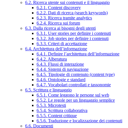
6.2. Ricerca utente sui contenuti e il linguaggio
6.2.1. Content discovery
6.2.2. Dati di ricerca (search keywords)
6.2.3. Ricerca tramite analytics
6.2.4. Ricerca sui forum
6.3. Dalla ricerca ai bisogni degli utenti
6.3.1. User stories per definire i contenuti
6.3.2. Job stories per definire i contenuti
6.3.3. Criteri di accettazione
6.4. Architettura dell’informazione
6.4.1. Definire l’architettura dell’informazione
6.4.2. Alberatura
6.4.3. Flussi di interazione
6.4.4. Sistemi di navigazione
6.4.5. Tipologie di contenuto (content type)
6.4.6. Ontologie e standard
6.4.7. Vocabolari controllati e tassonomie
6.5. Scrittura e linguaggio
6.5.1. Come leggono le persone sul web
6.5.2. Le regole per un linguaggio semplice
6.5.3. Microtesti
6.5.4. Scrittura collaborativa
6.5.5. Content critique
6.5.6. Traduzione e localizzazione dei contenuti
6.6. Documenti