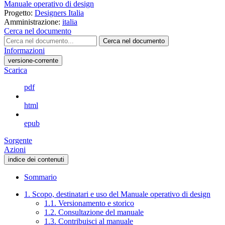
Manuale operativo di design
Progetto:
Designers Italia
Amministrazione:
italia
Cerca nel documento
Cerca nel documento
Informazioni
versione-corrente
Scarica
pdf
html
epub
Sorgente
Azioni
indice dei contenuti
Sommario
1. Scopo, destinatari e uso del Manuale operativo di design
1.1. Versionamento e storico
1.2. Consultazione del manuale
1.3. Contribuisci al manuale