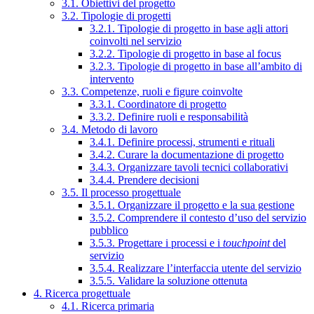
3.1. Obiettivi del progetto
3.2. Tipologie di progetti
3.2.1. Tipologie di progetto in base agli attori
coinvolti nel servizio
3.2.2. Tipologie di progetto in base al focus
3.2.3. Tipologie di progetto in base all’ambito di
intervento
3.3. Competenze, ruoli e figure coinvolte
3.3.1. Coordinatore di progetto
3.3.2. Definire ruoli e responsabilità
3.4. Metodo di lavoro
3.4.1. Definire processi, strumenti e rituali
3.4.2. Curare la documentazione di progetto
3.4.3. Organizzare tavoli tecnici collaborativi
3.4.4. Prendere decisioni
3.5. Il processo progettuale
3.5.1. Organizzare il progetto e la sua gestione
3.5.2. Comprendere il contesto d’uso del servizio
pubblico
3.5.3. Progettare i processi e i
touchpoint
del
servizio
3.5.4. Realizzare l’interfaccia utente del servizio
3.5.5. Validare la soluzione ottenuta
4. Ricerca progettuale
4.1. Ricerca primaria