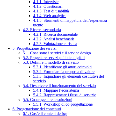
4.1.1. Interviste
4.1.2. Questionari
4.1.3. Test di usabilità
4.1.4. Web analytics
4.1.5. Strumenti di mappatura dell’esperienza
utente
4.2. Ricerca secondaria
4.2.1. Ricerca documentale
4.2.2. Analisi benchmark
4.2.3. Valutazione euristica
5. Progettazione dei servizi
5.1. Cosa sono i servizi e il service design
5.2. Progettare servizi pubblici digitali
5.3. Definire il modello di servizio
5.3.1. Identificare gli attori coinvolti
5.3.2. Formulare la proposta di valore
5.3.3. Inquadrare gli elementi costitutivi del
servizio
5.4. Descrivere il funzionamento del servizio
5.4.1. Mappare l’ecosistema
5.4.2. Rappresentare i flussi di servizio
5.5. Co-progettare le soluzioni
5.5.1. Workshop di co-progettazione
6. Progettazione dei contenuti
6.1. Cos’è il content design