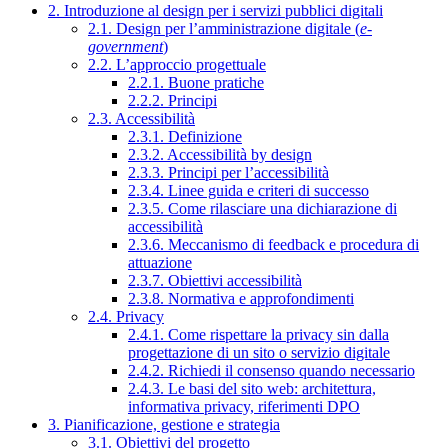
2. Introduzione al design per i servizi pubblici digitali
2.1. Design per l’amministrazione digitale (
e-
government
)
2.2. L’approccio progettuale
2.2.1. Buone pratiche
2.2.2. Principi
2.3. Accessibilità
2.3.1. Definizione
2.3.2. Accessibilità by design
2.3.3. Principi per l’accessibilità
2.3.4. Linee guida e criteri di successo
2.3.5. Come rilasciare una dichiarazione di
accessibilità
2.3.6. Meccanismo di feedback e procedura di
attuazione
2.3.7. Obiettivi accessibilità
2.3.8. Normativa e approfondimenti
2.4. Privacy
2.4.1. Come rispettare la privacy sin dalla
progettazione di un sito o servizio digitale
2.4.2. Richiedi il consenso quando necessario
2.4.3. Le basi del sito web: architettura,
informativa privacy, riferimenti DPO
3. Pianificazione, gestione e strategia
3.1. Obiettivi del progetto