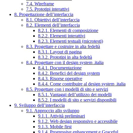
7.4. Wireframe
7.5. Prototipi interattivi
8. Progettazione dell’interfaccia
8.1. Obiettivi dell’interfaccia
8.2. Elementi dell’interfaccia
8.2.1. Elementi di composizione
8.2.2. Elementi interattivi
8.2.3. Elementi testuali (microtesti)
8.3. Progettare e costruire in alta fedeltà
8.3.1. Layout di pagina
8.3.2. Prototipi in alta fedeltà
8.4. Progettare con il design system .italia
8.4.1. Documentazione
8.4.2. Benefici del design system
8.4.3. Risorse operative
8.4.4. Come contribuire al design system .italia
8.5. Progettare con i modelli di sito e servizi
8.5.1. Vantaggi dell’utilizzo dei modelli
8.5.2. I modelli di sito e servizi disponibili
9. Sviluppo dell’interfaccia
9.1. Approccio allo sviluppo
9.1.1. Attività preliminari
9.1.2. Web design responsivo e accessibile
9.1.3. Mobile first
9.1.4. Progressive enhancement e Graceful