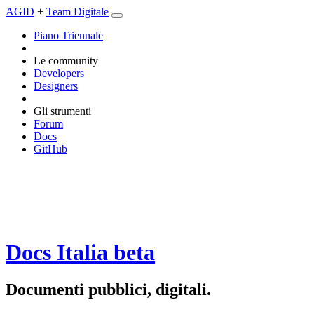
AGID
+
Team Digitale
Piano Triennale
Le community
Developers
Designers
Gli strumenti
Forum
Docs
GitHub
Docs Italia
beta
Documenti pubblici, digitali.