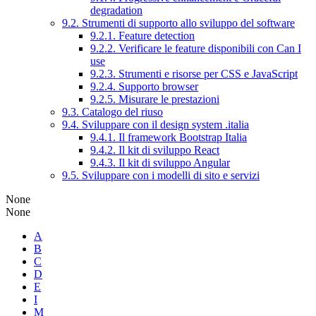
degradation
9.2. Strumenti di supporto allo sviluppo del software
9.2.1. Feature detection
9.2.2. Verificare le feature disponibili con Can I
use
9.2.3. Strumenti e risorse per CSS e JavaScript
9.2.4. Supporto browser
9.2.5. Misurare le prestazioni
9.3. Catalogo del riuso
9.4. Sviluppare con il design system .italia
9.4.1. Il framework Bootstrap Italia
9.4.2. Il kit di sviluppo React
9.4.3. Il kit di sviluppo Angular
9.5. Sviluppare con i modelli di sito e servizi
None
None
A
B
C
D
E
I
M