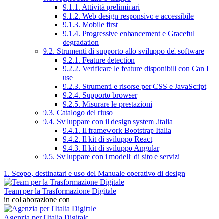
9.1.1. Attività preliminari
9.1.2. Web design responsivo e accessibile
9.1.3. Mobile first
9.1.4. Progressive enhancement e Graceful
degradation
9.2. Strumenti di supporto allo sviluppo del software
9.2.1. Feature detection
9.2.2. Verificare le feature disponibili con Can I
use
9.2.3. Strumenti e risorse per CSS e JavaScript
9.2.4. Supporto browser
9.2.5. Misurare le prestazioni
9.3. Catalogo del riuso
9.4. Sviluppare con il design system .italia
9.4.1. Il framework Bootstrap Italia
9.4.2. Il kit di sviluppo React
9.4.3. Il kit di sviluppo Angular
9.5. Sviluppare con i modelli di sito e servizi
1. Scopo, destinatari e uso del Manuale operativo di design
Team per la Trasformazione Digitale
in collaborazione con
Agenzia per l'Italia Digitale