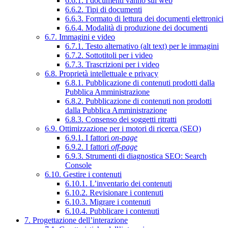
6.6.1. I documenti vanno sul web
6.6.2. Tipi di documenti
6.6.3. Formato di lettura dei documenti elettronici
6.6.4. Modalità di produzione dei documenti
6.7. Immagini e video
6.7.1. Testo alternativo (alt text) per le immagini
6.7.2. Sottotitoli per i video
6.7.3. Trascrizioni per i video
6.8. Proprietà intellettuale e privacy
6.8.1. Pubblicazione di contenuti prodotti dalla
Pubblica Amministrazione
6.8.2. Pubblicazione di contenuti non prodotti
dalla Pubblica Amministrazione
6.8.3. Consenso dei soggetti ritratti
6.9. Ottimizzazione per i motori di ricerca (SEO)
6.9.1. I fattori
on-page
6.9.2. I fattori
off-page
6.9.3. Strumenti di diagnostica SEO: Search
Console
6.10. Gestire i contenuti
6.10.1. L’inventario dei contenuti
6.10.2. Revisionare i contenuti
6.10.3. Migrare i contenuti
6.10.4. Pubblicare i contenuti
7. Progettazione dell’interazione