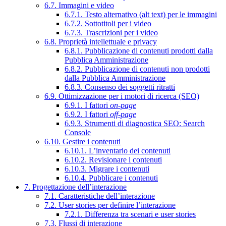
6.7. Immagini e video
6.7.1. Testo alternativo (alt text) per le immagini
6.7.2. Sottotitoli per i video
6.7.3. Trascrizioni per i video
6.8. Proprietà intellettuale e privacy
6.8.1. Pubblicazione di contenuti prodotti dalla
Pubblica Amministrazione
6.8.2. Pubblicazione di contenuti non prodotti
dalla Pubblica Amministrazione
6.8.3. Consenso dei soggetti ritratti
6.9. Ottimizzazione per i motori di ricerca (SEO)
6.9.1. I fattori
on-page
6.9.2. I fattori
off-page
6.9.3. Strumenti di diagnostica SEO: Search
Console
6.10. Gestire i contenuti
6.10.1. L’inventario dei contenuti
6.10.2. Revisionare i contenuti
6.10.3. Migrare i contenuti
6.10.4. Pubblicare i contenuti
7. Progettazione dell’interazione
7.1. Caratteristiche dell’interazione
7.2. User stories per definire l’interazione
7.2.1. Differenza tra scenari e user stories
7.3. Flussi di interazione