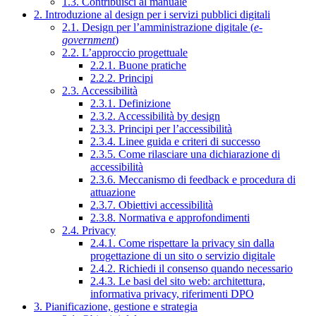
1.3. Contribuisci al manuale
2. Introduzione al design per i servizi pubblici digitali
2.1. Design per l’amministrazione digitale (
e-
government
)
2.2. L’approccio progettuale
2.2.1. Buone pratiche
2.2.2. Principi
2.3. Accessibilità
2.3.1. Definizione
2.3.2. Accessibilità by design
2.3.3. Principi per l’accessibilità
2.3.4. Linee guida e criteri di successo
2.3.5. Come rilasciare una dichiarazione di
accessibilità
2.3.6. Meccanismo di feedback e procedura di
attuazione
2.3.7. Obiettivi accessibilità
2.3.8. Normativa e approfondimenti
2.4. Privacy
2.4.1. Come rispettare la privacy sin dalla
progettazione di un sito o servizio digitale
2.4.2. Richiedi il consenso quando necessario
2.4.3. Le basi del sito web: architettura,
informativa privacy, riferimenti DPO
3. Pianificazione, gestione e strategia