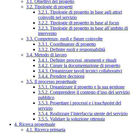
3.1. Obiettivi del progetto
3.2. Tipologie di progetti
3.2.1. Tipologie di progetto in base agli attori
coinvolti nel servizio
3.2.2. Tipologie di progetto in base al focus
3.2.3. Tipologie di progetto in base all’ambito di
intervento
3.3. Competenze, ruoli e figure coinvolte
3.3.1. Coordinatore di progetto
3.3.2. Definire ruoli e responsabilità
3.4. Metodo di lavoro
3.4.1. Definire processi, strumenti e rituali
3.4.2. Curare la documentazione di progetto
3.4.3. Organizzare tavoli tecnici collaborativi
3.4.4. Prendere decisioni
3.5. Il processo progettuale
3.5.1. Organizzare il progetto e la sua gestione
3.5.2. Comprendere il contesto d’uso del servizio
pubblico
3.5.3. Progettare i processi e i
touchpoint
del
servizio
3.5.4. Realizzare l’interfaccia utente del servizio
3.5.5. Validare la soluzione ottenuta
4. Ricerca progettuale
4.1. Ricerca primaria