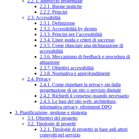
2.2. L’approccio progettuale
2.2.1. Buone pratiche
2.2.2. Principi
2.3. Accessibilità
2.3.1. Definizione
2.3.2. Accessibilità by design
2.3.3. Principi per l’accessibilità
2.3.4. Linee guida e criteri di successo
2.3.5. Come rilasciare una dichiarazione di
accessibilità
2.3.6. Meccanismo di feedback e procedura di
attuazione
2.3.7. Obiettivi accessibilità
2.3.8. Normativa e approfondimenti
2.4. Privacy
2.4.1. Come rispettare la privacy sin dalla
progettazione di un sito o servizio digitale
2.4.2. Richiedi il consenso quando necessario
2.4.3. Le basi del sito web: architettura,
informativa privacy, riferimenti DPO
3. Pianificazione, gestione e strategia
3.1. Obiettivi del progetto
3.2. Tipologie di progetti
3.2.1. Tipologie di progetto in base agli attori
coinvolti nel servizio