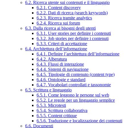
6.2. Ricerca utente sui contenuti e il linguaggio
6.2.1. Content discovery
6.2.2. Dati di ricerca (search keywords)
6.2.3. Ricerca tramite analytics
6.2.4. Ricerca sui forum
6.3. Dalla ricerca ai bisogni degli utenti
6.3.1. User stories per definire i contenuti
6.3.2. Job stories per definire i contenuti
6.3.3. Criteri di accettazione
6.4. Architettura dell’informazione
6.4.1. Definire l’architettura dell’informazione
6.4.2. Alberatura
6.4.3. Flussi di interazione
6.4.4. Sistemi di navigazione
6.4.5. Tipologie di contenuto (content type)
6.4.6. Ontologie e standard
6.4.7. Vocabolari controllati e tassonomie
6.5. Scrittura e linguaggio
6.5.1. Come leggono le persone sul web
6.5.2. Le regole per un linguaggio semplice
6.5.3. Microtesti
6.5.4. Scrittura collaborativa
6.5.5. Content critique
6.5.6. Traduzione e localizzazione dei contenuti
6.6. Documenti