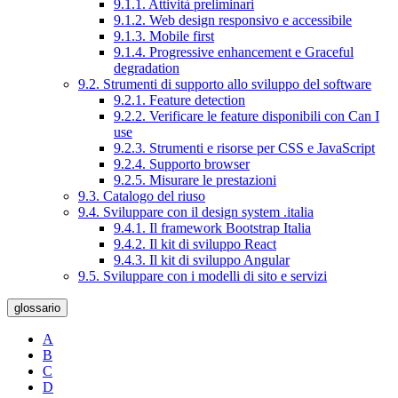
9.1.1. Attività preliminari
9.1.2. Web design responsivo e accessibile
9.1.3. Mobile first
9.1.4. Progressive enhancement e Graceful
degradation
9.2. Strumenti di supporto allo sviluppo del software
9.2.1. Feature detection
9.2.2. Verificare le feature disponibili con Can I
use
9.2.3. Strumenti e risorse per CSS e JavaScript
9.2.4. Supporto browser
9.2.5. Misurare le prestazioni
9.3. Catalogo del riuso
9.4. Sviluppare con il design system .italia
9.4.1. Il framework Bootstrap Italia
9.4.2. Il kit di sviluppo React
9.4.3. Il kit di sviluppo Angular
9.5. Sviluppare con i modelli di sito e servizi
glossario
A
B
C
D