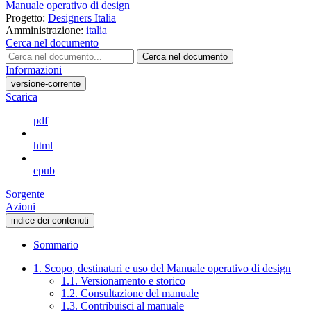
Manuale operativo di design
Progetto:
Designers Italia
Amministrazione:
italia
Cerca nel documento
Cerca nel documento
Informazioni
versione-corrente
Scarica
pdf
html
epub
Sorgente
Azioni
indice dei contenuti
Sommario
1. Scopo, destinatari e uso del Manuale operativo di design
1.1. Versionamento e storico
1.2. Consultazione del manuale
1.3. Contribuisci al manuale