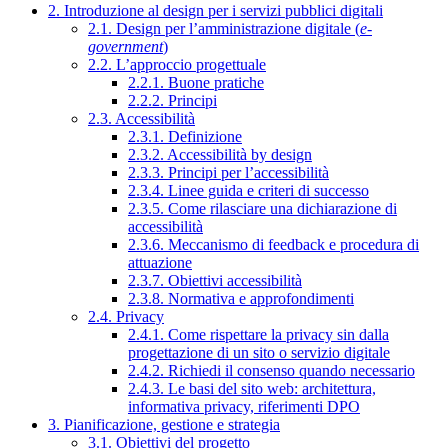
2. Introduzione al design per i servizi pubblici digitali
2.1. Design per l’amministrazione digitale (
e-
government
)
2.2. L’approccio progettuale
2.2.1. Buone pratiche
2.2.2. Principi
2.3. Accessibilità
2.3.1. Definizione
2.3.2. Accessibilità by design
2.3.3. Principi per l’accessibilità
2.3.4. Linee guida e criteri di successo
2.3.5. Come rilasciare una dichiarazione di
accessibilità
2.3.6. Meccanismo di feedback e procedura di
attuazione
2.3.7. Obiettivi accessibilità
2.3.8. Normativa e approfondimenti
2.4. Privacy
2.4.1. Come rispettare la privacy sin dalla
progettazione di un sito o servizio digitale
2.4.2. Richiedi il consenso quando necessario
2.4.3. Le basi del sito web: architettura,
informativa privacy, riferimenti DPO
3. Pianificazione, gestione e strategia
3.1. Obiettivi del progetto