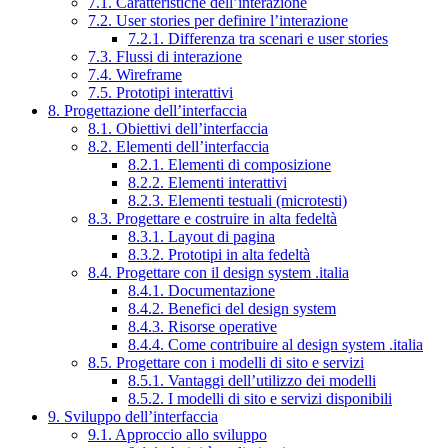
7.1. Caratteristiche dell’interazione
7.2. User stories per definire l’interazione
7.2.1. Differenza tra scenari e user stories
7.3. Flussi di interazione
7.4. Wireframe
7.5. Prototipi interattivi
8. Progettazione dell’interfaccia
8.1. Obiettivi dell’interfaccia
8.2. Elementi dell’interfaccia
8.2.1. Elementi di composizione
8.2.2. Elementi interattivi
8.2.3. Elementi testuali (microtesti)
8.3. Progettare e costruire in alta fedeltà
8.3.1. Layout di pagina
8.3.2. Prototipi in alta fedeltà
8.4. Progettare con il design system .italia
8.4.1. Documentazione
8.4.2. Benefici del design system
8.4.3. Risorse operative
8.4.4. Come contribuire al design system .italia
8.5. Progettare con i modelli di sito e servizi
8.5.1. Vantaggi dell’utilizzo dei modelli
8.5.2. I modelli di sito e servizi disponibili
9. Sviluppo dell’interfaccia
9.1. Approccio allo sviluppo