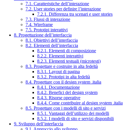
7.1. Caratteristiche dell’interazione
7.2. User stories per definire l’interazione
7.2.1. Differenza tra scenari e user stories
7.3. Flussi di interazione
7.4. Wireframe
7.5. Prototipi interattivi
8. Progettazione dell’interfaccia
8.1. Obiettivi dell’interfaccia
8.2. Elementi dell’interfaccia
8.2.1. Elementi di composizione
8.2.2. Elementi interattivi
8.2.3. Elementi testuali (microtesti)
8.3. Progettare e costruire in alta fedeltà
8.3.1. Layout di pagina
8.3.2. Prototipi in alta fedeltà
8.4. Progettare con il design system .italia
8.4.1. Documentazione
8.4.2. Benefici del design system
8.4.3. Risorse operative
8.4.4. Come contribuire al design system .italia
8.5. Progettare con i modelli di sito e servizi
8.5.1. Vantaggi dell’utilizzo dei modelli
8.5.2. I modelli di sito e servizi disponibili
9. Sviluppo dell’interfaccia
9.1. Approccio allo sviluppo