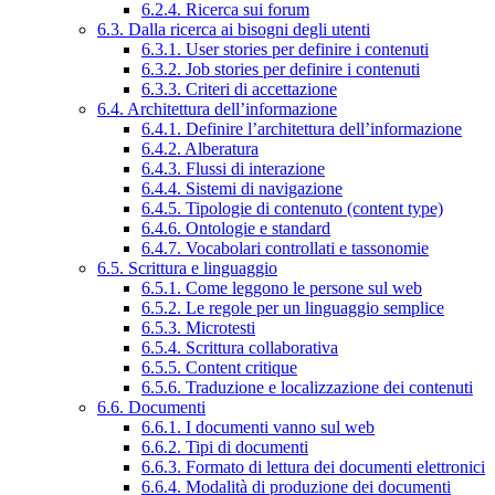
6.2.4. Ricerca sui forum
6.3. Dalla ricerca ai bisogni degli utenti
6.3.1. User stories per definire i contenuti
6.3.2. Job stories per definire i contenuti
6.3.3. Criteri di accettazione
6.4. Architettura dell’informazione
6.4.1. Definire l’architettura dell’informazione
6.4.2. Alberatura
6.4.3. Flussi di interazione
6.4.4. Sistemi di navigazione
6.4.5. Tipologie di contenuto (content type)
6.4.6. Ontologie e standard
6.4.7. Vocabolari controllati e tassonomie
6.5. Scrittura e linguaggio
6.5.1. Come leggono le persone sul web
6.5.2. Le regole per un linguaggio semplice
6.5.3. Microtesti
6.5.4. Scrittura collaborativa
6.5.5. Content critique
6.5.6. Traduzione e localizzazione dei contenuti
6.6. Documenti
6.6.1. I documenti vanno sul web
6.6.2. Tipi di documenti
6.6.3. Formato di lettura dei documenti elettronici
6.6.4. Modalità di produzione dei documenti