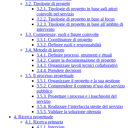
3.2. Tipologie di progetti
3.2.1. Tipologie di progetto in base agli attori
coinvolti nel servizio
3.2.2. Tipologie di progetto in base al focus
3.2.3. Tipologie di progetto in base all’ambito di
intervento
3.3. Competenze, ruoli e figure coinvolte
3.3.1. Coordinatore di progetto
3.3.2. Definire ruoli e responsabilità
3.4. Metodo di lavoro
3.4.1. Definire processi, strumenti e rituali
3.4.2. Curare la documentazione di progetto
3.4.3. Organizzare tavoli tecnici collaborativi
3.4.4. Prendere decisioni
3.5. Il processo progettuale
3.5.1. Organizzare il progetto e la sua gestione
3.5.2. Comprendere il contesto d’uso del servizio
pubblico
3.5.3. Progettare i processi e i
touchpoint
del
servizio
3.5.4. Realizzare l’interfaccia utente del servizio
3.5.5. Validare la soluzione ottenuta
4. Ricerca progettuale
4.1. Ricerca primaria
4.1.1. Interviste