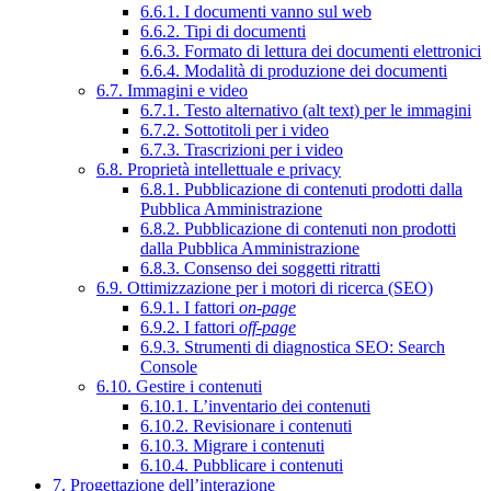
6.6.1. I documenti vanno sul web
6.6.2. Tipi di documenti
6.6.3. Formato di lettura dei documenti elettronici
6.6.4. Modalità di produzione dei documenti
6.7. Immagini e video
6.7.1. Testo alternativo (alt text) per le immagini
6.7.2. Sottotitoli per i video
6.7.3. Trascrizioni per i video
6.8. Proprietà intellettuale e privacy
6.8.1. Pubblicazione di contenuti prodotti dalla
Pubblica Amministrazione
6.8.2. Pubblicazione di contenuti non prodotti
dalla Pubblica Amministrazione
6.8.3. Consenso dei soggetti ritratti
6.9. Ottimizzazione per i motori di ricerca (SEO)
6.9.1. I fattori
on-page
6.9.2. I fattori
off-page
6.9.3. Strumenti di diagnostica SEO: Search
Console
6.10. Gestire i contenuti
6.10.1. L’inventario dei contenuti
6.10.2. Revisionare i contenuti
6.10.3. Migrare i contenuti
6.10.4. Pubblicare i contenuti
7. Progettazione dell’interazione