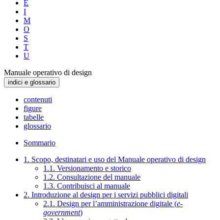
E
I
M
O
S
T
U
Manuale operativo di design
indici e glossario
contenuti
figure
tabelle
glossario
Sommario
1. Scopo, destinatari e uso del Manuale operativo di design
1.1. Versionamento e storico
1.2. Consultazione del manuale
1.3. Contribuisci al manuale
2. Introduzione al design per i servizi pubblici digitali
2.1. Design per l’amministrazione digitale (
e-
government
)