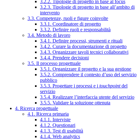
3.2.2. Tipologie di progetto in base al focus
3.2.3. Tipologie di progetto in base all’ambito di
intervento
3.3. Competenze, ruoli e figure coinvolte
3.3.1. Coordinatore di progetto
3.3.2. Definire ruoli e responsabilità
3.4. Metodo di lavoro
3.4.1. Definire processi, strumenti e rituali
3.4.2. Curare la documentazione di progetto
3.4.3. Organizzare tavoli tecnici collaborativi
3.4.4. Prendere decisioni
3.5. Il processo progettuale
3.5.1. Organizzare il progetto e la sua gestione
3.5.2. Comprendere il contesto d’uso del servizio
pubblico
3.5.3. Progettare i processi e i
touchpoint
del
servizio
3.5.4. Realizzare l’interfaccia utente del servizio
3.5.5. Validare la soluzione ottenuta
4. Ricerca progettuale
4.1. Ricerca primaria
4.1.1. Interviste
4.1.2. Questionari
4.1.3. Test di usabilità
4.1.4. Web analytics