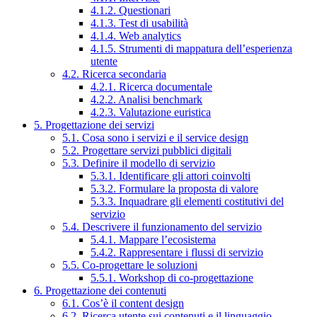
4.1.2. Questionari
4.1.3. Test di usabilità
4.1.4. Web analytics
4.1.5. Strumenti di mappatura dell’esperienza
utente
4.2. Ricerca secondaria
4.2.1. Ricerca documentale
4.2.2. Analisi benchmark
4.2.3. Valutazione euristica
5. Progettazione dei servizi
5.1. Cosa sono i servizi e il service design
5.2. Progettare servizi pubblici digitali
5.3. Definire il modello di servizio
5.3.1. Identificare gli attori coinvolti
5.3.2. Formulare la proposta di valore
5.3.3. Inquadrare gli elementi costitutivi del
servizio
5.4. Descrivere il funzionamento del servizio
5.4.1. Mappare l’ecosistema
5.4.2. Rappresentare i flussi di servizio
5.5. Co-progettare le soluzioni
5.5.1. Workshop di co-progettazione
6. Progettazione dei contenuti
6.1. Cos’è il content design
6.2. Ricerca utente sui contenuti e il linguaggio