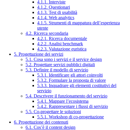
4.1.1. Interviste
4.1.2. Questionari
4.1.3. Test di usabilità
4.1.4. Web analytics
4.1.5. Strumenti di mappatura dell’esperienza
utente
4.2. Ricerca secondaria
4.2.1. Ricerca documentale
4.2.2. Analisi benchmark
4.2.3. Valutazione euristica
5. Progettazione dei servizi
5.1. Cosa sono i servizi e il service design
5.2. Progettare servizi pubblici digitali
5.3. Definire il modello di servizio
5.3.1. Identificare gli attori coinvolti
5.3.2. Formulare la proposta di valore
5.3.3. Inquadrare gli elementi costitutivi del
servizio
5.4. Descrivere il funzionamento del servizio
5.4.1. Mappare l’ecosistema
5.4.2. Rappresentare i flussi di servizio
5.5. Co-progettare le soluzioni
5.5.1. Workshop di co-progettazione
6. Progettazione dei contenuti
6.1. Cos’è il content design