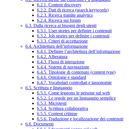
6.2.1. Content discovery
6.2.2. Dati di ricerca (search keywords)
6.2.3. Ricerca tramite analytics
6.2.4. Ricerca sui forum
6.3. Dalla ricerca ai bisogni degli utenti
6.3.1. User stories per definire i contenuti
6.3.2. Job stories per definire i contenuti
6.3.3. Criteri di accettazione
6.4. Architettura dell’informazione
6.4.1. Definire l’architettura dell’informazione
6.4.2. Alberatura
6.4.3. Flussi di interazione
6.4.4. Sistemi di navigazione
6.4.5. Tipologie di contenuto (content type)
6.4.6. Ontologie e standard
6.4.7. Vocabolari controllati e tassonomie
6.5. Scrittura e linguaggio
6.5.1. Come leggono le persone sul web
6.5.2. Le regole per un linguaggio semplice
6.5.3. Microtesti
6.5.4. Scrittura collaborativa
6.5.5. Content critique
6.5.6. Traduzione e localizzazione dei contenuti
6.6. Documenti