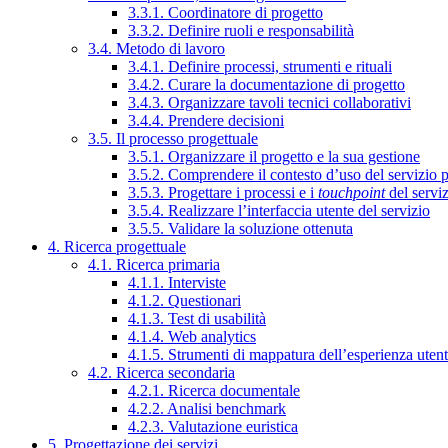
3.3.1. Coordinatore di progetto
3.3.2. Definire ruoli e responsabilità
3.4. Metodo di lavoro
3.4.1. Definire processi, strumenti e rituali
3.4.2. Curare la documentazione di progetto
3.4.3. Organizzare tavoli tecnici collaborativi
3.4.4. Prendere decisioni
3.5. Il processo progettuale
3.5.1. Organizzare il progetto e la sua gestione
3.5.2. Comprendere il contesto d’uso del servizio 
3.5.3. Progettare i processi e i
touchpoint
del servi
3.5.4. Realizzare l’interfaccia utente del servizio
3.5.5. Validare la soluzione ottenuta
4. Ricerca progettuale
4.1. Ricerca primaria
4.1.1. Interviste
4.1.2. Questionari
4.1.3. Test di usabilità
4.1.4. Web analytics
4.1.5. Strumenti di mappatura dell’esperienza uten
4.2. Ricerca secondaria
4.2.1. Ricerca documentale
4.2.2. Analisi benchmark
4.2.3. Valutazione euristica
5. Progettazione dei servizi