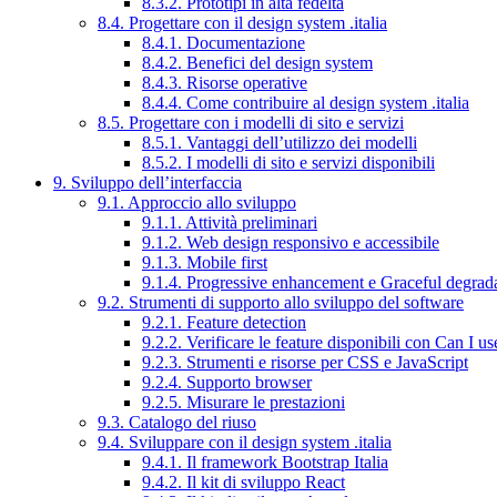
8.3.2. Prototipi in alta fedeltà
8.4. Progettare con il design system .italia
8.4.1. Documentazione
8.4.2. Benefici del design system
8.4.3. Risorse operative
8.4.4. Come contribuire al design system .italia
8.5. Progettare con i modelli di sito e servizi
8.5.1. Vantaggi dell’utilizzo dei modelli
8.5.2. I modelli di sito e servizi disponibili
9. Sviluppo dell’interfaccia
9.1. Approccio allo sviluppo
9.1.1. Attività preliminari
9.1.2. Web design responsivo e accessibile
9.1.3. Mobile first
9.1.4. Progressive enhancement e Graceful degrad
9.2. Strumenti di supporto allo sviluppo del software
9.2.1. Feature detection
9.2.2. Verificare le feature disponibili con Can I us
9.2.3. Strumenti e risorse per CSS e JavaScript
9.2.4. Supporto browser
9.2.5. Misurare le prestazioni
9.3. Catalogo del riuso
9.4. Sviluppare con il design system .italia
9.4.1. Il framework Bootstrap Italia
9.4.2. Il kit di sviluppo React