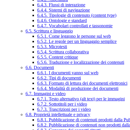
6.4.3. Flussi di interazione
6.4.4. Sistemi di navigazione
6.4.5. Tipologie di contenuto (content type)
6.4.6. Ontologie e standard
6.4.7. Vocabolari controllati e tassonomie
6.5. Scrittura e linguaggio
6.5.1. Come leggono le persone sul web
6.5.2. Le regole per un linguaggio semplice
6.5.3. Microtesti
6.5.4. Scrittura collaborativa
6.5.5. Content critique
6.5.6. Traduzione e localizzazione dei contenuti
6.6. Documenti
6.6.1. I documenti vanno sul web
6.6.2. Tipi di documenti
6.6.3. Formato di lettura dei documenti elettronici
6.6.4. Modalità di produzione dei documenti
6.7. Immagini e video
6.7.1. Testo alternativo (alt text) per le immagini
6.7.2. Sottotitoli per i video
6.7.3. Trascrizioni per i video
6.8. Proprietà intellettuale e privacy
6.8.1. Pubblicazione di contenuti prodotti dalla P
6.8.2. Pubblicazione di contenuti non prodotti dal