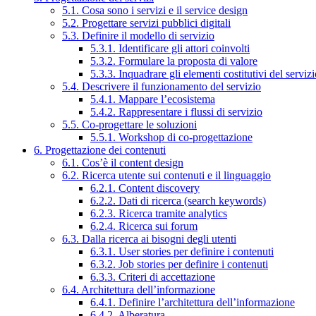
5.1. Cosa sono i servizi e il service design
5.2. Progettare servizi pubblici digitali
5.3. Definire il modello di servizio
5.3.1. Identificare gli attori coinvolti
5.3.2. Formulare la proposta di valore
5.3.3. Inquadrare gli elementi costitutivi del serviz
5.4. Descrivere il funzionamento del servizio
5.4.1. Mappare l’ecosistema
5.4.2. Rappresentare i flussi di servizio
5.5. Co-progettare le soluzioni
5.5.1. Workshop di co-progettazione
6. Progettazione dei contenuti
6.1. Cos’è il content design
6.2. Ricerca utente sui contenuti e il linguaggio
6.2.1. Content discovery
6.2.2. Dati di ricerca (search keywords)
6.2.3. Ricerca tramite analytics
6.2.4. Ricerca sui forum
6.3. Dalla ricerca ai bisogni degli utenti
6.3.1. User stories per definire i contenuti
6.3.2. Job stories per definire i contenuti
6.3.3. Criteri di accettazione
6.4. Architettura dell’informazione
6.4.1. Definire l’architettura dell’informazione
6.4.2. Alberatura