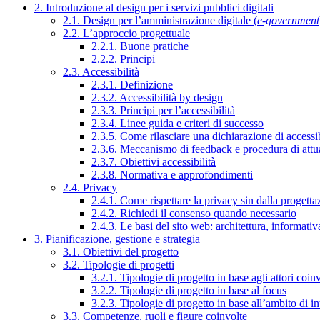
2. Introduzione al design per i servizi pubblici digitali
2.1. Design per l’amministrazione digitale (
e-government
2.2. L’approccio progettuale
2.2.1. Buone pratiche
2.2.2. Principi
2.3. Accessibilità
2.3.1. Definizione
2.3.2. Accessibilità by design
2.3.3. Principi per l’accessibilità
2.3.4. Linee guida e criteri di successo
2.3.5. Come rilasciare una dichiarazione di accessib
2.3.6. Meccanismo di feedback e procedura di attu
2.3.7. Obiettivi accessibilità
2.3.8. Normativa e approfondimenti
2.4. Privacy
2.4.1. Come rispettare la privacy sin dalla progettaz
2.4.2. Richiedi il consenso quando necessario
2.4.3. Le basi del sito web: architettura, informati
3. Pianificazione, gestione e strategia
3.1. Obiettivi del progetto
3.2. Tipologie di progetti
3.2.1. Tipologie di progetto in base agli attori coinv
3.2.2. Tipologie di progetto in base al focus
3.2.3. Tipologie di progetto in base all’ambito di i
3.3. Competenze, ruoli e figure coinvolte