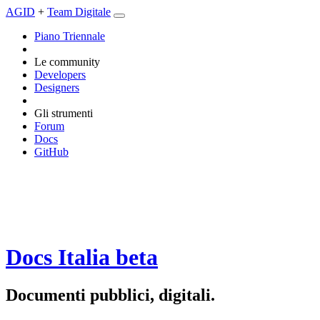
AGID
+
Team Digitale
Piano Triennale
Le community
Developers
Designers
Gli strumenti
Forum
Docs
GitHub
Docs Italia
beta
Documenti pubblici, digitali.