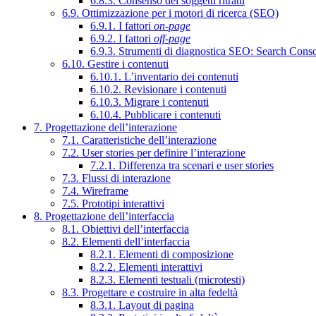
6.8.3. Consenso dei soggetti ritratti
6.9. Ottimizzazione per i motori di ricerca (SEO)
6.9.1. I fattori
on-page
6.9.2. I fattori
off-page
6.9.3. Strumenti di diagnostica SEO: Search Cons
6.10. Gestire i contenuti
6.10.1. L’inventario dei contenuti
6.10.2. Revisionare i contenuti
6.10.3. Migrare i contenuti
6.10.4. Pubblicare i contenuti
7. Progettazione dell’interazione
7.1. Caratteristiche dell’interazione
7.2. User stories per definire l’interazione
7.2.1. Differenza tra scenari e user stories
7.3. Flussi di interazione
7.4. Wireframe
7.5. Prototipi interattivi
8. Progettazione dell’interfaccia
8.1. Obiettivi dell’interfaccia
8.2. Elementi dell’interfaccia
8.2.1. Elementi di composizione
8.2.2. Elementi interattivi
8.2.3. Elementi testuali (microtesti)
8.3. Progettare e costruire in alta fedeltà
8.3.1. Layout di pagina