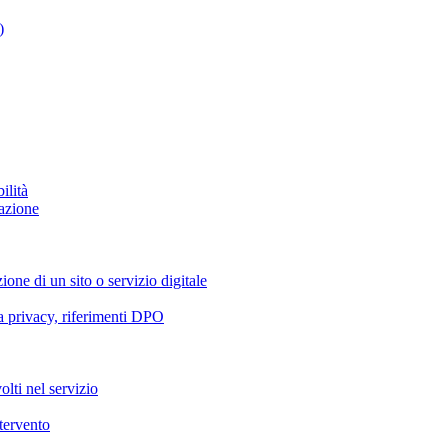
)
ilità
azione
ione di un sito o servizio digitale
va privacy, riferimenti DPO
olti nel servizio
ntervento