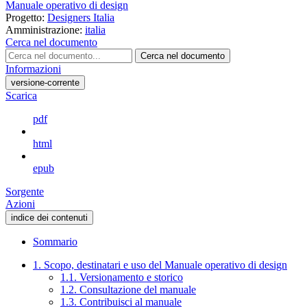
Manuale operativo di design
Progetto:
Designers Italia
Amministrazione:
italia
Cerca nel documento
Cerca nel documento
Informazioni
versione-corrente
Scarica
pdf
html
epub
Sorgente
Azioni
indice dei contenuti
Sommario
1. Scopo, destinatari e uso del Manuale operativo di design
1.1. Versionamento e storico
1.2. Consultazione del manuale
1.3. Contribuisci al manuale