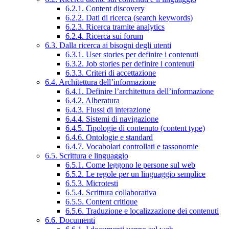
6.2.1. Content discovery
6.2.2. Dati di ricerca (search keywords)
6.2.3. Ricerca tramite analytics
6.2.4. Ricerca sui forum
6.3. Dalla ricerca ai bisogni degli utenti
6.3.1. User stories per definire i contenuti
6.3.2. Job stories per definire i contenuti
6.3.3. Criteri di accettazione
6.4. Architettura dell’informazione
6.4.1. Definire l’architettura dell’informazione
6.4.2. Alberatura
6.4.3. Flussi di interazione
6.4.4. Sistemi di navigazione
6.4.5. Tipologie di contenuto (content type)
6.4.6. Ontologie e standard
6.4.7. Vocabolari controllati e tassonomie
6.5. Scrittura e linguaggio
6.5.1. Come leggono le persone sul web
6.5.2. Le regole per un linguaggio semplice
6.5.3. Microtesti
6.5.4. Scrittura collaborativa
6.5.5. Content critique
6.5.6. Traduzione e localizzazione dei contenuti
6.6. Documenti