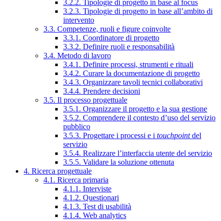
3.2.2. Tipologie di progetto in base al focus
3.2.3. Tipologie di progetto in base all’ambito di
intervento
3.3. Competenze, ruoli e figure coinvolte
3.3.1. Coordinatore di progetto
3.3.2. Definire ruoli e responsabilità
3.4. Metodo di lavoro
3.4.1. Definire processi, strumenti e rituali
3.4.2. Curare la documentazione di progetto
3.4.3. Organizzare tavoli tecnici collaborativi
3.4.4. Prendere decisioni
3.5. Il processo progettuale
3.5.1. Organizzare il progetto e la sua gestione
3.5.2. Comprendere il contesto d’uso del servizio
pubblico
3.5.3. Progettare i processi e i
touchpoint
del
servizio
3.5.4. Realizzare l’interfaccia utente del servizio
3.5.5. Validare la soluzione ottenuta
4. Ricerca progettuale
4.1. Ricerca primaria
4.1.1. Interviste
4.1.2. Questionari
4.1.3. Test di usabilità
4.1.4. Web analytics