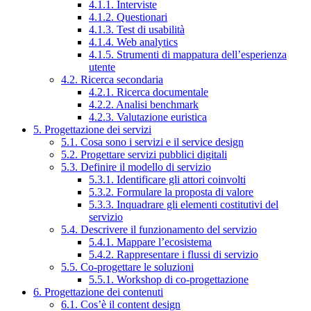
4.1.1. Interviste
4.1.2. Questionari
4.1.3. Test di usabilità
4.1.4. Web analytics
4.1.5. Strumenti di mappatura dell’esperienza
utente
4.2. Ricerca secondaria
4.2.1. Ricerca documentale
4.2.2. Analisi benchmark
4.2.3. Valutazione euristica
5. Progettazione dei servizi
5.1. Cosa sono i servizi e il service design
5.2. Progettare servizi pubblici digitali
5.3. Definire il modello di servizio
5.3.1. Identificare gli attori coinvolti
5.3.2. Formulare la proposta di valore
5.3.3. Inquadrare gli elementi costitutivi del
servizio
5.4. Descrivere il funzionamento del servizio
5.4.1. Mappare l’ecosistema
5.4.2. Rappresentare i flussi di servizio
5.5. Co-progettare le soluzioni
5.5.1. Workshop di co-progettazione
6. Progettazione dei contenuti
6.1. Cos’è il content design