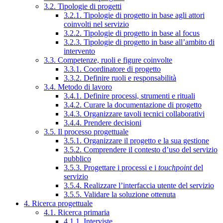
3.2. Tipologie di progetti
3.2.1. Tipologie di progetto in base agli attori
coinvolti nel servizio
3.2.2. Tipologie di progetto in base al focus
3.2.3. Tipologie di progetto in base all’ambito di
intervento
3.3. Competenze, ruoli e figure coinvolte
3.3.1. Coordinatore di progetto
3.3.2. Definire ruoli e responsabilità
3.4. Metodo di lavoro
3.4.1. Definire processi, strumenti e rituali
3.4.2. Curare la documentazione di progetto
3.4.3. Organizzare tavoli tecnici collaborativi
3.4.4. Prendere decisioni
3.5. Il processo progettuale
3.5.1. Organizzare il progetto e la sua gestione
3.5.2. Comprendere il contesto d’uso del servizio
pubblico
3.5.3. Progettare i processi e i
touchpoint
del
servizio
3.5.4. Realizzare l’interfaccia utente del servizio
3.5.5. Validare la soluzione ottenuta
4. Ricerca progettuale
4.1. Ricerca primaria
4.1.1. Interviste