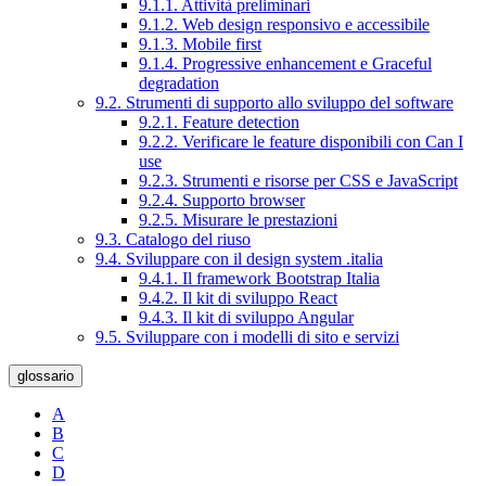
9.1.1. Attività preliminari
9.1.2. Web design responsivo e accessibile
9.1.3. Mobile first
9.1.4. Progressive enhancement e Graceful
degradation
9.2. Strumenti di supporto allo sviluppo del software
9.2.1. Feature detection
9.2.2. Verificare le feature disponibili con Can I
use
9.2.3. Strumenti e risorse per CSS e JavaScript
9.2.4. Supporto browser
9.2.5. Misurare le prestazioni
9.3. Catalogo del riuso
9.4. Sviluppare con il design system .italia
9.4.1. Il framework Bootstrap Italia
9.4.2. Il kit di sviluppo React
9.4.3. Il kit di sviluppo Angular
9.5. Sviluppare con i modelli di sito e servizi
glossario
A
B
C
D