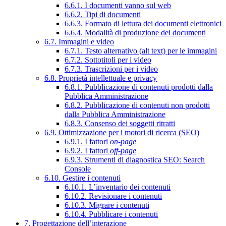
6.6.1. I documenti vanno sul web
6.6.2. Tipi di documenti
6.6.3. Formato di lettura dei documenti elettronici
6.6.4. Modalità di produzione dei documenti
6.7. Immagini e video
6.7.1. Testo alternativo (alt text) per le immagini
6.7.2. Sottotitoli per i video
6.7.3. Trascrizioni per i video
6.8. Proprietà intellettuale e privacy
6.8.1. Pubblicazione di contenuti prodotti dalla
Pubblica Amministrazione
6.8.2. Pubblicazione di contenuti non prodotti
dalla Pubblica Amministrazione
6.8.3. Consenso dei soggetti ritratti
6.9. Ottimizzazione per i motori di ricerca (SEO)
6.9.1. I fattori
on-page
6.9.2. I fattori
off-page
6.9.3. Strumenti di diagnostica SEO: Search
Console
6.10. Gestire i contenuti
6.10.1. L’inventario dei contenuti
6.10.2. Revisionare i contenuti
6.10.3. Migrare i contenuti
6.10.4. Pubblicare i contenuti
7. Progettazione dell’interazione