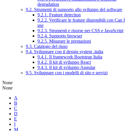
degradation
9.2. Strumenti di supporto allo sviluppo del software
9.2.1. Feature detection
9.2.2. Verificare le feature disponibili con Can I
use
9.2.3. Strumenti e risorse per CSS e JavaScript
9.2.4. Supporto browser
9.2.5. Misurare le prestazioni
9.3. Catalogo del riuso
9.4. Sviluppare con il design system .italia
9.4.1. Il framework Bootstrap Italia
9.4.2. Il kit di sviluppo React
9.4.3. Il kit di sviluppo Angular
9.5. Sviluppare con i modelli di sito e servizi
None
None
A
B
C
D
E
I
M