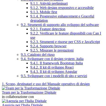
9.1.1. Attività preliminari
9.1.2. Web design responsivo e accessibile
9.1.3. Mobile first
9.1.4. Progressive enhancement e Graceful
degradation
9.2. Strumenti di supporto allo sviluppo del software
9.2.1. Feature detection
9.2.2. Verificare le feature disponibili con Can I
use
9.2.3. Strumenti e risorse per CSS e JavaScript
9.2.4. Supporto browser
9.2.5. Misurare le prestazioni
9.3. Catalogo del riuso
9.4. Sviluppare con il design system .italia
9.4.1. Il framework Bootstrap Italia
9.4.2. Il kit di sviluppo React
9.4.3. Il kit di sviluppo Angular
9.5. Sviluppare con i modelli di sito e servizi
1. Scopo, destinatari e uso del Manuale operativo di design
Team per la Trasformazione Digitale
in collaborazione con
Agenzia per l'Italia Digitale