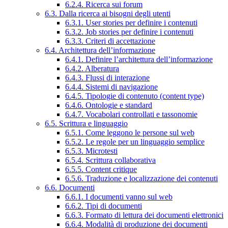
6.2.4. Ricerca sui forum
6.3. Dalla ricerca ai bisogni degli utenti
6.3.1. User stories per definire i contenuti
6.3.2. Job stories per definire i contenuti
6.3.3. Criteri di accettazione
6.4. Architettura dell’informazione
6.4.1. Definire l’architettura dell’informazione
6.4.2. Alberatura
6.4.3. Flussi di interazione
6.4.4. Sistemi di navigazione
6.4.5. Tipologie di contenuto (content type)
6.4.6. Ontologie e standard
6.4.7. Vocabolari controllati e tassonomie
6.5. Scrittura e linguaggio
6.5.1. Come leggono le persone sul web
6.5.2. Le regole per un linguaggio semplice
6.5.3. Microtesti
6.5.4. Scrittura collaborativa
6.5.5. Content critique
6.5.6. Traduzione e localizzazione dei contenuti
6.6. Documenti
6.6.1. I documenti vanno sul web
6.6.2. Tipi di documenti
6.6.3. Formato di lettura dei documenti elettronici
6.6.4. Modalità di produzione dei documenti