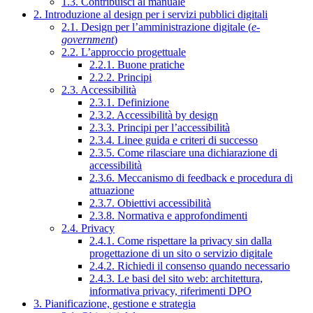
1.3. Contribuisci al manuale
2. Introduzione al design per i servizi pubblici digitali
2.1. Design per l’amministrazione digitale (
e-
government
)
2.2. L’approccio progettuale
2.2.1. Buone pratiche
2.2.2. Principi
2.3. Accessibilità
2.3.1. Definizione
2.3.2. Accessibilità by design
2.3.3. Principi per l’accessibilità
2.3.4. Linee guida e criteri di successo
2.3.5. Come rilasciare una dichiarazione di
accessibilità
2.3.6. Meccanismo di feedback e procedura di
attuazione
2.3.7. Obiettivi accessibilità
2.3.8. Normativa e approfondimenti
2.4. Privacy
2.4.1. Come rispettare la privacy sin dalla
progettazione di un sito o servizio digitale
2.4.2. Richiedi il consenso quando necessario
2.4.3. Le basi del sito web: architettura,
informativa privacy, riferimenti DPO
3. Pianificazione, gestione e strategia