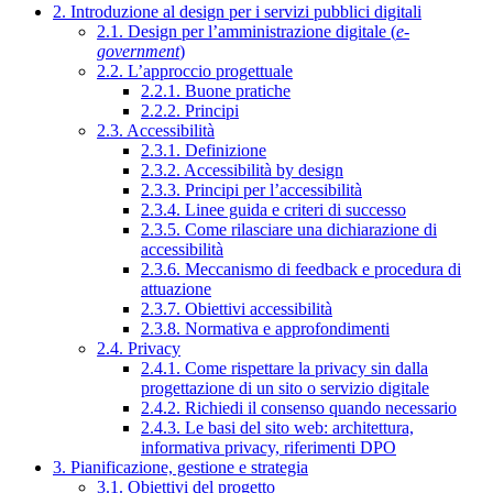
2. Introduzione al design per i servizi pubblici digitali
2.1. Design per l’amministrazione digitale (
e-
government
)
2.2. L’approccio progettuale
2.2.1. Buone pratiche
2.2.2. Principi
2.3. Accessibilità
2.3.1. Definizione
2.3.2. Accessibilità by design
2.3.3. Principi per l’accessibilità
2.3.4. Linee guida e criteri di successo
2.3.5. Come rilasciare una dichiarazione di
accessibilità
2.3.6. Meccanismo di feedback e procedura di
attuazione
2.3.7. Obiettivi accessibilità
2.3.8. Normativa e approfondimenti
2.4. Privacy
2.4.1. Come rispettare la privacy sin dalla
progettazione di un sito o servizio digitale
2.4.2. Richiedi il consenso quando necessario
2.4.3. Le basi del sito web: architettura,
informativa privacy, riferimenti DPO
3. Pianificazione, gestione e strategia
3.1. Obiettivi del progetto