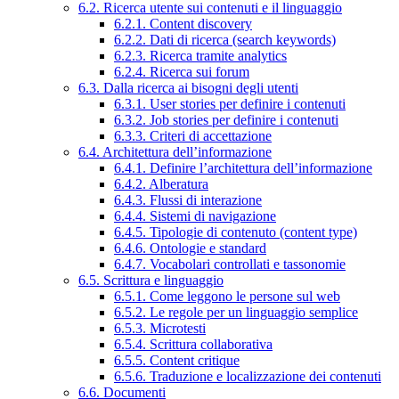
6.2. Ricerca utente sui contenuti e il linguaggio
6.2.1. Content discovery
6.2.2. Dati di ricerca (search keywords)
6.2.3. Ricerca tramite analytics
6.2.4. Ricerca sui forum
6.3. Dalla ricerca ai bisogni degli utenti
6.3.1. User stories per definire i contenuti
6.3.2. Job stories per definire i contenuti
6.3.3. Criteri di accettazione
6.4. Architettura dell’informazione
6.4.1. Definire l’architettura dell’informazione
6.4.2. Alberatura
6.4.3. Flussi di interazione
6.4.4. Sistemi di navigazione
6.4.5. Tipologie di contenuto (content type)
6.4.6. Ontologie e standard
6.4.7. Vocabolari controllati e tassonomie
6.5. Scrittura e linguaggio
6.5.1. Come leggono le persone sul web
6.5.2. Le regole per un linguaggio semplice
6.5.3. Microtesti
6.5.4. Scrittura collaborativa
6.5.5. Content critique
6.5.6. Traduzione e localizzazione dei contenuti
6.6. Documenti