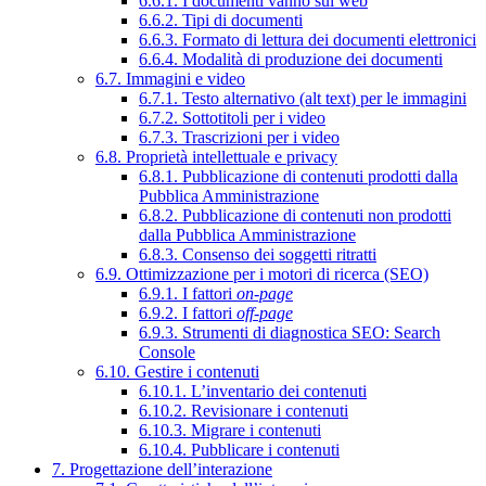
6.6.1. I documenti vanno sul web
6.6.2. Tipi di documenti
6.6.3. Formato di lettura dei documenti elettronici
6.6.4. Modalità di produzione dei documenti
6.7. Immagini e video
6.7.1. Testo alternativo (alt text) per le immagini
6.7.2. Sottotitoli per i video
6.7.3. Trascrizioni per i video
6.8. Proprietà intellettuale e privacy
6.8.1. Pubblicazione di contenuti prodotti dalla
Pubblica Amministrazione
6.8.2. Pubblicazione di contenuti non prodotti
dalla Pubblica Amministrazione
6.8.3. Consenso dei soggetti ritratti
6.9. Ottimizzazione per i motori di ricerca (SEO)
6.9.1. I fattori
on-page
6.9.2. I fattori
off-page
6.9.3. Strumenti di diagnostica SEO: Search
Console
6.10. Gestire i contenuti
6.10.1. L’inventario dei contenuti
6.10.2. Revisionare i contenuti
6.10.3. Migrare i contenuti
6.10.4. Pubblicare i contenuti
7. Progettazione dell’interazione