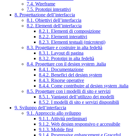
7.4. Wireframe
7.5. Prototipi interattivi
8. Progettazione dell’interfaccia
8.1. Obiettivi dell’interfaccia
8.2. Elementi dell’interfaccia
8.2.1. Elementi di composizione
8.2.2. Elementi interattivi
8.2.3. Elementi testuali (microtesti)
8.3. Progettare e costruire in alta fedeltà
8.3.1. Layout di pagina
8.3.2. Prototipi in alta fedeltà
8.4. Progettare con il design system .italia
8.4.1. Documentazione
8.4.2. Benefici del design system
8.4.3. Risorse operative
8.4.4. Come contribuire al design system .italia
8.5. Progettare con i modelli di sito e servizi
8.5.1. Vantaggi dell’utilizzo dei modelli
8.5.2. I modelli di sito e servizi disponibili
9. Sviluppo dell’interfaccia
9.1. Approccio allo sviluppo
9.1.1. Attività preliminari
9.1.2. Web design responsivo e accessibile
9.1.3. Mobile first
9.1.4. Progressive enhancement e Graceful