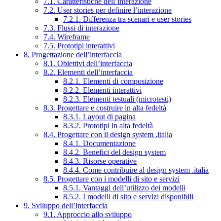
7.1. Caratteristiche dell’interazione
7.2. User stories per definire l’interazione
7.2.1. Differenza tra scenari e user stories
7.3. Flussi di interazione
7.4. Wireframe
7.5. Prototipi interattivi
8. Progettazione dell’interfaccia
8.1. Obiettivi dell’interfaccia
8.2. Elementi dell’interfaccia
8.2.1. Elementi di composizione
8.2.2. Elementi interattivi
8.2.3. Elementi testuali (microtesti)
8.3. Progettare e costruire in alta fedeltà
8.3.1. Layout di pagina
8.3.2. Prototipi in alta fedeltà
8.4. Progettare con il design system .italia
8.4.1. Documentazione
8.4.2. Benefici del design system
8.4.3. Risorse operative
8.4.4. Come contribuire al design system .italia
8.5. Progettare con i modelli di sito e servizi
8.5.1. Vantaggi dell’utilizzo dei modelli
8.5.2. I modelli di sito e servizi disponibili
9. Sviluppo dell’interfaccia
9.1. Approccio allo sviluppo