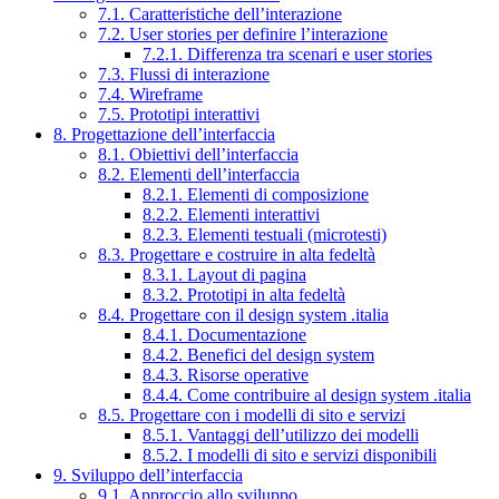
7.1. Caratteristiche dell’interazione
7.2. User stories per definire l’interazione
7.2.1. Differenza tra scenari e user stories
7.3. Flussi di interazione
7.4. Wireframe
7.5. Prototipi interattivi
8. Progettazione dell’interfaccia
8.1. Obiettivi dell’interfaccia
8.2. Elementi dell’interfaccia
8.2.1. Elementi di composizione
8.2.2. Elementi interattivi
8.2.3. Elementi testuali (microtesti)
8.3. Progettare e costruire in alta fedeltà
8.3.1. Layout di pagina
8.3.2. Prototipi in alta fedeltà
8.4. Progettare con il design system .italia
8.4.1. Documentazione
8.4.2. Benefici del design system
8.4.3. Risorse operative
8.4.4. Come contribuire al design system .italia
8.5. Progettare con i modelli di sito e servizi
8.5.1. Vantaggi dell’utilizzo dei modelli
8.5.2. I modelli di sito e servizi disponibili
9. Sviluppo dell’interfaccia
9.1. Approccio allo sviluppo