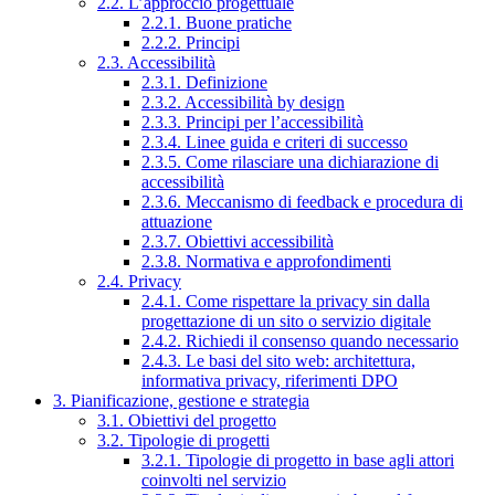
2.2. L’approccio progettuale
2.2.1. Buone pratiche
2.2.2. Principi
2.3. Accessibilità
2.3.1. Definizione
2.3.2. Accessibilità by design
2.3.3. Principi per l’accessibilità
2.3.4. Linee guida e criteri di successo
2.3.5. Come rilasciare una dichiarazione di
accessibilità
2.3.6. Meccanismo di feedback e procedura di
attuazione
2.3.7. Obiettivi accessibilità
2.3.8. Normativa e approfondimenti
2.4. Privacy
2.4.1. Come rispettare la privacy sin dalla
progettazione di un sito o servizio digitale
2.4.2. Richiedi il consenso quando necessario
2.4.3. Le basi del sito web: architettura,
informativa privacy, riferimenti DPO
3. Pianificazione, gestione e strategia
3.1. Obiettivi del progetto
3.2. Tipologie di progetti
3.2.1. Tipologie di progetto in base agli attori
coinvolti nel servizio