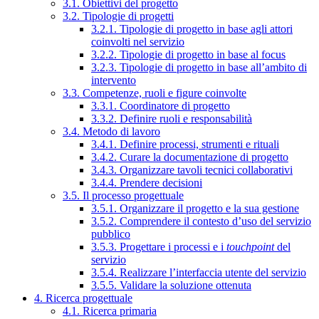
3.1. Obiettivi del progetto
3.2. Tipologie di progetti
3.2.1. Tipologie di progetto in base agli attori
coinvolti nel servizio
3.2.2. Tipologie di progetto in base al focus
3.2.3. Tipologie di progetto in base all’ambito di
intervento
3.3. Competenze, ruoli e figure coinvolte
3.3.1. Coordinatore di progetto
3.3.2. Definire ruoli e responsabilità
3.4. Metodo di lavoro
3.4.1. Definire processi, strumenti e rituali
3.4.2. Curare la documentazione di progetto
3.4.3. Organizzare tavoli tecnici collaborativi
3.4.4. Prendere decisioni
3.5. Il processo progettuale
3.5.1. Organizzare il progetto e la sua gestione
3.5.2. Comprendere il contesto d’uso del servizio
pubblico
3.5.3. Progettare i processi e i
touchpoint
del
servizio
3.5.4. Realizzare l’interfaccia utente del servizio
3.5.5. Validare la soluzione ottenuta
4. Ricerca progettuale
4.1. Ricerca primaria