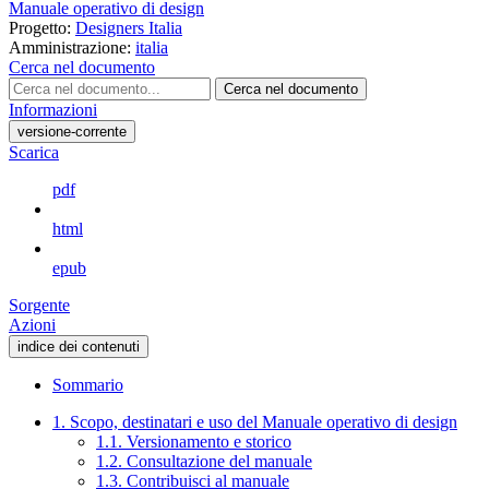
Manuale operativo di design
Progetto:
Designers Italia
Amministrazione:
italia
Cerca nel documento
Cerca nel documento
Informazioni
versione-corrente
Scarica
pdf
html
epub
Sorgente
Azioni
indice dei contenuti
Sommario
1. Scopo, destinatari e uso del Manuale operativo di design
1.1. Versionamento e storico
1.2. Consultazione del manuale
1.3. Contribuisci al manuale