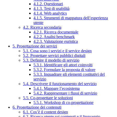
4.1.2. Questionari
4.1.3. Test di usabilità
4.1.4. Web analytics
4.1.5. Strumenti di mappatura dell’esperienza
utente
4.2. Ricerca secondaria
4.2.1. Ricerca documentale
4.2.2. Analisi benchmark
4.2.3. Valutazione euristica
5. Progettazione dei servizi
5.1. Cosa sono i servizi e il service design
5.2. Progettare servizi pubblici digitali
5.3. Definire il modello di servizio
5.3.1. Identificare gli attori coinvolti
5.3.2. Formulare la proposta di valore
5.3.3. Inquadrare gli elementi costitutivi del
servizio
5.4. Descrivere il funzionamento del servizio
5.4.1. Mappare l’ecosistema
5.4.2. Rappresentare i flussi di servizio
5.5. Co-progettare le soluzioni
5.5.1. Workshop di co-progettazione
6. Progettazione dei contenuti
6.1. Cos’è il content design
6.2. Ricerca utente sui contenuti e il linguaggio