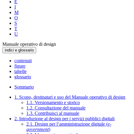
E
I
M
O
S
T
U
Manuale operativo di design
indici e glossario
contenuti
figure
tabelle
glossario
Sommario
1. Scopo, destinatari e uso del Manuale operativo di design
1.1. Versionamento e storico
1.2. Consultazione del manuale
1.3. Contribuisci al manuale
2. Introduzione al design per i servizi pubblici digitali
2.1. Design per l’amministrazione digitale (
e-
government
)