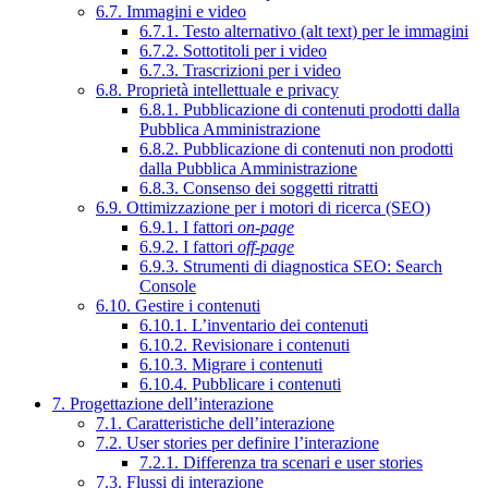
6.7. Immagini e video
6.7.1. Testo alternativo (alt text) per le immagini
6.7.2. Sottotitoli per i video
6.7.3. Trascrizioni per i video
6.8. Proprietà intellettuale e privacy
6.8.1. Pubblicazione di contenuti prodotti dalla
Pubblica Amministrazione
6.8.2. Pubblicazione di contenuti non prodotti
dalla Pubblica Amministrazione
6.8.3. Consenso dei soggetti ritratti
6.9. Ottimizzazione per i motori di ricerca (SEO)
6.9.1. I fattori
on-page
6.9.2. I fattori
off-page
6.9.3. Strumenti di diagnostica SEO: Search
Console
6.10. Gestire i contenuti
6.10.1. L’inventario dei contenuti
6.10.2. Revisionare i contenuti
6.10.3. Migrare i contenuti
6.10.4. Pubblicare i contenuti
7. Progettazione dell’interazione
7.1. Caratteristiche dell’interazione
7.2. User stories per definire l’interazione
7.2.1. Differenza tra scenari e user stories
7.3. Flussi di interazione