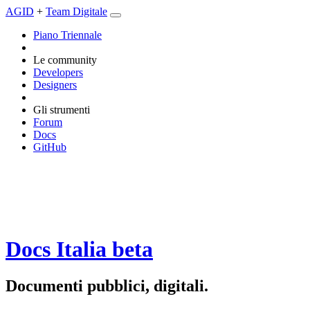
AGID
+
Team Digitale
Piano Triennale
Le community
Developers
Designers
Gli strumenti
Forum
Docs
GitHub
Docs Italia
beta
Documenti pubblici, digitali.