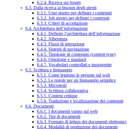
6.2.4. Ricerca sui forum
6.3. Dalla ricerca ai bisogni degli utenti
6.3.1. User stories per definire i contenuti
6.3.2. Job stories per definire i contenuti
6.3.3. Criteri di accettazione
6.4. Architettura dell’informazione
6.4.1. Definire l’architettura dell’informazione
6.4.2. Alberatura
6.4.3. Flussi di interazione
6.4.4. Sistemi di navigazione
6.4.5. Tipologie di contenuto (content type)
6.4.6. Ontologie e standard
6.4.7. Vocabolari controllati e tassonomie
6.5. Scrittura e linguaggio
6.5.1. Come leggono le persone sul web
6.5.2. Le regole per un linguaggio semplice
6.5.3. Microtesti
6.5.4. Scrittura collaborativa
6.5.5. Content critique
6.5.6. Traduzione e localizzazione dei contenuti
6.6. Documenti
6.6.1. I documenti vanno sul web
6.6.2. Tipi di documenti
6.6.3. Formato di lettura dei documenti elettronici
6.6.4. Modalità di produzione dei documenti