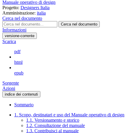
Manuale operativo di design
Progetto:
Designers Italia
Amministrazione:
italia
Cerca nel documento
Cerca nel documento
Informazioni
versione-corrente
Scarica
pdf
html
epub
Sorgente
Azioni
indice dei contenuti
Sommario
1. Scopo, destinatari e uso del Manuale operativo di design
1.1. Versionamento e storico
1.2. Consultazione del manuale
1.3. Contribuisci al manuale