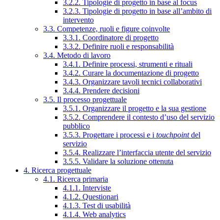
3.2.2. Tipologie di progetto in base al focus
3.2.3. Tipologie di progetto in base all’ambito di
intervento
3.3. Competenze, ruoli e figure coinvolte
3.3.1. Coordinatore di progetto
3.3.2. Definire ruoli e responsabilità
3.4. Metodo di lavoro
3.4.1. Definire processi, strumenti e rituali
3.4.2. Curare la documentazione di progetto
3.4.3. Organizzare tavoli tecnici collaborativi
3.4.4. Prendere decisioni
3.5. Il processo progettuale
3.5.1. Organizzare il progetto e la sua gestione
3.5.2. Comprendere il contesto d’uso del servizio
pubblico
3.5.3. Progettare i processi e i
touchpoint
del
servizio
3.5.4. Realizzare l’interfaccia utente del servizio
3.5.5. Validare la soluzione ottenuta
4. Ricerca progettuale
4.1. Ricerca primaria
4.1.1. Interviste
4.1.2. Questionari
4.1.3. Test di usabilità
4.1.4. Web analytics