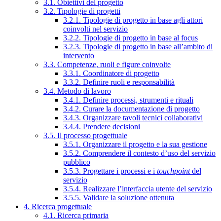
3.1. Obiettivi del progetto
3.2. Tipologie di progetti
3.2.1. Tipologie di progetto in base agli attori
coinvolti nel servizio
3.2.2. Tipologie di progetto in base al focus
3.2.3. Tipologie di progetto in base all’ambito di
intervento
3.3. Competenze, ruoli e figure coinvolte
3.3.1. Coordinatore di progetto
3.3.2. Definire ruoli e responsabilità
3.4. Metodo di lavoro
3.4.1. Definire processi, strumenti e rituali
3.4.2. Curare la documentazione di progetto
3.4.3. Organizzare tavoli tecnici collaborativi
3.4.4. Prendere decisioni
3.5. Il processo progettuale
3.5.1. Organizzare il progetto e la sua gestione
3.5.2. Comprendere il contesto d’uso del servizio
pubblico
3.5.3. Progettare i processi e i
touchpoint
del
servizio
3.5.4. Realizzare l’interfaccia utente del servizio
3.5.5. Validare la soluzione ottenuta
4. Ricerca progettuale
4.1. Ricerca primaria