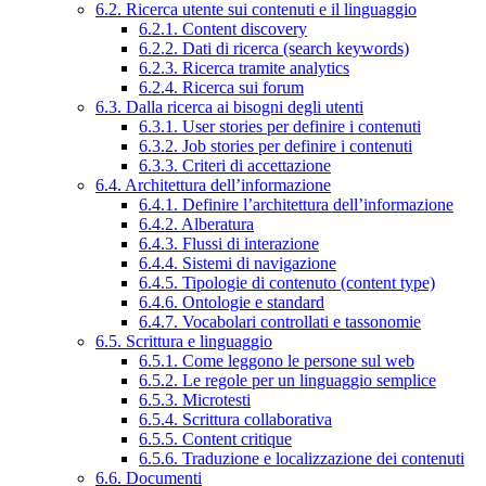
6.2. Ricerca utente sui contenuti e il linguaggio
6.2.1. Content discovery
6.2.2. Dati di ricerca (search keywords)
6.2.3. Ricerca tramite analytics
6.2.4. Ricerca sui forum
6.3. Dalla ricerca ai bisogni degli utenti
6.3.1. User stories per definire i contenuti
6.3.2. Job stories per definire i contenuti
6.3.3. Criteri di accettazione
6.4. Architettura dell’informazione
6.4.1. Definire l’architettura dell’informazione
6.4.2. Alberatura
6.4.3. Flussi di interazione
6.4.4. Sistemi di navigazione
6.4.5. Tipologie di contenuto (content type)
6.4.6. Ontologie e standard
6.4.7. Vocabolari controllati e tassonomie
6.5. Scrittura e linguaggio
6.5.1. Come leggono le persone sul web
6.5.2. Le regole per un linguaggio semplice
6.5.3. Microtesti
6.5.4. Scrittura collaborativa
6.5.5. Content critique
6.5.6. Traduzione e localizzazione dei contenuti
6.6. Documenti