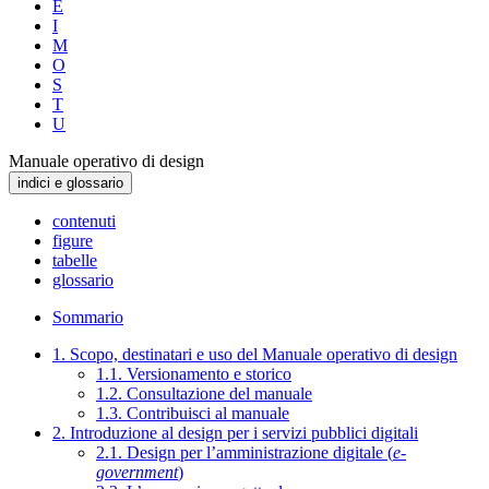
E
I
M
O
S
T
U
Manuale operativo di design
indici e glossario
contenuti
figure
tabelle
glossario
Sommario
1. Scopo, destinatari e uso del Manuale operativo di design
1.1. Versionamento e storico
1.2. Consultazione del manuale
1.3. Contribuisci al manuale
2. Introduzione al design per i servizi pubblici digitali
2.1. Design per l’amministrazione digitale (
e-
government
)