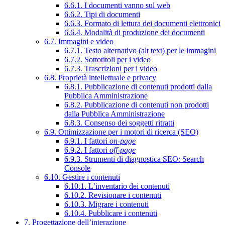
6.6.1. I documenti vanno sul web
6.6.2. Tipi di documenti
6.6.3. Formato di lettura dei documenti elettronici
6.6.4. Modalità di produzione dei documenti
6.7. Immagini e video
6.7.1. Testo alternativo (alt text) per le immagini
6.7.2. Sottotitoli per i video
6.7.3. Trascrizioni per i video
6.8. Proprietà intellettuale e privacy
6.8.1. Pubblicazione di contenuti prodotti dalla
Pubblica Amministrazione
6.8.2. Pubblicazione di contenuti non prodotti
dalla Pubblica Amministrazione
6.8.3. Consenso dei soggetti ritratti
6.9. Ottimizzazione per i motori di ricerca (SEO)
6.9.1. I fattori
on-page
6.9.2. I fattori
off-page
6.9.3. Strumenti di diagnostica SEO: Search
Console
6.10. Gestire i contenuti
6.10.1. L’inventario dei contenuti
6.10.2. Revisionare i contenuti
6.10.3. Migrare i contenuti
6.10.4. Pubblicare i contenuti
7. Progettazione dell’interazione