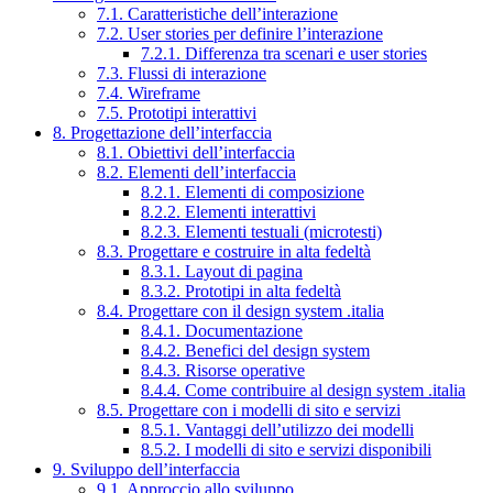
7.1. Caratteristiche dell’interazione
7.2. User stories per definire l’interazione
7.2.1. Differenza tra scenari e user stories
7.3. Flussi di interazione
7.4. Wireframe
7.5. Prototipi interattivi
8. Progettazione dell’interfaccia
8.1. Obiettivi dell’interfaccia
8.2. Elementi dell’interfaccia
8.2.1. Elementi di composizione
8.2.2. Elementi interattivi
8.2.3. Elementi testuali (microtesti)
8.3. Progettare e costruire in alta fedeltà
8.3.1. Layout di pagina
8.3.2. Prototipi in alta fedeltà
8.4. Progettare con il design system .italia
8.4.1. Documentazione
8.4.2. Benefici del design system
8.4.3. Risorse operative
8.4.4. Come contribuire al design system .italia
8.5. Progettare con i modelli di sito e servizi
8.5.1. Vantaggi dell’utilizzo dei modelli
8.5.2. I modelli di sito e servizi disponibili
9. Sviluppo dell’interfaccia
9.1. Approccio allo sviluppo