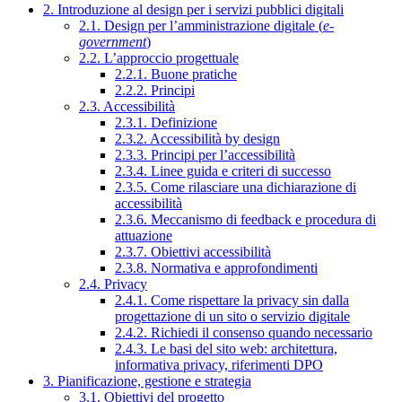
2. Introduzione al design per i servizi pubblici digitali
2.1. Design per l’amministrazione digitale (
e-
government
)
2.2. L’approccio progettuale
2.2.1. Buone pratiche
2.2.2. Principi
2.3. Accessibilità
2.3.1. Definizione
2.3.2. Accessibilità by design
2.3.3. Principi per l’accessibilità
2.3.4. Linee guida e criteri di successo
2.3.5. Come rilasciare una dichiarazione di
accessibilità
2.3.6. Meccanismo di feedback e procedura di
attuazione
2.3.7. Obiettivi accessibilità
2.3.8. Normativa e approfondimenti
2.4. Privacy
2.4.1. Come rispettare la privacy sin dalla
progettazione di un sito o servizio digitale
2.4.2. Richiedi il consenso quando necessario
2.4.3. Le basi del sito web: architettura,
informativa privacy, riferimenti DPO
3. Pianificazione, gestione e strategia
3.1. Obiettivi del progetto