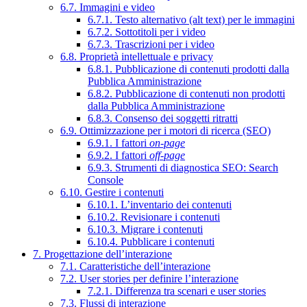
6.7. Immagini e video
6.7.1. Testo alternativo (alt text) per le immagini
6.7.2. Sottotitoli per i video
6.7.3. Trascrizioni per i video
6.8. Proprietà intellettuale e privacy
6.8.1. Pubblicazione di contenuti prodotti dalla
Pubblica Amministrazione
6.8.2. Pubblicazione di contenuti non prodotti
dalla Pubblica Amministrazione
6.8.3. Consenso dei soggetti ritratti
6.9. Ottimizzazione per i motori di ricerca (SEO)
6.9.1. I fattori
on-page
6.9.2. I fattori
off-page
6.9.3. Strumenti di diagnostica SEO: Search
Console
6.10. Gestire i contenuti
6.10.1. L’inventario dei contenuti
6.10.2. Revisionare i contenuti
6.10.3. Migrare i contenuti
6.10.4. Pubblicare i contenuti
7. Progettazione dell’interazione
7.1. Caratteristiche dell’interazione
7.2. User stories per definire l’interazione
7.2.1. Differenza tra scenari e user stories
7.3. Flussi di interazione