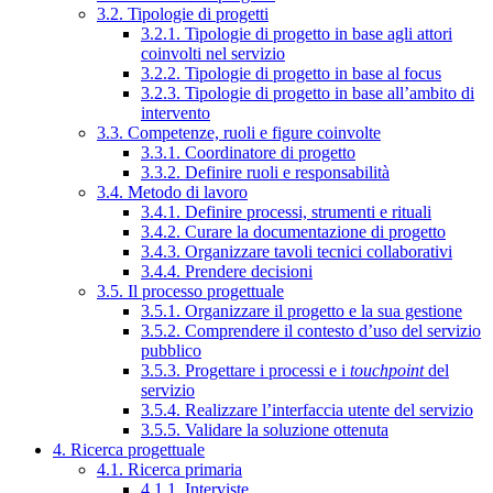
3.2. Tipologie di progetti
3.2.1. Tipologie di progetto in base agli attori
coinvolti nel servizio
3.2.2. Tipologie di progetto in base al focus
3.2.3. Tipologie di progetto in base all’ambito di
intervento
3.3. Competenze, ruoli e figure coinvolte
3.3.1. Coordinatore di progetto
3.3.2. Definire ruoli e responsabilità
3.4. Metodo di lavoro
3.4.1. Definire processi, strumenti e rituali
3.4.2. Curare la documentazione di progetto
3.4.3. Organizzare tavoli tecnici collaborativi
3.4.4. Prendere decisioni
3.5. Il processo progettuale
3.5.1. Organizzare il progetto e la sua gestione
3.5.2. Comprendere il contesto d’uso del servizio
pubblico
3.5.3. Progettare i processi e i
touchpoint
del
servizio
3.5.4. Realizzare l’interfaccia utente del servizio
3.5.5. Validare la soluzione ottenuta
4. Ricerca progettuale
4.1. Ricerca primaria
4.1.1. Interviste