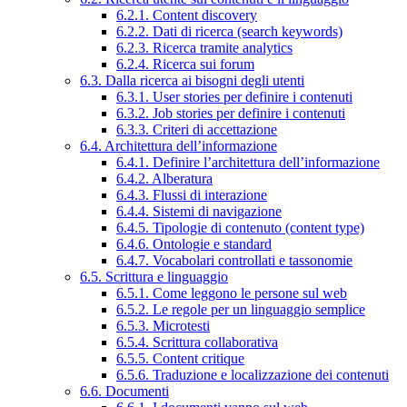
6.2.1. Content discovery
6.2.2. Dati di ricerca (search keywords)
6.2.3. Ricerca tramite analytics
6.2.4. Ricerca sui forum
6.3. Dalla ricerca ai bisogni degli utenti
6.3.1. User stories per definire i contenuti
6.3.2. Job stories per definire i contenuti
6.3.3. Criteri di accettazione
6.4. Architettura dell’informazione
6.4.1. Definire l’architettura dell’informazione
6.4.2. Alberatura
6.4.3. Flussi di interazione
6.4.4. Sistemi di navigazione
6.4.5. Tipologie di contenuto (content type)
6.4.6. Ontologie e standard
6.4.7. Vocabolari controllati e tassonomie
6.5. Scrittura e linguaggio
6.5.1. Come leggono le persone sul web
6.5.2. Le regole per un linguaggio semplice
6.5.3. Microtesti
6.5.4. Scrittura collaborativa
6.5.5. Content critique
6.5.6. Traduzione e localizzazione dei contenuti
6.6. Documenti