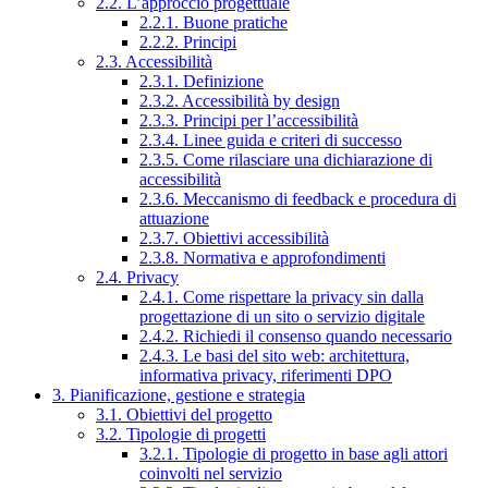
2.2. L’approccio progettuale
2.2.1. Buone pratiche
2.2.2. Principi
2.3. Accessibilità
2.3.1. Definizione
2.3.2. Accessibilità by design
2.3.3. Principi per l’accessibilità
2.3.4. Linee guida e criteri di successo
2.3.5. Come rilasciare una dichiarazione di
accessibilità
2.3.6. Meccanismo di feedback e procedura di
attuazione
2.3.7. Obiettivi accessibilità
2.3.8. Normativa e approfondimenti
2.4. Privacy
2.4.1. Come rispettare la privacy sin dalla
progettazione di un sito o servizio digitale
2.4.2. Richiedi il consenso quando necessario
2.4.3. Le basi del sito web: architettura,
informativa privacy, riferimenti DPO
3. Pianificazione, gestione e strategia
3.1. Obiettivi del progetto
3.2. Tipologie di progetti
3.2.1. Tipologie di progetto in base agli attori
coinvolti nel servizio