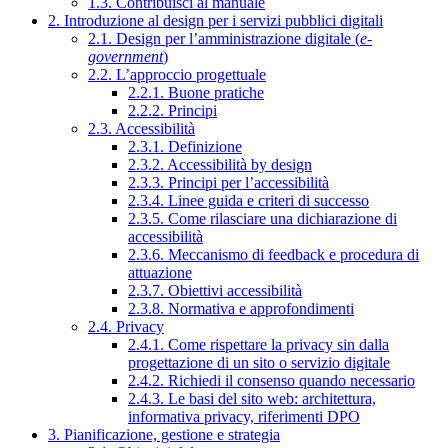
1.3. Contribuisci al manuale
2. Introduzione al design per i servizi pubblici digitali
2.1. Design per l’amministrazione digitale (
e-
government
)
2.2. L’approccio progettuale
2.2.1. Buone pratiche
2.2.2. Principi
2.3. Accessibilità
2.3.1. Definizione
2.3.2. Accessibilità by design
2.3.3. Principi per l’accessibilità
2.3.4. Linee guida e criteri di successo
2.3.5. Come rilasciare una dichiarazione di
accessibilità
2.3.6. Meccanismo di feedback e procedura di
attuazione
2.3.7. Obiettivi accessibilità
2.3.8. Normativa e approfondimenti
2.4. Privacy
2.4.1. Come rispettare la privacy sin dalla
progettazione di un sito o servizio digitale
2.4.2. Richiedi il consenso quando necessario
2.4.3. Le basi del sito web: architettura,
informativa privacy, riferimenti DPO
3. Pianificazione, gestione e strategia