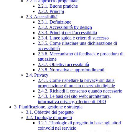
2.2. L’approccio progettuale
2.2.1. Buone pratiche
2.2.2. Principi
2.3. Accessibilità
2.3.1. Definizione
2.3.2. Accessibilità by design
2.3.3. Principi per l’accessibilità
2.3.4. Linee guida e criteri di successo
2.3.5. Come rilasciare una dichiarazione di
accessibilità
2.3.6. Meccanismo di feedback e procedura di
attuazione
2.3.7. Obiettivi accessibilità
2.3.8. Normativa e approfondimenti
2.4. Privacy
2.4.1. Come rispettare la privacy sin dalla
progettazione di un sito o servizio digitale
2.4.2. Richiedi il consenso quando necessario
2.4.3. Le basi del sito web: architettura,
informativa privacy, riferimenti DPO
3. Pianificazione, gestione e strategia
3.1. Obiettivi del progetto
3.2. Tipologie di progetti
3.2.1. Tipologie di progetto in base agli attori
coinvolti nel servizio