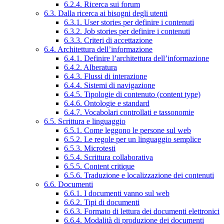
6.2.4. Ricerca sui forum
6.3. Dalla ricerca ai bisogni degli utenti
6.3.1. User stories per definire i contenuti
6.3.2. Job stories per definire i contenuti
6.3.3. Criteri di accettazione
6.4. Architettura dell’informazione
6.4.1. Definire l’architettura dell’informazione
6.4.2. Alberatura
6.4.3. Flussi di interazione
6.4.4. Sistemi di navigazione
6.4.5. Tipologie di contenuto (content type)
6.4.6. Ontologie e standard
6.4.7. Vocabolari controllati e tassonomie
6.5. Scrittura e linguaggio
6.5.1. Come leggono le persone sul web
6.5.2. Le regole per un linguaggio semplice
6.5.3. Microtesti
6.5.4. Scrittura collaborativa
6.5.5. Content critique
6.5.6. Traduzione e localizzazione dei contenuti
6.6. Documenti
6.6.1. I documenti vanno sul web
6.6.2. Tipi di documenti
6.6.3. Formato di lettura dei documenti elettronici
6.6.4. Modalità di produzione dei documenti