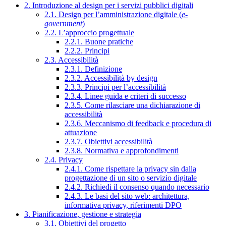
2. Introduzione al design per i servizi pubblici digitali
2.1. Design per l’amministrazione digitale (
e-
government
)
2.2. L’approccio progettuale
2.2.1. Buone pratiche
2.2.2. Principi
2.3. Accessibilità
2.3.1. Definizione
2.3.2. Accessibilità by design
2.3.3. Principi per l’accessibilità
2.3.4. Linee guida e criteri di successo
2.3.5. Come rilasciare una dichiarazione di
accessibilità
2.3.6. Meccanismo di feedback e procedura di
attuazione
2.3.7. Obiettivi accessibilità
2.3.8. Normativa e approfondimenti
2.4. Privacy
2.4.1. Come rispettare la privacy sin dalla
progettazione di un sito o servizio digitale
2.4.2. Richiedi il consenso quando necessario
2.4.3. Le basi del sito web: architettura,
informativa privacy, riferimenti DPO
3. Pianificazione, gestione e strategia
3.1. Obiettivi del progetto