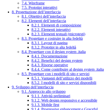
7.4. Wireframe
7.5. Prototipi interattivi
8. Progettazione dell’interfaccia
8.1. Obiettivi dell’interfaccia
8.2. Elementi dell’interfaccia
8.2.1. Elementi di composizione
8.2.2. Elementi interattivi
8.2.3. Elementi testuali (microtesti)
8.3. Progettare e costruire in alta fedeltà
8.3.1. Layout di pagina
8.3.2. Prototipi in alta fedeltà
8.4. Progettare con il design system .italia
8.4.1. Documentazione
8.4.2. Benefici del design system
8.4.3. Risorse operative
8.4.4. Come contribuire al design system .italia
8.5. Progettare con i modelli di sito e servizi
8.5.1. Vantaggi dell’utilizzo dei modelli
8.5.2. I modelli di sito e servizi disponibili
9. Sviluppo dell’interfaccia
9.1. Approccio allo sviluppo
9.1.1. Attività preliminari
9.1.2. Web design responsivo e accessibile
9.1.3. Mobile first
9.1.4. Progressive enhancement e Graceful