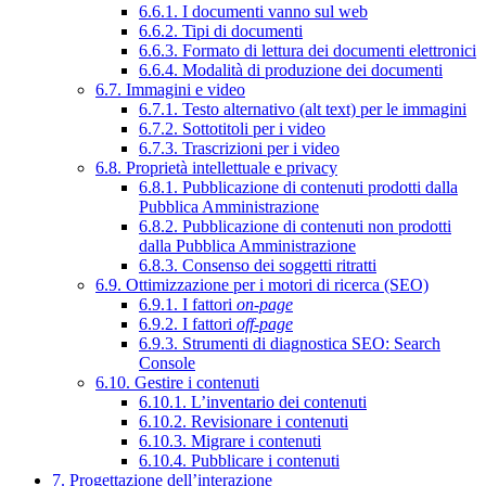
6.6.1. I documenti vanno sul web
6.6.2. Tipi di documenti
6.6.3. Formato di lettura dei documenti elettronici
6.6.4. Modalità di produzione dei documenti
6.7. Immagini e video
6.7.1. Testo alternativo (alt text) per le immagini
6.7.2. Sottotitoli per i video
6.7.3. Trascrizioni per i video
6.8. Proprietà intellettuale e privacy
6.8.1. Pubblicazione di contenuti prodotti dalla
Pubblica Amministrazione
6.8.2. Pubblicazione di contenuti non prodotti
dalla Pubblica Amministrazione
6.8.3. Consenso dei soggetti ritratti
6.9. Ottimizzazione per i motori di ricerca (SEO)
6.9.1. I fattori
on-page
6.9.2. I fattori
off-page
6.9.3. Strumenti di diagnostica SEO: Search
Console
6.10. Gestire i contenuti
6.10.1. L’inventario dei contenuti
6.10.2. Revisionare i contenuti
6.10.3. Migrare i contenuti
6.10.4. Pubblicare i contenuti
7. Progettazione dell’interazione