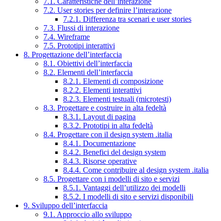
7.1. Caratteristiche dell’interazione
7.2. User stories per definire l’interazione
7.2.1. Differenza tra scenari e user stories
7.3. Flussi di interazione
7.4. Wireframe
7.5. Prototipi interattivi
8. Progettazione dell’interfaccia
8.1. Obiettivi dell’interfaccia
8.2. Elementi dell’interfaccia
8.2.1. Elementi di composizione
8.2.2. Elementi interattivi
8.2.3. Elementi testuali (microtesti)
8.3. Progettare e costruire in alta fedeltà
8.3.1. Layout di pagina
8.3.2. Prototipi in alta fedeltà
8.4. Progettare con il design system .italia
8.4.1. Documentazione
8.4.2. Benefici del design system
8.4.3. Risorse operative
8.4.4. Come contribuire al design system .italia
8.5. Progettare con i modelli di sito e servizi
8.5.1. Vantaggi dell’utilizzo dei modelli
8.5.2. I modelli di sito e servizi disponibili
9. Sviluppo dell’interfaccia
9.1. Approccio allo sviluppo