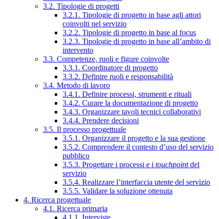
3.2. Tipologie di progetti
3.2.1. Tipologie di progetto in base agli attori
coinvolti nel servizio
3.2.2. Tipologie di progetto in base al focus
3.2.3. Tipologie di progetto in base all’ambito di
intervento
3.3. Competenze, ruoli e figure coinvolte
3.3.1. Coordinatore di progetto
3.3.2. Definire ruoli e responsabilità
3.4. Metodo di lavoro
3.4.1. Definire processi, strumenti e rituali
3.4.2. Curare la documentazione di progetto
3.4.3. Organizzare tavoli tecnici collaborativi
3.4.4. Prendere decisioni
3.5. Il processo progettuale
3.5.1. Organizzare il progetto e la sua gestione
3.5.2. Comprendere il contesto d’uso del servizio
pubblico
3.5.3. Progettare i processi e i
touchpoint
del
servizio
3.5.4. Realizzare l’interfaccia utente del servizio
3.5.5. Validare la soluzione ottenuta
4. Ricerca progettuale
4.1. Ricerca primaria
4.1.1. Interviste