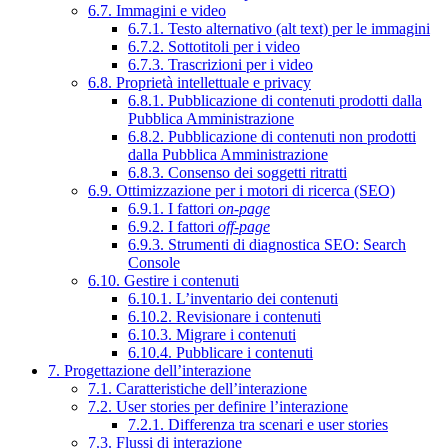
6.7. Immagini e video
6.7.1. Testo alternativo (alt text) per le immagini
6.7.2. Sottotitoli per i video
6.7.3. Trascrizioni per i video
6.8. Proprietà intellettuale e privacy
6.8.1. Pubblicazione di contenuti prodotti dalla
Pubblica Amministrazione
6.8.2. Pubblicazione di contenuti non prodotti
dalla Pubblica Amministrazione
6.8.3. Consenso dei soggetti ritratti
6.9. Ottimizzazione per i motori di ricerca (SEO)
6.9.1. I fattori
on-page
6.9.2. I fattori
off-page
6.9.3. Strumenti di diagnostica SEO: Search
Console
6.10. Gestire i contenuti
6.10.1. L’inventario dei contenuti
6.10.2. Revisionare i contenuti
6.10.3. Migrare i contenuti
6.10.4. Pubblicare i contenuti
7. Progettazione dell’interazione
7.1. Caratteristiche dell’interazione
7.2. User stories per definire l’interazione
7.2.1. Differenza tra scenari e user stories
7.3. Flussi di interazione