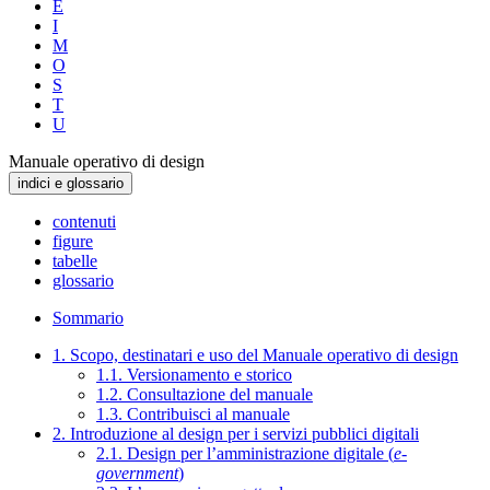
E
I
M
O
S
T
U
Manuale operativo di design
indici e glossario
contenuti
figure
tabelle
glossario
Sommario
1. Scopo, destinatari e uso del Manuale operativo di design
1.1. Versionamento e storico
1.2. Consultazione del manuale
1.3. Contribuisci al manuale
2. Introduzione al design per i servizi pubblici digitali
2.1. Design per l’amministrazione digitale (
e-
government
)