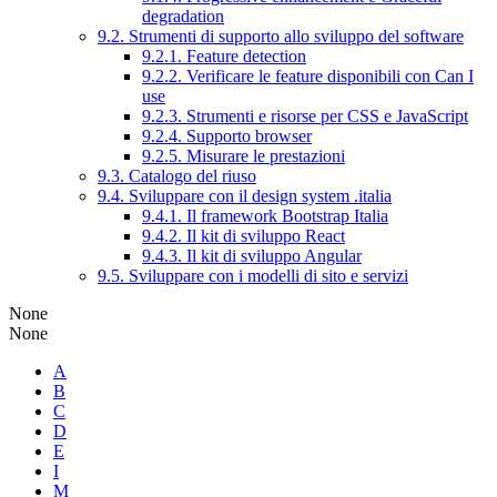
degradation
9.2. Strumenti di supporto allo sviluppo del software
9.2.1. Feature detection
9.2.2. Verificare le feature disponibili con Can I
use
9.2.3. Strumenti e risorse per CSS e JavaScript
9.2.4. Supporto browser
9.2.5. Misurare le prestazioni
9.3. Catalogo del riuso
9.4. Sviluppare con il design system .italia
9.4.1. Il framework Bootstrap Italia
9.4.2. Il kit di sviluppo React
9.4.3. Il kit di sviluppo Angular
9.5. Sviluppare con i modelli di sito e servizi
None
None
A
B
C
D
E
I
M