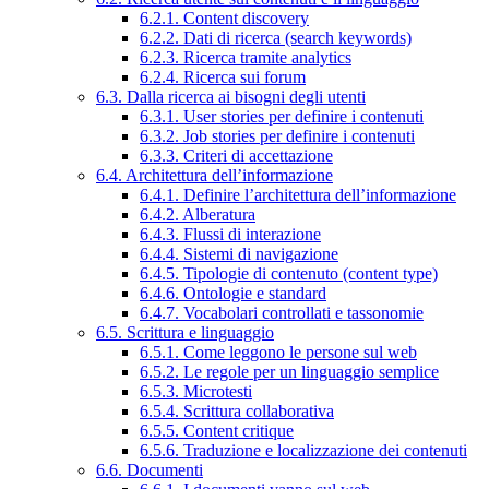
6.2.1. Content discovery
6.2.2. Dati di ricerca (search keywords)
6.2.3. Ricerca tramite analytics
6.2.4. Ricerca sui forum
6.3. Dalla ricerca ai bisogni degli utenti
6.3.1. User stories per definire i contenuti
6.3.2. Job stories per definire i contenuti
6.3.3. Criteri di accettazione
6.4. Architettura dell’informazione
6.4.1. Definire l’architettura dell’informazione
6.4.2. Alberatura
6.4.3. Flussi di interazione
6.4.4. Sistemi di navigazione
6.4.5. Tipologie di contenuto (content type)
6.4.6. Ontologie e standard
6.4.7. Vocabolari controllati e tassonomie
6.5. Scrittura e linguaggio
6.5.1. Come leggono le persone sul web
6.5.2. Le regole per un linguaggio semplice
6.5.3. Microtesti
6.5.4. Scrittura collaborativa
6.5.5. Content critique
6.5.6. Traduzione e localizzazione dei contenuti
6.6. Documenti