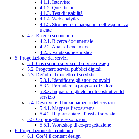
4.1.1. Interviste
4.1.2. Questionari
4.1.3. Test di usabilità
4.1.4. Web analytics
4.1.5. Strumenti di mappatura dell’esperienza
utente
4.2. Ricerca secondaria
4.2.1. Ricerca documentale
4.2.2. Analisi benchmark
4.2.3. Valutazione euristica
5. Progettazione dei servizi
5.1. Cosa sono i servizi e il service design
5.2. Progettare servizi pubblici digitali
5.3. Definire il modello di servizio
5.3.1. Identificare gli attori coinvolti
5.3.2. Formulare la proposta di valore
5.3.3. Inquadrare gli elementi costitutivi del
servizio
5.4. Descrivere il funzionamento del servizio
5.4.1. Mappare l’ecosistema
5.4.2. Rappresentare i flussi di servizio
5.5. Co-progettare le soluzioni
5.5.1. Workshop di co-progettazione
6. Progettazione dei contenuti
6.1. Cos’è il content design