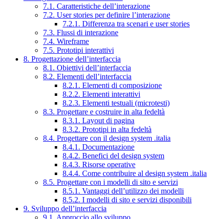
7.1. Caratteristiche dell’interazione
7.2. User stories per definire l’interazione
7.2.1. Differenza tra scenari e user stories
7.3. Flussi di interazione
7.4. Wireframe
7.5. Prototipi interattivi
8. Progettazione dell’interfaccia
8.1. Obiettivi dell’interfaccia
8.2. Elementi dell’interfaccia
8.2.1. Elementi di composizione
8.2.2. Elementi interattivi
8.2.3. Elementi testuali (microtesti)
8.3. Progettare e costruire in alta fedeltà
8.3.1. Layout di pagina
8.3.2. Prototipi in alta fedeltà
8.4. Progettare con il design system .italia
8.4.1. Documentazione
8.4.2. Benefici del design system
8.4.3. Risorse operative
8.4.4. Come contribuire al design system .italia
8.5. Progettare con i modelli di sito e servizi
8.5.1. Vantaggi dell’utilizzo dei modelli
8.5.2. I modelli di sito e servizi disponibili
9. Sviluppo dell’interfaccia
9.1. Approccio allo sviluppo