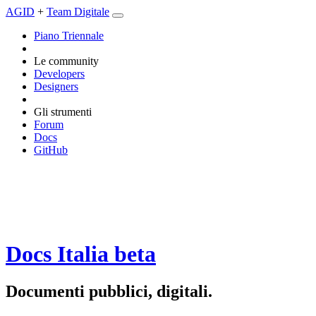
AGID
+
Team Digitale
Piano Triennale
Le community
Developers
Designers
Gli strumenti
Forum
Docs
GitHub
Docs Italia
beta
Documenti pubblici, digitali.