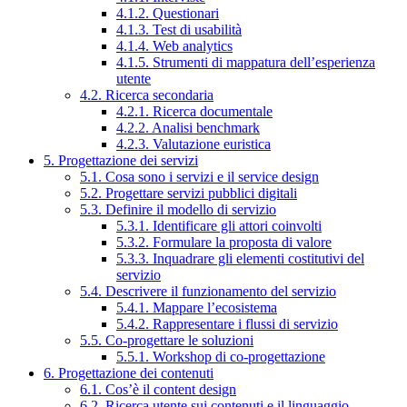
4.1.2. Questionari
4.1.3. Test di usabilità
4.1.4. Web analytics
4.1.5. Strumenti di mappatura dell’esperienza
utente
4.2. Ricerca secondaria
4.2.1. Ricerca documentale
4.2.2. Analisi benchmark
4.2.3. Valutazione euristica
5. Progettazione dei servizi
5.1. Cosa sono i servizi e il service design
5.2. Progettare servizi pubblici digitali
5.3. Definire il modello di servizio
5.3.1. Identificare gli attori coinvolti
5.3.2. Formulare la proposta di valore
5.3.3. Inquadrare gli elementi costitutivi del
servizio
5.4. Descrivere il funzionamento del servizio
5.4.1. Mappare l’ecosistema
5.4.2. Rappresentare i flussi di servizio
5.5. Co-progettare le soluzioni
5.5.1. Workshop di co-progettazione
6. Progettazione dei contenuti
6.1. Cos’è il content design
6.2. Ricerca utente sui contenuti e il linguaggio