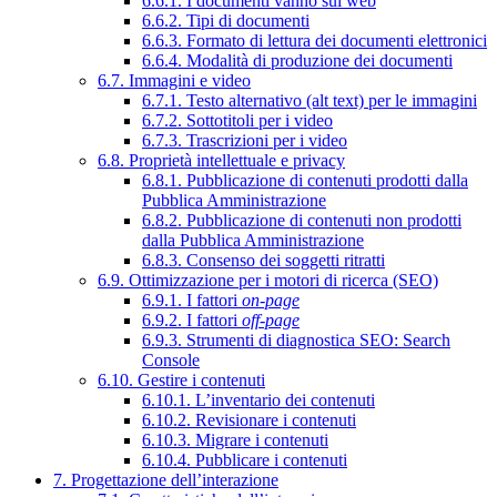
6.6.1. I documenti vanno sul web
6.6.2. Tipi di documenti
6.6.3. Formato di lettura dei documenti elettronici
6.6.4. Modalità di produzione dei documenti
6.7. Immagini e video
6.7.1. Testo alternativo (alt text) per le immagini
6.7.2. Sottotitoli per i video
6.7.3. Trascrizioni per i video
6.8. Proprietà intellettuale e privacy
6.8.1. Pubblicazione di contenuti prodotti dalla
Pubblica Amministrazione
6.8.2. Pubblicazione di contenuti non prodotti
dalla Pubblica Amministrazione
6.8.3. Consenso dei soggetti ritratti
6.9. Ottimizzazione per i motori di ricerca (SEO)
6.9.1. I fattori
on-page
6.9.2. I fattori
off-page
6.9.3. Strumenti di diagnostica SEO: Search
Console
6.10. Gestire i contenuti
6.10.1. L’inventario dei contenuti
6.10.2. Revisionare i contenuti
6.10.3. Migrare i contenuti
6.10.4. Pubblicare i contenuti
7. Progettazione dell’interazione