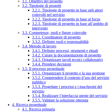
3.1. Obiettivi del progetto
3.2. Tipologie di progetti
3.2.1. Tipologie di progetto in base agli attori
coinvolti nel servizio
3.2.2. Tipologie di progetto in base al focus
3.2.3. Tipologie di progetto in base all’ambito di
intervento
3.3. Competenze, ruoli e figure coinvolte
3.3.1. Coordinatore di progetto
3.3.2. Definire ruoli e responsabilità
3.4. Metodo di lavoro
3.4.1. Definire processi, strumenti e rituali
3.4.2. Curare la documentazione di progetto
3.4.3. Organizzare tavoli tecnici collaborativi
3.4.4. Prendere decisioni
3.5. Il processo progettuale
3.5.1. Organizzare il progetto e la sua gestione
3.5.2. Comprendere il contesto d’uso del servizio
pubblico
3.5.3. Progettare i processi e i
touchpoint
del
servizio
3.5.4. Realizzare l’interfaccia utente del servizio
3.5.5. Validare la soluzione ottenuta
4. Ricerca progettuale
4.1. Ricerca primaria