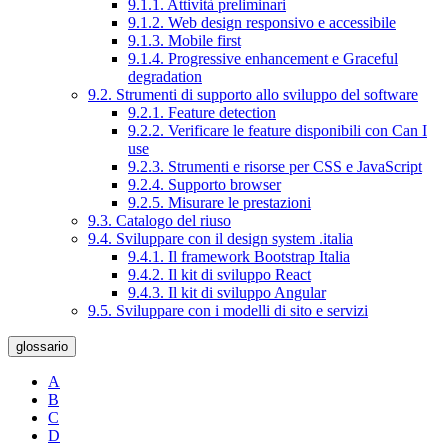
9.1.1. Attività preliminari
9.1.2. Web design responsivo e accessibile
9.1.3. Mobile first
9.1.4. Progressive enhancement e Graceful
degradation
9.2. Strumenti di supporto allo sviluppo del software
9.2.1. Feature detection
9.2.2. Verificare le feature disponibili con Can I
use
9.2.3. Strumenti e risorse per CSS e JavaScript
9.2.4. Supporto browser
9.2.5. Misurare le prestazioni
9.3. Catalogo del riuso
9.4. Sviluppare con il design system .italia
9.4.1. Il framework Bootstrap Italia
9.4.2. Il kit di sviluppo React
9.4.3. Il kit di sviluppo Angular
9.5. Sviluppare con i modelli di sito e servizi
glossario
A
B
C
D