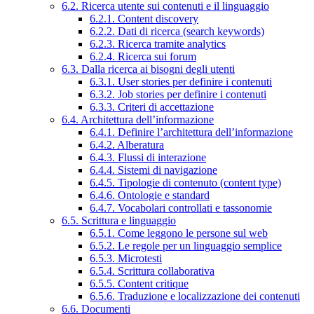
6.2. Ricerca utente sui contenuti e il linguaggio
6.2.1. Content discovery
6.2.2. Dati di ricerca (search keywords)
6.2.3. Ricerca tramite analytics
6.2.4. Ricerca sui forum
6.3. Dalla ricerca ai bisogni degli utenti
6.3.1. User stories per definire i contenuti
6.3.2. Job stories per definire i contenuti
6.3.3. Criteri di accettazione
6.4. Architettura dell’informazione
6.4.1. Definire l’architettura dell’informazione
6.4.2. Alberatura
6.4.3. Flussi di interazione
6.4.4. Sistemi di navigazione
6.4.5. Tipologie di contenuto (content type)
6.4.6. Ontologie e standard
6.4.7. Vocabolari controllati e tassonomie
6.5. Scrittura e linguaggio
6.5.1. Come leggono le persone sul web
6.5.2. Le regole per un linguaggio semplice
6.5.3. Microtesti
6.5.4. Scrittura collaborativa
6.5.5. Content critique
6.5.6. Traduzione e localizzazione dei contenuti
6.6. Documenti