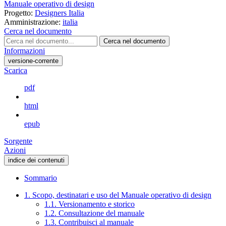
Manuale operativo di design
Progetto:
Designers Italia
Amministrazione:
italia
Cerca nel documento
Cerca nel documento
Informazioni
versione-corrente
Scarica
pdf
html
epub
Sorgente
Azioni
indice dei contenuti
Sommario
1. Scopo, destinatari e uso del Manuale operativo di design
1.1. Versionamento e storico
1.2. Consultazione del manuale
1.3. Contribuisci al manuale