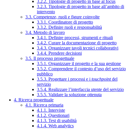
3.2.2. Tipologie di progetto in base al focus
3.2.3. Tipologie di progetto in base all’ambito di
intervento
3.3. Competenze, ruoli e figure coinvolte
3.3.1. Coordinatore di progetto
3.3.2. Definire ruoli e responsabilità
3.4. Metodo di lavoro
3.4.1. Definire processi, strumenti e rituali
3.4.2. Curare la documentazione di progetto
3.4.3. Organizzare tavoli tecnici collaborativi
3.4.4. Prendere decisioni
3.5. Il processo progettuale
3.5.1. Organizzare il progetto e la sua gestione
3.5.2. Comprendere il contesto d’uso del servizio
pubblico
3.5.3. Progettare i processi e i
touchpoint
del
servizio
3.5.4. Realizzare l’interfaccia utente del servizio
3.5.5. Validare la soluzione ottenuta
4. Ricerca progettuale
4.1. Ricerca primaria
4.1.1. Interviste
4.1.2. Questionari
4.1.3. Test di usabilità
4.1.4. Web analytics