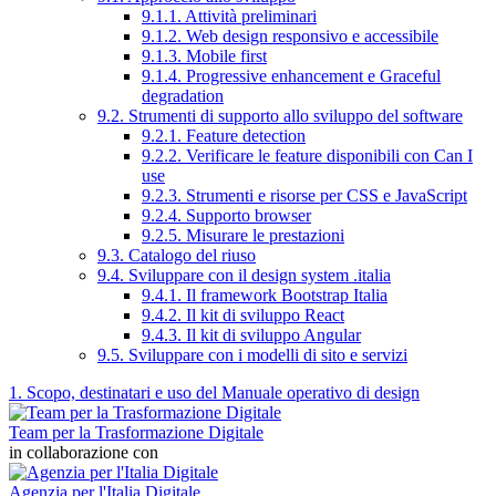
9.1.1. Attività preliminari
9.1.2. Web design responsivo e accessibile
9.1.3. Mobile first
9.1.4. Progressive enhancement e Graceful
degradation
9.2. Strumenti di supporto allo sviluppo del software
9.2.1. Feature detection
9.2.2. Verificare le feature disponibili con Can I
use
9.2.3. Strumenti e risorse per CSS e JavaScript
9.2.4. Supporto browser
9.2.5. Misurare le prestazioni
9.3. Catalogo del riuso
9.4. Sviluppare con il design system .italia
9.4.1. Il framework Bootstrap Italia
9.4.2. Il kit di sviluppo React
9.4.3. Il kit di sviluppo Angular
9.5. Sviluppare con i modelli di sito e servizi
1. Scopo, destinatari e uso del Manuale operativo di design
Team per la Trasformazione Digitale
in collaborazione con
Agenzia per l'Italia Digitale