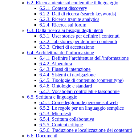
6.2. Ricerca utente sui contenuti e il linguaggio
6.2.1. Content discovery
6.2.2. Dati di ricerca (search keywords)
6.2.3. Ricerca tramite analytics
6.2.4. Ricerca sui forum
6.3. Dalla ricerca ai bisogni degli utenti
6.3.1. User stories per definire i contenuti
6.3.2. Job stories per definire i contenuti
6.3.3. Criteri di accettazione
6.4. Architettura dell’informazione
6.4.1. Definire l’architettura dell’informazione
6.4.2. Alberatura
6.4.3. Flussi di interazione
6.4.4. Sistemi di navigazione
6.4.5. Tipologie di contenuto (content type)
6.4.6. Ontologie e standard
6.4.7. Vocabolari controllati e tassonomie
6.5. Scrittura e linguaggio
6.5.1. Come leggono le persone sul web
6.5.2. Le regole per un linguaggio semplice
6.5.3. Microtesti
6.5.4. Scrittura collaborativa
6.5.5. Content critique
6.5.6. Traduzione e localizzazione dei contenuti
6.6. Documenti