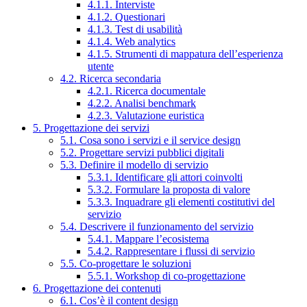
4.1.1. Interviste
4.1.2. Questionari
4.1.3. Test di usabilità
4.1.4. Web analytics
4.1.5. Strumenti di mappatura dell’esperienza
utente
4.2. Ricerca secondaria
4.2.1. Ricerca documentale
4.2.2. Analisi benchmark
4.2.3. Valutazione euristica
5. Progettazione dei servizi
5.1. Cosa sono i servizi e il service design
5.2. Progettare servizi pubblici digitali
5.3. Definire il modello di servizio
5.3.1. Identificare gli attori coinvolti
5.3.2. Formulare la proposta di valore
5.3.3. Inquadrare gli elementi costitutivi del
servizio
5.4. Descrivere il funzionamento del servizio
5.4.1. Mappare l’ecosistema
5.4.2. Rappresentare i flussi di servizio
5.5. Co-progettare le soluzioni
5.5.1. Workshop di co-progettazione
6. Progettazione dei contenuti
6.1. Cos’è il content design