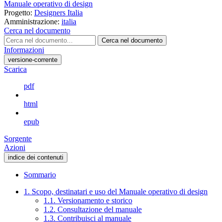
Manuale operativo di design
Progetto:
Designers Italia
Amministrazione:
italia
Cerca nel documento
Cerca nel documento
Informazioni
versione-corrente
Scarica
pdf
html
epub
Sorgente
Azioni
indice dei contenuti
Sommario
1. Scopo, destinatari e uso del Manuale operativo di design
1.1. Versionamento e storico
1.2. Consultazione del manuale
1.3. Contribuisci al manuale