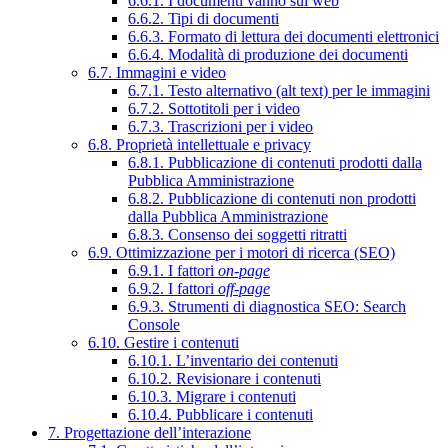
6.6.1. I documenti vanno sul web
6.6.2. Tipi di documenti
6.6.3. Formato di lettura dei documenti elettronici
6.6.4. Modalità di produzione dei documenti
6.7. Immagini e video
6.7.1. Testo alternativo (alt text) per le immagini
6.7.2. Sottotitoli per i video
6.7.3. Trascrizioni per i video
6.8. Proprietà intellettuale e privacy
6.8.1. Pubblicazione di contenuti prodotti dalla
Pubblica Amministrazione
6.8.2. Pubblicazione di contenuti non prodotti
dalla Pubblica Amministrazione
6.8.3. Consenso dei soggetti ritratti
6.9. Ottimizzazione per i motori di ricerca (SEO)
6.9.1. I fattori
on-page
6.9.2. I fattori
off-page
6.9.3. Strumenti di diagnostica SEO: Search
Console
6.10. Gestire i contenuti
6.10.1. L’inventario dei contenuti
6.10.2. Revisionare i contenuti
6.10.3. Migrare i contenuti
6.10.4. Pubblicare i contenuti
7. Progettazione dell’interazione