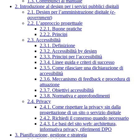
1.3. Contribuisci al manuale
2. Introduzione al design per i servizi pubblici digitali
2.1. Design per l’amministrazione digitale (
e-
government
)
2.2. L’approccio progettuale
2.2.1. Buone pratiche
2.2.2. Principi
2.3. Accessibilità
2.3.1. Definizione
2.3.2. Accessibilità by design
2.3.3. Principi per l’accessibilità
2.3.4. Linee guida e criteri di successo
2.3.5. Come rilasciare una dichiarazione di
accessibilità
2.3.6. Meccanismo di feedback e procedura di
attuazione
2.3.7. Obiettivi accessibilità
2.3.8. Normativa e approfondimenti
2.4. Privacy
2.4.1. Come rispettare la privacy sin dalla
progettazione di un sito o servizio digitale
2.4.2. Richiedi il consenso quando necessario
2.4.3. Le basi del sito web: architettura,
informativa privacy, riferimenti DPO
3. Pianificazione, gestione e strategia