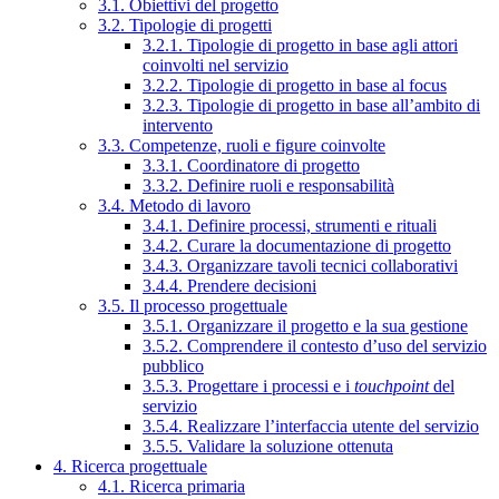
3.1. Obiettivi del progetto
3.2. Tipologie di progetti
3.2.1. Tipologie di progetto in base agli attori
coinvolti nel servizio
3.2.2. Tipologie di progetto in base al focus
3.2.3. Tipologie di progetto in base all’ambito di
intervento
3.3. Competenze, ruoli e figure coinvolte
3.3.1. Coordinatore di progetto
3.3.2. Definire ruoli e responsabilità
3.4. Metodo di lavoro
3.4.1. Definire processi, strumenti e rituali
3.4.2. Curare la documentazione di progetto
3.4.3. Organizzare tavoli tecnici collaborativi
3.4.4. Prendere decisioni
3.5. Il processo progettuale
3.5.1. Organizzare il progetto e la sua gestione
3.5.2. Comprendere il contesto d’uso del servizio
pubblico
3.5.3. Progettare i processi e i
touchpoint
del
servizio
3.5.4. Realizzare l’interfaccia utente del servizio
3.5.5. Validare la soluzione ottenuta
4. Ricerca progettuale
4.1. Ricerca primaria