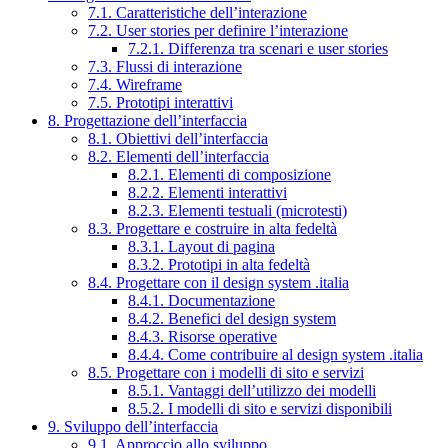
7.1. Caratteristiche dell’interazione
7.2. User stories per definire l’interazione
7.2.1. Differenza tra scenari e user stories
7.3. Flussi di interazione
7.4. Wireframe
7.5. Prototipi interattivi
8. Progettazione dell’interfaccia
8.1. Obiettivi dell’interfaccia
8.2. Elementi dell’interfaccia
8.2.1. Elementi di composizione
8.2.2. Elementi interattivi
8.2.3. Elementi testuali (microtesti)
8.3. Progettare e costruire in alta fedeltà
8.3.1. Layout di pagina
8.3.2. Prototipi in alta fedeltà
8.4. Progettare con il design system .italia
8.4.1. Documentazione
8.4.2. Benefici del design system
8.4.3. Risorse operative
8.4.4. Come contribuire al design system .italia
8.5. Progettare con i modelli di sito e servizi
8.5.1. Vantaggi dell’utilizzo dei modelli
8.5.2. I modelli di sito e servizi disponibili
9. Sviluppo dell’interfaccia
9.1. Approccio allo sviluppo