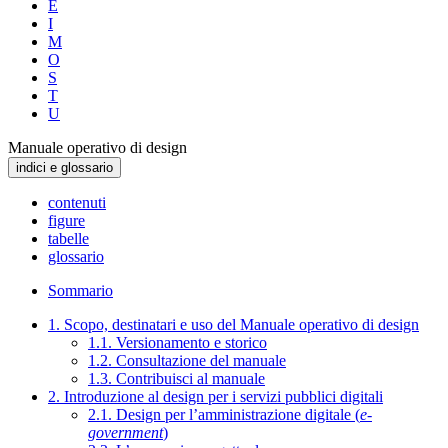
E
I
M
O
S
T
U
Manuale operativo di design
indici e glossario
contenuti
figure
tabelle
glossario
Sommario
1. Scopo, destinatari e uso del Manuale operativo di design
1.1. Versionamento e storico
1.2. Consultazione del manuale
1.3. Contribuisci al manuale
2. Introduzione al design per i servizi pubblici digitali
2.1. Design per l’amministrazione digitale (
e-
government
)