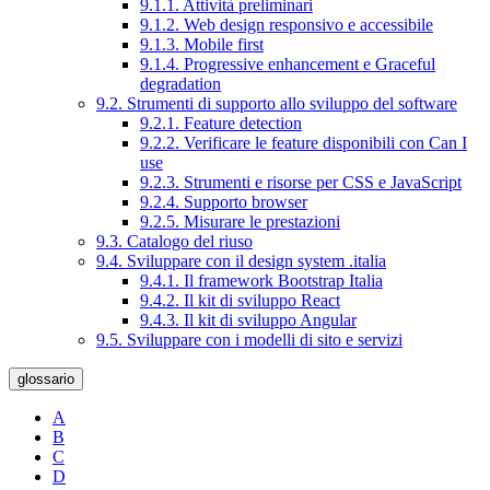
9.1.1. Attività preliminari
9.1.2. Web design responsivo e accessibile
9.1.3. Mobile first
9.1.4. Progressive enhancement e Graceful
degradation
9.2. Strumenti di supporto allo sviluppo del software
9.2.1. Feature detection
9.2.2. Verificare le feature disponibili con Can I
use
9.2.3. Strumenti e risorse per CSS e JavaScript
9.2.4. Supporto browser
9.2.5. Misurare le prestazioni
9.3. Catalogo del riuso
9.4. Sviluppare con il design system .italia
9.4.1. Il framework Bootstrap Italia
9.4.2. Il kit di sviluppo React
9.4.3. Il kit di sviluppo Angular
9.5. Sviluppare con i modelli di sito e servizi
glossario
A
B
C
D