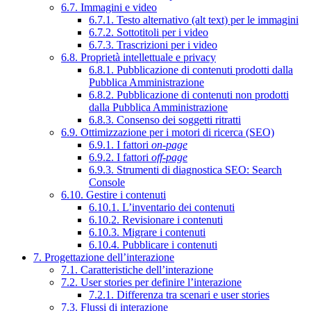
6.7. Immagini e video
6.7.1. Testo alternativo (alt text) per le immagini
6.7.2. Sottotitoli per i video
6.7.3. Trascrizioni per i video
6.8. Proprietà intellettuale e privacy
6.8.1. Pubblicazione di contenuti prodotti dalla
Pubblica Amministrazione
6.8.2. Pubblicazione di contenuti non prodotti
dalla Pubblica Amministrazione
6.8.3. Consenso dei soggetti ritratti
6.9. Ottimizzazione per i motori di ricerca (SEO)
6.9.1. I fattori
on-page
6.9.2. I fattori
off-page
6.9.3. Strumenti di diagnostica SEO: Search
Console
6.10. Gestire i contenuti
6.10.1. L’inventario dei contenuti
6.10.2. Revisionare i contenuti
6.10.3. Migrare i contenuti
6.10.4. Pubblicare i contenuti
7. Progettazione dell’interazione
7.1. Caratteristiche dell’interazione
7.2. User stories per definire l’interazione
7.2.1. Differenza tra scenari e user stories
7.3. Flussi di interazione