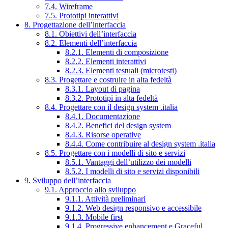
7.4. Wireframe
7.5. Prototipi interattivi
8. Progettazione dell’interfaccia
8.1. Obiettivi dell’interfaccia
8.2. Elementi dell’interfaccia
8.2.1. Elementi di composizione
8.2.2. Elementi interattivi
8.2.3. Elementi testuali (microtesti)
8.3. Progettare e costruire in alta fedeltà
8.3.1. Layout di pagina
8.3.2. Prototipi in alta fedeltà
8.4. Progettare con il design system .italia
8.4.1. Documentazione
8.4.2. Benefici del design system
8.4.3. Risorse operative
8.4.4. Come contribuire al design system .italia
8.5. Progettare con i modelli di sito e servizi
8.5.1. Vantaggi dell’utilizzo dei modelli
8.5.2. I modelli di sito e servizi disponibili
9. Sviluppo dell’interfaccia
9.1. Approccio allo sviluppo
9.1.1. Attività preliminari
9.1.2. Web design responsivo e accessibile
9.1.3. Mobile first
9.1.4. Progressive enhancement e Graceful