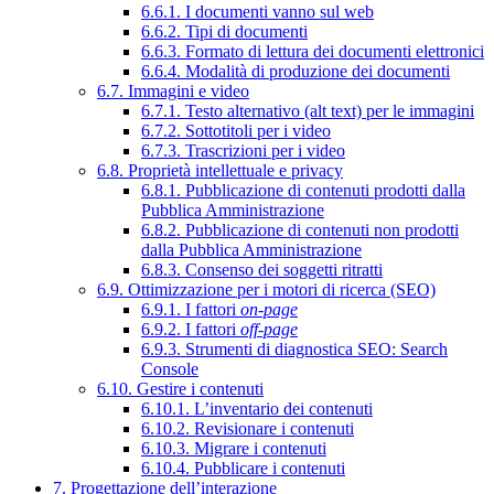
6.6.1. I documenti vanno sul web
6.6.2. Tipi di documenti
6.6.3. Formato di lettura dei documenti elettronici
6.6.4. Modalità di produzione dei documenti
6.7. Immagini e video
6.7.1. Testo alternativo (alt text) per le immagini
6.7.2. Sottotitoli per i video
6.7.3. Trascrizioni per i video
6.8. Proprietà intellettuale e privacy
6.8.1. Pubblicazione di contenuti prodotti dalla
Pubblica Amministrazione
6.8.2. Pubblicazione di contenuti non prodotti
dalla Pubblica Amministrazione
6.8.3. Consenso dei soggetti ritratti
6.9. Ottimizzazione per i motori di ricerca (SEO)
6.9.1. I fattori
on-page
6.9.2. I fattori
off-page
6.9.3. Strumenti di diagnostica SEO: Search
Console
6.10. Gestire i contenuti
6.10.1. L’inventario dei contenuti
6.10.2. Revisionare i contenuti
6.10.3. Migrare i contenuti
6.10.4. Pubblicare i contenuti
7. Progettazione dell’interazione