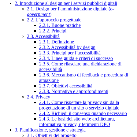
2. Introduzione al design per i servizi pubblici digitali
2.1. Design per l’amministrazione digitale (
e-
government
)
2.2. L’approccio progettuale
2.2.1. Buone pratiche
2.2.2. Principi
2.3. Accessibilità
2.3.1. Definizione
2.3.2. Accessibilità by design
2.3.3. Principi per l’accessibilità
2.3.4. Linee guida e criteri di successo
2.3.5. Come rilasciare una dichiarazione di
accessibilità
2.3.6. Meccanismo di feedback e procedura di
attuazione
2.3.7. Obiettivi accessibilità
2.3.8. Normativa e approfondimenti
2.4. Privacy
2.4.1. Come rispettare la privacy sin dalla
progettazione di un sito o servizio digitale
2.4.2. Richiedi il consenso quando necessario
2.4.3. Le basi del sito web: architettura,
informativa privacy, riferimenti DPO
3. Pianificazione, gestione e strategia
3.1. Obiettivi del progetto