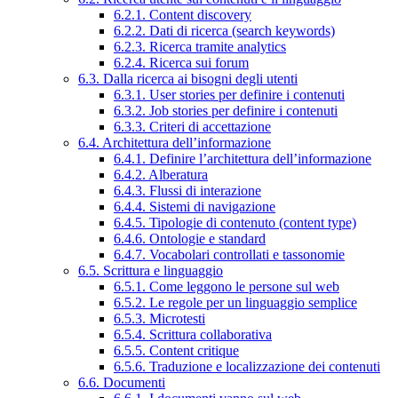
6.2.1. Content discovery
6.2.2. Dati di ricerca (search keywords)
6.2.3. Ricerca tramite analytics
6.2.4. Ricerca sui forum
6.3. Dalla ricerca ai bisogni degli utenti
6.3.1. User stories per definire i contenuti
6.3.2. Job stories per definire i contenuti
6.3.3. Criteri di accettazione
6.4. Architettura dell’informazione
6.4.1. Definire l’architettura dell’informazione
6.4.2. Alberatura
6.4.3. Flussi di interazione
6.4.4. Sistemi di navigazione
6.4.5. Tipologie di contenuto (content type)
6.4.6. Ontologie e standard
6.4.7. Vocabolari controllati e tassonomie
6.5. Scrittura e linguaggio
6.5.1. Come leggono le persone sul web
6.5.2. Le regole per un linguaggio semplice
6.5.3. Microtesti
6.5.4. Scrittura collaborativa
6.5.5. Content critique
6.5.6. Traduzione e localizzazione dei contenuti
6.6. Documenti