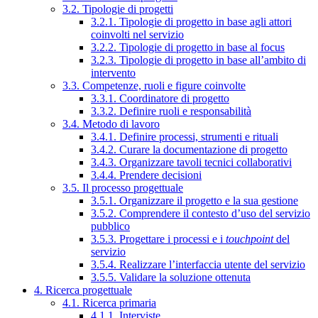
3.2. Tipologie di progetti
3.2.1. Tipologie di progetto in base agli attori
coinvolti nel servizio
3.2.2. Tipologie di progetto in base al focus
3.2.3. Tipologie di progetto in base all’ambito di
intervento
3.3. Competenze, ruoli e figure coinvolte
3.3.1. Coordinatore di progetto
3.3.2. Definire ruoli e responsabilità
3.4. Metodo di lavoro
3.4.1. Definire processi, strumenti e rituali
3.4.2. Curare la documentazione di progetto
3.4.3. Organizzare tavoli tecnici collaborativi
3.4.4. Prendere decisioni
3.5. Il processo progettuale
3.5.1. Organizzare il progetto e la sua gestione
3.5.2. Comprendere il contesto d’uso del servizio
pubblico
3.5.3. Progettare i processi e i
touchpoint
del
servizio
3.5.4. Realizzare l’interfaccia utente del servizio
3.5.5. Validare la soluzione ottenuta
4. Ricerca progettuale
4.1. Ricerca primaria
4.1.1. Interviste