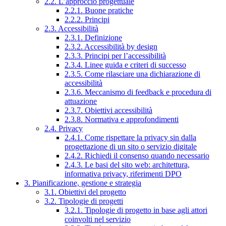
2.2. L’approccio progettuale
2.2.1. Buone pratiche
2.2.2. Principi
2.3. Accessibilità
2.3.1. Definizione
2.3.2. Accessibilità by design
2.3.3. Principi per l’accessibilità
2.3.4. Linee guida e criteri di successo
2.3.5. Come rilasciare una dichiarazione di
accessibilità
2.3.6. Meccanismo di feedback e procedura di
attuazione
2.3.7. Obiettivi accessibilità
2.3.8. Normativa e approfondimenti
2.4. Privacy
2.4.1. Come rispettare la privacy sin dalla
progettazione di un sito o servizio digitale
2.4.2. Richiedi il consenso quando necessario
2.4.3. Le basi del sito web: architettura,
informativa privacy, riferimenti DPO
3. Pianificazione, gestione e strategia
3.1. Obiettivi del progetto
3.2. Tipologie di progetti
3.2.1. Tipologie di progetto in base agli attori
coinvolti nel servizio