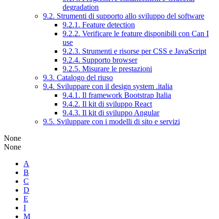
degradation
9.2. Strumenti di supporto allo sviluppo del software
9.2.1. Feature detection
9.2.2. Verificare le feature disponibili con Can I
use
9.2.3. Strumenti e risorse per CSS e JavaScript
9.2.4. Supporto browser
9.2.5. Misurare le prestazioni
9.3. Catalogo del riuso
9.4. Sviluppare con il design system .italia
9.4.1. Il framework Bootstrap Italia
9.4.2. Il kit di sviluppo React
9.4.3. Il kit di sviluppo Angular
9.5. Sviluppare con i modelli di sito e servizi
None
None
A
B
C
D
E
I
M