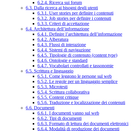
6.2.4. Ricerca sui forum
6.3. Dalla ricerca ai bisogni degli utenti
6.3.1. User stories per definire i contenuti
6.3.2. Job stories per definire i contenuti
6.3.3. Criteri di accettazione
6.4. Architettura dell’informazione
6.4.1. Definire l’architettura dell’informazione
6.4.2. Alberatura
6.4.3. Flussi di interazione
6.4.4. Sistemi di navigazione
6.4.5. Tipologie di contenuto (content type)
6.4.6. Ontologie e standard
6.4.7. Vocabolari controllati e tassonomie
6.5. Scrittura e linguaggio
6.5.1. Come leggono le persone sul web
6.5.2. Le regole per un linguaggio semplice
6.5.3. Microtesti
6.5.4. Scrittura collaborativa
6.5.5. Content critique
6.5.6. Traduzione e localizzazione dei contenuti
6.6. Documenti
6.6.1. I documenti vanno sul web
6.6.2. Tipi di documenti
6.6.3. Formato di lettura dei documenti elettronici
6.6.4. Modalità di produzione dei documenti