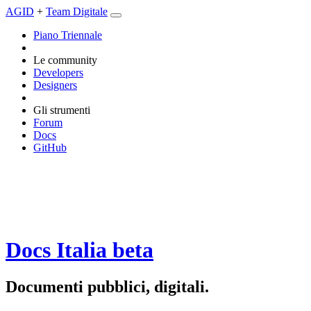
AGID
+
Team Digitale
Piano Triennale
Le community
Developers
Designers
Gli strumenti
Forum
Docs
GitHub
Docs Italia
beta
Documenti pubblici, digitali.