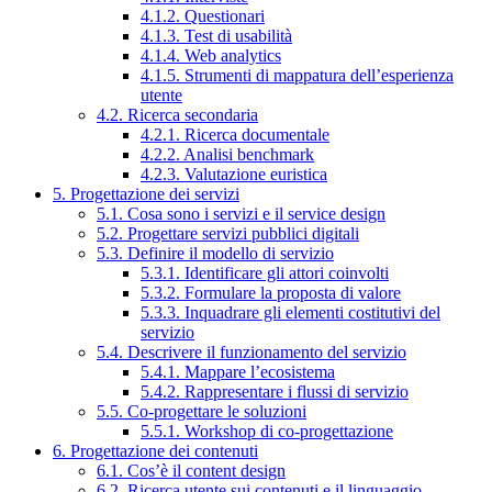
4.1.2. Questionari
4.1.3. Test di usabilità
4.1.4. Web analytics
4.1.5. Strumenti di mappatura dell’esperienza
utente
4.2. Ricerca secondaria
4.2.1. Ricerca documentale
4.2.2. Analisi benchmark
4.2.3. Valutazione euristica
5. Progettazione dei servizi
5.1. Cosa sono i servizi e il service design
5.2. Progettare servizi pubblici digitali
5.3. Definire il modello di servizio
5.3.1. Identificare gli attori coinvolti
5.3.2. Formulare la proposta di valore
5.3.3. Inquadrare gli elementi costitutivi del
servizio
5.4. Descrivere il funzionamento del servizio
5.4.1. Mappare l’ecosistema
5.4.2. Rappresentare i flussi di servizio
5.5. Co-progettare le soluzioni
5.5.1. Workshop di co-progettazione
6. Progettazione dei contenuti
6.1. Cos’è il content design
6.2. Ricerca utente sui contenuti e il linguaggio