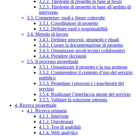
3.2.2. Tipologie di progetto in base al focus
3.2.3. Tipologie di progetto in base all’ambito di
intervento
3.3. Competenze, ruoli e figure coinvolte
3.3.1. Coordinatore di progetto
3.3.2. Definire ruoli e responsabilità
3.4. Metodo di lavoro
3.4.1. Definire processi, strumenti e rituali
3.4.2. Curare la documentazione di progetto
3.4.3. Organizzare tavoli tecnici collaborativi
3.4.4. Prendere decisioni
3.5. Il processo progettuale
3.5.1. Organizzare il progetto e la sua gestione
3.5.2. Comprendere il contesto d’uso del servizio
pubblico
3.5.3. Progettare i processi e i
touchpoint
del
servizio
3.5.4. Realizzare l’interfaccia utente del servizio
3.5.5. Validare la soluzione ottenuta
4. Ricerca progettuale
4.1. Ricerca primaria
4.1.1. Interviste
4.1.2. Questionari
4.1.3. Test di usabilità
4.1.4. Web analytics