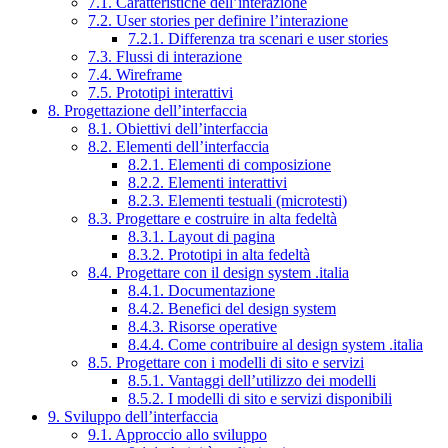
7.1. Caratteristiche dell’interazione
7.2. User stories per definire l’interazione
7.2.1. Differenza tra scenari e user stories
7.3. Flussi di interazione
7.4. Wireframe
7.5. Prototipi interattivi
8. Progettazione dell’interfaccia
8.1. Obiettivi dell’interfaccia
8.2. Elementi dell’interfaccia
8.2.1. Elementi di composizione
8.2.2. Elementi interattivi
8.2.3. Elementi testuali (microtesti)
8.3. Progettare e costruire in alta fedeltà
8.3.1. Layout di pagina
8.3.2. Prototipi in alta fedeltà
8.4. Progettare con il design system .italia
8.4.1. Documentazione
8.4.2. Benefici del design system
8.4.3. Risorse operative
8.4.4. Come contribuire al design system .italia
8.5. Progettare con i modelli di sito e servizi
8.5.1. Vantaggi dell’utilizzo dei modelli
8.5.2. I modelli di sito e servizi disponibili
9. Sviluppo dell’interfaccia
9.1. Approccio allo sviluppo