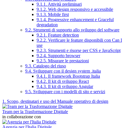
9.1.1. Attività preliminari
9.1.2. Web design responsivo e accessibile
9.1.3. Mobile first
9.1.4. Progressive enhancement e Graceful
degradation
9.2. Strumenti di supporto allo sviluppo del software
9.2.1. Feature detection
9.2.2. Verificare le feature disponibili con Can I
use
9.2.3. Strumenti e risorse per CSS e JavaScript
9.2.4. Supporto browser
9.2.5. Misurare le prestazioni
9.3. Catalogo del riuso
9.4. Sviluppare con il design system .italia
9.4.1. Il framework Bootstrap Italia
9.4.2. Il kit di sviluppo React
9.4.3. Il kit di sviluppo Angular
9.5. Sviluppare con i modelli di sito e servizi
1. Scopo, destinatari e uso del Manuale operativo di design
Team per la Trasformazione Digitale
in collaborazione con
Agenzia per l'Italia Digitale