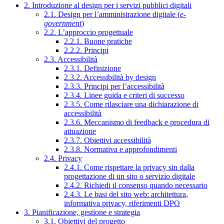
2. Introduzione al design per i servizi pubblici digitali
2.1. Design per l’amministrazione digitale (
e-
government
)
2.2. L’approccio progettuale
2.2.1. Buone pratiche
2.2.2. Principi
2.3. Accessibilità
2.3.1. Definizione
2.3.2. Accessibilità by design
2.3.3. Principi per l’accessibilità
2.3.4. Linee guida e criteri di successo
2.3.5. Come rilasciare una dichiarazione di
accessibilità
2.3.6. Meccanismo di feedback e procedura di
attuazione
2.3.7. Obiettivi accessibilità
2.3.8. Normativa e approfondimenti
2.4. Privacy
2.4.1. Come rispettare la privacy sin dalla
progettazione di un sito o servizio digitale
2.4.2. Richiedi il consenso quando necessario
2.4.3. Le basi del sito web: architettura,
informativa privacy, riferimenti DPO
3. Pianificazione, gestione e strategia
3.1. Obiettivi del progetto