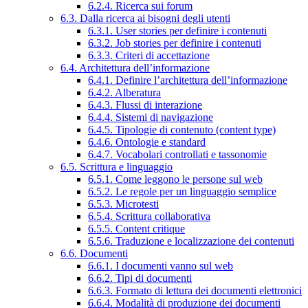
6.2.4. Ricerca sui forum
6.3. Dalla ricerca ai bisogni degli utenti
6.3.1. User stories per definire i contenuti
6.3.2. Job stories per definire i contenuti
6.3.3. Criteri di accettazione
6.4. Architettura dell’informazione
6.4.1. Definire l’architettura dell’informazione
6.4.2. Alberatura
6.4.3. Flussi di interazione
6.4.4. Sistemi di navigazione
6.4.5. Tipologie di contenuto (content type)
6.4.6. Ontologie e standard
6.4.7. Vocabolari controllati e tassonomie
6.5. Scrittura e linguaggio
6.5.1. Come leggono le persone sul web
6.5.2. Le regole per un linguaggio semplice
6.5.3. Microtesti
6.5.4. Scrittura collaborativa
6.5.5. Content critique
6.5.6. Traduzione e localizzazione dei contenuti
6.6. Documenti
6.6.1. I documenti vanno sul web
6.6.2. Tipi di documenti
6.6.3. Formato di lettura dei documenti elettronici
6.6.4. Modalità di produzione dei documenti