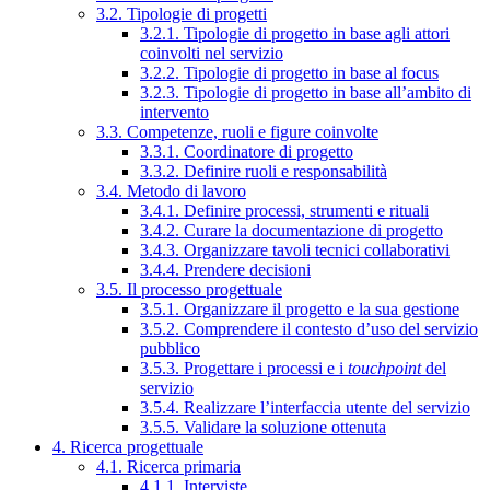
3.2. Tipologie di progetti
3.2.1. Tipologie di progetto in base agli attori
coinvolti nel servizio
3.2.2. Tipologie di progetto in base al focus
3.2.3. Tipologie di progetto in base all’ambito di
intervento
3.3. Competenze, ruoli e figure coinvolte
3.3.1. Coordinatore di progetto
3.3.2. Definire ruoli e responsabilità
3.4. Metodo di lavoro
3.4.1. Definire processi, strumenti e rituali
3.4.2. Curare la documentazione di progetto
3.4.3. Organizzare tavoli tecnici collaborativi
3.4.4. Prendere decisioni
3.5. Il processo progettuale
3.5.1. Organizzare il progetto e la sua gestione
3.5.2. Comprendere il contesto d’uso del servizio
pubblico
3.5.3. Progettare i processi e i
touchpoint
del
servizio
3.5.4. Realizzare l’interfaccia utente del servizio
3.5.5. Validare la soluzione ottenuta
4. Ricerca progettuale
4.1. Ricerca primaria
4.1.1. Interviste