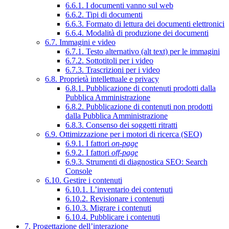
6.6.1. I documenti vanno sul web
6.6.2. Tipi di documenti
6.6.3. Formato di lettura dei documenti elettronici
6.6.4. Modalità di produzione dei documenti
6.7. Immagini e video
6.7.1. Testo alternativo (alt text) per le immagini
6.7.2. Sottotitoli per i video
6.7.3. Trascrizioni per i video
6.8. Proprietà intellettuale e privacy
6.8.1. Pubblicazione di contenuti prodotti dalla
Pubblica Amministrazione
6.8.2. Pubblicazione di contenuti non prodotti
dalla Pubblica Amministrazione
6.8.3. Consenso dei soggetti ritratti
6.9. Ottimizzazione per i motori di ricerca (SEO)
6.9.1. I fattori
on-page
6.9.2. I fattori
off-page
6.9.3. Strumenti di diagnostica SEO: Search
Console
6.10. Gestire i contenuti
6.10.1. L’inventario dei contenuti
6.10.2. Revisionare i contenuti
6.10.3. Migrare i contenuti
6.10.4. Pubblicare i contenuti
7. Progettazione dell’interazione