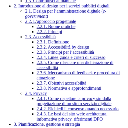
1.3. Contribuisci al manuale
2. Introduzione al design per i servizi pubblici digitali
2.1. Design per l’amministrazione digitale (
e-
government
)
2.2. L’approccio progettuale
2.2.1. Buone pratiche
2.2.2. Principi
2.3. Accessibilità
2.3.1. Definizione
2.3.2. Accessibilità by design
2.3.3. Principi per l’accessibilità
2.3.4. Linee guida e criteri di successo
2.3.5. Come rilasciare una dichiarazione di
accessibilità
2.3.6. Meccanismo di feedback e procedura di
attuazione
2.3.7. Obiettivi accessibilità
2.3.8. Normativa e approfondimenti
2.4. Privacy
2.4.1. Come rispettare la privacy sin dalla
progettazione di un sito o servizio digitale
2.4.2. Richiedi il consenso quando necessario
2.4.3. Le basi del sito web: architettura,
informativa privacy, riferimenti DPO
3. Pianificazione, gestione e strategia