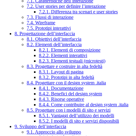
7.1. Caratteristiche dell’interazione
7.2. User stories per definire l’interazione
7.2.1. Differenza tra scenari e user stories
7.3. Flussi di interazione
7.4. Wireframe
7.5. Prototipi interattivi
8. Progettazione dell’interfaccia
8.1. Obiettivi dell’interfaccia
8.2. Elementi dell’interfaccia
8.2.1. Elementi di composizione
8.2.2. Elementi interattivi
8.2.3. Elementi testuali (microtesti)
8.3. Progettare e costruire in alta fedeltà
8.3.1. Layout di pagina
8.3.2. Prototipi in alta fedeltà
8.4. Progettare con il design system .italia
8.4.1. Documentazione
8.4.2. Benefici del design system
8.4.3. Risorse operative
8.4.4. Come contribuire al design system .italia
8.5. Progettare con i modelli di sito e servizi
8.5.1. Vantaggi dell’utilizzo dei modelli
8.5.2. I modelli di sito e servizi disponibili
9. Sviluppo dell’interfaccia
9.1. Approccio allo sviluppo