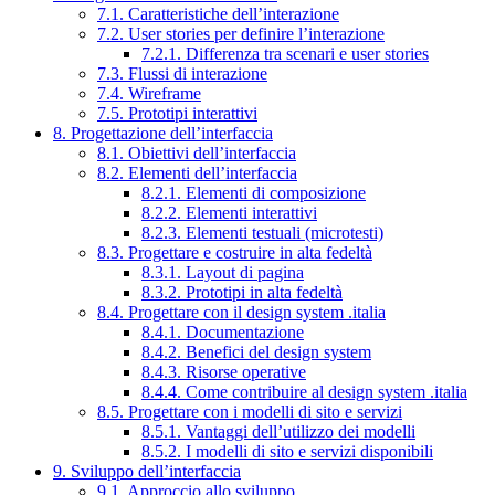
7.1. Caratteristiche dell’interazione
7.2. User stories per definire l’interazione
7.2.1. Differenza tra scenari e user stories
7.3. Flussi di interazione
7.4. Wireframe
7.5. Prototipi interattivi
8. Progettazione dell’interfaccia
8.1. Obiettivi dell’interfaccia
8.2. Elementi dell’interfaccia
8.2.1. Elementi di composizione
8.2.2. Elementi interattivi
8.2.3. Elementi testuali (microtesti)
8.3. Progettare e costruire in alta fedeltà
8.3.1. Layout di pagina
8.3.2. Prototipi in alta fedeltà
8.4. Progettare con il design system .italia
8.4.1. Documentazione
8.4.2. Benefici del design system
8.4.3. Risorse operative
8.4.4. Come contribuire al design system .italia
8.5. Progettare con i modelli di sito e servizi
8.5.1. Vantaggi dell’utilizzo dei modelli
8.5.2. I modelli di sito e servizi disponibili
9. Sviluppo dell’interfaccia
9.1. Approccio allo sviluppo