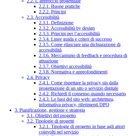
2.2. L’approccio progettuale
2.2.1. Buone pratiche
2.2.2. Principi
2.3. Accessibilità
2.3.1. Definizione
2.3.2. Accessibilità by design
2.3.3. Principi per l’accessibilità
2.3.4. Linee guida e criteri di successo
2.3.5. Come rilasciare una dichiarazione di
accessibilità
2.3.6. Meccanismo di feedback e procedura di
attuazione
2.3.7. Obiettivi accessibilità
2.3.8. Normativa e approfondimenti
2.4. Privacy
2.4.1. Come rispettare la privacy sin dalla
progettazione di un sito o servizio digitale
2.4.2. Richiedi il consenso quando necessario
2.4.3. Le basi del sito web: architettura,
informativa privacy, riferimenti DPO
3. Pianificazione, gestione e strategia
3.1. Obiettivi del progetto
3.2. Tipologie di progetti
3.2.1. Tipologie di progetto in base agli attori
coinvolti nel servizio