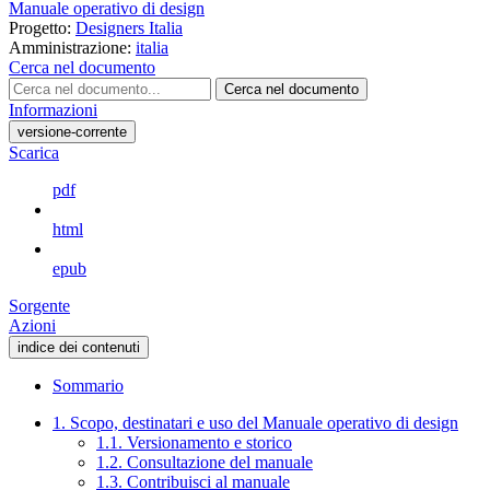
Manuale operativo di design
Progetto:
Designers Italia
Amministrazione:
italia
Cerca nel documento
Cerca nel documento
Informazioni
versione-corrente
Scarica
pdf
html
epub
Sorgente
Azioni
indice dei contenuti
Sommario
1. Scopo, destinatari e uso del Manuale operativo di design
1.1. Versionamento e storico
1.2. Consultazione del manuale
1.3. Contribuisci al manuale