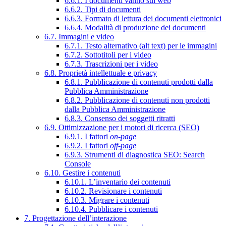
6.6.1. I documenti vanno sul web
6.6.2. Tipi di documenti
6.6.3. Formato di lettura dei documenti elettronici
6.6.4. Modalità di produzione dei documenti
6.7. Immagini e video
6.7.1. Testo alternativo (alt text) per le immagini
6.7.2. Sottotitoli per i video
6.7.3. Trascrizioni per i video
6.8. Proprietà intellettuale e privacy
6.8.1. Pubblicazione di contenuti prodotti dalla
Pubblica Amministrazione
6.8.2. Pubblicazione di contenuti non prodotti
dalla Pubblica Amministrazione
6.8.3. Consenso dei soggetti ritratti
6.9. Ottimizzazione per i motori di ricerca (SEO)
6.9.1. I fattori
on-page
6.9.2. I fattori
off-page
6.9.3. Strumenti di diagnostica SEO: Search
Console
6.10. Gestire i contenuti
6.10.1. L’inventario dei contenuti
6.10.2. Revisionare i contenuti
6.10.3. Migrare i contenuti
6.10.4. Pubblicare i contenuti
7. Progettazione dell’interazione