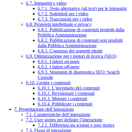
6.7. Immagini e video
6.7.1. Testo alternativo (alt text) per le immagini
6.7.2. Sottotitoli per i video
6.7.3. Trascrizioni per i video
6.8. Proprietà intellettuale e privacy
6.8.1. Pubblicazione di contenuti prodotti dalla
Pubblica Amministrazione
6.8.2. Pubblicazione di contenuti non prodotti
dalla Pubblica Amministrazione
6.8.3. Consenso dei soggetti ritratti
6.9. Ottimizzazione per i motori di ricerca (SEO)
6.9.1. I fattori
on-page
6.9.2. I fattori
off-page
6.9.3. Strumenti di diagnostica SEO: Search
Console
6.10. Gestire i contenuti
6.10.1. L’inventario dei contenuti
6.10.2. Revisionare i contenuti
6.10.3. Migrare i contenuti
6.10.4. Pubblicare i contenuti
7. Progettazione dell’interazione
7.1. Caratteristiche dell’interazione
7.2. User stories per definire l’interazione
7.2.1. Differenza tra scenari e user stories
7.3. Flussi di interazione