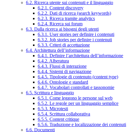
6.2. Ricerca utente sui contenuti e il linguaggio
6.2.1. Content discovery
6.2.2. Dati di ricerca (search keywords)
6.2.3. Ricerca tramite analytics
6.2.4. Ricerca sui forum
6.3. Dalla ricerca ai bisogni degli utenti
6.3.1. User stories per definire i contenuti
6.3.2. Job stories per definire i contenuti
6.3.3. Criteri di accettazione
6.4. Architettura dell’informazione
6.4.1. Definire l’architettura dell’informazione
6.4.2. Alberatura
6.4.3. Flussi di interazione
6.4.4. Sistemi di navigazione
6.4.5. Tipologie di contenuto (content type)
6.4.6. Ontologie e standard
6.4.7. Vocabolari controllati e tassonomie
6.5. Scrittura e linguaggio
6.5.1. Come leggono le persone sul web
6.5.2. Le regole per un linguaggio semplice
6.5.3. Microtesti
6.5.4. Scrittura collaborativa
6.5.5. Content critique
6.5.6. Traduzione e localizzazione dei contenuti
6.6. Documenti