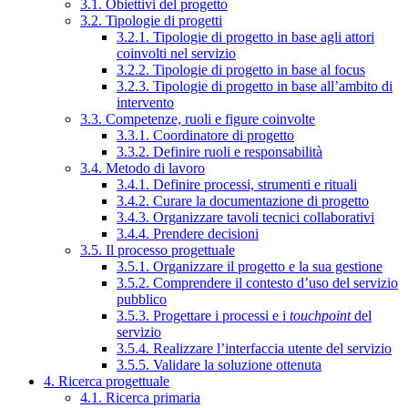
3.1. Obiettivi del progetto
3.2. Tipologie di progetti
3.2.1. Tipologie di progetto in base agli attori
coinvolti nel servizio
3.2.2. Tipologie di progetto in base al focus
3.2.3. Tipologie di progetto in base all’ambito di
intervento
3.3. Competenze, ruoli e figure coinvolte
3.3.1. Coordinatore di progetto
3.3.2. Definire ruoli e responsabilità
3.4. Metodo di lavoro
3.4.1. Definire processi, strumenti e rituali
3.4.2. Curare la documentazione di progetto
3.4.3. Organizzare tavoli tecnici collaborativi
3.4.4. Prendere decisioni
3.5. Il processo progettuale
3.5.1. Organizzare il progetto e la sua gestione
3.5.2. Comprendere il contesto d’uso del servizio
pubblico
3.5.3. Progettare i processi e i
touchpoint
del
servizio
3.5.4. Realizzare l’interfaccia utente del servizio
3.5.5. Validare la soluzione ottenuta
4. Ricerca progettuale
4.1. Ricerca primaria