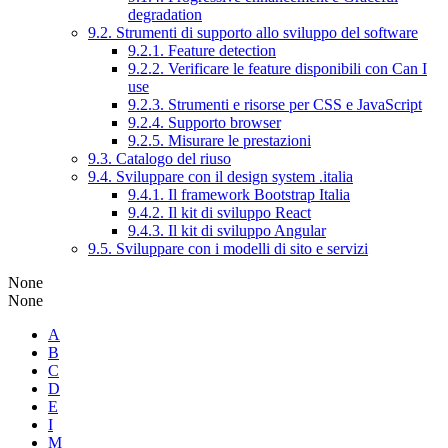
degradation
9.2. Strumenti di supporto allo sviluppo del software
9.2.1. Feature detection
9.2.2. Verificare le feature disponibili con Can I
use
9.2.3. Strumenti e risorse per CSS e JavaScript
9.2.4. Supporto browser
9.2.5. Misurare le prestazioni
9.3. Catalogo del riuso
9.4. Sviluppare con il design system .italia
9.4.1. Il framework Bootstrap Italia
9.4.2. Il kit di sviluppo React
9.4.3. Il kit di sviluppo Angular
9.5. Sviluppare con i modelli di sito e servizi
None
None
A
B
C
D
E
I
M