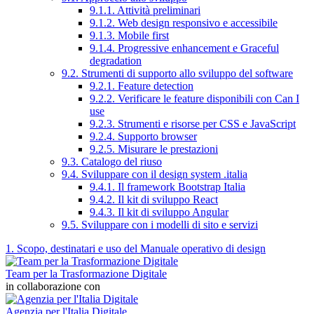
9.1.1. Attività preliminari
9.1.2. Web design responsivo e accessibile
9.1.3. Mobile first
9.1.4. Progressive enhancement e Graceful
degradation
9.2. Strumenti di supporto allo sviluppo del software
9.2.1. Feature detection
9.2.2. Verificare le feature disponibili con Can I
use
9.2.3. Strumenti e risorse per CSS e JavaScript
9.2.4. Supporto browser
9.2.5. Misurare le prestazioni
9.3. Catalogo del riuso
9.4. Sviluppare con il design system .italia
9.4.1. Il framework Bootstrap Italia
9.4.2. Il kit di sviluppo React
9.4.3. Il kit di sviluppo Angular
9.5. Sviluppare con i modelli di sito e servizi
1. Scopo, destinatari e uso del Manuale operativo di design
Team per la Trasformazione Digitale
in collaborazione con
Agenzia per l'Italia Digitale