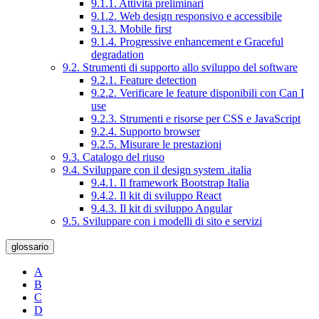
9.1.1. Attività preliminari
9.1.2. Web design responsivo e accessibile
9.1.3. Mobile first
9.1.4. Progressive enhancement e Graceful
degradation
9.2. Strumenti di supporto allo sviluppo del software
9.2.1. Feature detection
9.2.2. Verificare le feature disponibili con Can I
use
9.2.3. Strumenti e risorse per CSS e JavaScript
9.2.4. Supporto browser
9.2.5. Misurare le prestazioni
9.3. Catalogo del riuso
9.4. Sviluppare con il design system .italia
9.4.1. Il framework Bootstrap Italia
9.4.2. Il kit di sviluppo React
9.4.3. Il kit di sviluppo Angular
9.5. Sviluppare con i modelli di sito e servizi
glossario
A
B
C
D