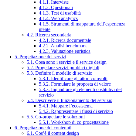
4.1.1. Interviste
4.1.2. Questionari
4.1.3. Test di usabilità
4.1.4. Web analytics
4.1.5. Strumenti di mappatura dell’esperienza
utente
4.2. Ricerca secondaria
4.2.1. Ricerca documentale
4.2.2. Analisi benchmark
4.2.3. Valutazione euristica
5. Progettazione dei servizi
5.1. Cosa sono i servizi e il service design
5.2. Progettare servizi pubblici digitali
5.3. Definire il modello di servizio
5.3.1. Identificare gli attori coinvolti
5.3.2. Formulare la proposta di valore
5.3.3. Inquadrare gli elementi costitutivi del
servizio
5.4. Descrivere il funzionamento del servizio
5.4.1. Mappare l’ecosistema
5.4.2. Rappresentare i flussi di servizio
5.5. Co-progettare le soluzioni
5.5.1. Workshop di co-progettazione
6. Progettazione dei contenuti
6.1. Cos’è il content design