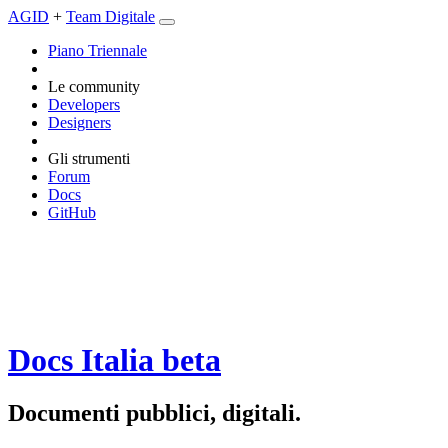
AGID
+
Team Digitale
Piano Triennale
Le community
Developers
Designers
Gli strumenti
Forum
Docs
GitHub
Docs Italia
beta
Documenti pubblici, digitali.