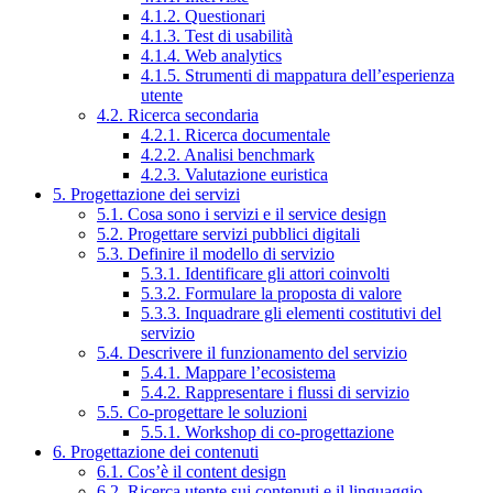
4.1.2. Questionari
4.1.3. Test di usabilità
4.1.4. Web analytics
4.1.5. Strumenti di mappatura dell’esperienza
utente
4.2. Ricerca secondaria
4.2.1. Ricerca documentale
4.2.2. Analisi benchmark
4.2.3. Valutazione euristica
5. Progettazione dei servizi
5.1. Cosa sono i servizi e il service design
5.2. Progettare servizi pubblici digitali
5.3. Definire il modello di servizio
5.3.1. Identificare gli attori coinvolti
5.3.2. Formulare la proposta di valore
5.3.3. Inquadrare gli elementi costitutivi del
servizio
5.4. Descrivere il funzionamento del servizio
5.4.1. Mappare l’ecosistema
5.4.2. Rappresentare i flussi di servizio
5.5. Co-progettare le soluzioni
5.5.1. Workshop di co-progettazione
6. Progettazione dei contenuti
6.1. Cos’è il content design
6.2. Ricerca utente sui contenuti e il linguaggio