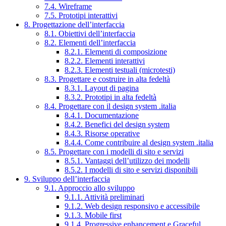
7.4. Wireframe
7.5. Prototipi interattivi
8. Progettazione dell’interfaccia
8.1. Obiettivi dell’interfaccia
8.2. Elementi dell’interfaccia
8.2.1. Elementi di composizione
8.2.2. Elementi interattivi
8.2.3. Elementi testuali (microtesti)
8.3. Progettare e costruire in alta fedeltà
8.3.1. Layout di pagina
8.3.2. Prototipi in alta fedeltà
8.4. Progettare con il design system .italia
8.4.1. Documentazione
8.4.2. Benefici del design system
8.4.3. Risorse operative
8.4.4. Come contribuire al design system .italia
8.5. Progettare con i modelli di sito e servizi
8.5.1. Vantaggi dell’utilizzo dei modelli
8.5.2. I modelli di sito e servizi disponibili
9. Sviluppo dell’interfaccia
9.1. Approccio allo sviluppo
9.1.1. Attività preliminari
9.1.2. Web design responsivo e accessibile
9.1.3. Mobile first
9.1.4. Progressive enhancement e Graceful