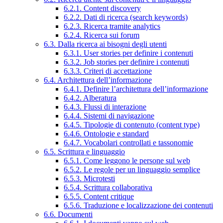
6.2.1. Content discovery
6.2.2. Dati di ricerca (search keywords)
6.2.3. Ricerca tramite analytics
6.2.4. Ricerca sui forum
6.3. Dalla ricerca ai bisogni degli utenti
6.3.1. User stories per definire i contenuti
6.3.2. Job stories per definire i contenuti
6.3.3. Criteri di accettazione
6.4. Architettura dell’informazione
6.4.1. Definire l’architettura dell’informazione
6.4.2. Alberatura
6.4.3. Flussi di interazione
6.4.4. Sistemi di navigazione
6.4.5. Tipologie di contenuto (content type)
6.4.6. Ontologie e standard
6.4.7. Vocabolari controllati e tassonomie
6.5. Scrittura e linguaggio
6.5.1. Come leggono le persone sul web
6.5.2. Le regole per un linguaggio semplice
6.5.3. Microtesti
6.5.4. Scrittura collaborativa
6.5.5. Content critique
6.5.6. Traduzione e localizzazione dei contenuti
6.6. Documenti