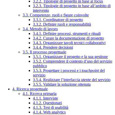
3.2.2. Tipologie di progetto in base al focus
3.2.3. Tipologie di progetto in base all’ambito di
intervento
3.3. Competenze, ruoli e figure coinvolte
3.3.1. Coordinatore di progetto
3.3.2. Definire ruoli e responsabilità
3.4. Metodo di lavoro
3.4.1. Definire processi, strumenti e rituali
3.4.2. Curare la documentazione di progetto
3.4.3. Organizzare tavoli tecnici collaborativi
3.4.4. Prendere decisioni
3.5. Il processo progettuale
3.5.1. Organizzare il progetto e la sua gestione
3.5.2. Comprendere il contesto d’uso del servizio
pubblico
3.5.3. Progettare i processi e i
touchpoint
del
servizio
3.5.4. Realizzare l’interfaccia utente del servizio
3.5.5. Validare la soluzione ottenuta
4. Ricerca progettuale
4.1. Ricerca primaria
4.1.1. Interviste
4.1.2. Questionari
4.1.3. Test di usabilità
4.1.4. Web analytics