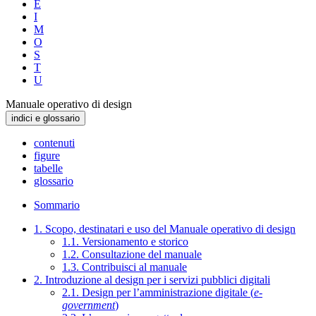
E
I
M
O
S
T
U
Manuale operativo di design
indici e glossario
contenuti
figure
tabelle
glossario
Sommario
1. Scopo, destinatari e uso del Manuale operativo di design
1.1. Versionamento e storico
1.2. Consultazione del manuale
1.3. Contribuisci al manuale
2. Introduzione al design per i servizi pubblici digitali
2.1. Design per l’amministrazione digitale (
e-
government
)