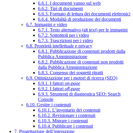
6.6.1. I documenti vanno sul web
6.6.2. Tipi di documenti
6.6.3. Formato di lettura dei documenti elettronici
6.6.4. Modalità di produzione dei documenti
6.7. Immagini e video
6.7.1. Testo alternativo (alt text) per le immagini
6.7.2. Sottotitoli per i video
6.7.3. Trascrizioni per i video
6.8. Proprietà intellettuale e privacy
6.8.1. Pubblicazione di contenuti prodotti dalla
Pubblica Amministrazione
6.8.2. Pubblicazione di contenuti non prodotti
dalla Pubblica Amministrazione
6.8.3. Consenso dei soggetti ritratti
6.9. Ottimizzazione per i motori di ricerca (SEO)
6.9.1. I fattori
on-page
6.9.2. I fattori
off-page
6.9.3. Strumenti di diagnostica SEO: Search
Console
6.10. Gestire i contenuti
6.10.1. L’inventario dei contenuti
6.10.2. Revisionare i contenuti
6.10.3. Migrare i contenuti
6.10.4. Pubblicare i contenuti
7. Progettazione dell’interazione