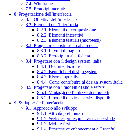
7.4. Wireframe
7.5. Prototipi interattivi
8. Progettazione dell’interfaccia
8.1. Obiettivi dell’interfaccia
8.2. Elementi dell’interfaccia
8.2.1. Elementi di composizione
8.2.2. Elementi interattivi
8.2.3. Elementi testuali (microtesti)
8.3. Progettare e costruire in alta fedeltà
8.3.1. Layout di pagina
8.3.2. Prototipi in alta fedeltà
8.4. Progettare con il design system .italia
8.4.1. Documentazione
8.4.2. Benefici del design system
8.4.3. Risorse operative
8.4.4. Come contribuire al design system .italia
8.5. Progettare con i modelli di sito e servizi
8.5.1. Vantaggi dell’utilizzo dei modelli
8.5.2. I modelli di sito e servizi disponibili
9. Sviluppo dell’interfaccia
9.1. Approccio allo sviluppo
9.1.1. Attività preliminari
9.1.2. Web design responsivo e accessibile
9.1.3. Mobile first
9.1.4. Progressive enhancement e Graceful