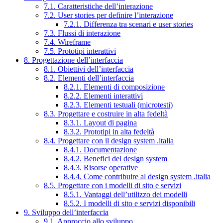
7.1. Caratteristiche dell’interazione
7.2. User stories per definire l’interazione
7.2.1. Differenza tra scenari e user stories
7.3. Flussi di interazione
7.4. Wireframe
7.5. Prototipi interattivi
8. Progettazione dell’interfaccia
8.1. Obiettivi dell’interfaccia
8.2. Elementi dell’interfaccia
8.2.1. Elementi di composizione
8.2.2. Elementi interattivi
8.2.3. Elementi testuali (microtesti)
8.3. Progettare e costruire in alta fedeltà
8.3.1. Layout di pagina
8.3.2. Prototipi in alta fedeltà
8.4. Progettare con il design system .italia
8.4.1. Documentazione
8.4.2. Benefici del design system
8.4.3. Risorse operative
8.4.4. Come contribuire al design system .italia
8.5. Progettare con i modelli di sito e servizi
8.5.1. Vantaggi dell’utilizzo dei modelli
8.5.2. I modelli di sito e servizi disponibili
9. Sviluppo dell’interfaccia
9.1. Approccio allo sviluppo