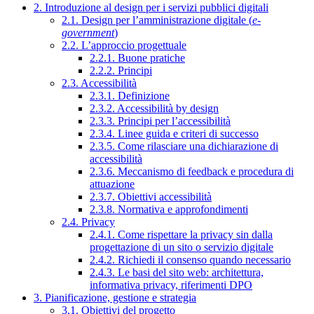
2. Introduzione al design per i servizi pubblici digitali
2.1. Design per l’amministrazione digitale (
e-
government
)
2.2. L’approccio progettuale
2.2.1. Buone pratiche
2.2.2. Principi
2.3. Accessibilità
2.3.1. Definizione
2.3.2. Accessibilità by design
2.3.3. Principi per l’accessibilità
2.3.4. Linee guida e criteri di successo
2.3.5. Come rilasciare una dichiarazione di
accessibilità
2.3.6. Meccanismo di feedback e procedura di
attuazione
2.3.7. Obiettivi accessibilità
2.3.8. Normativa e approfondimenti
2.4. Privacy
2.4.1. Come rispettare la privacy sin dalla
progettazione di un sito o servizio digitale
2.4.2. Richiedi il consenso quando necessario
2.4.3. Le basi del sito web: architettura,
informativa privacy, riferimenti DPO
3. Pianificazione, gestione e strategia
3.1. Obiettivi del progetto