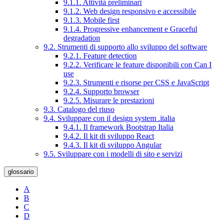
9.1.1. Attività preliminari
9.1.2. Web design responsivo e accessibile
9.1.3. Mobile first
9.1.4. Progressive enhancement e Graceful
degradation
9.2. Strumenti di supporto allo sviluppo del software
9.2.1. Feature detection
9.2.2. Verificare le feature disponibili con Can I
use
9.2.3. Strumenti e risorse per CSS e JavaScript
9.2.4. Supporto browser
9.2.5. Misurare le prestazioni
9.3. Catalogo del riuso
9.4. Sviluppare con il design system .italia
9.4.1. Il framework Bootstrap Italia
9.4.2. Il kit di sviluppo React
9.4.3. Il kit di sviluppo Angular
9.5. Sviluppare con i modelli di sito e servizi
glossario
A
B
C
D