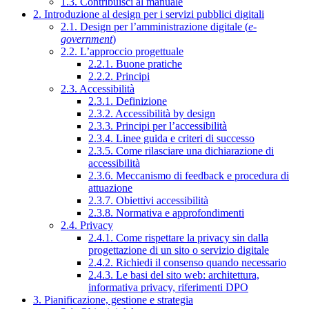
1.3. Contribuisci al manuale
2. Introduzione al design per i servizi pubblici digitali
2.1. Design per l’amministrazione digitale (
e-
government
)
2.2. L’approccio progettuale
2.2.1. Buone pratiche
2.2.2. Principi
2.3. Accessibilità
2.3.1. Definizione
2.3.2. Accessibilità by design
2.3.3. Principi per l’accessibilità
2.3.4. Linee guida e criteri di successo
2.3.5. Come rilasciare una dichiarazione di
accessibilità
2.3.6. Meccanismo di feedback e procedura di
attuazione
2.3.7. Obiettivi accessibilità
2.3.8. Normativa e approfondimenti
2.4. Privacy
2.4.1. Come rispettare la privacy sin dalla
progettazione di un sito o servizio digitale
2.4.2. Richiedi il consenso quando necessario
2.4.3. Le basi del sito web: architettura,
informativa privacy, riferimenti DPO
3. Pianificazione, gestione e strategia