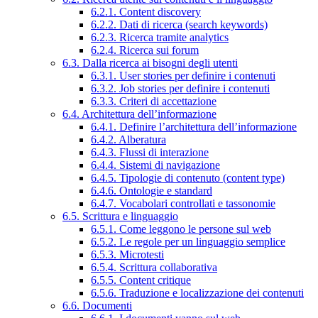
6.2.1. Content discovery
6.2.2. Dati di ricerca (search keywords)
6.2.3. Ricerca tramite analytics
6.2.4. Ricerca sui forum
6.3. Dalla ricerca ai bisogni degli utenti
6.3.1. User stories per definire i contenuti
6.3.2. Job stories per definire i contenuti
6.3.3. Criteri di accettazione
6.4. Architettura dell’informazione
6.4.1. Definire l’architettura dell’informazione
6.4.2. Alberatura
6.4.3. Flussi di interazione
6.4.4. Sistemi di navigazione
6.4.5. Tipologie di contenuto (content type)
6.4.6. Ontologie e standard
6.4.7. Vocabolari controllati e tassonomie
6.5. Scrittura e linguaggio
6.5.1. Come leggono le persone sul web
6.5.2. Le regole per un linguaggio semplice
6.5.3. Microtesti
6.5.4. Scrittura collaborativa
6.5.5. Content critique
6.5.6. Traduzione e localizzazione dei contenuti
6.6. Documenti