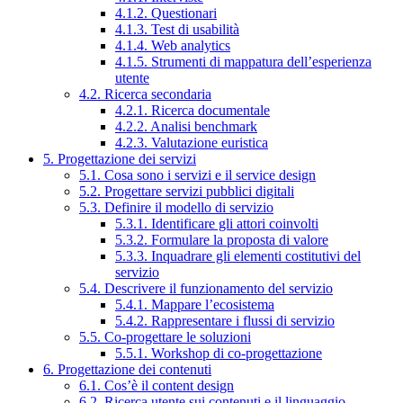
4.1.2. Questionari
4.1.3. Test di usabilità
4.1.4. Web analytics
4.1.5. Strumenti di mappatura dell’esperienza
utente
4.2. Ricerca secondaria
4.2.1. Ricerca documentale
4.2.2. Analisi benchmark
4.2.3. Valutazione euristica
5. Progettazione dei servizi
5.1. Cosa sono i servizi e il service design
5.2. Progettare servizi pubblici digitali
5.3. Definire il modello di servizio
5.3.1. Identificare gli attori coinvolti
5.3.2. Formulare la proposta di valore
5.3.3. Inquadrare gli elementi costitutivi del
servizio
5.4. Descrivere il funzionamento del servizio
5.4.1. Mappare l’ecosistema
5.4.2. Rappresentare i flussi di servizio
5.5. Co-progettare le soluzioni
5.5.1. Workshop di co-progettazione
6. Progettazione dei contenuti
6.1. Cos’è il content design
6.2. Ricerca utente sui contenuti e il linguaggio