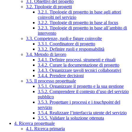
3.1. Obiettivi del progetto
3.2. Tipologie di progetti
3.2.1. Tipologie di progetto in base agli attori
coinvolti nel servizio
3.2.2. Tipologie di progetto in base al focus
3.2.3. Tipologie di progetto in base all’ambito di
intervento
3.3. Competenze, ruoli e figure coinvolte
3.3.1. Coordinatore di progetto
3.3.2. Definire ruoli e responsabilità
3.4. Metodo di lavoro
3.4.1. Definire processi, strumenti e rituali
3.4.2. Curare la documentazione di progetto
3.4.3. Organizzare tavoli tecnici collaborativi
3.4.4. Prendere decisioni
3.5. Il processo progettuale
3.5.1. Organizzare il progetto e la sua gestione
3.5.2. Comprendere il contesto d’uso del servizio
pubblico
3.5.3. Progettare i processi e i
touchpoint
del
servizio
3.5.4. Realizzare l’interfaccia utente del servizio
3.5.5. Validare la soluzione ottenuta
4. Ricerca progettuale
4.1. Ricerca primaria