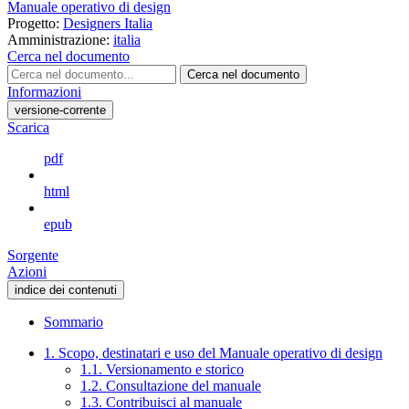
Manuale operativo di design
Progetto:
Designers Italia
Amministrazione:
italia
Cerca nel documento
Cerca nel documento
Informazioni
versione-corrente
Scarica
pdf
html
epub
Sorgente
Azioni
indice dei contenuti
Sommario
1. Scopo, destinatari e uso del Manuale operativo di design
1.1. Versionamento e storico
1.2. Consultazione del manuale
1.3. Contribuisci al manuale