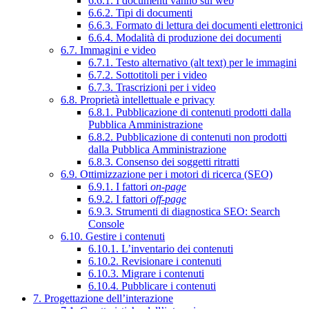
6.6.1. I documenti vanno sul web
6.6.2. Tipi di documenti
6.6.3. Formato di lettura dei documenti elettronici
6.6.4. Modalità di produzione dei documenti
6.7. Immagini e video
6.7.1. Testo alternativo (alt text) per le immagini
6.7.2. Sottotitoli per i video
6.7.3. Trascrizioni per i video
6.8. Proprietà intellettuale e privacy
6.8.1. Pubblicazione di contenuti prodotti dalla
Pubblica Amministrazione
6.8.2. Pubblicazione di contenuti non prodotti
dalla Pubblica Amministrazione
6.8.3. Consenso dei soggetti ritratti
6.9. Ottimizzazione per i motori di ricerca (SEO)
6.9.1. I fattori
on-page
6.9.2. I fattori
off-page
6.9.3. Strumenti di diagnostica SEO: Search
Console
6.10. Gestire i contenuti
6.10.1. L’inventario dei contenuti
6.10.2. Revisionare i contenuti
6.10.3. Migrare i contenuti
6.10.4. Pubblicare i contenuti
7. Progettazione dell’interazione