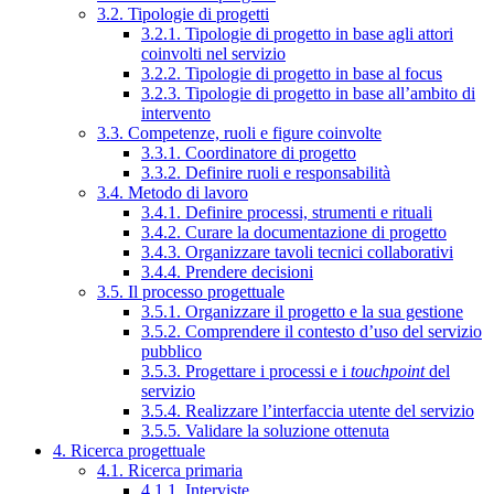
3.2. Tipologie di progetti
3.2.1. Tipologie di progetto in base agli attori
coinvolti nel servizio
3.2.2. Tipologie di progetto in base al focus
3.2.3. Tipologie di progetto in base all’ambito di
intervento
3.3. Competenze, ruoli e figure coinvolte
3.3.1. Coordinatore di progetto
3.3.2. Definire ruoli e responsabilità
3.4. Metodo di lavoro
3.4.1. Definire processi, strumenti e rituali
3.4.2. Curare la documentazione di progetto
3.4.3. Organizzare tavoli tecnici collaborativi
3.4.4. Prendere decisioni
3.5. Il processo progettuale
3.5.1. Organizzare il progetto e la sua gestione
3.5.2. Comprendere il contesto d’uso del servizio
pubblico
3.5.3. Progettare i processi e i
touchpoint
del
servizio
3.5.4. Realizzare l’interfaccia utente del servizio
3.5.5. Validare la soluzione ottenuta
4. Ricerca progettuale
4.1. Ricerca primaria
4.1.1. Interviste