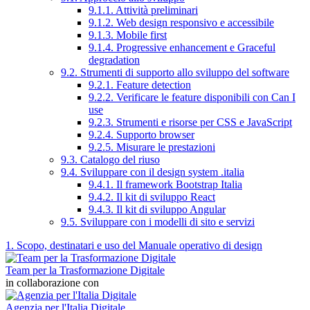
9.1.1. Attività preliminari
9.1.2. Web design responsivo e accessibile
9.1.3. Mobile first
9.1.4. Progressive enhancement e Graceful
degradation
9.2. Strumenti di supporto allo sviluppo del software
9.2.1. Feature detection
9.2.2. Verificare le feature disponibili con Can I
use
9.2.3. Strumenti e risorse per CSS e JavaScript
9.2.4. Supporto browser
9.2.5. Misurare le prestazioni
9.3. Catalogo del riuso
9.4. Sviluppare con il design system .italia
9.4.1. Il framework Bootstrap Italia
9.4.2. Il kit di sviluppo React
9.4.3. Il kit di sviluppo Angular
9.5. Sviluppare con i modelli di sito e servizi
1. Scopo, destinatari e uso del Manuale operativo di design
Team per la Trasformazione Digitale
in collaborazione con
Agenzia per l'Italia Digitale