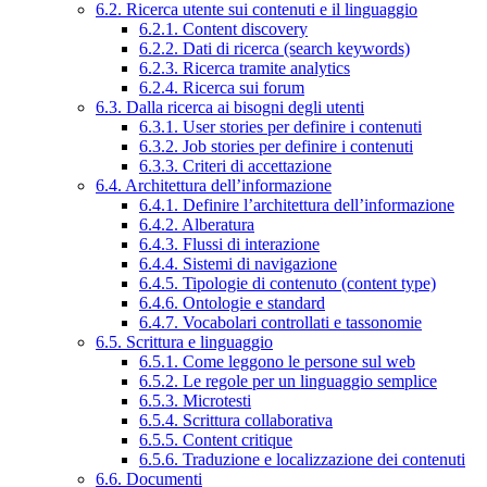
6.2. Ricerca utente sui contenuti e il linguaggio
6.2.1. Content discovery
6.2.2. Dati di ricerca (search keywords)
6.2.3. Ricerca tramite analytics
6.2.4. Ricerca sui forum
6.3. Dalla ricerca ai bisogni degli utenti
6.3.1. User stories per definire i contenuti
6.3.2. Job stories per definire i contenuti
6.3.3. Criteri di accettazione
6.4. Architettura dell’informazione
6.4.1. Definire l’architettura dell’informazione
6.4.2. Alberatura
6.4.3. Flussi di interazione
6.4.4. Sistemi di navigazione
6.4.5. Tipologie di contenuto (content type)
6.4.6. Ontologie e standard
6.4.7. Vocabolari controllati e tassonomie
6.5. Scrittura e linguaggio
6.5.1. Come leggono le persone sul web
6.5.2. Le regole per un linguaggio semplice
6.5.3. Microtesti
6.5.4. Scrittura collaborativa
6.5.5. Content critique
6.5.6. Traduzione e localizzazione dei contenuti
6.6. Documenti