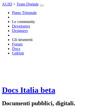
AGID
+
Team Digitale
Piano Triennale
Le community
Developers
Designers
Gli strumenti
Forum
Docs
GitHub
Docs Italia
beta
Documenti pubblici, digitali.