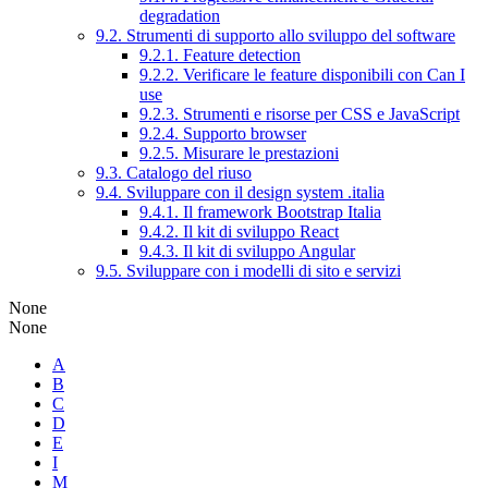
degradation
9.2. Strumenti di supporto allo sviluppo del software
9.2.1. Feature detection
9.2.2. Verificare le feature disponibili con Can I
use
9.2.3. Strumenti e risorse per CSS e JavaScript
9.2.4. Supporto browser
9.2.5. Misurare le prestazioni
9.3. Catalogo del riuso
9.4. Sviluppare con il design system .italia
9.4.1. Il framework Bootstrap Italia
9.4.2. Il kit di sviluppo React
9.4.3. Il kit di sviluppo Angular
9.5. Sviluppare con i modelli di sito e servizi
None
None
A
B
C
D
E
I
M