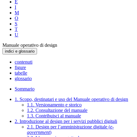
E
I
M
O
S
T
U
Manuale operativo di design
indici e glossario
contenuti
figure
tabelle
glossario
Sommario
1. Scopo, destinatari e uso del Manuale operativo di design
1.1. Versionamento e storico
1.2. Consultazione del manuale
1.3. Contribuisci al manuale
2. Introduzione al design per i servizi pubblici digitali
2.1. Design per l’amministrazione digitale (
e-
government
)