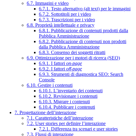
6.7. Immagini e video
6.7.1. Testo alternativo (alt text) per le immagini
6.7.2. Sottotitoli per i video
6.7.3. Trascrizioni per i video
6.8. Proprietà intellettuale e privacy
6.8.1. Pubblicazione di contenuti prodotti dalla
Pubblica Amministrazione
6.8.2. Pubblicazione di contenuti non prodotti
dalla Pubblica Amministrazione
6.8.3. Consenso dei soggetti ritratti
6.9. Ottimizzazione per i motori di ricerca (SEO)
6.9.1. I fattori
on-page
6.9.2. I fattori
off-page
6.9.3. Strumenti di diagnostica SEO: Search
Console
6.10. Gestire i contenuti
6.10.1. L’inventario dei contenuti
6.10.2. Revisionare i contenuti
6.10.3. Migrare i contenuti
6.10.4. Pubblicare i contenuti
7. Progettazione dell’interazione
7.1. Caratteristiche dell’interazione
7.2. User stories per definire l’interazione
7.2.1. Differenza tra scenari e user stories
7.3. Flussi di interazione