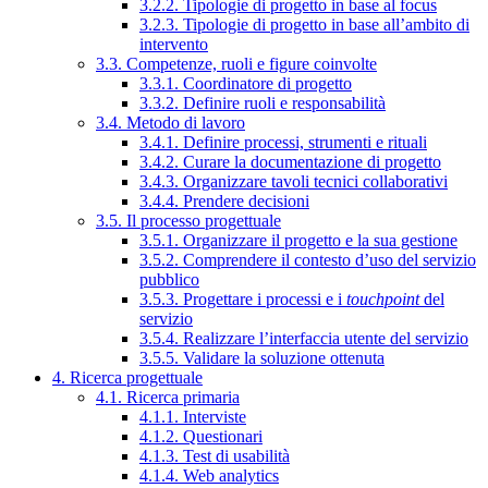
3.2.2. Tipologie di progetto in base al focus
3.2.3. Tipologie di progetto in base all’ambito di
intervento
3.3. Competenze, ruoli e figure coinvolte
3.3.1. Coordinatore di progetto
3.3.2. Definire ruoli e responsabilità
3.4. Metodo di lavoro
3.4.1. Definire processi, strumenti e rituali
3.4.2. Curare la documentazione di progetto
3.4.3. Organizzare tavoli tecnici collaborativi
3.4.4. Prendere decisioni
3.5. Il processo progettuale
3.5.1. Organizzare il progetto e la sua gestione
3.5.2. Comprendere il contesto d’uso del servizio
pubblico
3.5.3. Progettare i processi e i
touchpoint
del
servizio
3.5.4. Realizzare l’interfaccia utente del servizio
3.5.5. Validare la soluzione ottenuta
4. Ricerca progettuale
4.1. Ricerca primaria
4.1.1. Interviste
4.1.2. Questionari
4.1.3. Test di usabilità
4.1.4. Web analytics