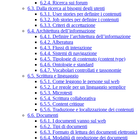
6.2.4. Ricerca sui forum
6.3. Dalla ricerca ai bisogni degli utenti
6.3.1. User stories per definire i contenuti
6.3.2. Job stories per definire i contenuti
6.3.3. Criteri di accettazione
6.4. Architettura dell’informazione
6.4.1. Definire l’architettura dell’informazione
6.4.2. Alberatura
6.4.3. Flussi di interazione
6.4.4. Sistemi di navigazione
6.4.5. Tipologie di contenuto (content type)
6.4.6. Ontologie e standard
6.4.7. Vocabolari controllati e tassonomie
6.5. Scrittura e linguaggio
6.5.1. Come leggono le persone sul web
6.5.2. Le regole per un linguaggio semplice
6.5.3. Microtesti
6.5.4. Scrittura collaborativa
6.5.5. Content critique
6.5.6. Traduzione e localizzazione dei contenuti
6.6. Documenti
6.6.1. I documenti vanno sul web
6.6.2. Tipi di documenti
6.6.3. Formato di lettura dei documenti elettronici
6.6.4. Modalità di produzione dei documenti