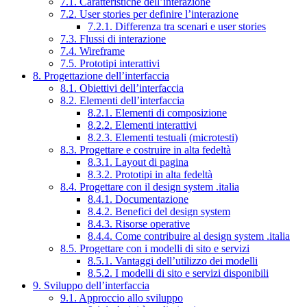
7.1. Caratteristiche dell’interazione
7.2. User stories per definire l’interazione
7.2.1. Differenza tra scenari e user stories
7.3. Flussi di interazione
7.4. Wireframe
7.5. Prototipi interattivi
8. Progettazione dell’interfaccia
8.1. Obiettivi dell’interfaccia
8.2. Elementi dell’interfaccia
8.2.1. Elementi di composizione
8.2.2. Elementi interattivi
8.2.3. Elementi testuali (microtesti)
8.3. Progettare e costruire in alta fedeltà
8.3.1. Layout di pagina
8.3.2. Prototipi in alta fedeltà
8.4. Progettare con il design system .italia
8.4.1. Documentazione
8.4.2. Benefici del design system
8.4.3. Risorse operative
8.4.4. Come contribuire al design system .italia
8.5. Progettare con i modelli di sito e servizi
8.5.1. Vantaggi dell’utilizzo dei modelli
8.5.2. I modelli di sito e servizi disponibili
9. Sviluppo dell’interfaccia
9.1. Approccio allo sviluppo