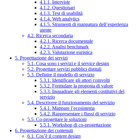
4.1.1. Interviste
4.1.2. Questionari
4.1.3. Test di usabilità
4.1.4. Web analytics
4.1.5. Strumenti di mappatura dell’esperienza
utente
4.2. Ricerca secondaria
4.2.1. Ricerca documentale
4.2.2. Analisi benchmark
4.2.3. Valutazione euristica
5. Progettazione dei servizi
5.1. Cosa sono i servizi e il service design
5.2. Progettare servizi pubblici digitali
5.3. Definire il modello di servizio
5.3.1. Identificare gli attori coinvolti
5.3.2. Formulare la proposta di valore
5.3.3. Inquadrare gli elementi costitutivi del
servizio
5.4. Descrivere il funzionamento del servizio
5.4.1. Mappare l’ecosistema
5.4.2. Rappresentare i flussi di servizio
5.5. Co-progettare le soluzioni
5.5.1. Workshop di co-progettazione
6. Progettazione dei contenuti
6.1. Cos’è il content design