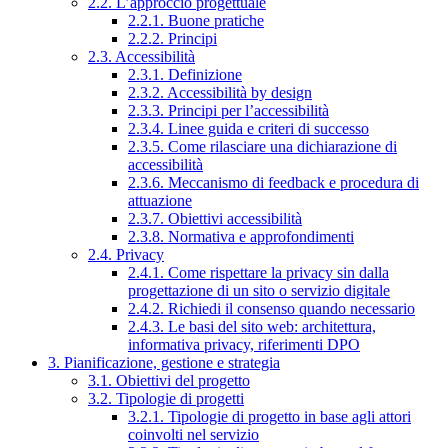
2.2. L’approccio progettuale
2.2.1. Buone pratiche
2.2.2. Principi
2.3. Accessibilità
2.3.1. Definizione
2.3.2. Accessibilità by design
2.3.3. Principi per l’accessibilità
2.3.4. Linee guida e criteri di successo
2.3.5. Come rilasciare una dichiarazione di
accessibilità
2.3.6. Meccanismo di feedback e procedura di
attuazione
2.3.7. Obiettivi accessibilità
2.3.8. Normativa e approfondimenti
2.4. Privacy
2.4.1. Come rispettare la privacy sin dalla
progettazione di un sito o servizio digitale
2.4.2. Richiedi il consenso quando necessario
2.4.3. Le basi del sito web: architettura,
informativa privacy, riferimenti DPO
3. Pianificazione, gestione e strategia
3.1. Obiettivi del progetto
3.2. Tipologie di progetti
3.2.1. Tipologie di progetto in base agli attori
coinvolti nel servizio