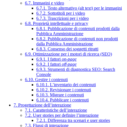
6.7. Immagini e video
6.7.1. Testo alternativo (alt text) per le immagini
6.7.2. Sottotitoli per i video
6.7.3. Trascrizioni per i video
6.8. Proprietà intellettuale e privacy
6.8.1. Pubblicazione di contenuti prodotti dalla
Pubblica Amministrazione
6.8.2. Pubblicazione di contenuti non prodotti
dalla Pubblica Amministrazione
6.8.3. Consenso dei soggetti ritratti
6.9. Ottimizzazione per i motori di ricerca (SEO)
6.9.1. I fattori
on-page
6.9.2. I fattori
off-page
6.9.3. Strumenti di diagnostica SEO: Search
Console
6.10. Gestire i contenuti
6.10.1. L’inventario dei contenuti
6.10.2. Revisionare i contenuti
6.10.3. Migrare i contenuti
6.10.4. Pubblicare i contenuti
7. Progettazione dell’interazione
7.1. Caratteristiche dell’interazione
7.2. User stories per definire l’interazione
7.2.1. Differenza tra scenari e user stories
7.3. Flussi di interazione