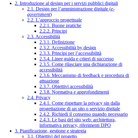
2. Introduzione al design per i servizi pubblici digitali
2.1. Design per l’amministrazione digitale (
e-
government
)
2.2. L’approccio progettuale
2.2.1. Buone pratiche
2.2.2. Principi
2.3. Accessibilità
2.3.1. Definizione
2.3.2. Accessibilità by design
2.3.3. Principi per l’accessibilità
2.3.4. Linee guida e criteri di successo
2.3.5. Come rilasciare una dichiarazione di
accessibilità
2.3.6. Meccanismo di feedback e procedura di
attuazione
2.3.7. Obiettivi accessibilità
2.3.8. Normativa e approfondimenti
2.4. Privacy
2.4.1. Come rispettare la privacy sin dalla
progettazione di un sito o servizio digitale
2.4.2. Richiedi il consenso quando necessario
2.4.3. Le basi del sito web: architettura,
informativa privacy, riferimenti DPO
3. Pianificazione, gestione e strategia
3.1. Obiettivi del progetto