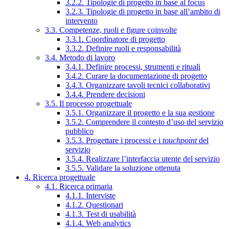
3.2.2. Tipologie di progetto in base al focus
3.2.3. Tipologie di progetto in base all’ambito di
intervento
3.3. Competenze, ruoli e figure coinvolte
3.3.1. Coordinatore di progetto
3.3.2. Definire ruoli e responsabilità
3.4. Metodo di lavoro
3.4.1. Definire processi, strumenti e rituali
3.4.2. Curare la documentazione di progetto
3.4.3. Organizzare tavoli tecnici collaborativi
3.4.4. Prendere decisioni
3.5. Il processo progettuale
3.5.1. Organizzare il progetto e la sua gestione
3.5.2. Comprendere il contesto d’uso del servizio
pubblico
3.5.3. Progettare i processi e i
touchpoint
del
servizio
3.5.4. Realizzare l’interfaccia utente del servizio
3.5.5. Validare la soluzione ottenuta
4. Ricerca progettuale
4.1. Ricerca primaria
4.1.1. Interviste
4.1.2. Questionari
4.1.3. Test di usabilità
4.1.4. Web analytics