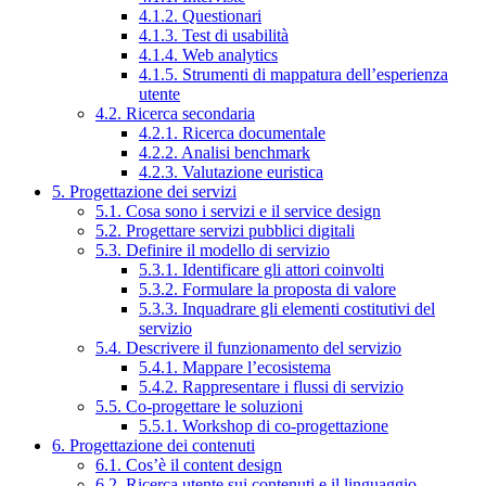
4.1.2. Questionari
4.1.3. Test di usabilità
4.1.4. Web analytics
4.1.5. Strumenti di mappatura dell’esperienza
utente
4.2. Ricerca secondaria
4.2.1. Ricerca documentale
4.2.2. Analisi benchmark
4.2.3. Valutazione euristica
5. Progettazione dei servizi
5.1. Cosa sono i servizi e il service design
5.2. Progettare servizi pubblici digitali
5.3. Definire il modello di servizio
5.3.1. Identificare gli attori coinvolti
5.3.2. Formulare la proposta di valore
5.3.3. Inquadrare gli elementi costitutivi del
servizio
5.4. Descrivere il funzionamento del servizio
5.4.1. Mappare l’ecosistema
5.4.2. Rappresentare i flussi di servizio
5.5. Co-progettare le soluzioni
5.5.1. Workshop di co-progettazione
6. Progettazione dei contenuti
6.1. Cos’è il content design
6.2. Ricerca utente sui contenuti e il linguaggio