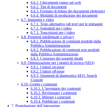
6.6.1. I documenti vanno sul web
6.6.2. Tipi di documenti
6.6.3. Formato di lettura dei documenti elettronici
6.6.4. Modalità di produzione dei documenti
6.7. Immagini e video
6.7.1. Testo alternativo (alt text) per le immagini
6.7.2. Sottotitoli per i video
6.7.3. Trascrizioni per i video
6.8. Proprietà intellettuale e privacy
6.8.1. Pubblicazione di contenuti prodotti dalla
Pubblica Amministrazione
6.8.2. Pubblicazione di contenuti non prodotti
dalla Pubblica Amministrazione
6.8.3. Consenso dei soggetti ritratti
6.9. Ottimizzazione per i motori di ricerca (SEO)
6.9.1. I fattori
on-page
6.9.2. I fattori
off-page
6.9.3. Strumenti di diagnostica SEO: Search
Console
6.10. Gestire i contenuti
6.10.1. L’inventario dei contenuti
6.10.2. Revisionare i contenuti
6.10.3. Migrare i contenuti
6.10.4. Pubblicare i contenuti
7. Progettazione dell’interazione