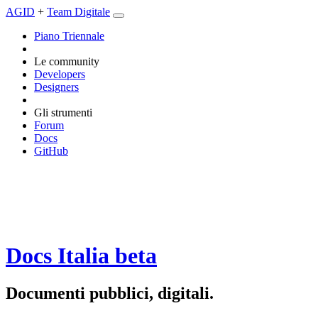
AGID
+
Team Digitale
Piano Triennale
Le community
Developers
Designers
Gli strumenti
Forum
Docs
GitHub
Docs Italia
beta
Documenti pubblici, digitali.