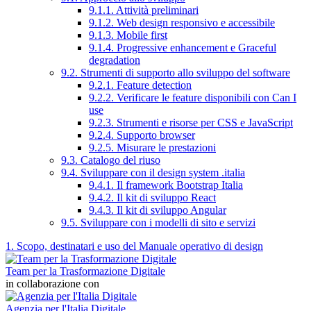
9.1.1. Attività preliminari
9.1.2. Web design responsivo e accessibile
9.1.3. Mobile first
9.1.4. Progressive enhancement e Graceful
degradation
9.2. Strumenti di supporto allo sviluppo del software
9.2.1. Feature detection
9.2.2. Verificare le feature disponibili con Can I
use
9.2.3. Strumenti e risorse per CSS e JavaScript
9.2.4. Supporto browser
9.2.5. Misurare le prestazioni
9.3. Catalogo del riuso
9.4. Sviluppare con il design system .italia
9.4.1. Il framework Bootstrap Italia
9.4.2. Il kit di sviluppo React
9.4.3. Il kit di sviluppo Angular
9.5. Sviluppare con i modelli di sito e servizi
1. Scopo, destinatari e uso del Manuale operativo di design
Team per la Trasformazione Digitale
in collaborazione con
Agenzia per l'Italia Digitale