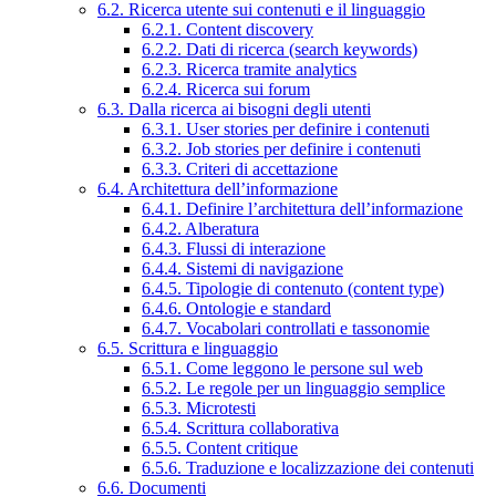
6.2. Ricerca utente sui contenuti e il linguaggio
6.2.1. Content discovery
6.2.2. Dati di ricerca (search keywords)
6.2.3. Ricerca tramite analytics
6.2.4. Ricerca sui forum
6.3. Dalla ricerca ai bisogni degli utenti
6.3.1. User stories per definire i contenuti
6.3.2. Job stories per definire i contenuti
6.3.3. Criteri di accettazione
6.4. Architettura dell’informazione
6.4.1. Definire l’architettura dell’informazione
6.4.2. Alberatura
6.4.3. Flussi di interazione
6.4.4. Sistemi di navigazione
6.4.5. Tipologie di contenuto (content type)
6.4.6. Ontologie e standard
6.4.7. Vocabolari controllati e tassonomie
6.5. Scrittura e linguaggio
6.5.1. Come leggono le persone sul web
6.5.2. Le regole per un linguaggio semplice
6.5.3. Microtesti
6.5.4. Scrittura collaborativa
6.5.5. Content critique
6.5.6. Traduzione e localizzazione dei contenuti
6.6. Documenti