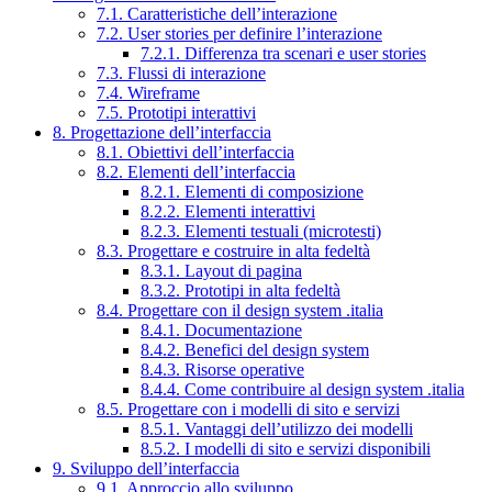
7.1. Caratteristiche dell’interazione
7.2. User stories per definire l’interazione
7.2.1. Differenza tra scenari e user stories
7.3. Flussi di interazione
7.4. Wireframe
7.5. Prototipi interattivi
8. Progettazione dell’interfaccia
8.1. Obiettivi dell’interfaccia
8.2. Elementi dell’interfaccia
8.2.1. Elementi di composizione
8.2.2. Elementi interattivi
8.2.3. Elementi testuali (microtesti)
8.3. Progettare e costruire in alta fedeltà
8.3.1. Layout di pagina
8.3.2. Prototipi in alta fedeltà
8.4. Progettare con il design system .italia
8.4.1. Documentazione
8.4.2. Benefici del design system
8.4.3. Risorse operative
8.4.4. Come contribuire al design system .italia
8.5. Progettare con i modelli di sito e servizi
8.5.1. Vantaggi dell’utilizzo dei modelli
8.5.2. I modelli di sito e servizi disponibili
9. Sviluppo dell’interfaccia
9.1. Approccio allo sviluppo