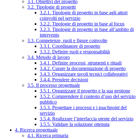
3.1. Obiettivi del progetto
3.2. Tipologie di progetti
3.2.1. Tipologie di progetto in base agli attori
coinvolti nel servizio
3.2.2. Tipologie di progetto in base al focus
3.2.3. Tipologie di progetto in base all’ambito di
intervento
3.3. Competenze, ruoli e figure coinvolte
3.3.1. Coordinatore di progetto
3.3.2. Definire ruoli e responsabilità
3.4. Metodo di lavoro
3.4.1. Definire processi, strumenti e rituali
3.4.2. Curare la documentazione di progetto
3.4.3. Organizzare tavoli tecnici collaborativi
3.4.4. Prendere decisioni
3.5. Il processo progettuale
3.5.1. Organizzare il progetto e la sua gestione
3.5.2. Comprendere il contesto d’uso del servizio
pubblico
3.5.3. Progettare i processi e i
touchpoint
del
servizio
3.5.4. Realizzare l’interfaccia utente del servizio
3.5.5. Validare la soluzione ottenuta
4. Ricerca progettuale
4.1. Ricerca primaria