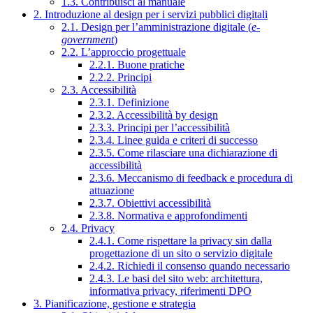
1.3. Contribuisci al manuale
2. Introduzione al design per i servizi pubblici digitali
2.1. Design per l’amministrazione digitale (
e-
government
)
2.2. L’approccio progettuale
2.2.1. Buone pratiche
2.2.2. Principi
2.3. Accessibilità
2.3.1. Definizione
2.3.2. Accessibilità by design
2.3.3. Principi per l’accessibilità
2.3.4. Linee guida e criteri di successo
2.3.5. Come rilasciare una dichiarazione di
accessibilità
2.3.6. Meccanismo di feedback e procedura di
attuazione
2.3.7. Obiettivi accessibilità
2.3.8. Normativa e approfondimenti
2.4. Privacy
2.4.1. Come rispettare la privacy sin dalla
progettazione di un sito o servizio digitale
2.4.2. Richiedi il consenso quando necessario
2.4.3. Le basi del sito web: architettura,
informativa privacy, riferimenti DPO
3. Pianificazione, gestione e strategia