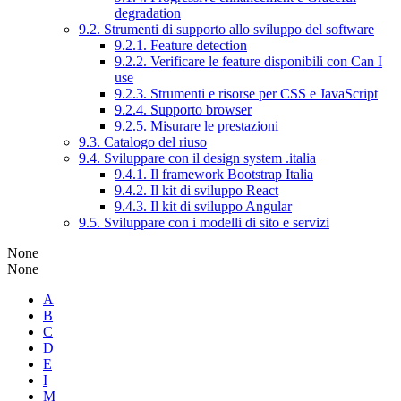
degradation
9.2. Strumenti di supporto allo sviluppo del software
9.2.1. Feature detection
9.2.2. Verificare le feature disponibili con Can I
use
9.2.3. Strumenti e risorse per CSS e JavaScript
9.2.4. Supporto browser
9.2.5. Misurare le prestazioni
9.3. Catalogo del riuso
9.4. Sviluppare con il design system .italia
9.4.1. Il framework Bootstrap Italia
9.4.2. Il kit di sviluppo React
9.4.3. Il kit di sviluppo Angular
9.5. Sviluppare con i modelli di sito e servizi
None
None
A
B
C
D
E
I
M