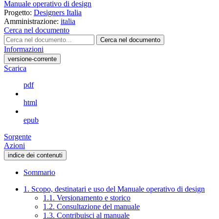
Manuale operativo di design
Progetto:
Designers Italia
Amministrazione:
italia
Cerca nel documento
Cerca nel documento
Informazioni
versione-corrente
Scarica
pdf
html
epub
Sorgente
Azioni
indice dei contenuti
Sommario
1. Scopo, destinatari e uso del Manuale operativo di design
1.1. Versionamento e storico
1.2. Consultazione del manuale
1.3. Contribuisci al manuale