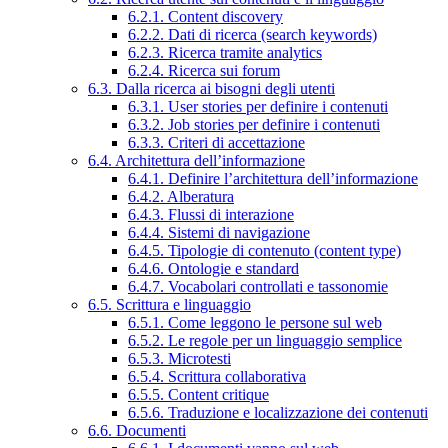
6.2.1. Content discovery
6.2.2. Dati di ricerca (search keywords)
6.2.3. Ricerca tramite analytics
6.2.4. Ricerca sui forum
6.3. Dalla ricerca ai bisogni degli utenti
6.3.1. User stories per definire i contenuti
6.3.2. Job stories per definire i contenuti
6.3.3. Criteri di accettazione
6.4. Architettura dell’informazione
6.4.1. Definire l’architettura dell’informazione
6.4.2. Alberatura
6.4.3. Flussi di interazione
6.4.4. Sistemi di navigazione
6.4.5. Tipologie di contenuto (content type)
6.4.6. Ontologie e standard
6.4.7. Vocabolari controllati e tassonomie
6.5. Scrittura e linguaggio
6.5.1. Come leggono le persone sul web
6.5.2. Le regole per un linguaggio semplice
6.5.3. Microtesti
6.5.4. Scrittura collaborativa
6.5.5. Content critique
6.5.6. Traduzione e localizzazione dei contenuti
6.6. Documenti