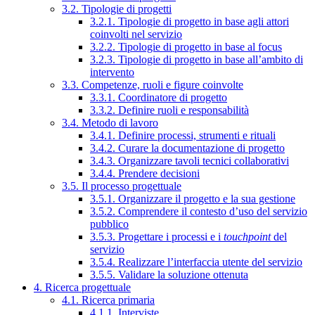
3.2. Tipologie di progetti
3.2.1. Tipologie di progetto in base agli attori
coinvolti nel servizio
3.2.2. Tipologie di progetto in base al focus
3.2.3. Tipologie di progetto in base all’ambito di
intervento
3.3. Competenze, ruoli e figure coinvolte
3.3.1. Coordinatore di progetto
3.3.2. Definire ruoli e responsabilità
3.4. Metodo di lavoro
3.4.1. Definire processi, strumenti e rituali
3.4.2. Curare la documentazione di progetto
3.4.3. Organizzare tavoli tecnici collaborativi
3.4.4. Prendere decisioni
3.5. Il processo progettuale
3.5.1. Organizzare il progetto e la sua gestione
3.5.2. Comprendere il contesto d’uso del servizio
pubblico
3.5.3. Progettare i processi e i
touchpoint
del
servizio
3.5.4. Realizzare l’interfaccia utente del servizio
3.5.5. Validare la soluzione ottenuta
4. Ricerca progettuale
4.1. Ricerca primaria
4.1.1. Interviste