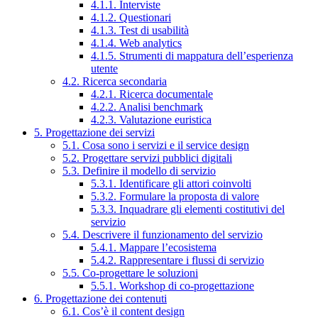
4.1.1. Interviste
4.1.2. Questionari
4.1.3. Test di usabilità
4.1.4. Web analytics
4.1.5. Strumenti di mappatura dell’esperienza
utente
4.2. Ricerca secondaria
4.2.1. Ricerca documentale
4.2.2. Analisi benchmark
4.2.3. Valutazione euristica
5. Progettazione dei servizi
5.1. Cosa sono i servizi e il service design
5.2. Progettare servizi pubblici digitali
5.3. Definire il modello di servizio
5.3.1. Identificare gli attori coinvolti
5.3.2. Formulare la proposta di valore
5.3.3. Inquadrare gli elementi costitutivi del
servizio
5.4. Descrivere il funzionamento del servizio
5.4.1. Mappare l’ecosistema
5.4.2. Rappresentare i flussi di servizio
5.5. Co-progettare le soluzioni
5.5.1. Workshop di co-progettazione
6. Progettazione dei contenuti
6.1. Cos’è il content design