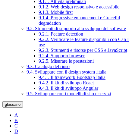
9.1.1. Attività preliminari
9.1.2. Web design responsivo e accessibile
9.1.3. Mobile first
9.1.4. Progressive enhancement e Graceful
degradation
9.2. Strumenti di supporto allo sviluppo del software
9.2.1. Feature detection
9.2.2. Verificare le feature disponibili con Can I
use
9.2.3. Strumenti e risorse per CSS e JavaScript
9.2.4. Supporto browser
9.2.5. Misurare le prestazioni
9.3. Catalogo del riuso
9.4. Sviluppare con il design system .italia
9.4.1. Il framework Bootstrap Italia
9.4.2. Il kit di sviluppo React
9.4.3. Il kit di sviluppo Angular
9.5. Sviluppare con i modelli di sito e servizi
glossario
A
B
C
D