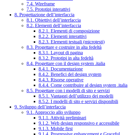
7.4. Wireframe
7.5. Prototipi interattivi
8. Progettazione dell’interfaccia
8.1. Obiettivi dell’interfaccia
8.2. Elementi dell’interfaccia
8.2.1. Elementi di composizione
8.2.2. Elementi interattivi
8.2.3. Elementi testuali (microtesti)
8.3. Progettare e costruire in alta fedeltà
8.3.1. Layout di pagina
8.3.2. Prototipi in alta fedeltà
8.4. Progettare con il design system .italia
8.4.1. Documentazione
8.4.2. Benefici del design system
8.4.3. Risorse operative
8.4.4. Come contribuire al design system .italia
8.5. Progettare con i modelli di sito e servizi
8.5.1. Vantaggi dell’utilizzo dei modelli
8.5.2. I modelli di sito e servizi disponibili
9. Sviluppo dell’interfaccia
9.1. Approccio allo sviluppo
9.1.1. Attività preliminari
9.1.2. Web design responsivo e accessibile
9.1.3. Mobile first
9.1.4. Progressive enhancement e Graceful