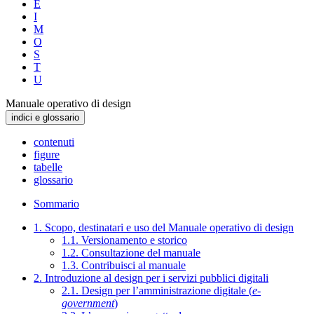
E
I
M
O
S
T
U
Manuale operativo di design
indici e glossario
contenuti
figure
tabelle
glossario
Sommario
1. Scopo, destinatari e uso del Manuale operativo di design
1.1. Versionamento e storico
1.2. Consultazione del manuale
1.3. Contribuisci al manuale
2. Introduzione al design per i servizi pubblici digitali
2.1. Design per l’amministrazione digitale (
e-
government
)