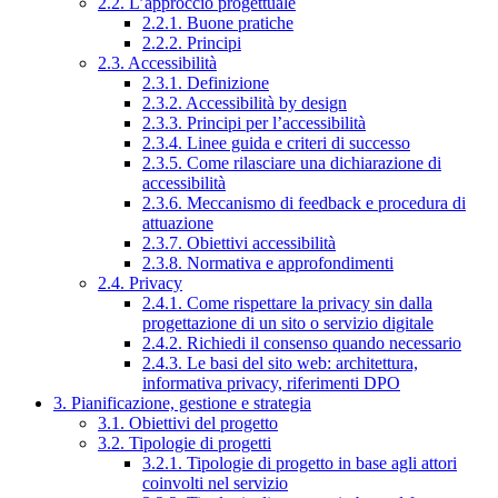
2.2. L’approccio progettuale
2.2.1. Buone pratiche
2.2.2. Principi
2.3. Accessibilità
2.3.1. Definizione
2.3.2. Accessibilità by design
2.3.3. Principi per l’accessibilità
2.3.4. Linee guida e criteri di successo
2.3.5. Come rilasciare una dichiarazione di
accessibilità
2.3.6. Meccanismo di feedback e procedura di
attuazione
2.3.7. Obiettivi accessibilità
2.3.8. Normativa e approfondimenti
2.4. Privacy
2.4.1. Come rispettare la privacy sin dalla
progettazione di un sito o servizio digitale
2.4.2. Richiedi il consenso quando necessario
2.4.3. Le basi del sito web: architettura,
informativa privacy, riferimenti DPO
3. Pianificazione, gestione e strategia
3.1. Obiettivi del progetto
3.2. Tipologie di progetti
3.2.1. Tipologie di progetto in base agli attori
coinvolti nel servizio