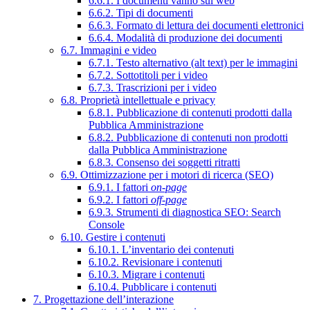
6.6.1. I documenti vanno sul web
6.6.2. Tipi di documenti
6.6.3. Formato di lettura dei documenti elettronici
6.6.4. Modalità di produzione dei documenti
6.7. Immagini e video
6.7.1. Testo alternativo (alt text) per le immagini
6.7.2. Sottotitoli per i video
6.7.3. Trascrizioni per i video
6.8. Proprietà intellettuale e privacy
6.8.1. Pubblicazione di contenuti prodotti dalla
Pubblica Amministrazione
6.8.2. Pubblicazione di contenuti non prodotti
dalla Pubblica Amministrazione
6.8.3. Consenso dei soggetti ritratti
6.9. Ottimizzazione per i motori di ricerca (SEO)
6.9.1. I fattori
on-page
6.9.2. I fattori
off-page
6.9.3. Strumenti di diagnostica SEO: Search
Console
6.10. Gestire i contenuti
6.10.1. L’inventario dei contenuti
6.10.2. Revisionare i contenuti
6.10.3. Migrare i contenuti
6.10.4. Pubblicare i contenuti
7. Progettazione dell’interazione