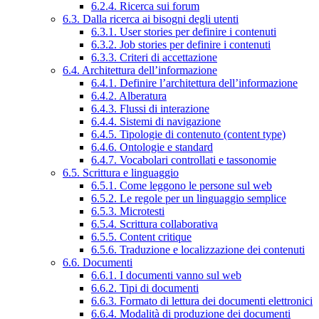
6.2.4. Ricerca sui forum
6.3. Dalla ricerca ai bisogni degli utenti
6.3.1. User stories per definire i contenuti
6.3.2. Job stories per definire i contenuti
6.3.3. Criteri di accettazione
6.4. Architettura dell’informazione
6.4.1. Definire l’architettura dell’informazione
6.4.2. Alberatura
6.4.3. Flussi di interazione
6.4.4. Sistemi di navigazione
6.4.5. Tipologie di contenuto (content type)
6.4.6. Ontologie e standard
6.4.7. Vocabolari controllati e tassonomie
6.5. Scrittura e linguaggio
6.5.1. Come leggono le persone sul web
6.5.2. Le regole per un linguaggio semplice
6.5.3. Microtesti
6.5.4. Scrittura collaborativa
6.5.5. Content critique
6.5.6. Traduzione e localizzazione dei contenuti
6.6. Documenti
6.6.1. I documenti vanno sul web
6.6.2. Tipi di documenti
6.6.3. Formato di lettura dei documenti elettronici
6.6.4. Modalità di produzione dei documenti