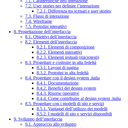
7.1. Caratteristiche dell’interazione
7.2. User stories per definire l’interazione
7.2.1. Differenza tra scenari e user stories
7.3. Flussi di interazione
7.4. Wireframe
7.5. Prototipi interattivi
8. Progettazione dell’interfaccia
8.1. Obiettivi dell’interfaccia
8.2. Elementi dell’interfaccia
8.2.1. Elementi di composizione
8.2.2. Elementi interattivi
8.2.3. Elementi testuali (microtesti)
8.3. Progettare e costruire in alta fedeltà
8.3.1. Layout di pagina
8.3.2. Prototipi in alta fedeltà
8.4. Progettare con il design system .italia
8.4.1. Documentazione
8.4.2. Benefici del design system
8.4.3. Risorse operative
8.4.4. Come contribuire al design system .italia
8.5. Progettare con i modelli di sito e servizi
8.5.1. Vantaggi dell’utilizzo dei modelli
8.5.2. I modelli di sito e servizi disponibili
9. Sviluppo dell’interfaccia
9.1. Approccio allo sviluppo