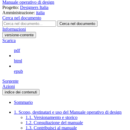
Manuale operativo di design
Progetto:
Designers Italia
Amministrazione:
italia
Cerca nel documento
Cerca nel documento
Informazioni
versione-corrente
Scarica
pdf
html
epub
Sorgente
Azioni
indice dei contenuti
Sommario
1. Scopo, destinatari e uso del Manuale operativo di design
1.1. Versionamento e storico
1.2. Consultazione del manuale
1.3. Contribuisci al manuale