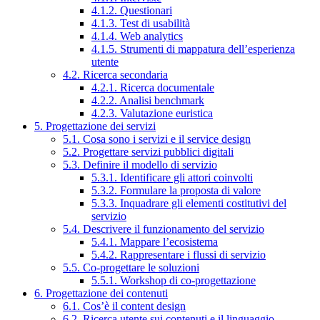
4.1.2. Questionari
4.1.3. Test di usabilità
4.1.4. Web analytics
4.1.5. Strumenti di mappatura dell’esperienza
utente
4.2. Ricerca secondaria
4.2.1. Ricerca documentale
4.2.2. Analisi benchmark
4.2.3. Valutazione euristica
5. Progettazione dei servizi
5.1. Cosa sono i servizi e il service design
5.2. Progettare servizi pubblici digitali
5.3. Definire il modello di servizio
5.3.1. Identificare gli attori coinvolti
5.3.2. Formulare la proposta di valore
5.3.3. Inquadrare gli elementi costitutivi del
servizio
5.4. Descrivere il funzionamento del servizio
5.4.1. Mappare l’ecosistema
5.4.2. Rappresentare i flussi di servizio
5.5. Co-progettare le soluzioni
5.5.1. Workshop di co-progettazione
6. Progettazione dei contenuti
6.1. Cos’è il content design
6.2. Ricerca utente sui contenuti e il linguaggio