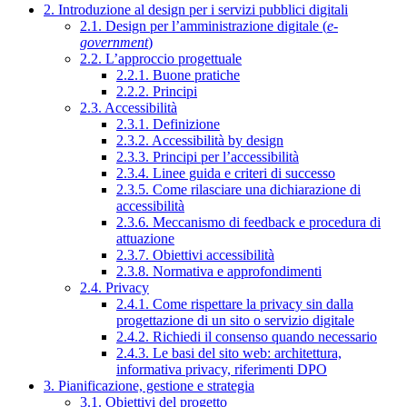
2. Introduzione al design per i servizi pubblici digitali
2.1. Design per l’amministrazione digitale (
e-
government
)
2.2. L’approccio progettuale
2.2.1. Buone pratiche
2.2.2. Principi
2.3. Accessibilità
2.3.1. Definizione
2.3.2. Accessibilità by design
2.3.3. Principi per l’accessibilità
2.3.4. Linee guida e criteri di successo
2.3.5. Come rilasciare una dichiarazione di
accessibilità
2.3.6. Meccanismo di feedback e procedura di
attuazione
2.3.7. Obiettivi accessibilità
2.3.8. Normativa e approfondimenti
2.4. Privacy
2.4.1. Come rispettare la privacy sin dalla
progettazione di un sito o servizio digitale
2.4.2. Richiedi il consenso quando necessario
2.4.3. Le basi del sito web: architettura,
informativa privacy, riferimenti DPO
3. Pianificazione, gestione e strategia
3.1. Obiettivi del progetto