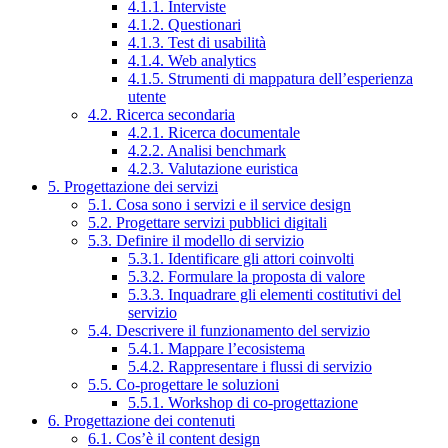
4.1.1. Interviste
4.1.2. Questionari
4.1.3. Test di usabilità
4.1.4. Web analytics
4.1.5. Strumenti di mappatura dell’esperienza
utente
4.2. Ricerca secondaria
4.2.1. Ricerca documentale
4.2.2. Analisi benchmark
4.2.3. Valutazione euristica
5. Progettazione dei servizi
5.1. Cosa sono i servizi e il service design
5.2. Progettare servizi pubblici digitali
5.3. Definire il modello di servizio
5.3.1. Identificare gli attori coinvolti
5.3.2. Formulare la proposta di valore
5.3.3. Inquadrare gli elementi costitutivi del
servizio
5.4. Descrivere il funzionamento del servizio
5.4.1. Mappare l’ecosistema
5.4.2. Rappresentare i flussi di servizio
5.5. Co-progettare le soluzioni
5.5.1. Workshop di co-progettazione
6. Progettazione dei contenuti
6.1. Cos’è il content design