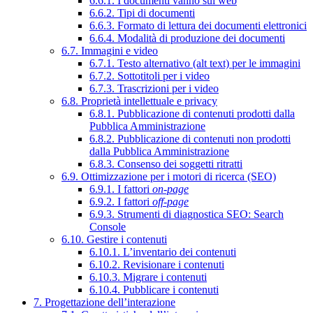
6.6.1. I documenti vanno sul web
6.6.2. Tipi di documenti
6.6.3. Formato di lettura dei documenti elettronici
6.6.4. Modalità di produzione dei documenti
6.7. Immagini e video
6.7.1. Testo alternativo (alt text) per le immagini
6.7.2. Sottotitoli per i video
6.7.3. Trascrizioni per i video
6.8. Proprietà intellettuale e privacy
6.8.1. Pubblicazione di contenuti prodotti dalla
Pubblica Amministrazione
6.8.2. Pubblicazione di contenuti non prodotti
dalla Pubblica Amministrazione
6.8.3. Consenso dei soggetti ritratti
6.9. Ottimizzazione per i motori di ricerca (SEO)
6.9.1. I fattori
on-page
6.9.2. I fattori
off-page
6.9.3. Strumenti di diagnostica SEO: Search
Console
6.10. Gestire i contenuti
6.10.1. L’inventario dei contenuti
6.10.2. Revisionare i contenuti
6.10.3. Migrare i contenuti
6.10.4. Pubblicare i contenuti
7. Progettazione dell’interazione