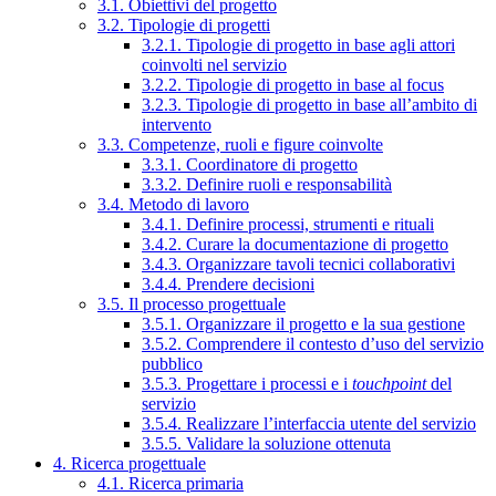
3.1. Obiettivi del progetto
3.2. Tipologie di progetti
3.2.1. Tipologie di progetto in base agli attori
coinvolti nel servizio
3.2.2. Tipologie di progetto in base al focus
3.2.3. Tipologie di progetto in base all’ambito di
intervento
3.3. Competenze, ruoli e figure coinvolte
3.3.1. Coordinatore di progetto
3.3.2. Definire ruoli e responsabilità
3.4. Metodo di lavoro
3.4.1. Definire processi, strumenti e rituali
3.4.2. Curare la documentazione di progetto
3.4.3. Organizzare tavoli tecnici collaborativi
3.4.4. Prendere decisioni
3.5. Il processo progettuale
3.5.1. Organizzare il progetto e la sua gestione
3.5.2. Comprendere il contesto d’uso del servizio
pubblico
3.5.3. Progettare i processi e i
touchpoint
del
servizio
3.5.4. Realizzare l’interfaccia utente del servizio
3.5.5. Validare la soluzione ottenuta
4. Ricerca progettuale
4.1. Ricerca primaria