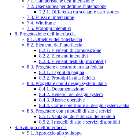
7.1. Caratteristiche dell’interazione
7.2. User stories per definire l’interazione
7.2.1. Differenza tra scenari e user stories
7.3. Flussi di interazione
7.4. Wireframe
7.5. Prototipi interattivi
8. Progettazione dell’interfaccia
8.1. Obiettivi dell’interfaccia
8.2. Elementi dell’interfaccia
8.2.1. Elementi di composizione
8.2.2. Elementi interattivi
8.2.3. Elementi testuali (microtesti)
8.3. Progettare e costruire in alta fedeltà
8.3.1. Layout di pagina
8.3.2. Prototipi in alta fedeltà
8.4. Progettare con il design system .italia
8.4.1. Documentazione
8.4.2. Benefici del design system
8.4.3. Risorse operative
8.4.4. Come contribuire al design system .italia
8.5. Progettare con i modelli di sito e servizi
8.5.1. Vantaggi dell’utilizzo dei modelli
8.5.2. I modelli di sito e servizi disponibili
9. Sviluppo dell’interfaccia
9.1. Approccio allo sviluppo