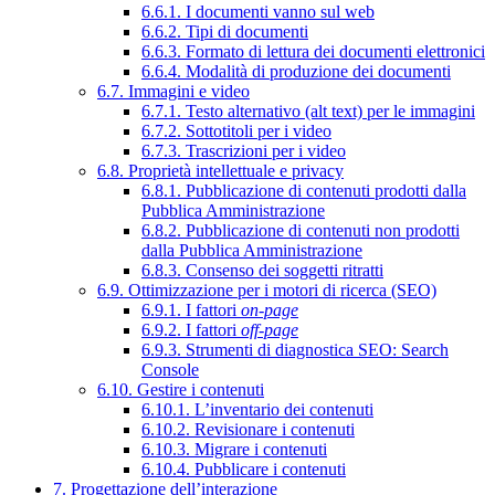
6.6.1. I documenti vanno sul web
6.6.2. Tipi di documenti
6.6.3. Formato di lettura dei documenti elettronici
6.6.4. Modalità di produzione dei documenti
6.7. Immagini e video
6.7.1. Testo alternativo (alt text) per le immagini
6.7.2. Sottotitoli per i video
6.7.3. Trascrizioni per i video
6.8. Proprietà intellettuale e privacy
6.8.1. Pubblicazione di contenuti prodotti dalla
Pubblica Amministrazione
6.8.2. Pubblicazione di contenuti non prodotti
dalla Pubblica Amministrazione
6.8.3. Consenso dei soggetti ritratti
6.9. Ottimizzazione per i motori di ricerca (SEO)
6.9.1. I fattori
on-page
6.9.2. I fattori
off-page
6.9.3. Strumenti di diagnostica SEO: Search
Console
6.10. Gestire i contenuti
6.10.1. L’inventario dei contenuti
6.10.2. Revisionare i contenuti
6.10.3. Migrare i contenuti
6.10.4. Pubblicare i contenuti
7. Progettazione dell’interazione