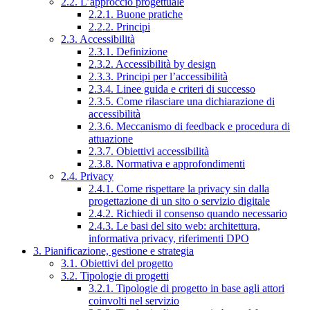
2.2. L’approccio progettuale
2.2.1. Buone pratiche
2.2.2. Principi
2.3. Accessibilità
2.3.1. Definizione
2.3.2. Accessibilità by design
2.3.3. Principi per l’accessibilità
2.3.4. Linee guida e criteri di successo
2.3.5. Come rilasciare una dichiarazione di
accessibilità
2.3.6. Meccanismo di feedback e procedura di
attuazione
2.3.7. Obiettivi accessibilità
2.3.8. Normativa e approfondimenti
2.4. Privacy
2.4.1. Come rispettare la privacy sin dalla
progettazione di un sito o servizio digitale
2.4.2. Richiedi il consenso quando necessario
2.4.3. Le basi del sito web: architettura,
informativa privacy, riferimenti DPO
3. Pianificazione, gestione e strategia
3.1. Obiettivi del progetto
3.2. Tipologie di progetti
3.2.1. Tipologie di progetto in base agli attori
coinvolti nel servizio