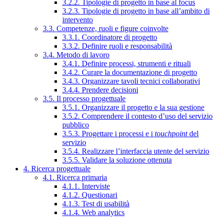
3.2.2. Tipologie di progetto in base al focus
3.2.3. Tipologie di progetto in base all’ambito di
intervento
3.3. Competenze, ruoli e figure coinvolte
3.3.1. Coordinatore di progetto
3.3.2. Definire ruoli e responsabilità
3.4. Metodo di lavoro
3.4.1. Definire processi, strumenti e rituali
3.4.2. Curare la documentazione di progetto
3.4.3. Organizzare tavoli tecnici collaborativi
3.4.4. Prendere decisioni
3.5. Il processo progettuale
3.5.1. Organizzare il progetto e la sua gestione
3.5.2. Comprendere il contesto d’uso del servizio
pubblico
3.5.3. Progettare i processi e i
touchpoint
del
servizio
3.5.4. Realizzare l’interfaccia utente del servizio
3.5.5. Validare la soluzione ottenuta
4. Ricerca progettuale
4.1. Ricerca primaria
4.1.1. Interviste
4.1.2. Questionari
4.1.3. Test di usabilità
4.1.4. Web analytics