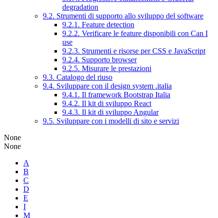
degradation
9.2. Strumenti di supporto allo sviluppo del software
9.2.1. Feature detection
9.2.2. Verificare le feature disponibili con Can I
use
9.2.3. Strumenti e risorse per CSS e JavaScript
9.2.4. Supporto browser
9.2.5. Misurare le prestazioni
9.3. Catalogo del riuso
9.4. Sviluppare con il design system .italia
9.4.1. Il framework Bootstrap Italia
9.4.2. Il kit di sviluppo React
9.4.3. Il kit di sviluppo Angular
9.5. Sviluppare con i modelli di sito e servizi
None
None
A
B
C
D
E
I
M