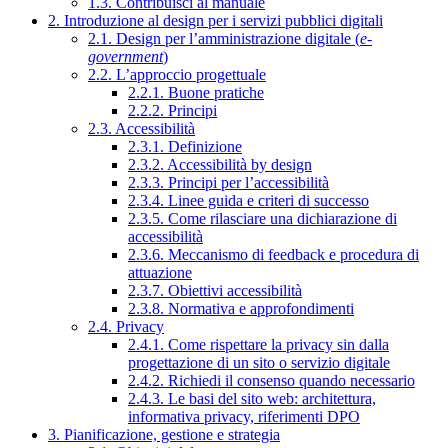
1.3. Contribuisci al manuale
2. Introduzione al design per i servizi pubblici digitali
2.1. Design per l’amministrazione digitale (
e-
government
)
2.2. L’approccio progettuale
2.2.1. Buone pratiche
2.2.2. Principi
2.3. Accessibilità
2.3.1. Definizione
2.3.2. Accessibilità by design
2.3.3. Principi per l’accessibilità
2.3.4. Linee guida e criteri di successo
2.3.5. Come rilasciare una dichiarazione di
accessibilità
2.3.6. Meccanismo di feedback e procedura di
attuazione
2.3.7. Obiettivi accessibilità
2.3.8. Normativa e approfondimenti
2.4. Privacy
2.4.1. Come rispettare la privacy sin dalla
progettazione di un sito o servizio digitale
2.4.2. Richiedi il consenso quando necessario
2.4.3. Le basi del sito web: architettura,
informativa privacy, riferimenti DPO
3. Pianificazione, gestione e strategia