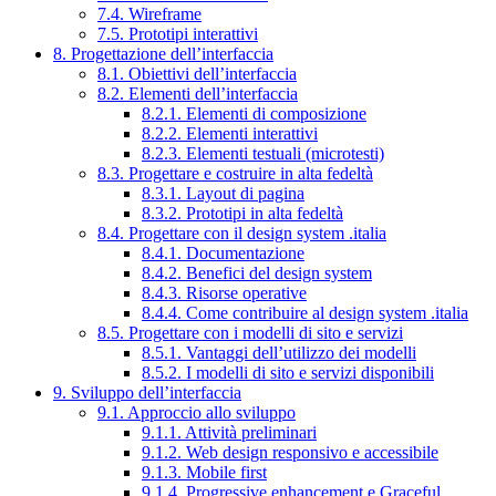
7.4. Wireframe
7.5. Prototipi interattivi
8. Progettazione dell’interfaccia
8.1. Obiettivi dell’interfaccia
8.2. Elementi dell’interfaccia
8.2.1. Elementi di composizione
8.2.2. Elementi interattivi
8.2.3. Elementi testuali (microtesti)
8.3. Progettare e costruire in alta fedeltà
8.3.1. Layout di pagina
8.3.2. Prototipi in alta fedeltà
8.4. Progettare con il design system .italia
8.4.1. Documentazione
8.4.2. Benefici del design system
8.4.3. Risorse operative
8.4.4. Come contribuire al design system .italia
8.5. Progettare con i modelli di sito e servizi
8.5.1. Vantaggi dell’utilizzo dei modelli
8.5.2. I modelli di sito e servizi disponibili
9. Sviluppo dell’interfaccia
9.1. Approccio allo sviluppo
9.1.1. Attività preliminari
9.1.2. Web design responsivo e accessibile
9.1.3. Mobile first
9.1.4. Progressive enhancement e Graceful