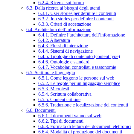
6.2.4. Ricerca sui forum
6.3. Dalla ricerca ai bisogni degli utenti
6.3.1. User stories per definire i contenuti
6.3.2. Job stories per definire i contenuti
6.3.3. Criteri di accettazione
6.4. Architettura dell’informazione
6.4.1. Definire l’architettura dell’informazione
6.4.2. Alberatura
6.4.3. Flussi di interazione
6.4.4. Sistemi di navigazione
6.4.5. Tipologie di contenuto (content type)
6.4.6. Ontologie e standard
6.4.7. Vocabolari controllati e tassonomie
6.5. Scrittura e linguaggio
6.5.1. Come leggono le persone sul web
6.5.2. Le regole per un linguaggio semplice
6.5.3. Microtesti
6.5.4. Scrittura collaborativa
6.5.5. Content critique
6.5.6. Traduzione e localizzazione dei contenuti
6.6. Documenti
6.6.1. I documenti vanno sul web
6.6.2. Tipi di documenti
6.6.3. Formato di lettura dei documenti elettronici
6.6.4. Modalità di produzione dei documenti