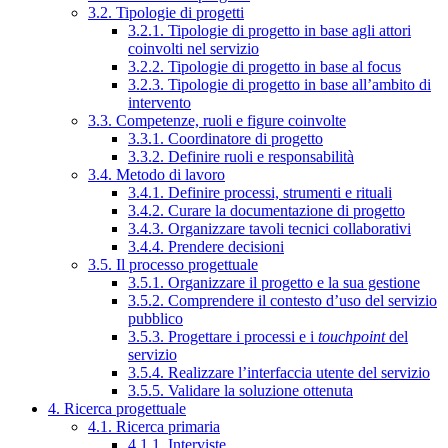
3.2. Tipologie di progetti
3.2.1. Tipologie di progetto in base agli attori
coinvolti nel servizio
3.2.2. Tipologie di progetto in base al focus
3.2.3. Tipologie di progetto in base all’ambito di
intervento
3.3. Competenze, ruoli e figure coinvolte
3.3.1. Coordinatore di progetto
3.3.2. Definire ruoli e responsabilità
3.4. Metodo di lavoro
3.4.1. Definire processi, strumenti e rituali
3.4.2. Curare la documentazione di progetto
3.4.3. Organizzare tavoli tecnici collaborativi
3.4.4. Prendere decisioni
3.5. Il processo progettuale
3.5.1. Organizzare il progetto e la sua gestione
3.5.2. Comprendere il contesto d’uso del servizio
pubblico
3.5.3. Progettare i processi e i
touchpoint
del
servizio
3.5.4. Realizzare l’interfaccia utente del servizio
3.5.5. Validare la soluzione ottenuta
4. Ricerca progettuale
4.1. Ricerca primaria
4.1.1. Interviste