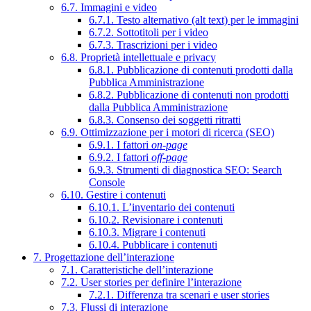
6.7. Immagini e video
6.7.1. Testo alternativo (alt text) per le immagini
6.7.2. Sottotitoli per i video
6.7.3. Trascrizioni per i video
6.8. Proprietà intellettuale e privacy
6.8.1. Pubblicazione di contenuti prodotti dalla
Pubblica Amministrazione
6.8.2. Pubblicazione di contenuti non prodotti
dalla Pubblica Amministrazione
6.8.3. Consenso dei soggetti ritratti
6.9. Ottimizzazione per i motori di ricerca (SEO)
6.9.1. I fattori
on-page
6.9.2. I fattori
off-page
6.9.3. Strumenti di diagnostica SEO: Search
Console
6.10. Gestire i contenuti
6.10.1. L’inventario dei contenuti
6.10.2. Revisionare i contenuti
6.10.3. Migrare i contenuti
6.10.4. Pubblicare i contenuti
7. Progettazione dell’interazione
7.1. Caratteristiche dell’interazione
7.2. User stories per definire l’interazione
7.2.1. Differenza tra scenari e user stories
7.3. Flussi di interazione