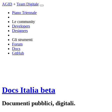
AGID
+
Team Digitale
Piano Triennale
Le community
Developers
Designers
Gli strumenti
Forum
Docs
GitHub
Docs Italia
beta
Documenti pubblici, digitali.