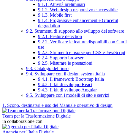
9.1.1. Attività preliminari
9.1.2. Web design responsivo e accessibile
9.1.3. Mobile first
9.1.4. Progressive enhancement e Graceful
degradation
9.2. Strumenti di supporto allo sviluppo del software
9.2.1. Feature detection
9.2.2. Verificare le feature disponibili con Can I
use
9.2.3. Strumenti e risorse per CSS e JavaScript
9.2.4. Supporto browser
9.2.5. Misurare le prestazioni
9.3. Catalogo del riuso
9.4. Sviluppare con il design system .italia
9.4.1. Il framework Bootstrap Italia
9.4.2. Il kit di sviluppo React
9.4.3. Il kit di sviluppo Angular
9.5. Sviluppare con i modelli di sito e servizi
1. Scopo, destinatari e uso del Manuale operativo di design
Team per la Trasformazione Digitale
in collaborazione con
Agenzia per l'Italia Digitale