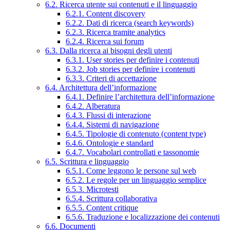
6.2. Ricerca utente sui contenuti e il linguaggio
6.2.1. Content discovery
6.2.2. Dati di ricerca (search keywords)
6.2.3. Ricerca tramite analytics
6.2.4. Ricerca sui forum
6.3. Dalla ricerca ai bisogni degli utenti
6.3.1. User stories per definire i contenuti
6.3.2. Job stories per definire i contenuti
6.3.3. Criteri di accettazione
6.4. Architettura dell’informazione
6.4.1. Definire l’architettura dell’informazione
6.4.2. Alberatura
6.4.3. Flussi di interazione
6.4.4. Sistemi di navigazione
6.4.5. Tipologie di contenuto (content type)
6.4.6. Ontologie e standard
6.4.7. Vocabolari controllati e tassonomie
6.5. Scrittura e linguaggio
6.5.1. Come leggono le persone sul web
6.5.2. Le regole per un linguaggio semplice
6.5.3. Microtesti
6.5.4. Scrittura collaborativa
6.5.5. Content critique
6.5.6. Traduzione e localizzazione dei contenuti
6.6. Documenti