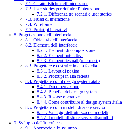
7.1. Caratteristiche dell’interazione
7.2. User stories per definire l’interazione
7.2.1. Differenza tra scenari e user stories
7.3. Flussi di interazione
7.4. Wireframe
7.5. Prototipi interattivi
8. Progettazione dell’interfaccia
8.1. Obiettivi dell’interfaccia
8.2. Elementi dell’interfaccia
8.2.1. Elementi di composizione
8.2.2. Elementi interattivi
8.2.3. Elementi testuali (microtesti)
8.3. Progettare e costruire in alta fedeltà
8.3.1. Layout di pagina
8.3.2. Prototipi in alta fedeltà
8.4. Progettare con il design system .italia
8.4.1. Documentazione
8.4.2. Benefici del design system
8.4.3. Risorse operative
8.4.4. Come contribuire al design system .italia
8.5. Progettare con i modelli di sito e servizi
8.5.1. Vantaggi dell’utilizzo dei modelli
8.5.2. I modelli di sito e servizi disponibili
9. Sviluppo dell’interfaccia
9.1. Approccio allo sviluppo