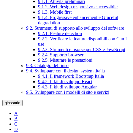
9.1.1. Attività preliminari
9.1.2. Web design responsivo e accessibile
9.1.3. Mobile first
9.1.4. Progressive enhancement e Graceful
degradation
9.2. Strumenti di supporto allo sviluppo del software
9.2.1. Feature detection
9.2.2. Verificare le feature disponibili con Can I
use
9.2.3. Strumenti e risorse per CSS e JavaScript
9.2.4. Supporto browser
9.2.5. Misurare le prestazioni
9.3. Catalogo del riuso
9.4. Sviluppare con il design system .italia
9.4.1. Il framework Bootstrap Italia
9.4.2. Il kit di sviluppo React
9.4.3. Il kit di sviluppo Angular
9.5. Sviluppare con i modelli di sito e servizi
glossario
A
B
C
D