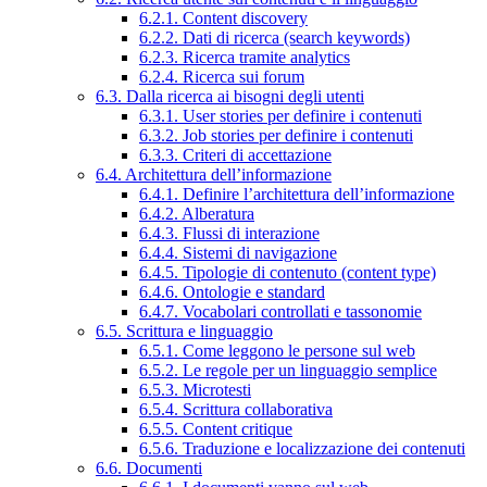
6.2.1. Content discovery
6.2.2. Dati di ricerca (search keywords)
6.2.3. Ricerca tramite analytics
6.2.4. Ricerca sui forum
6.3. Dalla ricerca ai bisogni degli utenti
6.3.1. User stories per definire i contenuti
6.3.2. Job stories per definire i contenuti
6.3.3. Criteri di accettazione
6.4. Architettura dell’informazione
6.4.1. Definire l’architettura dell’informazione
6.4.2. Alberatura
6.4.3. Flussi di interazione
6.4.4. Sistemi di navigazione
6.4.5. Tipologie di contenuto (content type)
6.4.6. Ontologie e standard
6.4.7. Vocabolari controllati e tassonomie
6.5. Scrittura e linguaggio
6.5.1. Come leggono le persone sul web
6.5.2. Le regole per un linguaggio semplice
6.5.3. Microtesti
6.5.4. Scrittura collaborativa
6.5.5. Content critique
6.5.6. Traduzione e localizzazione dei contenuti
6.6. Documenti