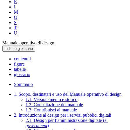
E
I
M
O
S
T
U
Manuale operativo di design
indici e glossario
contenuti
figure
tabelle
glossario
Sommario
1. Scopo, destinatari e uso del Manuale operativo di design
1.1. Versionamento e storico
1.2. Consultazione del manuale
1.3. Contribuisci al manuale
2. Introduzione al design per i servizi pubblici digitali
2.1. Design per l’amministrazione digitale (
e-
government
)