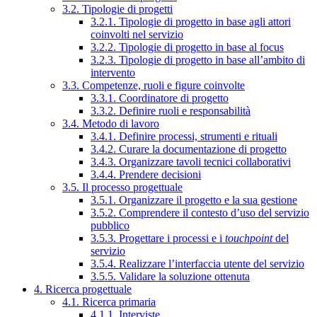
3.2. Tipologie di progetti
3.2.1. Tipologie di progetto in base agli attori
coinvolti nel servizio
3.2.2. Tipologie di progetto in base al focus
3.2.3. Tipologie di progetto in base all’ambito di
intervento
3.3. Competenze, ruoli e figure coinvolte
3.3.1. Coordinatore di progetto
3.3.2. Definire ruoli e responsabilità
3.4. Metodo di lavoro
3.4.1. Definire processi, strumenti e rituali
3.4.2. Curare la documentazione di progetto
3.4.3. Organizzare tavoli tecnici collaborativi
3.4.4. Prendere decisioni
3.5. Il processo progettuale
3.5.1. Organizzare il progetto e la sua gestione
3.5.2. Comprendere il contesto d’uso del servizio
pubblico
3.5.3. Progettare i processi e i
touchpoint
del
servizio
3.5.4. Realizzare l’interfaccia utente del servizio
3.5.5. Validare la soluzione ottenuta
4. Ricerca progettuale
4.1. Ricerca primaria
4.1.1. Interviste