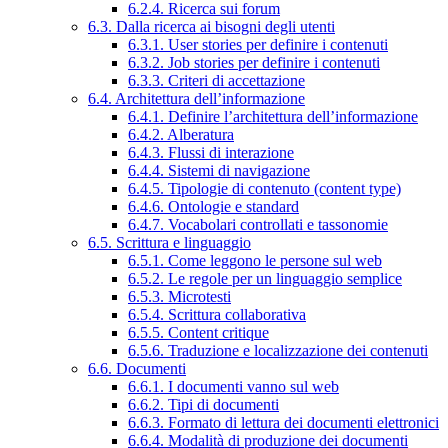
6.2.4. Ricerca sui forum
6.3. Dalla ricerca ai bisogni degli utenti
6.3.1. User stories per definire i contenuti
6.3.2. Job stories per definire i contenuti
6.3.3. Criteri di accettazione
6.4. Architettura dell’informazione
6.4.1. Definire l’architettura dell’informazione
6.4.2. Alberatura
6.4.3. Flussi di interazione
6.4.4. Sistemi di navigazione
6.4.5. Tipologie di contenuto (content type)
6.4.6. Ontologie e standard
6.4.7. Vocabolari controllati e tassonomie
6.5. Scrittura e linguaggio
6.5.1. Come leggono le persone sul web
6.5.2. Le regole per un linguaggio semplice
6.5.3. Microtesti
6.5.4. Scrittura collaborativa
6.5.5. Content critique
6.5.6. Traduzione e localizzazione dei contenuti
6.6. Documenti
6.6.1. I documenti vanno sul web
6.6.2. Tipi di documenti
6.6.3. Formato di lettura dei documenti elettronici
6.6.4. Modalità di produzione dei documenti