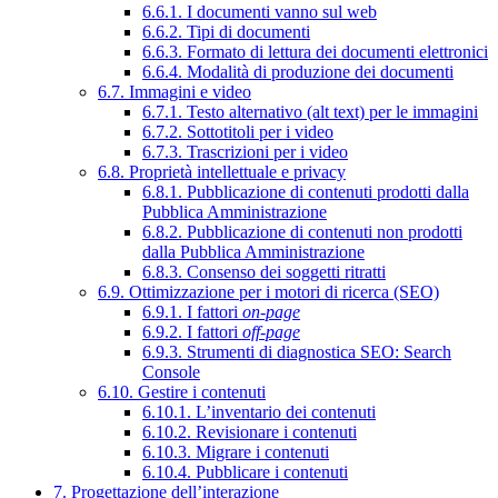
6.6.1. I documenti vanno sul web
6.6.2. Tipi di documenti
6.6.3. Formato di lettura dei documenti elettronici
6.6.4. Modalità di produzione dei documenti
6.7. Immagini e video
6.7.1. Testo alternativo (alt text) per le immagini
6.7.2. Sottotitoli per i video
6.7.3. Trascrizioni per i video
6.8. Proprietà intellettuale e privacy
6.8.1. Pubblicazione di contenuti prodotti dalla
Pubblica Amministrazione
6.8.2. Pubblicazione di contenuti non prodotti
dalla Pubblica Amministrazione
6.8.3. Consenso dei soggetti ritratti
6.9. Ottimizzazione per i motori di ricerca (SEO)
6.9.1. I fattori
on-page
6.9.2. I fattori
off-page
6.9.3. Strumenti di diagnostica SEO: Search
Console
6.10. Gestire i contenuti
6.10.1. L’inventario dei contenuti
6.10.2. Revisionare i contenuti
6.10.3. Migrare i contenuti
6.10.4. Pubblicare i contenuti
7. Progettazione dell’interazione