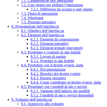
7.1. Caratteristiche dell’interazione
7.2. User stories per definire l’interazione
7.2.1. Differenza tra scenari e user stories
7.3. Flussi di interazione
7.4. Wireframe
7.5. Prototipi interattivi
8. Progettazione dell’interfaccia
8.1. Obiettivi dell’interfaccia
8.2. Elementi dell’interfaccia
8.2.1. Elementi di composizione
8.2.2. Elementi interattivi
8.2.3. Elementi testuali (microtesti)
8.3. Progettare e costruire in alta fedeltà
8.3.1. Layout di pagina
8.3.2. Prototipi in alta fedeltà
8.4. Progettare con il design system .italia
8.4.1. Documentazione
8.4.2. Benefici del design system
8.4.3. Risorse operative
8.4.4. Come contribuire al design system .italia
8.5. Progettare con i modelli di sito e servizi
8.5.1. Vantaggi dell’utilizzo dei modelli
8.5.2. I modelli di sito e servizi disponibili
9. Sviluppo dell’interfaccia
9.1. Approccio allo sviluppo