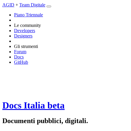
AGID
+
Team Digitale
Piano Triennale
Le community
Developers
Designers
Gli strumenti
Forum
Docs
GitHub
Docs Italia
beta
Documenti pubblici, digitali.