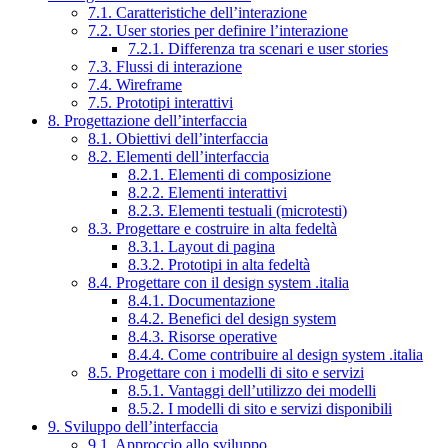
7.1. Caratteristiche dell’interazione
7.2. User stories per definire l’interazione
7.2.1. Differenza tra scenari e user stories
7.3. Flussi di interazione
7.4. Wireframe
7.5. Prototipi interattivi
8. Progettazione dell’interfaccia
8.1. Obiettivi dell’interfaccia
8.2. Elementi dell’interfaccia
8.2.1. Elementi di composizione
8.2.2. Elementi interattivi
8.2.3. Elementi testuali (microtesti)
8.3. Progettare e costruire in alta fedeltà
8.3.1. Layout di pagina
8.3.2. Prototipi in alta fedeltà
8.4. Progettare con il design system .italia
8.4.1. Documentazione
8.4.2. Benefici del design system
8.4.3. Risorse operative
8.4.4. Come contribuire al design system .italia
8.5. Progettare con i modelli di sito e servizi
8.5.1. Vantaggi dell’utilizzo dei modelli
8.5.2. I modelli di sito e servizi disponibili
9. Sviluppo dell’interfaccia
9.1. Approccio allo sviluppo