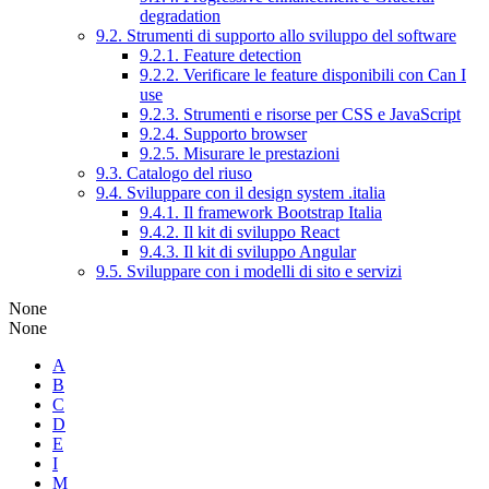
degradation
9.2. Strumenti di supporto allo sviluppo del software
9.2.1. Feature detection
9.2.2. Verificare le feature disponibili con Can I
use
9.2.3. Strumenti e risorse per CSS e JavaScript
9.2.4. Supporto browser
9.2.5. Misurare le prestazioni
9.3. Catalogo del riuso
9.4. Sviluppare con il design system .italia
9.4.1. Il framework Bootstrap Italia
9.4.2. Il kit di sviluppo React
9.4.3. Il kit di sviluppo Angular
9.5. Sviluppare con i modelli di sito e servizi
None
None
A
B
C
D
E
I
M