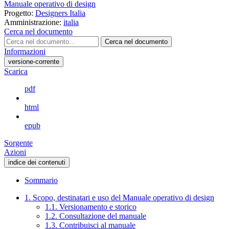
Manuale operativo di design
Progetto:
Designers Italia
Amministrazione:
italia
Cerca nel documento
Cerca nel documento
Informazioni
versione-corrente
Scarica
pdf
html
epub
Sorgente
Azioni
indice dei contenuti
Sommario
1. Scopo, destinatari e uso del Manuale operativo di design
1.1. Versionamento e storico
1.2. Consultazione del manuale
1.3. Contribuisci al manuale