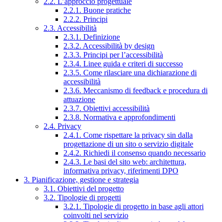
2.2. L’approccio progettuale
2.2.1. Buone pratiche
2.2.2. Principi
2.3. Accessibilità
2.3.1. Definizione
2.3.2. Accessibilità by design
2.3.3. Principi per l’accessibilità
2.3.4. Linee guida e criteri di successo
2.3.5. Come rilasciare una dichiarazione di
accessibilità
2.3.6. Meccanismo di feedback e procedura di
attuazione
2.3.7. Obiettivi accessibilità
2.3.8. Normativa e approfondimenti
2.4. Privacy
2.4.1. Come rispettare la privacy sin dalla
progettazione di un sito o servizio digitale
2.4.2. Richiedi il consenso quando necessario
2.4.3. Le basi del sito web: architettura,
informativa privacy, riferimenti DPO
3. Pianificazione, gestione e strategia
3.1. Obiettivi del progetto
3.2. Tipologie di progetti
3.2.1. Tipologie di progetto in base agli attori
coinvolti nel servizio