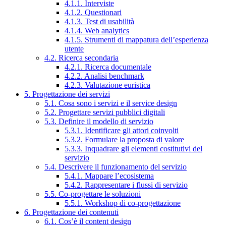
4.1.1. Interviste
4.1.2. Questionari
4.1.3. Test di usabilità
4.1.4. Web analytics
4.1.5. Strumenti di mappatura dell’esperienza
utente
4.2. Ricerca secondaria
4.2.1. Ricerca documentale
4.2.2. Analisi benchmark
4.2.3. Valutazione euristica
5. Progettazione dei servizi
5.1. Cosa sono i servizi e il service design
5.2. Progettare servizi pubblici digitali
5.3. Definire il modello di servizio
5.3.1. Identificare gli attori coinvolti
5.3.2. Formulare la proposta di valore
5.3.3. Inquadrare gli elementi costitutivi del
servizio
5.4. Descrivere il funzionamento del servizio
5.4.1. Mappare l’ecosistema
5.4.2. Rappresentare i flussi di servizio
5.5. Co-progettare le soluzioni
5.5.1. Workshop di co-progettazione
6. Progettazione dei contenuti
6.1. Cos’è il content design