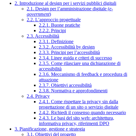
2. Introduzione al design per i servizi pubblici digitali
2.1. Design per l’amministrazione digitale (
e-
government
)
2.2. L’approccio progettuale
2.2.1. Buone pratiche
2.2.2. Principi
2.3. Accessibilità
2.3.1. Definizione
2.3.2. Accessibilità by design
2.3.3. Principi per l’accessibilità
2.3.4. Linee guida e criteri di successo
2.3.5. Come rilasciare una dichiarazione di
accessibilità
2.3.6. Meccanismo di feedback e procedura di
attuazione
2.3.7. Obiettivi accessibilità
2.3.8. Normativa e approfondimenti
2.4. Privacy
2.4.1. Come rispettare la privacy sin dalla
progettazione di un sito o servizio digitale
2.4.2. Richiedi il consenso quando necessario
2.4.3. Le basi del sito web: architettura,
informativa privacy, riferimenti DPO
3. Pianificazione, gestione e strategia
3.1. Obiettivi del progetto