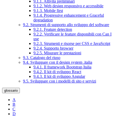
9.1.1. Attività preliminari
9.1.2. Web design responsivo e accessibile
9.1.3. Mobile first
9.1.4. Progressive enhancement e Graceful
degradation
9.2. Strumenti di supporto allo sviluppo del software
9.2.1. Feature detection
9.2.2. Verificare le feature disponibili con Can I
use
9.2.3. Strumenti e risorse per CSS e JavaScript
9.2.4. Supporto browser
9.2.5. Misurare le prestazioni
9.3. Catalogo del riuso
9.4. Sviluppare con il design system .italia
9.4.1. Il framework Bootstrap Italia
9.4.2. Il kit di sviluppo React
9.4.3. Il kit di sviluppo Angular
9.5. Sviluppare con i modelli di sito e servizi
glossario
A
B
C
D