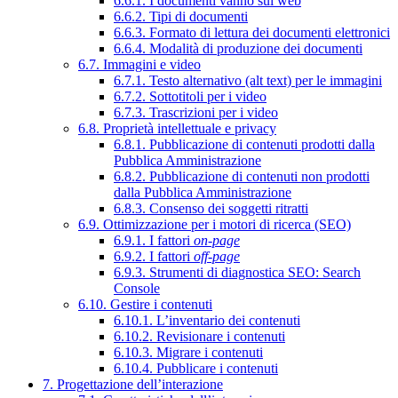
6.6.1. I documenti vanno sul web
6.6.2. Tipi di documenti
6.6.3. Formato di lettura dei documenti elettronici
6.6.4. Modalità di produzione dei documenti
6.7. Immagini e video
6.7.1. Testo alternativo (alt text) per le immagini
6.7.2. Sottotitoli per i video
6.7.3. Trascrizioni per i video
6.8. Proprietà intellettuale e privacy
6.8.1. Pubblicazione di contenuti prodotti dalla
Pubblica Amministrazione
6.8.2. Pubblicazione di contenuti non prodotti
dalla Pubblica Amministrazione
6.8.3. Consenso dei soggetti ritratti
6.9. Ottimizzazione per i motori di ricerca (SEO)
6.9.1. I fattori
on-page
6.9.2. I fattori
off-page
6.9.3. Strumenti di diagnostica SEO: Search
Console
6.10. Gestire i contenuti
6.10.1. L’inventario dei contenuti
6.10.2. Revisionare i contenuti
6.10.3. Migrare i contenuti
6.10.4. Pubblicare i contenuti
7. Progettazione dell’interazione