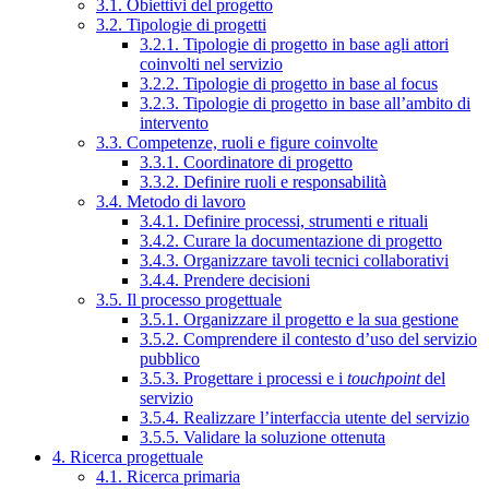
3.1. Obiettivi del progetto
3.2. Tipologie di progetti
3.2.1. Tipologie di progetto in base agli attori
coinvolti nel servizio
3.2.2. Tipologie di progetto in base al focus
3.2.3. Tipologie di progetto in base all’ambito di
intervento
3.3. Competenze, ruoli e figure coinvolte
3.3.1. Coordinatore di progetto
3.3.2. Definire ruoli e responsabilità
3.4. Metodo di lavoro
3.4.1. Definire processi, strumenti e rituali
3.4.2. Curare la documentazione di progetto
3.4.3. Organizzare tavoli tecnici collaborativi
3.4.4. Prendere decisioni
3.5. Il processo progettuale
3.5.1. Organizzare il progetto e la sua gestione
3.5.2. Comprendere il contesto d’uso del servizio
pubblico
3.5.3. Progettare i processi e i
touchpoint
del
servizio
3.5.4. Realizzare l’interfaccia utente del servizio
3.5.5. Validare la soluzione ottenuta
4. Ricerca progettuale
4.1. Ricerca primaria