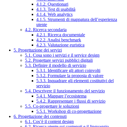
4.1.2. Questionari
4.1.3. Test di usabilità
4.1.4. Web analytics
4.1.5. Strumenti di mappatura dell’esperienza
utente
4.2. Ricerca secondaria
4.2.1. Ricerca documentale
4.2.2. Analisi benchmark
4.2.3. Valutazione euristica
5. Progettazione dei servizi
5.1. Cosa sono i servizi e il service design
5.2. Progettare servizi pubblici digitali
5.3. Definire il modello di servizio
5.3.1. Identificare gli attori coinvolti
5.3.2. Formulare la proposta di valore
5.3.3. Inquadrare gli elementi costitutivi del
servizio
5.4. Descrivere il funzionamento del servizio
5.4.1. Mappare l’ecosistema
5.4.2. Rappresentare i flussi di servizio
5.5. Co-progettare le soluzioni
5.5.1. Workshop di co-progettazione
6. Progettazione dei contenuti
6.1. Cos’è il content design
6.2. Ricerca utente sui contenuti e il linguaggio