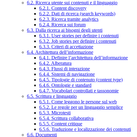
6.2. Ricerca utente sui contenuti e il linguaggio
6.2.1. Content discovery
6.2.2. Dati di ricerca (search keywords)
6.2.3. Ricerca tramite analytics
6.2.4. Ricerca sui forum
6.3. Dalla ricerca ai bisogni degli utenti
6.3.1. User stories per definire i contenuti
6.3.2. Job stories per definire i contenuti
6.3.3. Criteri di accettazione
6.4. Architettura dell’informazione
6.4.1. Definire l’architettura dell’informazione
6.4.2. Alberatura
6.4.3. Flussi di interazione
6.4.4. Sistemi di navigazione
6.4.5. Tipologie di contenuto (content type)
6.4.6. Ontologie e standard
6.4.7. Vocabolari controllati e tassonomie
6.5. Scrittura e linguaggio
6.5.1. Come leggono le persone sul web
6.5.2. Le regole per un linguaggio semplice
6.5.3. Microtesti
6.5.4. Scrittura collaborativa
6.5.5. Content critique
6.5.6. Traduzione e localizzazione dei contenuti
6.6. Documenti