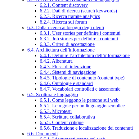
6.2.1. Content discovery
6.2.2. Dati di ricerca (search keywords)
6.2.3. Ricerca tramite analytics
6.2.4. Ricerca sui forum
6.3. Dalla ricerca ai bisogni degli utenti
6.3.1. User stories per definire i contenuti
6.3.2. Job stories per definire i contenuti
6.3.3. Criteri di accettazione
6.4. Architettura dell’informazione
6.4.1. Definire l’architettura dell’informazione
6.4.2. Alberatura
6.4.3. Flussi di interazione
6.4.4. Sistemi di navigazione
6.4.5. Tipologie di contenuto (content type)
6.4.6. Ontologie e standard
6.4.7. Vocabolari controllati e tassonomie
6.5. Scrittura e linguaggio
6.5.1. Come leggono le persone sul web
6.5.2. Le regole per un linguaggio semplice
6.5.3. Microtesti
6.5.4. Scrittura collaborativa
6.5.5. Content critique
6.5.6. Traduzione e localizzazione dei contenuti
6.6. Documenti