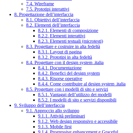
7.4. Wireframe
7.5. Prototipi interattivi
8. Progettazione dell’interfaccia
8.1. Obiettivi dell’interfaccia
8.2. Elementi dell’interfaccia
8.2.1. Elementi di composizione
8.2.2. Elementi interattivi
8.2.3. Elementi testuali (microtesti)
8.3. Progettare e costruire in alta fedeltà
8.3.1. Layout di pagina
8.3.2. Prototipi in alta fedeltà
8.4. Progettare con il design system .italia
8.4.1. Documentazione
8.4.2. Benefici del design system
8.4.3. Risorse operative
8.4.4. Come contribuire al design system .italia
8.5. Progettare con i modelli di sito e servizi
8.5.1. Vantaggi dell’utilizzo dei modelli
8.5.2. I modelli di sito e servizi disponibili
9. Sviluppo dell’interfaccia
9.1. Approccio allo sviluppo
9.1.1. Attività preliminari
9.1.2. Web design responsivo e accessibile
9.1.3. Mobile first
9.1.4. Progressive enhancement e Graceful