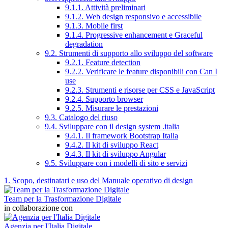
9.1.1. Attività preliminari
9.1.2. Web design responsivo e accessibile
9.1.3. Mobile first
9.1.4. Progressive enhancement e Graceful
degradation
9.2. Strumenti di supporto allo sviluppo del software
9.2.1. Feature detection
9.2.2. Verificare le feature disponibili con Can I
use
9.2.3. Strumenti e risorse per CSS e JavaScript
9.2.4. Supporto browser
9.2.5. Misurare le prestazioni
9.3. Catalogo del riuso
9.4. Sviluppare con il design system .italia
9.4.1. Il framework Bootstrap Italia
9.4.2. Il kit di sviluppo React
9.4.3. Il kit di sviluppo Angular
9.5. Sviluppare con i modelli di sito e servizi
1. Scopo, destinatari e uso del Manuale operativo di design
Team per la Trasformazione Digitale
in collaborazione con
Agenzia per l'Italia Digitale