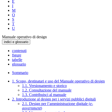
E
I
M
O
S
T
U
Manuale operativo di design
indici e glossario
contenuti
figure
tabelle
glossario
Sommario
1. Scopo, destinatari e uso del Manuale operativo di design
1.1. Versionamento e storico
1.2. Consultazione del manuale
1.3. Contribuisci al manuale
2. Introduzione al design per i servizi pubblici digitali
2.1. Design per l’amministrazione digitale (
e-
government
)