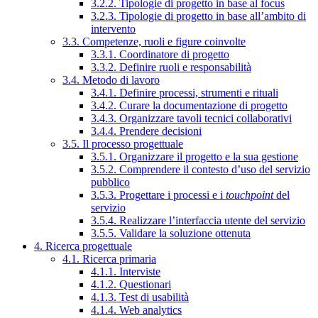
3.2.2. Tipologie di progetto in base al focus
3.2.3. Tipologie di progetto in base all’ambito di
intervento
3.3. Competenze, ruoli e figure coinvolte
3.3.1. Coordinatore di progetto
3.3.2. Definire ruoli e responsabilità
3.4. Metodo di lavoro
3.4.1. Definire processi, strumenti e rituali
3.4.2. Curare la documentazione di progetto
3.4.3. Organizzare tavoli tecnici collaborativi
3.4.4. Prendere decisioni
3.5. Il processo progettuale
3.5.1. Organizzare il progetto e la sua gestione
3.5.2. Comprendere il contesto d’uso del servizio
pubblico
3.5.3. Progettare i processi e i
touchpoint
del
servizio
3.5.4. Realizzare l’interfaccia utente del servizio
3.5.5. Validare la soluzione ottenuta
4. Ricerca progettuale
4.1. Ricerca primaria
4.1.1. Interviste
4.1.2. Questionari
4.1.3. Test di usabilità
4.1.4. Web analytics