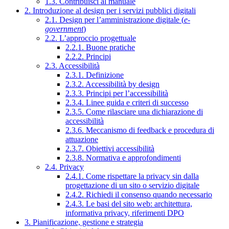
1.3. Contribuisci al manuale
2. Introduzione al design per i servizi pubblici digitali
2.1. Design per l’amministrazione digitale (
e-
government
)
2.2. L’approccio progettuale
2.2.1. Buone pratiche
2.2.2. Principi
2.3. Accessibilità
2.3.1. Definizione
2.3.2. Accessibilità by design
2.3.3. Principi per l’accessibilità
2.3.4. Linee guida e criteri di successo
2.3.5. Come rilasciare una dichiarazione di
accessibilità
2.3.6. Meccanismo di feedback e procedura di
attuazione
2.3.7. Obiettivi accessibilità
2.3.8. Normativa e approfondimenti
2.4. Privacy
2.4.1. Come rispettare la privacy sin dalla
progettazione di un sito o servizio digitale
2.4.2. Richiedi il consenso quando necessario
2.4.3. Le basi del sito web: architettura,
informativa privacy, riferimenti DPO
3. Pianificazione, gestione e strategia