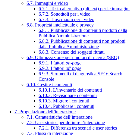
6.7. Immagini e video
6.7.1. Testo alternativo (alt text) per le immagini
6.7.2. Sottotitoli per i video
6.7.3. Trascrizioni per i video
6.8. Proprietà intellettuale e privacy
6.8.1. Pubblicazione di contenuti prodotti dalla
Pubblica Amministrazione
6.8.2. Pubblicazione di contenuti non prodotti
dalla Pubblica Amministrazione
6.8.3. Consenso dei soggetti ritratti
6.9. Ottimizzazione per i motori di ricerca (SEO)
6.9.1. I fattori
on-page
6.9.2. I fattori
off-page
6.9.3. Strumenti di diagnostica SEO: Search
Console
6.10. Gestire i contenuti
6.10.1. L’inventario dei contenuti
6.10.2. Revisionare i contenuti
6.10.3. Migrare i contenuti
6.10.4. Pubblicare i contenuti
7. Progettazione dell’interazione
7.1. Caratteristiche dell’interazione
7.2. User stories per definire l’interazione
7.2.1. Differenza tra scenari e user stories
7.3. Flussi di interazione