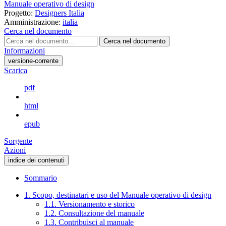
Manuale operativo di design
Progetto:
Designers Italia
Amministrazione:
italia
Cerca nel documento
Cerca nel documento
Informazioni
versione-corrente
Scarica
pdf
html
epub
Sorgente
Azioni
indice dei contenuti
Sommario
1. Scopo, destinatari e uso del Manuale operativo di design
1.1. Versionamento e storico
1.2. Consultazione del manuale
1.3. Contribuisci al manuale