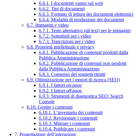
6.6.1. I documenti vanno sul web
6.6.2. Tipi di documenti
6.6.3. Formato di lettura dei documenti elettronici
6.6.4. Modalità di produzione dei documenti
6.7. Immagini e video
6.7.1. Testo alternativo (alt text) per le immagini
6.7.2. Sottotitoli per i video
6.7.3. Trascrizioni per i video
6.8. Proprietà intellettuale e privacy
6.8.1. Pubblicazione di contenuti prodotti dalla
Pubblica Amministrazione
6.8.2. Pubblicazione di contenuti non prodotti
dalla Pubblica Amministrazione
6.8.3. Consenso dei soggetti ritratti
6.9. Ottimizzazione per i motori di ricerca (SEO)
6.9.1. I fattori
on-page
6.9.2. I fattori
off-page
6.9.3. Strumenti di diagnostica SEO: Search
Console
6.10. Gestire i contenuti
6.10.1. L’inventario dei contenuti
6.10.2. Revisionare i contenuti
6.10.3. Migrare i contenuti
6.10.4. Pubblicare i contenuti
7. Progettazione dell’interazione