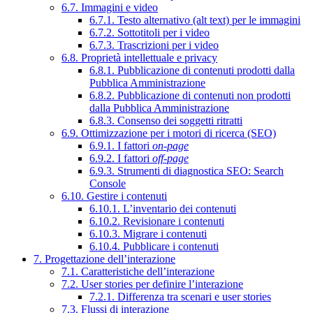
6.7. Immagini e video
6.7.1. Testo alternativo (alt text) per le immagini
6.7.2. Sottotitoli per i video
6.7.3. Trascrizioni per i video
6.8. Proprietà intellettuale e privacy
6.8.1. Pubblicazione di contenuti prodotti dalla
Pubblica Amministrazione
6.8.2. Pubblicazione di contenuti non prodotti
dalla Pubblica Amministrazione
6.8.3. Consenso dei soggetti ritratti
6.9. Ottimizzazione per i motori di ricerca (SEO)
6.9.1. I fattori
on-page
6.9.2. I fattori
off-page
6.9.3. Strumenti di diagnostica SEO: Search
Console
6.10. Gestire i contenuti
6.10.1. L’inventario dei contenuti
6.10.2. Revisionare i contenuti
6.10.3. Migrare i contenuti
6.10.4. Pubblicare i contenuti
7. Progettazione dell’interazione
7.1. Caratteristiche dell’interazione
7.2. User stories per definire l’interazione
7.2.1. Differenza tra scenari e user stories
7.3. Flussi di interazione