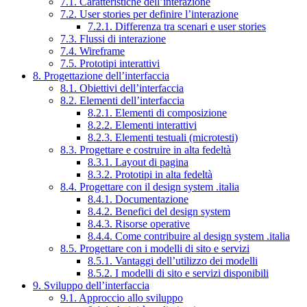
7.1. Caratteristiche dell’interazione
7.2. User stories per definire l’interazione
7.2.1. Differenza tra scenari e user stories
7.3. Flussi di interazione
7.4. Wireframe
7.5. Prototipi interattivi
8. Progettazione dell’interfaccia
8.1. Obiettivi dell’interfaccia
8.2. Elementi dell’interfaccia
8.2.1. Elementi di composizione
8.2.2. Elementi interattivi
8.2.3. Elementi testuali (microtesti)
8.3. Progettare e costruire in alta fedeltà
8.3.1. Layout di pagina
8.3.2. Prototipi in alta fedeltà
8.4. Progettare con il design system .italia
8.4.1. Documentazione
8.4.2. Benefici del design system
8.4.3. Risorse operative
8.4.4. Come contribuire al design system .italia
8.5. Progettare con i modelli di sito e servizi
8.5.1. Vantaggi dell’utilizzo dei modelli
8.5.2. I modelli di sito e servizi disponibili
9. Sviluppo dell’interfaccia
9.1. Approccio allo sviluppo