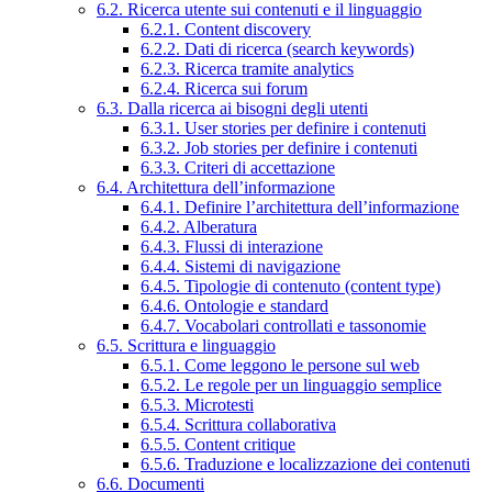
6.2. Ricerca utente sui contenuti e il linguaggio
6.2.1. Content discovery
6.2.2. Dati di ricerca (search keywords)
6.2.3. Ricerca tramite analytics
6.2.4. Ricerca sui forum
6.3. Dalla ricerca ai bisogni degli utenti
6.3.1. User stories per definire i contenuti
6.3.2. Job stories per definire i contenuti
6.3.3. Criteri di accettazione
6.4. Architettura dell’informazione
6.4.1. Definire l’architettura dell’informazione
6.4.2. Alberatura
6.4.3. Flussi di interazione
6.4.4. Sistemi di navigazione
6.4.5. Tipologie di contenuto (content type)
6.4.6. Ontologie e standard
6.4.7. Vocabolari controllati e tassonomie
6.5. Scrittura e linguaggio
6.5.1. Come leggono le persone sul web
6.5.2. Le regole per un linguaggio semplice
6.5.3. Microtesti
6.5.4. Scrittura collaborativa
6.5.5. Content critique
6.5.6. Traduzione e localizzazione dei contenuti
6.6. Documenti