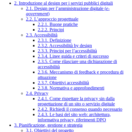
2. Introduzione al design per i servizi pubblici digitali
2.1. Design per l’amministrazione digitale (
e-
government
)
2.2. L’approccio progettuale
2.2.1. Buone pratiche
2.2.2. Principi
2.3. Accessibilità
2.3.1. Definizione
2.3.2. Accessibilità by design
2.3.3. Principi per l’accessibilità
2.3.4. Linee guida e criteri di successo
2.3.5. Come rilasciare una dichiarazione di
accessibilità
2.3.6. Meccanismo di feedback e procedura di
attuazione
2.3.7. Obiettivi accessibilità
2.3.8. Normativa e approfondimenti
2.4. Privacy
2.4.1. Come rispettare la privacy sin dalla
progettazione di un sito o servizio digitale
2.4.2. Richiedi il consenso quando necessario
2.4.3. Le basi del sito web: architettura,
informativa privacy, riferimenti DPO
3. Pianificazione, gestione e strategia
3.1. Obiettivi del progetto