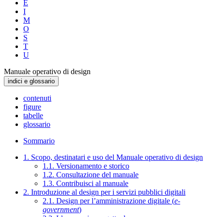
E
I
M
O
S
T
U
Manuale operativo di design
indici e glossario
contenuti
figure
tabelle
glossario
Sommario
1. Scopo, destinatari e uso del Manuale operativo di design
1.1. Versionamento e storico
1.2. Consultazione del manuale
1.3. Contribuisci al manuale
2. Introduzione al design per i servizi pubblici digitali
2.1. Design per l’amministrazione digitale (
e-
government
)