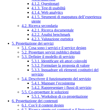
4.1.2. Questionari
4.1.3. Test di usabilità
4.1.4. Web analytics
4.1.5. Strumenti di mappatura dell’esperienza
utente
4.2. Ricerca secondaria
4.2.1. Ricerca documentale
4.2.2. Analisi benchmark
4.2.3. Valutazione euristica
5. Progettazione dei servizi
5.1. Cosa sono i servizi e il service design
5.2. Progettare servizi pubblici digitali
5.3. Definire il modello di servizio
5.3.1. Identificare gli attori coinvolti
5.3.2. Formulare la proposta di valore
5.3.3. Inquadrare gli elementi costitutivi del
servizio
5.4. Descrivere il funzionamento del servizio
5.4.1. Mappare l’ecosistema
5.4.2. Rappresentare i flussi di servizio
5.5. Co-progettare le soluzioni
5.5.1. Workshop di co-progettazione
6. Progettazione dei contenuti
6.1. Cos’è il content design
6.2. Ricerca utente sui contenuti e il linguaggio