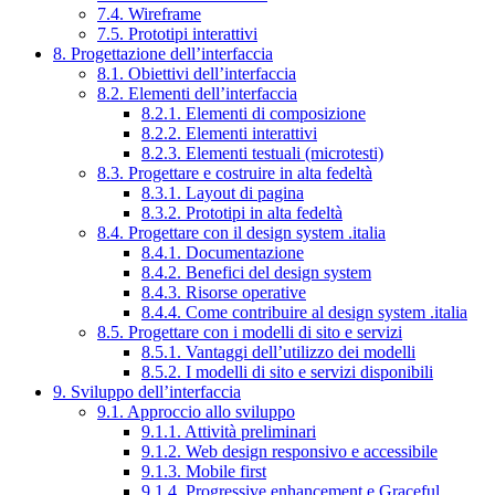
7.4. Wireframe
7.5. Prototipi interattivi
8. Progettazione dell’interfaccia
8.1. Obiettivi dell’interfaccia
8.2. Elementi dell’interfaccia
8.2.1. Elementi di composizione
8.2.2. Elementi interattivi
8.2.3. Elementi testuali (microtesti)
8.3. Progettare e costruire in alta fedeltà
8.3.1. Layout di pagina
8.3.2. Prototipi in alta fedeltà
8.4. Progettare con il design system .italia
8.4.1. Documentazione
8.4.2. Benefici del design system
8.4.3. Risorse operative
8.4.4. Come contribuire al design system .italia
8.5. Progettare con i modelli di sito e servizi
8.5.1. Vantaggi dell’utilizzo dei modelli
8.5.2. I modelli di sito e servizi disponibili
9. Sviluppo dell’interfaccia
9.1. Approccio allo sviluppo
9.1.1. Attività preliminari
9.1.2. Web design responsivo e accessibile
9.1.3. Mobile first
9.1.4. Progressive enhancement e Graceful