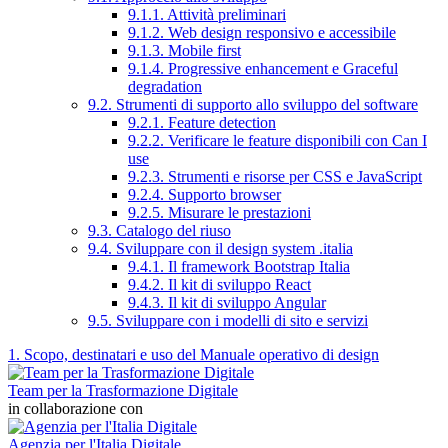
9.1.1. Attività preliminari
9.1.2. Web design responsivo e accessibile
9.1.3. Mobile first
9.1.4. Progressive enhancement e Graceful
degradation
9.2. Strumenti di supporto allo sviluppo del software
9.2.1. Feature detection
9.2.2. Verificare le feature disponibili con Can I
use
9.2.3. Strumenti e risorse per CSS e JavaScript
9.2.4. Supporto browser
9.2.5. Misurare le prestazioni
9.3. Catalogo del riuso
9.4. Sviluppare con il design system .italia
9.4.1. Il framework Bootstrap Italia
9.4.2. Il kit di sviluppo React
9.4.3. Il kit di sviluppo Angular
9.5. Sviluppare con i modelli di sito e servizi
1. Scopo, destinatari e uso del Manuale operativo di design
Team per la Trasformazione Digitale
in collaborazione con
Agenzia per l'Italia Digitale