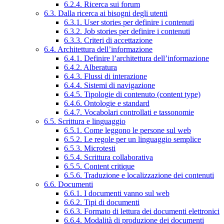
6.2.4. Ricerca sui forum
6.3. Dalla ricerca ai bisogni degli utenti
6.3.1. User stories per definire i contenuti
6.3.2. Job stories per definire i contenuti
6.3.3. Criteri di accettazione
6.4. Architettura dell’informazione
6.4.1. Definire l’architettura dell’informazione
6.4.2. Alberatura
6.4.3. Flussi di interazione
6.4.4. Sistemi di navigazione
6.4.5. Tipologie di contenuto (content type)
6.4.6. Ontologie e standard
6.4.7. Vocabolari controllati e tassonomie
6.5. Scrittura e linguaggio
6.5.1. Come leggono le persone sul web
6.5.2. Le regole per un linguaggio semplice
6.5.3. Microtesti
6.5.4. Scrittura collaborativa
6.5.5. Content critique
6.5.6. Traduzione e localizzazione dei contenuti
6.6. Documenti
6.6.1. I documenti vanno sul web
6.6.2. Tipi di documenti
6.6.3. Formato di lettura dei documenti elettronici
6.6.4. Modalità di produzione dei documenti