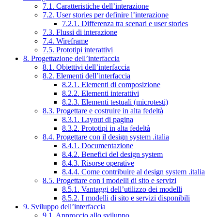
7.1. Caratteristiche dell’interazione
7.2. User stories per definire l’interazione
7.2.1. Differenza tra scenari e user stories
7.3. Flussi di interazione
7.4. Wireframe
7.5. Prototipi interattivi
8. Progettazione dell’interfaccia
8.1. Obiettivi dell’interfaccia
8.2. Elementi dell’interfaccia
8.2.1. Elementi di composizione
8.2.2. Elementi interattivi
8.2.3. Elementi testuali (microtesti)
8.3. Progettare e costruire in alta fedeltà
8.3.1. Layout di pagina
8.3.2. Prototipi in alta fedeltà
8.4. Progettare con il design system .italia
8.4.1. Documentazione
8.4.2. Benefici del design system
8.4.3. Risorse operative
8.4.4. Come contribuire al design system .italia
8.5. Progettare con i modelli di sito e servizi
8.5.1. Vantaggi dell’utilizzo dei modelli
8.5.2. I modelli di sito e servizi disponibili
9. Sviluppo dell’interfaccia
9.1. Approccio allo sviluppo