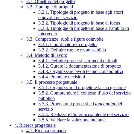
3.1. Obiettivi del progetto
3.2. Tipologie di progetti
3.2.1. Tipologie di progetto in base agli attori
coinvolti nel servizio
3.2.2. Tipologie di progetto in base al focus
3.2.3. Tipologie di progetto in base all’ambito di
intervento
3.3. Competenze, ruoli e figure coinvolte
3.3.1. Coordinatore di progetto
3.3.2. Definire ruoli e responsabilità
3.4. Metodo di lavoro
3.4.1. Definire processi, strumenti e rituali
3.4.2. Curare la documentazione di progetto
3.4.3. Organizzare tavoli tecnici collaborativi
3.4.4. Prendere decisioni
3.5. Il processo progettuale
3.5.1. Organizzare il progetto e la sua gestione
3.5.2. Comprendere il contesto d’uso del servizio
pubblico
3.5.3. Progettare i processi e i
touchpoint
del
servizio
3.5.4. Realizzare l’interfaccia utente del servizio
3.5.5. Validare la soluzione ottenuta
4. Ricerca progettuale
4.1. Ricerca primaria