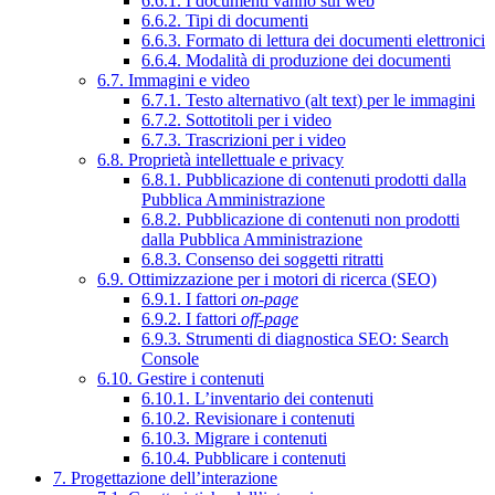
6.6.1. I documenti vanno sul web
6.6.2. Tipi di documenti
6.6.3. Formato di lettura dei documenti elettronici
6.6.4. Modalità di produzione dei documenti
6.7. Immagini e video
6.7.1. Testo alternativo (alt text) per le immagini
6.7.2. Sottotitoli per i video
6.7.3. Trascrizioni per i video
6.8. Proprietà intellettuale e privacy
6.8.1. Pubblicazione di contenuti prodotti dalla
Pubblica Amministrazione
6.8.2. Pubblicazione di contenuti non prodotti
dalla Pubblica Amministrazione
6.8.3. Consenso dei soggetti ritratti
6.9. Ottimizzazione per i motori di ricerca (SEO)
6.9.1. I fattori
on-page
6.9.2. I fattori
off-page
6.9.3. Strumenti di diagnostica SEO: Search
Console
6.10. Gestire i contenuti
6.10.1. L’inventario dei contenuti
6.10.2. Revisionare i contenuti
6.10.3. Migrare i contenuti
6.10.4. Pubblicare i contenuti
7. Progettazione dell’interazione