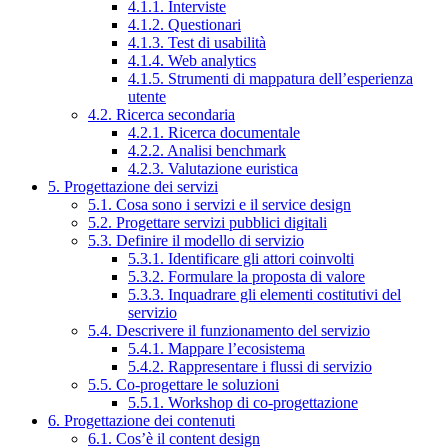
4.1.1. Interviste
4.1.2. Questionari
4.1.3. Test di usabilità
4.1.4. Web analytics
4.1.5. Strumenti di mappatura dell’esperienza
utente
4.2. Ricerca secondaria
4.2.1. Ricerca documentale
4.2.2. Analisi benchmark
4.2.3. Valutazione euristica
5. Progettazione dei servizi
5.1. Cosa sono i servizi e il service design
5.2. Progettare servizi pubblici digitali
5.3. Definire il modello di servizio
5.3.1. Identificare gli attori coinvolti
5.3.2. Formulare la proposta di valore
5.3.3. Inquadrare gli elementi costitutivi del
servizio
5.4. Descrivere il funzionamento del servizio
5.4.1. Mappare l’ecosistema
5.4.2. Rappresentare i flussi di servizio
5.5. Co-progettare le soluzioni
5.5.1. Workshop di co-progettazione
6. Progettazione dei contenuti
6.1. Cos’è il content design