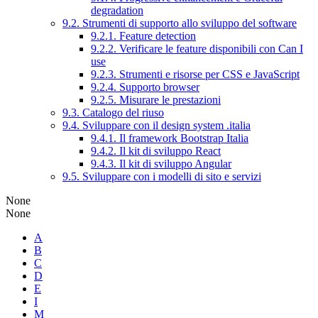
degradation
9.2. Strumenti di supporto allo sviluppo del software
9.2.1. Feature detection
9.2.2. Verificare le feature disponibili con Can I
use
9.2.3. Strumenti e risorse per CSS e JavaScript
9.2.4. Supporto browser
9.2.5. Misurare le prestazioni
9.3. Catalogo del riuso
9.4. Sviluppare con il design system .italia
9.4.1. Il framework Bootstrap Italia
9.4.2. Il kit di sviluppo React
9.4.3. Il kit di sviluppo Angular
9.5. Sviluppare con i modelli di sito e servizi
None
None
A
B
C
D
E
I
M