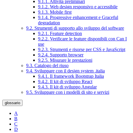
9.1.1. Attività preliminari
9.1.2. Web design responsivo e accessibile
9.1.3. Mobile first
9.1.4. Progressive enhancement e Graceful
degradation
9.2. Strumenti di supporto allo sviluppo del software
9.2.1. Feature detection
9.2.2. Verificare le feature disponibili con Can I
use
9.2.3. Strumenti e risorse per CSS e JavaScript
9.2.4. Supporto browser
9.2.5. Misurare le prestazioni
9.3. Catalogo del riuso
9.4. Sviluppare con il design system .italia
9.4.1. Il framework Bootstrap Italia
9.4.2. Il kit di sviluppo React
9.4.3. Il kit di sviluppo Angular
9.5. Sviluppare con i modelli di sito e servizi
glossario
A
B
C
D