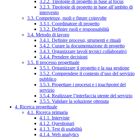
3.2.2. Tipologie di progetto in base al focus
3.2.3. Tipologie di progetto in base all’ambito di
intervento
3.3. Competenze, ruoli e figure coinvolte
3.3.1. Coordinatore di progetto
3.3.2. Definire ruoli e responsabilità
3.4. Metodo di lavoro
3.4.1. Definire processi, strumenti e rituali
3.4.2. Curare la documentazione di progetto
3.4.3. Organizzare tavoli tecnici collaborativi
3.4.4. Prendere decisioni
3.5. Il processo progettuale
3.5.1. Organizzare il progetto e la sua gestione
3.5.2. Comprendere il contesto d’uso del servizio
pubblico
3.5.3. Progettare i processi e i
touchpoint
del
servizio
3.5.4. Realizzare l’interfaccia utente del servizio
3.5.5. Validare la soluzione ottenuta
4. Ricerca progettuale
4.1. Ricerca primaria
4.1.1. Interviste
4.1.2. Questionari
4.1.3. Test di usabilità
4.1.4. Web analytics