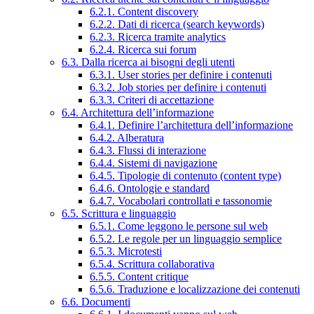
6.2.1. Content discovery
6.2.2. Dati di ricerca (search keywords)
6.2.3. Ricerca tramite analytics
6.2.4. Ricerca sui forum
6.3. Dalla ricerca ai bisogni degli utenti
6.3.1. User stories per definire i contenuti
6.3.2. Job stories per definire i contenuti
6.3.3. Criteri di accettazione
6.4. Architettura dell’informazione
6.4.1. Definire l’architettura dell’informazione
6.4.2. Alberatura
6.4.3. Flussi di interazione
6.4.4. Sistemi di navigazione
6.4.5. Tipologie di contenuto (content type)
6.4.6. Ontologie e standard
6.4.7. Vocabolari controllati e tassonomie
6.5. Scrittura e linguaggio
6.5.1. Come leggono le persone sul web
6.5.2. Le regole per un linguaggio semplice
6.5.3. Microtesti
6.5.4. Scrittura collaborativa
6.5.5. Content critique
6.5.6. Traduzione e localizzazione dei contenuti
6.6. Documenti