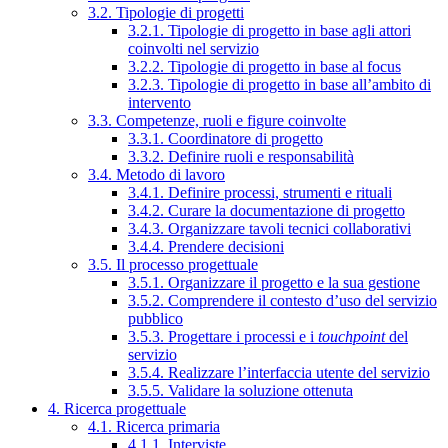
3.2. Tipologie di progetti
3.2.1. Tipologie di progetto in base agli attori
coinvolti nel servizio
3.2.2. Tipologie di progetto in base al focus
3.2.3. Tipologie di progetto in base all’ambito di
intervento
3.3. Competenze, ruoli e figure coinvolte
3.3.1. Coordinatore di progetto
3.3.2. Definire ruoli e responsabilità
3.4. Metodo di lavoro
3.4.1. Definire processi, strumenti e rituali
3.4.2. Curare la documentazione di progetto
3.4.3. Organizzare tavoli tecnici collaborativi
3.4.4. Prendere decisioni
3.5. Il processo progettuale
3.5.1. Organizzare il progetto e la sua gestione
3.5.2. Comprendere il contesto d’uso del servizio
pubblico
3.5.3. Progettare i processi e i
touchpoint
del
servizio
3.5.4. Realizzare l’interfaccia utente del servizio
3.5.5. Validare la soluzione ottenuta
4. Ricerca progettuale
4.1. Ricerca primaria
4.1.1. Interviste