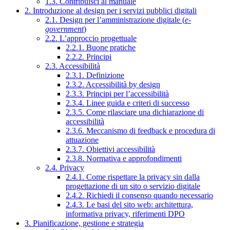
1.3. Contribuisci al manuale
2. Introduzione al design per i servizi pubblici digitali
2.1. Design per l’amministrazione digitale (
e-
government
)
2.2. L’approccio progettuale
2.2.1. Buone pratiche
2.2.2. Principi
2.3. Accessibilità
2.3.1. Definizione
2.3.2. Accessibilità by design
2.3.3. Principi per l’accessibilità
2.3.4. Linee guida e criteri di successo
2.3.5. Come rilasciare una dichiarazione di
accessibilità
2.3.6. Meccanismo di feedback e procedura di
attuazione
2.3.7. Obiettivi accessibilità
2.3.8. Normativa e approfondimenti
2.4. Privacy
2.4.1. Come rispettare la privacy sin dalla
progettazione di un sito o servizio digitale
2.4.2. Richiedi il consenso quando necessario
2.4.3. Le basi del sito web: architettura,
informativa privacy, riferimenti DPO
3. Pianificazione, gestione e strategia