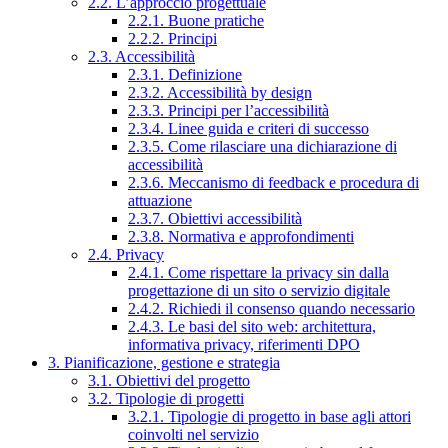
2.2. L’approccio progettuale
2.2.1. Buone pratiche
2.2.2. Principi
2.3. Accessibilità
2.3.1. Definizione
2.3.2. Accessibilità by design
2.3.3. Principi per l’accessibilità
2.3.4. Linee guida e criteri di successo
2.3.5. Come rilasciare una dichiarazione di
accessibilità
2.3.6. Meccanismo di feedback e procedura di
attuazione
2.3.7. Obiettivi accessibilità
2.3.8. Normativa e approfondimenti
2.4. Privacy
2.4.1. Come rispettare la privacy sin dalla
progettazione di un sito o servizio digitale
2.4.2. Richiedi il consenso quando necessario
2.4.3. Le basi del sito web: architettura,
informativa privacy, riferimenti DPO
3. Pianificazione, gestione e strategia
3.1. Obiettivi del progetto
3.2. Tipologie di progetti
3.2.1. Tipologie di progetto in base agli attori
coinvolti nel servizio