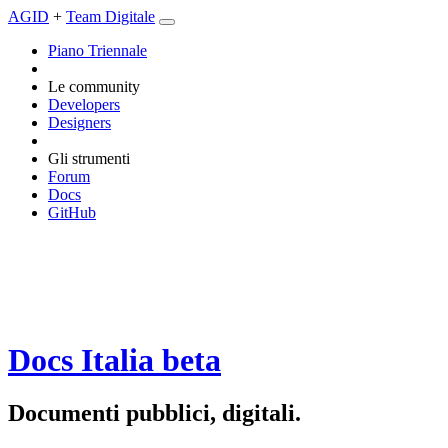
AGID
+
Team Digitale
Piano Triennale
Le community
Developers
Designers
Gli strumenti
Forum
Docs
GitHub
Docs Italia
beta
Documenti pubblici, digitali.