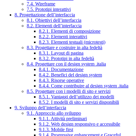
7.4. Wireframe
7.5. Prototipi interattivi
8. Progettazione dell’interfaccia
8.1. Obiettivi dell’interfaccia
8.2. Elementi dell’interfaccia
8.2.1. Elementi di composizione
8.2.2. Elementi interattivi
8.2.3. Elementi testuali (microtesti)
8.3. Progettare e costruire in alta fedeltà
8.3.1. Layout di pagina
8.3.2. Prototipi in alta fedeltà
8.4. Progettare con il design system .italia
8.4.1. Documentazione
8.4.2. Benefici del design system
8.4.3. Risorse operative
8.4.4. Come contribuire al design system .italia
8.5. Progettare con i modelli di sito e servizi
8.5.1. Vantaggi dell’utilizzo dei modelli
8.5.2. I modelli di sito e servizi disponibili
9. Sviluppo dell’interfaccia
9.1. Approccio allo sviluppo
9.1.1. Attività preliminari
9.1.2. Web design responsivo e accessibile
9.1.3. Mobile first
9.1.4. Progressive enhancement e Graceful