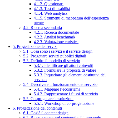
4.1.2. Questionari
4.1.3. Test di usabilità
4.1.4. Web analytics
4.1.5. Strumenti di mappatura dell’esperienza
utente
4.2. Ricerca secondaria
4.2.1. Ricerca documentale
4.2.2. Analisi benchmark
4.2.3. Valutazione euristica
5. Progettazione dei servizi
5.1. Cosa sono i servizi e il service design
5.2. Progettare servizi pubblici digitali
5.3. Definire il modello di servizio
5.3.1. Identificare gli attori coinvolti
5.3.2. Formulare la proposta di valore
5.3.3. Inquadrare gli elementi costitutivi del
servizio
5.4. Descrivere il funzionamento del servizio
5.4.1. Mappare l’ecosistema
5.4.2. Rappresentare i flussi di servizio
5.5. Co-progettare le soluzioni
5.5.1. Workshop di co-progettazione
6. Progettazione dei contenuti
6.1. Cos’è il content design
6.2. Ricerca utente sui contenuti e il linguaggio