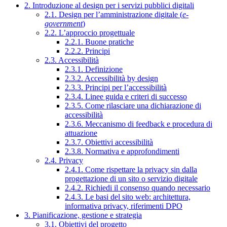
2. Introduzione al design per i servizi pubblici digitali
2.1. Design per l’amministrazione digitale (
e-
government
)
2.2. L’approccio progettuale
2.2.1. Buone pratiche
2.2.2. Principi
2.3. Accessibilità
2.3.1. Definizione
2.3.2. Accessibilità by design
2.3.3. Principi per l’accessibilità
2.3.4. Linee guida e criteri di successo
2.3.5. Come rilasciare una dichiarazione di
accessibilità
2.3.6. Meccanismo di feedback e procedura di
attuazione
2.3.7. Obiettivi accessibilità
2.3.8. Normativa e approfondimenti
2.4. Privacy
2.4.1. Come rispettare la privacy sin dalla
progettazione di un sito o servizio digitale
2.4.2. Richiedi il consenso quando necessario
2.4.3. Le basi del sito web: architettura,
informativa privacy, riferimenti DPO
3. Pianificazione, gestione e strategia
3.1. Obiettivi del progetto