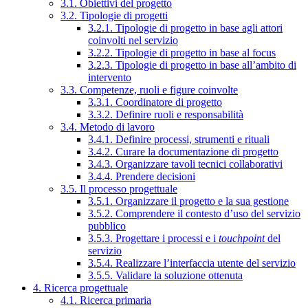
3.1. Obiettivi del progetto
3.2. Tipologie di progetti
3.2.1. Tipologie di progetto in base agli attori
coinvolti nel servizio
3.2.2. Tipologie di progetto in base al focus
3.2.3. Tipologie di progetto in base all’ambito di
intervento
3.3. Competenze, ruoli e figure coinvolte
3.3.1. Coordinatore di progetto
3.3.2. Definire ruoli e responsabilità
3.4. Metodo di lavoro
3.4.1. Definire processi, strumenti e rituali
3.4.2. Curare la documentazione di progetto
3.4.3. Organizzare tavoli tecnici collaborativi
3.4.4. Prendere decisioni
3.5. Il processo progettuale
3.5.1. Organizzare il progetto e la sua gestione
3.5.2. Comprendere il contesto d’uso del servizio
pubblico
3.5.3. Progettare i processi e i
touchpoint
del
servizio
3.5.4. Realizzare l’interfaccia utente del servizio
3.5.5. Validare la soluzione ottenuta
4. Ricerca progettuale
4.1. Ricerca primaria