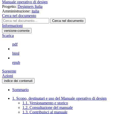
Manuale operativo di design
Progetto:
Designers Italia
Amministrazione:
italia
Cerca nel documento
Cerca nel documento
Informazioni
versione-corrente
Scarica
pdf
html
epub
Sorgente
Azioni
indice dei contenuti
Sommario
1. Scopo, destinatari e uso del Manuale operativo di design
1.1. Versionamento e storico
1.2. Consultazione del manuale
1.3. Contribuisci al manuale