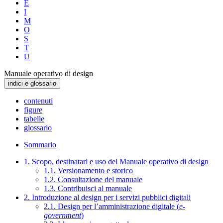
E
I
M
O
S
T
U
Manuale operativo di design
indici e glossario
contenuti
figure
tabelle
glossario
Sommario
1. Scopo, destinatari e uso del Manuale operativo di design
1.1. Versionamento e storico
1.2. Consultazione del manuale
1.3. Contribuisci al manuale
2. Introduzione al design per i servizi pubblici digitali
2.1. Design per l’amministrazione digitale (
e-
government
)