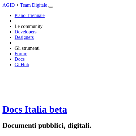
AGID
+
Team Digitale
Piano Triennale
Le community
Developers
Designers
Gli strumenti
Forum
Docs
GitHub
Docs Italia
beta
Documenti pubblici, digitali.