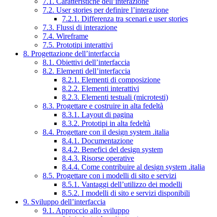
7.1. Caratteristiche dell’interazione
7.2. User stories per definire l’interazione
7.2.1. Differenza tra scenari e user stories
7.3. Flussi di interazione
7.4. Wireframe
7.5. Prototipi interattivi
8. Progettazione dell’interfaccia
8.1. Obiettivi dell’interfaccia
8.2. Elementi dell’interfaccia
8.2.1. Elementi di composizione
8.2.2. Elementi interattivi
8.2.3. Elementi testuali (microtesti)
8.3. Progettare e costruire in alta fedeltà
8.3.1. Layout di pagina
8.3.2. Prototipi in alta fedeltà
8.4. Progettare con il design system .italia
8.4.1. Documentazione
8.4.2. Benefici del design system
8.4.3. Risorse operative
8.4.4. Come contribuire al design system .italia
8.5. Progettare con i modelli di sito e servizi
8.5.1. Vantaggi dell’utilizzo dei modelli
8.5.2. I modelli di sito e servizi disponibili
9. Sviluppo dell’interfaccia
9.1. Approccio allo sviluppo