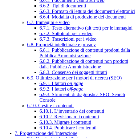
6.6.1. I documenti vanno sul web
6.6.2. Tipi di documenti
6.6.3. Formato di lettura dei documenti elettronici
6.6.4. Modalità di produzione dei documenti
6.7. Immagini e video
6.7.1. Testo alternativo (alt text) per le immagini
6.7.2. Sottotitoli per i video
6.7.3. Trascrizioni per i video
6.8. Proprietà intellettuale e privacy
6.8.1. Pubblicazione di contenuti prodotti dalla
Pubblica Amministrazione
6.8.2. Pubblicazione di contenuti non prodotti
dalla Pubblica Amministrazione
6.8.3. Consenso dei soggetti ritratti
6.9. Ottimizzazione per i motori di ricerca (SEO)
6.9.1. I fattori
on-page
6.9.2. I fattori
off-page
6.9.3. Strumenti di diagnostica SEO: Search
Console
6.10. Gestire i contenuti
6.10.1. L’inventario dei contenuti
6.10.2. Revisionare i contenuti
6.10.3. Migrare i contenuti
6.10.4. Pubblicare i contenuti
7. Progettazione dell’interazione