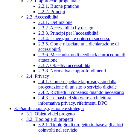
2.2. L’approccio progettuale
2.2.1. Buone pratiche
2.2.2. Principi
2.3. Accessibilità
2.3.1. Definizione
2.3.2. Accessibilità by design
2.3.3. Principi per l’accessibilità
2.3.4. Linee guida e criteri di successo
2.3.5. Come rilasciare una dichiarazione di
accessibilità
2.3.6. Meccanismo di feedback e procedura di
attuazione
2.3.7. Obiettivi accessibilità
2.3.8. Normativa e approfondimenti
2.4. Privacy
2.4.1. Come rispettare la privacy sin dalla
progettazione di un sito o servizio digitale
2.4.2. Richiedi il consenso quando necessario
2.4.3. Le basi del sito web: architettura,
informativa privacy, riferimenti DPO
3. Pianificazione, gestione e strategia
3.1. Obiettivi del progetto
3.2. Tipologie di progetti
3.2.1. Tipologie di progetto in base agli attori
coinvolti nel servizio