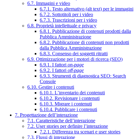
6.7. Immagini e video
6.7.1. Testo alternativo (alt text) per le immagini
6.7.2. Sottotitoli per i video
6.7.3. Trascrizioni per i video
6.8. Proprietà intellettuale e privacy
6.8.1. Pubblicazione di contenuti prodotti dalla
Pubblica Amministrazione
6.8.2. Pubblicazione di contenuti non prodotti
dalla Pubblica Amministrazione
6.8.3. Consenso dei soggetti ritratti
6.9. Ottimizzazione per i motori di ricerca (SEO)
6.9.1. I fattori
on-page
6.9.2. I fattori
off-page
6.9.3. Strumenti di diagnostica SEO: Search
Console
6.10. Gestire i contenuti
6.10.1. L’inventario dei contenuti
6.10.2. Revisionare i contenuti
6.10.3. Migrare i contenuti
6.10.4. Pubblicare i contenuti
7. Progettazione dell’interazione
7.1. Caratteristiche dell’interazione
7.2. User stories per definire l’interazione
7.2.1. Differenza tra scenari e user stories
7.3. Flussi di interazione