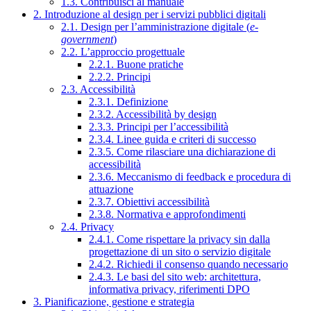
1.3. Contribuisci al manuale
2. Introduzione al design per i servizi pubblici digitali
2.1. Design per l’amministrazione digitale (
e-
government
)
2.2. L’approccio progettuale
2.2.1. Buone pratiche
2.2.2. Principi
2.3. Accessibilità
2.3.1. Definizione
2.3.2. Accessibilità by design
2.3.3. Principi per l’accessibilità
2.3.4. Linee guida e criteri di successo
2.3.5. Come rilasciare una dichiarazione di
accessibilità
2.3.6. Meccanismo di feedback e procedura di
attuazione
2.3.7. Obiettivi accessibilità
2.3.8. Normativa e approfondimenti
2.4. Privacy
2.4.1. Come rispettare la privacy sin dalla
progettazione di un sito o servizio digitale
2.4.2. Richiedi il consenso quando necessario
2.4.3. Le basi del sito web: architettura,
informativa privacy, riferimenti DPO
3. Pianificazione, gestione e strategia