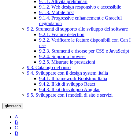
9.1.1. Attività preliminari
9.1.2. Web design responsivo e accessibile
9.1.3. Mobile first
9.1.4. Progressive enhancement e Graceful
degradation
9.2. Strumenti di supporto allo sviluppo del software
9.2.1. Feature detection
9.2.2. Verificare le feature disponibili con Can I
use
9.2.3. Strumenti e risorse per CSS e JavaScript
9.2.4. Supporto browser
9.2.5. Misurare le prestazioni
9.3. Catalogo del riuso
9.4. Sviluppare con il design system .italia
9.4.1. Il framework Bootstrap Italia
9.4.2. Il kit di sviluppo React
9.4.3. Il kit di sviluppo Angular
9.5. Sviluppare con i modelli di sito e servizi
glossario
A
B
C
D