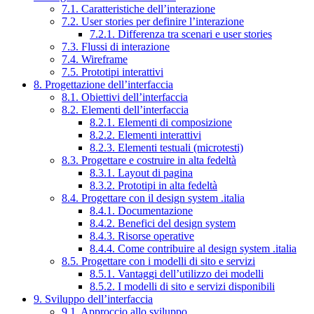
7.1. Caratteristiche dell’interazione
7.2. User stories per definire l’interazione
7.2.1. Differenza tra scenari e user stories
7.3. Flussi di interazione
7.4. Wireframe
7.5. Prototipi interattivi
8. Progettazione dell’interfaccia
8.1. Obiettivi dell’interfaccia
8.2. Elementi dell’interfaccia
8.2.1. Elementi di composizione
8.2.2. Elementi interattivi
8.2.3. Elementi testuali (microtesti)
8.3. Progettare e costruire in alta fedeltà
8.3.1. Layout di pagina
8.3.2. Prototipi in alta fedeltà
8.4. Progettare con il design system .italia
8.4.1. Documentazione
8.4.2. Benefici del design system
8.4.3. Risorse operative
8.4.4. Come contribuire al design system .italia
8.5. Progettare con i modelli di sito e servizi
8.5.1. Vantaggi dell’utilizzo dei modelli
8.5.2. I modelli di sito e servizi disponibili
9. Sviluppo dell’interfaccia
9.1. Approccio allo sviluppo