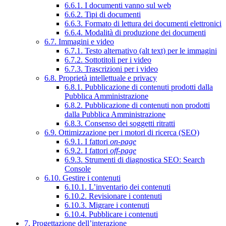
6.6.1. I documenti vanno sul web
6.6.2. Tipi di documenti
6.6.3. Formato di lettura dei documenti elettronici
6.6.4. Modalità di produzione dei documenti
6.7. Immagini e video
6.7.1. Testo alternativo (alt text) per le immagini
6.7.2. Sottotitoli per i video
6.7.3. Trascrizioni per i video
6.8. Proprietà intellettuale e privacy
6.8.1. Pubblicazione di contenuti prodotti dalla
Pubblica Amministrazione
6.8.2. Pubblicazione di contenuti non prodotti
dalla Pubblica Amministrazione
6.8.3. Consenso dei soggetti ritratti
6.9. Ottimizzazione per i motori di ricerca (SEO)
6.9.1. I fattori
on-page
6.9.2. I fattori
off-page
6.9.3. Strumenti di diagnostica SEO: Search
Console
6.10. Gestire i contenuti
6.10.1. L’inventario dei contenuti
6.10.2. Revisionare i contenuti
6.10.3. Migrare i contenuti
6.10.4. Pubblicare i contenuti
7. Progettazione dell’interazione