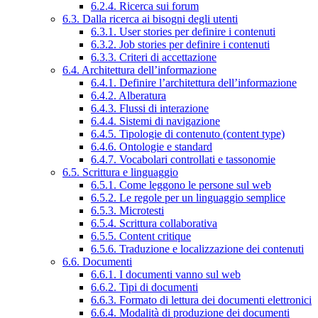
6.2.4. Ricerca sui forum
6.3. Dalla ricerca ai bisogni degli utenti
6.3.1. User stories per definire i contenuti
6.3.2. Job stories per definire i contenuti
6.3.3. Criteri di accettazione
6.4. Architettura dell’informazione
6.4.1. Definire l’architettura dell’informazione
6.4.2. Alberatura
6.4.3. Flussi di interazione
6.4.4. Sistemi di navigazione
6.4.5. Tipologie di contenuto (content type)
6.4.6. Ontologie e standard
6.4.7. Vocabolari controllati e tassonomie
6.5. Scrittura e linguaggio
6.5.1. Come leggono le persone sul web
6.5.2. Le regole per un linguaggio semplice
6.5.3. Microtesti
6.5.4. Scrittura collaborativa
6.5.5. Content critique
6.5.6. Traduzione e localizzazione dei contenuti
6.6. Documenti
6.6.1. I documenti vanno sul web
6.6.2. Tipi di documenti
6.6.3. Formato di lettura dei documenti elettronici
6.6.4. Modalità di produzione dei documenti