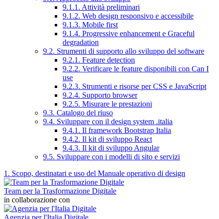
9.1.1. Attività preliminari
9.1.2. Web design responsivo e accessibile
9.1.3. Mobile first
9.1.4. Progressive enhancement e Graceful
degradation
9.2. Strumenti di supporto allo sviluppo del software
9.2.1. Feature detection
9.2.2. Verificare le feature disponibili con Can I
use
9.2.3. Strumenti e risorse per CSS e JavaScript
9.2.4. Supporto browser
9.2.5. Misurare le prestazioni
9.3. Catalogo del riuso
9.4. Sviluppare con il design system .italia
9.4.1. Il framework Bootstrap Italia
9.4.2. Il kit di sviluppo React
9.4.3. Il kit di sviluppo Angular
9.5. Sviluppare con i modelli di sito e servizi
1. Scopo, destinatari e uso del Manuale operativo di design
Team per la Trasformazione Digitale
in collaborazione con
Agenzia per l'Italia Digitale