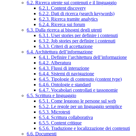
6.2. Ricerca utente sui contenuti e il linguaggio
6.2.1. Content discovery
6.2.2. Dati di ricerca (search keywords)
6.2.3. Ricerca tramite analytics
6.2.4. Ricerca sui forum
6.3. Dalla ricerca ai bisogni degli utenti
6.3.1. User stories per definire i contenuti
6.3.2. Job stories per definire i contenuti
6.3.3. Criteri di accettazione
6.4. Architettura dell’informazione
6.4.1. Definire l’architettura dell’informazione
6.4.2. Alberatura
6.4.3. Flussi di interazione
6.4.4. Sistemi di navigazione
6.4.5. Tipologie di contenuto (content type)
6.4.6. Ontologie e standard
6.4.7. Vocabolari controllati e tassonomie
6.5. Scrittura e linguaggio
6.5.1. Come leggono le persone sul web
6.5.2. Le regole per un linguaggio semplice
6.5.3. Microtesti
6.5.4. Scrittura collaborativa
6.5.5. Content critique
6.5.6. Traduzione e localizzazione dei contenuti
6.6. Documenti