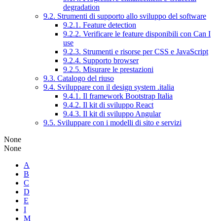
degradation
9.2. Strumenti di supporto allo sviluppo del software
9.2.1. Feature detection
9.2.2. Verificare le feature disponibili con Can I
use
9.2.3. Strumenti e risorse per CSS e JavaScript
9.2.4. Supporto browser
9.2.5. Misurare le prestazioni
9.3. Catalogo del riuso
9.4. Sviluppare con il design system .italia
9.4.1. Il framework Bootstrap Italia
9.4.2. Il kit di sviluppo React
9.4.3. Il kit di sviluppo Angular
9.5. Sviluppare con i modelli di sito e servizi
None
None
A
B
C
D
E
I
M