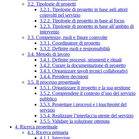
3.2. Tipologie di progetti
3.2.1. Tipologie di progetto in base agli attori
coinvolti nel servizio
3.2.2. Tipologie di progetto in base al focus
3.2.3. Tipologie di progetto in base all’ambito di
intervento
3.3. Competenze, ruoli e figure coinvolte
3.3.1. Coordinatore di progetto
3.3.2. Definire ruoli e responsabilità
3.4. Metodo di lavoro
3.4.1. Definire processi, strumenti e rituali
3.4.2. Curare la documentazione di progetto
3.4.3. Organizzare tavoli tecnici collaborativi
3.4.4. Prendere decisioni
3.5. Il processo progettuale
3.5.1. Organizzare il progetto e la sua gestione
3.5.2. Comprendere il contesto d’uso del servizio
pubblico
3.5.3. Progettare i processi e i
touchpoint
del
servizio
3.5.4. Realizzare l’interfaccia utente del servizio
3.5.5. Validare la soluzione ottenuta
4. Ricerca progettuale
4.1. Ricerca primaria
4.1.1. Interviste