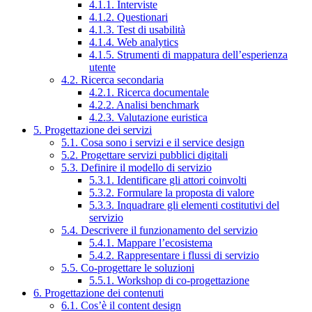
4.1.1. Interviste
4.1.2. Questionari
4.1.3. Test di usabilità
4.1.4. Web analytics
4.1.5. Strumenti di mappatura dell’esperienza
utente
4.2. Ricerca secondaria
4.2.1. Ricerca documentale
4.2.2. Analisi benchmark
4.2.3. Valutazione euristica
5. Progettazione dei servizi
5.1. Cosa sono i servizi e il service design
5.2. Progettare servizi pubblici digitali
5.3. Definire il modello di servizio
5.3.1. Identificare gli attori coinvolti
5.3.2. Formulare la proposta di valore
5.3.3. Inquadrare gli elementi costitutivi del
servizio
5.4. Descrivere il funzionamento del servizio
5.4.1. Mappare l’ecosistema
5.4.2. Rappresentare i flussi di servizio
5.5. Co-progettare le soluzioni
5.5.1. Workshop di co-progettazione
6. Progettazione dei contenuti
6.1. Cos’è il content design