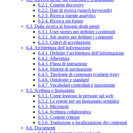
6.2.1. Content discovery
6.2.2. Dati di ricerca (search keywords)
6.2.3. Ricerca tramite analytics
6.2.4. Ricerca sui forum
6.3. Dalla ricerca ai bisogni degli utenti
6.3.1. User stories per definire i contenuti
6.3.2. Job stories per definire i contenuti
6.3.3. Criteri di accettazione
6.4. Architettura dell’informazione
6.4.1. Definire l’architettura dell’informazione
6.4.2. Alberatura
6.4.3. Flussi di interazione
6.4.4. Sistemi di navigazione
6.4.5. Tipologie di contenuto (content type)
6.4.6. Ontologie e standard
6.4.7. Vocabolari controllati e tassonomie
6.5. Scrittura e linguaggio
6.5.1. Come leggono le persone sul web
6.5.2. Le regole per un linguaggio semplice
6.5.3. Microtesti
6.5.4. Scrittura collaborativa
6.5.5. Content critique
6.5.6. Traduzione e localizzazione dei contenuti
6.6. Documenti