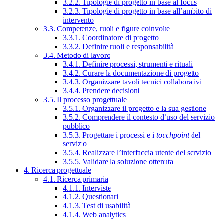
3.2.2. Tipologie di progetto in base al focus
3.2.3. Tipologie di progetto in base all’ambito di
intervento
3.3. Competenze, ruoli e figure coinvolte
3.3.1. Coordinatore di progetto
3.3.2. Definire ruoli e responsabilità
3.4. Metodo di lavoro
3.4.1. Definire processi, strumenti e rituali
3.4.2. Curare la documentazione di progetto
3.4.3. Organizzare tavoli tecnici collaborativi
3.4.4. Prendere decisioni
3.5. Il processo progettuale
3.5.1. Organizzare il progetto e la sua gestione
3.5.2. Comprendere il contesto d’uso del servizio
pubblico
3.5.3. Progettare i processi e i
touchpoint
del
servizio
3.5.4. Realizzare l’interfaccia utente del servizio
3.5.5. Validare la soluzione ottenuta
4. Ricerca progettuale
4.1. Ricerca primaria
4.1.1. Interviste
4.1.2. Questionari
4.1.3. Test di usabilità
4.1.4. Web analytics