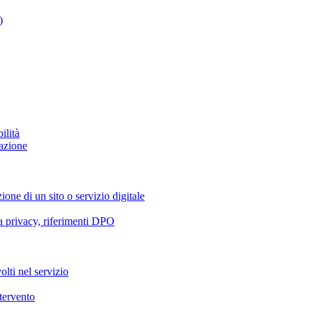
)
ilità
azione
ione di un sito o servizio digitale
va privacy, riferimenti DPO
olti nel servizio
ntervento