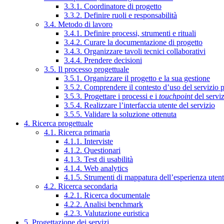
3.3.1. Coordinatore di progetto
3.3.2. Definire ruoli e responsabilità
3.4. Metodo di lavoro
3.4.1. Definire processi, strumenti e rituali
3.4.2. Curare la documentazione di progetto
3.4.3. Organizzare tavoli tecnici collaborativi
3.4.4. Prendere decisioni
3.5. Il processo progettuale
3.5.1. Organizzare il progetto e la sua gestione
3.5.2. Comprendere il contesto d’uso del servizio 
3.5.3. Progettare i processi e i
touchpoint
del servi
3.5.4. Realizzare l’interfaccia utente del servizio
3.5.5. Validare la soluzione ottenuta
4. Ricerca progettuale
4.1. Ricerca primaria
4.1.1. Interviste
4.1.2. Questionari
4.1.3. Test di usabilità
4.1.4. Web analytics
4.1.5. Strumenti di mappatura dell’esperienza uten
4.2. Ricerca secondaria
4.2.1. Ricerca documentale
4.2.2. Analisi benchmark
4.2.3. Valutazione euristica
5. Progettazione dei servizi