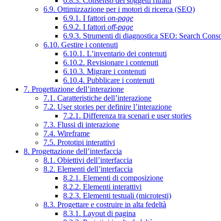
6.8.3. Consenso dei soggetti ritratti
6.9. Ottimizzazione per i motori di ricerca (SEO)
6.9.1. I fattori
on-page
6.9.2. I fattori
off-page
6.9.3. Strumenti di diagnostica SEO: Search Cons
6.10. Gestire i contenuti
6.10.1. L’inventario dei contenuti
6.10.2. Revisionare i contenuti
6.10.3. Migrare i contenuti
6.10.4. Pubblicare i contenuti
7. Progettazione dell’interazione
7.1. Caratteristiche dell’interazione
7.2. User stories per definire l’interazione
7.2.1. Differenza tra scenari e user stories
7.3. Flussi di interazione
7.4. Wireframe
7.5. Prototipi interattivi
8. Progettazione dell’interfaccia
8.1. Obiettivi dell’interfaccia
8.2. Elementi dell’interfaccia
8.2.1. Elementi di composizione
8.2.2. Elementi interattivi
8.2.3. Elementi testuali (microtesti)
8.3. Progettare e costruire in alta fedeltà
8.3.1. Layout di pagina