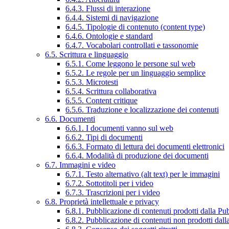
6.4.3. Flussi di interazione
6.4.4. Sistemi di navigazione
6.4.5. Tipologie di contenuto (content type)
6.4.6. Ontologie e standard
6.4.7. Vocabolari controllati e tassonomie
6.5. Scrittura e linguaggio
6.5.1. Come leggono le persone sul web
6.5.2. Le regole per un linguaggio semplice
6.5.3. Microtesti
6.5.4. Scrittura collaborativa
6.5.5. Content critique
6.5.6. Traduzione e localizzazione dei contenuti
6.6. Documenti
6.6.1. I documenti vanno sul web
6.6.2. Tipi di documenti
6.6.3. Formato di lettura dei documenti elettronici
6.6.4. Modalità di produzione dei documenti
6.7. Immagini e video
6.7.1. Testo alternativo (alt text) per le immagini
6.7.2. Sottotitoli per i video
6.7.3. Trascrizioni per i video
6.8. Proprietà intellettuale e privacy
6.8.1. Pubblicazione di contenuti prodotti dalla P
6.8.2. Pubblicazione di contenuti non prodotti dal