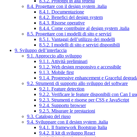
8.3.2. Prototipi in alta fedeltà
8.4. Progettare con il design system .italia
8.4.1. Documentazione
8.4.2. Benefici del design system
8.4.3. Risorse operative
8.4.4. Come contribuire al design system .italia
8.5. Progettare con i modelli di sito e servizi
8.5.1. Vantaggi dell’utilizzo dei modelli
8.5.2. I modelli di sito e servizi disponibili
9. Sviluppo dell’interfaccia
9.1. Approccio allo sviluppo
9.1.1. Attività preliminari
9.1.2. Web design responsivo e accessibile
9.1.3. Mobile first
9.1.4. Progressive enhancement e Graceful degrad
9.2. Strumenti di supporto allo sviluppo del software
9.2.1. Feature detection
9.2.2. Verificare le feature disponibili con Can I us
9.2.3. Strumenti e risorse per CSS e JavaScript
9.2.4. Supporto browser
9.2.5. Misurare le prestazioni
9.3. Catalogo del riuso
9.4. Sviluppare con il design system .italia
9.4.1. Il framework Bootstrap Italia
9.4.2. Il kit di sviluppo React