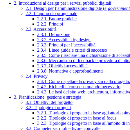
2. Introduzione al design per i servizi pubblici digitali
2.1. Design per l’amministrazione digitale (
e-government
2.2. L’approccio progettuale
2.2.1. Buone pratiche
2.2.2. Principi
2.3. Accessibilità
2.3.1. Definizione
2.3.2. Accessibilità by design
2.3.3. Principi per l’accessibilità
2.3.4. Linee guida e criteri di successo
2.3.5. Come rilasciare una dichiarazione di accessib
2.3.6. Meccanismo di feedback e procedura di attu
2.3.7. Obiettivi accessibilità
2.3.8. Normativa e approfondimenti
2.4. Privacy
2.4.1. Come rispettare la privacy sin dalla progettaz
2.4.2. Richiedi il consenso quando necessario
2.4.3. Le basi del sito web: architettura, informati
3. Pianificazione, gestione e strategia
3.1. Obiettivi del progetto
3.2. Tipologie di progetti
3.2.1. Tipologie di progetto in base agli attori coinv
3.2.2. Tipologie di progetto in base al focus
3.2.3. Tipologie di progetto in base all’ambito di i
3.3. Competenze, ruoli e figure coinvolte