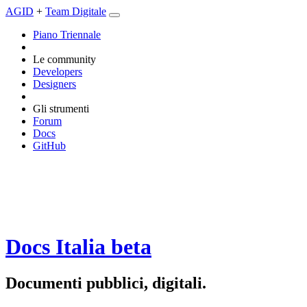
AGID
+
Team Digitale
Piano Triennale
Le community
Developers
Designers
Gli strumenti
Forum
Docs
GitHub
Docs Italia
beta
Documenti pubblici, digitali.