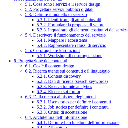
5.1. Cosa sono i servizi e il service design
5.2. Progettare servizi pubblici digitali
5.3. Definire il modello di servizio
5.3.1. Identificare gli attori coinvolti
5.3.2. Formulare la proposta di valore
5.3.3. Inquadrare gli elementi costitutivi del serviz
5.4. Descrivere il funzionamento del servizio
5.4.1. Mappare l’ecosistema
5.4.2. Rappresentare i flussi di servizio
5.5. Co-progettare le soluzioni
5.5.1. Workshop di co-progettazione
6. Progettazione dei contenuti
6.1. Cos’è il content design
6.2. Ricerca utente sui contenuti e il linguaggio
6.2.1. Content discovery
6.2.2. Dati di ricerca (search keywords)
6.2.3. Ricerca tramite analytics
6.2.4. Ricerca sui forum
6.3. Dalla ricerca ai bisogni degli utenti
6.3.1. User stories per definire i contenuti
6.3.2. Job stories per definire i contenuti
6.3.3. Criteri di accettazione
6.4. Architettura dell’informazione
6.4.1. Definire l’architettura dell’informazione
6.4.2. Alberatura