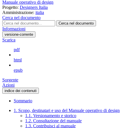
Manuale operativo di design
Progetto:
Designers Italia
Amministrazione:
italia
Cerca nel documento
Cerca nel documento
Informazioni
versione-corrente
Scarica
pdf
html
epub
Sorgente
Azioni
indice dei contenuti
Sommario
1. Scopo, destinatari e uso del Manuale operativo di design
1.1. Versionamento e storico
1.2. Consultazione del manuale
1.3. Contribuisci al manuale