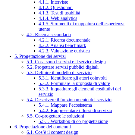
4.1.1. Interviste
4.1.2. Questionari
4.1.3. Test di usabilità
4.1.4. Web analytics
4.1.5. Strumenti di mappatura dell’esperienza
utente
4.2. Ricerca secondaria
4.2.1. Ricerca documentale
4.2.2. Analisi benchmark
4.2.3. Valutazione euristica
5. Progettazione dei servizi
5.1. Cosa sono i servizi e il service design
5.2. Progettare servizi pubblici digitali
5.3. Definire il modello di servizio
5.3.1. Identificare gli attori coinvolti
5.3.2. Formulare la proposta di valore
5.3.3. Inquadrare gli elementi costitutivi del
servizio
5.4. Descrivere il funzionamento del servizio
5.4.1. Mappare l’ecosistema
5.4.2. Rappresentare i flussi di servizio
5.5. Co-progettare le soluzioni
5.5.1. Workshop di co-progettazione
6. Progettazione dei contenuti
6.1. Cos’è il content design