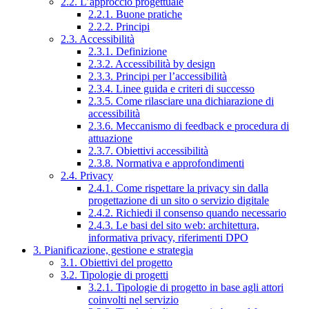
2.2. L’approccio progettuale
2.2.1. Buone pratiche
2.2.2. Principi
2.3. Accessibilità
2.3.1. Definizione
2.3.2. Accessibilità by design
2.3.3. Principi per l’accessibilità
2.3.4. Linee guida e criteri di successo
2.3.5. Come rilasciare una dichiarazione di
accessibilità
2.3.6. Meccanismo di feedback e procedura di
attuazione
2.3.7. Obiettivi accessibilità
2.3.8. Normativa e approfondimenti
2.4. Privacy
2.4.1. Come rispettare la privacy sin dalla
progettazione di un sito o servizio digitale
2.4.2. Richiedi il consenso quando necessario
2.4.3. Le basi del sito web: architettura,
informativa privacy, riferimenti DPO
3. Pianificazione, gestione e strategia
3.1. Obiettivi del progetto
3.2. Tipologie di progetti
3.2.1. Tipologie di progetto in base agli attori
coinvolti nel servizio