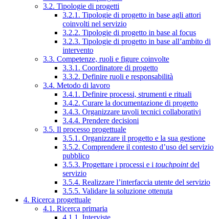
3.2. Tipologie di progetti
3.2.1. Tipologie di progetto in base agli attori
coinvolti nel servizio
3.2.2. Tipologie di progetto in base al focus
3.2.3. Tipologie di progetto in base all’ambito di
intervento
3.3. Competenze, ruoli e figure coinvolte
3.3.1. Coordinatore di progetto
3.3.2. Definire ruoli e responsabilità
3.4. Metodo di lavoro
3.4.1. Definire processi, strumenti e rituali
3.4.2. Curare la documentazione di progetto
3.4.3. Organizzare tavoli tecnici collaborativi
3.4.4. Prendere decisioni
3.5. Il processo progettuale
3.5.1. Organizzare il progetto e la sua gestione
3.5.2. Comprendere il contesto d’uso del servizio
pubblico
3.5.3. Progettare i processi e i
touchpoint
del
servizio
3.5.4. Realizzare l’interfaccia utente del servizio
3.5.5. Validare la soluzione ottenuta
4. Ricerca progettuale
4.1. Ricerca primaria
4.1.1. Interviste