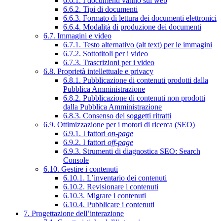
6.6.1. I documenti vanno sul web
6.6.2. Tipi di documenti
6.6.3. Formato di lettura dei documenti elettronici
6.6.4. Modalità di produzione dei documenti
6.7. Immagini e video
6.7.1. Testo alternativo (alt text) per le immagini
6.7.2. Sottotitoli per i video
6.7.3. Trascrizioni per i video
6.8. Proprietà intellettuale e privacy
6.8.1. Pubblicazione di contenuti prodotti dalla
Pubblica Amministrazione
6.8.2. Pubblicazione di contenuti non prodotti
dalla Pubblica Amministrazione
6.8.3. Consenso dei soggetti ritratti
6.9. Ottimizzazione per i motori di ricerca (SEO)
6.9.1. I fattori
on-page
6.9.2. I fattori
off-page
6.9.3. Strumenti di diagnostica SEO: Search
Console
6.10. Gestire i contenuti
6.10.1. L’inventario dei contenuti
6.10.2. Revisionare i contenuti
6.10.3. Migrare i contenuti
6.10.4. Pubblicare i contenuti
7. Progettazione dell’interazione