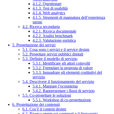
4.1.2. Questionari
4.1.3. Test di usabilità
4.1.4. Web analytics
4.1.5. Strumenti di mappatura dell’esperienza
utente
4.2. Ricerca secondaria
4.2.1. Ricerca documentale
4.2.2. Analisi benchmark
4.2.3. Valutazione euristica
5. Progettazione dei servizi
5.1. Cosa sono i servizi e il service design
5.2. Progettare servizi pubblici digitali
5.3. Definire il modello di servizio
5.3.1. Identificare gli attori coinvolti
5.3.2. Formulare la proposta di valore
5.3.3. Inquadrare gli elementi costitutivi del
servizio
5.4. Descrivere il funzionamento del servizio
5.4.1. Mappare l’ecosistema
5.4.2. Rappresentare i flussi di servizio
5.5. Co-progettare le soluzioni
5.5.1. Workshop di co-progettazione
6. Progettazione dei contenuti
6.1. Cos’è il content design
6.2. Ricerca utente sui contenuti e il linguaggio