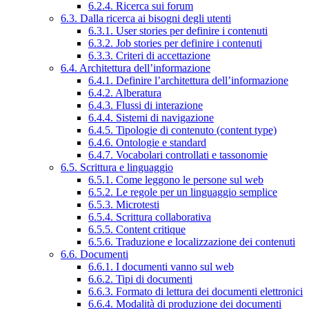
6.2.4. Ricerca sui forum
6.3. Dalla ricerca ai bisogni degli utenti
6.3.1. User stories per definire i contenuti
6.3.2. Job stories per definire i contenuti
6.3.3. Criteri di accettazione
6.4. Architettura dell’informazione
6.4.1. Definire l’architettura dell’informazione
6.4.2. Alberatura
6.4.3. Flussi di interazione
6.4.4. Sistemi di navigazione
6.4.5. Tipologie di contenuto (content type)
6.4.6. Ontologie e standard
6.4.7. Vocabolari controllati e tassonomie
6.5. Scrittura e linguaggio
6.5.1. Come leggono le persone sul web
6.5.2. Le regole per un linguaggio semplice
6.5.3. Microtesti
6.5.4. Scrittura collaborativa
6.5.5. Content critique
6.5.6. Traduzione e localizzazione dei contenuti
6.6. Documenti
6.6.1. I documenti vanno sul web
6.6.2. Tipi di documenti
6.6.3. Formato di lettura dei documenti elettronici
6.6.4. Modalità di produzione dei documenti