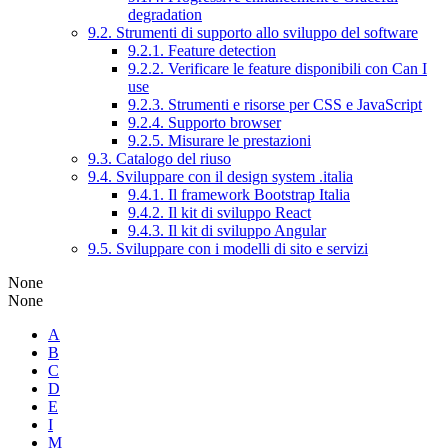
degradation
9.2. Strumenti di supporto allo sviluppo del software
9.2.1. Feature detection
9.2.2. Verificare le feature disponibili con Can I
use
9.2.3. Strumenti e risorse per CSS e JavaScript
9.2.4. Supporto browser
9.2.5. Misurare le prestazioni
9.3. Catalogo del riuso
9.4. Sviluppare con il design system .italia
9.4.1. Il framework Bootstrap Italia
9.4.2. Il kit di sviluppo React
9.4.3. Il kit di sviluppo Angular
9.5. Sviluppare con i modelli di sito e servizi
None
None
A
B
C
D
E
I
M