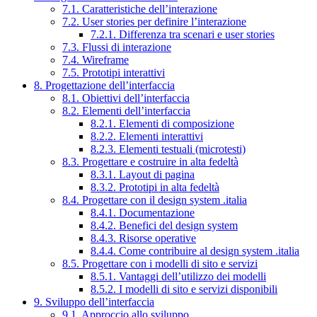
7.1. Caratteristiche dell’interazione
7.2. User stories per definire l’interazione
7.2.1. Differenza tra scenari e user stories
7.3. Flussi di interazione
7.4. Wireframe
7.5. Prototipi interattivi
8. Progettazione dell’interfaccia
8.1. Obiettivi dell’interfaccia
8.2. Elementi dell’interfaccia
8.2.1. Elementi di composizione
8.2.2. Elementi interattivi
8.2.3. Elementi testuali (microtesti)
8.3. Progettare e costruire in alta fedeltà
8.3.1. Layout di pagina
8.3.2. Prototipi in alta fedeltà
8.4. Progettare con il design system .italia
8.4.1. Documentazione
8.4.2. Benefici del design system
8.4.3. Risorse operative
8.4.4. Come contribuire al design system .italia
8.5. Progettare con i modelli di sito e servizi
8.5.1. Vantaggi dell’utilizzo dei modelli
8.5.2. I modelli di sito e servizi disponibili
9. Sviluppo dell’interfaccia
9.1. Approccio allo sviluppo