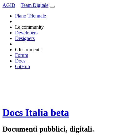
AGID
+
Team Digitale
Piano Triennale
Le community
Developers
Designers
Gli strumenti
Forum
Docs
GitHub
Docs Italia
beta
Documenti pubblici, digitali.