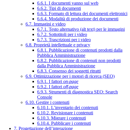
6.6.1. I documenti vanno sul web
6.6.2. Tipi di documenti
6.6.3. Formato di lettura dei documenti elettronici
6.6.4. Modalità di produzione dei documenti
6.7. Immagini e video
6.7.1. Testo alternativo (alt text) per le immagini
6.7.2. Sottotitoli per i video
6.7.3. Trascrizioni per i video
6.8. Proprietà intellettuale e privacy
6.8.1. Pubblicazione di contenuti prodotti dalla
Pubblica Amministrazione
6.8.2. Pubblicazione di contenuti non prodotti
dalla Pubblica Amministrazione
6.8.3. Consenso dei soggetti ritratti
6.9. Ottimizzazione per i motori di ricerca (SEO)
6.9.1. I fattori
on-page
6.9.2. I fattori
off-page
6.9.3. Strumenti di diagnostica SEO: Search
Console
6.10. Gestire i contenuti
6.10.1. L’inventario dei contenuti
6.10.2. Revisionare i contenuti
6.10.3. Migrare i contenuti
6.10.4. Pubblicare i contenuti
7. Progettazione dell’interazione