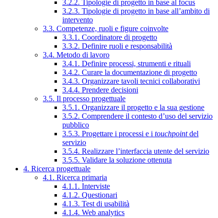
3.2.2. Tipologie di progetto in base al focus
3.2.3. Tipologie di progetto in base all’ambito di
intervento
3.3. Competenze, ruoli e figure coinvolte
3.3.1. Coordinatore di progetto
3.3.2. Definire ruoli e responsabilità
3.4. Metodo di lavoro
3.4.1. Definire processi, strumenti e rituali
3.4.2. Curare la documentazione di progetto
3.4.3. Organizzare tavoli tecnici collaborativi
3.4.4. Prendere decisioni
3.5. Il processo progettuale
3.5.1. Organizzare il progetto e la sua gestione
3.5.2. Comprendere il contesto d’uso del servizio
pubblico
3.5.3. Progettare i processi e i
touchpoint
del
servizio
3.5.4. Realizzare l’interfaccia utente del servizio
3.5.5. Validare la soluzione ottenuta
4. Ricerca progettuale
4.1. Ricerca primaria
4.1.1. Interviste
4.1.2. Questionari
4.1.3. Test di usabilità
4.1.4. Web analytics