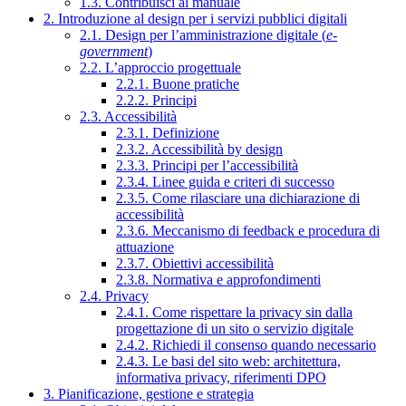
1.3. Contribuisci al manuale
2. Introduzione al design per i servizi pubblici digitali
2.1. Design per l’amministrazione digitale (
e-
government
)
2.2. L’approccio progettuale
2.2.1. Buone pratiche
2.2.2. Principi
2.3. Accessibilità
2.3.1. Definizione
2.3.2. Accessibilità by design
2.3.3. Principi per l’accessibilità
2.3.4. Linee guida e criteri di successo
2.3.5. Come rilasciare una dichiarazione di
accessibilità
2.3.6. Meccanismo di feedback e procedura di
attuazione
2.3.7. Obiettivi accessibilità
2.3.8. Normativa e approfondimenti
2.4. Privacy
2.4.1. Come rispettare la privacy sin dalla
progettazione di un sito o servizio digitale
2.4.2. Richiedi il consenso quando necessario
2.4.3. Le basi del sito web: architettura,
informativa privacy, riferimenti DPO
3. Pianificazione, gestione e strategia