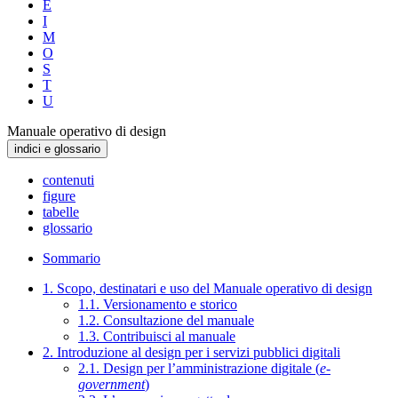
E
I
M
O
S
T
U
Manuale operativo di design
indici e glossario
contenuti
figure
tabelle
glossario
Sommario
1. Scopo, destinatari e uso del Manuale operativo di design
1.1. Versionamento e storico
1.2. Consultazione del manuale
1.3. Contribuisci al manuale
2. Introduzione al design per i servizi pubblici digitali
2.1. Design per l’amministrazione digitale (
e-
government
)