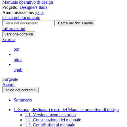
Manuale operativo di design
Progetto:
Designers Italia
Amministrazione:
italia
Cerca nel documento
Cerca nel documento
Informazioni
versione-corrente
Scarica
pdf
html
epub
Sorgente
Azioni
indice dei contenuti
Sommario
1. Scopo, destinatari e uso del Manuale operativo di design
1.1. Versionamento e storico
1.2. Consultazione del manuale
1.3. Contribuisci al manuale