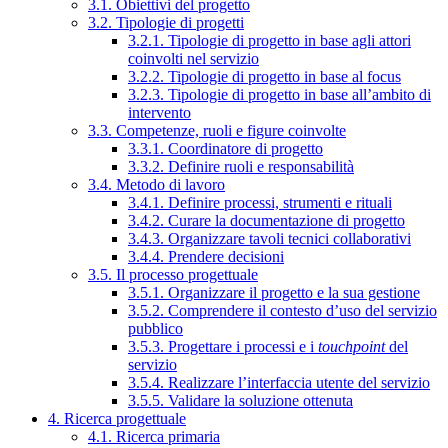
3.1. Obiettivi del progetto
3.2. Tipologie di progetti
3.2.1. Tipologie di progetto in base agli attori
coinvolti nel servizio
3.2.2. Tipologie di progetto in base al focus
3.2.3. Tipologie di progetto in base all’ambito di
intervento
3.3. Competenze, ruoli e figure coinvolte
3.3.1. Coordinatore di progetto
3.3.2. Definire ruoli e responsabilità
3.4. Metodo di lavoro
3.4.1. Definire processi, strumenti e rituali
3.4.2. Curare la documentazione di progetto
3.4.3. Organizzare tavoli tecnici collaborativi
3.4.4. Prendere decisioni
3.5. Il processo progettuale
3.5.1. Organizzare il progetto e la sua gestione
3.5.2. Comprendere il contesto d’uso del servizio
pubblico
3.5.3. Progettare i processi e i
touchpoint
del
servizio
3.5.4. Realizzare l’interfaccia utente del servizio
3.5.5. Validare la soluzione ottenuta
4. Ricerca progettuale
4.1. Ricerca primaria