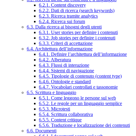
6.2.1. Content discovery
6.2.2. Dati di ricerca (search keywords)
6.2.3. Ricerca tramite analytics
6.2.4. Ricerca sui forum
6.3. Dalla ricerca ai bisogni degli utenti
6.3.1. User stories per definire i contenuti
6.3.2. Job stories per definire i contenuti
6.3.3. Criteri di accettazione
6.4. Architettura dell’informazione
6.4.1. Definire l’architettura dell’informazione
6.4.2. Alberatura
6.4.3. Flussi di interazione
6.4.4. Sistemi di navigazione
6.4.5. Tipologie di contenuto (content type)
6.4.6. Ontologie e standard
6.4.7. Vocabolari controllati e tassonomie
6.5. Scrittura e linguaggio
6.5.1. Come leggono le persone sul web
6.5.2. Le regole per un linguaggio semplice
6.5.3. Microtesti
6.5.4. Scrittura collaborativa
6.5.5. Content critique
6.5.6. Traduzione e localizzazione dei contenuti
6.6. Documenti