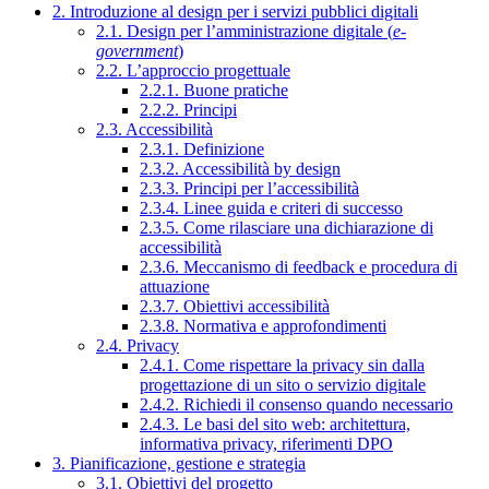
2. Introduzione al design per i servizi pubblici digitali
2.1. Design per l’amministrazione digitale (
e-
government
)
2.2. L’approccio progettuale
2.2.1. Buone pratiche
2.2.2. Principi
2.3. Accessibilità
2.3.1. Definizione
2.3.2. Accessibilità by design
2.3.3. Principi per l’accessibilità
2.3.4. Linee guida e criteri di successo
2.3.5. Come rilasciare una dichiarazione di
accessibilità
2.3.6. Meccanismo di feedback e procedura di
attuazione
2.3.7. Obiettivi accessibilità
2.3.8. Normativa e approfondimenti
2.4. Privacy
2.4.1. Come rispettare la privacy sin dalla
progettazione di un sito o servizio digitale
2.4.2. Richiedi il consenso quando necessario
2.4.3. Le basi del sito web: architettura,
informativa privacy, riferimenti DPO
3. Pianificazione, gestione e strategia
3.1. Obiettivi del progetto