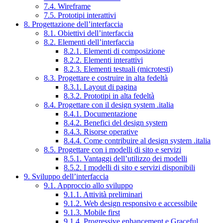
7.4. Wireframe
7.5. Prototipi interattivi
8. Progettazione dell’interfaccia
8.1. Obiettivi dell’interfaccia
8.2. Elementi dell’interfaccia
8.2.1. Elementi di composizione
8.2.2. Elementi interattivi
8.2.3. Elementi testuali (microtesti)
8.3. Progettare e costruire in alta fedeltà
8.3.1. Layout di pagina
8.3.2. Prototipi in alta fedeltà
8.4. Progettare con il design system .italia
8.4.1. Documentazione
8.4.2. Benefici del design system
8.4.3. Risorse operative
8.4.4. Come contribuire al design system .italia
8.5. Progettare con i modelli di sito e servizi
8.5.1. Vantaggi dell’utilizzo dei modelli
8.5.2. I modelli di sito e servizi disponibili
9. Sviluppo dell’interfaccia
9.1. Approccio allo sviluppo
9.1.1. Attività preliminari
9.1.2. Web design responsivo e accessibile
9.1.3. Mobile first
9.1.4. Progressive enhancement e Graceful