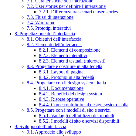
7.1. Caratteristiche dell’interazione
7.2. User stories per definire l’interazione
7.2.1. Differenza tra scenari e user stories
7.3. Flussi di interazione
7.4. Wireframe
7.5. Prototipi interattivi
8. Progettazione dell’interfaccia
8.1. Obiettivi dell’interfaccia
8.2. Elementi dell’interfaccia
8.2.1. Elementi di composizione
8.2.2. Elementi interattivi
8.2.3. Elementi testuali (microtesti)
8.3. Progettare e costruire in alta fedeltà
8.3.1. Layout di pagina
8.3.2. Prototipi in alta fedeltà
8.4. Progettare con il design system .italia
8.4.1. Documentazione
8.4.2. Benefici del design system
8.4.3. Risorse operative
8.4.4. Come contribuire al design system .italia
8.5. Progettare con i modelli di sito e servizi
8.5.1. Vantaggi dell’utilizzo dei modelli
8.5.2. I modelli di sito e servizi disponibili
9. Sviluppo dell’interfaccia
9.1. Approccio allo sviluppo