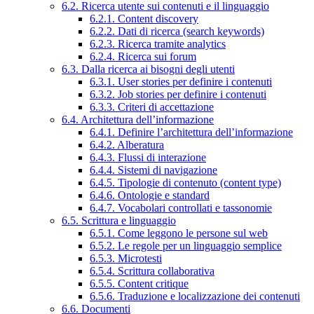
6.2. Ricerca utente sui contenuti e il linguaggio
6.2.1. Content discovery
6.2.2. Dati di ricerca (search keywords)
6.2.3. Ricerca tramite analytics
6.2.4. Ricerca sui forum
6.3. Dalla ricerca ai bisogni degli utenti
6.3.1. User stories per definire i contenuti
6.3.2. Job stories per definire i contenuti
6.3.3. Criteri di accettazione
6.4. Architettura dell’informazione
6.4.1. Definire l’architettura dell’informazione
6.4.2. Alberatura
6.4.3. Flussi di interazione
6.4.4. Sistemi di navigazione
6.4.5. Tipologie di contenuto (content type)
6.4.6. Ontologie e standard
6.4.7. Vocabolari controllati e tassonomie
6.5. Scrittura e linguaggio
6.5.1. Come leggono le persone sul web
6.5.2. Le regole per un linguaggio semplice
6.5.3. Microtesti
6.5.4. Scrittura collaborativa
6.5.5. Content critique
6.5.6. Traduzione e localizzazione dei contenuti
6.6. Documenti