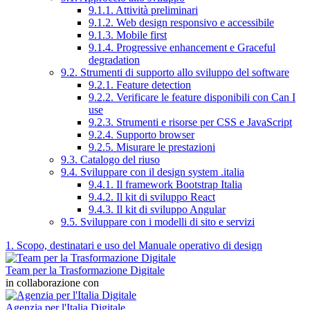
9.1.1. Attività preliminari
9.1.2. Web design responsivo e accessibile
9.1.3. Mobile first
9.1.4. Progressive enhancement e Graceful
degradation
9.2. Strumenti di supporto allo sviluppo del software
9.2.1. Feature detection
9.2.2. Verificare le feature disponibili con Can I
use
9.2.3. Strumenti e risorse per CSS e JavaScript
9.2.4. Supporto browser
9.2.5. Misurare le prestazioni
9.3. Catalogo del riuso
9.4. Sviluppare con il design system .italia
9.4.1. Il framework Bootstrap Italia
9.4.2. Il kit di sviluppo React
9.4.3. Il kit di sviluppo Angular
9.5. Sviluppare con i modelli di sito e servizi
1. Scopo, destinatari e uso del Manuale operativo di design
Team per la Trasformazione Digitale
in collaborazione con
Agenzia per l'Italia Digitale