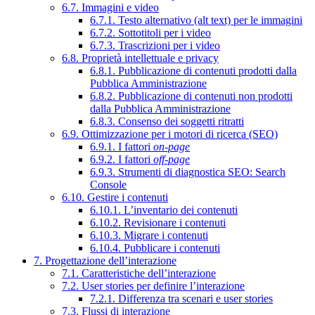
6.7. Immagini e video
6.7.1. Testo alternativo (alt text) per le immagini
6.7.2. Sottotitoli per i video
6.7.3. Trascrizioni per i video
6.8. Proprietà intellettuale e privacy
6.8.1. Pubblicazione di contenuti prodotti dalla
Pubblica Amministrazione
6.8.2. Pubblicazione di contenuti non prodotti
dalla Pubblica Amministrazione
6.8.3. Consenso dei soggetti ritratti
6.9. Ottimizzazione per i motori di ricerca (SEO)
6.9.1. I fattori
on-page
6.9.2. I fattori
off-page
6.9.3. Strumenti di diagnostica SEO: Search
Console
6.10. Gestire i contenuti
6.10.1. L’inventario dei contenuti
6.10.2. Revisionare i contenuti
6.10.3. Migrare i contenuti
6.10.4. Pubblicare i contenuti
7. Progettazione dell’interazione
7.1. Caratteristiche dell’interazione
7.2. User stories per definire l’interazione
7.2.1. Differenza tra scenari e user stories
7.3. Flussi di interazione