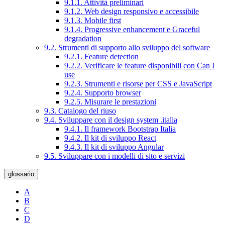
9.1.1. Attività preliminari
9.1.2. Web design responsivo e accessibile
9.1.3. Mobile first
9.1.4. Progressive enhancement e Graceful
degradation
9.2. Strumenti di supporto allo sviluppo del software
9.2.1. Feature detection
9.2.2. Verificare le feature disponibili con Can I
use
9.2.3. Strumenti e risorse per CSS e JavaScript
9.2.4. Supporto browser
9.2.5. Misurare le prestazioni
9.3. Catalogo del riuso
9.4. Sviluppare con il design system .italia
9.4.1. Il framework Bootstrap Italia
9.4.2. Il kit di sviluppo React
9.4.3. Il kit di sviluppo Angular
9.5. Sviluppare con i modelli di sito e servizi
glossario
A
B
C
D