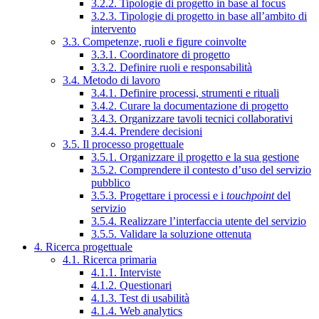
3.2.2. Tipologie di progetto in base al focus
3.2.3. Tipologie di progetto in base all’ambito di
intervento
3.3. Competenze, ruoli e figure coinvolte
3.3.1. Coordinatore di progetto
3.3.2. Definire ruoli e responsabilità
3.4. Metodo di lavoro
3.4.1. Definire processi, strumenti e rituali
3.4.2. Curare la documentazione di progetto
3.4.3. Organizzare tavoli tecnici collaborativi
3.4.4. Prendere decisioni
3.5. Il processo progettuale
3.5.1. Organizzare il progetto e la sua gestione
3.5.2. Comprendere il contesto d’uso del servizio
pubblico
3.5.3. Progettare i processi e i
touchpoint
del
servizio
3.5.4. Realizzare l’interfaccia utente del servizio
3.5.5. Validare la soluzione ottenuta
4. Ricerca progettuale
4.1. Ricerca primaria
4.1.1. Interviste
4.1.2. Questionari
4.1.3. Test di usabilità
4.1.4. Web analytics