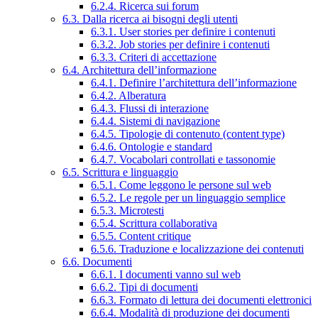
6.2.4. Ricerca sui forum
6.3. Dalla ricerca ai bisogni degli utenti
6.3.1. User stories per definire i contenuti
6.3.2. Job stories per definire i contenuti
6.3.3. Criteri di accettazione
6.4. Architettura dell’informazione
6.4.1. Definire l’architettura dell’informazione
6.4.2. Alberatura
6.4.3. Flussi di interazione
6.4.4. Sistemi di navigazione
6.4.5. Tipologie di contenuto (content type)
6.4.6. Ontologie e standard
6.4.7. Vocabolari controllati e tassonomie
6.5. Scrittura e linguaggio
6.5.1. Come leggono le persone sul web
6.5.2. Le regole per un linguaggio semplice
6.5.3. Microtesti
6.5.4. Scrittura collaborativa
6.5.5. Content critique
6.5.6. Traduzione e localizzazione dei contenuti
6.6. Documenti
6.6.1. I documenti vanno sul web
6.6.2. Tipi di documenti
6.6.3. Formato di lettura dei documenti elettronici
6.6.4. Modalità di produzione dei documenti