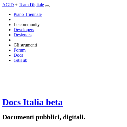
AGID
+
Team Digitale
Piano Triennale
Le community
Developers
Designers
Gli strumenti
Forum
Docs
GitHub
Docs Italia
beta
Documenti pubblici, digitali.