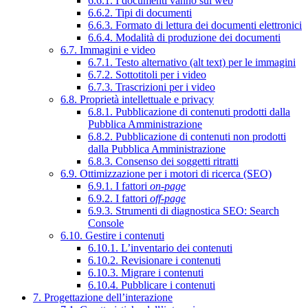
6.6.1. I documenti vanno sul web
6.6.2. Tipi di documenti
6.6.3. Formato di lettura dei documenti elettronici
6.6.4. Modalità di produzione dei documenti
6.7. Immagini e video
6.7.1. Testo alternativo (alt text) per le immagini
6.7.2. Sottotitoli per i video
6.7.3. Trascrizioni per i video
6.8. Proprietà intellettuale e privacy
6.8.1. Pubblicazione di contenuti prodotti dalla
Pubblica Amministrazione
6.8.2. Pubblicazione di contenuti non prodotti
dalla Pubblica Amministrazione
6.8.3. Consenso dei soggetti ritratti
6.9. Ottimizzazione per i motori di ricerca (SEO)
6.9.1. I fattori
on-page
6.9.2. I fattori
off-page
6.9.3. Strumenti di diagnostica SEO: Search
Console
6.10. Gestire i contenuti
6.10.1. L’inventario dei contenuti
6.10.2. Revisionare i contenuti
6.10.3. Migrare i contenuti
6.10.4. Pubblicare i contenuti
7. Progettazione dell’interazione