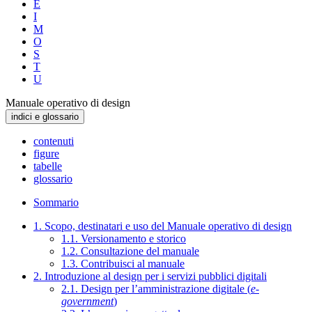
E
I
M
O
S
T
U
Manuale operativo di design
indici e glossario
contenuti
figure
tabelle
glossario
Sommario
1. Scopo, destinatari e uso del Manuale operativo di design
1.1. Versionamento e storico
1.2. Consultazione del manuale
1.3. Contribuisci al manuale
2. Introduzione al design per i servizi pubblici digitali
2.1. Design per l’amministrazione digitale (
e-
government
)