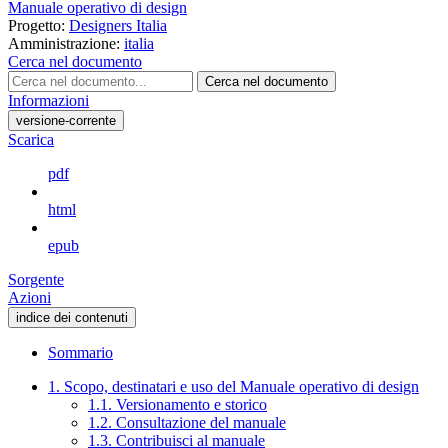
Manuale operativo di design
Progetto:
Designers Italia
Amministrazione:
italia
Cerca nel documento
Cerca nel documento
Informazioni
versione-corrente
Scarica
pdf
html
epub
Sorgente
Azioni
indice dei contenuti
Sommario
1. Scopo, destinatari e uso del Manuale operativo di design
1.1. Versionamento e storico
1.2. Consultazione del manuale
1.3. Contribuisci al manuale