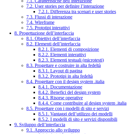
7.1. Caratteristiche dell’interazione
7.2. User stories per definire l’interazione
7.2.1. Differenza tra scenari e user stories
7.3. Flussi di interazione
7.4. Wireframe
7.5. Prototipi interattivi
8. Progettazione dell’interfaccia
8.1. Obiettivi dell’interfaccia
8.2. Elementi dell’interfaccia
8.2.1. Elementi di composizione
8.2.2. Elementi interattivi
8.2.3. Elementi testuali (microtesti)
8.3. Progettare e costruire in alta fedeltà
8.3.1. Layout di pagina
8.3.2. Prototipi in alta fedeltà
8.4. Progettare con il design system .italia
8.4.1. Documentazione
8.4.2. Benefici del design system
8.4.3. Risorse operative
8.4.4. Come contribuire al design system .italia
8.5. Progettare con i modelli di sito e servizi
8.5.1. Vantaggi dell’utilizzo dei modelli
8.5.2. I modelli di sito e servizi disponibili
9. Sviluppo dell’interfaccia
9.1. Approccio allo sviluppo