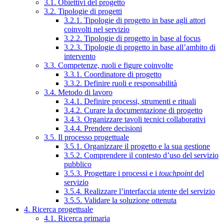
3.1. Obiettivi del progetto
3.2. Tipologie di progetti
3.2.1. Tipologie di progetto in base agli attori
coinvolti nel servizio
3.2.2. Tipologie di progetto in base al focus
3.2.3. Tipologie di progetto in base all’ambito di
intervento
3.3. Competenze, ruoli e figure coinvolte
3.3.1. Coordinatore di progetto
3.3.2. Definire ruoli e responsabilità
3.4. Metodo di lavoro
3.4.1. Definire processi, strumenti e rituali
3.4.2. Curare la documentazione di progetto
3.4.3. Organizzare tavoli tecnici collaborativi
3.4.4. Prendere decisioni
3.5. Il processo progettuale
3.5.1. Organizzare il progetto e la sua gestione
3.5.2. Comprendere il contesto d’uso del servizio
pubblico
3.5.3. Progettare i processi e i
touchpoint
del
servizio
3.5.4. Realizzare l’interfaccia utente del servizio
3.5.5. Validare la soluzione ottenuta
4. Ricerca progettuale
4.1. Ricerca primaria