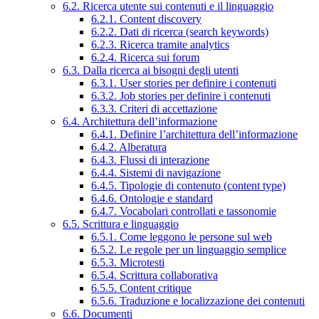
6.2. Ricerca utente sui contenuti e il linguaggio
6.2.1. Content discovery
6.2.2. Dati di ricerca (search keywords)
6.2.3. Ricerca tramite analytics
6.2.4. Ricerca sui forum
6.3. Dalla ricerca ai bisogni degli utenti
6.3.1. User stories per definire i contenuti
6.3.2. Job stories per definire i contenuti
6.3.3. Criteri di accettazione
6.4. Architettura dell’informazione
6.4.1. Definire l’architettura dell’informazione
6.4.2. Alberatura
6.4.3. Flussi di interazione
6.4.4. Sistemi di navigazione
6.4.5. Tipologie di contenuto (content type)
6.4.6. Ontologie e standard
6.4.7. Vocabolari controllati e tassonomie
6.5. Scrittura e linguaggio
6.5.1. Come leggono le persone sul web
6.5.2. Le regole per un linguaggio semplice
6.5.3. Microtesti
6.5.4. Scrittura collaborativa
6.5.5. Content critique
6.5.6. Traduzione e localizzazione dei contenuti
6.6. Documenti