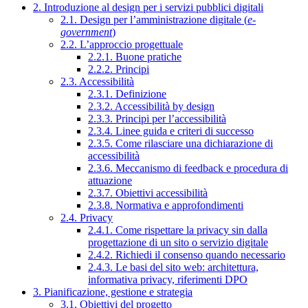
2. Introduzione al design per i servizi pubblici digitali
2.1. Design per l’amministrazione digitale (
e-
government
)
2.2. L’approccio progettuale
2.2.1. Buone pratiche
2.2.2. Principi
2.3. Accessibilità
2.3.1. Definizione
2.3.2. Accessibilità by design
2.3.3. Principi per l’accessibilità
2.3.4. Linee guida e criteri di successo
2.3.5. Come rilasciare una dichiarazione di
accessibilità
2.3.6. Meccanismo di feedback e procedura di
attuazione
2.3.7. Obiettivi accessibilità
2.3.8. Normativa e approfondimenti
2.4. Privacy
2.4.1. Come rispettare la privacy sin dalla
progettazione di un sito o servizio digitale
2.4.2. Richiedi il consenso quando necessario
2.4.3. Le basi del sito web: architettura,
informativa privacy, riferimenti DPO
3. Pianificazione, gestione e strategia
3.1. Obiettivi del progetto