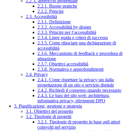
2.2. L’approccio progettuale
2.2.1. Buone pratiche
2.2.2. Principi
2.3. Accessibilità
2.3.1. Definizione
2.3.2. Accessibilità by design
2.3.3. Principi per l’accessibilità
2.3.4. Linee guida e criteri di successo
2.3.5. Come rilasciare una dichiarazione di
accessibilità
2.3.6. Meccanismo di feedback e procedura di
attuazione
2.3.7. Obiettivi accessibilità
2.3.8. Normativa e approfondimenti
2.4. Privacy
2.4.1. Come rispettare la privacy sin dalla
progettazione di un sito o servizio digitale
2.4.2. Richiedi il consenso quando necessario
2.4.3. Le basi del sito web: architettura,
informativa privacy, riferimenti DPO
3. Pianificazione, gestione e strategia
3.1. Obiettivi del progetto
3.2. Tipologie di progetti
3.2.1. Tipologie di progetto in base agli attori
coinvolti nel servizio