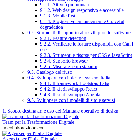
9.1.1. Attività preliminari
9.1.2. Web design responsivo e accessibile
9.1.3. Mobile first
9.1.4. Progressive enhancement e Graceful
degradation
9.2. Strumenti di supporto allo sviluppo del software
9.2.1. Feature detection
9.2.2. Verificare le feature disponibili con Can I
use
9.2.3. Strumenti e risorse per CSS e JavaScript
9.2.4. Supporto browser
9.2.5. Misurare le prestazioni
9.3. Catalogo del riuso
9.4. Sviluppare con il design system .italia
9.4.1. Il framework Bootstrap Italia
9.4.2. Il kit di sviluppo React
9.4.3. Il kit di sviluppo Angular
9.5. Sviluppare con i modelli di sito e servizi
1. Scopo, destinatari e uso del Manuale operativo di design
Team per la Trasformazione Digitale
in collaborazione con
Agenzia per l'Italia Digitale