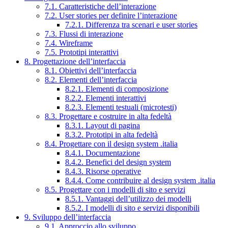
7.1. Caratteristiche dell’interazione
7.2. User stories per definire l’interazione
7.2.1. Differenza tra scenari e user stories
7.3. Flussi di interazione
7.4. Wireframe
7.5. Prototipi interattivi
8. Progettazione dell’interfaccia
8.1. Obiettivi dell’interfaccia
8.2. Elementi dell’interfaccia
8.2.1. Elementi di composizione
8.2.2. Elementi interattivi
8.2.3. Elementi testuali (microtesti)
8.3. Progettare e costruire in alta fedeltà
8.3.1. Layout di pagina
8.3.2. Prototipi in alta fedeltà
8.4. Progettare con il design system .italia
8.4.1. Documentazione
8.4.2. Benefici del design system
8.4.3. Risorse operative
8.4.4. Come contribuire al design system .italia
8.5. Progettare con i modelli di sito e servizi
8.5.1. Vantaggi dell’utilizzo dei modelli
8.5.2. I modelli di sito e servizi disponibili
9. Sviluppo dell’interfaccia
9.1. Approccio allo sviluppo