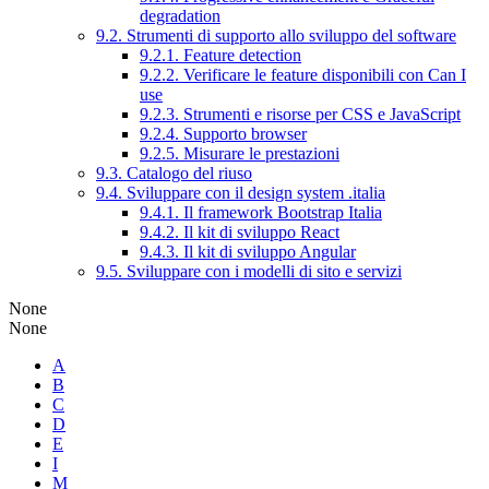
degradation
9.2. Strumenti di supporto allo sviluppo del software
9.2.1. Feature detection
9.2.2. Verificare le feature disponibili con Can I
use
9.2.3. Strumenti e risorse per CSS e JavaScript
9.2.4. Supporto browser
9.2.5. Misurare le prestazioni
9.3. Catalogo del riuso
9.4. Sviluppare con il design system .italia
9.4.1. Il framework Bootstrap Italia
9.4.2. Il kit di sviluppo React
9.4.3. Il kit di sviluppo Angular
9.5. Sviluppare con i modelli di sito e servizi
None
None
A
B
C
D
E
I
M