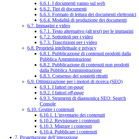
6.6.1. I documenti vanno sul web
6.6.2. Tipi di documenti
6.6.3. Formato di lettura dei documenti elettronici
6.6.4. Modalità di produzione dei documenti
6.7. Immagini e video
6.7.1. Testo alternativo (alt text) per le immagini
6.7.2. Sottotitoli per i video
6.7.3. Trascrizioni per i video
6.8. Proprietà intellettuale e privacy
6.8.1. Pubblicazione di contenuti prodotti dalla
Pubblica Amministrazione
6.8.2. Pubblicazione di contenuti non prodotti
dalla Pubblica Amministrazione
6.8.3. Consenso dei soggetti ritratti
6.9. Ottimizzazione per i motori di ricerca (SEO)
6.9.1. I fattori
on-page
6.9.2. I fattori
off-page
6.9.3. Strumenti di diagnostica SEO: Search
Console
6.10. Gestire i contenuti
6.10.1. L’inventario dei contenuti
6.10.2. Revisionare i contenuti
6.10.3. Migrare i contenuti
6.10.4. Pubblicare i contenuti
7. Progettazione dell’interazione