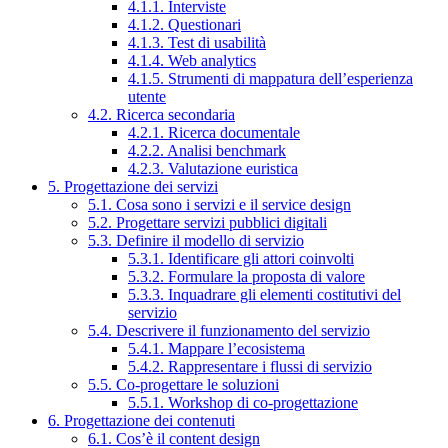
4.1.1. Interviste
4.1.2. Questionari
4.1.3. Test di usabilità
4.1.4. Web analytics
4.1.5. Strumenti di mappatura dell’esperienza
utente
4.2. Ricerca secondaria
4.2.1. Ricerca documentale
4.2.2. Analisi benchmark
4.2.3. Valutazione euristica
5. Progettazione dei servizi
5.1. Cosa sono i servizi e il service design
5.2. Progettare servizi pubblici digitali
5.3. Definire il modello di servizio
5.3.1. Identificare gli attori coinvolti
5.3.2. Formulare la proposta di valore
5.3.3. Inquadrare gli elementi costitutivi del
servizio
5.4. Descrivere il funzionamento del servizio
5.4.1. Mappare l’ecosistema
5.4.2. Rappresentare i flussi di servizio
5.5. Co-progettare le soluzioni
5.5.1. Workshop di co-progettazione
6. Progettazione dei contenuti
6.1. Cos’è il content design