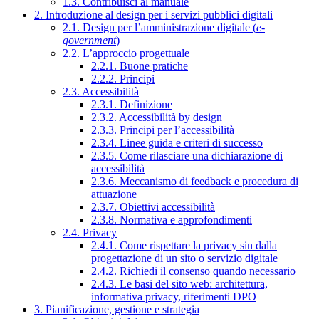
1.3. Contribuisci al manuale
2. Introduzione al design per i servizi pubblici digitali
2.1. Design per l’amministrazione digitale (
e-
government
)
2.2. L’approccio progettuale
2.2.1. Buone pratiche
2.2.2. Principi
2.3. Accessibilità
2.3.1. Definizione
2.3.2. Accessibilità by design
2.3.3. Principi per l’accessibilità
2.3.4. Linee guida e criteri di successo
2.3.5. Come rilasciare una dichiarazione di
accessibilità
2.3.6. Meccanismo di feedback e procedura di
attuazione
2.3.7. Obiettivi accessibilità
2.3.8. Normativa e approfondimenti
2.4. Privacy
2.4.1. Come rispettare la privacy sin dalla
progettazione di un sito o servizio digitale
2.4.2. Richiedi il consenso quando necessario
2.4.3. Le basi del sito web: architettura,
informativa privacy, riferimenti DPO
3. Pianificazione, gestione e strategia