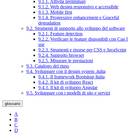
9.1.1. Attività preliminari
9.1.2. Web design responsivo e accessibile
9.1.3. Mobile first
9.1.4. Progressive enhancement e Graceful
degradation
9.2. Strumenti di supporto allo sviluppo del software
9.2.1. Feature detection
9.2.2. Verificare le feature disponibili con Can I
use
9.2.3. Strumenti e risorse per CSS e JavaScript
9.2.4. Supporto browser
9.2.5. Misurare le prestazioni
9.3. Catalogo del riuso
9.4. Sviluppare con il design system .italia
9.4.1. Il framework Bootstrap Italia
9.4.2. Il kit di sviluppo React
9.4.3. Il kit di sviluppo Angular
9.5. Sviluppare con i modelli di sito e servizi
glossario
A
B
C
D