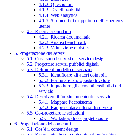
4.1.2. Questionari
4.1.3. Test di usabilità
4.1.4. Web analytics
4.1.5. Strumenti di mappatura dell’esperienza
utente
4.2. Ricerca secondaria
4.2.1. Ricerca documentale
4.2.2. Analisi benchmark
4.2.3. Valutazione euristica
5. Progettazione dei servizi
5.1. Cosa sono i servizi e il service design
5.2. Progettare servizi pubblici digitali
5.3. Definire il modello di servizio
5.3.1. Identificare gli attori coinvolti
5.3.2. Formulare la proposta di valore
5.3.3. Inquadrare gli elementi costitutivi del
servizio
5.4. Descrivere il funzionamento del servizio
5.4.1. Mappare l’ecosistema
5.4.2. Rappresentare i flussi di servizio
5.5. Co-progettare le soluzioni
5.5.1. Workshop di co-progettazione
6. Progettazione dei contenuti
6.1. Cos’è il content design
6.2. Ricerca utente sui contenuti e il linguaggio