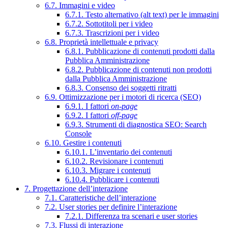
6.7. Immagini e video
6.7.1. Testo alternativo (alt text) per le immagini
6.7.2. Sottotitoli per i video
6.7.3. Trascrizioni per i video
6.8. Proprietà intellettuale e privacy
6.8.1. Pubblicazione di contenuti prodotti dalla
Pubblica Amministrazione
6.8.2. Pubblicazione di contenuti non prodotti
dalla Pubblica Amministrazione
6.8.3. Consenso dei soggetti ritratti
6.9. Ottimizzazione per i motori di ricerca (SEO)
6.9.1. I fattori
on-page
6.9.2. I fattori
off-page
6.9.3. Strumenti di diagnostica SEO: Search
Console
6.10. Gestire i contenuti
6.10.1. L’inventario dei contenuti
6.10.2. Revisionare i contenuti
6.10.3. Migrare i contenuti
6.10.4. Pubblicare i contenuti
7. Progettazione dell’interazione
7.1. Caratteristiche dell’interazione
7.2. User stories per definire l’interazione
7.2.1. Differenza tra scenari e user stories
7.3. Flussi di interazione