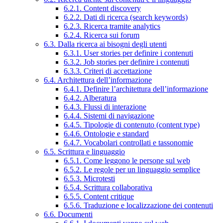
6.2.1. Content discovery
6.2.2. Dati di ricerca (search keywords)
6.2.3. Ricerca tramite analytics
6.2.4. Ricerca sui forum
6.3. Dalla ricerca ai bisogni degli utenti
6.3.1. User stories per definire i contenuti
6.3.2. Job stories per definire i contenuti
6.3.3. Criteri di accettazione
6.4. Architettura dell’informazione
6.4.1. Definire l’architettura dell’informazione
6.4.2. Alberatura
6.4.3. Flussi di interazione
6.4.4. Sistemi di navigazione
6.4.5. Tipologie di contenuto (content type)
6.4.6. Ontologie e standard
6.4.7. Vocabolari controllati e tassonomie
6.5. Scrittura e linguaggio
6.5.1. Come leggono le persone sul web
6.5.2. Le regole per un linguaggio semplice
6.5.3. Microtesti
6.5.4. Scrittura collaborativa
6.5.5. Content critique
6.5.6. Traduzione e localizzazione dei contenuti
6.6. Documenti