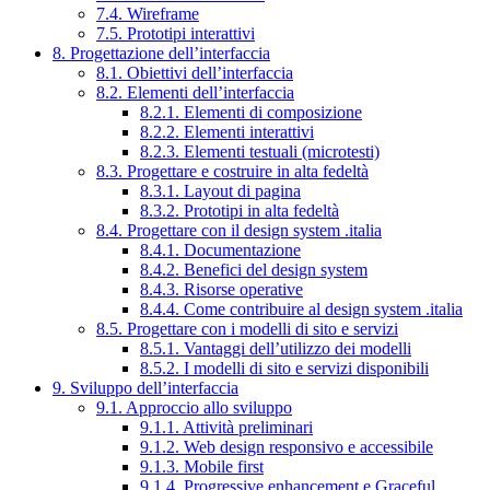
7.4. Wireframe
7.5. Prototipi interattivi
8. Progettazione dell’interfaccia
8.1. Obiettivi dell’interfaccia
8.2. Elementi dell’interfaccia
8.2.1. Elementi di composizione
8.2.2. Elementi interattivi
8.2.3. Elementi testuali (microtesti)
8.3. Progettare e costruire in alta fedeltà
8.3.1. Layout di pagina
8.3.2. Prototipi in alta fedeltà
8.4. Progettare con il design system .italia
8.4.1. Documentazione
8.4.2. Benefici del design system
8.4.3. Risorse operative
8.4.4. Come contribuire al design system .italia
8.5. Progettare con i modelli di sito e servizi
8.5.1. Vantaggi dell’utilizzo dei modelli
8.5.2. I modelli di sito e servizi disponibili
9. Sviluppo dell’interfaccia
9.1. Approccio allo sviluppo
9.1.1. Attività preliminari
9.1.2. Web design responsivo e accessibile
9.1.3. Mobile first
9.1.4. Progressive enhancement e Graceful