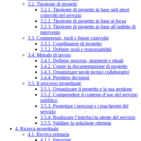
3.2. Tipologie di progetti
3.2.1. Tipologie di progetto in base agli attori
coinvolti nel servizio
3.2.2. Tipologie di progetto in base al focus
3.2.3. Tipologie di progetto in base all’ambito di
intervento
3.3. Competenze, ruoli e figure coinvolte
3.3.1. Coordinatore di progetto
3.3.2. Definire ruoli e responsabilità
3.4. Metodo di lavoro
3.4.1. Definire processi, strumenti e rituali
3.4.2. Curare la documentazione di progetto
3.4.3. Organizzare tavoli tecnici collaborativi
3.4.4. Prendere decisioni
3.5. Il processo progettuale
3.5.1. Organizzare il progetto e la sua gestione
3.5.2. Comprendere il contesto d’uso del servizio
pubblico
3.5.3. Progettare i processi e i
touchpoint
del
servizio
3.5.4. Realizzare l’interfaccia utente del servizio
3.5.5. Validare la soluzione ottenuta
4. Ricerca progettuale
4.1. Ricerca primaria
4.1.1. Interviste