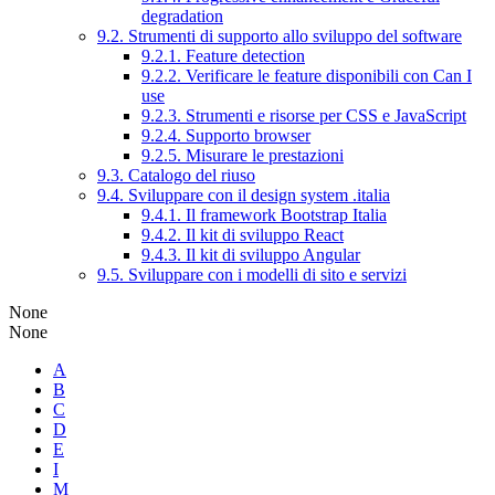
degradation
9.2. Strumenti di supporto allo sviluppo del software
9.2.1. Feature detection
9.2.2. Verificare le feature disponibili con Can I
use
9.2.3. Strumenti e risorse per CSS e JavaScript
9.2.4. Supporto browser
9.2.5. Misurare le prestazioni
9.3. Catalogo del riuso
9.4. Sviluppare con il design system .italia
9.4.1. Il framework Bootstrap Italia
9.4.2. Il kit di sviluppo React
9.4.3. Il kit di sviluppo Angular
9.5. Sviluppare con i modelli di sito e servizi
None
None
A
B
C
D
E
I
M