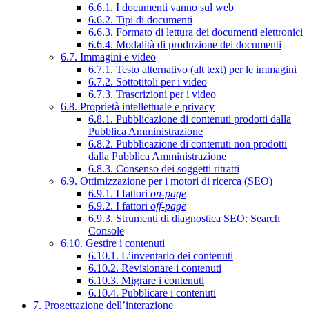
6.6.1. I documenti vanno sul web
6.6.2. Tipi di documenti
6.6.3. Formato di lettura dei documenti elettronici
6.6.4. Modalità di produzione dei documenti
6.7. Immagini e video
6.7.1. Testo alternativo (alt text) per le immagini
6.7.2. Sottotitoli per i video
6.7.3. Trascrizioni per i video
6.8. Proprietà intellettuale e privacy
6.8.1. Pubblicazione di contenuti prodotti dalla
Pubblica Amministrazione
6.8.2. Pubblicazione di contenuti non prodotti
dalla Pubblica Amministrazione
6.8.3. Consenso dei soggetti ritratti
6.9. Ottimizzazione per i motori di ricerca (SEO)
6.9.1. I fattori
on-page
6.9.2. I fattori
off-page
6.9.3. Strumenti di diagnostica SEO: Search
Console
6.10. Gestire i contenuti
6.10.1. L’inventario dei contenuti
6.10.2. Revisionare i contenuti
6.10.3. Migrare i contenuti
6.10.4. Pubblicare i contenuti
7. Progettazione dell’interazione