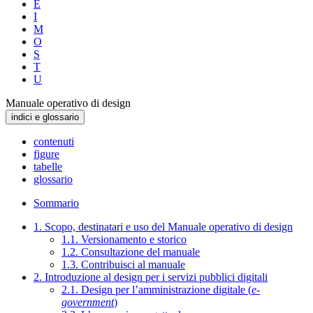
E
I
M
O
S
T
U
Manuale operativo di design
indici e glossario
contenuti
figure
tabelle
glossario
Sommario
1. Scopo, destinatari e uso del Manuale operativo di design
1.1. Versionamento e storico
1.2. Consultazione del manuale
1.3. Contribuisci al manuale
2. Introduzione al design per i servizi pubblici digitali
2.1. Design per l’amministrazione digitale (
e-
government
)