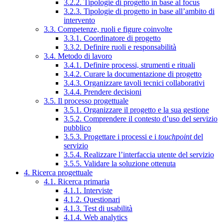
3.2.2. Tipologie di progetto in base al focus
3.2.3. Tipologie di progetto in base all’ambito di
intervento
3.3. Competenze, ruoli e figure coinvolte
3.3.1. Coordinatore di progetto
3.3.2. Definire ruoli e responsabilità
3.4. Metodo di lavoro
3.4.1. Definire processi, strumenti e rituali
3.4.2. Curare la documentazione di progetto
3.4.3. Organizzare tavoli tecnici collaborativi
3.4.4. Prendere decisioni
3.5. Il processo progettuale
3.5.1. Organizzare il progetto e la sua gestione
3.5.2. Comprendere il contesto d’uso del servizio
pubblico
3.5.3. Progettare i processi e i
touchpoint
del
servizio
3.5.4. Realizzare l’interfaccia utente del servizio
3.5.5. Validare la soluzione ottenuta
4. Ricerca progettuale
4.1. Ricerca primaria
4.1.1. Interviste
4.1.2. Questionari
4.1.3. Test di usabilità
4.1.4. Web analytics