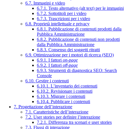
6.7. Immagini e video
6.7.1. Testo alternativo (alt text) per le immagini
6.7.2. Sottotitoli per i video
6.7.3. Trascrizioni per i video
6.8. Proprietà intellettuale e privacy
6.8.1. Pubblicazione di contenuti prodotti dalla
Pubblica Amministrazione
6.8.2. Pubblicazione di contenuti non prodotti
dalla Pubblica Amministrazione
6.8.3. Consenso dei soggetti ritratti
6.9. Ottimizzazione per i motori di ricerca (SEO)
6.9.1. I fattori
on-page
6.9.2. I fattori
off-page
6.9.3. Strumenti di diagnostica SEO: Search
Console
6.10. Gestire i contenuti
6.10.1. L’inventario dei contenuti
6.10.2. Revisionare i contenuti
6.10.3. Migrare i contenuti
6.10.4. Pubblicare i contenuti
7. Progettazione dell’interazione
7.1. Caratteristiche dell’interazione
7.2. User stories per definire l’interazione
7.2.1. Differenza tra scenari e user stories
7.3. Flussi di interazione