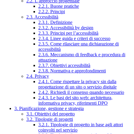
2.2. L’approccio progettuale
2.2.1. Buone pratiche
2.2.2. Principi
2.3. Accessibilità
2.3.1. Definizione
2.3.2. Accessibilità by design
2.3.3. Principi per l’accessibilità
2.3.4. Linee guida e criteri di successo
2.3.5. Come rilasciare una dichiarazione di
accessibilità
2.3.6. Meccanismo di feedback e procedura di
attuazione
2.3.7. Obiettivi accessibilità
2.3.8. Normativa e approfondimenti
2.4. Privacy
2.4.1. Come rispettare la privacy sin dalla
progettazione di un sito o servizio digitale
2.4.2. Richiedi il consenso quando necessario
2.4.3. Le basi del sito web: architettura,
informativa privacy, riferimenti DPO
3. Pianificazione, gestione e strategia
3.1. Obiettivi del progetto
3.2. Tipologie di progetti
3.2.1. Tipologie di progetto in base agli attori
coinvolti nel servizio