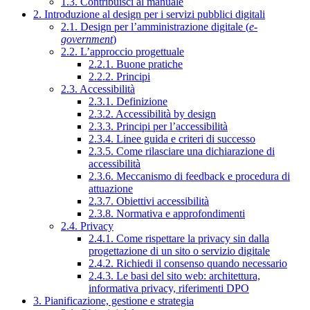
1.3. Contribuisci al manuale
2. Introduzione al design per i servizi pubblici digitali
2.1. Design per l’amministrazione digitale (
e-
government
)
2.2. L’approccio progettuale
2.2.1. Buone pratiche
2.2.2. Principi
2.3. Accessibilità
2.3.1. Definizione
2.3.2. Accessibilità by design
2.3.3. Principi per l’accessibilità
2.3.4. Linee guida e criteri di successo
2.3.5. Come rilasciare una dichiarazione di
accessibilità
2.3.6. Meccanismo di feedback e procedura di
attuazione
2.3.7. Obiettivi accessibilità
2.3.8. Normativa e approfondimenti
2.4. Privacy
2.4.1. Come rispettare la privacy sin dalla
progettazione di un sito o servizio digitale
2.4.2. Richiedi il consenso quando necessario
2.4.3. Le basi del sito web: architettura,
informativa privacy, riferimenti DPO
3. Pianificazione, gestione e strategia