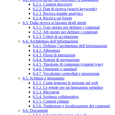
6.2.1. Content discovery
6.2.2. Dati di ricerca (search keywords)
6.2.3. Ricerca tramite analytics
6.2.4. Ricerca sui forum
6.3. Dalla ricerca ai bisogni degli utenti
6.3.1. User stories per definire i contenuti
6.3.2. Job stories per definire i contenuti
6.3.3. Criteri di accettazione
6.4. Architettura dell’informazione
6.4.1. Definire l’architettura dell’informazione
6.4.2. Alberatura
6.4.3. Flussi di interazione
6.4.4. Sistemi di navigazione
6.4.5. Tipologie di contenuto (content type)
6.4.6. Ontologie e standard
6.4.7. Vocabolari controllati e tassonomie
6.5. Scrittura e linguaggio
6.5.1. Come leggono le persone sul web
6.5.2. Le regole per un linguaggio semplice
6.5.3. Microtesti
6.5.4. Scrittura collaborativa
6.5.5. Content critique
6.5.6. Traduzione e localizzazione dei contenuti
6.6. Documenti