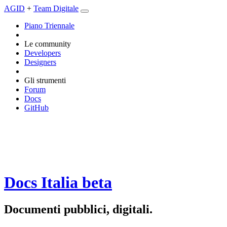
AGID
+
Team Digitale
Piano Triennale
Le community
Developers
Designers
Gli strumenti
Forum
Docs
GitHub
Docs Italia
beta
Documenti pubblici, digitali.