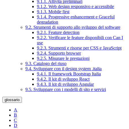
9.1.1. Attività preliminari
9.1.2. Web design responsivo e accessibile
9.1.3. Mobile first
9.1.4. Progressive enhancement e Graceful
degradation
9.2. Strumenti di supporto allo sviluppo del software
9.2.1. Feature detection
9.2.2. Verificare le feature disponibili con Can I
use
9.2.3. Strumenti e risorse per CSS e JavaScript
9.2.4. Supporto browser
9.2.5. Misurare le prestazioni
9.3. Catalogo del riuso
9.4. Sviluppare con il design system .italia
9.4.1. Il framework Bootstrap Italia
9.4.2. Il kit di sviluppo React
9.4.3. Il kit di sviluppo Angular
9.5. Sviluppare con i modelli di sito e servizi
glossario
A
B
C
D