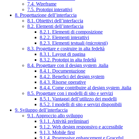
7.4. Wireframe
7.5. Prototipi interattivi
8. Progettazione dell’interfaccia
8.1. Obiettivi dell’interfaccia
8.2. Elementi dell’interfaccia
8.2.1. Elementi di composizione
8.2.2. Elementi interattivi
8.2.3. Elementi testuali (microtesti)
8.3. Progettare e costruire in alta fedeltà
8.3.1. Layout di pagina
8.3.2. Prototipi in alta fedeltà
8.4. Progettare con il design system .italia
8.4.1. Documentazione
8.4.2. Benefici del design system
8.4.3. Risorse operative
8.4.4. Come contribuire al design system .italia
8.5. Progettare con i modelli di sito e servizi
8.5.1. Vantaggi dell’utilizzo dei modelli
8.5.2. I modelli di sito e servizi disponibili
9. Sviluppo dell’interfaccia
9.1. Approccio allo sviluppo
9.1.1. Attività preliminari
9.1.2. Web design responsivo e accessibile
9.1.3. Mobile first
9.1.4. Progressive enhancement e Graceful