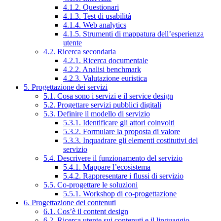
4.1.2. Questionari
4.1.3. Test di usabilità
4.1.4. Web analytics
4.1.5. Strumenti di mappatura dell’esperienza
utente
4.2. Ricerca secondaria
4.2.1. Ricerca documentale
4.2.2. Analisi benchmark
4.2.3. Valutazione euristica
5. Progettazione dei servizi
5.1. Cosa sono i servizi e il service design
5.2. Progettare servizi pubblici digitali
5.3. Definire il modello di servizio
5.3.1. Identificare gli attori coinvolti
5.3.2. Formulare la proposta di valore
5.3.3. Inquadrare gli elementi costitutivi del
servizio
5.4. Descrivere il funzionamento del servizio
5.4.1. Mappare l’ecosistema
5.4.2. Rappresentare i flussi di servizio
5.5. Co-progettare le soluzioni
5.5.1. Workshop di co-progettazione
6. Progettazione dei contenuti
6.1. Cos’è il content design
6.2. Ricerca utente sui contenuti e il linguaggio