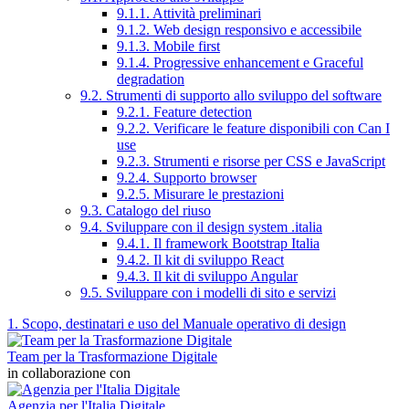
9.1.1. Attività preliminari
9.1.2. Web design responsivo e accessibile
9.1.3. Mobile first
9.1.4. Progressive enhancement e Graceful
degradation
9.2. Strumenti di supporto allo sviluppo del software
9.2.1. Feature detection
9.2.2. Verificare le feature disponibili con Can I
use
9.2.3. Strumenti e risorse per CSS e JavaScript
9.2.4. Supporto browser
9.2.5. Misurare le prestazioni
9.3. Catalogo del riuso
9.4. Sviluppare con il design system .italia
9.4.1. Il framework Bootstrap Italia
9.4.2. Il kit di sviluppo React
9.4.3. Il kit di sviluppo Angular
9.5. Sviluppare con i modelli di sito e servizi
1. Scopo, destinatari e uso del Manuale operativo di design
Team per la Trasformazione Digitale
in collaborazione con
Agenzia per l'Italia Digitale