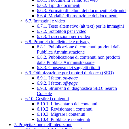
6.6.1. I documenti vanno sul web
6.6.2. Tipi di documenti
6.6.3. Formato di lettura dei documenti elettronici
6.6.4. Modalità di produzione dei documenti
6.7. Immagini e video
6.7.1. Testo alternativo (alt text) per le immagini
6.7.2. Sottotitoli per i video
6.7.3. Trascrizioni per i video
6.8. Proprietà intellettuale e privacy
6.8.1. Pubblicazione di contenuti prodotti dalla
Pubblica Amministrazione
6.8.2. Pubblicazione di contenuti non prodotti
dalla Pubblica Amministrazione
6.8.3. Consenso dei soggetti ritratti
6.9. Ottimizzazione per i motori di ricerca (SEO)
6.9.1. I fattori
on-page
6.9.2. I fattori
off-page
6.9.3. Strumenti di diagnostica SEO: Search
Console
6.10. Gestire i contenuti
6.10.1. L’inventario dei contenuti
6.10.2. Revisionare i contenuti
6.10.3. Migrare i contenuti
6.10.4. Pubblicare i contenuti
7. Progettazione dell’interazione