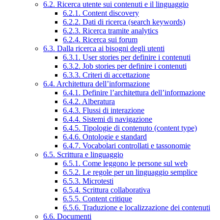
6.2. Ricerca utente sui contenuti e il linguaggio
6.2.1. Content discovery
6.2.2. Dati di ricerca (search keywords)
6.2.3. Ricerca tramite analytics
6.2.4. Ricerca sui forum
6.3. Dalla ricerca ai bisogni degli utenti
6.3.1. User stories per definire i contenuti
6.3.2. Job stories per definire i contenuti
6.3.3. Criteri di accettazione
6.4. Architettura dell’informazione
6.4.1. Definire l’architettura dell’informazione
6.4.2. Alberatura
6.4.3. Flussi di interazione
6.4.4. Sistemi di navigazione
6.4.5. Tipologie di contenuto (content type)
6.4.6. Ontologie e standard
6.4.7. Vocabolari controllati e tassonomie
6.5. Scrittura e linguaggio
6.5.1. Come leggono le persone sul web
6.5.2. Le regole per un linguaggio semplice
6.5.3. Microtesti
6.5.4. Scrittura collaborativa
6.5.5. Content critique
6.5.6. Traduzione e localizzazione dei contenuti
6.6. Documenti