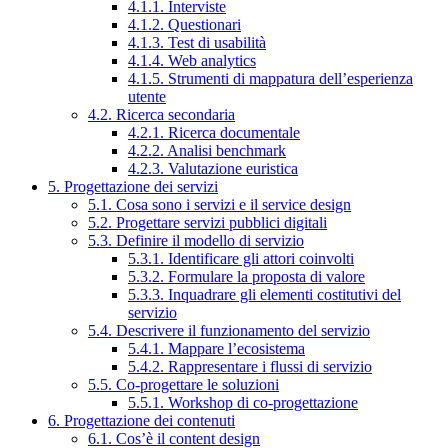
4.1.1. Interviste
4.1.2. Questionari
4.1.3. Test di usabilità
4.1.4. Web analytics
4.1.5. Strumenti di mappatura dell’esperienza
utente
4.2. Ricerca secondaria
4.2.1. Ricerca documentale
4.2.2. Analisi benchmark
4.2.3. Valutazione euristica
5. Progettazione dei servizi
5.1. Cosa sono i servizi e il service design
5.2. Progettare servizi pubblici digitali
5.3. Definire il modello di servizio
5.3.1. Identificare gli attori coinvolti
5.3.2. Formulare la proposta di valore
5.3.3. Inquadrare gli elementi costitutivi del
servizio
5.4. Descrivere il funzionamento del servizio
5.4.1. Mappare l’ecosistema
5.4.2. Rappresentare i flussi di servizio
5.5. Co-progettare le soluzioni
5.5.1. Workshop di co-progettazione
6. Progettazione dei contenuti
6.1. Cos’è il content design