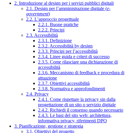
2. Introduzione al design per i servizi pubblici digitali
2.1. Design per l’amministrazione digitale (
e-
government
)
2.2. L’approccio progettuale
2.2.1. Buone pratiche
2.2.2. Principi
2.3. Accessibilità
2.3.1. Definizione
2.3.2. Accessibilità by design
2.3.3. Principi per l’accessibilità
2.3.4. Linee guida e criteri di successo
2.3.5. Come rilasciare una dichiarazione di
accessibilità
2.3.6. Meccanismo di feedback e procedura di
attuazione
2.3.7. Obiettivi accessibilità
2.3.8. Normativa e approfondimenti
2.4. Privacy
2.4.1. Come rispettare la privacy sin dalla
progettazione di un sito o servizio digitale
2.4.2. Richiedi il consenso quando necessario
2.4.3. Le basi del sito web: architettura,
informativa privacy, riferimenti DPO
3. Pianificazione, gestione e strategia
3.1. Obiettivi del progetto