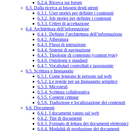
6.2.4. Ricerca sui forum
6.3. Dalla ricerca ai bisogni degli utenti
6.3.1. User stories per definire i contenuti
6.3.2. Job stories per definire i contenuti
6.3.3. Criteri di accettazione
6.4. Architettura dell’informazione
6.4.1. Definire l’architettura dell’informazione
6.4.2. Alberatura
6.4.3. Flussi di interazione
6.4.4. Sistemi di navigazione
6.4.5. Tipologie di contenuto (content type)
6.4.6. Ontologie e standard
6.4.7. Vocabolari controllati e tassonomie
6.5. Scrittura e linguaggio
6.5.1. Come leggono le persone sul web
6.5.2. Le regole per un linguaggio semplice
6.5.3. Microtesti
6.5.4. Scrittura collaborativa
6.5.5. Content critique
6.5.6. Traduzione e localizzazione dei contenuti
6.6. Documenti
6.6.1. I documenti vanno sul web
6.6.2. Tipi di documenti
6.6.3. Formato di lettura dei documenti elettronici
6.6.4. Modalità di produzione dei documenti