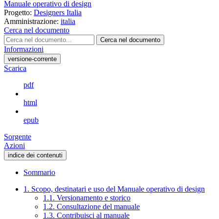
Manuale operativo di design
Progetto:
Designers Italia
Amministrazione:
italia
Cerca nel documento
Cerca nel documento
Informazioni
versione-corrente
Scarica
pdf
html
epub
Sorgente
Azioni
indice dei contenuti
Sommario
1. Scopo, destinatari e uso del Manuale operativo di design
1.1. Versionamento e storico
1.2. Consultazione del manuale
1.3. Contribuisci al manuale