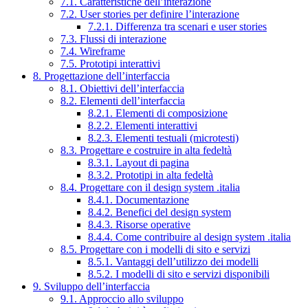
7.1. Caratteristiche dell’interazione
7.2. User stories per definire l’interazione
7.2.1. Differenza tra scenari e user stories
7.3. Flussi di interazione
7.4. Wireframe
7.5. Prototipi interattivi
8. Progettazione dell’interfaccia
8.1. Obiettivi dell’interfaccia
8.2. Elementi dell’interfaccia
8.2.1. Elementi di composizione
8.2.2. Elementi interattivi
8.2.3. Elementi testuali (microtesti)
8.3. Progettare e costruire in alta fedeltà
8.3.1. Layout di pagina
8.3.2. Prototipi in alta fedeltà
8.4. Progettare con il design system .italia
8.4.1. Documentazione
8.4.2. Benefici del design system
8.4.3. Risorse operative
8.4.4. Come contribuire al design system .italia
8.5. Progettare con i modelli di sito e servizi
8.5.1. Vantaggi dell’utilizzo dei modelli
8.5.2. I modelli di sito e servizi disponibili
9. Sviluppo dell’interfaccia
9.1. Approccio allo sviluppo