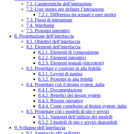
7.1. Caratteristiche dell’interazione
7.2. User stories per definire l’interazione
7.2.1. Differenza tra scenari e user stories
7.3. Flussi di interazione
7.4. Wireframe
7.5. Prototipi interattivi
8. Progettazione dell’interfaccia
8.1. Obiettivi dell’interfaccia
8.2. Elementi dell’interfaccia
8.2.1. Elementi di composizione
8.2.2. Elementi interattivi
8.2.3. Elementi testuali (microtesti)
8.3. Progettare e costruire in alta fedeltà
8.3.1. Layout di pagina
8.3.2. Prototipi in alta fedeltà
8.4. Progettare con il design system .italia
8.4.1. Documentazione
8.4.2. Benefici del design system
8.4.3. Risorse operative
8.4.4. Come contribuire al design system .italia
8.5. Progettare con i modelli di sito e servizi
8.5.1. Vantaggi dell’utilizzo dei modelli
8.5.2. I modelli di sito e servizi disponibili
9. Sviluppo dell’interfaccia
9.1. Approccio allo sviluppo