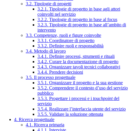
3.2. Tipologie di progetti
3.2.1. Tipologie di progetto in base agli attori
coinvolti nel servizio
3.2.2. Tipologie di progetto in base al focus
3.2.3. Tipologie di progetto in base all’ambito di
intervento
3.3. Competenze, ruoli e figure coinvolte
3.3.1. Coordinatore di progetto
3.3.2. Definire ruoli e responsabilità
3.4. Metodo di lavoro
3.4.1. Definire processi, strumenti e rituali
3.4.2. Curare la documentazione di progetto
3.4.3. Organizzare tavoli tecnici collaborativi
3.4.4. Prendere decisioni
3.5. Il processo progettuale
3.5.1. Organizzare il progetto e la sua gestione
3.5.2. Comprendere il contesto d’uso del servizio
pubblico
3.5.3. Progettare i processi e i
touchpoint
del
servizio
3.5.4. Realizzare l’interfaccia utente del servizio
3.5.5. Validare la soluzione ottenuta
4. Ricerca progettuale
4.1. Ricerca primaria
4.1.1. Interviste