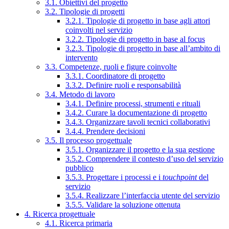
3.1. Obiettivi del progetto
3.2. Tipologie di progetti
3.2.1. Tipologie di progetto in base agli attori
coinvolti nel servizio
3.2.2. Tipologie di progetto in base al focus
3.2.3. Tipologie di progetto in base all’ambito di
intervento
3.3. Competenze, ruoli e figure coinvolte
3.3.1. Coordinatore di progetto
3.3.2. Definire ruoli e responsabilità
3.4. Metodo di lavoro
3.4.1. Definire processi, strumenti e rituali
3.4.2. Curare la documentazione di progetto
3.4.3. Organizzare tavoli tecnici collaborativi
3.4.4. Prendere decisioni
3.5. Il processo progettuale
3.5.1. Organizzare il progetto e la sua gestione
3.5.2. Comprendere il contesto d’uso del servizio
pubblico
3.5.3. Progettare i processi e i
touchpoint
del
servizio
3.5.4. Realizzare l’interfaccia utente del servizio
3.5.5. Validare la soluzione ottenuta
4. Ricerca progettuale
4.1. Ricerca primaria