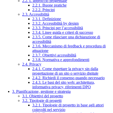
2.2. L’approccio progettuale
2.2.1. Buone pratiche
2.2.2. Principi
2.3. Accessibilità
2.3.1. Definizione
2.3.2. Accessibilità by design
2.3.3. Principi per l’accessibilità
2.3.4. Linee guida e criteri di successo
2.3.5. Come rilasciare una dichiarazione di
accessibilità
2.3.6. Meccanismo di feedback e procedura di
attuazione
2.3.7. Obiettivi accessibilità
2.3.8. Normativa e approfondimenti
2.4. Privacy
2.4.1. Come rispettare la privacy sin dalla
progettazione di un sito o servizio digitale
2.4.2. Richiedi il consenso quando necessario
2.4.3. Le basi del sito web: architettura,
informativa privacy, riferimenti DPO
3. Pianificazione, gestione e strategia
3.1. Obiettivi del progetto
3.2. Tipologie di progetti
3.2.1. Tipologie di progetto in base agli attori
coinvolti nel servizio