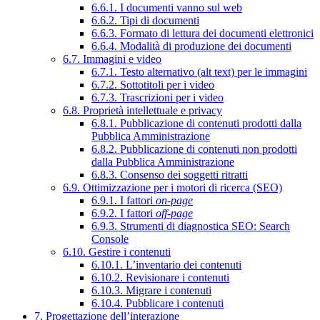
6.6.1. I documenti vanno sul web
6.6.2. Tipi di documenti
6.6.3. Formato di lettura dei documenti elettronici
6.6.4. Modalità di produzione dei documenti
6.7. Immagini e video
6.7.1. Testo alternativo (alt text) per le immagini
6.7.2. Sottotitoli per i video
6.7.3. Trascrizioni per i video
6.8. Proprietà intellettuale e privacy
6.8.1. Pubblicazione di contenuti prodotti dalla
Pubblica Amministrazione
6.8.2. Pubblicazione di contenuti non prodotti
dalla Pubblica Amministrazione
6.8.3. Consenso dei soggetti ritratti
6.9. Ottimizzazione per i motori di ricerca (SEO)
6.9.1. I fattori
on-page
6.9.2. I fattori
off-page
6.9.3. Strumenti di diagnostica SEO: Search
Console
6.10. Gestire i contenuti
6.10.1. L’inventario dei contenuti
6.10.2. Revisionare i contenuti
6.10.3. Migrare i contenuti
6.10.4. Pubblicare i contenuti
7. Progettazione dell’interazione