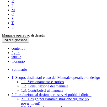
E
I
M
O
S
T
U
Manuale operativo di design
indici e glossario
contenuti
figure
tabelle
glossario
Sommario
1. Scopo, destinatari e uso del Manuale operativo di design
1.1. Versionamento e storico
1.2. Consultazione del manuale
1.3. Contribuisci al manuale
2. Introduzione al design per i servizi pubblici digitali
2.1. Design per l’amministrazione digitale (
e-
government
)