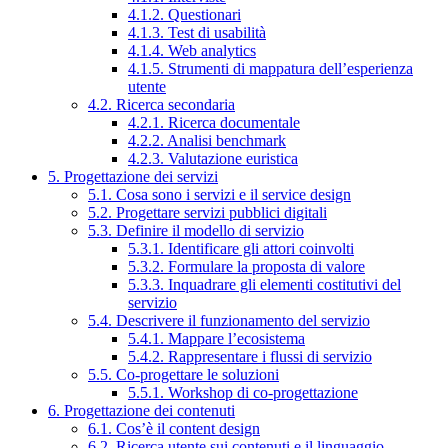
4.1.2. Questionari
4.1.3. Test di usabilità
4.1.4. Web analytics
4.1.5. Strumenti di mappatura dell’esperienza
utente
4.2. Ricerca secondaria
4.2.1. Ricerca documentale
4.2.2. Analisi benchmark
4.2.3. Valutazione euristica
5. Progettazione dei servizi
5.1. Cosa sono i servizi e il service design
5.2. Progettare servizi pubblici digitali
5.3. Definire il modello di servizio
5.3.1. Identificare gli attori coinvolti
5.3.2. Formulare la proposta di valore
5.3.3. Inquadrare gli elementi costitutivi del
servizio
5.4. Descrivere il funzionamento del servizio
5.4.1. Mappare l’ecosistema
5.4.2. Rappresentare i flussi di servizio
5.5. Co-progettare le soluzioni
5.5.1. Workshop di co-progettazione
6. Progettazione dei contenuti
6.1. Cos’è il content design
6.2. Ricerca utente sui contenuti e il linguaggio