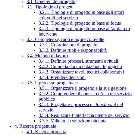
3.1. Obiettivi del progetto
3.2. Tipologie di progetti
3.2.1. Tipologie di progetto in base agli attori
coinvolti nel servizio
3.2.2. Tipologie di progetto in base al focus
3.2.3. Tipologie di progetto in base all’ambito di
intervento
3.3. Competenze, ruoli e figure coinvolte
3.3.1. Coordinatore di progetto
3.3.2. Definire ruoli e responsabilità
3.4. Metodo di lavoro
3.4.1. Definire processi, strumenti e rituali
3.4.2. Curare la documentazione di progetto
3.4.3. Organizzare tavoli tecnici collaborativi
3.4.4. Prendere decisioni
3.5. Il processo progettuale
3.5.1. Organizzare il progetto e la sua gestione
3.5.2. Comprendere il contesto d’uso del servizio
pubblico
3.5.3. Progettare i processi e i
touchpoint
del
servizio
3.5.4. Realizzare l’interfaccia utente del servizio
3.5.5. Validare la soluzione ottenuta
4. Ricerca progettuale
4.1. Ricerca primaria