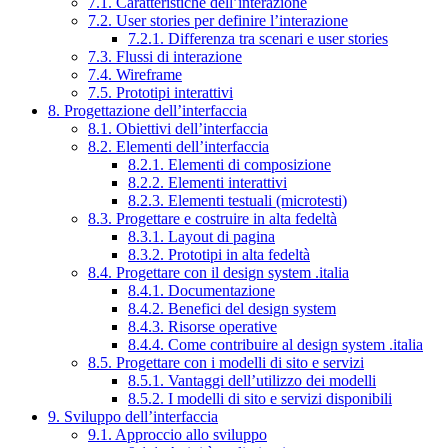
7.1. Caratteristiche dell’interazione
7.2. User stories per definire l’interazione
7.2.1. Differenza tra scenari e user stories
7.3. Flussi di interazione
7.4. Wireframe
7.5. Prototipi interattivi
8. Progettazione dell’interfaccia
8.1. Obiettivi dell’interfaccia
8.2. Elementi dell’interfaccia
8.2.1. Elementi di composizione
8.2.2. Elementi interattivi
8.2.3. Elementi testuali (microtesti)
8.3. Progettare e costruire in alta fedeltà
8.3.1. Layout di pagina
8.3.2. Prototipi in alta fedeltà
8.4. Progettare con il design system .italia
8.4.1. Documentazione
8.4.2. Benefici del design system
8.4.3. Risorse operative
8.4.4. Come contribuire al design system .italia
8.5. Progettare con i modelli di sito e servizi
8.5.1. Vantaggi dell’utilizzo dei modelli
8.5.2. I modelli di sito e servizi disponibili
9. Sviluppo dell’interfaccia
9.1. Approccio allo sviluppo