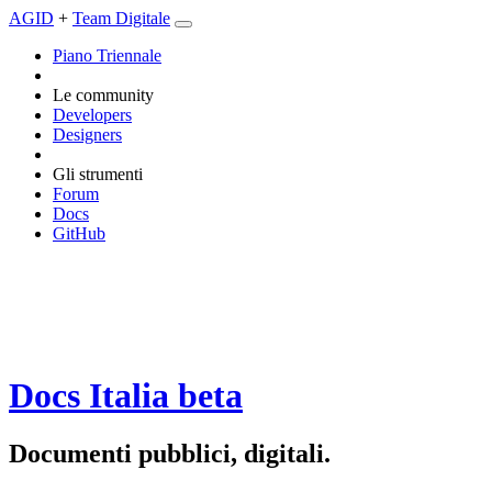
AGID
+
Team Digitale
Piano Triennale
Le community
Developers
Designers
Gli strumenti
Forum
Docs
GitHub
Docs Italia
beta
Documenti pubblici, digitali.