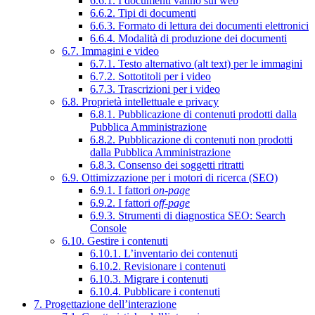
6.6.1. I documenti vanno sul web
6.6.2. Tipi di documenti
6.6.3. Formato di lettura dei documenti elettronici
6.6.4. Modalità di produzione dei documenti
6.7. Immagini e video
6.7.1. Testo alternativo (alt text) per le immagini
6.7.2. Sottotitoli per i video
6.7.3. Trascrizioni per i video
6.8. Proprietà intellettuale e privacy
6.8.1. Pubblicazione di contenuti prodotti dalla
Pubblica Amministrazione
6.8.2. Pubblicazione di contenuti non prodotti
dalla Pubblica Amministrazione
6.8.3. Consenso dei soggetti ritratti
6.9. Ottimizzazione per i motori di ricerca (SEO)
6.9.1. I fattori
on-page
6.9.2. I fattori
off-page
6.9.3. Strumenti di diagnostica SEO: Search
Console
6.10. Gestire i contenuti
6.10.1. L’inventario dei contenuti
6.10.2. Revisionare i contenuti
6.10.3. Migrare i contenuti
6.10.4. Pubblicare i contenuti
7. Progettazione dell’interazione