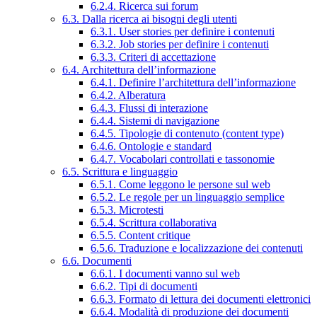
6.2.4. Ricerca sui forum
6.3. Dalla ricerca ai bisogni degli utenti
6.3.1. User stories per definire i contenuti
6.3.2. Job stories per definire i contenuti
6.3.3. Criteri di accettazione
6.4. Architettura dell’informazione
6.4.1. Definire l’architettura dell’informazione
6.4.2. Alberatura
6.4.3. Flussi di interazione
6.4.4. Sistemi di navigazione
6.4.5. Tipologie di contenuto (content type)
6.4.6. Ontologie e standard
6.4.7. Vocabolari controllati e tassonomie
6.5. Scrittura e linguaggio
6.5.1. Come leggono le persone sul web
6.5.2. Le regole per un linguaggio semplice
6.5.3. Microtesti
6.5.4. Scrittura collaborativa
6.5.5. Content critique
6.5.6. Traduzione e localizzazione dei contenuti
6.6. Documenti
6.6.1. I documenti vanno sul web
6.6.2. Tipi di documenti
6.6.3. Formato di lettura dei documenti elettronici
6.6.4. Modalità di produzione dei documenti