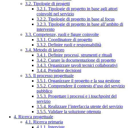
3.2. Tipologie di progetti
3.2.1. Tipologie di progetto in base agli attori
coinvolti nel servizio
3.2.2. Tipologie di progetto in base al focus
3.2.3. Tipologie di progetto in base all’ambito di
intervento
3.3. Competenze, ruoli e figure coinvolte
3.3.1. Coordinatore di progetto
3.3.2. Definire ruoli e responsabilità
3.4. Metodo di lavoro
3.4.1. Definire processi, strumenti e rituali
3.4.2. Curare la documentazione di progetto
3.4.3. Organizzare tavoli tecnici collaborativi
3.4.4. Prendere decisioni
3.5. Il processo progettuale
3.5.1. Organizzare il progetto e la sua gestione
3.5.2. Comprendere il contesto d’uso del servizio
pubblico
3.5.3. Progettare i processi e i
touchpoint
del
servizio
3.5.4. Realizzare l’interfaccia utente del servizio
3.5.5. Validare la soluzione ottenuta
4. Ricerca progettuale
4.1. Ricerca primaria
4.1.1. Interviste