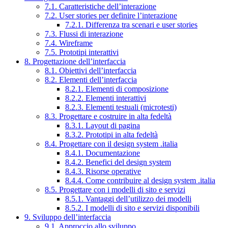
7.1. Caratteristiche dell’interazione
7.2. User stories per definire l’interazione
7.2.1. Differenza tra scenari e user stories
7.3. Flussi di interazione
7.4. Wireframe
7.5. Prototipi interattivi
8. Progettazione dell’interfaccia
8.1. Obiettivi dell’interfaccia
8.2. Elementi dell’interfaccia
8.2.1. Elementi di composizione
8.2.2. Elementi interattivi
8.2.3. Elementi testuali (microtesti)
8.3. Progettare e costruire in alta fedeltà
8.3.1. Layout di pagina
8.3.2. Prototipi in alta fedeltà
8.4. Progettare con il design system .italia
8.4.1. Documentazione
8.4.2. Benefici del design system
8.4.3. Risorse operative
8.4.4. Come contribuire al design system .italia
8.5. Progettare con i modelli di sito e servizi
8.5.1. Vantaggi dell’utilizzo dei modelli
8.5.2. I modelli di sito e servizi disponibili
9. Sviluppo dell’interfaccia
9.1. Approccio allo sviluppo