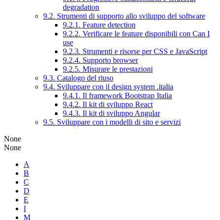
degradation
9.2. Strumenti di supporto allo sviluppo del software
9.2.1. Feature detection
9.2.2. Verificare le feature disponibili con Can I
use
9.2.3. Strumenti e risorse per CSS e JavaScript
9.2.4. Supporto browser
9.2.5. Misurare le prestazioni
9.3. Catalogo del riuso
9.4. Sviluppare con il design system .italia
9.4.1. Il framework Bootstrap Italia
9.4.2. Il kit di sviluppo React
9.4.3. Il kit di sviluppo Angular
9.5. Sviluppare con i modelli di sito e servizi
None
None
A
B
C
D
E
I
M