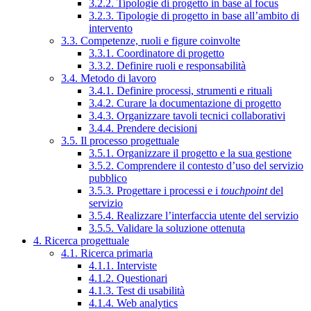
3.2.2. Tipologie di progetto in base al focus
3.2.3. Tipologie di progetto in base all’ambito di
intervento
3.3. Competenze, ruoli e figure coinvolte
3.3.1. Coordinatore di progetto
3.3.2. Definire ruoli e responsabilità
3.4. Metodo di lavoro
3.4.1. Definire processi, strumenti e rituali
3.4.2. Curare la documentazione di progetto
3.4.3. Organizzare tavoli tecnici collaborativi
3.4.4. Prendere decisioni
3.5. Il processo progettuale
3.5.1. Organizzare il progetto e la sua gestione
3.5.2. Comprendere il contesto d’uso del servizio
pubblico
3.5.3. Progettare i processi e i
touchpoint
del
servizio
3.5.4. Realizzare l’interfaccia utente del servizio
3.5.5. Validare la soluzione ottenuta
4. Ricerca progettuale
4.1. Ricerca primaria
4.1.1. Interviste
4.1.2. Questionari
4.1.3. Test di usabilità
4.1.4. Web analytics