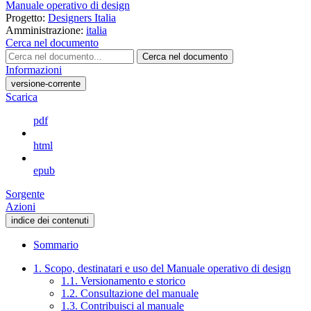
Manuale operativo di design
Progetto:
Designers Italia
Amministrazione:
italia
Cerca nel documento
Cerca nel documento
Informazioni
versione-corrente
Scarica
pdf
html
epub
Sorgente
Azioni
indice dei contenuti
Sommario
1. Scopo, destinatari e uso del Manuale operativo di design
1.1. Versionamento e storico
1.2. Consultazione del manuale
1.3. Contribuisci al manuale