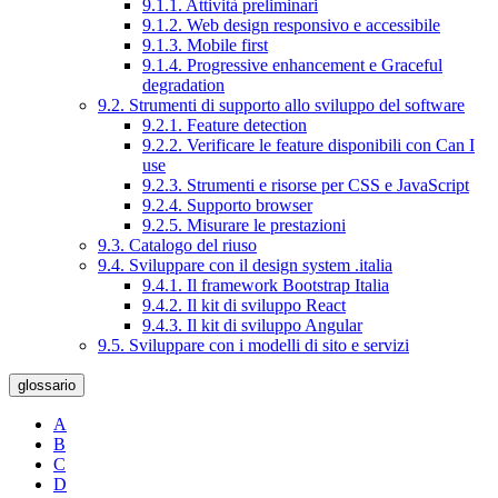
9.1.1. Attività preliminari
9.1.2. Web design responsivo e accessibile
9.1.3. Mobile first
9.1.4. Progressive enhancement e Graceful
degradation
9.2. Strumenti di supporto allo sviluppo del software
9.2.1. Feature detection
9.2.2. Verificare le feature disponibili con Can I
use
9.2.3. Strumenti e risorse per CSS e JavaScript
9.2.4. Supporto browser
9.2.5. Misurare le prestazioni
9.3. Catalogo del riuso
9.4. Sviluppare con il design system .italia
9.4.1. Il framework Bootstrap Italia
9.4.2. Il kit di sviluppo React
9.4.3. Il kit di sviluppo Angular
9.5. Sviluppare con i modelli di sito e servizi
glossario
A
B
C
D