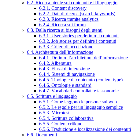
6.2. Ricerca utente sui contenuti e il linguaggio
6.2.1. Content discovery
6.2.2. Dati di ricerca (search keywords)
6.2.3. Ricerca tramite analytics
6.2.4. Ricerca sui forum
6.3. Dalla ricerca ai bisogni degli utenti
6.3.1. User stories per definire i contenuti
6.3.2. Job stories per definire i contenuti
6.3.3. Criteri di accettazione
6.4. Architettura dell’informazione
6.4.1. Definire l’architettura dell’informazione
6.4.2. Alberatura
6.4.3. Flussi di interazione
6.4.4. Sistemi di navigazione
6.4.5. Tipologie di contenuto (content type)
6.4.6. Ontologie e standard
6.4.7. Vocabolari controllati e tassonomie
6.5. Scrittura e linguaggio
6.5.1. Come leggono le persone sul web
6.5.2. Le regole per un linguaggio semplice
6.5.3. Microtesti
6.5.4. Scrittura collaborativa
6.5.5. Content critique
6.5.6. Traduzione e localizzazione dei contenuti
6.6. Documenti