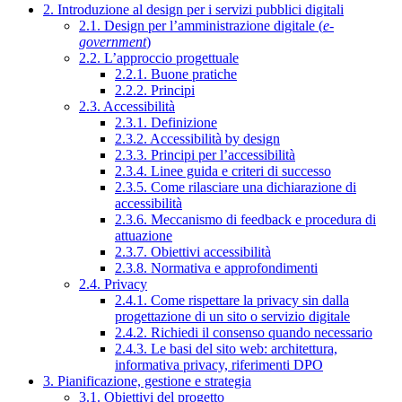
2. Introduzione al design per i servizi pubblici digitali
2.1. Design per l’amministrazione digitale (
e-
government
)
2.2. L’approccio progettuale
2.2.1. Buone pratiche
2.2.2. Principi
2.3. Accessibilità
2.3.1. Definizione
2.3.2. Accessibilità by design
2.3.3. Principi per l’accessibilità
2.3.4. Linee guida e criteri di successo
2.3.5. Come rilasciare una dichiarazione di
accessibilità
2.3.6. Meccanismo di feedback e procedura di
attuazione
2.3.7. Obiettivi accessibilità
2.3.8. Normativa e approfondimenti
2.4. Privacy
2.4.1. Come rispettare la privacy sin dalla
progettazione di un sito o servizio digitale
2.4.2. Richiedi il consenso quando necessario
2.4.3. Le basi del sito web: architettura,
informativa privacy, riferimenti DPO
3. Pianificazione, gestione e strategia
3.1. Obiettivi del progetto