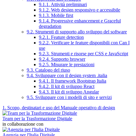
9.1.1. Attività preliminari
9.1.2. Web design responsivo e accessibile
9.1.3. Mobile first
9.1.4. Progressive enhancement e Graceful
degradation
9.2. Strumenti di supporto allo sviluppo del software
9.2.1. Feature detection
9.2.2. Verificare le feature disponibili con Can I
use
9.2.3. Strumenti e risorse per CSS e JavaScript
9.2.4. Supporto browser
9.2.5. Misurare le prestazioni
9.3. Catalogo del riuso
9.4. Sviluppare con il design system .italia
9.4.1. Il framework Bootstrap Italia
9.4.2. Il kit di sviluppo React
9.4.3. Il kit di sviluppo Angular
9.5. Sviluppare con i modelli di sito e servizi
1. Scopo, destinatari e uso del Manuale operativo di design
Team per la Trasformazione Digitale
in collaborazione con
Agenzia per l'Italia Digitale