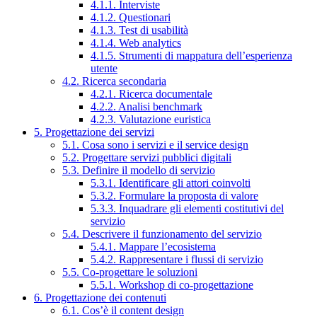
4.1.1. Interviste
4.1.2. Questionari
4.1.3. Test di usabilità
4.1.4. Web analytics
4.1.5. Strumenti di mappatura dell’esperienza
utente
4.2. Ricerca secondaria
4.2.1. Ricerca documentale
4.2.2. Analisi benchmark
4.2.3. Valutazione euristica
5. Progettazione dei servizi
5.1. Cosa sono i servizi e il service design
5.2. Progettare servizi pubblici digitali
5.3. Definire il modello di servizio
5.3.1. Identificare gli attori coinvolti
5.3.2. Formulare la proposta di valore
5.3.3. Inquadrare gli elementi costitutivi del
servizio
5.4. Descrivere il funzionamento del servizio
5.4.1. Mappare l’ecosistema
5.4.2. Rappresentare i flussi di servizio
5.5. Co-progettare le soluzioni
5.5.1. Workshop di co-progettazione
6. Progettazione dei contenuti
6.1. Cos’è il content design