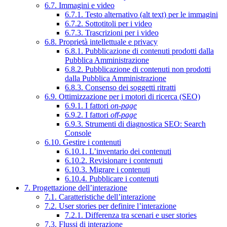
6.7. Immagini e video
6.7.1. Testo alternativo (alt text) per le immagini
6.7.2. Sottotitoli per i video
6.7.3. Trascrizioni per i video
6.8. Proprietà intellettuale e privacy
6.8.1. Pubblicazione di contenuti prodotti dalla
Pubblica Amministrazione
6.8.2. Pubblicazione di contenuti non prodotti
dalla Pubblica Amministrazione
6.8.3. Consenso dei soggetti ritratti
6.9. Ottimizzazione per i motori di ricerca (SEO)
6.9.1. I fattori
on-page
6.9.2. I fattori
off-page
6.9.3. Strumenti di diagnostica SEO: Search
Console
6.10. Gestire i contenuti
6.10.1. L’inventario dei contenuti
6.10.2. Revisionare i contenuti
6.10.3. Migrare i contenuti
6.10.4. Pubblicare i contenuti
7. Progettazione dell’interazione
7.1. Caratteristiche dell’interazione
7.2. User stories per definire l’interazione
7.2.1. Differenza tra scenari e user stories
7.3. Flussi di interazione