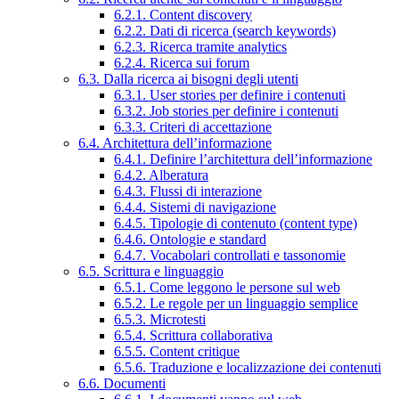
6.2.1. Content discovery
6.2.2. Dati di ricerca (search keywords)
6.2.3. Ricerca tramite analytics
6.2.4. Ricerca sui forum
6.3. Dalla ricerca ai bisogni degli utenti
6.3.1. User stories per definire i contenuti
6.3.2. Job stories per definire i contenuti
6.3.3. Criteri di accettazione
6.4. Architettura dell’informazione
6.4.1. Definire l’architettura dell’informazione
6.4.2. Alberatura
6.4.3. Flussi di interazione
6.4.4. Sistemi di navigazione
6.4.5. Tipologie di contenuto (content type)
6.4.6. Ontologie e standard
6.4.7. Vocabolari controllati e tassonomie
6.5. Scrittura e linguaggio
6.5.1. Come leggono le persone sul web
6.5.2. Le regole per un linguaggio semplice
6.5.3. Microtesti
6.5.4. Scrittura collaborativa
6.5.5. Content critique
6.5.6. Traduzione e localizzazione dei contenuti
6.6. Documenti