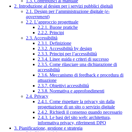
1.3. Contribuisci al manuale
2. Introduzione al design per i servizi pubblici digitali
2.1. Design per l’amministrazione digitale (
e-
government
)
2.2. L’approccio progettuale
2.2.1. Buone pratiche
2.2.2. Principi
2.3. Accessibilità
2.3.1. Definizione
2.3.2. Accessibilità by design
2.3.3. Principi per l’accessibilità
2.3.4. Linee guida e criteri di successo
2.3.5. Come rilasciare una dichiarazione di
accessibilità
2.3.6. Meccanismo di feedback e procedura di
attuazione
2.3.7. Obiettivi accessibilità
2.3.8. Normativa e approfondimenti
2.4. Privacy
2.4.1. Come rispettare la privacy sin dalla
progettazione di un sito o servizio digitale
2.4.2. Richiedi il consenso quando necessario
2.4.3. Le basi del sito web: architettura,
informativa privacy, riferimenti DPO
3. Pianificazione, gestione e strategia