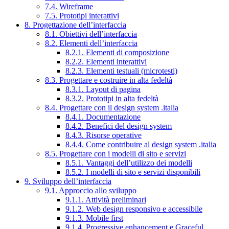
7.4. Wireframe
7.5. Prototipi interattivi
8. Progettazione dell’interfaccia
8.1. Obiettivi dell’interfaccia
8.2. Elementi dell’interfaccia
8.2.1. Elementi di composizione
8.2.2. Elementi interattivi
8.2.3. Elementi testuali (microtesti)
8.3. Progettare e costruire in alta fedeltà
8.3.1. Layout di pagina
8.3.2. Prototipi in alta fedeltà
8.4. Progettare con il design system .italia
8.4.1. Documentazione
8.4.2. Benefici del design system
8.4.3. Risorse operative
8.4.4. Come contribuire al design system .italia
8.5. Progettare con i modelli di sito e servizi
8.5.1. Vantaggi dell’utilizzo dei modelli
8.5.2. I modelli di sito e servizi disponibili
9. Sviluppo dell’interfaccia
9.1. Approccio allo sviluppo
9.1.1. Attività preliminari
9.1.2. Web design responsivo e accessibile
9.1.3. Mobile first
9.1.4. Progressive enhancement e Graceful