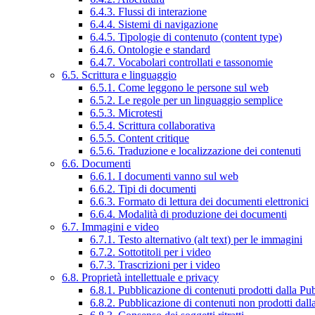
6.4.3. Flussi di interazione
6.4.4. Sistemi di navigazione
6.4.5. Tipologie di contenuto (content type)
6.4.6. Ontologie e standard
6.4.7. Vocabolari controllati e tassonomie
6.5. Scrittura e linguaggio
6.5.1. Come leggono le persone sul web
6.5.2. Le regole per un linguaggio semplice
6.5.3. Microtesti
6.5.4. Scrittura collaborativa
6.5.5. Content critique
6.5.6. Traduzione e localizzazione dei contenuti
6.6. Documenti
6.6.1. I documenti vanno sul web
6.6.2. Tipi di documenti
6.6.3. Formato di lettura dei documenti elettronici
6.6.4. Modalità di produzione dei documenti
6.7. Immagini e video
6.7.1. Testo alternativo (alt text) per le immagini
6.7.2. Sottotitoli per i video
6.7.3. Trascrizioni per i video
6.8. Proprietà intellettuale e privacy
6.8.1. Pubblicazione di contenuti prodotti dalla P
6.8.2. Pubblicazione di contenuti non prodotti dal