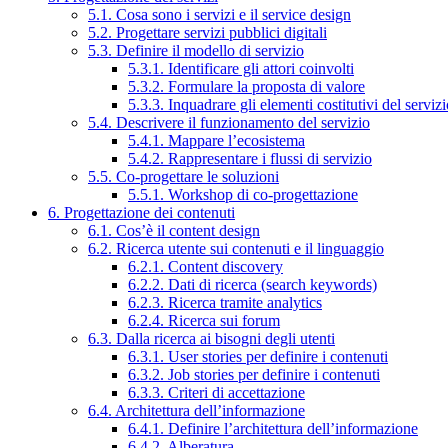
5.1. Cosa sono i servizi e il service design
5.2. Progettare servizi pubblici digitali
5.3. Definire il modello di servizio
5.3.1. Identificare gli attori coinvolti
5.3.2. Formulare la proposta di valore
5.3.3. Inquadrare gli elementi costitutivi del serviz
5.4. Descrivere il funzionamento del servizio
5.4.1. Mappare l’ecosistema
5.4.2. Rappresentare i flussi di servizio
5.5. Co-progettare le soluzioni
5.5.1. Workshop di co-progettazione
6. Progettazione dei contenuti
6.1. Cos’è il content design
6.2. Ricerca utente sui contenuti e il linguaggio
6.2.1. Content discovery
6.2.2. Dati di ricerca (search keywords)
6.2.3. Ricerca tramite analytics
6.2.4. Ricerca sui forum
6.3. Dalla ricerca ai bisogni degli utenti
6.3.1. User stories per definire i contenuti
6.3.2. Job stories per definire i contenuti
6.3.3. Criteri di accettazione
6.4. Architettura dell’informazione
6.4.1. Definire l’architettura dell’informazione
6.4.2. Alberatura