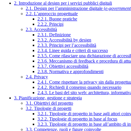
2. Introduzione al design per i servizi pubblici digitali
2.1. Design per l’amministrazione digitale (
e-government
2.2. L’approccio progettuale
2.2.1. Buone pratiche
2.2.2. Principi
2.3. Accessibilità
2.3.1. Definizione
2.3.2. Accessibilità by design
2.3.3. Principi per l’accessibilità
2.3.4. Linee guida e criteri di successo
2.3.5. Come rilasciare una dichiarazione di accessib
2.3.6. Meccanismo di feedback e procedura di attu
2.3.7. Obiettivi accessibilità
2.3.8. Normativa e approfondimenti
2.4. Privacy
2.4.1. Come rispettare la privacy sin dalla progettaz
2.4.2. Richiedi il consenso quando necessario
2.4.3. Le basi del sito web: architettura, informati
3. Pianificazione, gestione e strategia
3.1. Obiettivi del progetto
3.2. Tipologie di progetti
3.2.1. Tipologie di progetto in base agli attori coinv
3.2.2. Tipologie di progetto in base al focus
3.2.3. Tipologie di progetto in base all’ambito di i
3.3. Competenze, ruoli e figure coinvolte