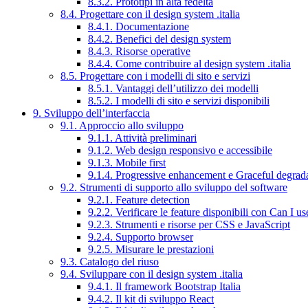
8.3.2. Prototipi in alta fedeltà
8.4. Progettare con il design system .italia
8.4.1. Documentazione
8.4.2. Benefici del design system
8.4.3. Risorse operative
8.4.4. Come contribuire al design system .italia
8.5. Progettare con i modelli di sito e servizi
8.5.1. Vantaggi dell’utilizzo dei modelli
8.5.2. I modelli di sito e servizi disponibili
9. Sviluppo dell’interfaccia
9.1. Approccio allo sviluppo
9.1.1. Attività preliminari
9.1.2. Web design responsivo e accessibile
9.1.3. Mobile first
9.1.4. Progressive enhancement e Graceful degrad
9.2. Strumenti di supporto allo sviluppo del software
9.2.1. Feature detection
9.2.2. Verificare le feature disponibili con Can I us
9.2.3. Strumenti e risorse per CSS e JavaScript
9.2.4. Supporto browser
9.2.5. Misurare le prestazioni
9.3. Catalogo del riuso
9.4. Sviluppare con il design system .italia
9.4.1. Il framework Bootstrap Italia
9.4.2. Il kit di sviluppo React