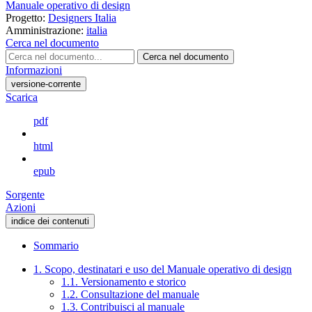
Manuale operativo di design
Progetto:
Designers Italia
Amministrazione:
italia
Cerca nel documento
Cerca nel documento
Informazioni
versione-corrente
Scarica
pdf
html
epub
Sorgente
Azioni
indice dei contenuti
Sommario
1. Scopo, destinatari e uso del Manuale operativo di design
1.1. Versionamento e storico
1.2. Consultazione del manuale
1.3. Contribuisci al manuale