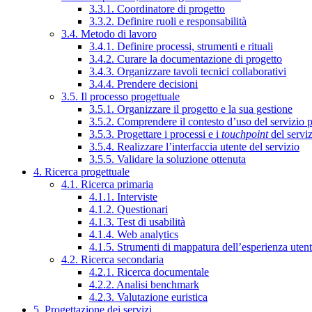
3.3.1. Coordinatore di progetto
3.3.2. Definire ruoli e responsabilità
3.4. Metodo di lavoro
3.4.1. Definire processi, strumenti e rituali
3.4.2. Curare la documentazione di progetto
3.4.3. Organizzare tavoli tecnici collaborativi
3.4.4. Prendere decisioni
3.5. Il processo progettuale
3.5.1. Organizzare il progetto e la sua gestione
3.5.2. Comprendere il contesto d’uso del servizio 
3.5.3. Progettare i processi e i
touchpoint
del servi
3.5.4. Realizzare l’interfaccia utente del servizio
3.5.5. Validare la soluzione ottenuta
4. Ricerca progettuale
4.1. Ricerca primaria
4.1.1. Interviste
4.1.2. Questionari
4.1.3. Test di usabilità
4.1.4. Web analytics
4.1.5. Strumenti di mappatura dell’esperienza uten
4.2. Ricerca secondaria
4.2.1. Ricerca documentale
4.2.2. Analisi benchmark
4.2.3. Valutazione euristica
5. Progettazione dei servizi