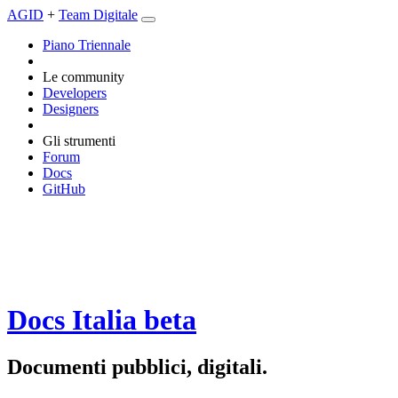
AGID
+
Team Digitale
Piano Triennale
Le community
Developers
Designers
Gli strumenti
Forum
Docs
GitHub
Docs Italia
beta
Documenti pubblici, digitali.