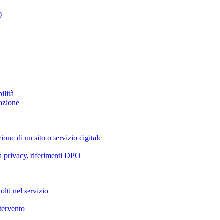
)
ilità
azione
ione di un sito o servizio digitale
va privacy, riferimenti DPO
olti nel servizio
ntervento