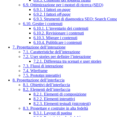
6.8.3. Consenso dei soggetti ritratti
6.9. Ottimizzazione per i motori di ricerca (SEO)
6.9.1. I fattori
on-page
6.9.2. I fattori
off-page
6.9.3. Strumenti di diagnostica SEO: Search Cons
6.10. Gestire i contenuti
6.10.1. L’inventario dei contenuti
6.10.2. Revisionare i contenuti
6.10.3. Migrare i contenuti
6.10.4. Pubblicare i contenuti
7. Progettazione dell’interazione
7.1. Caratteristiche dell’interazione
7.2. User stories per definire l’interazione
7.2.1. Differenza tra scenari e user stories
7.3. Flussi di interazione
7.4. Wireframe
7.5. Prototipi interattivi
8. Progettazione dell’interfaccia
8.1. Obiettivi dell’interfaccia
8.2. Elementi dell’interfaccia
8.2.1. Elementi di composizione
8.2.2. Elementi interattivi
8.2.3. Elementi testuali (microtesti)
8.3. Progettare e costruire in alta fedeltà
8.3.1. Layout di pagina