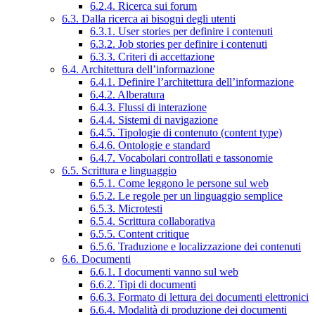
6.2.4. Ricerca sui forum
6.3. Dalla ricerca ai bisogni degli utenti
6.3.1. User stories per definire i contenuti
6.3.2. Job stories per definire i contenuti
6.3.3. Criteri di accettazione
6.4. Architettura dell’informazione
6.4.1. Definire l’architettura dell’informazione
6.4.2. Alberatura
6.4.3. Flussi di interazione
6.4.4. Sistemi di navigazione
6.4.5. Tipologie di contenuto (content type)
6.4.6. Ontologie e standard
6.4.7. Vocabolari controllati e tassonomie
6.5. Scrittura e linguaggio
6.5.1. Come leggono le persone sul web
6.5.2. Le regole per un linguaggio semplice
6.5.3. Microtesti
6.5.4. Scrittura collaborativa
6.5.5. Content critique
6.5.6. Traduzione e localizzazione dei contenuti
6.6. Documenti
6.6.1. I documenti vanno sul web
6.6.2. Tipi di documenti
6.6.3. Formato di lettura dei documenti elettronici
6.6.4. Modalità di produzione dei documenti