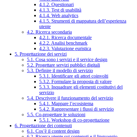
4.1.2. Questionari
4.1.3. Test di usabilità
4.1.4. Web analytics
4.1.5. Strumenti di mappatura dell’esperienza
utente
4.2. Ricerca secondaria
4.2.1. Ricerca documentale
4.2.2. Analisi benchmark
4.2.3. Valutazione euristica
5. Progettazione dei servizi
5.1. Cosa sono i servizi e il service design
5.2. Progettare servizi pubblici digitali
5.3. Definire il modello di servizio
5.3.1. Identificare gli attori coinvolti
5.3.2. Formulare la proposta di valore
5.3.3. Inquadrare gli elementi costitutivi del
servizio
5.4. Descrivere il funzionamento del servizio
5.4.1. Mappare l’ecosistema
5.4.2. Rappresentare i flussi di servizio
5.5. Co-progettare le soluzioni
5.5.1. Workshop di co-progettazione
6. Progettazione dei contenuti
6.1. Cos’è il content design
6.2. Ricerca utente sui contenuti e il linguaggio