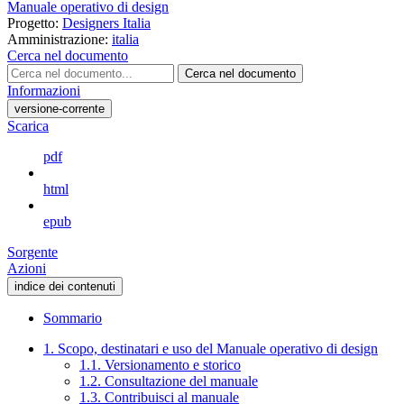
Manuale operativo di design
Progetto:
Designers Italia
Amministrazione:
italia
Cerca nel documento
Cerca nel documento
Informazioni
versione-corrente
Scarica
pdf
html
epub
Sorgente
Azioni
indice dei contenuti
Sommario
1. Scopo, destinatari e uso del Manuale operativo di design
1.1. Versionamento e storico
1.2. Consultazione del manuale
1.3. Contribuisci al manuale