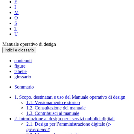
E
I
M
O
S
T
U
Manuale operativo di design
indici e glossario
contenuti
figure
tabelle
glossario
Sommario
1. Scopo, destinatari e uso del Manuale operativo di design
1.1. Versionamento e storico
1.2. Consultazione del manuale
1.3. Contribuisci al manuale
2. Introduzione al design per i servizi pubblici digitali
2.1. Design per l’amministrazione digitale (
e-
government
)