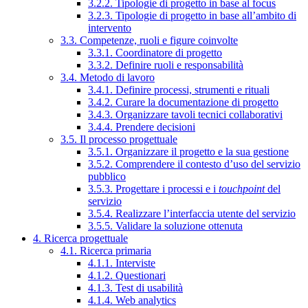
3.2.2. Tipologie di progetto in base al focus
3.2.3. Tipologie di progetto in base all’ambito di
intervento
3.3. Competenze, ruoli e figure coinvolte
3.3.1. Coordinatore di progetto
3.3.2. Definire ruoli e responsabilità
3.4. Metodo di lavoro
3.4.1. Definire processi, strumenti e rituali
3.4.2. Curare la documentazione di progetto
3.4.3. Organizzare tavoli tecnici collaborativi
3.4.4. Prendere decisioni
3.5. Il processo progettuale
3.5.1. Organizzare il progetto e la sua gestione
3.5.2. Comprendere il contesto d’uso del servizio
pubblico
3.5.3. Progettare i processi e i
touchpoint
del
servizio
3.5.4. Realizzare l’interfaccia utente del servizio
3.5.5. Validare la soluzione ottenuta
4. Ricerca progettuale
4.1. Ricerca primaria
4.1.1. Interviste
4.1.2. Questionari
4.1.3. Test di usabilità
4.1.4. Web analytics