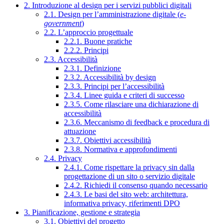
2. Introduzione al design per i servizi pubblici digitali
2.1. Design per l’amministrazione digitale (
e-
government
)
2.2. L’approccio progettuale
2.2.1. Buone pratiche
2.2.2. Principi
2.3. Accessibilità
2.3.1. Definizione
2.3.2. Accessibilità by design
2.3.3. Principi per l’accessibilità
2.3.4. Linee guida e criteri di successo
2.3.5. Come rilasciare una dichiarazione di
accessibilità
2.3.6. Meccanismo di feedback e procedura di
attuazione
2.3.7. Obiettivi accessibilità
2.3.8. Normativa e approfondimenti
2.4. Privacy
2.4.1. Come rispettare la privacy sin dalla
progettazione di un sito o servizio digitale
2.4.2. Richiedi il consenso quando necessario
2.4.3. Le basi del sito web: architettura,
informativa privacy, riferimenti DPO
3. Pianificazione, gestione e strategia
3.1. Obiettivi del progetto