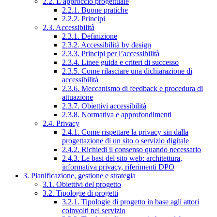
2.2. L’approccio progettuale
2.2.1. Buone pratiche
2.2.2. Principi
2.3. Accessibilità
2.3.1. Definizione
2.3.2. Accessibilità by design
2.3.3. Principi per l’accessibilità
2.3.4. Linee guida e criteri di successo
2.3.5. Come rilasciare una dichiarazione di
accessibilità
2.3.6. Meccanismo di feedback e procedura di
attuazione
2.3.7. Obiettivi accessibilità
2.3.8. Normativa e approfondimenti
2.4. Privacy
2.4.1. Come rispettare la privacy sin dalla
progettazione di un sito o servizio digitale
2.4.2. Richiedi il consenso quando necessario
2.4.3. Le basi del sito web: architettura,
informativa privacy, riferimenti DPO
3. Pianificazione, gestione e strategia
3.1. Obiettivi del progetto
3.2. Tipologie di progetti
3.2.1. Tipologie di progetto in base agli attori
coinvolti nel servizio