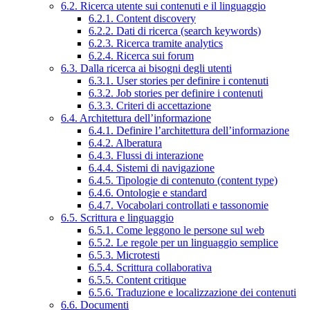
6.2. Ricerca utente sui contenuti e il linguaggio
6.2.1. Content discovery
6.2.2. Dati di ricerca (search keywords)
6.2.3. Ricerca tramite analytics
6.2.4. Ricerca sui forum
6.3. Dalla ricerca ai bisogni degli utenti
6.3.1. User stories per definire i contenuti
6.3.2. Job stories per definire i contenuti
6.3.3. Criteri di accettazione
6.4. Architettura dell’informazione
6.4.1. Definire l’architettura dell’informazione
6.4.2. Alberatura
6.4.3. Flussi di interazione
6.4.4. Sistemi di navigazione
6.4.5. Tipologie di contenuto (content type)
6.4.6. Ontologie e standard
6.4.7. Vocabolari controllati e tassonomie
6.5. Scrittura e linguaggio
6.5.1. Come leggono le persone sul web
6.5.2. Le regole per un linguaggio semplice
6.5.3. Microtesti
6.5.4. Scrittura collaborativa
6.5.5. Content critique
6.5.6. Traduzione e localizzazione dei contenuti
6.6. Documenti