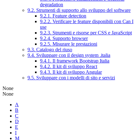
degradation
9.2. Strumenti di supporto allo sviluppo del software
9.2.1. Feature detection
9.2.2. Verificare le feature disponibili con Can I
use
9.2.3. Strumenti e risorse per CSS e JavaScript
9.2.4. Supporto browser
9.2.5. Misurare le prestazioni
9.3. Catalogo del riuso
9.4. Sviluppare con il design system .italia
9.4.1. Il framework Bootstrap Italia
9.4.2. Il kit di sviluppo React
9.4.3. Il kit di sviluppo Angular
9.5. Sviluppare con i modelli di sito e servizi
None
None
A
B
C
D
E
I
M