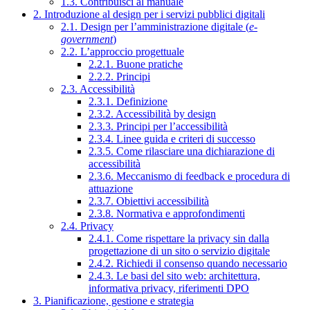
1.3. Contribuisci al manuale
2. Introduzione al design per i servizi pubblici digitali
2.1. Design per l’amministrazione digitale (
e-
government
)
2.2. L’approccio progettuale
2.2.1. Buone pratiche
2.2.2. Principi
2.3. Accessibilità
2.3.1. Definizione
2.3.2. Accessibilità by design
2.3.3. Principi per l’accessibilità
2.3.4. Linee guida e criteri di successo
2.3.5. Come rilasciare una dichiarazione di
accessibilità
2.3.6. Meccanismo di feedback e procedura di
attuazione
2.3.7. Obiettivi accessibilità
2.3.8. Normativa e approfondimenti
2.4. Privacy
2.4.1. Come rispettare la privacy sin dalla
progettazione di un sito o servizio digitale
2.4.2. Richiedi il consenso quando necessario
2.4.3. Le basi del sito web: architettura,
informativa privacy, riferimenti DPO
3. Pianificazione, gestione e strategia