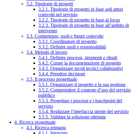
3.2. Tipologie di progetti
3.2.1. Tipologie di progetto in base agli attori
coinvolti nel servizio
3.2.2. Tipologie di progetto in base al focus
3.2.3. Tipologie di progetto in base all’ambito di
intervento
3.3. Competenze, ruoli e figure coinvolte
3.3.1. Coordinatore di progetto
3.3.2. Definire ruoli e responsabilità
3.4. Metodo di lavoro
3.4.1. Definire processi, strumenti e rituali
3.4.2. Curare la documentazione di progetto
3.4.3. Organizzare tavoli tecnici collaborativi
3.4.4. Prendere decisioni
3.5. Il processo progettuale
3.5.1. Organizzare il progetto e la sua gestione
3.5.2. Comprendere il contesto d’uso del servizio
pubblico
3.5.3. Progettare i processi e i
touchpoint
del
servizio
3.5.4. Realizzare l’interfaccia utente del servizio
3.5.5. Validare la soluzione ottenuta
4. Ricerca progettuale
4.1. Ricerca primaria
4.1.1. Interviste