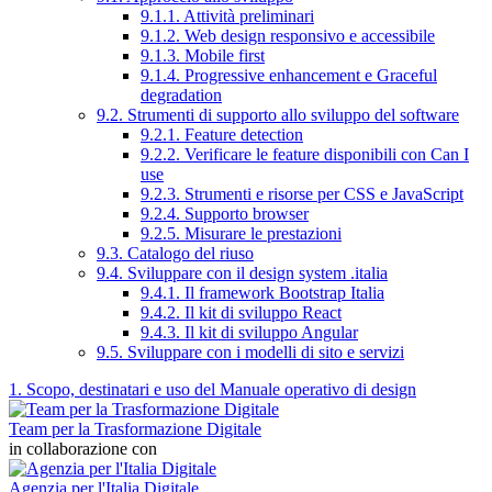
9.1.1. Attività preliminari
9.1.2. Web design responsivo e accessibile
9.1.3. Mobile first
9.1.4. Progressive enhancement e Graceful
degradation
9.2. Strumenti di supporto allo sviluppo del software
9.2.1. Feature detection
9.2.2. Verificare le feature disponibili con Can I
use
9.2.3. Strumenti e risorse per CSS e JavaScript
9.2.4. Supporto browser
9.2.5. Misurare le prestazioni
9.3. Catalogo del riuso
9.4. Sviluppare con il design system .italia
9.4.1. Il framework Bootstrap Italia
9.4.2. Il kit di sviluppo React
9.4.3. Il kit di sviluppo Angular
9.5. Sviluppare con i modelli di sito e servizi
1. Scopo, destinatari e uso del Manuale operativo di design
Team per la Trasformazione Digitale
in collaborazione con
Agenzia per l'Italia Digitale