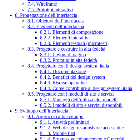
7.4. Wireframe
7.5. Prototipi interattivi
8. Progettazione dell’interfaccia
8.1. Obiettivi dell’interfaccia
8.2. Elementi dell’interfaccia
8.2.1. Elementi di composizione
8.2.2. Elementi interattivi
8.2.3. Elementi testuali (microtesti)
8.3. Progettare e costruire in alta fedeltà
8.3.1. Layout di pagina
8.3.2. Prototipi in alta fedeltà
8.4. Progettare con il design system .italia
8.4.1. Documentazione
8.4.2. Benefici del design system
8.4.3. Risorse operative
8.4.4. Come contribuire al design system .italia
8.5. Progettare con i modelli di sito e servizi
8.5.1. Vantaggi dell’utilizzo dei modelli
8.5.2. I modelli di sito e servizi disponibili
9. Sviluppo dell’interfaccia
9.1. Approccio allo sviluppo
9.1.1. Attività preliminari
9.1.2. Web design responsivo e accessibile
9.1.3. Mobile first
9.1.4. Progressive enhancement e Graceful