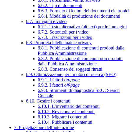
6.6.1. I documenti vanno sul web
6.6.2. Tipi di documenti
6.6.3. Formato di lettura dei documenti elettronici
6.6.4. Modalità di produzione dei documenti
6.7. Immagini e video
6.7.1. Testo alternativo (alt text) per le immagini
6.7.2. Sottotitoli per i video
6.7.3. Trascrizioni per i video
6.8. Proprietà intellettuale e privacy
6.8.1. Pubblicazione di contenuti prodotti dalla
Pubblica Amministrazione
6.8.2. Pubblicazione di contenuti non prodotti
dalla Pubblica Amministrazione
6.8.3. Consenso dei soggetti ritratti
6.9. Ottimizzazione per i motori di ricerca (SEO)
6.9.1. I fattori
on-page
6.9.2. I fattori
off-page
6.9.3. Strumenti di diagnostica SEO: Search
Console
6.10. Gestire i contenuti
6.10.1. L’inventario dei contenuti
6.10.2. Revisionare i contenuti
6.10.3. Migrare i contenuti
6.10.4. Pubblicare i contenuti
7. Progettazione dell’interazione