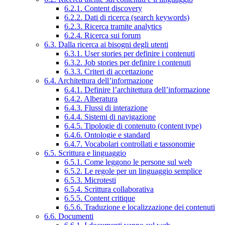
6.2.1. Content discovery
6.2.2. Dati di ricerca (search keywords)
6.2.3. Ricerca tramite analytics
6.2.4. Ricerca sui forum
6.3. Dalla ricerca ai bisogni degli utenti
6.3.1. User stories per definire i contenuti
6.3.2. Job stories per definire i contenuti
6.3.3. Criteri di accettazione
6.4. Architettura dell’informazione
6.4.1. Definire l’architettura dell’informazione
6.4.2. Alberatura
6.4.3. Flussi di interazione
6.4.4. Sistemi di navigazione
6.4.5. Tipologie di contenuto (content type)
6.4.6. Ontologie e standard
6.4.7. Vocabolari controllati e tassonomie
6.5. Scrittura e linguaggio
6.5.1. Come leggono le persone sul web
6.5.2. Le regole per un linguaggio semplice
6.5.3. Microtesti
6.5.4. Scrittura collaborativa
6.5.5. Content critique
6.5.6. Traduzione e localizzazione dei contenuti
6.6. Documenti