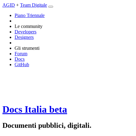
AGID
+
Team Digitale
Piano Triennale
Le community
Developers
Designers
Gli strumenti
Forum
Docs
GitHub
Docs Italia
beta
Documenti pubblici, digitali.