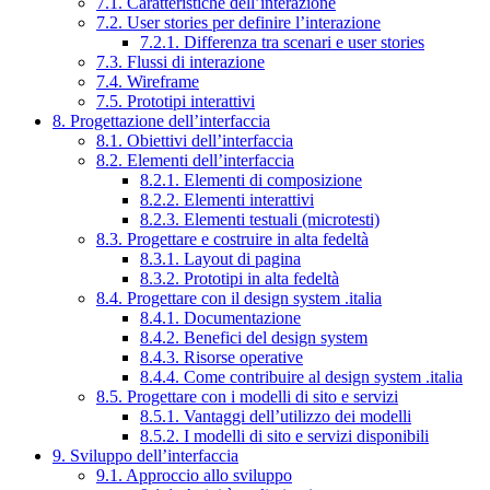
7.1. Caratteristiche dell’interazione
7.2. User stories per definire l’interazione
7.2.1. Differenza tra scenari e user stories
7.3. Flussi di interazione
7.4. Wireframe
7.5. Prototipi interattivi
8. Progettazione dell’interfaccia
8.1. Obiettivi dell’interfaccia
8.2. Elementi dell’interfaccia
8.2.1. Elementi di composizione
8.2.2. Elementi interattivi
8.2.3. Elementi testuali (microtesti)
8.3. Progettare e costruire in alta fedeltà
8.3.1. Layout di pagina
8.3.2. Prototipi in alta fedeltà
8.4. Progettare con il design system .italia
8.4.1. Documentazione
8.4.2. Benefici del design system
8.4.3. Risorse operative
8.4.4. Come contribuire al design system .italia
8.5. Progettare con i modelli di sito e servizi
8.5.1. Vantaggi dell’utilizzo dei modelli
8.5.2. I modelli di sito e servizi disponibili
9. Sviluppo dell’interfaccia
9.1. Approccio allo sviluppo