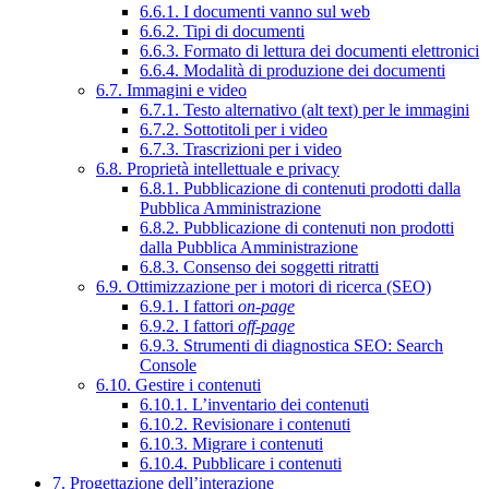
6.6.1. I documenti vanno sul web
6.6.2. Tipi di documenti
6.6.3. Formato di lettura dei documenti elettronici
6.6.4. Modalità di produzione dei documenti
6.7. Immagini e video
6.7.1. Testo alternativo (alt text) per le immagini
6.7.2. Sottotitoli per i video
6.7.3. Trascrizioni per i video
6.8. Proprietà intellettuale e privacy
6.8.1. Pubblicazione di contenuti prodotti dalla
Pubblica Amministrazione
6.8.2. Pubblicazione di contenuti non prodotti
dalla Pubblica Amministrazione
6.8.3. Consenso dei soggetti ritratti
6.9. Ottimizzazione per i motori di ricerca (SEO)
6.9.1. I fattori
on-page
6.9.2. I fattori
off-page
6.9.3. Strumenti di diagnostica SEO: Search
Console
6.10. Gestire i contenuti
6.10.1. L’inventario dei contenuti
6.10.2. Revisionare i contenuti
6.10.3. Migrare i contenuti
6.10.4. Pubblicare i contenuti
7. Progettazione dell’interazione