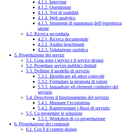
4.1.1. Interviste
4.1.2. Questionari
4.1.3. Test di usabilità
4.1.4. Web analytics
4.1.5. Strumenti di mappatura dell’esperienza
utente
4.2. Ricerca secondaria
4.2.1. Ricerca documentale
4.2.2. Analisi benchmark
4.2.3. Valutazione euristica
5. Progettazione dei servizi
5.1. Cosa sono i servizi e il service design
5.2. Progettare servizi pubblici digitali
5.3. Definire il modello di servizio
5.3.1. Identificare gli attori coinvolti
5.3.2. Formulare la proposta di valore
5.3.3. Inquadrare gli elementi costitutivi del
servizio
5.4. Descrivere il funzionamento del servizio
5.4.1. Mappare l’ecosistema
5.4.2. Rappresentare i flussi di servizio
5.5. Co-progettare le soluzioni
5.5.1. Workshop di co-progettazione
6. Progettazione dei contenuti
6.1. Cos’è il content design