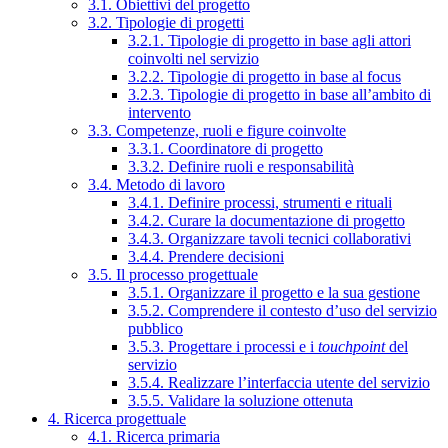
3.1. Obiettivi del progetto
3.2. Tipologie di progetti
3.2.1. Tipologie di progetto in base agli attori
coinvolti nel servizio
3.2.2. Tipologie di progetto in base al focus
3.2.3. Tipologie di progetto in base all’ambito di
intervento
3.3. Competenze, ruoli e figure coinvolte
3.3.1. Coordinatore di progetto
3.3.2. Definire ruoli e responsabilità
3.4. Metodo di lavoro
3.4.1. Definire processi, strumenti e rituali
3.4.2. Curare la documentazione di progetto
3.4.3. Organizzare tavoli tecnici collaborativi
3.4.4. Prendere decisioni
3.5. Il processo progettuale
3.5.1. Organizzare il progetto e la sua gestione
3.5.2. Comprendere il contesto d’uso del servizio
pubblico
3.5.3. Progettare i processi e i
touchpoint
del
servizio
3.5.4. Realizzare l’interfaccia utente del servizio
3.5.5. Validare la soluzione ottenuta
4. Ricerca progettuale
4.1. Ricerca primaria