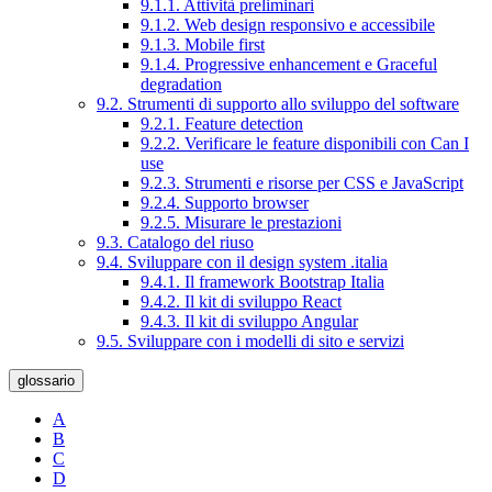
9.1.1. Attività preliminari
9.1.2. Web design responsivo e accessibile
9.1.3. Mobile first
9.1.4. Progressive enhancement e Graceful
degradation
9.2. Strumenti di supporto allo sviluppo del software
9.2.1. Feature detection
9.2.2. Verificare le feature disponibili con Can I
use
9.2.3. Strumenti e risorse per CSS e JavaScript
9.2.4. Supporto browser
9.2.5. Misurare le prestazioni
9.3. Catalogo del riuso
9.4. Sviluppare con il design system .italia
9.4.1. Il framework Bootstrap Italia
9.4.2. Il kit di sviluppo React
9.4.3. Il kit di sviluppo Angular
9.5. Sviluppare con i modelli di sito e servizi
glossario
A
B
C
D