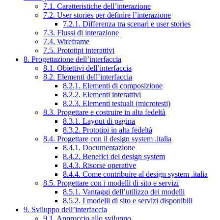
7.1. Caratteristiche dell’interazione
7.2. User stories per definire l’interazione
7.2.1. Differenza tra scenari e user stories
7.3. Flussi di interazione
7.4. Wireframe
7.5. Prototipi interattivi
8. Progettazione dell’interfaccia
8.1. Obiettivi dell’interfaccia
8.2. Elementi dell’interfaccia
8.2.1. Elementi di composizione
8.2.2. Elementi interattivi
8.2.3. Elementi testuali (microtesti)
8.3. Progettare e costruire in alta fedeltà
8.3.1. Layout di pagina
8.3.2. Prototipi in alta fedeltà
8.4. Progettare con il design system .italia
8.4.1. Documentazione
8.4.2. Benefici del design system
8.4.3. Risorse operative
8.4.4. Come contribuire al design system .italia
8.5. Progettare con i modelli di sito e servizi
8.5.1. Vantaggi dell’utilizzo dei modelli
8.5.2. I modelli di sito e servizi disponibili
9. Sviluppo dell’interfaccia
9.1. Approccio allo sviluppo