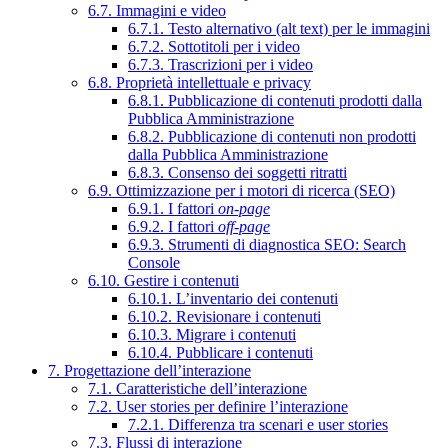
6.7. Immagini e video
6.7.1. Testo alternativo (alt text) per le immagini
6.7.2. Sottotitoli per i video
6.7.3. Trascrizioni per i video
6.8. Proprietà intellettuale e privacy
6.8.1. Pubblicazione di contenuti prodotti dalla
Pubblica Amministrazione
6.8.2. Pubblicazione di contenuti non prodotti
dalla Pubblica Amministrazione
6.8.3. Consenso dei soggetti ritratti
6.9. Ottimizzazione per i motori di ricerca (SEO)
6.9.1. I fattori
on-page
6.9.2. I fattori
off-page
6.9.3. Strumenti di diagnostica SEO: Search
Console
6.10. Gestire i contenuti
6.10.1. L’inventario dei contenuti
6.10.2. Revisionare i contenuti
6.10.3. Migrare i contenuti
6.10.4. Pubblicare i contenuti
7. Progettazione dell’interazione
7.1. Caratteristiche dell’interazione
7.2. User stories per definire l’interazione
7.2.1. Differenza tra scenari e user stories
7.3. Flussi di interazione